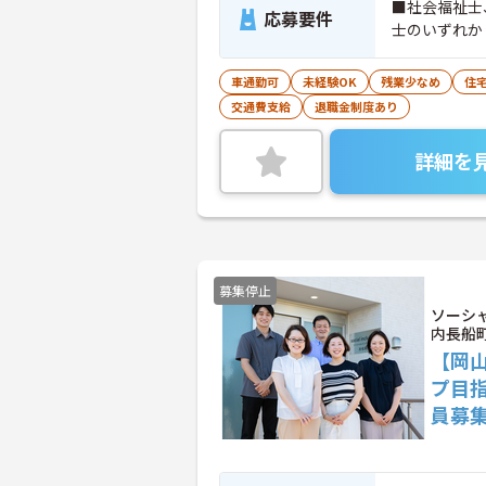
■社会福祉士
応募要件
士のいずれか
車通勤可
未経験OK
残業少なめ
住
交通費支給
退職金制度あり
詳細を
募集停止
ソーシ
内長船
【岡
プ目
員募