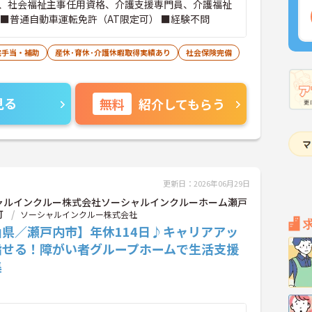
、社会福祉主事任用資格、介護支援専門員、介護福祉
 ■普通自動車運転免許（AT限定可） ■経験不問
宅手当・補助
産休･育休･介護休暇取得実績あり
社会保険完備
見る
無料
紹介してもらう
更新日：2026年06月29日
ャルインクルー株式会社ソーシャルインクルーホーム瀬戸
町
ソーシャルインクルー株式会社
山県／瀬戸内市】年休114日♪キャリアアッ
指せる！障がい者グループホームで生活支援
集