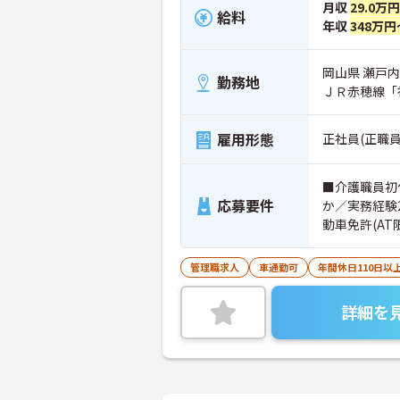
月収
29.0万
給料
年収
348万円
岡山県 瀬戸内
勤務地
ＪＲ赤穂線「
雇用形態
正社員(正職員
■介護職員初
応募要件
か／実務経験
動車免許(AT
管理職求人
車通勤可
年間休日110日以
詳細を