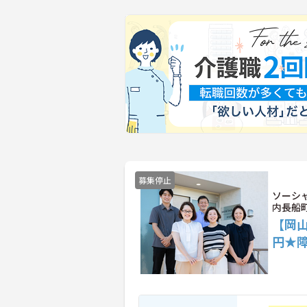
募集停止
ソーシ
内長船
【岡山
円★