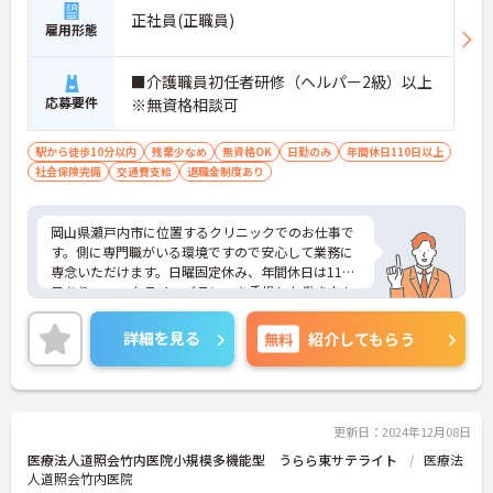
正社員(正職員)
雇用形態
■介護職員初任者研修（ヘルパー2級）以上
応募要件
※無資格相談可
駅から徒歩10分以内
残業少なめ
無資格OK
日勤のみ
年間休日110日以上
社会保険完備
交通費支給
退職金制度あり
岡山県瀬戸内市に位置するクリニックでのお仕事で
す。側に専門職がいる環境ですので安心して業務に
専念いただけます。日曜固定休み、年間休日は110
日あり、ワークライフバランスを重視した働き方も
叶いやすいです。最寄り駅より徒歩2分の好立地の魅
力♪ご興味のある方には、面接対策ポイントなど、
詳細を見る
無料
紹介してもらう
さらに詳細をお話しいたしますのでお気軽にご相談
ください！
更新日：2024年12月08日
医療法人道照会竹内医院小規模多機能型 うらら東サテライト
医療法
人道照会竹内医院