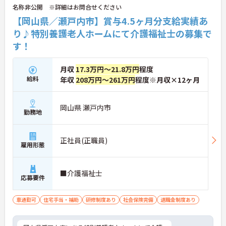
名称非公開 ※詳細はお問合せください
【岡山県／瀬戸内市】賞与4.5ヶ月分支給実績あ
り♪特別養護老人ホームにて介護福祉士の募集で
す！
月収
17.3万円～21.8万円
程度
給料
年収
208万円～261万円
程度※月収×12ヶ月
岡山県 瀬戸内市
勤務地
正社員(正職員)
雇用形態
■介護福祉士
応募要件
車通勤可
住宅手当・補助
研修制度あり
社会保険完備
退職金制度あり