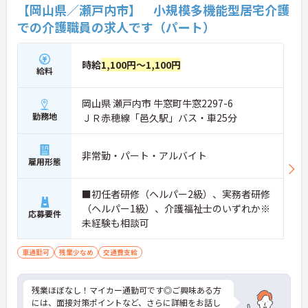
【岡山県／瀬戸内市】 小規模多機能型居宅介護
での介護職員の求人です（パート）
時給
1,100円～1,100円
給料
岡山県 瀬戸内市 牛窓町牛窓2297-6
勤務地
ＪＲ赤穂線「邑久駅」バス・車25分
非常勤・パート・アルバイト
雇用形態
■初任者研修（ヘルパー2級）、実務者研修
（ヘルパー1級）、介護福祉士のいずれか※
応募要件
未経験も相談可
車通勤可
残業少なめ
交通費支給
残業ほぼなし！マイカー通勤可です◎ご興味ある方
には、面接対策ポイントなど、さらに詳細をお話し