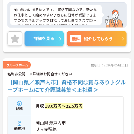
岡山県内にある法人です。 資格不問なので、新たな
お仕事として始めやすい♪さらに研修が受講できま
すのでスキルアップを目指してお仕事できます◎少
しでも興味をお持ちであれば詳細なお話を致します
ので気軽にご連絡ください。
詳細を見る
無料
紹介してもらう
グループホーム
更新日：2026年05月11日
名称非公開 ※詳細はお問合せください
【岡山県／瀬戸内市】資格不問◎賞与あり♪グル
ープホームにて介護職募集＜正社員＞
月収
18.0万円～22.5万円
給料
岡山県 瀬戸内市
勤務地
ＪＲ赤穂線