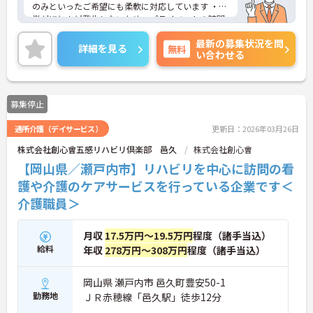
のみといったご希望にも柔軟に対応しています ・残
業がほとんど発生しないため、プライベートの時間
やWワークとの両立がしやすい環境です【現場の負
最新の募集状況を問
担を軽減するサポート体制が充実しています】・お
詳細を見る
無料
い合わせる
食事の準備には食材の宅配サービスを利用してお
り、献立やレシピが決まっているため安心してお仕
事に取り組んでいただけます・夜間も複数名のスタ
ッフが常駐する人員体制を確保しており、夜間の見
募集停止
守りや巡回業務も心強い環境です【充実した待遇で
長期的なご就業を後押ししています】 駐車場を完備
通所介護（デイサービス）
更新日：2026年03月26日
しているためマイカーでのご通勤も可能です・超過
勤務や深夜割増などの手当は1分単位で正確に支給
株式会社創心會五感リハビリ倶楽部 邑久
株式会社創心會
しており、パートの方も年2回の昇給の機会が設け
【岡山県／瀬戸内市】リハビリを中心に訪問の看
られています
護や介護のケアサービスを行っている企業です＜
全国に約300施設ほどの障がい者グループホームを
介護職員＞
展開し、急成長を続けている安定法人です。「住ま
いで困っている障がい者が『0』の社会を創る」と
いう理念を掲げ、ご利用者様が安心して暮らせる地
月収
17.5万円～19.5万円
程度（諸手当込）
域社会の実現を目指しています。日中サービス支援
給料
年収
278万円～308万円
程度（諸手当込）
型のホームとして、ご利用者様一人ひとりを尊重し
た温かい支援を提供しています。グループホーム専
岡山県 瀬戸内市 邑久町豊安50-1
用に設計された新築物件を中心に運営しており、清
潔で快適な環境が整っています。入社時の研修をは
勤務地
ＪＲ赤穂線「邑久駅」徒歩12分
じめ、現場でのOJTやオンライン動画研修など、手