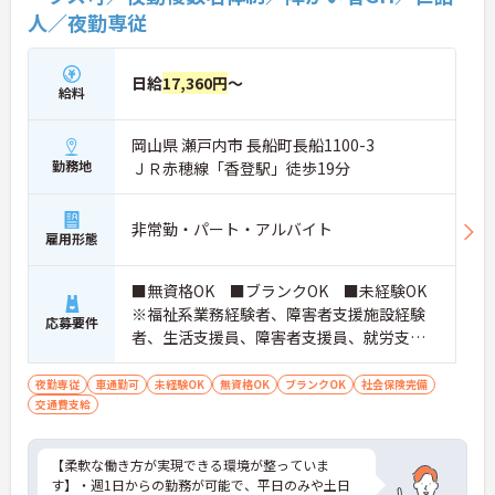
人／夜勤専従
日給
17,360円
～
給料
岡山県 瀬戸内市 長船町長船1100-3
勤務地
ＪＲ赤穂線「香登駅」徒歩19分
非常勤・パート・アルバイト
雇用形態
■無資格OK ■ブランクOK ■未経験OK
※福祉系業務経験者、障害者支援施設経験
応募要件
者、生活支援員、障害者支援員、就労支援
員、生活相談員等の経験歓迎
夜勤専従
車通勤可
未経験OK
無資格OK
ブランクOK
社会保険完備
交通費支給
【柔軟な働き方が実現できる環境が整っていま
す】・週1日からの勤務が可能で、平日のみや土日