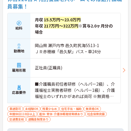
員募集！
月収
15.5万円～23.0万円
年収
217万円～322万円
※賞与2.0ヶ月分の
給料
場合
岡山県 瀬戸内市 邑久町尻海5513-1
勤務地
ＪＲ赤穂線「邑久駅」バス・車24分
正社員(正職員)
雇用形態
■介護職員初任者研修（ヘルパー2級）、介
護福祉士実務者研修（ヘルパー1級）、介護
応募要件
福祉士のいずれかがあれば尚可 ※無資格・
未経験相談可
車通勤可
未経験OK
残業少なめ
住宅手当・補助
無資格OK
年間休日110日以上
産休･育休･介護休暇取得実績あり
社会保険完備
交通費支給
退職金制度あり