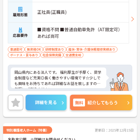
正社員(正職員)
雇用形態
■資格不問 ■普通自動車免許（AT限定可）
応募要件
あれば尚可
車通勤可
無資格OK
研修制度あり
産休･育休･介護休暇取得実績あり
ボーナス・賞与あり
社会保険完備
交通費支給
岡山県内にある法人です。 福利厚生が手厚く、奨学
金制度など充実◎長く働きやすい環境です☆少しで
も興味をお持ちであれば詳細なお話を致しますので
気軽にご連絡ください。
詳細を見る
無料
紹介してもらう
特別養護老人ホーム（特養）
更新日：2025年12月15日
名称非公開 ※詳細はお問合せください