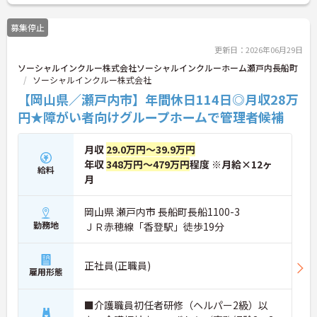
ャリアアップも目指せます。20代から60代まで幅広
い年代のスタッフが活躍しており、和やかな雰囲気
募集停止
の職場です。介護経験を活かしたい方、福祉の資格
をお持ちの方、安定した法人でキャリアを築きたい
更新日：2026年06月29日
方におすすめです。
ソーシャルインクルー株式会社ソーシャルインクルーホーム瀬戸内長船町
ソーシャルインクルー株式会社
★おすすめPOINT★
・生活支援員からスタートし、サービス管理責任者
【岡山県／瀬戸内市】年間休日114日◎月収28万
やエリアマネージャーへと続く明確なステップアッ
円★障がい者向けグループホームで管理者候補
プの道筋が用意されています。急成長中の企業であ
るためポストも豊富にあり、専門性を高めながらマ
ネジメント職への挑戦も視野に入れていただけま
月収
29.0万円～39.9万円
す。
年収
348万円～479万円
程度 ※月給×12ヶ
給料
・年間休日114日、残業月平均10時間程度という就
月
業環境に加え、産前産後休暇や育児休暇制度がしっ
かりと整備されています。オンとオフの切り替えを
明確にし、心身ともに充実した状態で長くご活躍い
岡山県 瀬戸内市 長船町長船1100-3
ただけます。
勤務地
ＪＲ赤穂線「香登駅」徒歩19分
・グループホーム一棟あたりの入居者様20名定員を
常時2～4名のスタッフで支援、国基準を上回る人員
配置や夜間複数名体制が敷かれているため、業務に
正社員(正職員)
雇用形態
追われることなくご利用者様のペースに合わせたサ
ポートが可能です。施設も専用設計で働きやすく、
ご自身の理想とする福祉を実践できる環境が整って
■介護職員初任者研修（ヘルパー2級）以
います。