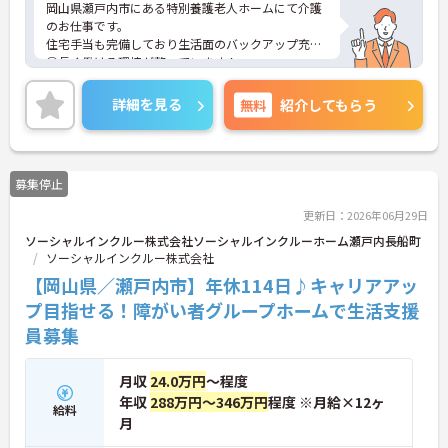
岡山県瀬戸内市にある特別養護老人ホームにて介護
のお仕事です。
住宅手当も完備しており生活面のバックアップ充実
◎長く働ける環境が整っています！
ご興味がある方は是非一度マイナビまでお問い合わ
せください。さらに詳細などお伝えします！
詳細を見る
無料
紹介してもらう
募集停止
更新日：2026年06月29日
ソーシャルインクルー株式会社ソーシャルインクルーホーム瀬戸内長船町
ソーシャルインクルー株式会社
【岡山県／瀬戸内市】年休114日♪キャリアアッ
プ目指せる！障がい者グループホームで生活支援
員募集
月収
24.0万円
～程度
年収
288万円～346万円
程度 ※月給×12ヶ
給料
月