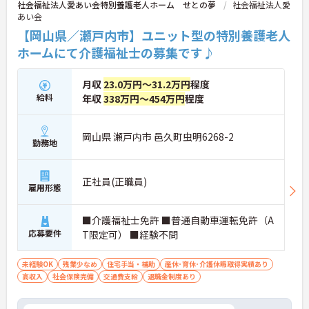
社会福祉法人愛あい会特別養護老人ホーム せとの夢
社会福祉法人愛
あい会
【岡山県／瀬戸内市】ユニット型の特別養護老人
ホームにて介護福祉士の募集です♪
月収
23.0万円～31.2万円
程度
給料
年収
338万円～454万円
程度
岡山県 瀬戸内市 邑久町虫明6268-2
勤務地
正社員(正職員)
雇用形態
■介護福祉士免許 ■普通自動車運転免許（A
応募要件
T限定可） ■経験不問
未経験OK
残業少なめ
住宅手当・補助
産休･育休･介護休暇取得実績あり
高収入
社会保険完備
交通費支給
退職金制度あり