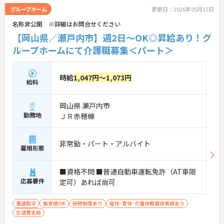
グループホーム
更新日：2026年05月12日
名称非公開 ※詳細はお問合せください
【岡山県／瀬戸内市】週2日～OK◎昇給あり！グ
ループホームにて介護職募集＜パート＞
時給
1,047円～1,073円
給料
岡山県 瀬戸内市
勤務地
ＪＲ赤穂線
非常勤・パート・アルバイト
雇用形態
■資格不問 ■普通自動車運転免許（AT車限
応募要件
定可）あれば尚可
車通勤可
無資格OK
研修制度あり
産休･育休･介護休暇取得実績あり
交通費支給