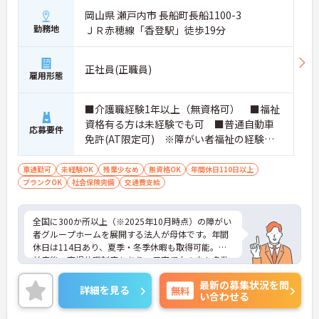
岡山県 瀬戸内市 長船町長船1100-3
勤務地
ＪＲ赤穂線「香登駅」徒歩19分
正社員(正職員)
雇用形態
■介護職経験1年以上（無資格可） ■福祉
資格有る方は未経験でも可 ■普通自動車
応募要件
免許(AT限定可) ※障がい者福祉の経験は
不問です。※初任者研修資格 ヘルパー2級以
上の方、実務経験2年以上の方、障がい者福
車通勤可
未経験OK
残業少なめ
無資格OK
年間休日110日以上
ブランクOK
社会保険完備
祉に関する経験をお持ちの方大歓迎
交通費支給
全国に300か所以上（※2025年10月時点）の障がい
者グループホームを展開する法人が母体です。年間
休日は114日あり、夏季・冬季休暇も取得可能。産
前産後・育児休暇制度もあり、子育て中の方も多数
活躍中で、ワークライフバランスを大切にしながら
最新の募集状況を問
働ける環境が整っています。研修制度や外部勉強会
詳細を見る
無料
い合わせる
の受講支援もあり、スキルアップもしっかりサポー
ト。将来的には管理者やエリアマネージャーへのキ