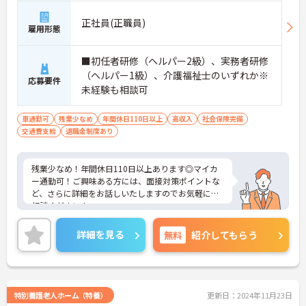
正社員(正職員)
雇用形態
■初任者研修（ヘルパー2級）、実務者研修
（ヘルパー1級）、介護福祉士のいずれか※
応募要件
未経験も相談可
車通勤可
残業少なめ
年間休日110日以上
高収入
社会保険完備
交通費支給
退職金制度あり
残業少なめ！年間休日110日以上あります◎マイカ
ー通勤可！ご興味ある方には、面接対策ポイントな
ど、さらに詳細をお話しいたしますのでお気軽にご
相談ください！
詳細を見る
無料
紹介してもらう
特別養護老人ホーム（特養）
更新日：2024年11月23日