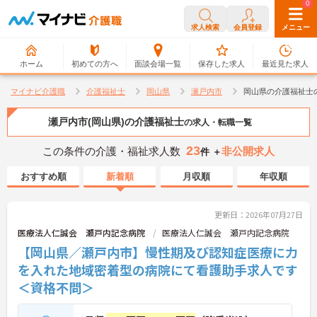
0
0
求人検索
会員登録
メニュー
ホーム
初めての方へ
面談会場一覧
保存した求人
最近見た求人
マイナビ介護職
介護福祉士
岡山県
瀬戸内市
岡山県の介護福祉士
瀬戸内市(岡山県)の介護福祉士
の求人・転職一覧
23
この条件の介護・福祉求人数
非公開求人
件 ＋
おすすめ順
新着順
月収順
年収順
更新日：2026年07月27日
医療法人仁誠会 瀬戸内記念病院
医療法人仁誠会 瀬戸内記念病院
【岡山県／瀬戸内市】慢性期及び認知症医療に力
を入れた地域密着型の病院にて看護助手求人です
＜資格不問＞