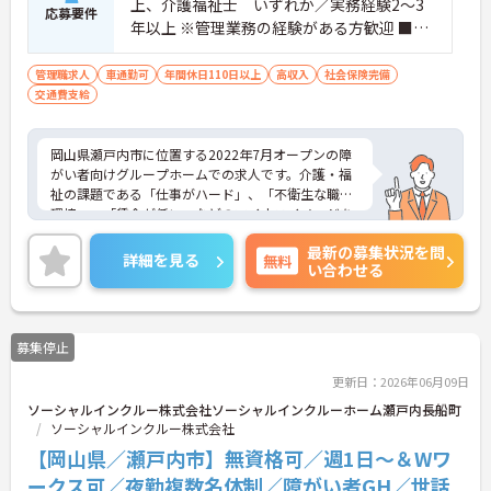
上、介護福祉士 いずれか／実務経験2～3
応募要件
年以上 ※管理業務の経験がある方歓迎 ■普
通自動車免許(AT限定可)
管理職求人
車通勤可
年間休日110日以上
高収入
社会保険完備
交通費支給
岡山県瀬戸内市に位置する2022年7月オープンの障
がい者向けグループホームでの求人です。介護・福
祉の課題である「仕事がハード」、「不衛生な職場
環境」、「賃金が低い」などのマイナスイメージを
払拭した新しくてキレイなグループホームです。管
最新の募集状況を問
理業務から関係機関への対応、ご利用者様の支援等
詳細を見る
無料
い合わせる
幅広くご対応をいただきます。大手ならではの充実
した福利厚生で、安心して長くご就業していただけ
ます。年間休日114日！有給消化率も90％と高く、
メリハリのある勤務が可能です。
募集停止
ご興味のある方には、面接対策ポイントなど、さら
に詳細をお話しいたしますので、お気軽にご相談く
更新日：2026年06月09日
ださい。
ソーシャルインクルー株式会社ソーシャルインクルーホーム瀬戸内長船町
ソーシャルインクルー株式会社
【岡山県／瀬戸内市】無資格可／週1日～＆Wワ
ークス可／夜勤複数名体制／障がい者GH／世話