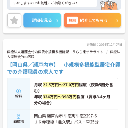
いたしますのでお気軽にご相談ください！
詳細を見る
無料
紹介してもらう
更新日：2024年12月07日
医療法人道照会竹内医院小規模多機能型 うらら東サテライト
医療法
人道照会竹内医院
【岡山県／瀬戸内市】 小規模多機能型居宅介護
での介護職員の求人です
月収
22.5万円～27.0万円
程度（夜勤5回分含
む）
給料
年収
334万円～398万円
程度（賞与3.4ヶ月
分の場合）
岡山県 瀬戸内市 牛窓町牛窓2297-6
勤務地
ＪＲ赤穂線「邑久駅」バス・車25分