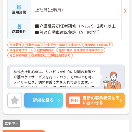
厚い教育体制を整えています。これまで培ってこら
れた福祉業界でのご経験や有資格者としての専門性
正社員(正職員)
雇用形態
を存分に活かせる環境です。将来的に正社員を目指
すことができる登用制度や、外部研修の受講支援な
どもご用意しています。お食事の準備におきまして
■介護職員初任者研修（ヘルパー2級）以上
も、レシピや食材の宅配サービスを利用することで
応募要件
■普通自動車運転免許（AT限定可）
現場の負担を軽減しています。夜間も複数名体制を
確保しているため、安心して長くご活躍いただけま
車通勤可
残業少なめ
住宅手当・補助
日勤のみ
年間休日110日以上
す。
資格取得サポート
研修制度あり
産休･育休･介護休暇取得実績あり
社会保険完備
交通費支給
退職金制度あり
株式会社創心會は、リハビリを中心に訪問の看護や
介護のケアサービスを行っており、その中でも特に
デイサービス、訪問看護に力を入れております。ま
た、創心會グループとして、農業と福祉の融合を目
指した「合同会社ど根性ファーム」という農業を行
最新の募集状況を問
うことで自然にリハビリを行うことができるという
詳細を見る
無料
い合わせる
面白い取り組みも行っております。日勤帯勤務のみ
の勤務が可能で、お子様のいらっしゃる方も働きや
すいよう、しっかりサポートしてくださっておりま
す。興味がある方は是非お問い合わせください♪
募集停止