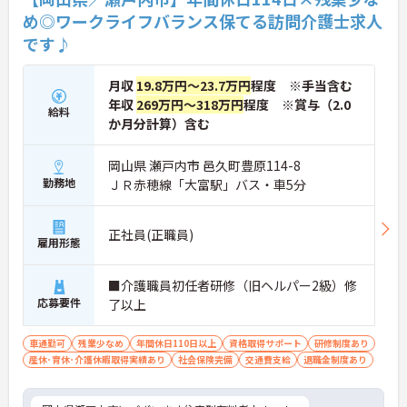
め◎ワークライフバランス保てる訪問介護士求人
です♪
月収
19.8万円～23.7万円
程度 ※手当含む
年収
269万円～318万円
程度 ※賞与（2.0
給料
か月分計算）含む
岡山県 瀬戸内市 邑久町豊原114-8
勤務地
ＪＲ赤穂線「大富駅」バス・車5分
正社員(正職員)
雇用形態
■介護職員初任者研修（旧ヘルパー2級）修
応募要件
了以上
車通勤可
残業少なめ
年間休日110日以上
資格取得サポート
研修制度あり
産休･育休･介護休暇取得実績あり
社会保険完備
交通費支給
退職金制度あり