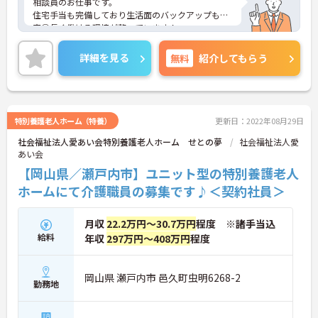
相談員のお仕事です。
住宅手当も完備しており生活面のバックアップも充
実◎長く働ける環境が整っています！
ご興味がある方は是非一度マイナビまでお問い合わ
せください。さらに詳細などお伝えします！
詳細を見る
無料
紹介してもらう
特別養護老人ホーム（特養）
更新日：2022年08月29日
社会福祉法人愛あい会特別養護老人ホーム せとの夢
社会福祉法人愛
あい会
【岡山県／瀬戸内市】ユニット型の特別養護老人
ホームにて介護職員の募集です♪＜契約社員＞
月収
22.2万円～30.7万円
程度 ※諸手当込
給料
年収
297万円～408万円
程度
岡山県 瀬戸内市 邑久町虫明6268-2
勤務地