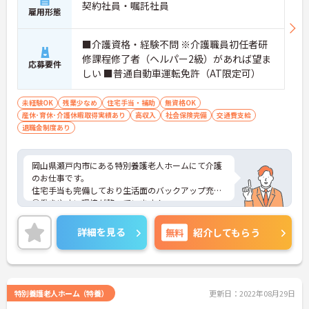
契約社員・嘱託社員
雇用形態
■介護資格・経験不問 ※介護職員初任者研
修課程修了者（ヘルパー2級）があれば望ま
応募要件
しい ■普通自動車運転免許（AT限定可）
未経験OK
残業少なめ
住宅手当・補助
無資格OK
産休･育休･介護休暇取得実績あり
高収入
社会保険完備
交通費支給
退職金制度あり
岡山県瀬戸内市にある特別養護老人ホームにて介護
のお仕事です。
住宅手当も完備しており生活面のバックアップ充実
◎働きやすい環境が整っています！
ご興味がある方は是非一度マイナビまでお問い合わ
せください。さらに詳細などお伝えします！
詳細を見る
無料
紹介してもらう
特別養護老人ホーム（特養）
更新日：2022年08月29日