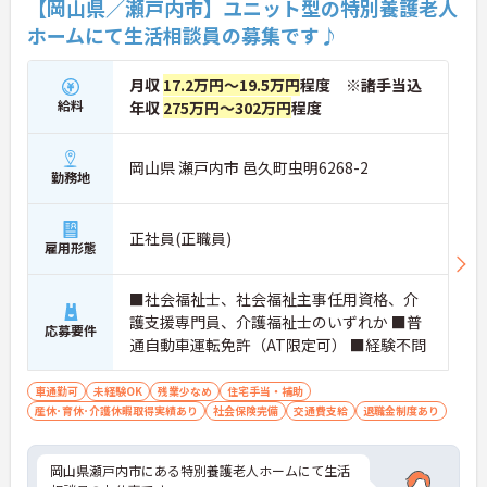
【岡山県／瀬戸内市】ユニット型の特別養護老人
ホームにて生活相談員の募集です♪
月収
17.2万円～19.5万円
程度 ※諸手当込
給料
年収
275万円～302万円
程度
岡山県 瀬戸内市 邑久町虫明6268-2
勤務地
正社員(正職員)
雇用形態
■社会福祉士、社会福祉主事任用資格、介
護支援専門員、介護福祉士のいずれか ■普
応募要件
通自動車運転免許（AT限定可） ■経験不問
車通勤可
未経験OK
残業少なめ
住宅手当・補助
産休･育休･介護休暇取得実績あり
社会保険完備
交通費支給
退職金制度あり
岡山県瀬戸内市にある特別養護老人ホームにて生活