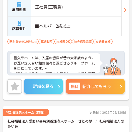
正社員(正職員)
雇用形態
■ヘルパー2級以上
応募要件
駅から徒歩10分以内
車通勤可
未経験OK
社会保険完備
交通費支給
邑久幸ホームは、入居の皆様が昔の大家族のように
お互い支え合い和気藹々と過ごせるグループホーム
を目指しています。
ご興味のある方は、詳細をお伝えしますのでお気軽
にお問い合わせください！
詳細を見る
無料
紹介してもらう
特別養護老人ホーム（特養）
更新日：2022年08月29日
社会福祉法人愛あい会特別養護老人ホーム せとの夢
社会福祉法人愛
あい会