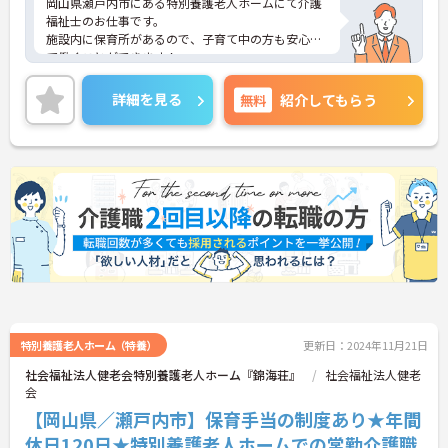
岡山県瀬戸内市にある特別養護老人ホームにて介護
福祉士のお仕事です。
施設内に保育所があるので、子育て中の方も安心し
て働くことができます！
ご興味ある方には、面接対策ポイントなど、さらに
詳細をお話しいたしますのでお気軽にご相談くださ
詳細を見る
無料
紹介してもらう
い。
特別養護老人ホーム（特養）
更新日：2024年11月21日
社会福祉法人健老会特別養護老人ホーム『錦海荘』
社会福祉法人健老
会
【岡山県／瀬戸内市】保育手当の制度あり★年間
休日120日★特別養護老人ホームでの常勤介護職