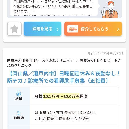
岡山県瀬戸内市にございます住宅型有料老人ホーム
へ施設内訪問を行っていただく訪問介護士を募集し
ています。
年間休日114日、残業少なめとメリハリを付けた勤
務ができる環境で、プライベートやご家庭の予定も
立てやすいですよ◎
詳細を見る
無料
紹介してもらう
ご興味ある方には、面接対策ポイントなど、さらに
詳細をお話しいたしますのでお気軽にご相談くださ
い。
更新日：2025年02月27日
医療法人社団仁明会 おさふねクリニック
医療法人社団仁明会 おさ
ふねクリニック
【岡山県／瀬戸内市】日曜固定休み＆夜勤なし！
駅チカ♪診療所での看護助手募集（正社員）
月収
15.1万円～25.0万円
程度
給料
岡山県 瀬戸内市 長船町土師332-1
勤務地
ＪＲ赤穂線「長船駅」徒歩2分