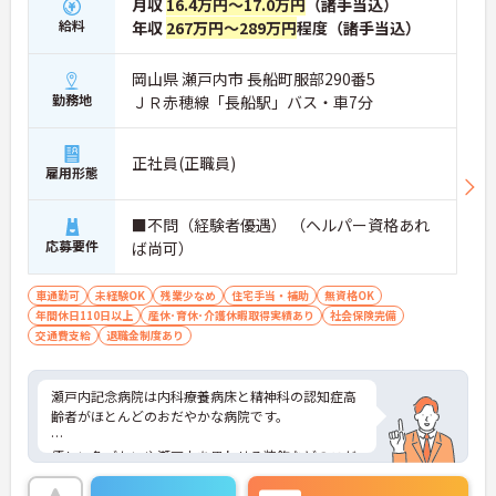
月収
16.4万円～17.0万円
（諸手当込）
給料
年収
267万円～289万円
程度（諸手当込）
岡山県 瀬戸内市 長船町服部290番5
勤務地
ＪＲ赤穂線「長船駅」バス・車7分
正社員(正職員)
雇用形態
■不問（経験者優遇） （ヘルパー資格あれ
応募要件
ば尚可）
車通勤可
未経験OK
残業少なめ
住宅手当・補助
無資格OK
年間休日110日以上
産休･育休･介護休暇取得実績あり
社会保険完備
交通費支給
退職金制度あり
瀬戸内記念病院は内科療養病床と精神科の認知症高
齢者がほとんどのおだやかな病院です。
優しい色づかいや瀬戸内を思わせる装飾などのこだ
わりのつまった院内、心あたたまるサービスとおも
てなしを提供しています。