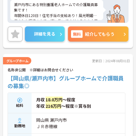
瀬戸内市にある特別養護老人ホームでの介護職員募
集です！
年間休日120日！住宅手当の支給あり！風光明媚な
恵まれた環境の中で一緒に働いてくださる方を大募
集！瀬戸内市で長く働きたい方にオススメの求人で
す。
詳細を見る
無料
紹介してもらう
ご興味ある方には、面接対策ポイントなど、さらに
詳細をお話しいたしますのでお気軽にご相談くださ
い。
グループホーム
更新日：2024年08月01日
名称非公開 ※詳細はお問合せください
【岡山県/瀬戸内市】グループホームで介護職員
の募集◎
月収
18.0万円
～程度
給料
年収
216万円
～程度※賞与別
岡山県 瀬戸内市
勤務地
ＪＲ赤穂線