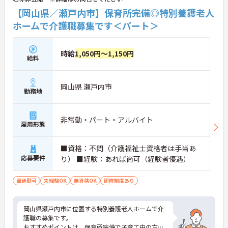
【岡山県／瀬戸内市】保育所完備◎特別養護老人
ホームで介護職募集です＜パート＞
時給
1,050円～1,150円
給料
岡山県 瀬戸内市
勤務地
非常勤・パート・アルバイト
雇用形態
■資格：不問（介護福祉士資格者は手当あ
応募要件
り） ■経験：あれば尚可（経験者優遇）
車通勤可
未経験OK
無資格OK
研修制度あり
岡山県瀬戸内市に位置する特別養護老人ホームで介
護職の募集です。
おすすめポイントは、保育所完備で子育て中の方も