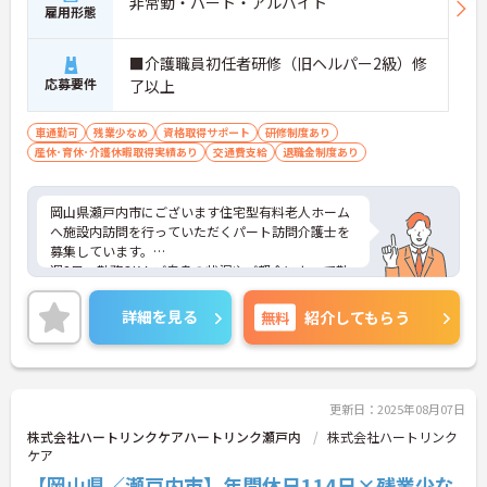
非常勤・パート・アルバイト
雇用形態
■介護職員初任者研修（旧ヘルパー2級）修
応募要件
了以上
車通勤可
残業少なめ
資格取得サポート
研修制度あり
産休･育休･介護休暇取得実績あり
交通費支給
退職金制度あり
岡山県瀬戸内市にございます住宅型有料老人ホーム
へ施設内訪問を行っていただくパート訪問介護士を
募集しています。
週2日～勤務OK！ご自身の状況やご都合によって勤
務に制限がある方も働きやすい勤務スタイルを相談
可能です◎
詳細を見る
無料
紹介してもらう
ご興味ある方には、面接対策ポイントなど、さらに
詳細をお話しいたしますのでお気軽にご相談くださ
い。
更新日：2025年08月07日
株式会社ハートリンクケアハートリンク瀬戸内
株式会社ハートリンク
ケア
【岡山県／瀬戸内市】年間休日114日×残業少な