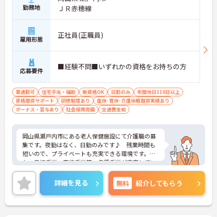
勤務地
ＪＲ赤穂線
正社員(正職員)
雇用形態
■経験不問■いずれかの資格をお持ちの方
応募要件
車通勤可
住宅手当・補助
無資格OK
日勤のみ
年間休日110日以上
資格取得サポート
研修制度あり
産休･育休･介護休暇取得実績あり
ボーナス・賞与あり
社会保険完備
交通費支給
岡山県瀬戸内市にある老人保健施設にて介護職の募
集です。夜勤はなく、日勤のみです♪ 残業時間も
短いので、プライベートも充実できる環境です。ま
た、日祝手当、家族手当等、各種手当が充実してい
ます☆有給休暇は入社時に即付与です◎
ご興味ある方には、面接のポイントなど、さらに詳
詳細を見る
無料
紹介してもらう
細をお話致しますのでお気軽にご相談ください！