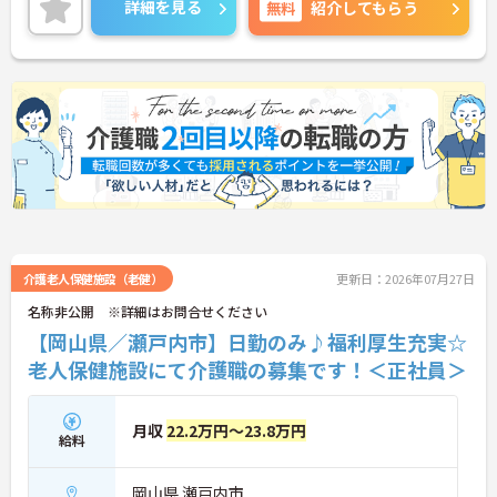
詳細を見る
無料
紹介してもらう
患者さんの「笑顔」のために頑張ってくださる方を
募集中！ご興味のある方はお気軽にお問い合わせく
ださい♪
介護老人保健施設（老健）
更新日：2026年07月27日
名称非公開 ※詳細はお問合せください
【岡山県／瀬戸内市】日勤のみ♪福利厚生充実☆
老人保健施設にて介護職の募集です！＜正社員＞
月収
22.2万円～23.8万円
給料
岡山県 瀬戸内市