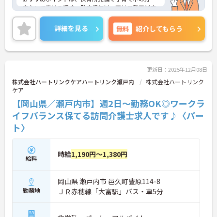
安心して働ける環境、駐車場無料、正社員登用制度
あり、昇給あり、処遇改善手当や資格手当の支給な
ど福利厚生が充実している点です。また、電子カル
詳細を見る
無料
紹介してもらう
テやIoTシステムを導入し、業務効率化と職員の負担
軽減に取り組んでいます。勤務日数や時間は相談可
能で、週2日～勤務OK！
ご興味のある方には、面接対策ポイントなどさらに
詳細をお話いたしますので、お気軽にご相談くださ
更新日：2025年12月08日
い。
株式会社ハートリンクケアハートリンク瀬戸内
株式会社ハートリンク
ケア
【岡山県／瀬戸内市】週2日～勤務OK◎ワークラ
イフバランス保てる訪問介護士求人です♪〈パー
ト〉
時給
1,190円～1,380円
給料
岡山県 瀬戸内市 邑久町豊原114-8
勤務地
ＪＲ赤穂線「大富駅」バス・車5分