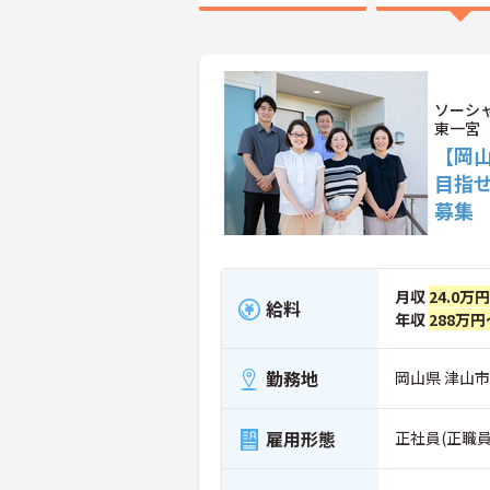
ソーシ
東一宮
【岡
目指
募集
月収
24.0万円
給料
年収
288万円
勤務地
岡山県 津山市 
雇用形態
正社員(正職員