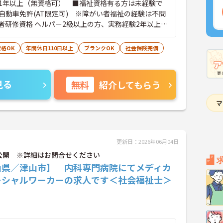
1年以上（無資格可） ■福祉資格有る方は未経験で
自動車免許(AT限定可) ※障がい者福祉の経験は不問
者研修資格 ヘルパー2級以上の方、実務経験2年以上の
福祉に関する経験をお持ちの方大歓迎
格OK
年間休日110日以上
ブランクOK
社会保険完備
見る
無料
紹介してもらう
更新日：2026年06月04日
公開 ※詳細はお問合せください
山県／津山市】 内科専門病院にてメディカ
ーシャルワーカーの求人です＜社会福祉士＞