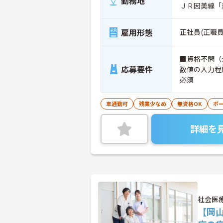
勤務地
ＪＲ因美線「
雇用形態
正社員(正職員
■資格不問（
応募要件
数値の入力程
必須
車通勤可
残業少なめ
無資格OK
ボ
詳細を
社会医
【岡