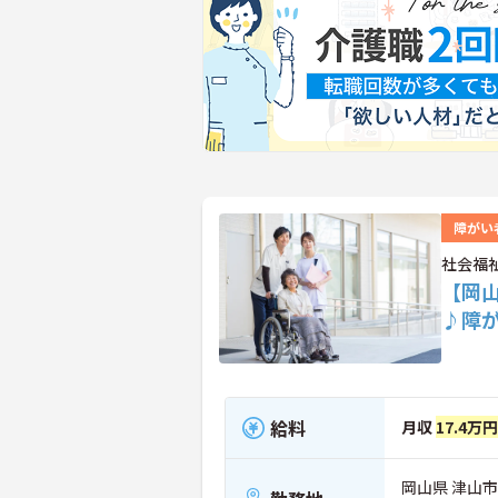
障がい
社会福
【岡
♪障
給料
月収
17.4万
岡山県 津山市 