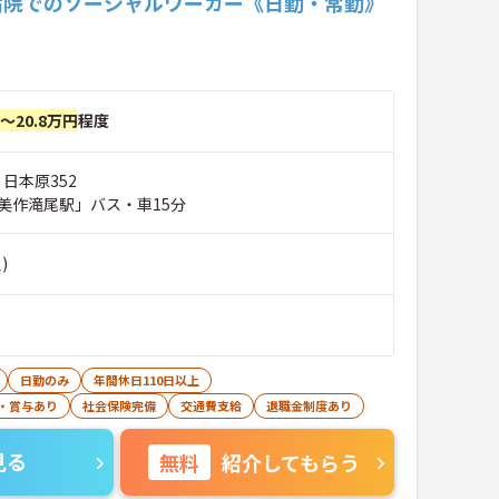
病院でのソーシャルワーカー《日勤・常勤》
円～20.8万円
程度
 日本原352
美作滝尾駅」バス・車15分
)
日勤のみ
年間休日110日以上
・賞与あり
社会保険完備
交通費支給
退職金制度あり
見る
無料
紹介してもらう