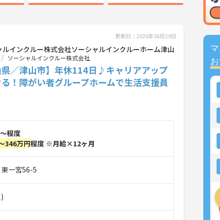
更新日：2026年06月29日
マ
ャルインクルー株式会社ソーシャルインクルーホーム津山
ソーシャルインクルー株式会社
お
山県／津山市】年休114日♪キャリアアップ
せる！障がい者グループホームで生活支援員
～程度
～346万円
程度 ※月給×12ヶ月
東一宮56-5
)