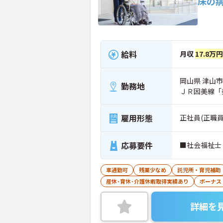
床の
給料
月収
17.8万
岡山県 津山市
勤務地
ＪＲ因美線「
雇用形態
正社員(正職員
応募要件
■社会福祉士
車通勤可
残業少なめ
託児所・育児補助
産休･育休･介護休暇取得実績あり
ボーナス
詳細を