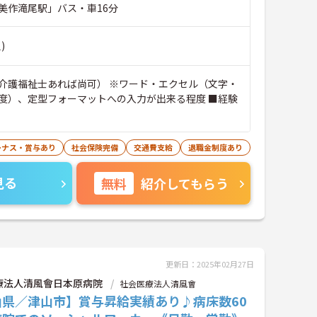
美作滝尾駅」バス・車16分
)
介護福祉士あれば尚可） ※ワード・エクセル（文字・
度）、定型フォーマットへの入力が出来る程度 ■経験
ーナス・賞与あり
社会保険完備
交通費支給
退職金制度あり
見る
無料
紹介してもらう
更新日：2025年02月27日
療法人清風會日本原病院
社会医療法人清風會
山県／津山市】賞与昇給実績あり♪病床数60