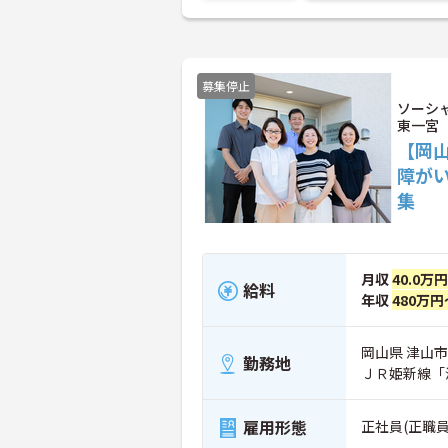
募集停止
ソーシ
東一宮
【岡山
障が
集
月収
40.0万
給料
年収
480万円
岡山県 津山市 
勤務地
ＪＲ姫新線「
雇用形態
正社員(正職員