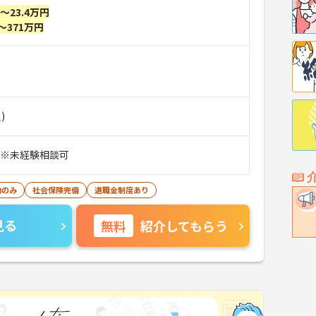
円～23.4万円
～371万円
)
 ※未経験相談可
勤のみ
社会保険完備
退職金制度あり
見る
無料
紹介してもらう