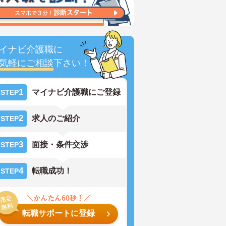
イナビ介護職に
気軽にご相談
下さい！
1
マイナビ介護職にご登録
STEP
2
求人のご紹介
STEP
3
面接・条件交渉
STEP
4
転職成功！
STEP
転職サポートに登録