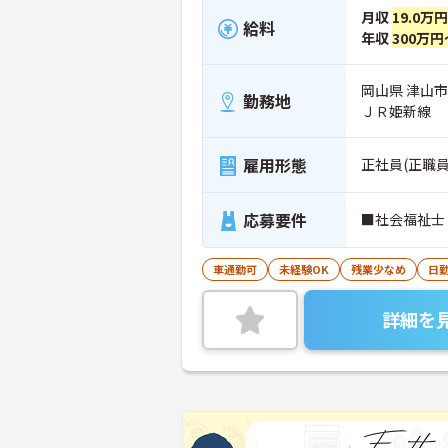
月収
19.0万
給料
年収
300万円
岡山県 津山市
勤務地
ＪＲ姫新線
雇用形態
正社員(正職員
応募要件
■社会福祉士
車通勤可
未経験OK
残業少なめ
日
詳細を