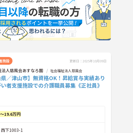
者施設
更新日：2025年10月09日
祉法人慈風会あすなろ園
社会福祉法人慈風会
山県／津山市】無資格OK！昇給賞与実績あり
がい者支援施設での介護職員募集《正社員》
円～19.6万円
西下1003-1