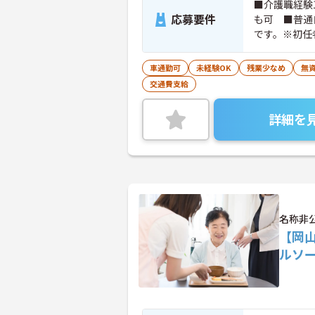
■介護職経験
応募要件
も可 ■普通
です。※初任
方、障がい者
車通勤可
未経験OK
残業少なめ
無資
交通費支給
詳細を
名称非
【岡
ルソ