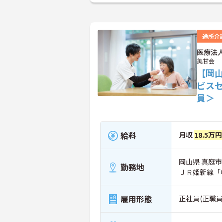
通所介
医療法
美甘会
【岡
ビス
員＞
給料
月収
18.5万
岡山県 真庭市
勤務地
ＪＲ姫新線「
雇用形態
正社員(正職員