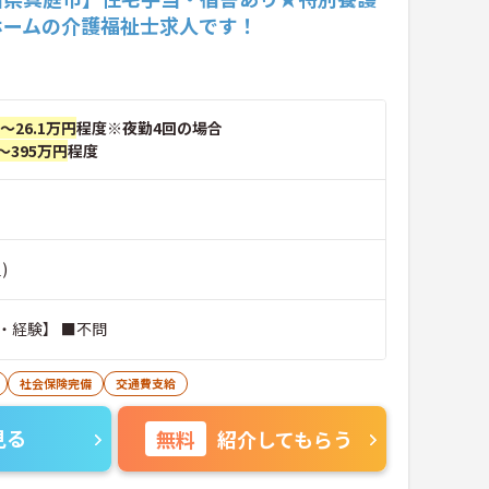
ホームの介護福祉士求人です！
円～26.1万円
程度※夜勤4回の場合
～395万円
程度
)
・経験】 ■不問
社会保険完備
交通費支給
見る
無料
紹介してもらう