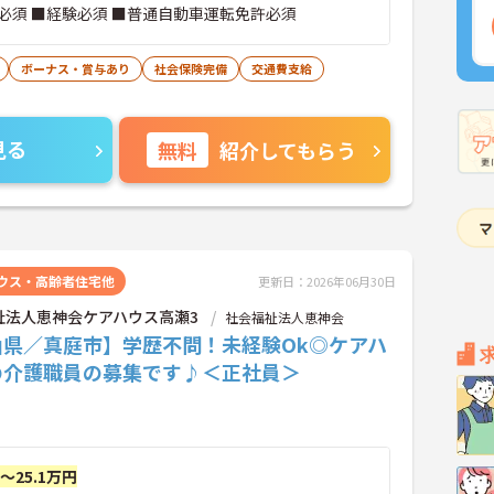
必須 ■経験必須 ■普通自動車運転免許必須
ボーナス・賞与あり
社会保険完備
交通費支給
見る
無料
紹介してもらう
ウス・高齢者住宅他
更新日：2026年06月30日
祉法人恵神会ケアハウス高瀬3
社会福祉法人恵神会
山県／真庭市】学歴不問！未経験Ok◎ケアハ
の介護職員の募集です♪＜正社員＞
円～25.1万円