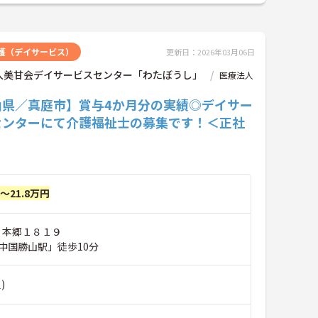
護（デイサービス）
更新日：2026年03月06日
人美甘会デイサービスセンター「わたぼうし」
医療法人
山県／真庭市】賞与4か月分の実績◎デイサー
センターにて介護福祉士の募集です！＜正社
円～21.8万円
 本郷１８１９
中国勝山駅」徒歩10分
)