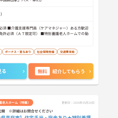
)
必須 ■介護支援専門員（ケアマネジャー）ある方歓迎
免許必須（ＡＴ限定可） ■特別養護老人ホームでの勤
ボーナス・賞与あり
社会保険完備
交通費支給
見る
無料
紹介してもらう
護老人ホーム（特養）
更新日：2026年05月26日
公開 ※詳細はお問合せください
山県真庭市】住宅手当・宿舎あり★特別養護