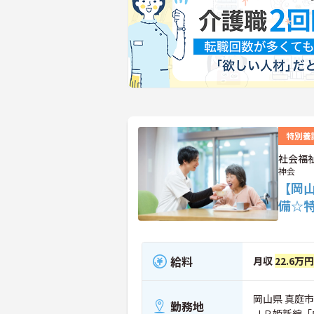
特別養
社会福
神会
【岡
備☆
給料
月収
22.6万
岡山県 真庭市 
勤務地
ＪＲ姫新線「