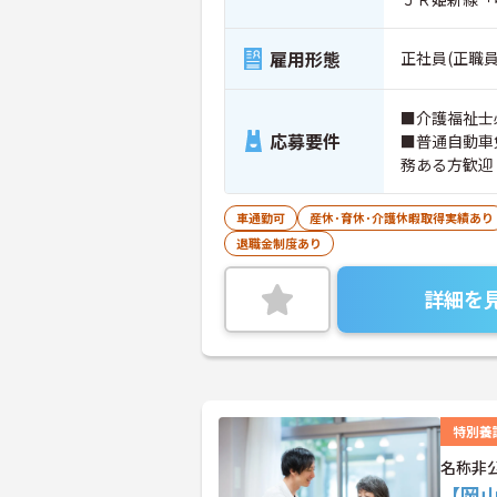
雇用形態
正社員(正職員
■介護福祉士
応募要件
■普通自動車
務ある方歓迎
車通勤可
産休･育休･介護休暇取得実績あり
退職金制度あり
詳細を
特別養
名称非
【岡