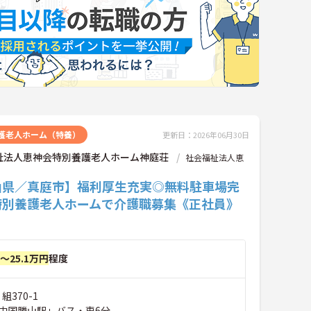
護老人ホーム（特養）
更新日：2026年06月30日
祉法人恵神会特別養護老人ホーム神庭荘
社会福祉法人恵
山県／真庭市】福利厚生充実◎無料駐車場完
特別養護老人ホームで介護職募集《正社員》
円～25.1万円
程度
組370-1
中国勝山駅」バス・車6分