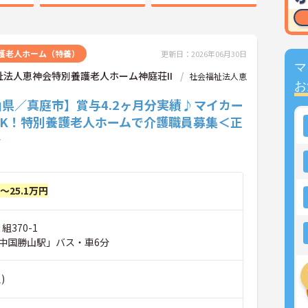
護老人ホーム（特養）
更新日：2026年06月30日
マ
祉法人恵神会特別養護老人ホーム神庭荘II
社会福祉法人恵
お
県／真庭市】賞与4.2ヶ月分実績♪マイカー
OK！特別養護老人ホームで介護職員募集＜正
＞
円～25.1万円
組370-1
中国勝山駅」バス・車6分
)