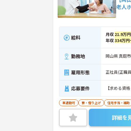
老人
月収
21.9万
給料
年収
334万円
勤務地
岡山県 真庭市
雇用形態
正社員(正職員
応募要件
【求める資格
車通勤可
寮・借り上げ
住宅手当・補助
詳細を