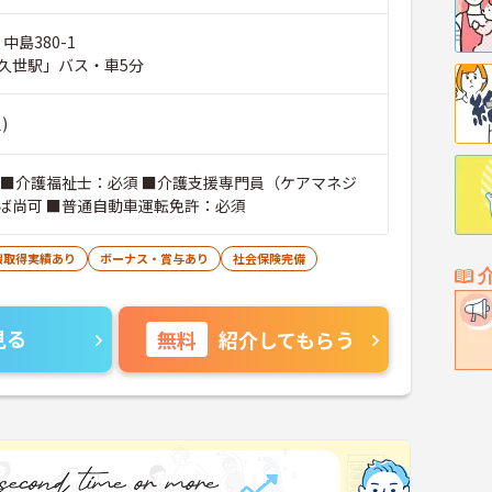
中島380-1
久世駅」バス・車5分
)
 ■介護福祉士：必須 ■介護支援専門員（ケアマネジ
ば尚可 ■普通自動車運転免許：必須
暇取得実績あり
ボーナス・賞与あり
社会保険完備
見る
無料
紹介してもらう