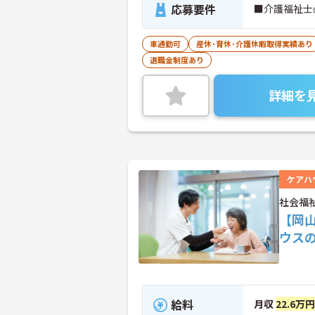
応募要件
■介護福祉士
車通勤可
産休･育休･介護休暇取得実績あり
退職金制度あり
詳細を
ケアハ
社会福
【岡
ウス
給料
月収
22.6万