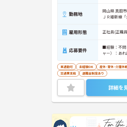
岡山県 真庭市 
勤務地
ＪＲ姫新線「
雇用形態
正社員(正職員
■経験：不問
応募要件
ャー）：あれ
車通勤可
未経験OK
産休･育休･介護休
交通費支給
退職金制度あり
詳細を