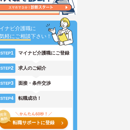
イナビ介護職に
気軽にご相談
下さい！
1
マイナビ介護職にご登録
STEP
2
求人のご紹介
STEP
3
面接・条件交渉
STEP
4
転職成功！
STEP
転職サポートに登録