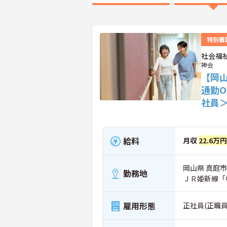
特別養
社会福
神会
【岡山
通勤
社員
給料
月収
22.6万
岡山県 真庭市 
勤務地
ＪＲ姫新線「
雇用形態
正社員(正職員