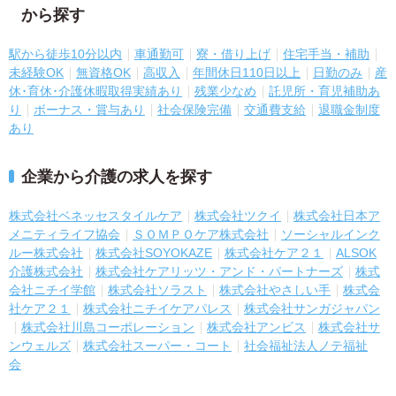
から探す
駅から徒歩10分以内
車通勤可
寮・借り上げ
住宅手当・補助
未経験OK
無資格OK
高収入
年間休日110日以上
日勤のみ
産
休･育休･介護休暇取得実績あり
残業少なめ
託児所・育児補助あ
り
ボーナス・賞与あり
社会保険完備
交通費支給
退職金制度
あり
企業から介護の求人を探す
株式会社ベネッセスタイルケア
株式会社ツクイ
株式会社日本ア
メニティライフ協会
ＳＯＭＰＯケア株式会社
ソーシャルインク
ルー株式会社
株式会社SOYOKAZE
株式会社ケア２１
ALSOK
介護株式会社
株式会社ケアリッツ・アンド・パートナーズ
株式
会社ニチイ学館
株式会社ソラスト
株式会社やさしい手
株式会
社ケア２１
株式会社ニチイケアパレス
株式会社サンガジャパン
株式会社川島コーポレーション
株式会社アンビス
株式会社サ
ンウェルズ
株式会社スーパー・コート
社会福祉法人ノテ福祉
会