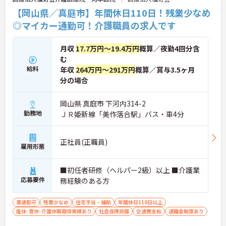
【岡山県／真庭市】年間休日110日！残業少なめ
◎マイカー通勤可！介護職員の求人です
月収
17.7万円～19.4万円
概算／夜勤4回分含
む
給料
年収
264万円～291万円
概算／賞与3.5ヶ月
分の場合
岡山県 真庭市 下河内314-2
勤務地
ＪＲ姫新線「美作落合駅」バス・車4分
正社員(正職員)
雇用形態
■初任者研修（ヘルパー2級）以上 ■介護業
応募要件
務経験のある方
車通勤可
残業少なめ
住宅手当・補助
年間休日110日以上
産休･育休･介護休暇取得実績あり
社会保険完備
交通費支給
退職金制度あり