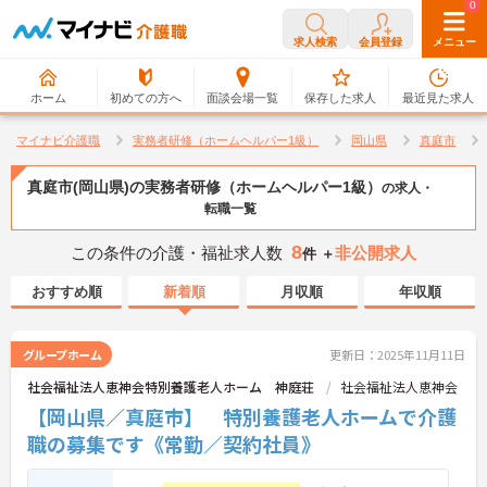
0
0
求人検索
会員登録
メニュー
ホーム
初めての方へ
面談会場一覧
保存した求人
最近見た求人
マイナビ介護職
実務者研修（ホームヘルパー1級）
岡山県
真庭市
真庭市(岡山県)の実務者研修（ホームヘルパー1級）
の求人・
転職一覧
8
この条件の介護・福祉求人数
非公開求人
件 ＋
おすすめ順
新着順
月収順
年収順
グループホーム
更新日：2025年11月11日
社会福祉法人恵神会特別養護老人ホーム 神庭荘
社会福祉法人恵神会
【岡山県／真庭市】 特別養護老人ホームで介護
職の募集です《常勤／契約社員》