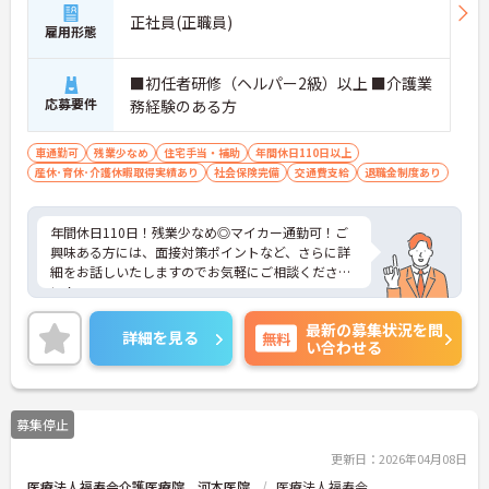
正社員(正職員)
雇用形態
■初任者研修（ヘルパー2級）以上 ■介護業
応募要件
務経験のある方
車通勤可
残業少なめ
住宅手当・補助
年間休日110日以上
産休･育休･介護休暇取得実績あり
社会保険完備
交通費支給
退職金制度あり
年間休日110日！残業少なめ◎マイカー通勤可！ご
興味ある方には、面接対策ポイントなど、さらに詳
細をお話しいたしますのでお気軽にご相談くださ
い！
最新の募集状況を問
詳細を見る
無料
い合わせる
募集停止
更新日：2026年04月08日
医療法人福寿会介護医療院 河本医院
医療法人福寿会