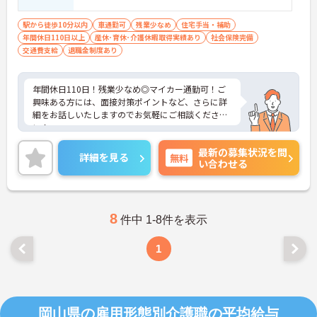
駅から徒歩10分以内
車通勤可
残業少なめ
住宅手当・補助
年間休日110日以上
産休･育休･介護休暇取得実績あり
社会保険完備
交通費支給
退職金制度あり
年間休日110日！残業少なめ◎マイカー通勤可！ご
興味ある方には、面接対策ポイントなど、さらに詳
細をお話しいたしますのでお気軽にご相談くださ
い！
最新の募集状況を問
詳細を見る
無料
い合わせる
8
件中 1-8件を表示
1
岡山県の雇用形態別介護職の平均給与