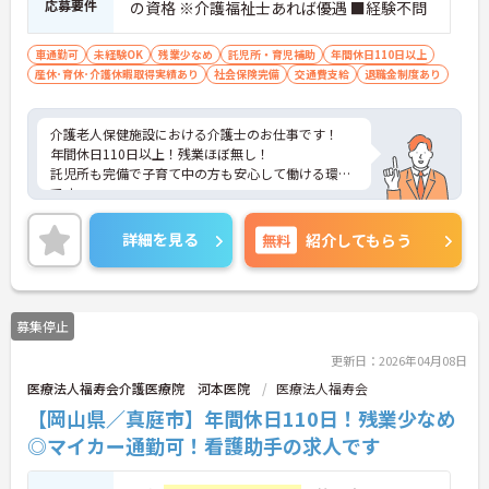
応募要件
の資格 ※介護福祉士あれば優遇 ■経験不問
車通勤可
未経験OK
残業少なめ
託児所・育児補助
年間休日110日以上
産休･育休･介護休暇取得実績あり
社会保険完備
交通費支給
退職金制度あり
介護老人保健施設における介護士のお仕事です！
年間休日110日以上！残業ほぼ無し！
託児所も完備で子育て中の方も安心して働ける環境
です。
ご興味ある方には、面接のポイントなど、さらに詳
細をお話致しますのでお気軽にご相談ください。
詳細を見る
無料
紹介してもらう
募集停止
更新日：2026年04月08日
医療法人福寿会介護医療院 河本医院
医療法人福寿会
【岡山県／真庭市】年間休日110日！残業少なめ
◎マイカー通勤可！看護助手の求人です