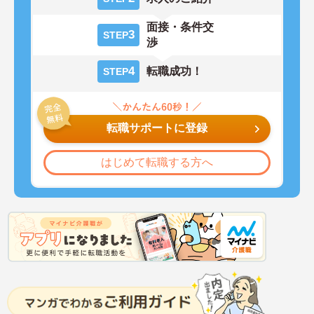
面接・条件交
3
STEP
渉
4
転職成功！
STEP
転職サポートに登録
はじめて転職する方へ