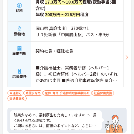
月収
17.3万円～18.0万円
程度(夜勤手当5回
含む)
給料
年収
208万円～216万円
程度
岡山県 真庭市 組 370番地1
勤務地
ＪＲ姫新線「中国勝山駅」バス・車9分
契約社員・嘱託社員
雇用形態
■介護福祉士、実務者研修（ヘルパー1
級）、初任者研修（ヘルパー2級）のいずれ
応募要件
かあれば尚可 ■普通自動車運転免許 ※介護
福祉士資格者、実務経験者は優遇
車通勤可
残業少なめ
産休･育休･介護休暇取得実績あり
社会保険完備
交通費支給
残業少なめで、福利厚生も充実していますので、長
く続けられる環境です。
ご興味ある方には、面接のポイントなど、さらに詳
細をお話致しますのでお気軽にご相談ください。