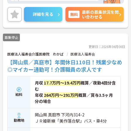
い！
最新の募集状況を問
詳細を見る
無料
い合わせる
募集停止
更新日：2026年04月08日
医療法人福寿会介護医療院 わかば
医療法人福寿会
【岡山県／真庭市】年間休日110日！残業少なめ
◎マイカー通勤可！介護職員の求人です
月収
17.7万円～19.4万円
概算／夜勤4回分含
む
給料
年収
264万円～291万円
概算／賞与3.5ヶ月
分の場合
岡山県 真庭市 下河内314-2
勤務地
ＪＲ姫新線「美作落合駅」バス・車4分