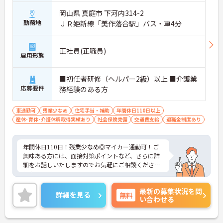
岡山県 真庭市 下河内314-2
勤務地
ＪＲ姫新線「美作落合駅」バス・車4分
正社員(正職員)
雇用形態
■初任者研修（ヘルパー2級）以上 ■介護業
応募要件
務経験のある方
車通勤可
残業少なめ
住宅手当・補助
年間休日110日以上
産休･育休･介護休暇取得実績あり
社会保険完備
交通費支給
退職金制度あり
年間休日110日！残業少なめ◎マイカー通勤可！ご
興味ある方には、面接対策ポイントなど、さらに詳
細をお話しいたしますのでお気軽にご相談くださ
い！
最新の募集状況を問
詳細を見る
無料
い合わせる