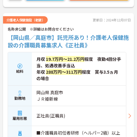
介護老人保健施設（老健）
更新日：2024年12月07日
名称非公開 ※詳細はお問合せください
【岡山県／真庭市】託児所あり！介護老人保健施
設の介護職員募集求人《正社員》
月収
19.7万円～21.2万円
程度 夜勤4回分手
当、処遇改善手当込
給料
年収
288万円～311万円
程度 賞与3.5ヵ月
の場合
岡山県 真庭市
勤務地
ＪＲ姫新線
正社員(正職員)
雇用形態
■介護職員初任者研修（ヘルパー2級）以上