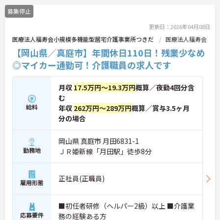
募集停止
更新日：2026年04月08日
医療法人福寿会小規模多機能型居宅介護事業所つきだ
医療法人福寿会
【岡山県／真庭市】年間休日110日！残業少なめ
◎マイカー通勤可！介護職員の求人です
月収
17.5万円～19.3万円
概算／夜勤4回分含
む
給料
年収
262万円～289万円
概算／賞与3.5ヶ月
分の場合
岡山県 真庭市 月田6831-1
勤務地
ＪＲ姫新線「月田駅」徒歩8分
正社員(正職員)
雇用形態
■初任者研修（ヘルパー2級）以上 ■介護業
応募要件
務の経験ある方