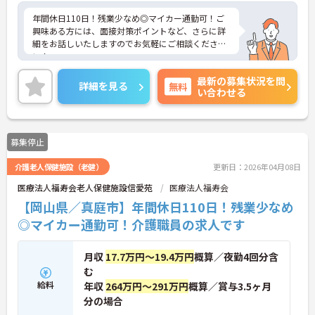
年間休日110日！残業少なめ◎マイカー通勤可！ご
興味ある方には、面接対策ポイントなど、さらに詳
細をお話しいたしますのでお気軽にご相談くださ
い！
最新の募集状況を問
詳細を見る
無料
い合わせる
募集停止
介護老人保健施設（老健）
更新日：2026年04月08日
医療法人福寿会老人保健施設信愛苑
医療法人福寿会
【岡山県／真庭市】年間休日110日！残業少なめ
◎マイカー通勤可！介護職員の求人です
月収
17.7万円～19.4万円
概算／夜勤4回分含
む
給料
年収
264万円～291万円
概算／賞与3.5ヶ月
分の場合