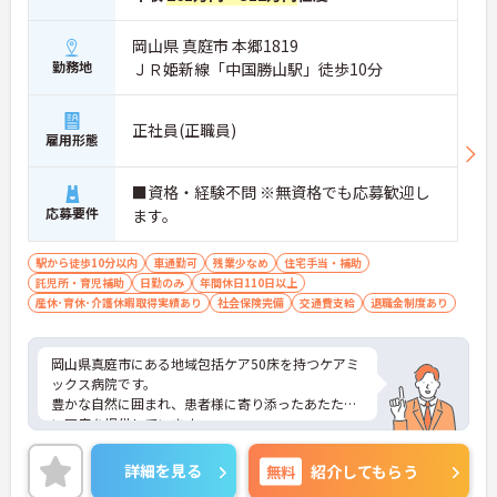
岡山県 真庭市 本郷1819
勤務地
ＪＲ姫新線「中国勝山駅」徒歩10分
正社員(正職員)
雇用形態
■資格・経験不問 ※無資格でも応募歓迎し
応募要件
ます。
駅から徒歩10分以内
車通勤可
残業少なめ
住宅手当・補助
託児所・育児補助
日勤のみ
年間休日110日以上
産休･育休･介護休暇取得実績あり
社会保険完備
交通費支給
退職金制度あり
岡山県真庭市にある地域包括ケア50床を持つケアミ
ックス病院です。
豊かな自然に囲まれ、患者様に寄り添ったあたたか
い医療を提供しています。
複数の施設を展開する安定した母体の病院でスキル
アップをしてみませんか？
詳細を見る
無料
紹介してもらう
ご興味のある方はお気軽にお問い合わせください！