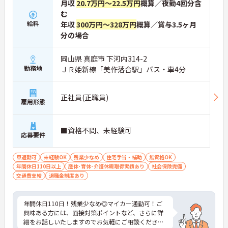
月収
20.7万円～22.5万円
概算／夜勤4回分含
む
給料
年収
300万円～328万円
概算／賞与3.5ヶ月
分の場合
岡山県 真庭市 下河内314-2
勤務地
ＪＲ姫新線「美作落合駅」バス・車4分
正社員(正職員)
雇用形態
■資格不問、未経験可
応募要件
車通勤可
未経験OK
残業少なめ
住宅手当・補助
無資格OK
年間休日110日以上
産休･育休･介護休暇取得実績あり
社会保険完備
交通費支給
退職金制度あり
年間休日110日！残業少なめ◎マイカー通勤可！ご
興味ある方には、面接対策ポイントなど、さらに詳
細をお話しいたしますのでお気軽にご相談くださ