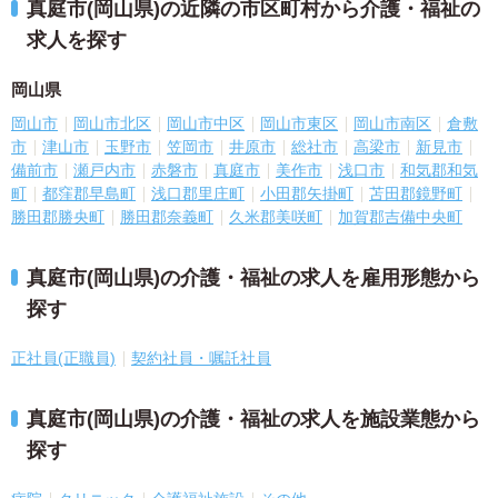
真庭市(岡山県)の近隣の市区町村から介護・福祉の
求人を探す
岡山県
岡山市
岡山市北区
岡山市中区
岡山市東区
岡山市南区
倉敷
市
津山市
玉野市
笠岡市
井原市
総社市
高梁市
新見市
備前市
瀬戸内市
赤磐市
真庭市
美作市
浅口市
和気郡和気
町
都窪郡早島町
浅口郡里庄町
小田郡矢掛町
苫田郡鏡野町
勝田郡勝央町
勝田郡奈義町
久米郡美咲町
加賀郡吉備中央町
真庭市(岡山県)の介護・福祉の求人を雇用形態から
探す
正社員(正職員)
契約社員・嘱託社員
真庭市(岡山県)の介護・福祉の求人を施設業態から
探す