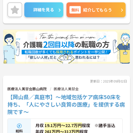
詳細を見る
無料
紹介してもらう
更新日：2025年09月02日
医療法人美甘会勝山病院
医療法人美甘会
【岡山県／真庭市】～地域包括ケア病床50床を
持ち、「人にやさしい良質の医療」を提供する病
院です～
月収
19.1万円～22.7万円
程度 ※諸手当込
給料
年収
261万円～312万円
程度