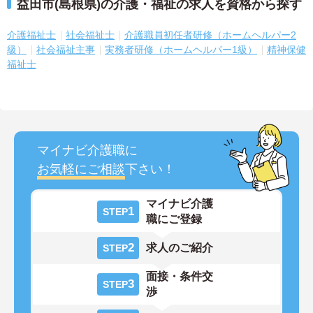
益田市(島根県)の介護・福祉の求人を資格から探す
介護福祉士
社会福祉士
介護職員初任者研修（ホームヘルパー2
級）
社会福祉主事
実務者研修（ホームヘルパー1級）
精神保健
福祉士
マイナビ介護職に
お気軽にご相談
下さい！
マイナビ介護
1
STEP
職にご登録
2
求人のご紹介
STEP
面接・条件交
3
STEP
渉