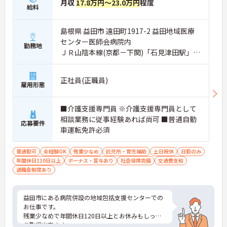
月収
17.8万円～23.0万円
程度
給料
島根県 益田市 遠田町1917-2 益田地域医療
センター医師会病院内
勤務地
ＪＲ山陰本線(京都－下関)「石見津田駅」バ
ス・車7分
正社員(正職員)
雇用形態
■介護支援専門員 ※介護支援専門員として
相談業務に従事経験あれば尚可 ■普通自動
応募要件
車運転免許必須
車通勤可
未経験OK
残業少なめ
託児所・育児補助
土日祝休
日勤のみ
年間休日110日以上
ボーナス・賞与あり
社会保険完備
交通費支給
退職金制度あり
益田市にある病院併設の地域包括支援センターでの
お仕事です。
残業少なめで年間休日120日以上とお休みもしっか
り取得出来ます。