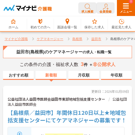
0
0
求人検索
会員登録
メニュー
ホーム
初めての方へ
面談会場一覧
保存した求人
最近見た求人
マイナビ介護職
ケアマネージャー
島根県
益田市
島根県のケアマ
益田市(島根県)のケアマネージャー
の求人・転職一覧
3
この条件の介護・福祉求人数
非公開求人
件 ＋
おすすめ順
新着順
月収順
年収順
更新日：2026年01月09日
公益社団法人益田市医師会益田市東部地域包括支援センター
公益社団
法人益田市医師会
【島根県／益田市】年間休日120日以上★地域包
括支援センターにてケアマネジャーの募集です！