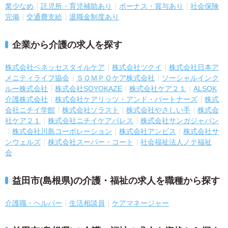
業少なめ
託児所・育児補助あり
ボーナス・賞与あり
社会保険
完備
交通費支給
退職金制度あり
企業から介護の求人を探す
株式会社ベネッセスタイルケア
株式会社ツクイ
株式会社日本ア
メニティライフ協会
ＳＯＭＰＯケア株式会社
ソーシャルインク
ルー株式会社
株式会社SOYOKAZE
株式会社ケア２１
ALSOK
介護株式会社
株式会社ケアリッツ・アンド・パートナーズ
株式
会社ニチイ学館
株式会社ソラスト
株式会社やさしい手
株式会
社ケア２１
株式会社ニチイケアパレス
株式会社サンガジャパン
株式会社川島コーポレーション
株式会社アンビス
株式会社サ
ンウェルズ
株式会社スーパー・コート
社会福祉法人ノテ福祉
会
益田市(島根県)の介護・福祉の求人を職種から探す
介護職・ヘルパー
生活相談員
ケアマネージャー