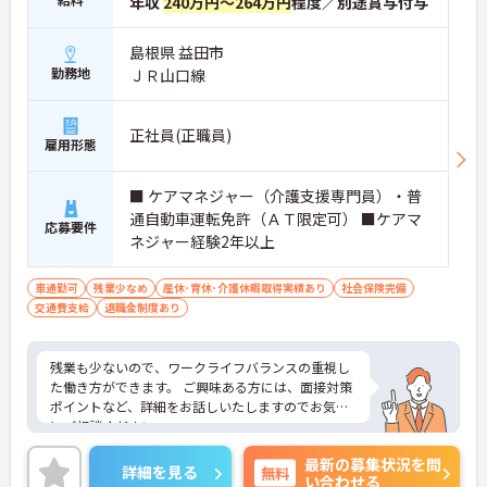
年収
240万円～264万円
程度／別途賞与付与
島根県 益田市
勤務地
ＪＲ山口線
正社員(正職員)
雇用形態
■ ケアマネジャー（介護支援専門員）・普
通自動車運転免許（ＡＴ限定可） ■ケアマ
応募要件
ネジャー経験2年以上
車通勤可
残業少なめ
産休･育休･介護休暇取得実績あり
社会保険完備
交通費支給
退職金制度あり
残業も少ないので、ワークライフバランスの重視し
た働き方ができます。 ご興味ある方には、面接対策
ポイントなど、詳細をお話しいたしますのでお気軽
にご相談ください。
最新の募集状況を問
詳細を見る
無料
い合わせる