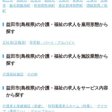
松江市
浜田市
出雲市
益田市
大田市
安来市
江津市
雲南
市
飯石郡飯南町
邑智郡邑南町
鹿足郡津和野町
隠岐郡西ノ島
町
益田市(島根県)の介護・福祉の求人を雇用形態から
探す
正社員(正職員)
非常勤・パート・アルバイト
益田市(島根県)の介護・福祉の求人を施設業態から
探す
介護福祉施設
その他
益田市(島根県)の介護・福祉の求人をサービス内容
から探す
介護老人保健施設（老健）
特別養護老人ホーム（特養）
デイケ
ア（通所リハ）
グループホーム