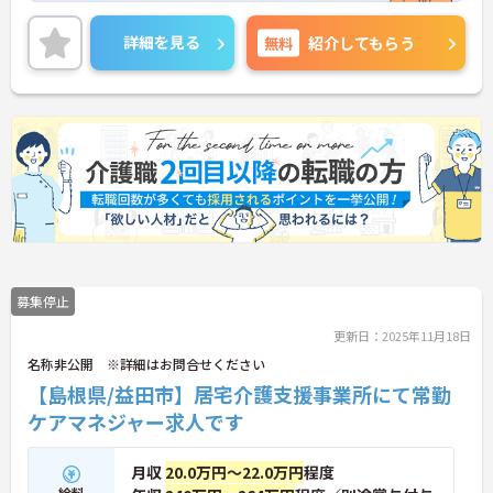
24時間職員専用保育施設など福利厚生が充実してい
るのでご家庭との両立を大事にされたい方にオスス
詳細を見る
無料
紹介してもらう
メです♪
ご興味のある方には、面接対策ポイントなど、さら
に詳細をお話しいたしますのでお気軽にご相談くだ
さい！
募集停止
更新日：2025年11月18日
名称非公開 ※詳細はお問合せください
【島根県/益田市】居宅介護支援事業所にて常勤
ケアマネジャー求人です
月収
20.0万円～22.0万円
程度
給料