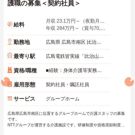
護職の募集＜契約社員＞
月収 23.1万円～（夜勤月5回想定）
給料
年収 284万円～（賞与70,000円想定）
勤務地
広島県 広島市南区 比治山本町11-1
最寄り駅
広島電鉄皆実線「比治山橋駅」徒歩7分
資格/職種
■経験：身体介護等実務経験者 歓迎
雇用形態
契約社員・嘱託社員
サービス
グループホーム
広島県広島市南区に位置するグループホームで介護スタッフの募集
です。
NTTグループが運営する介護施設です。研修制度や資格奨励制度が
あり、入職後は各シフトでベテランスタッフによるサポートが受け