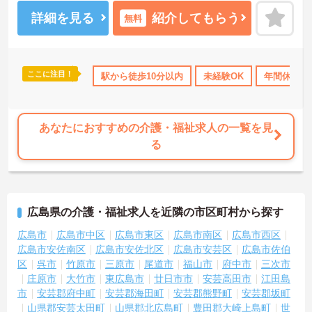
られます。福利厚生制度も整っており、長く働きやすい環境です。
ご興味のある方には、面接対策ポイントなどさらに詳細をお話いた
詳細を見る
紹介してもらう
無料
しますので、お気軽にご相談ください。
―――――――――――――――
■ 福利厚生制度が充実
ここに注目！
宅手当・補助
無資格OK
駅から徒歩10分以内
ブランクOK
産休･育休･介護休暇取得
未経験OK
年間休日11
―――――――――――――――
安心して働きやすい環境です
・NTTグループ運営
・福利厚生制度あり
あなたにおすすめの介護・福祉求人の一覧を見
・各種休暇制度あり
る
→ 長期的な就業を目指しやすい環境です♪
―――――――――――――――
■ 研修サポート体制あり
―――――――――――――――
広島県の介護・福祉求人を近隣の市区町村から探す
入職後のフォロー体制があります
・各シフトでサポート実施
広島市
広島市中区
広島市東区
広島市南区
広島市西区
・ベテランスタッフが対応
広島市安佐南区
広島市安佐北区
広島市安芸区
広島市佐伯
・資格奨励制度あり
区
呉市
竹原市
三原市
尾道市
福山市
府中市
三次市
→ 業務に慣れながら働きやすい環境です♪
庄原市
大竹市
東広島市
廿日市市
安芸高田市
江田島
市
安芸郡府中町
安芸郡海田町
安芸郡熊野町
安芸郡坂町
―――――――――――――――
山県郡安芸太田町
山県郡北広島町
豊田郡大崎上島町
世
■ 通勤しやすい立地環境