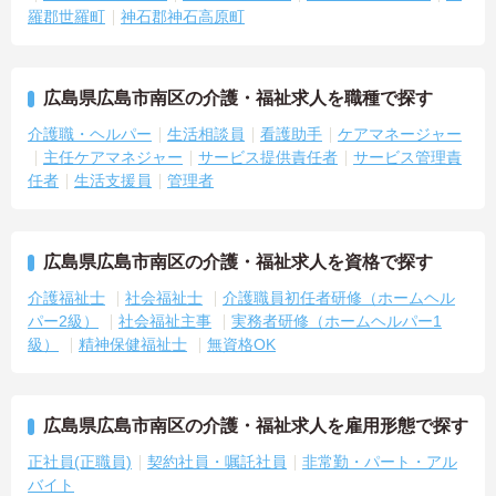
―――――――――――――――
羅郡世羅町
神石郡神石高原町
公共交通機関で通勤可能です
・比治山橋駅から徒歩7分
・バス停から徒歩圏内
広島県広島市南区の介護・福祉求人を職種で探す
・通勤費全額支給
→ 通勤負担を抑えて働きやすい環境です♪
介護職・ヘルパー
生活相談員
看護助手
ケアマネージャー
主任ケアマネジャー
サービス提供責任者
サービス管理責
任者
生活支援員
管理者
広島県広島市南区の介護・福祉求人を資格で探す
介護福祉士
社会福祉士
介護職員初任者研修（ホームヘル
パー2級）
社会福祉主事
実務者研修（ホームヘルパー1
級）
精神保健福祉士
無資格OK
広島県広島市南区の介護・福祉求人を雇用形態で探す
正社員(正職員)
契約社員・嘱託社員
非常勤・パート・アル
バイト