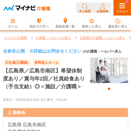
0
1
求人検索
会員登録
メニュー
ホーム
初めての方へ
面談会場一覧
保存した求人
最近見た求人
マイナビ介護職
介護職・ヘルパーの求人
広島県の介護職・ヘルパー求人
名称非公開 ※詳細はお問合せください
の介護職・ヘルパー求人
正社員(正職員)
有料老人ホーム
【広島県／広島市南区】希望休制
度あり／賞与年2回／社員給食あり
（手当支給）◎＜施設／介護職＞
更新日：2026年06月30日 求人番号：551129
勤務地
広島県
広島市南区