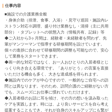
仕事内容
■施設での介護業務全般
・身体介助（排泄、食事、入浴）・見守り巡回・施設内レ
ストラン対応※調理、盛り付け業務なし・清掃（主に共用
部分）・タブレットへの状態入力（情報共有、記録）等
◆ご入社から3ヶ月間は、経験者・未経験者を問わず、先
輩がマンツーマンで指導する研修期間を設けています。
個々の進捗に合わせて研修期間の調整も可能なので、安心
して業務をスタートできます。
◆画一的な対応ではなく、お一人おひとりの入居者様とじ
っくり向き合える環境です。「ありがとう」の言葉を直接
いただける機会も多く、大きな達成感を得られます。
◆施設内でのケアが中心ですので、一般的なご自宅への訪
問とは異なります。そのため、訪問介護のご経験がない方
でも、スムーズにお仕事に慣れていただけます。
◆入居者様のお話に耳を傾け、その方の想いを汲み取った
ケアを実践します。時には、より良いサービスを自ら考え
提案することもでき、それが自身のスキルアップにも繋が