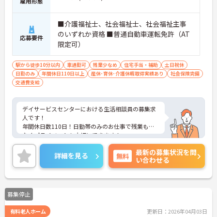
雇用形態
■介護福祉士、社会福祉士、社会福祉主事
のいずれか資格 ■普通自動車運転免許（AT
応募要件
限定可）
駅から徒歩10分以内
車通勤可
残業少なめ
住宅手当・補助
土日祝休
日勤のみ
年間休日110日以上
産休･育休･介護休暇取得実績あり
社会保険完備
交通費支給
デイサービスセンターにおける生活相談員の募集求
人です！
年間休日数110日！日勤帯のみのお仕事で残業も少
なくプライベートも大切にできます！
ご興味ある方には、面接のポイントなど、さらに詳
最新の募集状況を問
細をお話致しますのでお気軽にご相談ください。
詳細を見る
無料
い合わせる
募集停止
有料老人ホーム
更新日：2026年04月03日