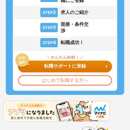
職にご登録
2
求人のご紹介
STEP
面接・条件交
3
STEP
渉
4
転職成功！
STEP
転職サポートに登録
はじめて転職する方へ