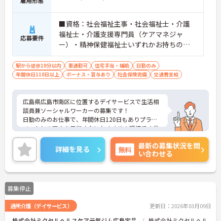
雇用形態
■資格：社会福祉主事・社会福祉士・介護
福祉士・介護支援専門員（ケアマネジャ
応募要件
ー）・精神保健福祉士いずれかお持ちの方
■普通自動車免許必須（AT限定可）
駅から徒歩10分以内
車通勤可
住宅手当・補助
日勤のみ
年間休日110日以上
ボーナス・賞与あり
社会保険完備
交通費支給
広島県広島市南区に位置するデイサービスで生活相
談員兼ソーシャルワーカーの募集です！
日勤のみのお仕事で、年間休日120日もありプライ
ベートとの両立を目指す方におすすめの環境です◎
最寄り駅から徒歩圏内のため通勤も楽々♪マイカー
最新の募集状況を問
での通勤もOK！賞与制度があり、頑張りが評価され
詳細を見る
無料
い合わせる
てしっかりと還元されます。さらに住宅手当などの
各種手当もあるのは嬉しいポイントです◎フォロー
体制もあり、経験に関わらず安心してスタートでき
ます。
募集停止
こちらの求人にご興味がございましたら面接のポイ
ントもお伝えしますので是非ご応募お待ちしており
通所介護（デイサービス）
更新日：2026年03月09日
ます。
株式会社ミクセルヘルスケア元氣ジム広島宇品
株式会社ミクセルヘル