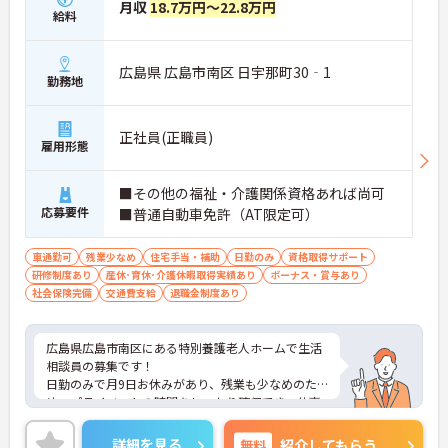
月収
18.7万円～22.8万円
給料
広島県 広島市南区 日宇那町30‐1
勤務地
正社員(正職員)
雇用形態
■その他の福祉・介護関係資格あれば尚可
応募要件
■普通自動車免許（AT限定可）
車通勤可
残業少なめ
住宅手当・補助
日勤のみ
資格取得サポート
研修制度あり
産休･育休･介護休暇取得実績あり
ボーナス・賞与あり
社会保険完備
交通費支給
退職金制度あり
広島県広島市南区にある特別養護老人ホームで生活
相談員の募集です！
日勤のみで月9日お休みがあり、残業も少なめのた
め、プライベートの時間をしっかり確保でき、仕事
との両立がしやすい職場です◎
昇給と計4.00ヵ月分の賞与実績があり、あなたの頑
詳細を見る
無料
紹介してもらう