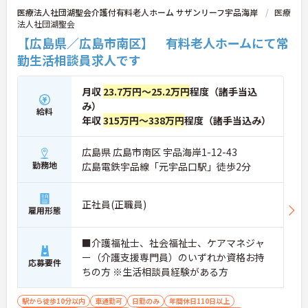
医療法人社団湖聖会介護付有料老人ホーム サザンリーフ宇品海岸
医療
法人社団湖聖会
【広島県／広島市南区】 有料老人ホームにて常
勤生活相談員求人です
月収
23.7万円～25.2万円
程度（諸手当込
み）
給料
年収
315万円～338万円
程度（諸手当込み）
広島県 広島市南区 宇品海岸1-12-43
勤務地
広島電鉄宇品線「元宇品口駅」徒歩2分
正社員(正職員)
雇用形態
■介護福祉士、社会福祉士、ケアマネジャ
ー（介護支援専門員）のいずれか資格お持
応募要件
ちの方 ※生活相談員経験がある方
駅から徒歩10分以内
車通勤可
日勤のみ
年間休日110日以上