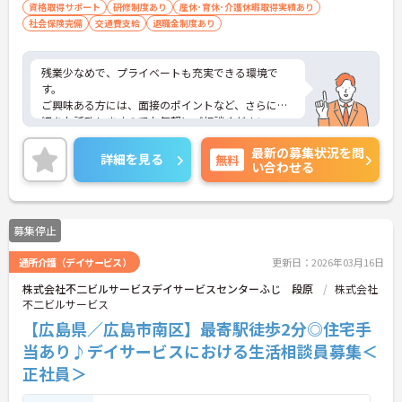
資格取得サポート
研修制度あり
産休･育休･介護休暇取得実績あり
社会保険完備
交通費支給
退職金制度あり
残業少なめで、プライベートも充実できる環境で
す。
ご興味ある方には、面接のポイントなど、さらに詳
細をお話致しますのでお気軽にご相談ください。
最新の募集状況を問
詳細を見る
無料
い合わせる
募集停止
通所介護（デイサービス）
更新日：2026年03月16日
株式会社不二ビルサービスデイサービスセンターふじ 段原
株式会社
不二ビルサービス
【広島県／広島市南区】最寄駅徒歩2分◎住宅手
当あり♪デイサービスにおける生活相談員募集＜
正社員＞