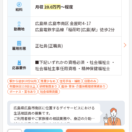
月収
20.0万円
～程度
給料
広島県 広島市南区 金屋町4-17
勤務地
広島電鉄宇品線「稲荷町(広島)駅」徒歩2分
正社員(正職員)
雇用形態
■下記いずれかの資格必須 ・社会福祉士 ・
応募要件
社会福祉主事任用資格 ・精神保健福祉士
駅から徒歩10分以内
残業少なめ
住宅手当・補助
日勤のみ
年間休日110日以上
研修制度あり
産休･育休･介護休暇取得実績あり
ボーナス・賞与あり
社会保険完備
広島県広島市南区に位置するデイサービスにおける
生活相談員の募集です。
ご利用者様やご家族様の相談業務や、身辺の介助な
どのお仕事を行っていただきます◎
賞与実績あり！あなたの頑張りが評価されやすいの