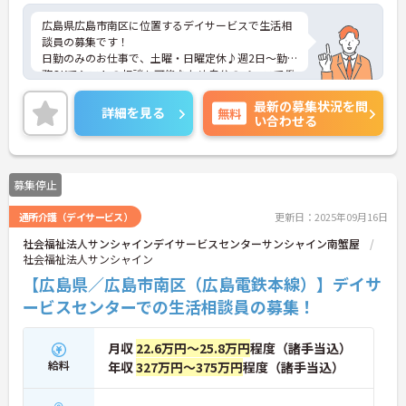
広島県広島市南区に位置するデイサービスで生活相
談員の募集です！
日勤のみのお仕事で、土曜・日曜定休♪週2日～勤
務OKでシフトの相談も可能なため自分のペースで働
くことができます◎最寄り駅から徒歩圏内のため通
最新の募集状況を問
勤も楽々♪さらに各種手当もあるのは嬉しいポイン
詳細を見る
無料
い合わせる
トです◎フォロー体制もあり、経験に関わらず安心
してスタートできます。
こちらの求人にご興味がございましたら面接のポイ
ントもお伝えしますので是非ご応募お待ちしており
募集停止
ます。
通所介護（デイサービス）
更新日：2025年09月16日
社会福祉法人サンシャインデイサービスセンターサンシャイン南蟹屋
社会福祉法人サンシャイン
【広島県／広島市南区（広島電鉄本線）】デイサ
ービスセンターでの生活相談員の募集！
月収
22.6万円～25.8万円
程度（諸手当込）
給料
年収
327万円～375万円
程度（諸手当込）