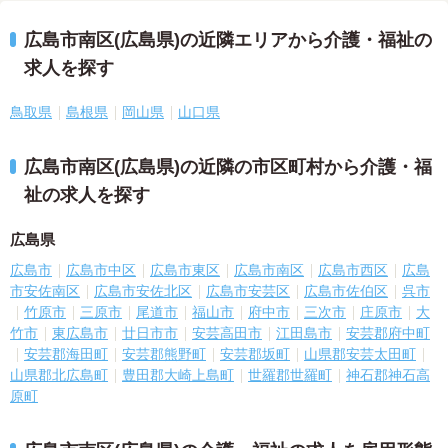
広島市南区(広島県)の近隣エリアから介護・福祉の
求人を探す
鳥取県
島根県
岡山県
山口県
広島市南区(広島県)の近隣の市区町村から介護・福
祉の求人を探す
広島県
広島市
広島市中区
広島市東区
広島市南区
広島市西区
広島
市安佐南区
広島市安佐北区
広島市安芸区
広島市佐伯区
呉市
竹原市
三原市
尾道市
福山市
府中市
三次市
庄原市
大
竹市
東広島市
廿日市市
安芸高田市
江田島市
安芸郡府中町
安芸郡海田町
安芸郡熊野町
安芸郡坂町
山県郡安芸太田町
山県郡北広島町
豊田郡大崎上島町
世羅郡世羅町
神石郡神石高
原町