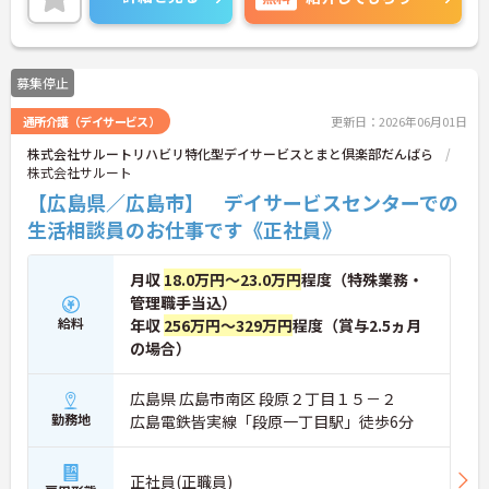
張りがしっかり評価され、やりがいを持ってお仕事
ができます！
ご興味ある方は面接ポイントをお伝えしますので、
お気軽にご連絡ください。
募集停止
通所介護（デイサービス）
更新日：2026年06月01日
株式会社サルートリハビリ特化型デイサービスとまと倶楽部だんばら
株式会社サルート
【広島県／広島市】 デイサービスセンターでの
生活相談員のお仕事です《正社員》
月収
18.0万円～23.0万円
程度（特殊業務・
管理職手当込）
給料
年収
256万円～329万円
程度（賞与2.5ヵ月
の場合）
広島県 広島市南区 段原２丁目１５－２
勤務地
広島電鉄皆実線「段原一丁目駅」徒歩6分
正社員(正職員)