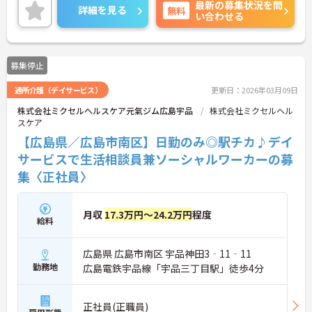
最新の募集状況を問
で、お仕事のモチベーションアップにもつながりま
詳細を見る
無料
い合わせる
す♪
ご興味のある方には面接ポイントをお伝えしますの
で、お気軽にお問い合わせください！
募集停止
通所介護（デイサービス）
更新日：2026年03月09日
株式会社ミクセルヘルスケア元氣ジム広島宇品
株式会社ミクセルヘル
スケア
【広島県／広島市南区】日勤のみ◎駅チカ♪デイ
サービスで生活相談員兼ソーシャルワーカーの募
集〈正社員〉
月収
17.3万円～24.2万円
程度
給料
広島県 広島市南区 宇品神田3‐11‐11
勤務地
広島電鉄宇品線「宇品三丁目駅」徒歩4分
正社員(正職員)