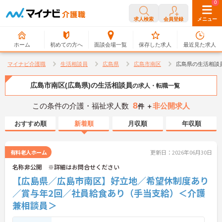
0
0
求人検索
会員登録
メニュー
ホーム
初めての方へ
面談会場一覧
保存した求人
最近見た求人
マイナビ介護職
生活相談員
広島県
広島市南区
広島県の生活相談
広島市南区(広島県)の生活相談員
の求人・転職一覧
8
この条件の介護・福祉求人数
非公開求人
件 ＋
おすすめ順
新着順
月収順
年収順
有料老人ホーム
更新日：2026年06月30日
名称非公開 ※詳細はお問合せください
【広島県／広島市南区】好立地／希望休制度あり
／賞与年2回／社員給食あり（手当支給）＜介護
兼相談員＞