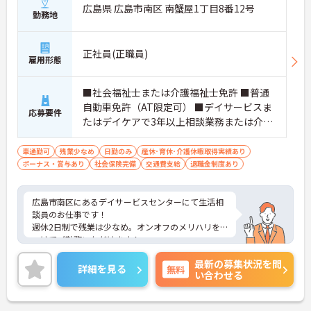
広島県 広島市南区 南蟹屋1丁目8番12号
勤務地
正社員(正職員)
雇用形態
■社会福祉士または介護福祉士免許 ■普通
自動車免許（AT限定可） ■デイサービスま
応募要件
たはデイケアで3年以上相談業務または介護
業務の経験者
車通勤可
残業少なめ
日勤のみ
産休･育休･介護休暇取得実績あり
ボーナス・賞与あり
社会保険完備
交通費支給
退職金制度あり
広島市南区にあるデイサービスセンターにて生活相
談員のお仕事です！
週休2日制で残業は少なめ。オンオフのメリハリを
つけてご勤務いただけます！
また、賞与3.0ヶ月分支給実績があり、頑張りがしっ
最新の募集状況を問
かりと反映されるのもおすすめしたいポイントのひ
詳細を見る
無料
い合わせる
とつ☆
ご興味のある方はお気軽にお問い合わせ下さい。さ
らに詳細などお伝え致します！