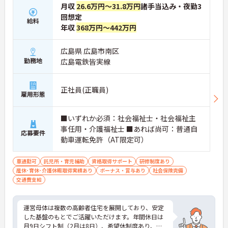
月収
26.6万円～31.8万円
諸手当込み・夜勤3
回想定
給料
年収
368万円～442万円
広島県 広島市南区
勤務地
広島電鉄皆実線
正社員(正職員)
雇用形態
■いずれか必須：社会福祉士・社会福祉主
事任用・介護福祉士 ■あれば尚可：普通自
応募要件
動車運転免許（AT限定可）
車通勤可
託児所・育児補助
資格取得サポート
研修制度あり
産休･育休･介護休暇取得実績あり
ボーナス・賞与あり
社会保険完備
交通費支給
運営母体は複数の高齢者住宅を展開しており、安定
した基盤のもとでご活躍いただけます。年間休日は
月9日シフト制（2月は8日）、希望休制度あり、プ