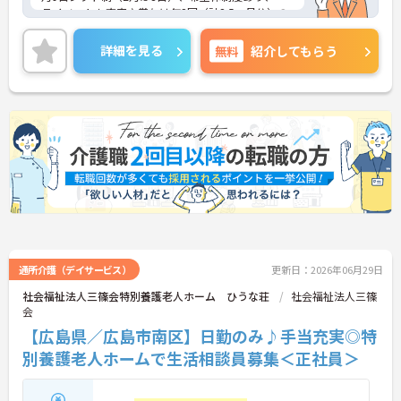
ライベートも充実♪賞与は年2回（計2.5ヶ月分）の
実績があり、頑張りが評価される環境です。社員給
食（食事補助手当5,600円支給）や育児給付金制度
詳細を見る
無料
紹介してもらう
（最大10万円支給）など、福利厚生も魅力。社内研
修や資格取得支援制度（対象資格の取得費用を最大
10万円まで補助）も整っており、スキルアップを目
指せます。ご興味のある方には、面接対策ポイント
など、さらに詳細をお話ししますのでお気軽にご相
談ください！
通所介護（デイサービス）
更新日：2026年06月29日
社会福祉法人三篠会特別養護老人ホーム ひうな荘
社会福祉法人三篠
会
【広島県／広島市南区】日勤のみ♪手当充実◎特
別養護老人ホームで生活相談員募集＜正社員＞