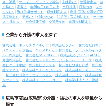
当・補助
オープニングスタッフ募集
未経験OK
管理職求人
無
資格OK
高収入
年間休日110日以上
土日祝休
日勤のみ
ブラ
ンクOK
資格取得サポート
研修制度あり
産休･育休･介護休暇取
得実績あり
新卒OK
残業少なめ
託児所・育児補助あり
ボーナ
ス・賞与あり
社会保険完備
交通費支給
退職金制度あり
企業から介護の求人を探す
株式会社ベネッセスタイルケア
株式会社ツクイ
株式会社日本ア
メニティライフ協会
ＳＯＭＰＯケア株式会社
ソーシャルインク
ルー株式会社
株式会社SOYOKAZE
株式会社ケア２１
ALSOK
介護株式会社
株式会社ケアリッツ・アンド・パートナーズ
株式
会社ニチイ学館
株式会社ソラスト
株式会社やさしい手
株式会
社ケア２１
株式会社ニチイケアパレス
株式会社サンガジャパン
株式会社川島コーポレーション
株式会社アンビス
株式会社サ
ンウェルズ
株式会社スーパー・コート
社会福祉法人ノテ福祉
会
広島市南区(広島県)の介護・福祉の求人を職種から
探す