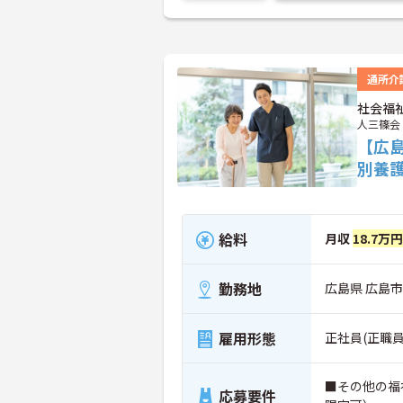
通所介
社会福
人三篠会
【広
別養
給料
月収
18.7万
勤務地
広島県 広島市
雇用形態
正社員(正職員
■その他の福
応募要件