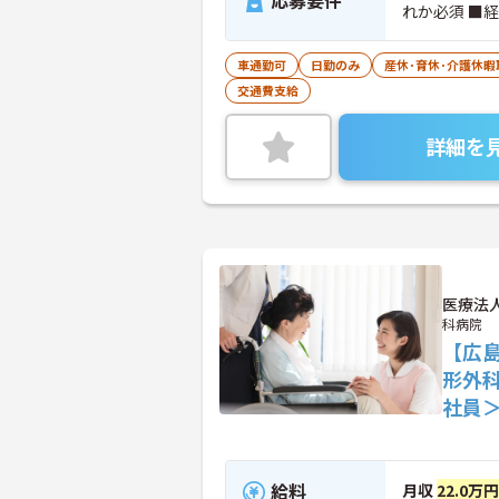
応募要件
れか必須 ■
車通勤可
日勤のみ
産休･育休･介護休
交通費支給
詳細を
医療法
科病院
【広島
形外
社員
給料
月収
22.0万