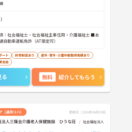
線
)
須：社会福祉士・社会福祉主事任用・介護福祉士 ■あ
通自動車運転免許（AT限定可）
ポート
研修制度あり
産休･育休･介護休暇取得実績あり
費支給
見る
無料
紹介してもらう
ア（通所リハ）
更新日：2026年06月29日
祉法人三篠会介護老人保健施設 ひうな荘
社会福祉法人