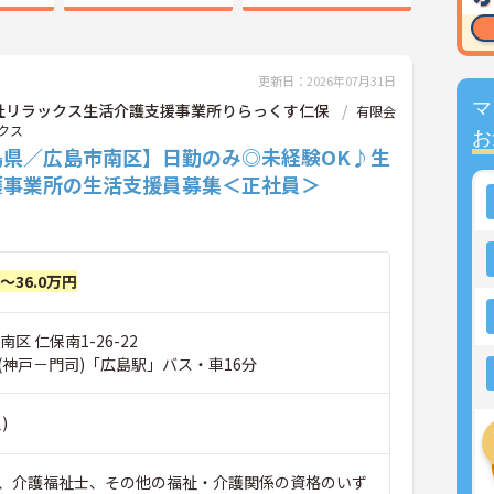
更新日：2026年07月31日
マ
社リラックス生活介護支援事業所りらっくす仁保
有限会
クス
お
島県／広島市南区】日勤のみ◎未経験OK♪生
護事業所の生活支援員募集＜正社員＞
円～36.0万円
区 仁保南1-26-22
(神戸－門司)「広島駅」バス・車16分
)
、介護福祉士、その他の福祉・介護関係の資格のいず