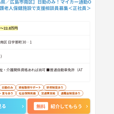
島県／広島市南区】日勤のみ！マイカー通勤O
介護老人保健施設で支援相談員募集＜正社員＞
円～22.8万円
南区 日宇那町30‐1
)
祉・介護関係資格あれば尚可 ■普通自動車免許（AT
日勤のみ
資格取得サポート
研修制度あり
・賞与あり
社会保険完備
交通費支給
退職金制度あり
見る
無料
紹介してもらう