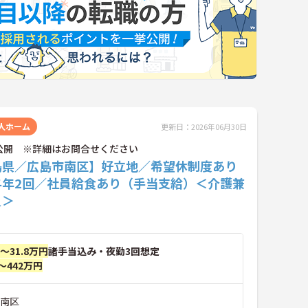
人ホーム
更新日：2026年06月30日
公開 ※詳細はお問合せください
島県／広島市南区】好立地／希望休制度あり
与年2回／社員給食あり（手当支給）＜介護兼
員＞
円～31.8万円
諸手当込み・夜勤3回想定
～442万円
市南区