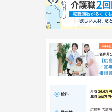
有料老
名称非
【広
／賞
相談
月収
26.6万
給料
年収
368万円
広島県 広島