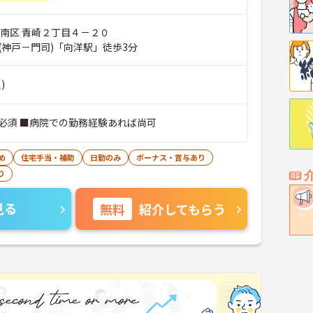
市南区 青崎２丁目４－２０
(神戸－門司)「向洋駅」徒歩3分
)
必須 ■病院での勤務経験あれば尚可
め
住宅手当・補助
日勤のみ
ボーナス・賞与あり
り
見る
無料
紹介してもらう