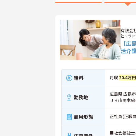
有限会
社リラッ
【広
活介
給料
月収
20.4万
広島県 広島市南
勤務地
ＪＲ山陽本線
雇用形態
正社員(正職員
■社会福祉士