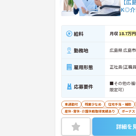
【広
K◎
給料
月収
18.7万
勤務地
広島県 広島市
雇用形態
正社員(正職員
■その他の福
応募要件
限定可）
車通勤可
残業少なめ
住宅手当・補助
産休･育休･介護休暇取得実績あり
ボーナス
詳細を