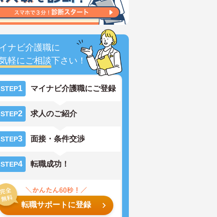
イナビ介護職に
気軽にご相談
下さい！
1
マイナビ介護職にご登録
STEP
2
求人のご紹介
STEP
3
面接・条件交渉
STEP
4
転職成功！
STEP
転職サポートに登録