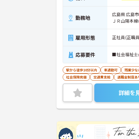
広島県 広島
勤務地
ＪＲ山陽本線
雇用形態
正社員(正職員
応募要件
■社会福祉士
駅から徒歩10分以内
車通勤可
残業少な
社会保険完備
交通費支給
退職金制度あ
詳細を