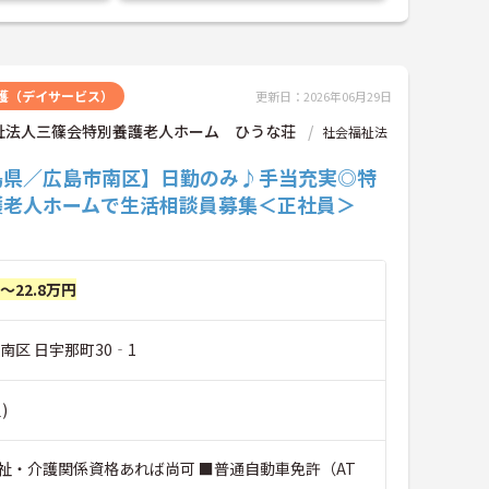
護（デイサービス）
更新日：2026年06月29日
祉法人三篠会特別養護老人ホーム ひうな荘
社会福祉法
島県／広島市南区】日勤のみ♪手当充実◎特
護老人ホームで生活相談員募集＜正社員＞
円～22.8万円
南区 日宇那町30‐1
)
祉・介護関係資格あれば尚可 ■普通自動車免許（AT