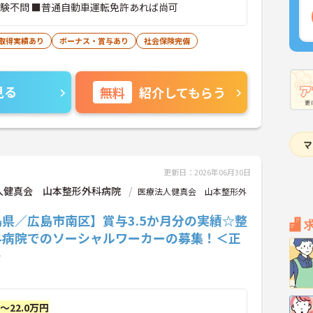
経験不問 ■普通自動車運転免許あれば尚可
暇取得実績あり
ボーナス・賞与あり
社会保険完備
見る
無料
紹介してもらう
更新日：2026年06月30日
人健真会 山本整形外科病院
医療法人健真会 山本整形外
県／広島市南区】賞与3.5か月分の実績☆整
科病院でのソーシャルワーカーの募集！＜正
＞
円～22.0万円