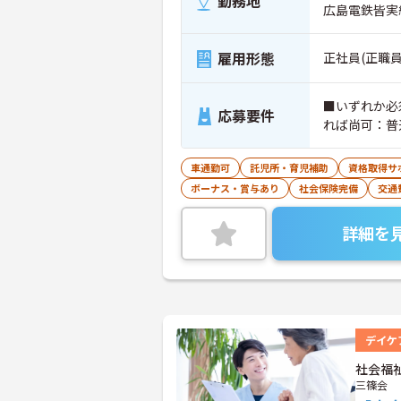
勤務地
広島電鉄皆実
雇用形態
正社員(正職員
■いずれか必
応募要件
れば尚可：普
車通勤可
託児所・育児補助
資格取得サ
ボーナス・賞与あり
社会保険完備
交通
詳細を
デイケ
社会福
三篠会