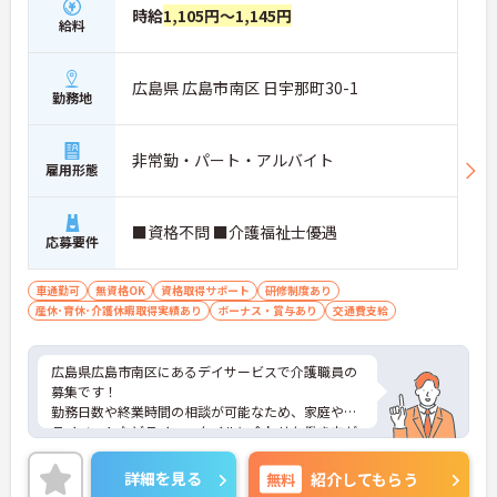
時給
1,105円～1,145円
給料
広島県 広島市南区 日宇那町30-1
勤務地
非常勤・パート・アルバイト
雇用形態
■資格不問 ■介護福祉士優遇
応募要件
車通勤可
無資格OK
資格取得サポート
研修制度あり
産休･育休･介護休暇取得実績あり
ボーナス・賞与あり
交通費支給
広島県広島市南区にあるデイサービスで介護職員の
募集です！
勤務日数や終業時間の相談が可能なため、家庭やプ
ライベートなどライフスタイルに合わせた働き方が
可能です◎
また、無料駐車場完備でマイカー通勤OKなので、雨
詳細を見る
無料
紹介してもらう
の日でも快適に通勤が可能です♪