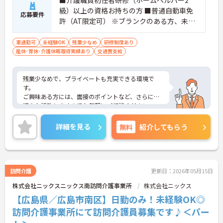
■介護職員初任者研修（ホームヘルパー2
級）以上の資格お持ちの方 ■普通自動車免
応募要件
許（AT限定可） ※ブランクのある方、未経
験者応相談
車通勤可
未経験OK
残業少なめ
研修制度あり
産休･育休･介護休暇取得実績あり
交通費支給
残業少なめで、プライベートも充実できる環境で
す。
ご興味ある方には、面接のポイントなど、さらに詳
細をお話致しますのでお気軽にご相談ください。
詳細を見る
無料
紹介してもらう
訪問介護
更新日：2026年05月15日
株式会社ニックスニックス南訪問介護事業所
株式会社ニックス
【広島県／広島市南区】日勤のみ！未経験OK◎
訪問介護事業所にて訪問介護員募集です♪＜パー