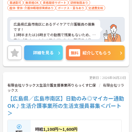
車通勤可
無資格OK
資格取得サポート
研修制度あり
産休･育休･介護休暇取得実績あり
ボーナス・賞与あり
交通費支給
広島県広島市南区にあるデイケアで介護職員の募集
です！
13時半または16時までの勤務で残業もないため、家
庭やプライベートとの両立がしやすい職場です◎
また、昇給や賞与などもあり、頑張りはしっかり評
価され還元されます！
詳細を見る
無料
紹介してもらう
ご興味ある方は面接ポイントをお伝えしますので、
お気軽にご連絡ください。
更新日：2026年06月23日
有限会社リラックス生活介護支援事業所りらっくす仁保
有限会社リラ
ックス
【広島県／広島市南区】日勤のみ◎マイカー通勤
OK♪生活介護事業所の生活支援員募集＜パート
＞
時給
1,100円～1,600円
給料