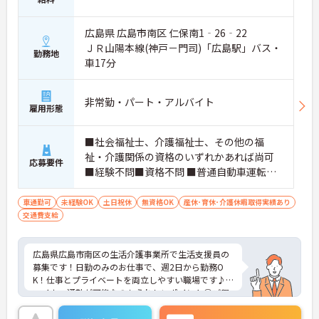
広島県 広島市南区 仁保南1‐26‐22
ＪＲ山陽本線(神戸－門司)「広島駅」バス・
勤務地
車17分
非常勤・パート・アルバイト
雇用形態
■社会福祉士、介護福祉士、その他の福
祉・介護関係の資格のいずれかあれば尚可
応募要件
■経験不問■資格不問 ■普通自動車運転免
許あれば尚可
車通勤可
未経験OK
土日祝休
無資格OK
産休･育休･介護休暇取得実績あり
交通費支給
広島県広島市南区の生活介護事業所で生活支援員の
募集です！日勤のみのお仕事で、週2日から勤務O
K！仕事とプライベートを両立しやすい職場です♪
マイカー通勤が可能なのもうれしいポイント◎ご興
味のある方は、面接ポイントをお伝えしますので、
お気軽にご連絡ください。