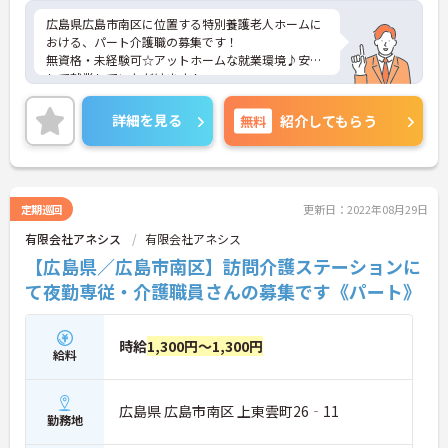
広島県広島市南区に位置する特別養護老人ホームに
おける、パート介護職の募集です！
無資格・未経験可☆アットホームな就業環境♪安心
して就業していただけます！
ご興味ある方には、面接対策ポイントなど、さらに
詳細をお話しいたしますのでお気軽にご相談くださ
詳細を見る
無料
紹介してもらう
い。
定期巡回
更新日：2022年08月29日
有限会社アネシス
有限会社アネシス
【広島県／広島市南区】訪問介護ステーションに
て夜勤専従・介護職員さんの募集です《パート》
時給
1,300円～1,300円
給料
広島県 広島市南区 上東雲町26‐11
勤務地