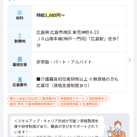
時給
1,085円
～
給料
広島県 広島市南区 東荒神町4-23
ＪＲ山陽本線(神戸－門司)「広島駅」徒歩7
勤務地
分
非常勤・パート・アルバイト
雇用形態
■介護職員初任者研修以上 ※無資格の方も
応募要件
応募可（資格支援制度あり）
駅から徒歩10分以内
無資格OK
資格取得サポート
研修制度あり
産休･育休･介護休暇取得実績あり
社会保険完備
交通費支給
＜スキルアップ・キャリア形成が可能＞資格取得支
援や研修制度があり、職員の学びをサポートされて
います！