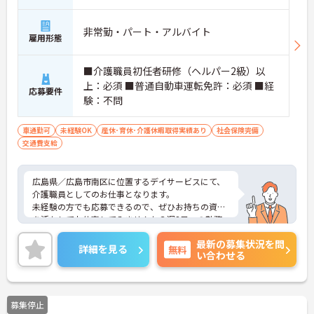
非常勤・パート・アルバイト
雇用形態
■介護職員初任者研修（ヘルパー2級）以
上：必須 ■普通自動車運転免許：必須 ■経
応募要件
験：不問
車通勤可
未経験OK
産休･育休･介護休暇取得実績あり
社会保険完備
交通費支給
広島県／広島市南区に位置するデイサービスにて、
介護職員としてのお仕事となります。
未経験の方でも応募できるので、ぜひお持ちの資格
を活かしてお仕事してみませんか？週3日～の勤務
が可能なので、ご自身のご都合に合わせて働くこと
最新の募集状況を問
が可能です◎
詳細を見る
無料
い合わせる
ご興味ある方は面接ポイントをお伝えしますので、
お気軽にお問い合わせください♪
募集停止