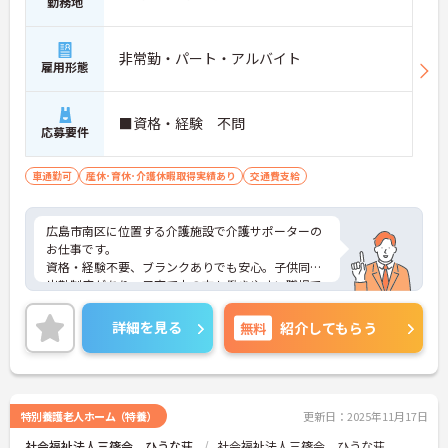
勤務地
非常勤・パート・アルバイト
雇用形態
■資格・経験 不問
応募要件
車通勤可
産休･育休･介護休暇取得実績あり
交通費支給
広島市南区に位置する介護施設で介護サポーターの
お仕事です。
資格・経験不要、ブランクありでも安心。子供同伴
出勤制度があり、子育て中の方も働きやすい職場で
す。
ご興味ある方には、面接のポイントなど、さらに詳
詳細を見る
無料
紹介してもらう
細をお話致しますのでお気軽にご相談ください。
特別養護老人ホーム（特養）
更新日：2025年11月17日
社会福祉法人三篠会 ひうな荘
社会福祉法人三篠会 ひうな荘