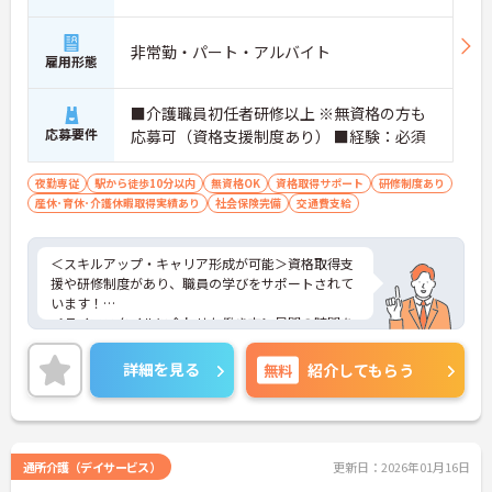
非常勤・パート・アルバイト
雇用形態
■介護職員初任者研修以上 ※無資格の方も
応募要件
応募可（資格支援制度あり） ■経験：必須
夜勤専従
駅から徒歩10分以内
無資格OK
資格取得サポート
研修制度あり
産休･育休･介護休暇取得実績あり
社会保険完備
交通費支給
＜スキルアップ・キャリア形成が可能＞資格取得支
援や研修制度があり、職員の学びをサポートされて
います！
＜ライフスタイルに合わせた働き方＞昼間の時間を
趣味や家庭の時間に充てたい方にもおすすめです。
＜寄り添ったケアの実施＞利用者さまに深く寄り添
詳細を見る
無料
紹介してもらう
ったサービスの提供を目指し、職員の専門性を高め
るような人材育成にも注力されています。
ご興味のある方には、面接対策ポイント等、さらに
詳細をお話ししますのでお気軽にご相談ください！
通所介護（デイサービス）
更新日：2026年01月16日