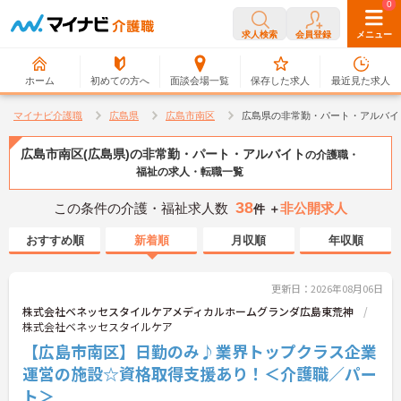
0
0
求人検索
会員登録
メニュー
ホーム
初めての方へ
面談会場一覧
保存した求人
最近見た求人
マイナビ介護職
広島県
広島市南区
広島県の非常勤・パート・アルバイ
広島市南区(広島県)の非常勤・パート・アルバイト
の介護職・
福祉の求人・転職一覧
38
この条件の介護・福祉求人数
非公開求人
件 ＋
おすすめ順
新着順
月収順
年収順
更新日：2026年08月06日
株式会社ベネッセスタイルケアメディカルホームグランダ広島東荒神
株式会社ベネッセスタイルケア
【広島市南区】日勤のみ♪業界トップクラス企業
運営の施設☆資格取得支援あり！＜介護職／パー
ト＞