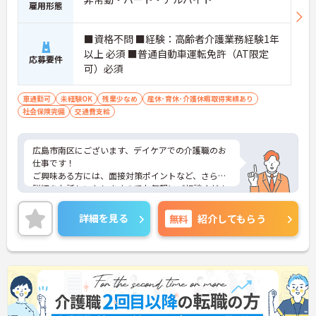
雇用形態
■資格不問 ■経験：高齢者介護業務経験1年
以上 必須 ■普通自動車運転免許（AT限定
応募要件
可）必須
車通勤可
未経験OK
残業少なめ
産休･育休･介護休暇取得実績あり
社会保険完備
交通費支給
広島市南区にございます、デイケアでの介護職のお
仕事です！
ご興味ある方には、面接対策ポイントなど、さらに
詳細をお話しいたしますのでお気軽にご相談くださ
い！
詳細を見る
無料
紹介してもらう