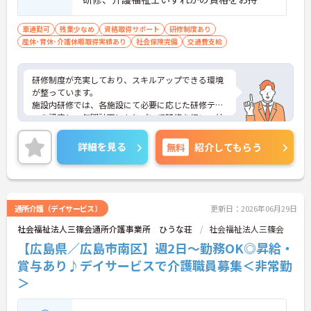
の方
車通勤可
残業少なめ
資格取得サポート
研修制度あり
産休･育休･介護休暇取得実績あり
社会保険完備
交通費支給
研修制度が充実しており、スキルアップできる環境
が整っています。
施設内研修では、各施設にて必要に応じた研修テー
マを設定し、年間計画にもとづいて研修を行い、外
部研修では、外部団体が主催する様々な研修会に参
加しています。また、法人内合同研修では、年次研
詳細を見る
無料
紹介してもらう
修（新任職員研修，新任直接処遇職員研修，2年目
職員研修，中堅職員研修）や、職種別研修を他施設
と合同で行っています。
ご興味のある方はぜひお気軽にお問い合わせくださ
い
通所介護（デイサービス）
更新日：2026年06月29日
社会福祉法人三篠会通所介護事業所 ひうな荘
社会福祉法人三篠会
【広島県／広島市南区】週2日～勤務OK◎昇給・
賞与あり♪デイサービスで介護職員募集＜非常勤
＞