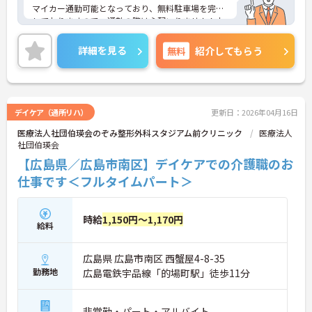
マイカー通勤可能となっており、無料駐車場を完備
しておりますので、通勤の際は心配いりません！未
経験の方も応募できるので、是非お持ちの資格を活
かしてお仕事してみませんか？
詳細を見る
無料
紹介してもらう
少しでも興味をお持ちであれば詳細なお話を致しま
すので気軽にご連絡ください。
デイケア（通所リハ）
更新日：2026年04月16日
医療法人社団伯瑛会のぞみ整形外科スタジアム前クリニック
医療法人
社団伯瑛会
【広島県／広島市南区】デイケアでの介護職のお
仕事です＜フルタイムパート＞
時給
1,150円～1,170円
給料
広島県 広島市南区 西蟹屋4-8-35
勤務地
広島電鉄宇品線「的場町駅」徒歩11分
非常勤・パート・アルバイト