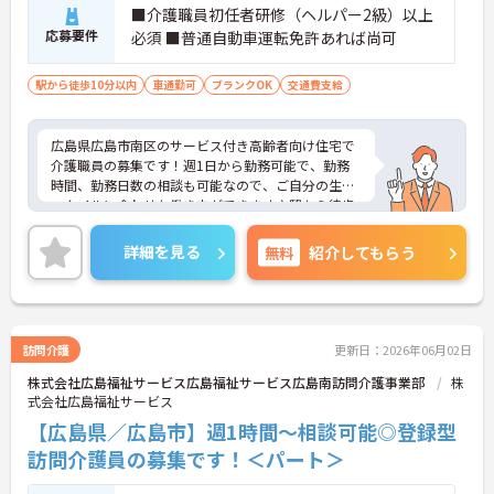
■介護職員初任者研修（ヘルパー2級）以上
応募要件
必須 ■普通自動車運転免許あれば尚可
駅から徒歩10分以内
車通勤可
ブランクOK
交通費支給
広島県広島市南区のサービス付き高齢者向け住宅で
介護職員の募集です！週1日から勤務可能で、勤務
時間、勤務日数の相談も可能なので、ご自分の生活
スタイルに合わせた働き方ができます♪駅から徒歩
9分と、通勤しやすい環境なのもうれしいポイント
◎ご興味のある方は、面接ポイントをお伝えします
詳細を見る
無料
紹介してもらう
ので、お気軽にご連絡ください。
訪問介護
更新日：2026年06月02日
株式会社広島福祉サービス広島福祉サービス広島南訪問介護事業部
株
式会社広島福祉サービス
【広島県／広島市】週1時間～相談可能◎登録型
訪問介護員の募集です！＜パート＞