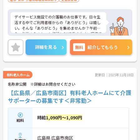
デイサービス施設での介護職のお仕事です。日々生
活する中でご利用者様からの「ありがとう」は嬉し
い。そんな「ありがとう」を集めませんか？午前の
み・午後のみのシフト相談もOKで働きやすい環境で
す♪ご興味のある方には、面接対策ポイントなどさ
らに詳細をお話いたしますので、お気軽にご相談く
詳細を見る
無料
紹介してもらう
ださい。
有料老人ホーム
更新日：2025年11月18日
名称非公開 ※詳細はお問合せください
【広島県／広島市南区】有料老人ホームにて介護
サポーターの募集です＜非常勤＞
時給
1,090円～1,090円
給料
広島県 広島市南区