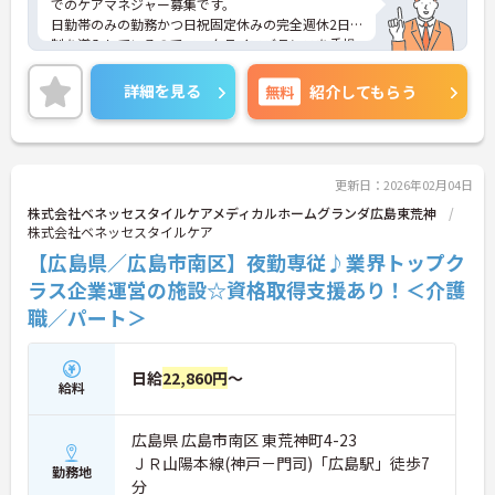
でのケアマネジャー募集です。
日勤帯のみの勤務かつ日祝固定休みの完全週休2日
制を導入しているのでワークライフバランスを重視
している方におすすめの求人です♪
ご興味のある方はご面接のポイントお伝えしますの
詳細を見る
無料
紹介してもらう
でご気軽にお問合せください。
更新日：2026年02月04日
株式会社ベネッセスタイルケアメディカルホームグランダ広島東荒神
株式会社ベネッセスタイルケア
【広島県／広島市南区】夜勤専従♪業界トップク
ラス企業運営の施設☆資格取得支援あり！＜介護
職／パート＞
日給
22,860円
～
給料
広島県 広島市南区 東荒神町4-23
ＪＲ山陽本線(神戸－門司)「広島駅」徒歩7
勤務地
分