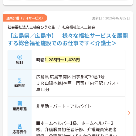
通所介護（デイサービス）
更新日：2026年07月27日
社会福祉法人三篠会ひうな荘
社会福祉法人三篠会
【広島県／広島市】 様々な福祉サービスを展開
する総合福祉施設でのお仕事です＜介護士＞
時給
1,285円～1,428円
給料
広島県 広島市南区 日宇那町30番1号
ＪＲ山陽本線(神戸－門司)「向洋駅」バス・
勤務地
車11分
非常勤・パート・アルバイト
雇用形態
■ホームヘルパー1級、ホームヘルパー2
級、介護職員初任者研修、介護職員実務者
応募要件
研修、介護福祉士いずれかの資格をお持ち