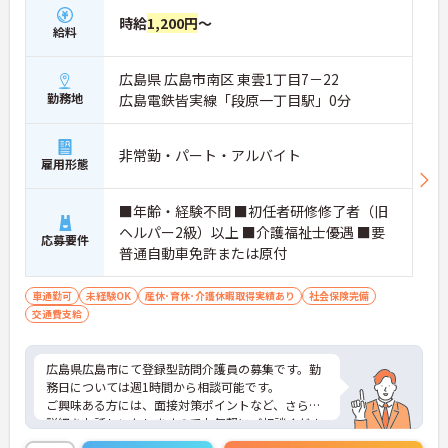
時給
1,200円
～
給料
広島県 広島市南区 東雲1丁目7－22
勤務地
広島電鉄皆実線「段原一丁目駅」0分
非常勤・パート・アルバイト
雇用形態
■年齢・経験不問 ■初任者研修修了者（旧
ヘルパー2級）以上 ■介護福祉士優遇 ■要
応募要件
普通自動車免許または原付
車通勤可
未経験OK
産休･育休･介護休暇取得実績あり
社会保険完備
交通費支給
広島県広島市にて登録型訪問介護員の募集です。勤
務日については週1時間から相談可能です。
ご興味ある方には、面接対策ポイントなど、さらに
詳細をお話しいたしますのでお気軽にご相談くださ
い。