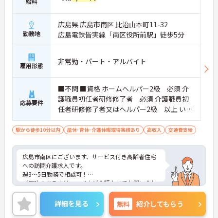
給料
広島県 広島市南区 比治山本町11-32
勤務地
広島電鉄皆実線「南区役所前駅」徒歩5分
非常勤・パート・アルバイト
雇用形態
■不問 ■資格 ホームヘルパー2級 必須 介
護職員初任者研修修了者 必須 介護職員初
応募要件
任者研修修了者又はヘルパー2級 以上 いず
れかの資格を所持で可
駅から徒歩10分以内
産休･育休･介護休暇取得実績あり
高収入
交通費支給
広島市南区にございます、サービス付き高齢者住宅
への訪問介護求人です。
週3～5日勤務で相談可！
ご興味のある方は、マイナビ介護士までお問い合わ
せください。
詳細を見る
無料
紹介してもらう