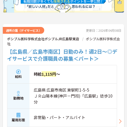
通所介護（デイサービス）
更新日：2026年04月08日
ポシブル医科学株式会社ポシブルJR広島駅東店
ポシブル医科学株式会
社
【広島県／広島市南区】日勤のみ！週2日～◎デ
イサービスで介護職員の募集＜パート＞
時給
1,115円
～
給料
広島県 広島市南区 東駅町1-5-5
ＪＲ山陽本線(神戸－門司)「広島駅」徒歩10
勤務地
分
非常勤・パート・アルバイト
雇用形態