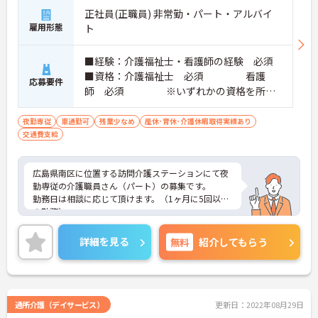
正社員(正職員) 非常勤・パート・アルバイ
雇用形態
ト
■経験：介護福祉士・看護師の経験 必須
■資格：介護福祉士 必須 看護
応募要件
師 必須 ※いずれかの資格を所持
で可 普通自動車運転免許（AT限定
可） 必須
夜勤専従
車通勤可
残業少なめ
産休･育休･介護休暇取得実績あり
交通費支給
広島県南区に位置する訪問介護ステーションにて夜
勤専従の介護職員さん（パート）の募集です。
勤務日は相談に応じて頂けます。（1ヶ月に5回以上
の勤務）
ご興味のある方には、面接対策ポイントなど、さら
に詳細をお話しいたしますので、お気軽にご相談く
詳細を見る
無料
紹介してもらう
ださい。
通所介護（デイサービス）
更新日：2022年08月29日