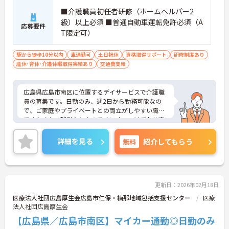
■介護職員初任者研修（ホームヘルパー2
級）以上必須 ■普通自動車運転免許必須（A
応募要件
T限定可）
駅から徒歩10分以内
車通勤可
土日祝休
資格取得サポート
研修制度あり
産休･育休･介護休暇取得実績あり
交通費支給
広島県広島市南区に位置するデイサービスで介護職
員の募集です。日勤のみ、週2日から勤務可能なの
で、ご家庭やプライベートとの両立がしやすい職場
です！また、残業なしなのでオンオフつけてお仕事
いただけます！ご興味のある方はご面接のポイント
お伝えしますのでご気軽にお問い合わせください。
詳細を見る
無料
紹介してもらう
更新日：2026年02月18日
医療法人社団広島厚生会広島市仁保・楠那地域包括支援センター
医療
法人社団広島厚生会
【広島県／広島市南区】マイカー通勤◎日勤のみ