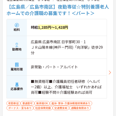
【広島県／広島市南区】夜勤専従☆特別養護老人
ホームでの介護職の募集です！＜パート＞
時給
1,285円～1,428円
給料
広島県 広島市南区 日宇那町30‐1
ＪＲ山陽本線(神戸－門司)「向洋駅」徒歩29
勤務地
分
非常勤・パート・アルバイト
雇用形態
■無資格可■介護職員初任者研修（ヘルパ
ー2級）以上、介護福祉士 いずれかあれば
応募要件
尚可■経験不問※介護経験あれば尚可
夜勤専従
車通勤可
無資格OK
産休･育休･介護休暇取得実績あり
ボーナス・賞与あり
社会保険完備
交通費支給
退職金制度あり