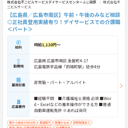
株式会社不二ビルサービスデイサービスセンターふじ段原
株式会社不
二ビルサービス
【広島県／広島市南区】午前・午後のみなど相談
◎正社員登用実績有り！デイサービスでの介護職
＜パート＞
時給
1,120円
～
給料
広島県 広島市南区 金屋町4-17
勤務地
広島電鉄宇品線「的場町駅」徒歩4分
非常勤・パート・アルバイト
雇用形態
■経験不問 ■介護福祉士資格 必須 ■Wor
d・Excelなどの基本操作ができる方 ■普通
応募要件
自動車運転免許 ※あれば尚可
駅から徒歩10分以内
車通勤可
残業少なめ
研修制度あり
産休･育休･介護休暇取得実績あり
交通費支給