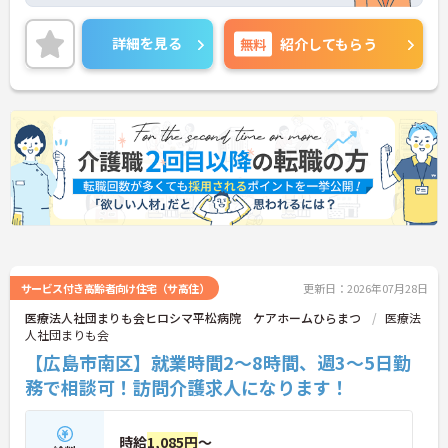
＜夜勤なしの日勤勤務＞生活リズムを整えながら無
理なく働けます。
＜寄り添ったケアの実施＞利用者さまに深く寄り添
詳細を見る
無料
紹介してもらう
ったサービスの提供を目指し、職員の専門性を高め
るような人材育成にも注力されています。
ご興味のある方には、面接対策ポイント等、さらに
詳細をお話ししますのでお気軽にご相談ください！
サービス付き高齢者向け住宅（サ高住）
更新日：2026年07月28日
医療法人社団まりも会ヒロシマ平松病院 ケアホームひらまつ
医療法
人社団まりも会
【広島市南区】就業時間2～8時間、週3～5日勤
務で相談可！訪問介護求人になります！
時給
1,085円
～