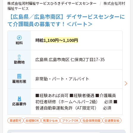
株式会社河村福祉サービスひろきデイサービスセンター
株式会社河村
福祉サービス
【広島県／広島市南区】デイサービスセンターに
て介護職員の募集です！＜パート＞
時給
1,100円～1,100円
給料
広島県 広島市南区 仁保南2丁目17-35
勤務地
非常勤・パート・アルバイト
雇用形態
■経験あれば尚可 ■経験者優遇 ■介護職員
初任者研修（ホームヘルパー2級） 必須 ■
応募要件
普通自動車運転免許（AT限定可） 必須
車通勤可
未経験OK
残業少なめ
ブランクOK
社会保険完備
交通費支給