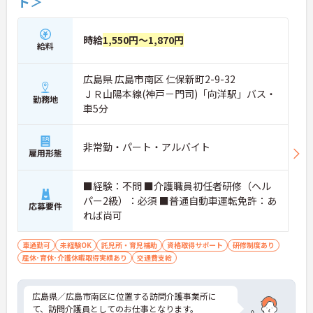
ト＞
時給
1,550円～1,870円
給料
広島県 広島市南区 仁保新町2-9-32
ＪＲ山陽本線(神戸－門司)「向洋駅」バス・
勤務地
車5分
非常勤・パート・アルバイト
雇用形態
■経験：不問 ■介護職員初任者研修（ヘル
パー2級）：必須 ■普通自動車運転免許：あ
応募要件
れば尚可
車通勤可
未経験OK
託児所・育児補助
資格取得サポート
研修制度あり
産休･育休･介護休暇取得実績あり
交通費支給
広島県／広島市南区に位置する訪問介護事業所に
て、訪問介護員としてのお仕事となります。