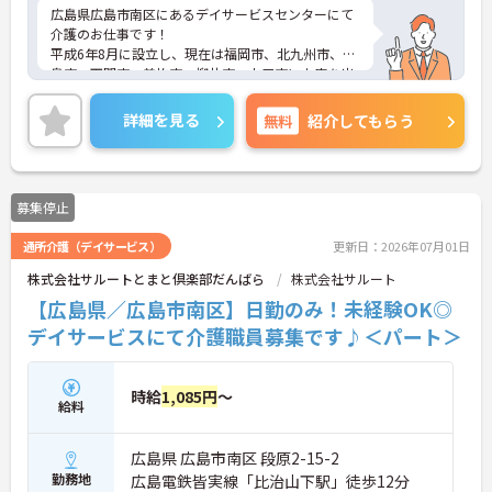
広島県広島市南区にあるデイサービスセンターにて
介護のお仕事です！
平成6年8月に設立し、現在は福岡市、北九州市、広
島市、下関市、美祢市、柳井市、山口市に支店を出
していて、様々なサービスを提供されている法人様
です★
詳細を見る
無料
紹介してもらう
日勤のみ、残業なしとプライベートも大切に出来ま
す★
ご興味ある方には、面接対策ポイントなど、さらに
詳細をお話しいたしますのでお気軽にご相談くださ
募集停止
い。
通所介護（デイサービス）
更新日：2026年07月01日
株式会社サルートとまと倶楽部だんばら
株式会社サルート
【広島県／広島市南区】日勤のみ！未経験OK◎
デイサービスにて介護職員募集です♪＜パート＞
時給
1,085円
～
給料
広島県 広島市南区 段原2-15-2
勤務地
広島電鉄皆実線「比治山下駅」徒歩12分