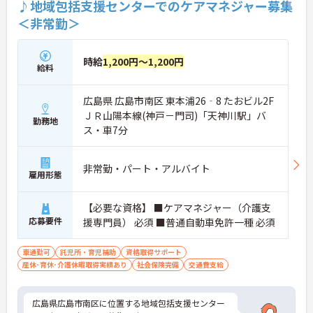
♪地域包括支援センターでのケアマネジャー募集
＜非常勤＞
時給
1,200円～1,200円
給料
広島県 広島市南区 東本浦26‐8 たおビル2F
ＪＲ山陽本線(神戸－門司)「天神川駅」バ
勤務地
ス・車7分
非常勤・パート・アルバイト
雇用形態
【必要な資格】 ■ケアマネジャー（介護支
応募要件
援専門員） 必須 ■普通自動車免許一種 必須
車通勤可
託児所・育児補助
資格取得サポート
産休･育休･介護休暇取得実績あり
社会保険完備
交通費支給
広島県広島市南区に位置する地域包括支援センター