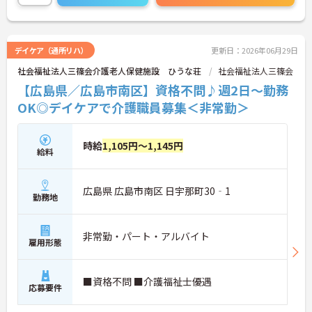
ご興味ある方は面接ポイントをお伝えしますので、
お気軽にご連絡ください。
デイケア（通所リハ）
更新日：2026年06月29日
社会福祉法人三篠会介護老人保健施設 ひうな荘
社会福祉法人三篠会
【広島県／広島市南区】資格不問♪週2日～勤務
OK◎デイケアで介護職員募集＜非常勤＞
時給
1,105円～1,145円
給料
広島県 広島市南区 日宇那町30‐1
勤務地
非常勤・パート・アルバイト
雇用形態
■資格不問 ■介護福祉士優遇
応募要件