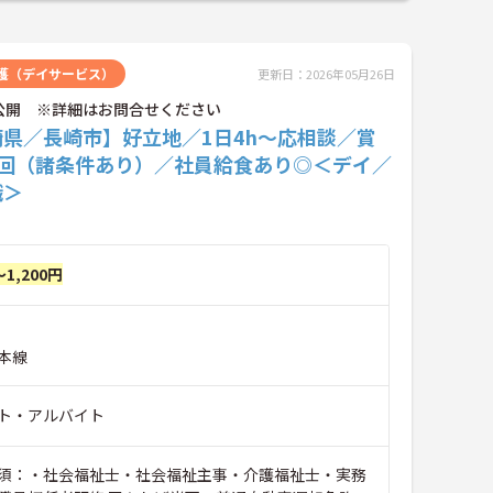
護（デイサービス）
更新日：2026年05月26日
公開 ※詳細はお問合せください
崎県／長崎市】好立地／1日4h～応相談／賞
2回（諸条件あり）／社員給食あり◎＜デイ／
職＞
～1,200円
本線
ト・アルバイト
須：・社会福祉士・社会福祉主事・介護福祉士・実務