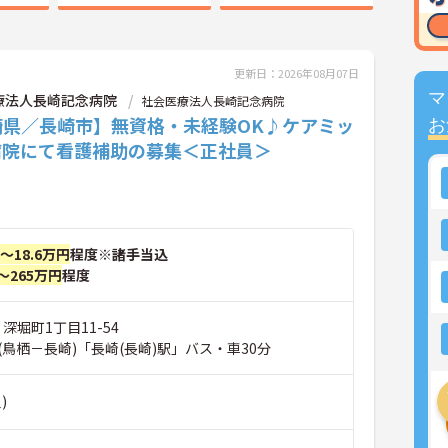
更新日：2026年08月07日
マ
療法人長崎記念病院
社会医療法人長崎記念病院
崎県／長崎市】無資格・未経験OK♪ケアミッ
お
病院にて看護補助の募集＜正社員＞
円～18.6万円
程度※諸手当込
～265万円
程度
深堀町1丁目11-54
鳥栖－長崎)「長崎(長崎)駅」バス・車30分
)