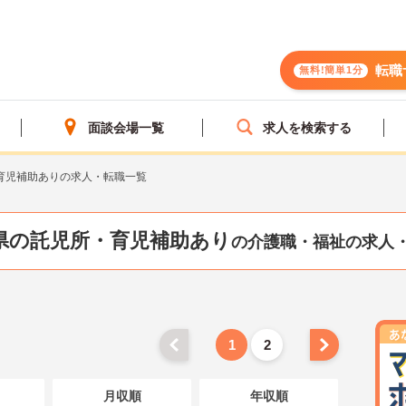
転職
無料!簡単1分
面談会場一覧
求人を検索する
育児補助ありの求人・転職一覧
県の託児所・育児補助あり
の介護職・福祉の求人
1
2
月収順
年収順