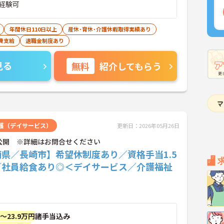
経験可
年間休日110日以上
産休･育休･介護休暇取得実績あり
費支給
退職金制度あり
見る
無料
紹介してもらう
護（デイサービス）
更新日：2026年05月26日
公開 ※詳細はお問合せください
県／長崎市】希望休制度あり／資格手当1.5
／社員給食あり◎＜デイサービス／介護福祉
円～23.9万円
諸手当込み