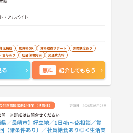
本線
ト・アルバイト
育児補助
無資格OK
資格取得サポート
研修制度あり
・賞与あり
社会保険完備
交通費支給
見る
無料
紹介してもらう
ス付き高齢者向け住宅（サ高住）
更新日：2026年05月26日
公開 ※詳細はお問合せください
崎県／長崎市】好立地／1日4h～応相談／賞
2回（諸条件あり）／社員給食あり◎＜生活支