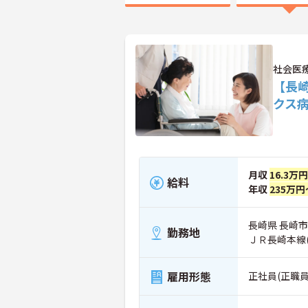
社会医
【長
クス
月収
16.3万
給料
年収
235万円
長崎県 長崎市 
勤務地
ＪＲ長崎本線(
雇用形態
正社員(正職員