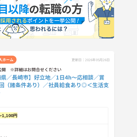
人ホーム
更新日：2026年05月26日
公開 ※詳細はお問合せください
崎県／長崎市】好立地／1日4h～応相談／賞
2回（諸条件あり）／社員給食あり◎＜生活支
＞
～1,100円