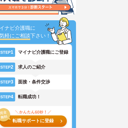
イナビ介護職に
気軽にご相談
下さい！
1
マイナビ介護職にご登録
STEP
2
求人のご紹介
STEP
3
面接・条件交渉
STEP
4
転職成功！
STEP
転職サポートに登録