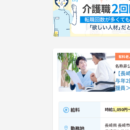
有料老
名称非
【長
与年
援員
給料
時給
1,050円
長崎県 長崎市
勤務地