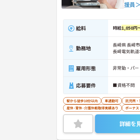
援員
給料
時給
1,050円
長崎県 長崎市
勤務地
長崎電気軌道
雇用形態
非常勤・パー
応募要件
■資格不問
駅から徒歩10分以内
車通勤可
託児所・
産休･育休･介護休暇取得実績あり
ボーナス
詳細を