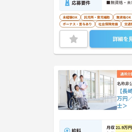
応募要件
■無資格・未
未経験OK
託児所・育児補助
無資格OK
ボーナス・賞与あり
社会保険完備
交通
詳細を
通所介
名称非
【長崎
万円
士＞
月収
21.9万
給料