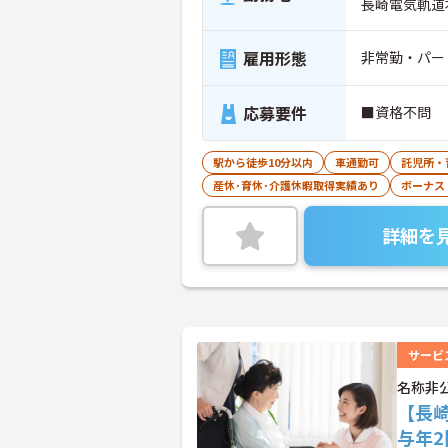
長崎電気軌道
雇用形態
非常勤・パー
応募要件
■資格不問
駅から徒歩10分以内
車通勤可
託児所・
産休･育休･介護休暇取得実績あり
ボーナス
詳細を
サービ
名称非
【長
与年