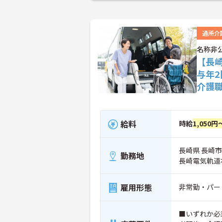
通所介
名称非
【長
与年
介護
給料
時給
1,050円
長崎県 長崎市
勤務地
長崎電気軌道
雇用形態
非常勤・パー
■いずれか必