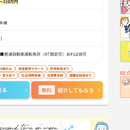
～328万円
本線
)
 ■普通自動車運転免許（AT限定可）あれば尚可
日勤のみ
資格取得サポート
研修制度あり
・賞与あり
社会保険完備
交通費支給
退職金制度あり
見る
無料
紹介してもらう