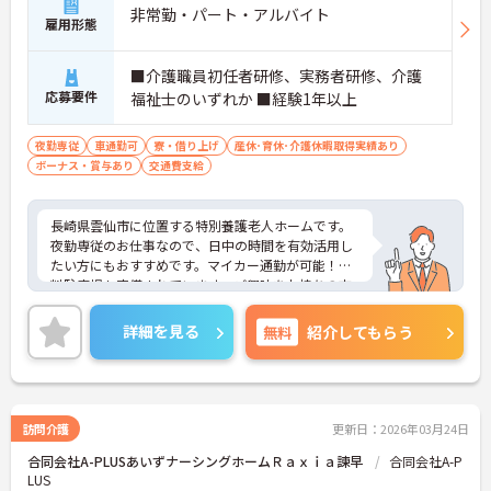
非常勤・パート・アルバイト
雇用形態
■介護職員初任者研修、実務者研修、介護
応募要件
福祉士のいずれか ■経験1年以上
夜勤専従
車通勤可
寮・借り上げ
産休･育休･介護休暇取得実績あり
ボーナス・賞与あり
交通費支給
長崎県雲仙市に位置する特別養護老人ホームです。
夜勤専従のお仕事なので、日中の時間を有効活用し
たい方にもおすすめです。マイカー通勤が可能！無
料駐車場も完備されています。ご興味をお持ちの方
はお気軽にお問い合わせください。
詳細を見る
無料
紹介してもらう
訪問介護
更新日：2026年03月24日
合同会社A-PLUSあいずナーシングホームＲａｘｉａ諫早
合同会社A-P
LUS