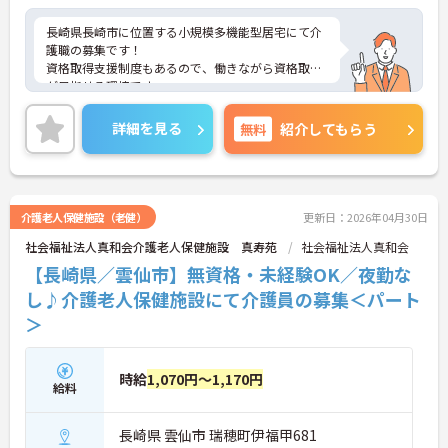
長崎県長崎市に位置する小規模多機能型居宅にて介
護職の募集です！
資格取得支援制度もあるので、働きながら資格取得
が目指せる環境です。
ご興味ある方には、面接対策ポイントなど、さらに
詳細をお話しいたしますのでお気軽にご相談くださ
詳細を見る
無料
紹介してもらう
い！
介護老人保健施設（老健）
更新日：2026年04月30日
社会福祉法人真和会介護老人保健施設 真寿苑
社会福祉法人真和会
【長崎県／雲仙市】無資格・未経験OK／夜勤な
し♪介護老人保健施設にて介護員の募集＜パート
＞
時給
1,070円～1,170円
給料
長崎県 雲仙市 瑞穂町伊福甲681