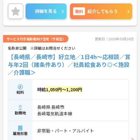
や昇給の実績もあり、あなたの頑張りがしっかりと
評価されます。無料の社員給食（1日1食）や、育休
詳細を見る
無料
紹介してもらう
からの復職をサポートする育児給付金+（プラス）
制度（最大10万円）、資格取得支援制度（最大10万
円補助）など、福利厚生も充実しています。社内研
修やキャリアパス制度も整っており、スキルアップ
を目指したい方にも最適です。ご興味のある方に
サービス付き高齢者向け住宅（サ高住）
更新日：2026年05月26日
は、面接対策ポイントなど、さらに詳細をお話しし
名称非公開 ※詳細はお問合せください
ますのでお気軽にご相談ください！
【長崎県／長崎市】好立地／1日4h～応相談／賞
与年2回（諸条件あり）／社員給食あり◎＜施設
／介護職＞
時給
1,050円～1,200円
給料
長崎県 長崎市
勤務地
長崎電気軌道本線
非常勤・パート・アルバイト
雇用形態