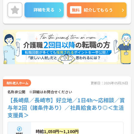
勤務相談いただけます。
ご興味のある方には、面接対策ポイントなど、さら
詳細を見る
無料
紹介してもらう
に詳細をご案内しますのでお気軽にご相談くださ
い！
有料老人ホーム
更新日：2026年05月26日
名称非公開 ※詳細はお問合せください
【長崎県／長崎市】好立地／1日4h～応相談／賞
与年2回（諸条件あり）／社員給食あり◎＜生活
支援員＞
時給
1,050円～1,100円
給料