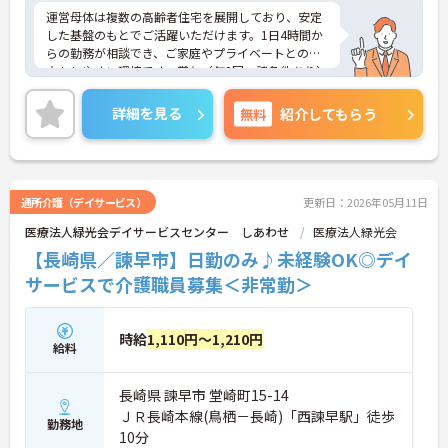
運営母体は複数の高齢者住宅を展開しており、安定
した基盤のもとでご活躍いただけます。1日4時間か
らの勤務が相談でき、ご家庭やプライベートとの両
立もしやすい環境です。賞与（年2回、諸条件あり）
や昇給の実績もあり、あなたの頑張りがしっかりと
評価されます。無料の社員給食（1日1食）や、育休
詳細を見る
無料
紹介してもらう
からの復職をサポートする育児給付金+（プラス）
制度（最大10万円）、資格取得支援制度（最大10万
円補助）など、福利厚生も充実しています。社内研
修やキャリアパス制度も整っており、スキルアップ
を目指したい方にも最適です。ご興味のある方に
通所介護（デイサービス）
更新日：2026年05月11日
は、面接対策ポイントなど、さらに詳細をお話しし
医療法人緑光会デイサービスセンター しあわせ
医療法人緑光会
ますのでお気軽にご相談ください！
【長崎県／諫早市】日勤のみ♪未経験OK◎デイ
サービスで介護職員募集＜非常勤＞
時給
1,110円～1,210円
給料
長崎県 諫早市 堂崎町15-14
ＪＲ長崎本線(鳥栖－長崎)「西諫早駅」徒歩
勤務地
10分