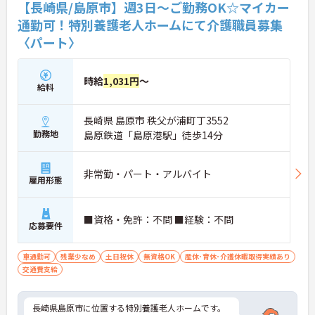
【長崎県/島原市】週3日～ご勤務OK☆マイカー
通勤可！特別養護老人ホームにて介護職員募集
〈パート〉
時給
1,031円
～
給料
長崎県 島原市 秩父が浦町丁3552
勤務地
島原鉄道「島原港駅」徒歩14分
非常勤・パート・アルバイト
雇用形態
■資格・免許：不問 ■経験：不問
応募要件
車通勤可
残業少なめ
土日祝休
無資格OK
産休･育休･介護休暇取得実績あり
交通費支給
長崎県島原市に位置する特別養護老人ホームです。