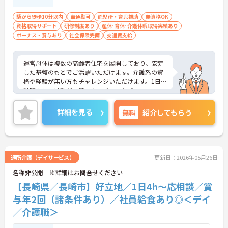
駅から徒歩10分以内
車通勤可
託児所・育児補助
無資格OK
資格取得サポート
研修制度あり
産休･育休･介護休暇取得実績あり
ボーナス・賞与あり
社会保険完備
交通費支給
運営母体は複数の高齢者住宅を展開しており、安定
した基盤のもとでご活躍いただけます。介護系の資
格や経験が無い方もチャレンジいただけます。1日4
時間からの勤務が相談でき、ご家庭やプライベート
との両立もしやすい環境です。賞与（年2回、諸条件
あり）や昇給の実績もあり、あなたの頑張りがしっ
詳細を見る
無料
紹介してもらう
かりと評価されます。無料の社員給食（1日1食）
や、育休からの復職をサポートする育児給付金+
（プラス）制度（最大10万円）、資格取得支援制度
（最大10万円補助）など、福利厚生も充実していま
す。社内研修やキャリアパス制度も整っており、ス
通所介護（デイサービス）
更新日：2026年05月26日
キルアップを目指したい方にも最適です。ご興味の
名称非公開 ※詳細はお問合せください
ある方には、面接対策ポイントなど、さらに詳細を
お話ししますのでお気軽にご相談ください！
【長崎県／長崎市】好立地／1日4h～応相談／賞
与年2回（諸条件あり）／社員給食あり◎＜デイ
／介護職＞