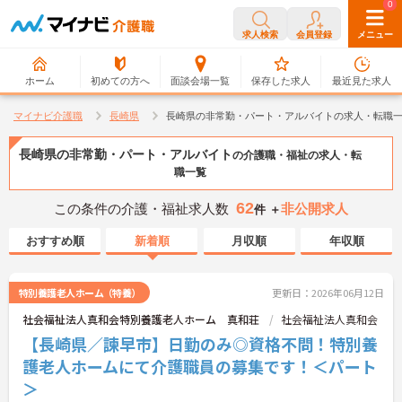
0
0
求人検索
会員登録
メニュー
ホーム
初めての方へ
面談会場一覧
保存した求人
最近見た求人
マイナビ介護職
長崎県
長崎県の非常勤・パート・アルバイトの求人・転職
長崎県の非常勤・パート・アルバイト
の介護職・福祉の求人・転
職一覧
62
この条件の介護・福祉求人数
非公開求人
件 ＋
おすすめ順
新着順
月収順
年収順
特別養護老人ホーム（特養）
更新日：2026年06月12日
社会福祉法人真和会特別養護老人ホーム 真和荘
社会福祉法人真和会
【長崎県／諫早市】日勤のみ◎資格不問！特別養
護老人ホームにて介護職員の募集です！＜パート
＞