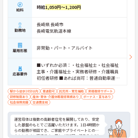
時給
1,050円～1,200円
給料
長崎県 長崎市
勤務地
長崎電気軌道本線
非常勤・パート・アルバイト
雇用形態
■いずれか必須：・社会福祉士・社会福祉
主事・介護福祉士・実務者研修・介護職員
応募要件
初任者研修 ■あれば尚可：普通自動車運転
免許（AT限定可）
駅から徒歩10分以内
車通勤可
託児所・育児補助
資格取得サポート
研修制度あり
産休･育休･介護休暇取得実績あり
ボーナス・賞与あり
社会保険完備
交通費支給
運営母体は複数の高齢者住宅を展開しており、安定
した基盤のもとでご活躍いただけます。1日4時間か
らの勤務が相談でき、ご家庭やプライベートとの両
立もしやすい環境です。賞与（年2回、諸条件あり）