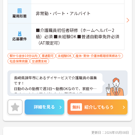
非常勤・パート・アルバイト
雇用形態
■介護職員初任者研修（ホームヘルパー2
級）必須 ■未経験OK ■普通自動車免許必須
応募要件
（AT限定可）
駅から徒歩10分以内
車通勤可
未経験OK
産休･育休･介護休暇取得実績あり
社会保険完備
交通費支給
長崎県諫早市にあるデイサービスで介護職員の募集
です！
日勤のみの勤務で週3日～勤務OKなので、家庭やプ
ライベートとの両立がしやすい職場です◎
また、最寄駅から徒歩圏内でマイカー通勤もOKなの
で、ご自身のライフスタイルに合わせた交通手段が
詳細を見る
無料
紹介してもらう
選べます♪
ご興味ある方は面接ポイントをお伝えしますので、
お気軽にご連絡ください。
更新日：2026年05月08日