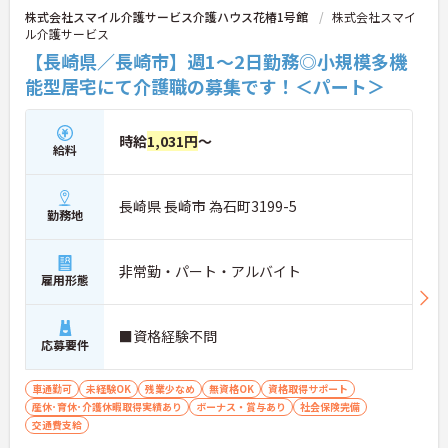
株式会社スマイル介護サービス介護ハウス花椿1号館
株式会社スマイ
ル介護サービス
【長崎県／長崎市】週1～2日勤務◎小規模多機
能型居宅にて介護職の募集です！＜パート＞
時給
1,031円
～
給料
長崎県 長崎市 為石町3199-5
勤務地
非常勤・パート・アルバイト
雇用形態
■資格経験不問
応募要件
車通勤可
未経験OK
残業少なめ
無資格OK
資格取得サポート
産休･育休･介護休暇取得実績あり
ボーナス・賞与あり
社会保険完備
交通費支給