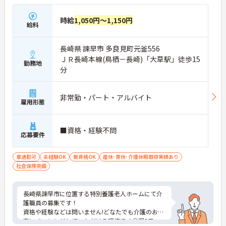
時給
1,050円～1,150円
給料
長崎県 諫早市 多良見町元釜556
ＪＲ長崎本線(鳥栖－長崎)「大草駅」徒歩15
勤務地
分
非常勤・パート・アルバイト
雇用形態
■資格・経験不問
応募要件
車通勤可
未経験OK
無資格OK
産休･育休･介護休暇取得実績あり
社会保険完備
長崎県諫早市に位置する特別養護老人ホームにて介
護職員の募集です！
資格や経験などは問いません!どなたでも介護のお仕
事にチャレンジしていただける環境です◎週3日～