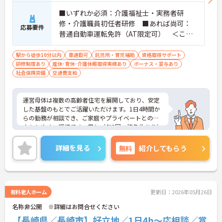
■いずれか必須：介護福祉士・実務者研
修・介護職員初任者研修 ■あれば尚可：
応募要件
普通自動車運転免許（AT限定可） ＜こん
な方におすすめ＞ワークライフバランスを
大切にしたいとお考えの方、入居者様それ
駅から徒歩10分以内
車通勤可
託児所・育児補助
資格取得サポート
研修制度あり
産休･育休･介護休暇取得実績あり
ぞれに合わせた、温かいケアを提供したい
ボーナス・賞与あり
社会保険完備
交通費支給
方、これまでの介護分野でのご経験を有効
に活用したい方
運営母体は複数の高齢者住宅を展開しており、安定
した基盤のもとでご活躍いただけます。1日4時間か
らの勤務が相談でき、ご家庭やプライベートとの両
立もしやすい環境です。賞与（年2回、諸条件あり）
や昇給の実績もあり、あなたの頑張りがしっかりと
評価されます。無料の社員給食（1日1食）や、育休
詳細を見る
無料
紹介してもらう
からの復職をサポートする育児給付金+（プラス）
制度（最大10万円）、資格取得支援制度（最大10万
円補助）など、福利厚生も充実しています。社内研
修やキャリアパス制度も整っており、スキルアップ
を目指したい方にも最適です。ご興味のある方に
有料老人ホーム
更新日：2026年05月26日
は、面接対策ポイントなど、さらに詳細をお話しし
名称非公開 ※詳細はお問合せください
ますのでお気軽にご相談ください！
【長崎県／長崎市】好立地／1日4h～応相談／賞