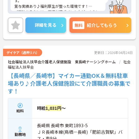
す。
賞与実績あり♪福利厚生が整った環境です！
ご興味ある方には、面接対策ポイントなど、さらに
詳細をお話しいたしますのでお気軽にご相談くださ
い。
詳細を見る
無料
紹介してもらう
デイケア（通所リハ）
更新日：2026年04月24日
社会福祉法人扶早会介護老人保健施設 東長崎ナーシングホーム
社会
福祉法人扶早会
【長崎県／長崎市】マイカー通勤OK＆無料駐車
場あり♪介護老人保健施設にて介護職員の募集で
す！
時給
1,031円
～
給料
長崎県 長崎市 東町1893-5
ＪＲ長崎本線(鳥栖－長崎)「肥前古賀駅」バ
勤務地
ス・車8分