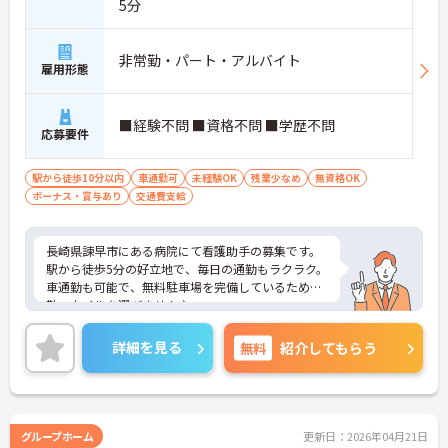
5分
非常勤・パート・アルバイト
雇用形態
■経験不問 ■資格不問 ■学歴不問
応募要件
駅から徒歩10分以内
車通勤可
未経験OK
残業少なめ
無資格OK
ボーナス・賞与あり
交通費支給
長崎県諫早市にある病院にて看護助手の募集です。
駅から徒歩5分の好立地で、毎日の通勤もラクラク。
車通勤も可能で、無料駐車場を完備しているため通
勤スタイルを選びません♪
日勤のみなので、仕事後の時間も大切にでき、プラ
イベートとの両立も出来ます◎
詳細を見る
無料
紹介してもらう
ご興味のある方には、面接対策ポイントなど、さら
に詳細をご案内しますのでお気軽にご相談くださ
い！
グループホーム
更新日：2026年04月21日