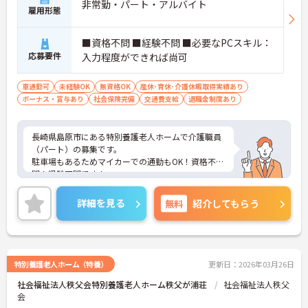
非常勤・パート・アルバイト
雇用形態
■資格不問 ■経験不問 ■必要なPCスキル：
応募要件
入力程度ができれば尚可
車通勤可
未経験OK
無資格OK
産休･育休･介護休暇取得実績あり
ボーナス・賞与あり
社会保険完備
交通費支給
退職金制度あり
長崎県島原市にある特別養護老人ホームで介護職員
（パート）の募集です。
駐車場もあるためマイカーでの通勤もOK！資格不
問！経験不問です！
介護業界で働いてみたい方必見！未経験の方もしっ
かり指導を受けながら働きますので安心です♪
詳細を見る
無料
紹介してもらう
こちらの求人にご興味がございましたら面接のポイ
ントもお伝えしますので是非ご応募お待ちしており
ます。
特別養護老人ホーム（特養）
更新日：2026年03月26日
社会福祉法人秩父会特別養護老人ホーム秩父が浦荘
社会福祉法人秩父
会