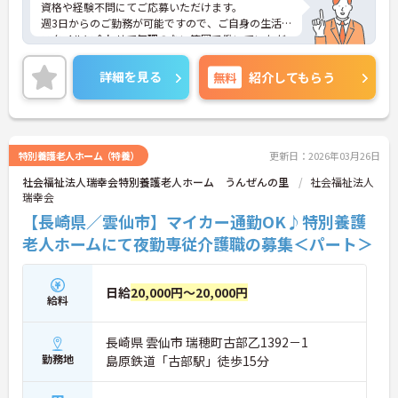
資格や経験不問にてご応募いただけます。
週3日からのご勤務が可能ですので、ご自身の生活
スタイルに合わせて無理のない範囲で働いていただ
けます。
ご興味のある方には、面接対策ポイントなど、さら
詳細を見る
無料
紹介してもらう
に詳細をお話しいたしますのでお気軽にご相談くだ
さい！
特別養護老人ホーム（特養）
更新日：2026年03月26日
社会福祉法人瑞幸会特別養護老人ホーム うんぜんの里
社会福祉法人
瑞幸会
【長崎県／雲仙市】マイカー通勤OK♪特別養護
老人ホームにて夜勤専従介護職の募集＜パート＞
日給
20,000円～20,000円
給料
長崎県 雲仙市 瑞穂町古部乙1392－1
勤務地
島原鉄道「古部駅」徒歩15分