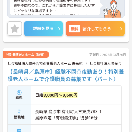
資格不問なので、これから介護業界に挑戦したい方
にピッタリな職場です♪
また最寄駅から徒歩圏内でマイカー通勤もOKなの
で、ご自身のライフスタイルに合わせた交通手段が
選べます！
詳細を見る
無料
紹介してもらう
ご興味ある方は面接ポイントをお伝えしますので、
お気軽にご連絡ください。
特別養護老人ホーム（特養）
更新日：2026年03月26日
社会福祉法人勝光会特別養護老人ホーム 白光苑
社会福祉法人勝光会
【長崎県／島原市】経験不問◎夜勤あり！特別養
護老人ホームで介護職員の募集です〈パート〉
日給
8,000円～9,600円
給料
長崎県 島原市 有明町大三東戊783-1
勤務地
島原鉄道「有明湯江駅」徒歩16分