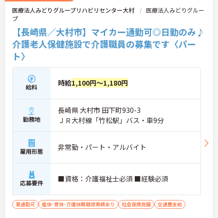
医療法人みどりグループリハビリセンター大村
医療法人みどりグルー
プ
【長崎県／大村市】マイカー通勤可◎日勤のみ♪
介護老人保健施設で介護職員の募集です〈パー
ト〉
時給
1,100円～1,180円
給料
長崎県 大村市 田下町930-3
勤務地
ＪＲ大村線「竹松駅」バス・車9分
非常勤・パート・アルバイト
雇用形態
■資格：介護福祉士必須 ■経験必須
応募要件
車通勤可
産休･育休･介護休暇取得実績あり
社会保険完備
交通費支給