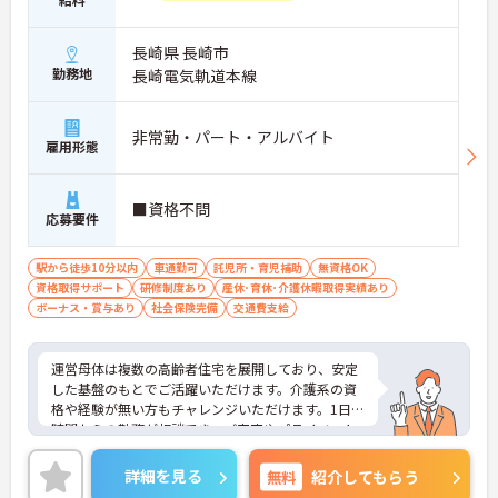
長崎県 長崎市
勤務地
長崎電気軌道本線
非常勤・パート・アルバイト
雇用形態
■資格不問
応募要件
駅から徒歩10分以内
車通勤可
託児所・育児補助
無資格OK
資格取得サポート
研修制度あり
産休･育休･介護休暇取得実績あり
ボーナス・賞与あり
社会保険完備
交通費支給
運営母体は複数の高齢者住宅を展開しており、安定
した基盤のもとでご活躍いただけます。介護系の資
格や経験が無い方もチャレンジいただけます。1日4
時間からの勤務が相談でき、ご家庭やプライベート
との両立もしやすい環境です。賞与（年2回、諸条件
あり）や昇給の実績もあり、あなたの頑張りがしっ
詳細を見る
無料
紹介してもらう
かりと評価されます。無料の社員給食（1日1食）