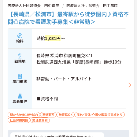
医療法人社団昌徳会 田中病院
医療法人社団昌徳会 田中病院
【長崎県／松浦市】最寄駅から徒歩圏内♪資格不
問◎病院で看護助手募集＜非常勤＞
時給
1,031円
～
給料
長崎県 松浦市 御厨町里免871
勤務地
松浦鉄道西九州線「御厨(長崎)駅」徒歩10分
非常勤・パート・アルバイト
雇用形態
■資格不問
応募要件
駅から徒歩10分以内
車通勤可
無資格OK
産休･育休･介護休暇取得実績あり
社会保険完備
交通費支給
長崎県松浦市にある病院で看護助手の募集です！