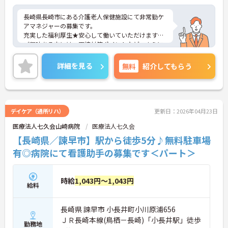
長崎県長崎市にある介護老人保健施設にて非常勤ケ
アマネジャーの募集です。
充実した福利厚生★安心して働いていただけます！
ご興味ある方には、面接対策ポイントなど、さらに
詳細をお話しいたしますのでお気軽にご相談くださ
い。
詳細を見る
無料
紹介してもらう
デイケア（通所リハ）
更新日：2026年04月23日
医療法人七久会山崎病院
医療法人七久会
【長崎県／諫早市】駅から徒歩5分♪無料駐車場
有◎病院にて看護助手の募集です＜パート＞
時給
1,043円～1,043円
給料
長崎県 諫早市 小長井町小川原浦656
ＪＲ長崎本線(鳥栖－長崎)「小長井駅」徒歩
勤務地