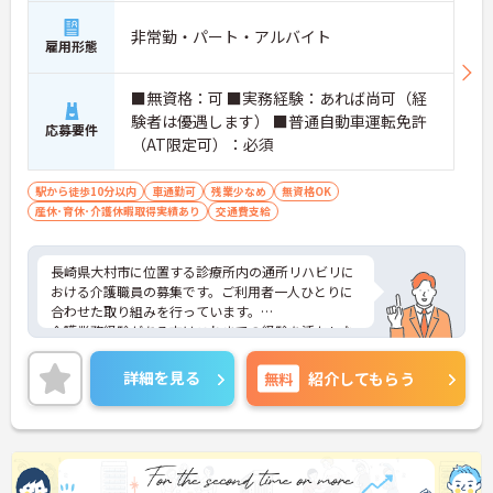
非常勤・パート・アルバイト
雇用形態
■無資格：可 ■実務経験：あれば尚可（経
験者は優遇します） ■普通自動車運転免許
応募要件
（AT限定可）：必須
駅から徒歩10分以内
車通勤可
残業少なめ
無資格OK
産休･育休･介護休暇取得実績あり
交通費支給
長崎県大村市に位置する診療所内の通所リハビリに
おける介護職員の募集です。ご利用者一人ひとりに
合わせた取り組みを行っています。
介護業務経験がある方はこれまでの経験を活かしな
がらご勤務いただけます。また、残業が月平均0～5
時間程度なのでワークライフバランスを保ちながら
詳細を見る
無料
紹介してもらう
ご勤務いただけます。
ご興味のある方には、面接対策ポイントなど、さら
に詳細をお話しいたしますのでお気軽にご相談くだ
さい！