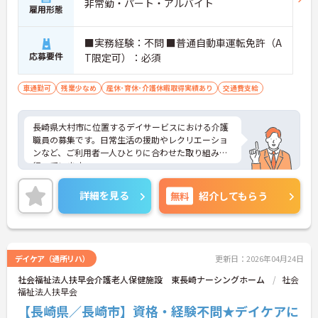
非常勤・パート・アルバイト
雇用形態
■実務経験：不問 ■普通自動車運転免許（A
応募要件
T限定可）：必須
車通勤可
残業少なめ
産休･育休･介護休暇取得実績あり
交通費支給
長崎県大村市に位置するデイサービスにおける介護
職員の募集です。日常生活の援助やレクリエーショ
ンなど、ご利用者一人ひとりに合わせた取り組みを
行っています。
勤務時間はシフト制で、午前のみの勤務もあるので
無理なくご勤務いただけます。また、残業が月平均0
詳細を見る
無料
紹介してもらう
～5時間程度なのでワークライフバランスを保ちな
がらご勤務いただけます。
ご興味のある方には、面接対策ポイントなど、さら
に詳細をお話しいたしますのでお気軽にご相談くだ
さい！
デイケア（通所リハ）
更新日：2026年04月24日
社会福祉法人扶早会介護老人保健施設 東長崎ナーシングホーム
社会
福祉法人扶早会
【長崎県／長崎市】資格・経験不問★デイケアに