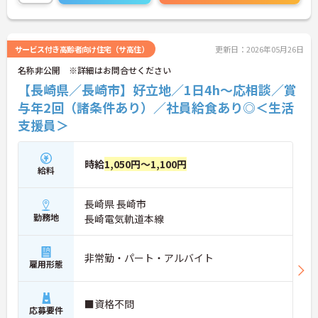
や、育休からの復職をサポートする育児給付金+
（プラス）制度（最大10万円）、資格取得支援制度
（最大10万円補助）など、福利厚生も充実していま
す。社内研修やキャリアパス制度も整っており、ス
サービス付き高齢者向け住宅（サ高住）
更新日：2026年05月26日
キルアップを目指したい方にも最適です。ご興味の
名称非公開 ※詳細はお問合せください
ある方には、面接対策ポイントなど、さらに詳細を
お話ししますのでお気軽にご相談ください！
【長崎県／長崎市】好立地／1日4h～応相談／賞
与年2回（諸条件あり）／社員給食あり◎＜生活
支援員＞
時給
1,050円～1,100円
給料
長崎県 長崎市
勤務地
長崎電気軌道本線
非常勤・パート・アルバイト
雇用形態
■資格不問
応募要件