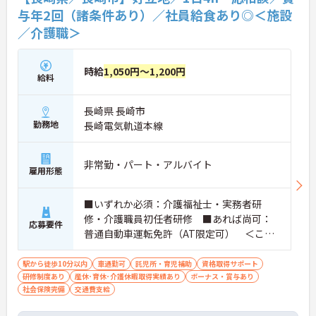
与年2回（諸条件あり）／社員給食あり◎＜施設
／介護職＞
時給
1,050円～1,200円
給料
長崎県 長崎市
勤務地
長崎電気軌道本線
非常勤・パート・アルバイト
雇用形態
■いずれか必須：介護福祉士・実務者研
修・介護職員初任者研修 ■あれば尚可：
応募要件
普通自動車運転免許（AT限定可） ＜こん
な方におすすめ＞ワークライフバランスを
大切にしたいとお考えの方、入居者様それ
駅から徒歩10分以内
車通勤可
託児所・育児補助
資格取得サポート
研修制度あり
産休･育休･介護休暇取得実績あり
ぞれに合わせた、温かいケアを提供したい
ボーナス・賞与あり
社会保険完備
交通費支給
方、これまでの介護分野でのご経験を有効
に活用したい方