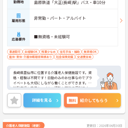
勤務地
島原鉄道「大正(長崎)駅」バス・車10分
非常勤・パート・アルバイト
雇用形態
■無資格・未経験可
応募要件
車通勤可
未経験OK
残業少なめ
住宅手当・補助
無資格OK
産休･育休･介護休暇取得実績あり
社会保険完備
交通費支給
長崎県雲仙市に位置する介護老人保健施設です。資
格・経験は不問です！日勤のみのお仕事なのでプラ
イベートも大切にしながら働くことができます。無
料駐車場も完備！マイカー通勤も可能で便利です。
ご興味をお持ちの方はお気軽にお問い合わせくださ
い。
詳細を見る
無料
紹介してもらう
介護老人保健施設（老健）
更新日：2026年04月30日