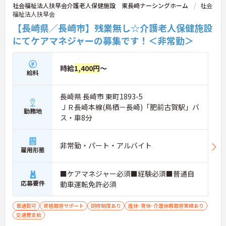
社会福祉法人扶早会介護老人保健施設 東長崎ナーシングホーム
社会
福祉法人扶早会
【長崎県／長崎市】残業無し☆介護老人保健施設
にてケアマネジャーの募集です！＜非常勤＞
時給
1,400円
～
給料
長崎県 長崎市 東町1893-5
ＪＲ長崎本線(鳥栖－長崎)「肥前古賀駅」バ
勤務地
ス・車8分
非常勤・パート・アルバイト
雇用形態
■ケアマネジャー必須■経験必須■普通自
応募要件
動車運転免許必須
車通勤可
資格取得サポート
研修制度あり
産休･育休･介護休暇取得実績あり
交通費支給