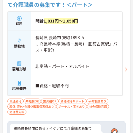
て介護職員の募集です！＜パート＞
時給
1,031円～1,050円
給料
長崎県 長崎市 東町1893-5
ＪＲ長崎本線(鳥栖－長崎)「肥前古賀駅」バ
勤務地
ス・車8分
非常勤・パート・アルバイト
雇用形態
■資格・経験不問
応募要件
車通勤可
未経験OK
無資格OK
資格取得サポート
研修制度あり
産休･育休･介護休暇取得実績あり
ボーナス・賞与あり
社会保険完備
交通費支給
長崎県長崎市にあるデイケアにて介護職の募集で