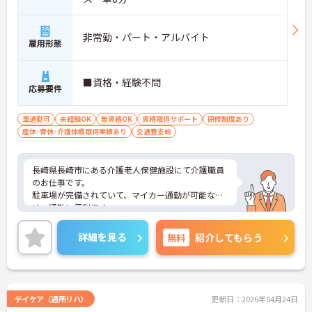
非常勤・パート・アルバイト
雇用形態
■資格・経験不問
応募要件
車通勤可
未経験OK
無資格OK
資格取得サポート
研修制度あり
産休･育休･介護休暇取得実績あり
交通費支給
長崎県長崎市にある介護老人保健施設にて介護職員
のお仕事です。
駐車場が完備されていて、マイカー通勤が可能なた
め、通勤に便利です。
ご興味ある方には、面接対策ポイントなど、さらに
詳細をお話しいたしますのでお気軽にご相談くださ
詳細を見る
無料
紹介してもらう
い。
デイケア（通所リハ）
更新日：2026年04月24日