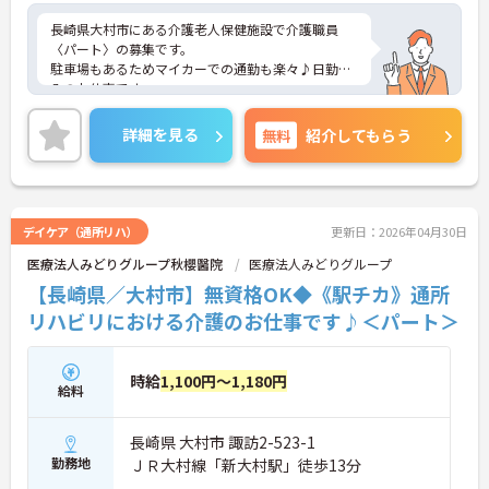
長崎県大村市にある介護老人保健施設で介護職員
〈パート〉の募集です。
駐車場もあるためマイカーでの通勤も楽々♪日勤の
みのお仕事です。
しっかりとしたフォロー体制で、経験に関わらず安
心してスタートできます。シフトの相談もできます
詳細を見る
無料
紹介してもらう
のでご自分のペースでお仕事ができます。
こちらの求人にご興味がございましたら面接のポイ
ントもお伝えしますので是非ご応募お待ちしており
ます。
デイケア（通所リハ）
更新日：2026年04月30日
医療法人みどりグループ秋櫻醫院
医療法人みどりグループ
【長崎県／大村市】無資格OK◆《駅チカ》通所
リハビリにおける介護のお仕事です♪＜パート＞
時給
1,100円～1,180円
給料
長崎県 大村市 諏訪2-523-1
勤務地
ＪＲ大村線「新大村駅」徒歩13分