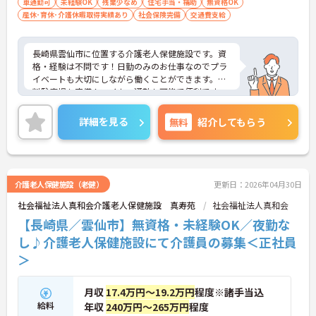
車通勤可
未経験OK
残業少なめ
住宅手当・補助
無資格OK
産休･育休･介護休暇取得実績あり
社会保険完備
交通費支給
長崎県雲仙市に位置する介護老人保健施設です。資
格・経験は不問です！日勤のみのお仕事なのでプラ
イベートも大切にしながら働くことができます。無
料駐車場も完備！マイカー通勤も可能で便利です。
ご興味をお持ちの方はお気軽にお問い合わせくださ
い。
詳細を見る
無料
紹介してもらう
介護老人保健施設（老健）
更新日：2026年04月30日
社会福祉法人真和会介護老人保健施設 真寿苑
社会福祉法人真和会
【長崎県／雲仙市】無資格・未経験OK／夜勤な
し♪介護老人保健施設にて介護員の募集＜正社員
＞
月収
17.4万円～19.2万円
程度※諸手当込
給料
年収
240万円～265万円
程度