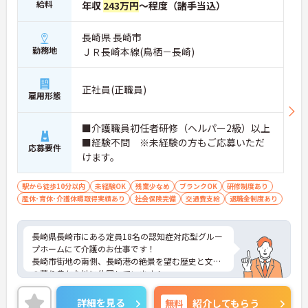
給料
年収
243万円
～程度（諸手当込）
長崎県 長崎市
勤務地
ＪＲ長崎本線(鳥栖－長崎)
正社員(正職員)
雇用形態
■介護職員初任者研修（ヘルパー2級）以上
■経験不問 ※未経験の方もご応募いただ
応募要件
けます。
駅から徒歩10分以内
未経験OK
残業少なめ
ブランクOK
研修制度あり
産休･育休･介護休暇取得実績あり
社会保険完備
交通費支給
退職金制度あり
長崎県長崎市にある定員18名の認知症対応型グルー
プホームにて介護のお仕事です！
長崎市街地の南側、長崎港の絶景を望む歴史と文化
の薫り豊かな地に位置しています！
社会保険完備はもちろん、福利厚生補助制度や保養
施設など充実した福利厚生をご用意♪
詳細を見る
無料
紹介してもらう