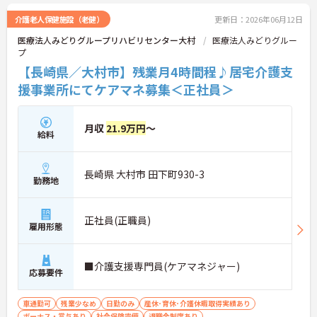
介護老人保健施設（老健）
更新日：2026年06月12日
医療法人みどりグループリハビリセンター大村
医療法人みどりグルー
プ
【長崎県／大村市】残業月4時間程♪居宅介護支
援事業所にてケアマネ募集＜正社員＞
月収
21.9万円
～
給料
長崎県 大村市 田下町930-3
勤務地
正社員(正職員)
雇用形態
■介護支援専門員(ケアマネジャー)
応募要件
車通勤可
残業少なめ
日勤のみ
産休･育休･介護休暇取得実績あり
ボーナス・賞与あり
社会保険完備
退職金制度あり