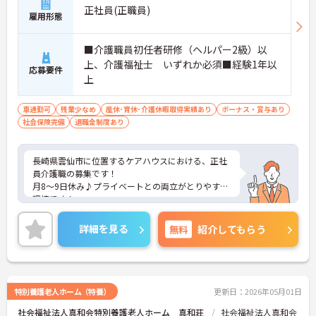
正社員(正職員)
雇用形態
■介護職員初任者研修（ヘルパー2級）以
上、介護福祉士 いずれか必須■経験1年以
応募要件
上
車通勤可
残業少なめ
産休･育休･介護休暇取得実績あり
ボーナス・賞与あり
社会保険完備
退職金制度あり
長崎県雲仙市に位置するケアハウスにおける、正社
員介護職の募集です！
月8～9日休み♪プライベートとの両立がとりやすい
環境です！
ご興味ある方には、面接対策ポイントなど、さらに
詳細をお話しいたしますのでお気軽にご相談くださ
詳細を見る
無料
紹介してもらう
い。
特別養護老人ホーム（特養）
更新日：2026年05月01日
社会福祉法人真和会特別養護老人ホーム 真和荘
社会福祉法人真和会