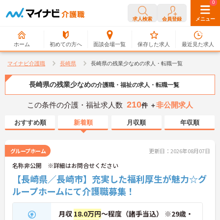
0
0
求人検索
会員登録
メニュー
ホーム
初めての方へ
面談会場一覧
保存した求人
最近見た求人
マイナビ介護職
長崎県
長崎県の残業少なめの求人・転職一覧
長崎県の残業少なめ
の介護職・福祉の求人・転職一覧
210
この条件の介護・福祉求人数
非公開求人
件 ＋
おすすめ順
新着順
月収順
年収順
グループホーム
更新日：2026年08月07日
名称非公開 ※詳細はお問合せください
【長崎県／長崎市】充実した福利厚生が魅力☆グ
ループホームにて介護職募集！
月収
18.0万円
～程度（諸手当込） ※29歳・