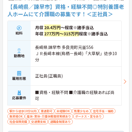
【長崎県／諫早市】資格・経験不問◎特別養護老
人ホームにて介護職の募集です！＜正社員＞
月収
20.4万円
～程度※諸手当込
給料
年収
277万円～315万円
程度※諸手当込
長崎県 諫早市 多良見町元釜556
ＪＲ長崎本線(鳥栖－長崎)「大草駅」徒歩10
勤務地
分
正社員(正職員)
雇用形態
■資格・経験不問 ■介護職の経験あれば尚
応募要件
可
駅から徒歩10分以内
車通勤可
未経験OK
残業少なめ
住宅手当・補助
無資格OK
産休･育休･介護休暇取得実績あり
ボーナス・賞与あり
社会保険完備
交通費支給
退職金制度あり