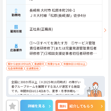
長崎県 大村市 松原本町298-1
勤務地
ＪＲ大村線「松原(長崎)駅」徒歩4分
正社員(正職員)
雇用形態
①～③すべてを満たす方 ①サービス管理
責任者研修修了(または児童発達管理責任者
応募要件
研修修了)②相談支援従事者初任者研修修了
(または相談支援従事者実務者研修修了)③普
通自動車運転免許(AT限定可)
駅から徒歩10分以内
車通勤可
残業少なめ
年間休日110日以上
社会保険完備
交通費支給
全国に300か所以上（※2025年10月時点）の障がい
者グループホームを展開すする法人が運営する施設
です。年間休日は114日あり、夏季・冬季休暇もし
っかり取得できます。産前産後・育児休暇制度の活
用実績も豊富で、子育て中の方も多数活躍してお
り、ライフステージに変化があっても安心して長く
詳細を見る
無料
紹介してもらう
働ける環境です。職場では20代から60代まで幅広い