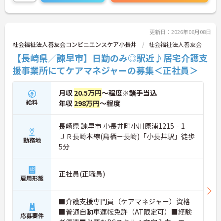
年代のスタッフがそれぞれの経験を活かして活躍し
ています。一般社員研修や外部勉強会受講支援な
ど、スキルアップを支える制度が整っているため安
心です。また、請求・申請業務は本社専門部署が一
更新日：2026年06月08日
括対応するため、利用者さまへの支援に集中できま
社会福祉法人善友会コンビニエンスケア小長井
社会福祉法人善友会
す。キャリアアップを目指したい方、プライベート
【長崎県／諫早市】日勤のみ◎駅近♪居宅介護支
と両立しながら専門性を高めたい方におすすめで
す。ご興味のある方は詳細等をお伝えしますので、
援事業所にてケアマネジャーの募集＜正社員＞
お気軽にお問い合わせください。
月収
20.5万円
～程度※諸手当込
給料
年収
298万円
～程度
長崎県 諫早市 小長井町小川原浦1215‐1
ＪＲ長崎本線(鳥栖－長崎)「小長井駅」徒歩
勤務地
5分
正社員(正職員)
雇用形態
■介護支援専門員（ケアマネジャー）資格
■普通自動車運転免許（AT限定可）■経験
応募要件