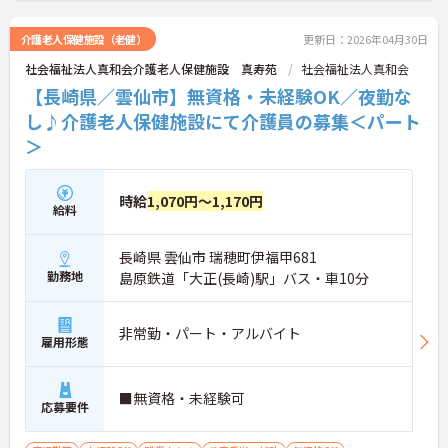
介護老人保健施設（老健）
更新日：2026年04月30日
社会福祉法人真和会介護老人保健施設 真寿苑
社会福祉法人真和会
【長崎県／雲仙市】無資格・未経験OK／夜勤な
し♪介護老人保健施設にて介護員の募集＜パート
＞
時給
1,070円～1,170円
給料
長崎県 雲仙市 瑞穂町伊福甲681
勤務地
島原鉄道「大正(長崎)駅」バス・車10分
非常勤・パート・アルバイト
雇用形態
■無資格・未経験可
応募要件