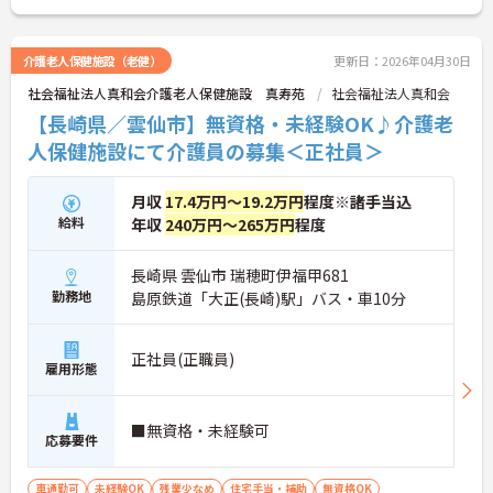
介護老人保健施設（老健）
更新日：2026年04月30日
社会福祉法人真和会介護老人保健施設 真寿苑
社会福祉法人真和会
【長崎県／雲仙市】無資格・未経験OK♪介護老
人保健施設にて介護員の募集＜正社員＞
月収
17.4万円～19.2万円
程度※諸手当込
給料
年収
240万円～265万円
程度
長崎県 雲仙市 瑞穂町伊福甲681
勤務地
島原鉄道「大正(長崎)駅」バス・車10分
正社員(正職員)
雇用形態
■無資格・未経験可
応募要件
車通勤可
未経験OK
残業少なめ
住宅手当・補助
無資格OK