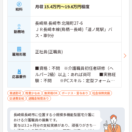
月収
15.4万円～19.6万円
程度
給料
長崎県 長崎市 北陽町27-6
ＪＲ長崎本線(鳥栖－長崎)「道ノ尾駅」バ
勤務地
ス・車9分
正社員(正職員)
雇用形態
■資格：不問 ※介護職員初任者研修（ヘ
ルパー2級）以上：あれば尚可 ■実務経
応募要件
験：不問 ※PCスキル：定型フォームへ
の入力程度 ■普通自動車運転免許（AT
限定可）：あれば尚可
車通勤可
残業少なめ
無資格OK
ボーナス・賞与あり
社会保険完備
交通費支給
退職金制度あり
長崎県長崎市に位置する小規模多機能型居宅介護に
おける介護職員の募集です。
賞与は3.2ヶ月分の支給実績があり、頑張りがきちん
と評価される職場です。また、丁寧に指導いただけ