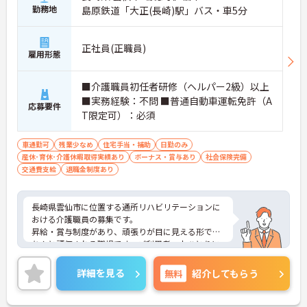
勤務地
島原鉄道「大正(長崎)駅」バス・車5分
正社員(正職員)
雇用形態
■介護職員初任者研修（ヘルパー2級）以上
■実務経験：不問 ■普通自動車運転免許（A
応募要件
T限定可）：必須
車通勤可
残業少なめ
住宅手当・補助
日勤のみ
産休･育休･介護休暇取得実績あり
ボーナス・賞与あり
社会保険完備
交通費支給
退職金制度あり
長崎県雲仙市に位置する通所リハビリテーションに
おける介護職員の募集です。
昇給・賞与制度があり、頑張りが目に見える形でき
ちんと評価される職場です。ご利用者一人ひとりに
寄り添って、その方に合わせたサービスの提供を行
っていただける方を募集しています。
詳細を見る
無料
紹介してもらう
ご興味のある方には、面接対策ポイントなど、さら
に詳細をご案内しますのでお気軽にご相談くださ
い！