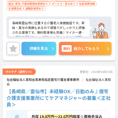
産休･育休･介護休暇取得実績あり
ボーナス・賞与あり
社会保険完備
交通費支給
退職金制度あり
長崎県雲仙市に位置する介護老人保健施設です。昇
給・賞与の実績もあるので頑張りがしっかりと評価
される環境です。無料駐車場も完備！マイカー通勤
も可能で便利です。ご興味をお持ちの方はお気軽に
お問い合わせください。
詳細を見る
無料
紹介してもらう
デイケア（通所リハ）
更新日：2026年04月30日
社会福祉法人真和会真寿苑指定居宅介護支援事業所
社会福祉法人真和
会
【長崎県／雲仙市】未経験OK／日勤のみ♪居宅
介護支援事業所にてケアマネジャーの募集＜正社
員＞
月収
19.0万円～23.0万円
程度※資格手当込