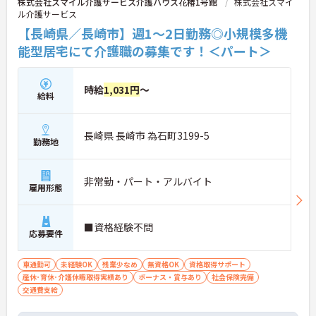
株式会社スマイル介護サービス介護ハウス花椿1号館
株式会社スマイ
ル介護サービス
【長崎県／長崎市】週1～2日勤務◎小規模多機
能型居宅にて介護職の募集です！＜パート＞
時給
1,031円
～
給料
長崎県 長崎市 為石町3199-5
勤務地
非常勤・パート・アルバイト
雇用形態
■資格経験不問
応募要件
車通勤可
未経験OK
残業少なめ
無資格OK
資格取得サポート
産休･育休･介護休暇取得実績あり
ボーナス・賞与あり
社会保険完備
交通費支給