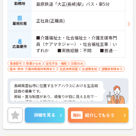
勤務地
島原鉄道「大正(長崎)駅」バス・車5分
正社員(正職員)
雇用形態
■介護福祉士・社会福祉士・介護支援専門
員（ケアマネジャー）・社会福祉主事：い
応募要件
ずれか ■実務経験：不問 ■普通自
動車運転免許（AT限定可）：必須
車通勤可
残業少なめ
住宅手当・補助
日勤のみ
産休･育休･介護休暇取得実績あり
社会保険完備
交通費支給
退職金制度あり
長崎県雲仙市に位置するケアハウスにおける生活相
談員の募集です。
昇給・賞与制度があり、頑張りが目に見える形でき
ちんと評価される職場です。ご利用者一人ひとりに
寄り添って、その方に合わせたサービスの提供を行
っていただける方を募集しています。
詳細を見る
無料
紹介してもらう
ご興味のある方には、面接対策ポイントなど、さら
に詳細をご案内しますのでお気軽にご相談くださ
い！