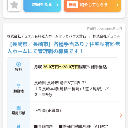
ントお伝えしますのでご気軽にお問い合わせくださ
詳細を見る
無料
紹介してもらう
い。
更新日：2026年05月09日
株式会社デュエル有料老人ホームほっとハウス滑石
株式会社デュエル
【長崎県／長崎市】各種手当あり♪住宅型有料老
人ホームにて管理職の募集です！
月収
26.0万円～28.0万円
程度※諸手当込
給料
長崎県 長崎市 滑石5丁目5-23
ＪＲ長崎本線(鳥栖－長崎)「道ノ尾駅」バ
勤務地
ス・車5分
正社員(正職員)
雇用形態
■介護福祉士 ■普通自動車免許（AT限定