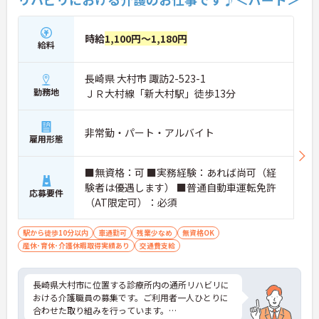
時給
1,100円～1,180円
給料
長崎県 大村市 諏訪2-523-1
勤務地
ＪＲ大村線「新大村駅」徒歩13分
非常勤・パート・アルバイト
雇用形態
■無資格：可 ■実務経験：あれば尚可（経
験者は優遇します） ■普通自動車運転免許
応募要件
（AT限定可）：必須
駅から徒歩10分以内
車通勤可
残業少なめ
無資格OK
産休･育休･介護休暇取得実績あり
交通費支給
長崎県大村市に位置する診療所内の通所リハビリに
おける介護職員の募集です。ご利用者一人ひとりに
合わせた取り組みを行っています。