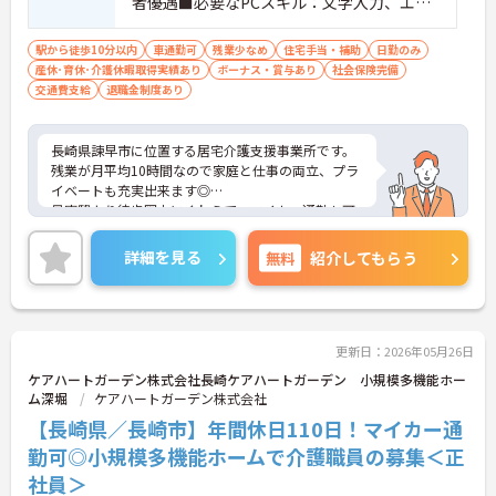
者優遇■必要なPCスキル：文字入力、エク
セル■ワード文書の作成が出来れば尚可
駅から徒歩10分以内
車通勤可
残業少なめ
住宅手当・補助
日勤のみ
産休･育休･介護休暇取得実績あり
ボーナス・賞与あり
社会保険完備
交通費支給
退職金制度あり
長崎県諫早市に位置する居宅介護支援事業所です。
残業が月平均10時間なので家庭と仕事の両立、プラ
イベートも充実出来ます◎
最寄駅より徒歩圏内にくわえて、マイカー通勤も可
能と通勤も便利です♪
ご興味のある方には、面接対策ポイントなど、さら
詳細を見る
無料
紹介してもらう
に詳細をご案内しますのでお気軽にご相談くださ
い！
更新日：2026年05月26日
ケアハートガーデン株式会社長崎ケアハートガーデン 小規模多機能ホー
ム深堀
ケアハートガーデン株式会社
【長崎県／長崎市】年間休日110日！マイカー通
勤可◎小規模多機能ホームで介護職員の募集＜正
社員＞