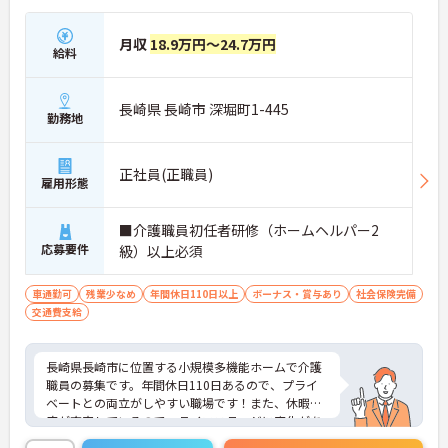
月収
18.9万円～24.7万円
給料
長崎県 長崎市 深堀町1-445
勤務地
正社員(正職員)
雇用形態
■介護職員初任者研修（ホームヘルパー2
応募要件
級）以上必須
車通勤可
残業少なめ
年間休日110日以上
ボーナス・賞与あり
社会保険完備
交通費支給
長崎県長崎市に位置する小規模多機能ホームで介護
職員の募集です。年間休日110日あるので、プライ
ベートとの両立がしやすい職場です！また、休暇制
度が充実しているので、ライフステージに変化があ
った際も安心です♪ご興味のある方はご面接のポイ