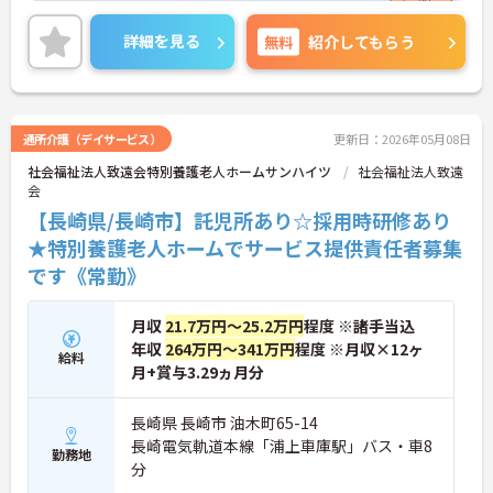
るので、業務に不安がある方でも安心してご勤務い
ただけます。
詳細を見る
無料
紹介してもらう
ご興味のある方には、面接対策ポイントなど、さら
に詳細をお話しいたしますのでお気軽にご相談くだ
さい！
通所介護（デイサービス）
更新日：2026年05月08日
社会福祉法人致遠会特別養護老人ホームサンハイツ
社会福祉法人致遠
会
【長崎県/長崎市】託児所あり☆採用時研修あり
★特別養護老人ホームでサービス提供責任者募集
です《常勤》
月収
21.7万円～25.2万円
程度 ※諸手当込
年収
264万円～341万円
程度 ※月収×12ヶ
給料
月+賞与3.29ヵ月分
長崎県 長崎市 油木町65-14
長崎電気軌道本線「浦上車庫駅」バス・車8
勤務地
分