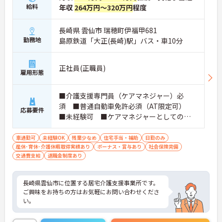
給料
年収
264万円～320万円
程度
長崎県 雲仙市 瑞穂町伊福甲681
勤務地
島原鉄道「大正(長崎)駅」バス・車10分
正社員(正職員)
雇用形態
■介護支援専門員（ケアマネジャー）必
須 ■普通自動車免許必須（AT限定可）
応募要件
■未経験可 ■ケアマネジャーとしての実
務経験者優遇
車通勤可
未経験OK
残業少なめ
住宅手当・補助
日勤のみ
産休･育休･介護休暇取得実績あり
ボーナス・賞与あり
社会保険完備
交通費支給
退職金制度あり
長崎県雲仙市に位置する居宅介護支援事業所です。
ご興味をお持ちの方はお気軽にお問い合わせくださ
い。