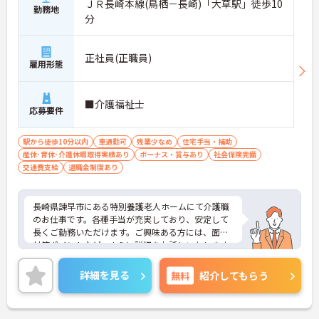
ＪＲ長崎本線(鳥栖－長崎)「大草駅」徒歩10
勤務地
分
正社員(正職員)
雇用形態
■介護福祉士
応募要件
駅から徒歩10分以内
車通勤可
残業少なめ
住宅手当・補助
産休･育休･介護休暇取得実績あり
ボーナス・賞与あり
社会保険完備
交通費支給
退職金制度あり
長崎県諫早市にある特別養護老人ホームにて介護職
のお仕事です。各種手当が充実しており、安定して
長くご勤務いただけます。ご興味ある方には、面接
対策ポイントなど、さらに詳細をお話しいたします
のでお気軽にご相談ください。
詳細を見る
無料
紹介してもらう