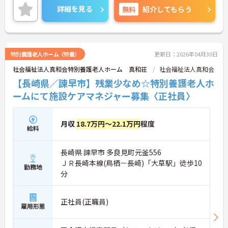
詳細を見る
無料
紹介してもらう
特別養護老人ホーム（特養）
更新日：2026年04月30日
社会福祉法人真和会特別養護老人ホーム 真和荘
社会福祉法人真和会
【長崎県／諫早市】残業少なめ☆特別養護老人ホ
ームにて施設ケアマネジャー募集〈正社員〉
月収
18.7万円～22.1万円
程度
給料
長崎県 諫早市 多良見町元釜556
ＪＲ長崎本線(鳥栖－長崎)「大草駅」徒歩10
勤務地
分
正社員(正職員)
雇用形態