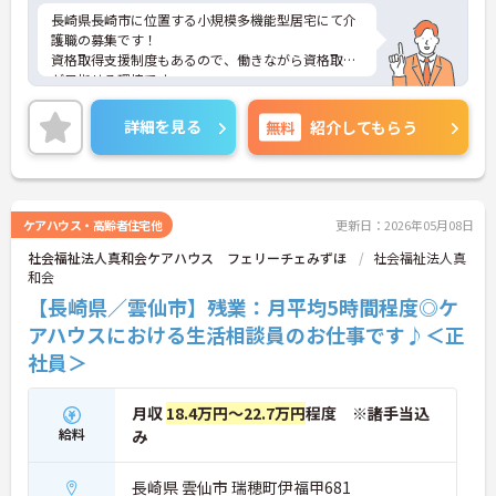
長崎県長崎市に位置する小規模多機能型居宅にて介
護職の募集です！
資格取得支援制度もあるので、働きながら資格取得
が目指せる環境です。
ご興味ある方には、面接対策ポイントなど、さらに
詳細をお話しいたしますのでお気軽にご相談くださ
詳細を見る
無料
紹介してもらう
い！
ケアハウス・高齢者住宅他
更新日：2026年05月08日
社会福祉法人真和会ケアハウス フェリーチェみずほ
社会福祉法人真
和会
【長崎県／雲仙市】残業：月平均5時間程度◎ケ
アハウスにおける生活相談員のお仕事です♪＜正
社員＞
月収
18.4万円～22.7万円
程度 ※諸手当込
給料
み
長崎県 雲仙市 瑞穂町伊福甲681