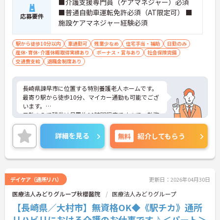
■介護支援専門員（ケアマネジャー）必須
■普通自動車運転免許必須（AT限定可） ■
応募要件
施設ケアマネジャー経験必須
駅から徒歩10分以内
車通勤可
残業少なめ
住宅手当・補助
日勤のみ
産休･育休･介護休暇取得実績あり
ボーナス・賞与あり
社会保険完備
交通費支給
退職金制度あり
長崎県諫早市に位置する特別養護老人ホームです。
最寄り駅から徒歩10分、マイカー通勤も可能でござ
います。
日勤のみで残業は月平均10時間程度ですので、勤務
終了後の予定も立てやすいです。
昇給や賞与制度があり頑張りが評価されてしっかり
詳細を見る
無料
紹介してもらう
と職員に還元されます。
ご興味のある方には、面接対策ポイントなど、さら
に詳細をお話しいたしますのでお気軽にご相談くだ
さい！
デイケア（通所リハ）
更新日：2026年04月30日
医療法人みどりグループ秋櫻醫院
医療法人みどりグループ
【長崎県／大村市】無資格OK◆《駅チカ》通所
リハビリにおける介護のお仕事です♪＜パート＞