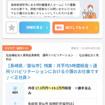
長崎県諫早市にある特別養護老人ホームにて介護職
のお仕事です。資格や経験などは問いません!どなた
でも介護のお仕事にチャレンジしていただける環境
です。ご興味ある方には、面接対策ポイントなど、
さらに詳細をお話しいたしますのでお気軽にご相談
ください。
詳細を見る
無料
紹介してもらう
デイケア（通所リハ）
更新日：2026年04月30日
社会福祉法人真和会真寿苑 通所リハビリテーション
社会福祉法人真
和会
【長崎県／雲仙市】残業：月平均5時間程度☆通
所リハビリテーションにおける介護のお仕事です
♪＜正社員＞
月収
17.3万円～19.1万円
程度 ※諸手当込
給料
み
長崎県 雲仙市 瑞穂町伊福甲681