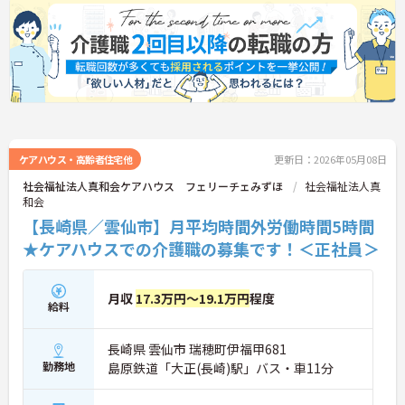
ケアハウス・高齢者住宅他
更新日：2026年05月08日
社会福祉法人真和会ケアハウス フェリーチェみずほ
社会福祉法人真
和会
【長崎県／雲仙市】月平均時間外労働時間5時間
★ケアハウスでの介護職の募集です！＜正社員＞
月収
17.3万円～19.1万円
程度
給料
長崎県 雲仙市 瑞穂町伊福甲681
勤務地
島原鉄道「大正(長崎)駅」バス・車11分