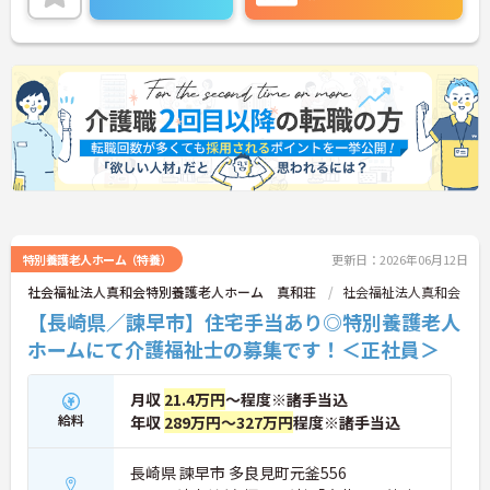
三菱電機グループならではの働きやすい環境が整っ
ています◎
また、勤務時間や勤務日はご希望を考慮！家事や育
児とも両立させやすく、家庭をお持ちの方も無理な
く働けます☆
ご興味がある方は是非一度マイナビまでお問合せく
ださい！！
特別養護老人ホーム（特養）
更新日：2026年06月12日
社会福祉法人真和会特別養護老人ホーム 真和荘
社会福祉法人真和会
【長崎県／諫早市】住宅手当あり◎特別養護老人
ホームにて介護福祉士の募集です！＜正社員＞
月収
21.4万円
～程度※諸手当込
給料
年収
289万円～327万円
程度※諸手当込
長崎県 諫早市 多良見町元釜556