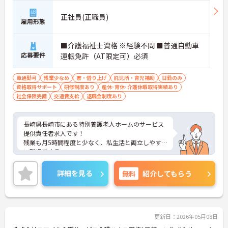
正社員(正職員)
雇用形態
■介護福祉士資格 ※経験不問 ■普通自動車
応募要件
運転免許（AT限定可）必須
車通勤可
残業少なめ
寮・借り上げ
託児所・育児補助
日勤のみ
資格取得サポート
研修制度あり
産休･育休･介護休暇取得実績あり
社会保険完備
交通費支給
退職金制度あり
長崎県長崎市にある特別養護老人ホームのサービス
提供責任者求人です！
残業も月5時間程度と少なく、私生活と両立しやす
い職場です◎
ご興味ある方には、面接対策ポイントなど、詳細を
お話しいたしますのでお気軽にご相談ください。
詳細を見る
無料
紹介してもらう
更新日：2026年05月08日