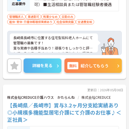
応募要件
可） ■生活相談員または管理職経験者優遇
管理職求人
車通勤可
残業少なめ
日勤のみ
産休･育休･介護休暇取得実績あり
社会保険完備
交通費支給
長崎県長崎市に位置する住宅型有料老人ホームにて
管理職の募集です！
賞与実績や各種手当あり！頑張りをしっかりと評価
しているので、モチベーションを保ちやすい環境で
す♪
育児休暇制度がありますので、ライフステージに応
詳細を見る
無料
紹介してもらう
じて長くお仕事を続けていくことができます◎
ご興味のある方は、マイナビ介護職までお問い合わ
せください。
更新日：2026年05月08日
株式会社CREDUCE介護ハウス かたらんね
株式会社CREDUCE
【長崎県／長崎市】賞与3.2ヶ月分支給実績あり
◎小規模多機能型居宅介護にて介護のお仕事♪＜
正社員＞