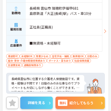
長崎県 雲仙市 瑞穂町伊福甲681
勤務地
島原鉄道「大正(長崎)駅」バス・車10分
正社員(正職員)
雇用形態
■無資格・未経験可
応募要件
車通勤可
未経験OK
残業少なめ
住宅手当・補助
無資格OK
日勤のみ
産休･育休･介護休暇取得実績あり
ボーナス・賞与あり
社会保険完備
交通費支給
退職金制度あり
長崎県雲仙市に位置する介護老人保健施設です。資
格・経験は不問です！日勤のみのお仕事なのでプラ
イベートも大切にしながら働くことができます。無
料駐車場も完備！マイカー通勤も可能で便利です。
ご興味をお持ちの方はお気軽にお問い合わせくださ
い。
詳細を見る
無料
紹介してもらう