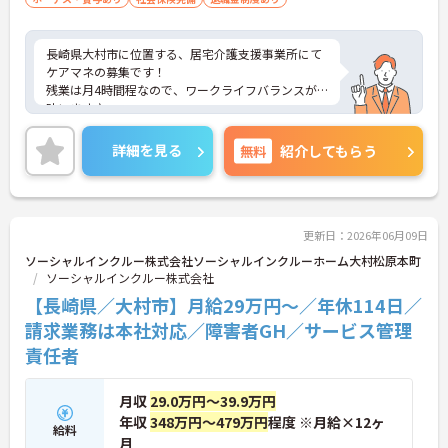
長崎県大村市に位置する、居宅介護支援事業所にて
ケアマネの募集です！
残業は月4時間程なので、ワークライフバランスが
叶います♪
また、マイカー通勤可能で無料駐車場もあるので、
通勤らくらくです◎
詳細を見る
無料
紹介してもらう
ご興味のある方には、面接対策ポイントなど、さら
に詳細をお話しいたしますのでお気軽にご相談くだ
さい！
更新日：2026年06月09日
ソーシャルインクルー株式会社ソーシャルインクルーホーム大村松原本町
ソーシャルインクルー株式会社
【長崎県／大村市】月給29万円～／年休114日／
請求業務は本社対応／障害者GH／サービス管理
責任者
月収
29.0万円～39.9万円
年収
348万円～479万円
程度 ※月給×12ヶ
給料
月