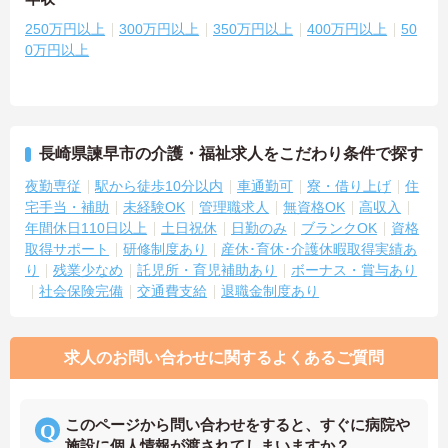
250万円以上
300万円以上
350万円以上
400万円以上
50
0万円以上
長崎県諫早市の介護・福祉求人をこだわり条件で探す
夜勤専従
駅から徒歩10分以内
車通勤可
寮・借り上げ
住
宅手当・補助
未経験OK
管理職求人
無資格OK
高収入
年間休日110日以上
土日祝休
日勤のみ
ブランクOK
資格
取得サポート
研修制度あり
産休･育休･介護休暇取得実績あ
り
残業少なめ
託児所・育児補助あり
ボーナス・賞与あり
社会保険完備
交通費支給
退職金制度あり
求人のお問い合わせに関するよくあるご質問
このページから問い合わせをすると、すぐに病院や
施設に個人情報が渡されてしまいますか？