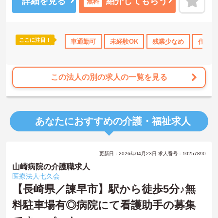
詳細を見る
紹介してもらう
無料
ここに注目！
車通勤可
未経験OK
残業少なめ
住宅手
この法人の別の求人の一覧を見る
あなたにおすすめの介護・福祉求人
更新日：2026年04月23日 求人番号：10257890
山崎病院の介護職求人
医療法人七久会
【長崎県／諫早市】駅から徒歩5分♪無
料駐車場有◎病院にて看護助手の募集