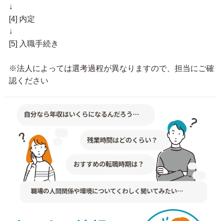
↓
[4] 内定
↓
[5] 入職手続き
※法人によっては選考過程が異なりますので、担当にご確
認ください