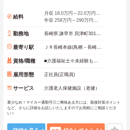
月収 18.0万円～22.0万円概算／夜勤・深夜勤合わせて5回分含む
給料
年収 258万円～290万円概算／賞与3.0ヶ月分の場合
勤務地
長崎県 諫早市 貝津町3015番地
最寄り駅
ＪＲ長崎本線(鳥栖－長崎)「西諫早駅」徒歩14分
資格/職種
■介護福祉士※未経験も相談可
雇用形態
正社員(正職員)
サービス
介護老人保健施設（老健）
業少なめ！マイカー通勤可◎ご興味ある方には、面接対策ポイント
など、さらに詳細をお話しいたしますのでお気軽にご相談くださ
い！