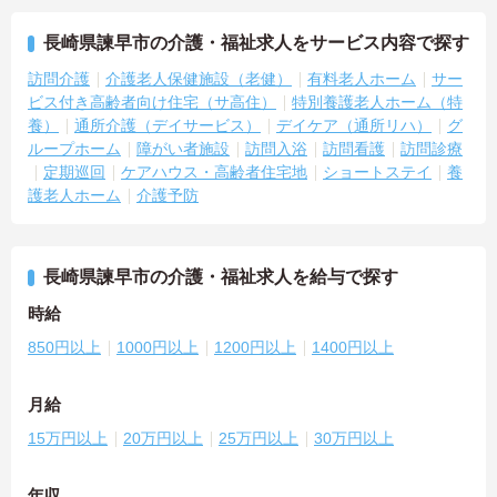
長崎県諫早市の介護・福祉求人をサービス内容で探す
訪問介護
介護老人保健施設（老健）
有料老人ホーム
サー
ビス付き高齢者向け住宅（サ高住）
特別養護老人ホーム（特
養）
通所介護（デイサービス）
デイケア（通所リハ）
グ
ループホーム
障がい者施設
訪問入浴
訪問看護
訪問診療
定期巡回
ケアハウス・高齢者住宅地
ショートステイ
養
護老人ホーム
介護予防
長崎県諫早市の介護・福祉求人を給与で探す
時給
850円以上
1000円以上
1200円以上
1400円以上
月給
15万円以上
20万円以上
25万円以上
30万円以上
年収