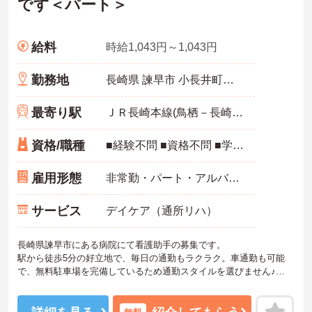
です＜パート＞
給料
時給1,043円～1,043円
勤務地
長崎県 諫早市 小長井町小川原浦656
最寄り駅
ＪＲ長崎本線(鳥栖－長崎)「小長井駅」徒歩5分
資格/職種
■経験不問 ■資格不問 ■学歴不問
雇用形態
非常勤・パート・アルバイト
サービス
デイケア（通所リハ）
長崎県諫早市にある病院にて看護助手の募集です。
駅から徒歩5分の好立地で、毎日の通勤もラクラク。車通勤も可能
で、無料駐車場を完備しているため通勤スタイルを選びません♪
日勤のみなので、仕事後の時間も大切にでき、プライベートとの両
立も出来ます◎
ご興味のある方には、面接対策ポイントなど、さらに詳細をご案内