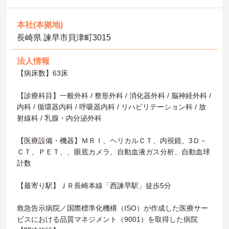
本社(本拠地)
長崎県 諫早市貝津町3015
法人情報
【病床数】63床
【診療科目】一般外科 / 整形外科 / 消化器外科 / 脳神経外科 /
内科 / 循環器内科 / 呼吸器内科 / リハビリテーション科 / 放
射線科 / 乳腺・内分泌外科
【医療設備・機器】ＭＲＩ、ヘリカルＣＴ、内視鏡、3Ｄ－
ＣＴ、ＰＥＴ、、眼底カメラ、自動血液ガス分析、自動血球
計数
【最寄り駅】ＪＲ長崎本線「西諫早駅」徒歩5分
救急告示病院／国際標準化機構（ISO）が作成した医療サー
ビスにおける品質マネジメント（9001）を取得した病院