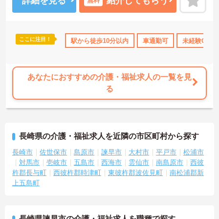
詳細を見る
紹介してもらう
無料
しますのでお気軽にご相談ください！
ここに注目！
駅から徒歩10分以内
車通勤可
未経験OK
あなたにおすすめの介護・福祉求人の一覧を見
る
長崎県の介護・福祉求人を近隣の市区町村から探す
長崎市
佐世保市
島原市
諫早市
大村市
平戸市
松浦市
対馬市
壱岐市
五島市
西海市
雲仙市
南島原市
西彼
杵郡長与町
西彼杵郡時津町
東彼杵郡波佐見町
南松浦郡新
上五島町
長崎県諫早市の介護・福祉求人を職種で探す