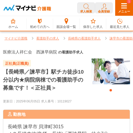
0
1
求人検索
会員登録
メニュー
ホーム
初めての方へ
面談会場一覧
保存した求人
最近見た求人
マイナビ介護職
看護助手の求人
長崎県の看護助手求人
諫早市の看護助
医療法人祥仁会 西諫早病院
の看護助手求人
正社員(正職員)
【長崎県／諫早市】駅チカ徒歩10
分以内★病院病棟での看護助手の
募集です！＜正社員＞
更新日：2025年06月05日 求人番号：10119027
勤務地
長崎県
諫早市 貝津町3015