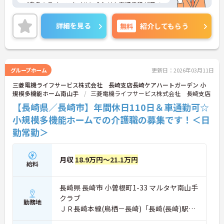
ご自身のライフスタイルに合わせた交通手段が選べ
ます！
昇給と賞与ありで、あなたの頑張りがしっかり評価
詳細を見る
無料
紹介してもらう
され、やりがいをもってお仕事ができます♪
ご興味ある方は面接ポイントをお伝えしますので、
お気軽にご連絡ください。
グループホーム
更新日：2026年03月11日
三菱電機ライフサービス株式会社 長崎支店長崎ケアハートガーデン 小
規模多機能ホーム南山手
三菱電機ライフサービス株式会社 長崎支店
【長崎県／長崎市】年間休日110日＆車通勤可☆
小規模多機能ホームでの介護職の募集です！＜日
勤常勤＞
月収
18.9万円～21.1万円
給料
長崎県 長崎市 小曽根町1-33 マルタヤ南山手
クラブ
勤務地
ＪＲ長崎本線(鳥栖－長崎)「長崎(長崎)駅」
バス・車5分