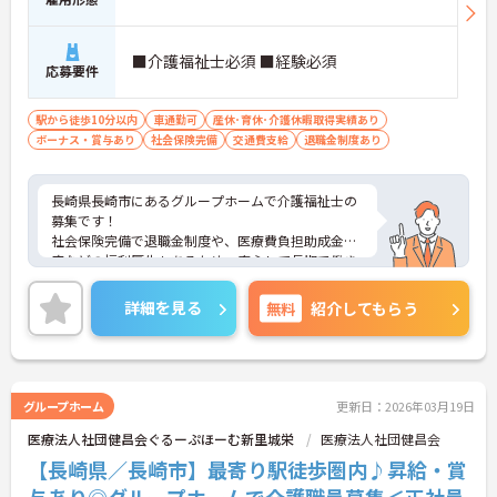
■介護福祉士必須 ■経験必須
応募要件
駅から徒歩10分以内
車通勤可
産休･育休･介護休暇取得実績あり
ボーナス・賞与あり
社会保険完備
交通費支給
退職金制度あり
長崎県長崎市にあるグループホームで介護福祉士の
募集です！
社会保険完備で退職金制度や、医療費負担助成金制
度などの福利厚生もあるため、安心して長期で働き
やすい環境が整っています◎
また、最寄り駅から徒歩8分でマイカー通勤もOKな
詳細を見る
無料
紹介してもらう
ので、ご自身のライフスタイルに合わせた交通手段
が選べます！
ご興味ある方は面接ポイントをお伝えしますので、
お気軽にご連絡ください。
グループホーム
更新日：2026年03月19日
医療法人社団健昌会ぐるーぷほーむ新里城栄
医療法人社団健昌会
【長崎県／長崎市】最寄り駅徒歩圏内♪昇給・賞