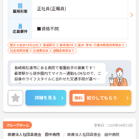
正社員(正職員)
雇用形態
■資格不問
応募要件
駅から徒歩10分以内
車通勤可
無資格OK
産休･育休･介護休暇取得実績あり
社会保険完備
交通費支給
退職金制度あり
長崎県松浦市にある病院で看護助手の募集です！
最寄駅から徒歩圏内でマイカー通勤もOKなので、ご
自身のライフスタイルに合わせた交通手段が選べま
す◎
また、社会保険完備で退職金制度や育児休業の取得
実績もあり安心して働きやすい環境が整っていま
詳細を見る
無料
紹介してもらう
す！
ご興味ある方は面接ポイントをお伝えしますので、
お気軽にご連絡ください。
グループホーム
更新日：2026年04月15日
医療法人社団昌徳会 田中病院
医療法人社団昌徳会 田中病院