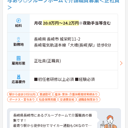
与あり◎グループホームで介護職員募集＜正社員
＞
月収
20.0万円～24.2万円
※夜勤手当等含む
給料
長崎県 長崎市 城栄町11-2
勤務地
長崎電気軌道本線「大橋(長崎)駅」徒歩8分
正社員(正職員)
雇用形態
■初任者研修以上必須 ■経験必須
応募要件
駅から徒歩10分以内
車通勤可
産休･育休･介護休暇取得実績あり
ボーナス・賞与あり
社会保険完備
交通費支給
退職金制度あり
長崎県長崎市にあるグループホームで介護職員の募
集です！
最寄り駅から徒歩8分でマイカー通勤もOKなので、