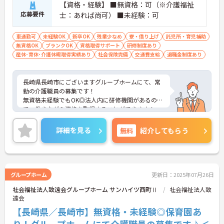
【資格・経験】 ■無資格：可（※介護福祉
応募要件
士：あれば尚可） ■未経験：可
車通勤可
未経験OK
新卒OK
残業少なめ
寮・借り上げ
託児所・育児補助
無資格OK
ブランクOK
資格取得サポート
研修制度あり
産休･育休･介護休暇取得実績あり
社会保険完備
交通費支給
退職金制度あり
長崎県長崎市にございますグループホームにて、常
勤の介護職員の募集です！
無資格未経験でもOK◎法人内に研修機関があるの
で、働きながら資格を取得することができます！
また、子育て中の方も安心して働けるよう企業主導
型保育園もございますので、育児と仕事の両立が可
詳細を見る
無料
紹介してもらう
能です！
ご興味がありましたら、詳細をお伝えしますので、
お気軽にお問い合わせください！
グループホーム
更新日：2025年07月26日
社会福祉法人致遠会グループホーム サンハイツ西町Ⅱ
社会福祉法人致
遠会
【長崎県／長崎市】無資格・未経験◎保育園あ
り！グループホームにて介護職員の募集です♪＜