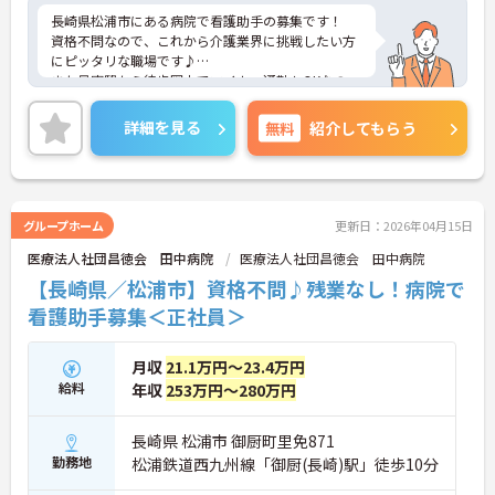
長崎県松浦市にある病院で看護助手の募集です！
資格不問なので、これから介護業界に挑戦したい方
にピッタリな職場です♪
また最寄駅から徒歩圏内でマイカー通勤もOKなの
で、ご自身のライフスタイルに合わせた交通手段が
選べます！
詳細を見る
無料
紹介してもらう
ご興味ある方は面接ポイントをお伝えしますので、
お気軽にご連絡ください。
グループホーム
更新日：2026年04月15日
医療法人社団昌徳会 田中病院
医療法人社団昌徳会 田中病院
【長崎県／松浦市】資格不問♪残業なし！病院で
看護助手募集＜正社員＞
月収
21.1万円～23.4万円
給料
年収
253万円～280万円
長崎県 松浦市 御厨町里免871
勤務地
松浦鉄道西九州線「御厨(長崎)駅」徒歩10分