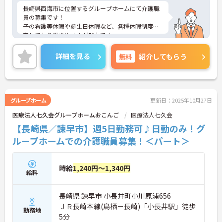
長崎県西海市に位置するグループホームにて介護職
員の募集です！
子の看護等休暇や誕生日休暇など、各種休暇制度充
実しており働きやすさが魅力です。
ご興味のある方には、面接対策ポイントなど、さら
に詳細をご案内しますのでお気軽にご相談くださ
詳細を見る
無料
紹介してもらう
い！
グループホーム
更新日：2025年10月27日
医療法人七久会グループホームおこんご
医療法人七久会
【長崎県／諫早市】週5日勤務可♪日勤のみ！グ
ループホームでの介護職員募集！＜パート＞
時給
1,240円～1,340円
給料
長崎県 諫早市 小長井町小川原浦656
ＪＲ長崎本線(鳥栖－長崎)「小長井駅」徒歩
勤務地
5分