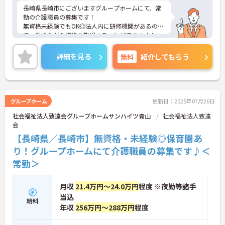
長崎県長崎市にございますグループホームにて、常
勤の介護職員の募集です！
無資格未経験でもOK◎法人内に研修機関があるの
で、働きながら資格を取得することができます！
また、子育て中の方も安心して働けるよう企業主導
型保育園もございますので、育児と仕事の両立が可
詳細を見る
無料
紹介してもらう
能です！
ご興味がありましたら、詳細をお伝えしますので、
お気軽にお問い合わせください！
グループホーム
更新日：2025年07月26日
社会福祉法人致遠会グループホームサンハイツ青山
社会福祉法人致遠
会
【長崎県／長崎市】無資格・未経験◎保育園あ
り！グループホームにて介護職員の募集です♪＜
常勤＞
月収
21.4万円～24.0万円
程度 ※夜勤等諸手
当込
給料
年収
256万円～288万円
程度