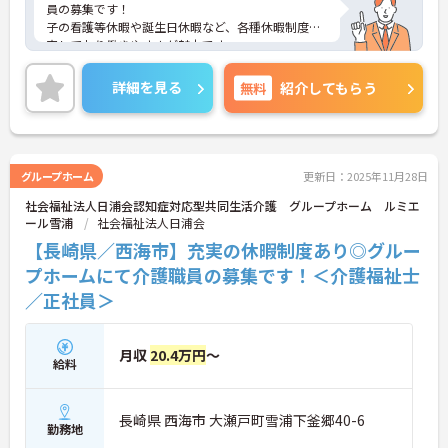
員の募集です！
子の看護等休暇や誕生日休暇など、各種休暇制度充
実しており働きやすさが魅力です。
ご興味のある方には、面接対策ポイントなど、さら
に詳細をご案内しますのでお気軽にご相談くださ
詳細を見る
無料
紹介してもらう
い！
グループホーム
更新日：2025年11月28日
社会福祉法人日浦会認知症対応型共同生活介護 グループホーム ルミエ
ール雪浦
社会福祉法人日浦会
【長崎県／西海市】充実の休暇制度あり◎グルー
プホームにて介護職員の募集です！＜介護福祉士
／正社員＞
月収
20.4万円
～
給料
長崎県 西海市 大瀬戸町雪浦下釜郷40-6
勤務地