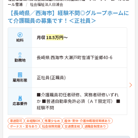
ール雪浦
社会福祉法人日浦会
【長崎県／西海市】経験不問◎グループホームに
て介護職員の募集です！＜正社員＞
月収
18.5万円
～
給料
長崎県 西海市 大瀬戸町雪浦下釜郷40-6
勤務地
正社員(正職員)
雇用形態
■介護職員初任者研修、実務者研修いずれ
か ■普通自動車免許必須（ＡＴ限定可） ■
応募要件
経験不問
車通勤可
未経験OK
残業少なめ
産休･育休･介護休暇取得実績あり
ボーナス・賞与あり
社会保険完備
交通費支給
退職金制度あり