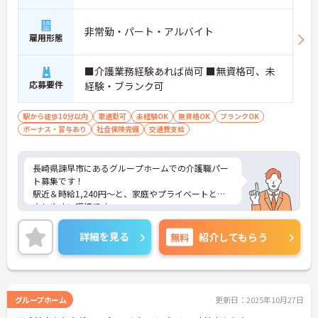
非常勤・パート・アルバイト
雇用形態
■介護業務経験あれば尚可 ■無資格可、未
応募要件
経験・ブランク可
駅から徒歩10分以内
車通勤可
未経験OK
無資格OK
ブランクOK
ボーナス・賞与あり
社会保険完備
交通費支給
長崎県諫早市にあるグループホームでの介護職パー
ト募集です！
駅近＆時給1,240円～と、家庭やプライベートと両
立しやすい環境です。
短時間シフトや資格取得支援も充実しており、子育
て世代やブランクのある方も安心して働けます。ご
詳細を見る
無料
紹介してもらう
興味がある方は、ご面接のポイントをお伝えします
ので、お気軽にお問い合わせください。
グループホーム
更新日：2025年10月27日