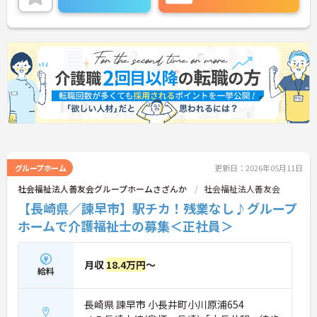
三菱電機グループならではの働きやすい環境が整っ
ています◎
また、勤務時間や勤務日はご希望を考慮！家事や育
児とも両立させやすく、家庭をお持ちの方も無理な
く働けます☆
ご興味がある方は是非一度マイナビまでお問合せく
ださい！！
グループホーム
更新日：2026年05月11日
社会福祉法人善友会グループホームさざんか
社会福祉法人善友会
【長崎県／諫早市】駅チカ！残業なし♪グループ
ホームで介護福祉士の募集＜正社員＞
月収
18.4万円
～
給料
長崎県 諫早市 小長井町小川原浦654