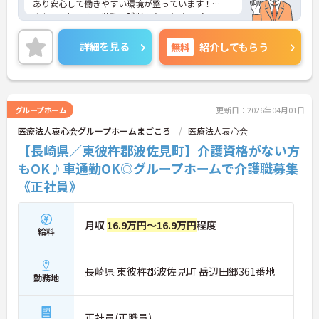
あり安心して働きやすい環境が整っています！
また、日勤のみの勤務で残業もないため、プライベ
ートの時間をしっかり確保でき、仕事との両立がし
やすいです◎
詳細を見る
無料
紹介してもらう
ご興味ある方は面接ポイントをお伝えしますので、
お気軽にご連絡ください。
グループホーム
更新日：2026年04月01日
医療法人衷心会グループホームまごころ
医療法人衷心会
【長崎県／東彼杵郡波佐見町】介護資格がない方
もOK♪車通勤OK◎グループホームで介護職募集
《正社員》
月収
16.9万円～16.9万円
程度
給料
長崎県 東彼杵郡波佐見町 岳辺田郷361番地
勤務地
正社員(正職員)