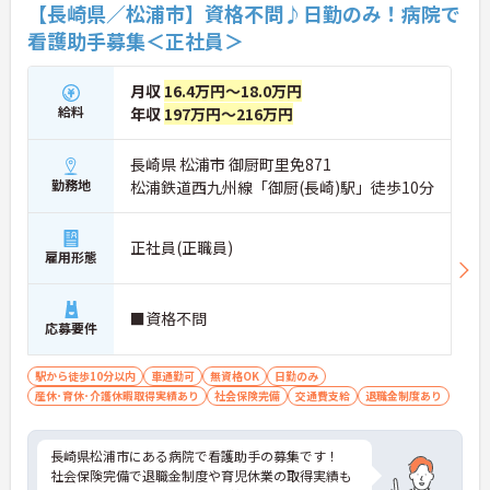
【長崎県／松浦市】資格不問♪日勤のみ！病院で
看護助手募集＜正社員＞
月収
16.4万円～18.0万円
給料
年収
197万円～216万円
長崎県 松浦市 御厨町里免871
勤務地
松浦鉄道西九州線「御厨(長崎)駅」徒歩10分
正社員(正職員)
雇用形態
■資格不問
応募要件
駅から徒歩10分以内
車通勤可
無資格OK
日勤のみ
産休･育休･介護休暇取得実績あり
社会保険完備
交通費支給
退職金制度あり
長崎県松浦市にある病院で看護助手の募集です！
社会保険完備で退職金制度や育児休業の取得実績も