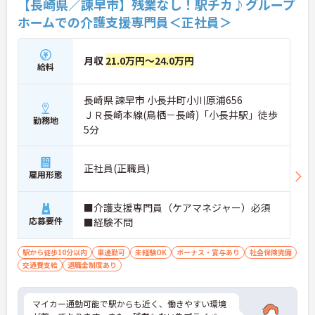
【長崎県／諫早市】残業なし！駅チカ♪グループ
ホームでの介護支援専門員＜正社員＞
月収
21.0万円～24.0万円
給料
長崎県 諫早市 小長井町小川原浦656
ＪＲ長崎本線(鳥栖－長崎)「小長井駅」徒歩
勤務地
5分
正社員(正職員)
雇用形態
■介護支援専門員（ケアマネジャー）必須
応募要件
■経験不問
駅から徒歩10分以内
車通勤可
未経験OK
ボーナス・賞与あり
社会保険完備
交通費支給
退職金制度あり
マイカー通勤可能で駅からも近く、働きやすい環境