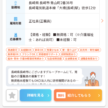
長崎県 長崎市 青山町2番36号
勤務地
長崎電気軌道本線「大橋(長崎)駅」徒歩12分
正社員(正職員)
雇用形態
【資格・経験】 ■無資格：可（※介護福祉
応募要件
士：あれば尚可） ■未経験：可
車通勤可
未経験OK
新卒OK
残業少なめ
寮・借り上げ
託児所・育児補助
無資格OK
ブランクOK
資格取得サポート
研修制度あり
産休･育休･介護休暇取得実績あり
社会保険完備
交通費支給
退職金制度あり
長崎県長崎市にございますグループホームにて、常
勤の介護職員の募集です！
無資格未経験でもOK◎法人内に研修機関があるの
で、働きながら資格を取得することができます！
また、子育て中の方も安心して働けるよう企業主導
型保育園もございますので、育児と仕事の両立が可
詳細を見る
無料
紹介してもらう
能です！
ご興味がありましたら、詳細をお伝えしますので、
お気軽にお問い合わせください！