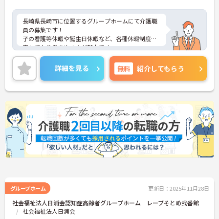
長崎県長崎市に位置するグループホームにて介護職
員の募集です！
子の看護等休暇や誕生日休暇など、各種休暇制度充
実しており働きやすさが魅力です。
ご興味のある方には、面接対策ポイントなど、さら
に詳細をご案内しますのでお気軽にご相談くださ
詳細を見る
無料
紹介してもらう
い！
グループホーム
更新日：2025年11月28日
社会福祉法人日浦会認知症高齢者グループホーム レーブそとめ弐番館
社会福祉法人日浦会