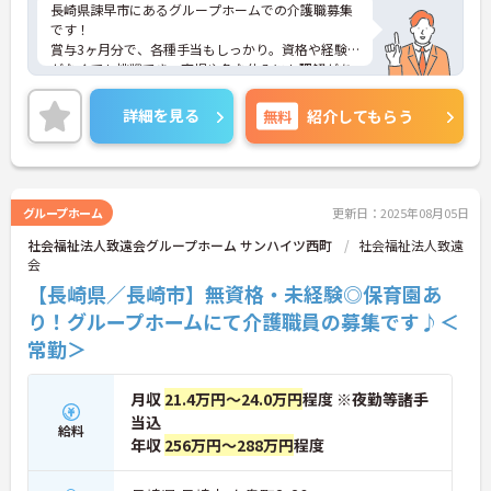
長崎県諫早市にあるグループホームでの介護職募集
です！
賞与3ヶ月分で、各種手当もしっかり。資格や経験
がなくても挑戦でき、育児や急な休みにも理解があ
る温かい職場です。
小長井駅徒歩5分＆無料駐車場利用OKで通勤も安
詳細を見る
無料
紹介してもらう
心。ご興味がある方は、ご面接のポイントをお伝え
しますので、お気軽にお問い合わせください。
グループホーム
更新日：2025年08月05日
社会福祉法人致遠会グループホーム サンハイツ西町
社会福祉法人致遠
会
【長崎県／長崎市】無資格・未経験◎保育園あ
り！グループホームにて介護職員の募集です♪＜
常勤＞
月収
21.4万円～24.0万円
程度 ※夜勤等諸手
当込
給料
年収
256万円～288万円
程度