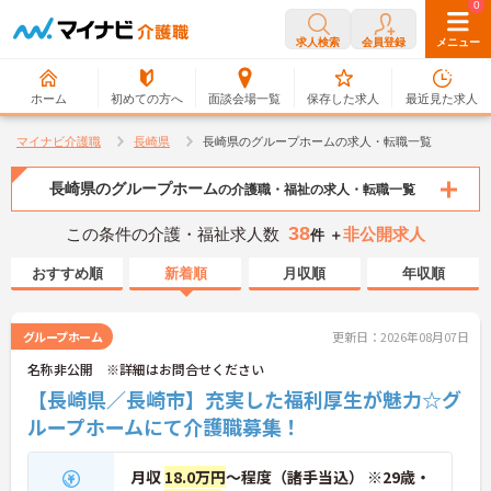
0
0
求人検索
会員登録
メニュー
ホーム
初めての方へ
面談会場一覧
保存した求人
最近見た求人
マイナビ介護職
長崎県
長崎県のグループホームの求人・転職一覧
長崎県のグループホーム
の介護職・福祉の求人・転職一覧
38
この条件の介護・福祉求人数
非公開求人
件 ＋
おすすめ順
新着順
月収順
年収順
グループホーム
更新日：2026年08月07日
名称非公開 ※詳細はお問合せください
【長崎県／長崎市】充実した福利厚生が魅力☆グ
ループホームにて介護職募集！
月収
18.0万円
～程度（諸手当込） ※29歳・