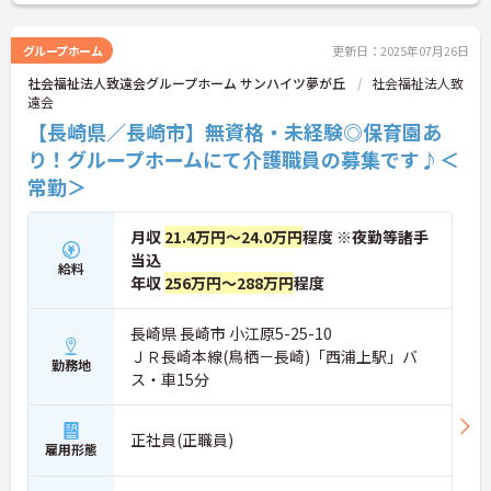
お気軽にお問い合わせください！
グループホーム
更新日：2025年07月26日
社会福祉法人致遠会グループホーム サンハイツ夢が丘
社会福祉法人致
遠会
【長崎県／長崎市】無資格・未経験◎保育園あ
り！グループホームにて介護職員の募集です♪＜
常勤＞
月収
21.4万円～24.0万円
程度 ※夜勤等諸手
当込
給料
年収
256万円～288万円
程度
長崎県 長崎市 小江原5-25-10
ＪＲ長崎本線(鳥栖－長崎)「西浦上駅」バ
勤務地
ス・車15分
正社員(正職員)
雇用形態