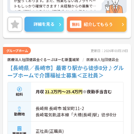
が整っております。また、残業もない為プライベー
トもしっかり確保できます！未経験からの募集です
のでご興味のある方はご面接ポイントお伝えします
のでご気軽にお問い合わせください。
詳細を見る
無料
紹介してもらう
グループホーム
更新日：2026年03月19日
医療法人社団健昌会ぐるーぷほーむ新里城栄
医療法人社団健昌会
【長崎県／長崎市】最寄り駅から徒歩8分♪グル
ープホームで介護福祉士募集＜正社員＞
月収
21.2万円～25.4万円
※夜勤手当含む
給料
長崎県 長崎市 城栄町11-2
勤務地
長崎電気軌道本線「大橋(長崎)駅」徒歩8分
正社員(正職員)
雇用形態