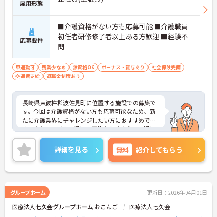
雇用形態
■介護資格がない方も応募可能 ■介護職員
初任者研修修了者以上ある方歓迎 ■経験不
応募要件
問
車通勤可
残業少なめ
無資格OK
ボーナス・賞与あり
社会保険完備
交通費支給
退職金制度あり
長崎県東彼杵郡波佐見町に位置する施設での募集で
す。今回は介護資格がない方も応募可能なため、新
たに介護業界にチャレンジしたい方におすすめで
す。また、マイカー通勤も可能なため安心して通勤
ができます。ご興味のある方はご面接のポイントを
お伝えしますので、お気軽にお問い合わせくださ
詳細を見る
無料
紹介してもらう
い。
グループホーム
更新日：2026年04月01日
医療法人七久会グループホーム おこんご
医療法人七久会