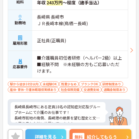
給料
年収
243万円
～程度（諸手当込）
長崎県 長崎市
勤務地
ＪＲ長崎本線(鳥栖－長崎)
正社員(正職員)
雇用形態
■介護職員初任者研修（ヘルパー2級）以上
■経験不問 ※未経験の方もご応募いただ
応募要件
けます。
駅から徒歩10分以内
未経験OK
残業少なめ
ブランクOK
研修制度あり
産休･育休･介護休暇取得実績あり
社会保険完備
交通費支給
退職金制度あり
長崎県長崎市にある定員18名の認知症対応型グルー
プホームにて介護のお仕事です！
長崎市街地の南側、長崎港の絶景を望む歴史と文化
の薫り豊かな地に位置しています！
社会保険完備はもちろん、福利厚生補助制度や保養
施設など充実した福利厚生をご用意♪
詳細を見る
無料
紹介してもらう