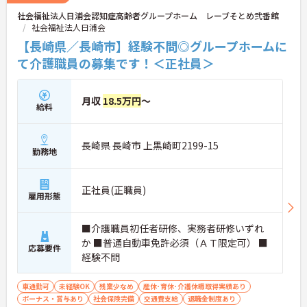
社会福祉法人日浦会認知症高齢者グループホーム レーブそとめ弐番館
社会福祉法人日浦会
【長崎県／長崎市】経験不問◎グループホームに
て介護職員の募集です！＜正社員＞
月収
18.5万円
～
給料
長崎県 長崎市 上黒崎町2199-15
勤務地
正社員(正職員)
雇用形態
■介護職員初任者研修、実務者研修いずれ
か ■普通自動車免許必須（ＡＴ限定可） ■
応募要件
経験不問
車通勤可
未経験OK
残業少なめ
産休･育休･介護休暇取得実績あり
ボーナス・賞与あり
社会保険完備
交通費支給
退職金制度あり