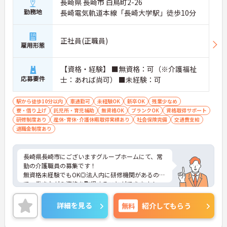
長崎県 長崎市 白鳥町2-26
勤務地
長崎電気軌道本線「長崎大学駅」徒歩10分
正社員(正職員)
雇用形態
【資格・経験】 ■無資格：可（※介護福祉
応募要件
士：あれば尚可） ■未経験：可
駅から徒歩10分以内
車通勤可
未経験OK
新卒OK
残業少なめ
寮・借り上げ
託児所・育児補助
無資格OK
ブランクOK
資格取得サポート
研修制度あり
産休･育休･介護休暇取得実績あり
社会保険完備
交通費支給
退職金制度あり
長崎県長崎市にございますグループホームにて、常
勤の介護職員の募集です！
無資格未経験でもOK◎法人内に研修機関があるの
で、働きながら資格を取得することができます！
また、子育て中の方も安心して働けるよう企業主導
型保育園もございますので、育児と仕事の両立が可
詳細を見る
無料
紹介してもらう
能です！
ご興味がありましたら、詳細をお伝えしますので、