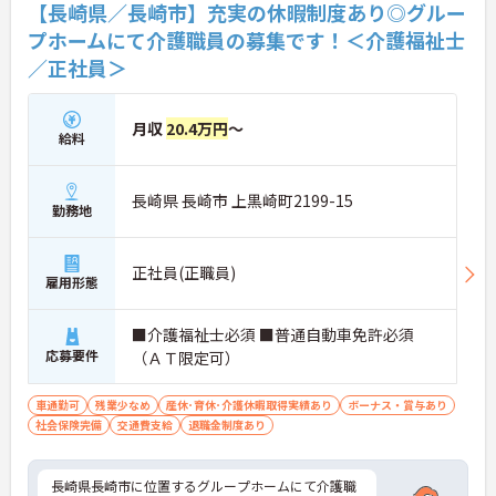
【長崎県／長崎市】充実の休暇制度あり◎グルー
プホームにて介護職員の募集です！＜介護福祉士
／正社員＞
月収
20.4万円
～
給料
長崎県 長崎市 上黒崎町2199-15
勤務地
正社員(正職員)
雇用形態
■介護福祉士必須 ■普通自動車免許必須
応募要件
（ＡＴ限定可）
車通勤可
残業少なめ
産休･育休･介護休暇取得実績あり
ボーナス・賞与あり
社会保険完備
交通費支給
退職金制度あり
長崎県長崎市に位置するグループホームにて介護職