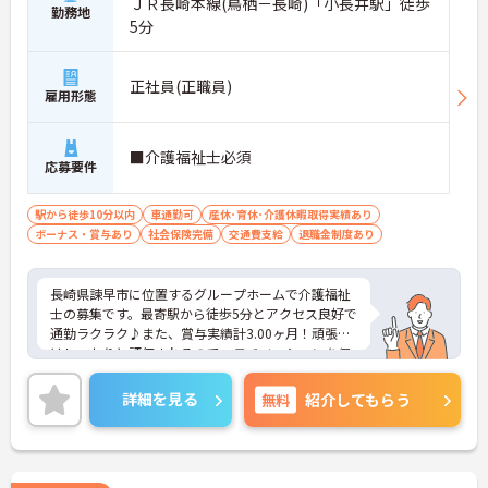
ＪＲ長崎本線(鳥栖－長崎)「小長井駅」徒歩
勤務地
5分
正社員(正職員)
雇用形態
■介護福祉士必須
応募要件
駅から徒歩10分以内
車通勤可
産休･育休･介護休暇取得実績あり
ボーナス・賞与あり
社会保険完備
交通費支給
退職金制度あり
長崎県諫早市に位置するグループホームで介護福祉
士の募集です。最寄駅から徒歩5分とアクセス良好で
通勤ラクラク♪また、賞与実績計3.00ヶ月！頑張り
はしっかりと評価されるので、モチベーションを保
ってお仕事いただけます◎ご興味のある方はご面接
のポイントお伝えしますのでご気軽にお問い合わせ
詳細を見る
無料
紹介してもらう
ください。