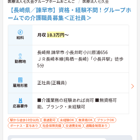
医療法人七久会グループホームおこんご
医療法人七久会
【長崎県／諫早市】資格・経験不問！グループホ
ームでの介護職員募集＜正社員＞
月収
18.3万円
～
給料
長崎県 諫早市 小長井町小川原浦656
ＪＲ長崎本線(鳥栖－長崎)「小長井駅」徒歩
勤務地
5分
正社員(正職員)
雇用形態
■介護業務の経験あれば尚可 ■無資格可
応募要件
能、ブランク・未経験可
駅から徒歩10分以内
車通勤可
未経験OK
無資格OK
ブランクOK
ボーナス・賞与あり
社会保険完備
交通費支給
退職金制度あり