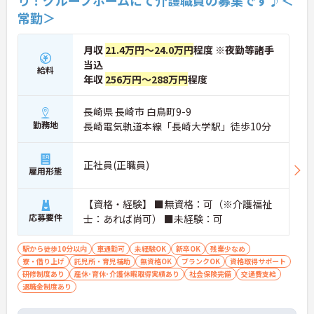
常勤＞
月収
21.4万円～24.0万円
程度 ※夜勤等諸手
当込
給料
年収
256万円～288万円
程度
長崎県 長崎市 白鳥町9-9
勤務地
長崎電気軌道本線「長崎大学駅」徒歩10分
正社員(正職員)
雇用形態
【資格・経験】 ■無資格：可（※介護福祉
応募要件
士：あれば尚可） ■未経験：可
駅から徒歩10分以内
車通勤可
未経験OK
新卒OK
残業少なめ
寮・借り上げ
託児所・育児補助
無資格OK
ブランクOK
資格取得サポート
研修制度あり
産休･育休･介護休暇取得実績あり
社会保険完備
交通費支給
退職金制度あり