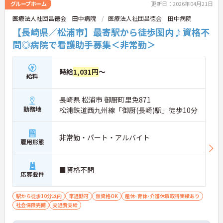
グループホーム
更新日：2026年04月21日
医療法人社団昌徳会 田中病院
医療法人社団昌徳会 田中病院
【長崎県／松浦市】最寄駅から徒歩圏内♪資格不
問◎病院で看護助手募集＜非常勤＞
時給
1,031円
～
給料
長崎県 松浦市 御厨町里免871
勤務地
松浦鉄道西九州線「御厨(長崎)駅」徒歩10分
非常勤・パート・アルバイト
雇用形態
■資格不問
応募要件
駅から徒歩10分以内
車通勤可
無資格OK
産休･育休･介護休暇取得実績あり
社会保険完備
交通費支給