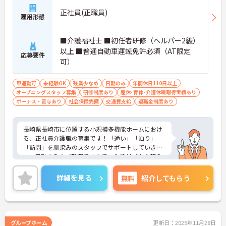
正社員(正職員)
雇用形態
■介護福祉士 ■初任者研修（ヘルパー2級）
以上 ■普通自動車運転免許必須（AT限定
応募要件
可）
車通勤可
未経験OK
残業少なめ
日勤のみ
年間休日110日以上
オープニングスタッフ募集
研修制度あり
産休･育休･介護休暇取得実績あり
ボーナス・賞与あり
社会保険完備
交通費支給
退職金制度あり
長崎県長崎市に位置する小規模多機能ホームにおけ
る、正社員介護職の募集です！「通い」「泊り」
「訪問」を馴染みのスタッフでサポートしていきま
す。日勤のみのご勤務ですので、生活リズムを整え
やすく無理なくご勤務いただけます♪「隠れ家カフ
ェ」のようなおしゃれな施設で職員も気持ちよく働
詳細を見る
無料
紹介してもらう
けます。
ご興味ある方には、面接対策ポイントなど、さらに
詳細をお話しいたしますのでお気軽にご相談くださ
い。
グループホーム
更新日：2025年11月28日