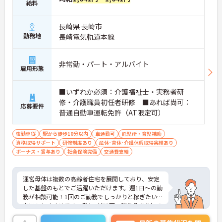
給料
長崎県 長崎市
勤務地
長崎電気軌道本線
非常勤・パート・アルバイト
雇用形態
■いずれか必須：介護福祉士・実務者研
修・介護職員初任者研修 ■あれば尚可：
応募要件
普通自動車運転免許（AT限定可）
夜勤専従
駅から徒歩10分以内
車通勤可
託児所・育児補助
資格取得サポート
研修制度あり
産休･育休･介護休暇取得実績あり
ボーナス・賞与あり
社会保険完備
交通費支給
運営母体は複数の高齢者住宅を展開しており、安定
した基盤のもとでご活躍いただけます。週1日～の勤
務が相談可能！1回のご勤務でしっかりと稼ぎたい
方にもおすすめです。賞与（年2回、諸条件あり）の
実績もあり、あなたの頑張りがしっかりと評価され