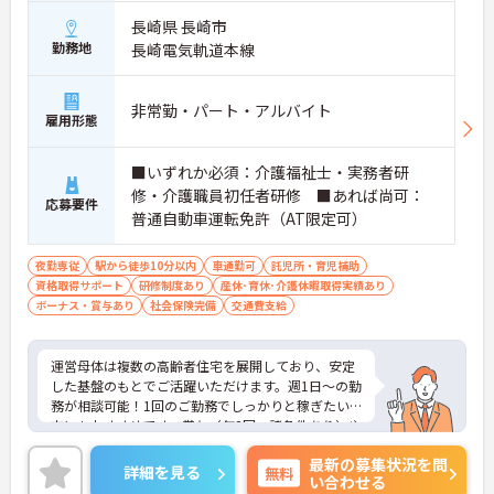
長崎県 長崎市
勤務地
長崎電気軌道本線
非常勤・パート・アルバイト
雇用形態
■いずれか必須：介護福祉士・実務者研
修・介護職員初任者研修 ■あれば尚可：
応募要件
普通自動車運転免許（AT限定可）
夜勤専従
駅から徒歩10分以内
車通勤可
託児所・育児補助
資格取得サポート
研修制度あり
産休･育休･介護休暇取得実績あり
ボーナス・賞与あり
社会保険完備
交通費支給
運営母体は複数の高齢者住宅を展開しており、安定
した基盤のもとでご活躍いただけます。週1日～の勤
務が相談可能！1回のご勤務でしっかりと稼ぎたい
方にもおすすめです。賞与（年2回、諸条件あり）や
昇給の実績もあり、あなたの頑張りがしっかりと評
最新の募集状況を問
価されます。無料の社員給食（1日1食）や、育休か
詳細を見る
無料
い合わせる
らの復職をサポートする育児給付金+（プラス）制