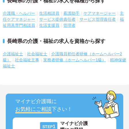
長崎県の介護・福祉の求人を職種から探す
介護職・ヘルパー
生活相談員
看護助手
ケアマネージャー
主
任ケアマネジャー
サービス提供責任者
サービス管理責任者
福
祉用具専門相談員
生活支援員
管理者
長崎県の介護・福祉の求人を資格から探す
介護福祉士
社会福祉士
介護職員初任者研修（ホームヘルパー2
級）
社会福祉主事
実務者研修（ホームヘルパー1級）
精神保健
福祉士
マイナビ介護職に
お気軽にご相談
下さい！
マイナビ介護
1
STEP