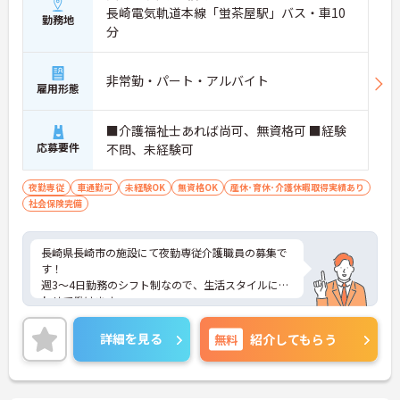
長崎電気軌道本線「蛍茶屋駅」バス・車10
勤務地
分
非常勤・パート・アルバイト
雇用形態
■介護福祉士あれば尚可、無資格可 ■経験
応募要件
不問、未経験可
夜勤専従
車通勤可
未経験OK
無資格OK
産休･育休･介護休暇取得実績あり
社会保険完備
長崎県長崎市の施設にて夜勤専従介護職員の募集で
す！
週3～4日勤務のシフト制なので、生活スタイルに合
わせて働けます。
未経験でも丁寧な研修体制がありますので安心して
スタートできます。
詳細を見る
無料
紹介してもらう
マイカー通勤OK、各種手当・福利厚生も充実してい
ます。ご興味がある方は、ご面接のポイントをお伝
えしますので、お気軽にお問い合わせください