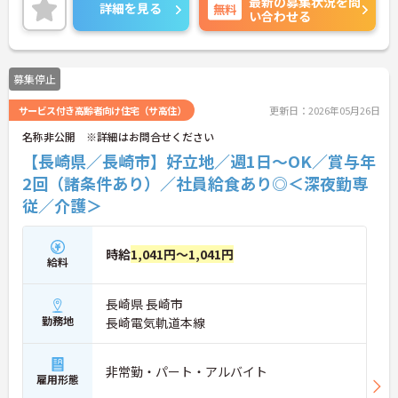
最新の募集状況を問
ます。無料の社員給食（1日1食）や、育休からの復
詳細を見る
無料
い合わせる
職をサポートする育児給付金+（プラス）制度（最
大10万円）、資格取得支援制度（最大10万円補助）
など、福利厚生も充実しています。社内研修やキャ
リアパス制度も整っており、スキルアップを目指し
募集停止
たい方にも最適です。ご興味のある方には、面接対
策ポイントなど、さらに詳細をお話ししますのでお
サービス付き高齢者向け住宅（サ高住）
更新日：2026年05月26日
気軽にご相談ください！
名称非公開 ※詳細はお問合せください
【長崎県／長崎市】好立地／週1日～OK／賞与年
2回（諸条件あり）／社員給食あり◎＜深夜勤専
従／介護＞
時給
1,041円～1,041円
給料
長崎県 長崎市
勤務地
長崎電気軌道本線
非常勤・パート・アルバイト
雇用形態