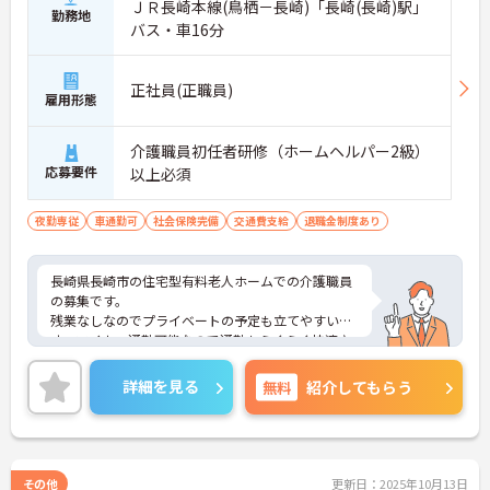
ＪＲ長崎本線(鳥栖－長崎)「長崎(長崎)駅」
勤務地
バス・車16分
正社員(正職員)
雇用形態
介護職員初任者研修（ホームヘルパー2級）
応募要件
以上必須
夜勤専従
車通勤可
社会保険完備
交通費支給
退職金制度あり
長崎県長崎市の住宅型有料老人ホームでの介護職員
の募集です。
残業なしなのでプライベートの予定も立てやすいで
す。マイカー通勤可能なので通勤もらくらく快適♪
ご興味のある方は、面接のポイントをお伝えします
のでお気軽にお問い合せください。
詳細を見る
無料
紹介してもらう
その他
更新日：2025年10月13日