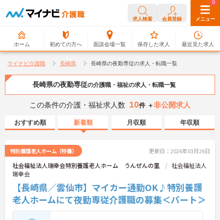
0
0
求人検索
会員登録
メニュー
ホーム
初めての方へ
面談会場一覧
保存した求人
最近見た求人
マイナビ介護職
長崎県
長崎県の夜勤専従の求人・転職一覧
長崎県の夜勤専従
の介護職・福祉の求人・転職一覧
10
この条件の介護・福祉求人数
非公開求人
件 ＋
おすすめ順
新着順
月収順
年収順
特別養護老人ホーム（特養）
更新日：2026年03月26日
社会福祉法人瑞幸会特別養護老人ホーム うんぜんの里
社会福祉法人
瑞幸会
【長崎県／雲仙市】マイカー通勤OK♪特別養護
老人ホームにて夜勤専従介護職の募集＜パート＞