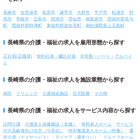
長崎市
佐世保市
島原市
諫早市
大村市
平戸市
松浦市
対
馬市
壱岐市
五島市
西海市
雲仙市
南島原市
西彼杵郡長与
町
西彼杵郡時津町
東彼杵郡波佐見町
南松浦郡新上五島町
長崎県の介護・福祉の求人を雇用形態から探す
正社員(正職員)
契約社員・嘱託社員
非常勤・パート・アルバイ
ト
長崎県の介護・福祉の求人を施設業態から探す
病院
クリニック
介護福祉施設
在宅医療
その他
長崎県の介護・福祉の求人をサービス内容から探す
訪問介護
介護老人保健施設（老健）
有料老人ホーム
サービス
付き高齢者向け住宅（サ高住）
特別養護老人ホーム（特養）
通
所介護（デイサービス）
デイケア（通所リハ）
グループホーム