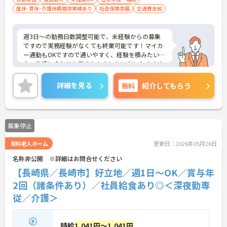
産休･育休･介護休暇取得実績あり
社会保険完備
交通費支給
週3日～の勤務日数調整可能で、未経験からの募集
ですので実務経験がなくても終業可能です！マイカ
ー通勤もOKですので通いやすく、経験を積みたい
方、生活に合わせた働きかたをしたい方におすすめ
の求人となっております。
詳細を見る
無料
紹介してもらう
募集停止
有料老人ホーム
更新日：2026年05月26日
名称非公開 ※詳細はお問合せください
【長崎県／長崎市】好立地／週1日～OK／賞与年
2回（諸条件あり）／社員給食あり◎＜深夜勤専
従／介護＞
時給
1,041円～1,041円