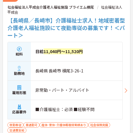
社会福祉法人平成会介護老人福祉施設 プライエム横尾
社会福祉法人
平成会
【長崎県／長崎市】介護福祉士求人！地域密着型
介護老人福祉施設にて夜勤専従の募集です！＜パ
ート＞
日給
11,040円～11,520円
給料
長崎県 長崎市 横尾3-26-1
勤務地
非常勤・パート・アルバイト
雇用形態
■介護福祉士：必須 ■経験不問
応募要件
夜勤専従
車通勤可
産休･育休･介護休暇取得実績あり
社会保険完備
交通費支給