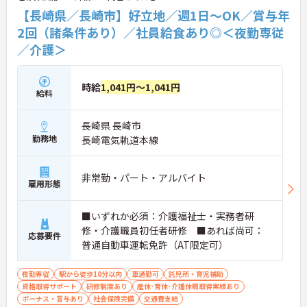
【長崎県／長崎市】好立地／週1日～OK／賞与年
2回（諸条件あり）／社員給食あり◎＜夜勤専従
／介護＞
時給
1,041円～1,041円
給料
長崎県 長崎市
勤務地
長崎電気軌道本線
非常勤・パート・アルバイト
雇用形態
■いずれか必須：介護福祉士・実務者研
修・介護職員初任者研修 ■あれば尚可：
応募要件
普通自動車運転免許（AT限定可）
夜勤専従
駅から徒歩10分以内
車通勤可
託児所・育児補助
資格取得サポート
研修制度あり
産休･育休･介護休暇取得実績あり
ボーナス・賞与あり
社会保険完備
交通費支給