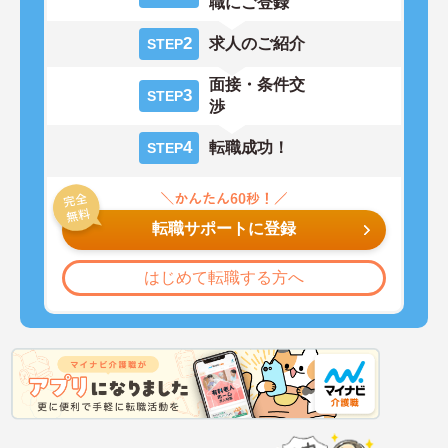
職にご登録
2
求人のご紹介
STEP
面接・条件交
3
STEP
渉
4
転職成功！
STEP
転職サポートに登録
はじめて転職する方へ