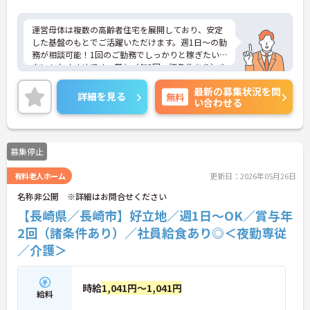
運営母体は複数の高齢者住宅を展開しており、安定
した基盤のもとでご活躍いただけます。週1日～の勤
務が相談可能！1回のご勤務でしっかりと稼ぎたい
方にもおすすめです。賞与（年2回、諸条件あり）や
昇給の実績もあり、あなたの頑張りがしっかりと評
最新の募集状況を問
価されます。無料の社員給食（1日1食）や、育休か
詳細を見る
無料
い合わせる
らの復職をサポートする育児給付金+（プラス）制
度（最大10万円）、資格取得支援制度（最大10万円
補助）など、福利厚生も充実しています。社内研修
やキャリアパス制度も整っており、スキルアップを
募集停止
目指したい方にも最適です。ご興味のある方には、
面接対策ポイントなど、さらに詳細をお話しします
有料老人ホーム
更新日：2026年05月26日
のでお気軽にご相談ください！
名称非公開 ※詳細はお問合せください
【長崎県／長崎市】好立地／週1日～OK／賞与年
2回（諸条件あり）／社員給食あり◎＜夜勤専従
／介護＞
時給
1,041円～1,041円
給料