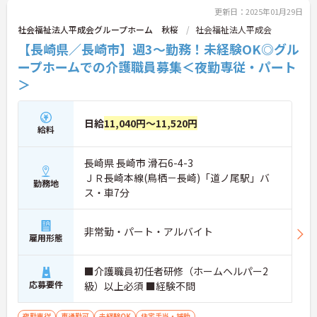
更新日：2025年01月29日
社会福祉法人平成会グループホーム 秋桜
社会福祉法人平成会
【長崎県／長崎市】週3～勤務！未経験OK◎グル
ープホームでの介護職員募集＜夜勤専従・パート
＞
日給
11,040円～11,520円
給料
長崎県 長崎市 滑石6-4-3
ＪＲ長崎本線(鳥栖－長崎)「道ノ尾駅」バ
勤務地
ス・車7分
非常勤・パート・アルバイト
雇用形態
■介護職員初任者研修（ホームヘルパー2
応募要件
級）以上必須 ■経験不問
夜勤専従
車通勤可
未経験OK
住宅手当・補助