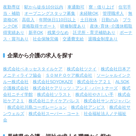
夜勤専従
駅から徒歩10分以内
車通勤可
寮・借り上げ
住宅手
当・補助
オープニングスタッフ募集
未経験OK
管理職求人
無
資格OK
高収入
年間休日110日以上
土日祝休
日勤のみ
ブラ
ンクOK
資格取得サポート
研修制度あり
産休･育休･介護休暇取
得実績あり
新卒OK
残業少なめ
託児所・育児補助あり
ボーナ
ス・賞与あり
社会保険完備
交通費支給
退職金制度あり
企業から介護の求人を探す
株式会社ベネッセスタイルケア
株式会社ツクイ
株式会社日本ア
メニティライフ協会
ＳＯＭＰＯケア株式会社
ソーシャルインク
ルー株式会社
株式会社SOYOKAZE
株式会社ケア２１
ALSOK
介護株式会社
株式会社ケアリッツ・アンド・パートナーズ
株式
会社ニチイ学館
株式会社ソラスト
株式会社やさしい手
株式会
社ケア２１
株式会社ニチイケアパレス
株式会社サンガジャパン
株式会社川島コーポレーション
株式会社アンビス
株式会社サ
ンウェルズ
株式会社スーパー・コート
社会福祉法人ノテ福祉
会