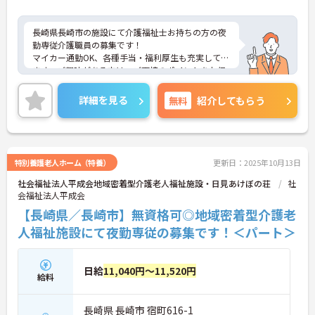
長崎県長崎市の施設にて介護福祉士お持ちの方の夜
勤専従介護職員の募集です！
マイカー通勤OK、各種手当・福利厚生も充実してい
ます。ご興味がある方は、ご面接のポイントをお伝
えしますので、お気軽にお問い合わせください
詳細を見る
無料
紹介してもらう
特別養護老人ホーム（特養）
更新日：2025年10月13日
社会福祉法人平成会地域密着型介護老人福祉施設・日見あけぼの荘
社
会福祉法人平成会
【長崎県／長崎市】無資格可◎地域密着型介護老
人福祉施設にて夜勤専従の募集です！＜パート＞
日給
11,040円～11,520円
給料
長崎県 長崎市 宿町616-1