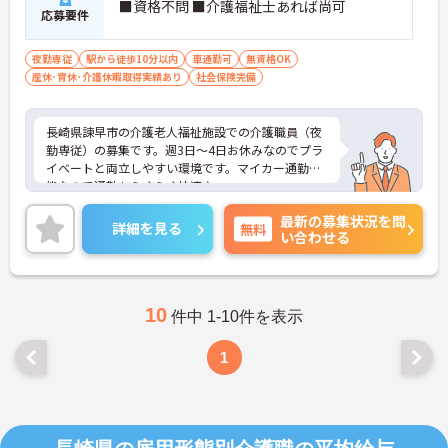
■資格不問 ■介護福祉士あれば尚可
応募要件
夜勤専従
駅から徒歩10分以内
車通勤可
無資格OK
産休･育休･介護休暇取得実績あり
社会保険完備
長崎県諫早市の介護老人福祉施設での介護職員（夜
勤専従）の募集です。週3日～4日お休みなのでプラ
イベートと両立しやすい環境です。マイカー通勤可
能なので通勤もらくらく快適♪
ご興味のある方は、面接のポイントをお伝えします
最新の募集状況を問
のでお気軽にお問い合せください。
詳細を見る
無料
い合わせる
10
件中 1-10件を表示
1