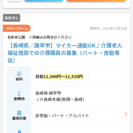
度（最大10万円）、資格取得支援制度（最大10万円
補助）など、福利厚生も充実しています。社内研修
やキャリアパス制度も整っており、スキルアップを
募集停止
目指したい方にも最適です。ご興味のある方には、
面接対策ポイントなど、さらに詳細をお話しします
グループホーム
更新日：2025年12月25日
のでお気軽にご相談ください！
名称非公開 ※詳細はお問合せください
【長崎県／諫早市】マイカー通勤OK♪介護老人
福祉施設での介護職員の募集〈パート・夜勤専
従〉
日給
11,040円～11,520円
給料
長崎県 諫早市
勤務地
ＪＲ長崎本線(鳥栖－長崎)
非常勤・パート・アルバイト
雇用形態