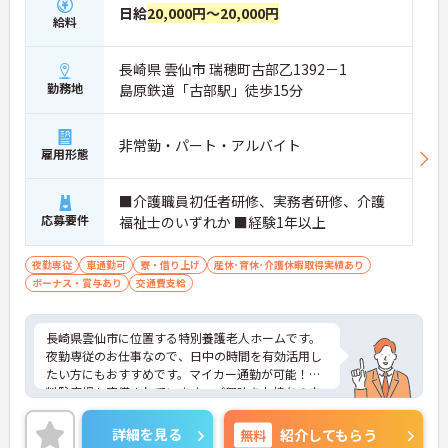
日給
20,000円～20,000円
給料
長崎県 雲仙市 瑞穂町古部乙1392－1
勤務地
島原鉄道「古部駅」徒歩15分
非常勤・パート・アルバイト
雇用形態
■介護職員初任者研修、実務者研修、介護
応募要件
福祉士のいずれか ■経験1年以上
夜勤専従
車通勤可
寮・借り上げ
産休･育休･介護休暇取得実績あり
ボーナス・賞与あり
交通費支給
長崎県雲仙市に位置する特別養護老人ホームです。
夜勤専従のお仕事なので、日中の時間を有効活用し
たい方にもおすすめです。マイカー通勤が可能！無
料駐車場も完備されています。ご興味をお持ちの方
はお気軽にお問い合わせください。
詳細を見る
無料
紹介してもらう