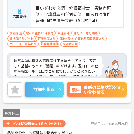
■いずれか必須：介護福祉士・実務者研
修・介護職員初任者研修 ■あれば尚可：
応募要件
普通自動車運転免許（AT限定可）
夜勤専従
駅から徒歩10分以内
車通勤可
託児所・育児補助
資格取得サポート
研修制度あり
産休･育休･介護休暇取得実績あり
ボーナス・賞与あり
社会保険完備
交通費支給
運営母体は複数の高齢者住宅を展開しており、安定
した基盤のもとでご活躍いただけます。週1日～の勤
務が相談可能！1回のご勤務でしっかりと稼ぎたい
方にもおすすめです。賞与（年2回、諸条件あり）の
実績もあり、あなたの頑張りがしっかりと評価され
最新の募集状況を問
ます。無料の社員給食（1日1食）や、育休からの復
詳細を見る
無料
い合わせる
職をサポートする育児給付金+（プラス）制度（最
大10万円）、資格取得支援制度（最大10万円補助）
など、福利厚生も充実しています。社内研修やキャ
リアパス制度も整っており、スキルアップを目指し
募集停止
たい方にも最適です。ご興味のある方には、面接対
策ポイントなど、さらに詳細をお話ししますのでお
サービス付き高齢者向け住宅（サ高住）
更新日：2026年05月26日
気軽にご相談ください！
名称非公開 ※詳細はお問合せください