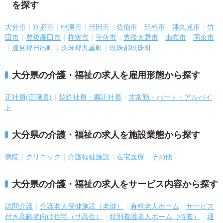
を探す
大分市
別府市
中津市
日田市
佐伯市
臼杵市
津久見市
竹
田市
豊後高田市
杵築市
宇佐市
豊後大野市
由布市
国東市
速見郡日出町
玖珠郡九重町
玖珠郡玖珠町
大分県の介護・福祉の求人を雇用形態から探す
正社員(正職員)
契約社員・嘱託社員
非常勤・パート・アルバイ
ト
大分県の介護・福祉の求人を施設業態から探す
病院
クリニック
介護福祉施設
在宅医療
その他
大分県の介護・福祉の求人をサービス内容から探す
訪問介護
介護老人保健施設（老健）
有料老人ホーム
サービス
付き高齢者向け住宅（サ高住）
特別養護老人ホーム（特養）
通