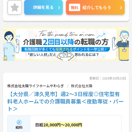
ワークや扶養内での勤務も歓迎しており、ご自身の
詳細を見る
無料
紹介してもらう
ペースで働けます。20代から60代まで幅広い世代が
活躍中で、未経験や無資格の方でも安心してスター
トできるよう、先輩スタッフが丁寧にサポートしま
す。昇給の機会は年2回あり、頑張りが評価される環
境です。正社員登用制度や産休・育休制度も整って
いるため、ライフステージに合わせて長く働き続け
られます。介護に挑戦したい方や、空いた時間を有
効活用したい方におすすめです。ご興味のある方は
詳細等をお伝えしますので、お気軽にお問い合わせ
ください。
更新日：2026年03月25日
株式会社太陽ライフホームやわらぎ
株式会社太陽
【大分県／津久見市】週2～3日程度◎住宅型有
料老人ホームでの介護職員募集＜夜勤専従・パー
ト＞
日給
20,000円～20,000円
給料