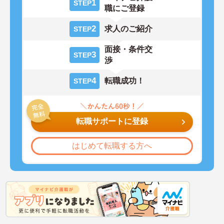
1
STEP
職にご登録
2
求人のご紹介
STEP
面接・条件交
3
STEP
渉
4
転職成功！
STEP
転職サポートに登録
はじめて転職する方へ