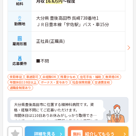
月収
16.6万円
～程度
給料
大分県 豊後高田市 呉崎738番地1
勤務地
ＪＲ日豊本線「宇佐駅」バス・車15分
正社員(正職員)
雇用形態
■不問
応募要件
夜勤専従
車通勤可
未経験OK
残業少なめ
住宅手当・補助
無資格OK
年間休日110日以上
ボーナス・賞与あり
社会保険完備
交通費支給
退職金制度あり
大分県豊後高田市に位置する精神科病院です。資
格・経験不問にてご応募いただけます。
年間休日は110日ありお休みがしっかり取得できま
すので、スタッフにとって理想の働き方を実現して
います。
賞与は計5.2ヶ月分の支給実績と嬉しい高待遇で、頑
詳細を見る
無料
紹介してもらう