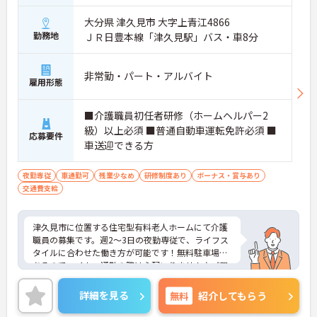
大分県 津久見市 大字上青江4866
勤務地
ＪＲ日豊本線「津久見駅」バス・車8分
非常勤・パート・アルバイト
雇用形態
■介護職員初任者研修（ホームヘルパー2
級）以上必須 ■普通自動車運転免許必須 ■
応募要件
車送迎できる方
夜勤専従
車通勤可
残業少なめ
研修制度あり
ボーナス・賞与あり
交通費支給
津久見市に位置する住宅型有料老人ホームにて介護
職員の募集です。週2～3日の夜勤専従で、ライフス
タイルに合わせた働き方が可能です！無料駐車場が
あるのでマイカー通勤の際は心配いりません♪ご興
味ある方は面接ポイントをお伝えしますので、お気
軽にご連絡ください。
詳細を見る
無料
紹介してもらう