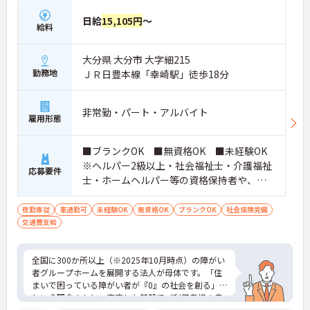
日給
15,105円
～
給料
大分県 大分市 大字細215
勤務地
ＪＲ日豊本線「幸崎駅」徒歩18分
非常勤・パート・アルバイト
雇用形態
■ブランクOK ■無資格OK ■未経験OK
※ヘルパー2級以上・社会福祉士・介護福祉
応募要件
士・ホームヘルパー等の資格保持者や、福
祉系業務経験者、障害者支援施設経験者、
生活支援員、障害者支援員、就労支援員、
夜勤専従
車通勤可
未経験OK
無資格OK
ブランクOK
社会保険完備
交通費支給
生活相談員等の経験歓迎
全国に300か所以上（※2025年10月時点）の障がい
者グループホームを展開する法人が母体です。「住
まいで困っている障がい者が『0』の社会を創る」
という理念のもと、安定した基盤でご利用者様の自
立を支援しています。週1日からの勤務が可能で、W