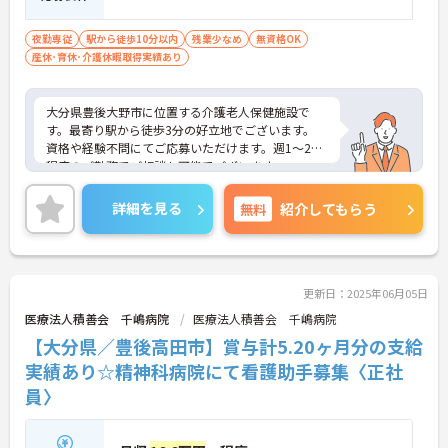
夜勤専従
駅から徒歩10分以内
残業少なめ
無資格OK
産休･育休･介護休暇取得実績あり
大分県豊後大野市に位置する介護老人保健施設で
す。最寄り駅から徒歩3分の好立地でございます。
資格や経験不問にてご応募いただけます。週1～2日
程度のご勤務でご相談も可能でございます。
ご興味のある方には、面接対策ポイントなど、さら
に詳細をお話しいたしますのでお気軽にご相談くだ
詳細を見る
無料
紹介してもらう
さい！
更新日：2025年06月05日
医療法人積善会 千嶋病院
医療法人積善会 千嶋病院
【大分県／豊後高田市】賞与計5.20ヶ月分の支給
実績あり☆精神科病院にて看護助手募集〈正社
員〉