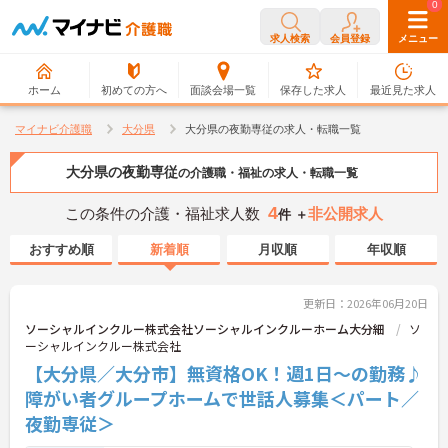
0
0
求人検索
会員登録
メニュー
ホーム
初めての方へ
面談会場一覧
保存した求人
最近見た求人
マイナビ介護職
大分県
大分県の夜勤専従の求人・転職一覧
大分県の夜勤専従
の介護職・福祉の求人・転職一覧
4
この条件の介護・福祉求人数
非公開求人
件 ＋
おすすめ順
新着順
月収順
年収順
更新日：2026年06月20日
ソーシャルインクルー株式会社ソーシャルインクルーホーム大分細
ソ
ーシャルインクルー株式会社
【大分県／大分市】無資格OK！週1日～の勤務♪
障がい者グループホームで世話人募集＜パート／
夜勤専従＞