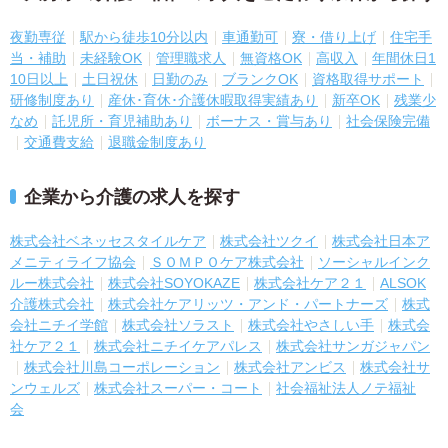
夜勤専従
駅から徒歩10分以内
車通勤可
寮・借り上げ
住宅手
当・補助
未経験OK
管理職求人
無資格OK
高収入
年間休日1
10日以上
土日祝休
日勤のみ
ブランクOK
資格取得サポート
研修制度あり
産休･育休･介護休暇取得実績あり
新卒OK
残業少
なめ
託児所・育児補助あり
ボーナス・賞与あり
社会保険完備
交通費支給
退職金制度あり
企業から介護の求人を探す
株式会社ベネッセスタイルケア
株式会社ツクイ
株式会社日本ア
メニティライフ協会
ＳＯＭＰＯケア株式会社
ソーシャルインク
ルー株式会社
株式会社SOYOKAZE
株式会社ケア２１
ALSOK
介護株式会社
株式会社ケアリッツ・アンド・パートナーズ
株式
会社ニチイ学館
株式会社ソラスト
株式会社やさしい手
株式会
社ケア２１
株式会社ニチイケアパレス
株式会社サンガジャパン
株式会社川島コーポレーション
株式会社アンビス
株式会社サ
ンウェルズ
株式会社スーパー・コート
社会福祉法人ノテ福祉
会