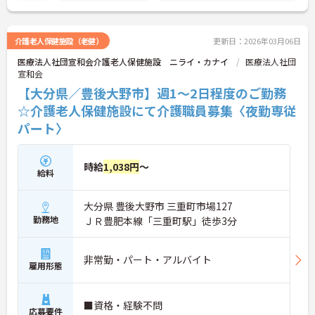
介護老人保健施設（老健）
更新日：2026年03月06日
医療法人社団宣和会介護老人保健施設 ニライ・カナイ
医療法人社団
宣和会
【大分県／豊後大野市】週1～2日程度のご勤務
☆介護老人保健施設にて介護職員募集〈夜勤専従
パート〉
時給
1,038円
～
給料
大分県 豊後大野市 三重町市場127
勤務地
ＪＲ豊肥本線「三重町駅」徒歩3分
非常勤・パート・アルバイト
雇用形態
■資格・経験不問
応募要件