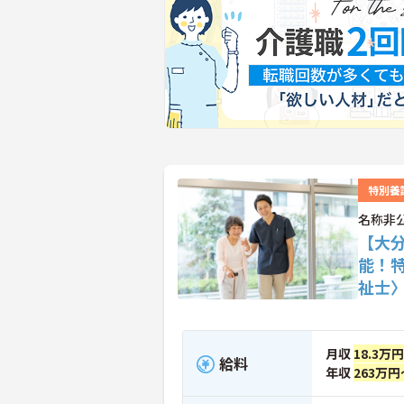
特別養
名称非
【大
能！
祉士
月収
18.3万
給料
年収
263万円