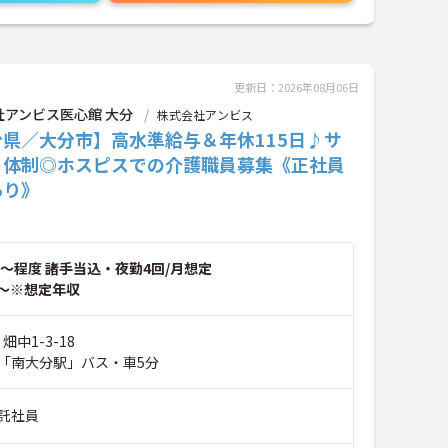
更新日：2026年08月06日
社アンビス医心館 大分
株式会社アンビス
分県／大分市】高水準給与＆年休115日♪サ
ト体制◎ホスピスでの介護職員募集《正社員
あり》
～程度 諸手当込・夜勤4回/月想定
～※想定年収
畑中1-3-18
「南大分駅」バス・車5分
託社員