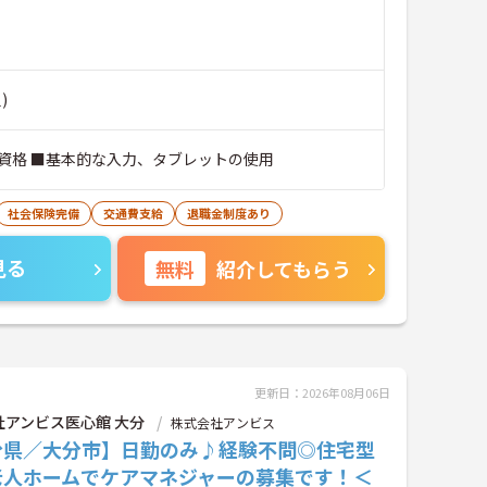
)
資格 ■基本的な入力、タブレットの使用
社会保険完備
交通費支給
退職金制度あり
見る
無料
紹介してもらう
更新日：2026年08月06日
社アンビス医心館 大分
株式会社アンビス
分県／大分市】日勤のみ♪経験不問◎住宅型
老人ホームでケアマネジャーの募集です！＜