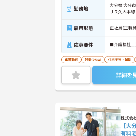
大分県 大分市
勤務地
ＪＲ久大本線
雇用形態
正社員(正職員
応募要件
■介護福祉士
車通勤可
残業少なめ
住宅手当・補助
詳細を
株式会
【大
有料