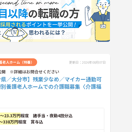
護老人ホーム（特養）
更新日：2026年08月07日
公開 ※詳細はお問合せください
分県／大分市】残業少なめ／マイカー通勤可
特別養護老人ホームでの介護職募集〈介護福
〉
円～23.3万円
程度 諸手当・夜勤4回分込
～338万円
程度 賞与込