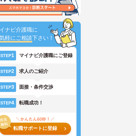
イナビ介護職に
気軽にご相談
下さい！
1
マイナビ介護職にご登録
STEP
2
求人のご紹介
STEP
3
面接・条件交渉
STEP
4
転職成功！
STEP
転職サポートに登録