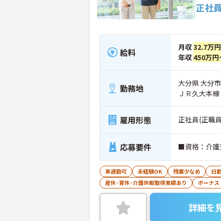
正社
月収
32.7万
給料
年収
450万円
大分県 大分市 
勤務地
ＪＲ久大本線
雇用形態
正社員(正職員
応募要件
■資格：介護
車通勤可
未経験OK
残業少なめ
日
産休･育休･介護休暇取得実績あり
ボーナス
詳細を