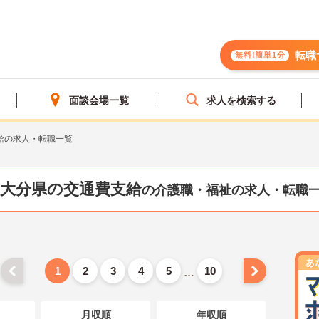
転職
無料!簡単1分
面談会場一覧
求人を検索する
給の求人・転職一覧
大分県の交通費支給
の介護職・福祉の求人・転職
1
2
3
4
5
10
…
月収順
年収順