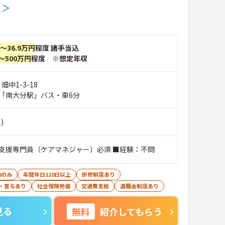
員＞
円～36.9万円
程度 諸手当込
～500万円
程度 ※想定年収
畑中1-3-18
「南大分駅」バス・車6分
)
支援専門員（ケアマネジャー）必須 ■経験：不問
勤のみ
年間休日110日以上
研修制度あり
・賞与あり
社会保険完備
交通費支給
退職金制度あり
見る
無料
紹介してもらう