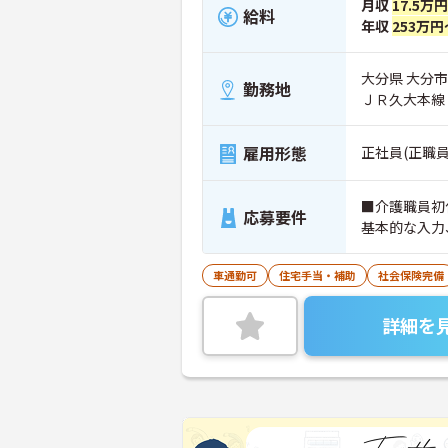
月収
17.5万
給料
年収
253万円
大分県 大分市
勤務地
ＪＲ久大本線
雇用形態
正社員(正職員
■介護職員初
応募要件
基本的な入力
車通勤可
住宅手当・補助
社会保険完備
詳細を