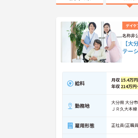
デイケ
名称非
【大分
テー
月収
15.4万
給料
年収
214万円
大分県 大分市
勤務地
ＪＲ久大本線
雇用形態
正社員(正職員