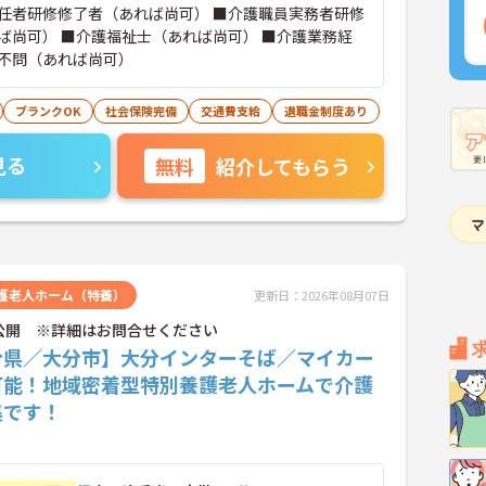
任者研修修了者（あれば尚可） ■介護職員実務者研修
ば尚可） ■介護福祉士（あれば尚可） ■介護業務経
不問（あれば尚可）
ブランクOK
社会保険完備
交通費支給
退職金制度あり
見る
無料
紹介してもらう
護老人ホーム（特養）
更新日：2026年08月07日
公開 ※詳細はお問合せください
分県／大分市】大分インターそば／マイカー
可能！地域密着型特別養護老人ホームで介護
集です！