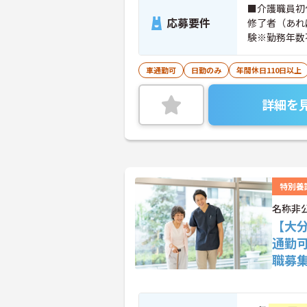
■介護職員初
応募要件
修了者（あれ
験※勤務年数
車通勤可
日勤のみ
年間休日110日以上
詳細を
特別養
名称非
【大
通勤
職募