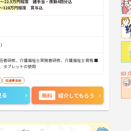
円～22.5万円
程度 諸手当・夜勤4回分込
～328万円
程度 賞与込
)
任者研修、介護福祉士実務者研修、介護福祉士資格 ■
、タブレットの使用
交通費支給
見る
無料
紹介してもらう