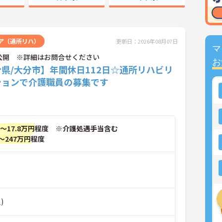
ア（通所リハ）
更新日：2026年08月07日
マ
公開 ※詳細はお問合せください
お
県/大分市】年間休日112日☆通所リハビリ
ションで介護職員の募集です
円～17.8万円
程度 ※介護処遇手当含む
～247万円
程度
)