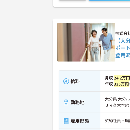
株式会
【大
ポー
登用
月収
24.2万円
給料
年収
335万円
大分県 大分市 
勤務地
ＪＲ久大本線
雇用形態
契約社員・嘱