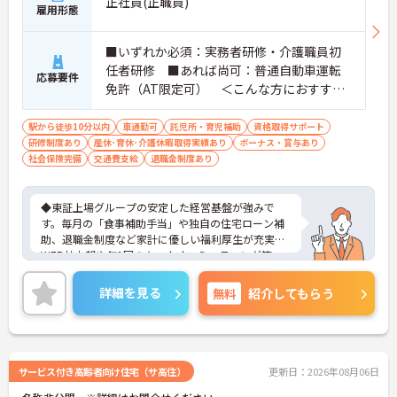
正社員(正職員)
雇用形態
■いずれか必須：実務者研修・介護職員初
任者研修 ■あれば尚可：普通自動車運転
応募要件
免許（AT限定可） ＜こんな方におすすめ
＞ワークライフバランスを大切にしたいと
お考えの方、入居者様それぞれに合わせ
駅から徒歩10分以内
車通勤可
託児所・育児補助
資格取得サポート
研修制度あり
産休･育休･介護休暇取得実績あり
た、温かいケアを提供したい方、これまで
ボーナス・賞与あり
社会保険完備
交通費支給
退職金制度あり
の介護分野でのご経験を有効に活用したい
方
◆東証上場グループの安定した経営基盤が強みで
す。毎月の「食事補助手当」や独自の住宅ローン補
助、退職金制度など家計に優しい福利厚生が充実。
WEB社内報や年1回のキックオフミーティング等、
風通し良く温かいコミュニケーションを育む環境が
整っています。◆若手～中高年まで幅広い年代が活
詳細を見る
無料
紹介してもらう
躍中！短時間正社員制度などライフスタイルに合わ
せた柔軟な働き方が可能です。産休・育休の取得を
推進しており、復帰時には最大10万円支給の独自制
度「育児休業給付金＋（プラス）」をご用意。子育
て世代のキャリアを強力に支援します。◆働きなが
サービス付き高齢者向け住宅（サ高住）
更新日：2026年08月06日
ら成長！資格取得を最大10万円補助 多職種連携で専