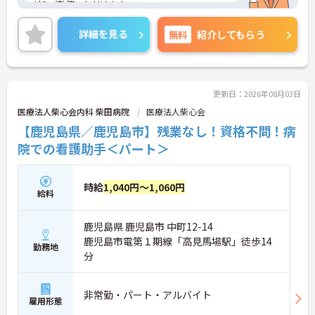
がらご勤務いただけます。
ご興味のある方には、面接対策ポイントなど、さら
に詳細をご案内しますのでお気軽にご相談くださ
詳細を見る
無料
紹介してもらう
い！
更新日：2026年08月03日
医療法人柴心会内科 柴田病院
医療法人柴心会
【鹿児島県／鹿児島市】残業なし！資格不問！病
院での看護助手＜パート＞
時給
1,040円～1,060円
給料
鹿児島県 鹿児島市 中町12-14
鹿児島市電第１期線「高見馬場駅」徒歩14
勤務地
分
非常勤・パート・アルバイト
雇用形態