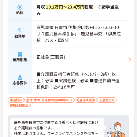
月収
19.2万円～23.4万円
程度 ※諸手当込
給料
み
鹿児島県 日置市 伊集院町妙円寺3-1303-10
ＪＲ鹿児島本線(川内－鹿児島中央)「伊集院
勤務地
駅」バス・車9分
正社員(正職員)
雇用形態
■介護職員初任者研修（ヘルパー2級）以
上：必須 ■実務経験：必須 ■普通自動車運
応募要件
転免許：あれば尚可
車通勤可
産休･育休･介護休暇取得実績あり
社会保険完備
交通費支給
退職金制度あり
鹿児島県日置市に位置する介護老人保健施設におけ
る介護職員の募集です。
残業はありません。ワークライフバランスを保ちな