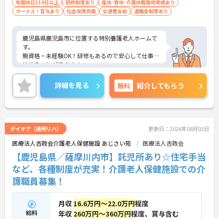
年間休日110日以上
研修制度あり
産休･育休･介護休暇取得実績あり
ボーナス・賞与あり
社会保険完備
交通費支給
退職金制度あり
鹿児島県鹿児島市に位置する特別養護老人ホームで
す。
無資格・未経験OK！研修もあるので安心して仕事を
始めることができます。
マイカー通勤が可能なため、通勤に便利です。
ご興味をお持ちの方はお気軽にお問い合わせくださ
詳細を見る
無料
紹介してもらう
い。
デイケア（通所リハ）
更新日：2026年08月03日
医療法人杏政会介護老人保健施設 あじさい苑
医療法人杏政会
【鹿児島県／薩摩川内市】託児所あり☆住宅手当
など、各種制度が充実！介護老人保健施設での介
護職員募集！
月収
16.6万円～22.0万円
程度
給料
年収
260万円～360万円
程度、賞与含む