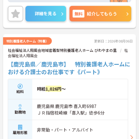
も徒歩圏内で通勤に便利！
残業がほとんどありませんのでお仕事の後の時間も
有効に使えます！
詳細を見る
無料
紹介してもらう
ご興味ある方には、面接のポイントなど、さらに詳
細をお話致しますのでお気軽にご相談ください。
特別養護老人ホーム（特養）
更新日：2026年08月06日
社会福祉法人翔風会地域密着型特別養護老人ホーム びわやまの里
社
会福祉法人翔風会
【鹿児島県／鹿児島市】 特別養護老人ホームに
おける介護士のお仕事です《パート》
時給
1,026円
～
給料
鹿児島県 鹿児島市 喜入町6987
勤務地
ＪＲ指宿枕崎線「喜入駅」徒歩6分
非常勤・パート・アルバイト
雇用形態