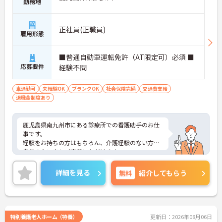
勤務地
正社員(正職員)
雇用形態
■普通自動車運転免許（AT限定可）必須 ■
応募要件
経験不問
車通勤可
未経験OK
ブランクOK
社会保険完備
交通費支給
退職金制度あり
鹿児島県南九州市にある診療所での看護助手のお仕
事です。
経験をお持ちの方はもちろん、介護経験のない方や
自信のない方もご応募いただけます。
育児休暇取得実績があり、小さなお子様がいらっし
ゃる方に理解があるので、安心して働いて頂ける環
詳細を見る
無料
紹介してもらう
境です。
車通勤が可能なので、遠くにお住まいの方もストレ
ス少なく通っていただけますよ。
ご興味がある方は是非一度マイナビまでお問合せ下
さい。更に詳細などお伝えします。
特別養護老人ホーム（特養）
更新日：2026年08月06日