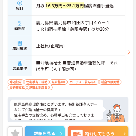
月収
16.3万円～25.1万円
程度※諸手当込
給料
鹿児島県 鹿児島市 和田３丁目４０－１
勤務地
ＪＲ指宿枕崎線「慈眼寺駅」徒歩20分
正社員(正職員)
雇用形態
■介護福祉士 ■普通自動車運転免許 あれ
応募要件
ば尚可（ＡＴ限定可）
車通勤可
住宅手当・補助
無資格OK
ボーナス・賞与あり
社会保険完備
交通費支給
退職金制度あり
鹿児島県鹿児島市にございます、特別養護老人ホー
ムにて介護福祉士の募集です！
住宅手当の支給含め、各種手当も充実しております
ので、長期的な就業をしやすい環境です。マイカー
通勤OKなので、通勤も楽々ですよ◎
ご興味のある方は、マイナビ介護職までお問い合わ
詳細を見る
無料
紹介してもらう