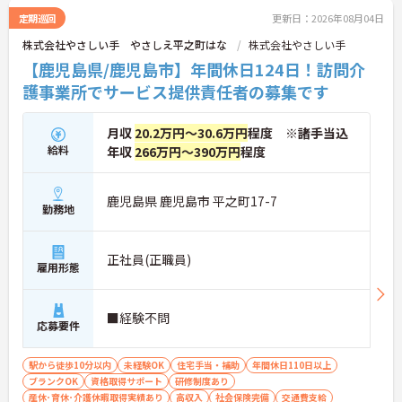
定期巡回
更新日：2026年08月04日
株式会社やさしい手 やさしえ平之町はな
株式会社やさしい手
【鹿児島県/鹿児島市】年間休日124日！訪問介
護事業所でサービス提供責任者の募集です
月収
20.2万円～30.6万円
程度 ※諸手当込
給料
年収
266万円～390万円
程度
鹿児島県 鹿児島市 平之町17-7
勤務地
正社員(正職員)
雇用形態
■経験不問
応募要件
駅から徒歩10分以内
未経験OK
住宅手当・補助
年間休日110日以上
ブランクOK
資格取得サポート
研修制度あり
産休･育休･介護休暇取得実績あり
高収入
社会保険完備
交通費支給