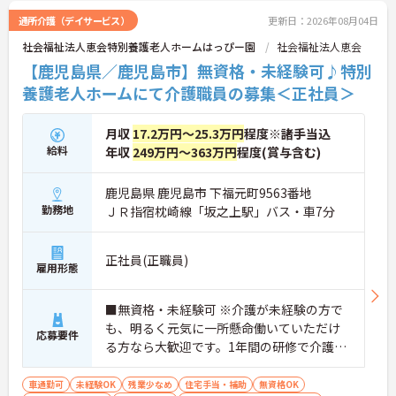
通所介護（デイサービス）
更新日：2026年08月04日
社会福祉法人恵会特別養護老人ホームはっぴー園
社会福祉法人恵会
【鹿児島県／鹿児島市】無資格・未経験可♪特別
養護老人ホームにて介護職員の募集＜正社員＞
月収
17.2万円～25.3万円
程度※諸手当込
給料
年収
249万円～363万円
程度(賞与含む)
鹿児島県 鹿児島市 下福元町9563番地
勤務地
ＪＲ指宿枕崎線「坂之上駅」バス・車7分
正社員(正職員)
雇用形態
■無資格・未経験可 ※介護が未経験の方で
も、明るく元気に一所懸命働いていただけ
応募要件
る方なら大歓迎です。1年間の研修で介護職
に成長できます。
車通勤可
未経験OK
残業少なめ
住宅手当・補助
無資格OK