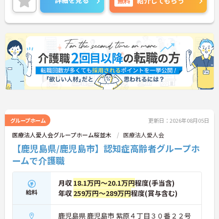
詳細を見る
無料
紹介してもらう
グループホーム
更新日：2026年08月05日
医療法人愛人会グループホーム桜並木
医療法人愛人会
【鹿児島県/鹿児島市】認知症高齢者グループホ
ームで介護職
月収
18.1万円～20.1万円
程度(手当含)
給料
年収
259万円～289万円
程度(賞与含む)
鹿児島県 鹿児島市 紫原４丁目３０番２２号