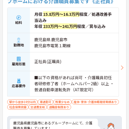
プホームにおける介護職員募集です《正社員》
月収
15.8万円～16.3万円
程度／処遇改善手
当込み
給料
年収
233万円～241万円
程度／賞与込み
鹿児島県 鹿児島市
勤務地
鹿児島市電第１期線
正社員(正職員)
雇用形態
■以下の資格があれば尚可 ・介護職員初任
者研修修了者（ホームヘルパー2級）以上 ・
応募要件
普通自動車運転免許（AT限定可）
駅から徒歩10分以内
車通勤可
残業少なめ
産休･育休･介護休暇取得実績あり
社会保険完備
交通費支給
退職金制度あり
鹿児島県鹿児島市にあるグループホームにて、介護
職員を募集しています！