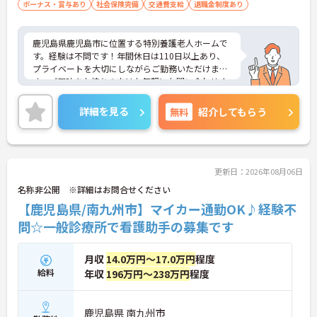
ボーナス・賞与あり
社会保険完備
交通費支給
退職金制度あり
鹿児島県鹿児島市に位置する特別養護老人ホームで
す。経験は不問です！年間休日は110日以上あり、
プライベートを大切にしながらご勤務いただけま
す。ご興味をお持ちの方はお気軽にお問い合わせく
ださい。
詳細を見る
無料
紹介してもらう
更新日：2026年08月06日
名称非公開 ※詳細はお問合せください
【鹿児島県/南九州市】マイカー通勤OK♪経験不
問☆一般診療所で看護助手の募集です
月収
14.0万円～17.0万円
程度
給料
年収
196万円～238万円
程度
鹿児島県 南九州市