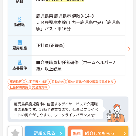
給料
鹿児島県 鹿児島市 伊敷3-14-8
ＪＲ鹿児島本線(川内－鹿児島中央)「鹿児島
勤務地
駅」バス・車16分
正社員(正職員)
雇用形態
■介護職員初任者研修（ホームヘルパー2
応募要件
級）以上必須
車通勤可
住宅手当・補助
日勤のみ
産休･育休･介護休暇取得実績あり
社会保険完備
交通費支給
鹿児島県鹿児島市に位置するデイサービスで介護職
員の募集です。17時半終業なので、仕事とプライベ
ートの両立がしやすく、ワークライフバランスを保
ってお仕事いただけます♪ぜひ、資格や経験を活か
してみませんか？ご興味のある方はご面接のポイン
トお伝えしますのでご気軽にお問い合わせくださ
詳細を見る
無料
紹介してもらう