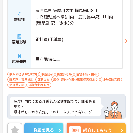
鹿児島県 薩摩川内市 横馬場町8-11
ＪＲ鹿児島本線(川内－鹿児島中央)「川内
勤務地
(鹿児島)駅」徒歩5分
正社員(正職員)
雇用形態
■介護福祉士
応募要件
駅から徒歩10分以内
車通勤可
残業少なめ
住宅手当・補助
託児所・育児補助
日勤のみ
産休･育休･介護休暇取得実績あり
社会保険完備
交通費支給
退職金制度あり
薩摩川内市にある介護老人保健施設での介護職員募
集です！
母体がしっかり安定しており、法人では有料、グル
ープホームなど薩摩川内市内に複数運営していま
す。
「子育てサポート企業」として、厚生労働大臣の認
詳細を見る
無料
紹介してもらう