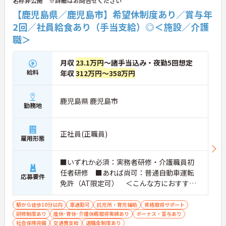
名称非公開 ※詳細はお問合せください
門知識が磨けるチームケア実践 頑張りやスキルが給
与・役職にしっかり反映。 明確なキャリアパス制度
【鹿児島県／鹿児島市】希望休制度あり／賞与年
が整っている環境で、 目標を持って長く活躍できま
2回／社員給食あり（手当支給）◎＜施設／介護
す！
職＞
月収
23.1万円
～諸手当込み・夜勤5回想定
給料
年収
312万円～358万円
鹿児島県 鹿児島市
勤務地
正社員(正職員)
雇用形態
■いずれか必須：実務者研修・介護職員初
任者研修 ■あれば尚可：普通自動車運転
応募要件
免許（AT限定可） ＜こんな方におすすめ
＞ワークライフバランスを大切にしたいと
お考えの方、入居者様それぞれに合わせ
駅から徒歩10分以内
車通勤可
託児所・育児補助
資格取得サポート
研修制度あり
産休･育休･介護休暇取得実績あり
た、温かいケアを提供したい方、これまで
ボーナス・賞与あり
社会保険完備
交通費支給
退職金制度あり
の介護分野でのご経験を有効に活用したい