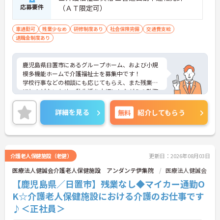
応募要件
（ＡＴ限定可）
車通勤可
残業少なめ
研修制度あり
社会保険完備
交通費支給
退職金制度あり
鹿児島県日置市にあるグループホーム、および小規
模多機能ホームで介護福祉士を募集中です！
学校行事などの相談にも応じてもらえ、また残業も
ほとんどないため、私生活を大切にしながらの勤務
も可能◎
ご興味ある方には、面接対策ポイントなど、詳細を
詳細を見る
無料
紹介してもらう
お話しいたしますのでお気軽にご相談ください。
介護老人保健施設（老健）
更新日：2026年08月03日
医療法人健誠会介護老人保健施設 アンダンテ伊集院
医療法人健誠会
【鹿児島県／日置市】残業なし◆マイカー通勤O
K☆介護老人保健施設における介護のお仕事です
♪＜正社員＞