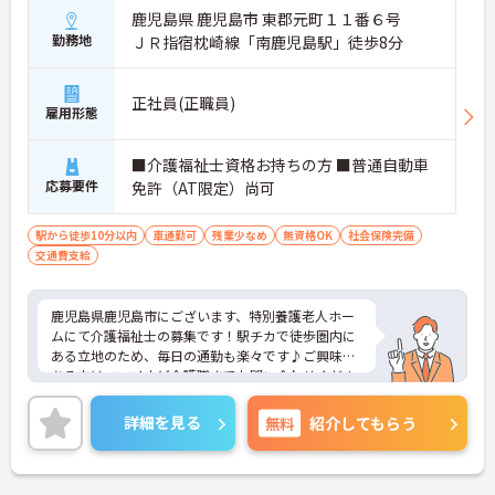
鹿児島県 鹿児島市 東郡元町１１番６号
勤務地
ＪＲ指宿枕崎線「南鹿児島駅」徒歩8分
正社員(正職員)
雇用形態
■介護福祉士資格お持ちの方 ■普通自動車
応募要件
免許（AT限定）尚可
駅から徒歩10分以内
車通勤可
残業少なめ
無資格OK
社会保険完備
交通費支給
鹿児島県鹿児島市にございます、特別養護老人ホー
ムにて介護福祉士の募集です！駅チカで徒歩圏内に
ある立地のため、毎日の通勤も楽々です♪ご興味の
ある方は、マイナビ介護職までお問い合わせくださ
い。
詳細を見る
無料
紹介してもらう