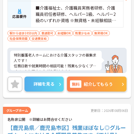
■介護福祉士、介護職員実務者研修、介護
職員初任者研修、ヘルパー1級、ヘルパー2
応募要件
級のいずれか資格 ※無資格・未経験相談可
能
駅から徒歩10分以内
車通勤可
未経験OK
残業少なめ
無資格OK
社会保険完備
交通費支給
特別養護老人ホームにおける介護スタッフの募集求
人です！
任務日数や就業時間の相談可能！残業も少なくプラ
イベートと両立しながら働けます！
ご興味ある方には、面接のポイントなど、さらに詳
細をお話致しますのでお気軽にご相談ください。
詳細を見る
無料
紹介してもらう
グループホーム
更新日：2026年08月06日
名称非公開 ※詳細はお問合せください
【鹿児島県／鹿児島市区】残業ほぼなし◎グルー