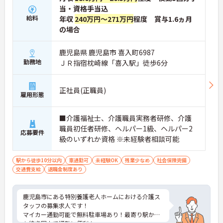
当・資格手当込
給料
年収
240万円～271万円
程度 賞与1.6ヵ月
の場合
鹿児島県 鹿児島市 喜入町6987
勤務地
ＪＲ指宿枕崎線「喜入駅」徒歩6分
正社員(正職員)
雇用形態
■介護福祉士、介護職員実務者研修、介護
職員初任者研修、ヘルパー1級、ヘルパー2
応募要件
級のいずれか資格 ※未経験者相談可能
駅から徒歩10分以内
車通勤可
未経験OK
残業少なめ
社会保険完備
交通費支給
退職金制度あり
鹿児島市にある特別養護老人ホームにおける介護ス
タッフの募集求人です！
マイカー通勤可能で無料駐車場あり！最寄り駅から