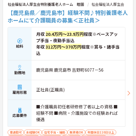
社会福祉法人厚生会特別養護老人ホーム 睦園
社会福祉法人厚生会
【鹿児島県／鹿児島市】経験不問♪特別養護老人
ホームにて介護職員の募集＜正社員＞
月収
20.4万円～23.9万円
程度※ベースアッ
プ手当・夜勤手当込
給料
年収
312万円～370万円
程度※賞与・諸手当
込
鹿児島県 鹿児島市 吉野町6077－56
勤務地
正社員(正職員)
雇用形態
■介護職員初任者研修修了者以上の資格 ■
経験不問 ■病院・介護施設での経験あれば
応募要件
優遇
車通勤可
未経験OK
住宅手当・補助
無資格OK
年間休日110日以上