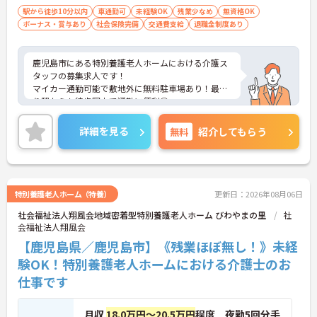
駅から徒歩10分以内
車通勤可
未経験OK
残業少なめ
無資格OK
ボーナス・賞与あり
社会保険完備
交通費支給
退職金制度あり
鹿児島市にある特別養護老人ホームにおける介護ス
タッフの募集求人です！
マイカー通勤可能で敷地外に無料駐車場あり！最寄
り駅からも徒歩圏内で通勤に便利◎
残業がほとんどありませんのでお仕事の後の時間も
有効に使えます！
詳細を見る
無料
紹介してもらう
ご興味ある方には、面接のポイントなど、さらに詳
細をお話致しますのでお気軽にご相談ください。
特別養護老人ホーム（特養）
更新日：2026年08月06日
社会福祉法人翔風会地域密着型特別養護老人ホーム びわやまの里
社
会福祉法人翔風会
【鹿児島県／鹿児島市】《残業ほぼ無し！》未経
験OK！特別養護老人ホームにおける介護士のお
仕事です
月収
18.0万円～20.5万円
程度 夜勤5回分手