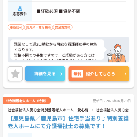
■経験必須 ■資格不問
応募要件
車通勤可
託児所・育児補助
交通費支給
残業なしで週2日勤務から可能な看護師助手の募集
となります。
資格不問での募集ですので、ご経験がある方にはぜ
ひおすすめの求人です！ご自身生活に合わせて働い
てみませんか？ご興味のある方は、面接のポイント
お伝えしますのでお気軽にお問い合わせください。
詳細を見る
無料
紹介してもらう
特別養護老人ホーム（特養）
更新日：2026年07月29日
社会福祉法人愛心会特別養護老人ホーム 愛心苑
社会福祉法人愛心会
【鹿児島県／鹿児島市】住宅手当あり♪特別養護
老人ホームにて介護福祉士の募集です！