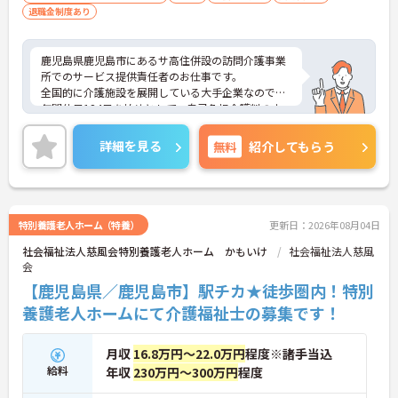
退職金制度あり
鹿児島県鹿児島市にあるサ高住併設の訪問介護事業
所でのサービス提供責任者のお仕事です。
全国的に介護施設を展開している大手企業なので、
年間休日124日を始めとして、自己負担介護料の支
援など福利厚生が充実しています。
初任者研修養成講座を無料で開催しているなど、介
詳細を見る
無料
紹介してもらう
護業界でのキャリアアップを狙える環境です。
お子様がいる方など、フルタイムで働けない事情が
ある方もお気軽にご相談いただけます◎
ご興味がある方は是非一度マイナビまでお問合せ下
さい。更に詳細などお伝えします。
特別養護老人ホーム（特養）
更新日：2026年08月04日
社会福祉法人慈風会特別養護老人ホーム かもいけ
社会福祉法人慈風
会
【鹿児島県／鹿児島市】駅チカ★徒歩圏内！特別
養護老人ホームにて介護福祉士の募集です！
月収
16.8万円～22.0万円
程度※諸手当込
給料
年収
230万円～300万円
程度