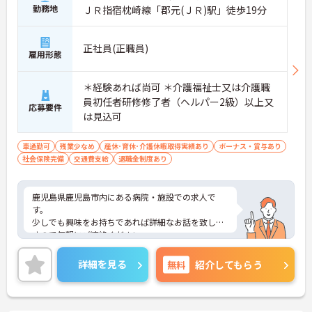
勤務地
ＪＲ指宿枕崎線「郡元(ＪＲ)駅」徒歩19分
正社員(正職員)
雇用形態
＊経験あれば尚可 ＊介護福祉士又は介護職
員初任者研修修了者（ヘルパー2級）以上又
応募要件
は見込可
車通勤可
残業少なめ
産休･育休･介護休暇取得実績あり
ボーナス・賞与あり
社会保険完備
交通費支給
退職金制度あり
鹿児島県鹿児島市内にある病院・施設での求人で
す。
少しでも興味をお持ちであれば詳細なお話を致しま
すので気軽にご連絡ください。
詳細を見る
無料
紹介してもらう