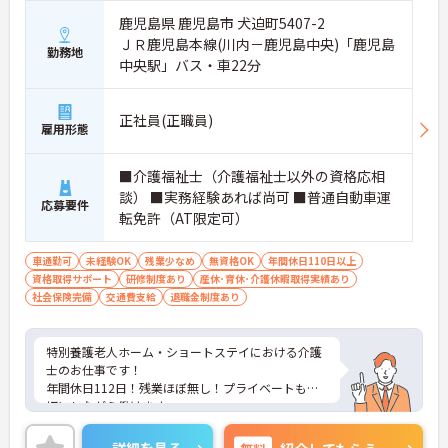
鹿児島県 鹿児島市 犬迫町5407-2
ＪＲ鹿児島本線(川内－鹿児島中央)「鹿児島
勤務地
中央駅」バス・車22分
正社員(正職員)
雇用形態
■介護福祉士（介護福祉士以外の資格応相
談） ■実務経験あれば尚可 ■普通自動車運
応募要件
転免許（AT限定可）
車通勤可
未経験OK
残業少なめ
無資格OK
年間休日110日以上
資格取得サポート
研修制度あり
産休･育休･介護休暇取得実績あり
社会保険完備
交通費支給
退職金制度あり
特別養護老人ホーム・ショートステイにおける介護
士のお仕事です！
年間休日112日！残業ほぼ無し！プライベートも大
切にしながら働けます。
ご興味ある方には、面接のポイントなど、さらに詳
細をお話致しますのでお気軽にご相談ください。