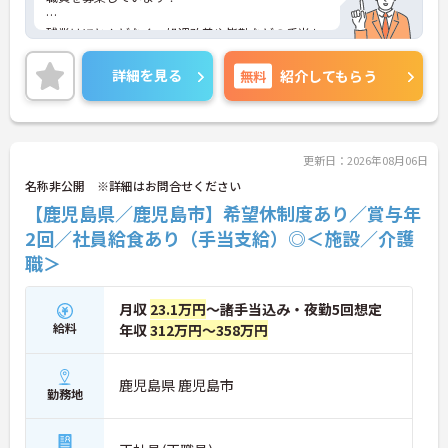
残業はほとんどなく、処遇改善や皆勤などの手当も
あり、とても働きやすい環境ですよ♪「
詳細を見る
無料
紹介してもらう
ご興味ある方には、面接対策ポイントなど、詳細を
お話しいたしますのでお気軽にご相談ください。
更新日：2026年08月06日
名称非公開 ※詳細はお問合せください
【鹿児島県／鹿児島市】希望休制度あり／賞与年
2回／社員給食あり（手当支給）◎＜施設／介護
職＞
月収
23.1万円
～諸手当込み・夜勤5回想定
給料
年収
312万円～358万円
鹿児島県 鹿児島市
勤務地