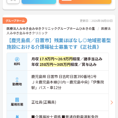
定（くるみん認定）を受けています！
保育所の設置や育児休業の取得実績など、従業員の
仕事と子育ての両立支援に積極的に取り組みをされ
ています。お子さんがいらっしゃる方にオススメで
す！
グループホーム
更新日：2026年08月03日
ご興味がある方は是非一度マイナビまでお問合せ下
医療法人みゆき会みゆきクリニックグループホームひおきの里
医療法
さい。更に詳細などお伝えします。
人みゆき会みゆきクリニック
【鹿児島県／日置市】残業ほぼなし◎地域密着型
施設における介護福祉士募集です《正社員》
月収
17.9万円～20.9万円
程度／諸手当込み
給料
年収
258万円～305万円
程度／賞与込み
鹿児島県 日置市 日吉町日置390番地1号
ＪＲ鹿児島本線(川内－鹿児島中央)「伊集院
勤務地
駅」バス・車12分
正社員(正職員)
雇用形態
■介護福祉士資格 ■普通自動車運転免許