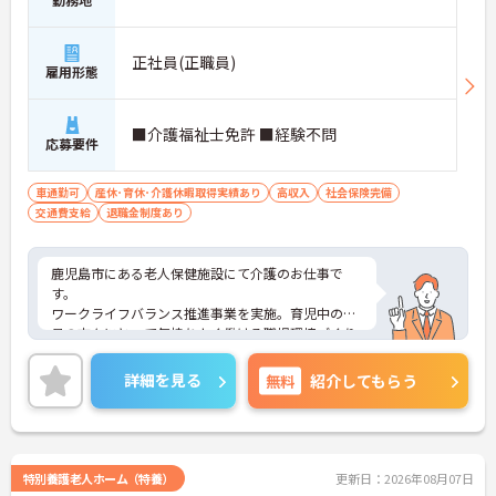
正社員(正職員)
雇用形態
■介護福祉士免許 ■経験不問
応募要件
車通勤可
産休･育休･介護休暇取得実績あり
高収入
社会保険完備
交通費支給
退職金制度あり
鹿児島市にある老人保健施設にて介護のお仕事で
す。
ワークライフバランス推進事業を実施。育児中の職
員の方々にとって気持ちよく働ける職場環境づくり
にも注力しています。
ご興味がある方は是非一度マイナビまでお問い合わ
詳細を見る
無料
紹介してもらう
せください。さらに詳細などお伝えします！
特別養護老人ホーム（特養）
更新日：2026年08月07日