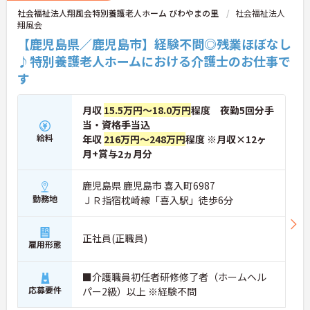
社会福祉法人翔風会特別養護老人ホーム びわやまの里
社会福祉法人
翔風会
【鹿児島県／鹿児島市】経験不問◎残業ほぼなし
♪特別養護老人ホームにおける介護士のお仕事で
す
月収
15.5万円～18.0万円
程度 夜勤5回分手
当・資格手当込
給料
年収
216万円～248万円
程度 ※月収×12ヶ
月+賞与2ヵ月分
鹿児島県 鹿児島市 喜入町6987
勤務地
ＪＲ指宿枕崎線「喜入駅」徒歩6分
正社員(正職員)
雇用形態
■介護職員初任者研修修了者（ホームヘル
応募要件
パー2級）以上 ※経験不問