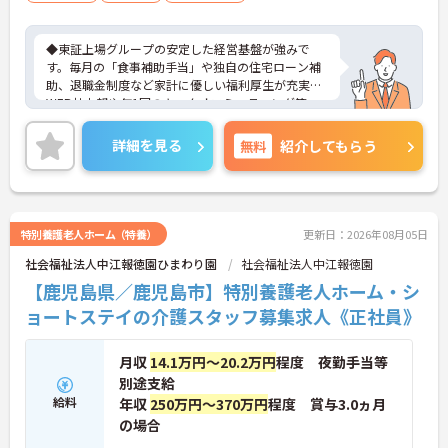
方
◆東証上場グループの安定した経営基盤が強みで
す。毎月の「食事補助手当」や独自の住宅ローン補
助、退職金制度など家計に優しい福利厚生が充実。
WEB社内報や年1回のキックオフミーティング等、
風通し良く温かいコミュニケーションを育む環境が
整っています。◆若手～中高年まで幅広い年代が活
詳細を見る
無料
紹介してもらう
躍中！短時間正社員制度などライフスタイルに合わ
せた柔軟な働き方が可能です。産休・育休の取得を
推進しており、復帰時には最大10万円支給の独自制
度「育児休業給付金＋（プラス）」をご用意。子育
て世代のキャリアを強力に支援します。◆働きなが
特別養護老人ホーム（特養）
更新日：2026年08月05日
ら成長！資格取得を最大10万円補助 多職種連携で専
社会福祉法人中江報徳園ひまわり園
社会福祉法人中江報徳園
門知識が磨けるチームケア実践 頑張りやスキルが給
与・役職にしっかり反映。 明確なキャリアパス制度
【鹿児島県／鹿児島市】特別養護老人ホーム・シ
が整っている環境で、 目標を持って長く活躍できま
ョートステイの介護スタッフ募集求人《正社員》
す！
月収
14.1万円～20.2万円
程度 夜勤手当等
別途支給
給料
年収
250万円～370万円
程度 賞与3.0ヵ月
の場合