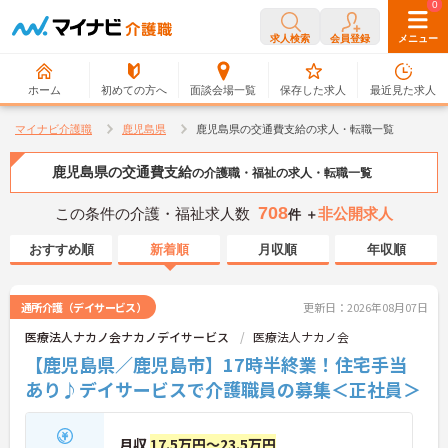
0
0
求人検索
会員登録
メニュー
ホーム
初めての方へ
面談会場一覧
保存した求人
最近見た求人
マイナビ介護職
鹿児島県
鹿児島県の交通費支給の求人・転職一覧
鹿児島県の交通費支給
の介護職・福祉の求人・転職一覧
708
この条件の介護・福祉求人数
非公開求人
件 ＋
おすすめ順
新着順
月収順
年収順
通所介護（デイサービス）
更新日：2026年08月07日
医療法人ナカノ会ナカノデイサービス
医療法人ナカノ会
【鹿児島県／鹿児島市】17時半終業！住宅手当
あり♪デイサービスで介護職員の募集＜正社員＞
月収
17.5万円～23.5万円