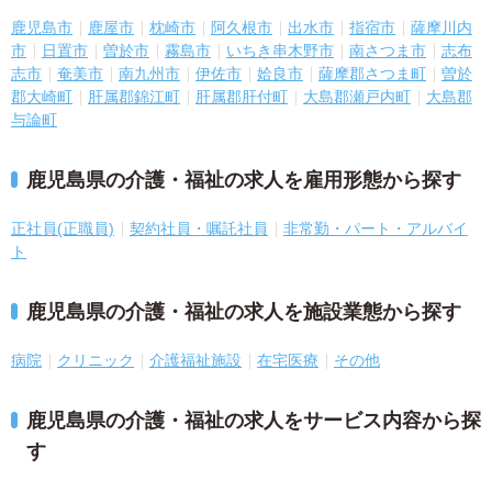
鹿児島市
鹿屋市
枕崎市
阿久根市
出水市
指宿市
薩摩川内
市
日置市
曽於市
霧島市
いちき串木野市
南さつま市
志布
志市
奄美市
南九州市
伊佐市
姶良市
薩摩郡さつま町
曽於
郡大崎町
肝属郡錦江町
肝属郡肝付町
大島郡瀬戸内町
大島郡
与論町
鹿児島県の介護・福祉の求人を雇用形態から探す
正社員(正職員)
契約社員・嘱託社員
非常勤・パート・アルバイ
ト
鹿児島県の介護・福祉の求人を施設業態から探す
病院
クリニック
介護福祉施設
在宅医療
その他
鹿児島県の介護・福祉の求人をサービス内容から探
す