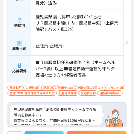
月分）込み
鹿児島県 鹿児島市 犬迫町7771番地
ＪＲ鹿児島本線(川内－鹿児島中央)「上伊集
勤務地
院駅」バス・車13分
正社員(正職員)
雇用形態
■介護職員初任者研修修了者（ホームヘル
パー2級）以上 ■普通自動車運転免許 ※介
応募要件
護福祉士の方や経験者優遇
車通勤可
未経験OK
新卒OK
残業少なめ
年間休日110日以上
ブランクOK
産休･育休･介護休暇取得実績あり
社会保険完備
交通費支給
退職金制度あり
鹿児島県鹿児島市にある特別養護老人ホームで介護
職員を募集中です！
残業もほとんどなく、年間休日も110日程度とお仕
事を無理なく続けていただきやすい環境です◎
また駐車場も無料で、該当される方には扶養手当も