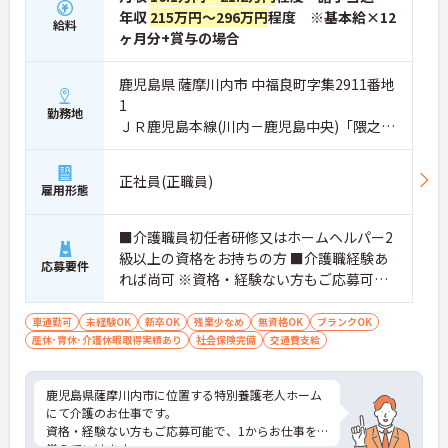
年収
215万円～296万円
程度 ※基本給×12
給料
ヶ月分+賞与の場合
鹿児島県 薩摩川内市 中福良町字集2911番地
1
勤務地
ＪＲ鹿児島本線(川内－鹿児島中央)「隈之城
駅」バス・車2分
正社員(正職員)
雇用形態
■介護職員初任者研修又はホームヘルパー2
級以上の資格をお持ちの方 ■介護職経験あ
応募要件
れば尚可 ※資格・経験ない方もご応募可能
です！
車通勤可
未経験OK
新卒OK
残業少なめ
無資格OK
ブランクOK
産休･育休･介護休暇取得実績あり
社会保険完備
交通費支給
鹿児島県薩摩川内市に位置する特別養護老人ホーム
にて介護のお仕事です。
資格・経験ない方もご応募可能で、1からお仕事を