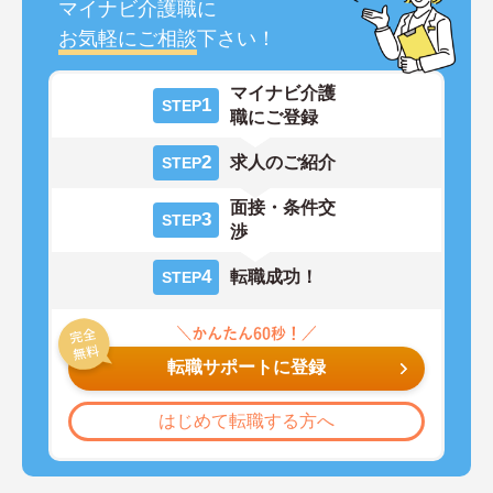
マイナビ介護職に
お気軽にご相談
下さい！
マイナビ介護
1
STEP
職にご登録
2
求人のご紹介
STEP
面接・条件交
3
STEP
渉
4
転職成功！
STEP
転職サポートに登録
はじめて転職する方へ