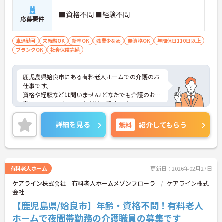
■資格不問 ■経験不問
応募要件
車通勤可
未経験OK
新卒OK
残業少なめ
無資格OK
年間休日110日以上
ブランクOK
社会保険完備
鹿児島県姶良市にある有料老人ホームでの介護のお
仕事です。
資格や経験などは問いません!どなたでも介護のお仕
事にチャレンジしていただける環境です。
残業もほとんどございませんのでプライベートや家
庭との両立もしやすい環境です。
詳細を見る
無料
紹介してもらう
駐車場が完備されていて、マイカー通勤が可能なた
め、通勤に便利です。
ご興味がある方は是非一度マイナビまでお問合せ下
さい。更に詳細などお伝えします。
有料老人ホーム
更新日：2026年02月27日
ケアライン株式会社 有料老人ホームメゾンフローラ
ケアライン株式
会社
【鹿児島県/姶良市】年齢・資格不問！有料老人
ホームで夜間帯勤務の介護職員の募集です