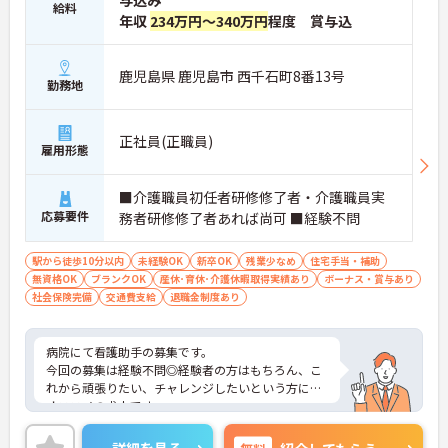
与込み
給料
年収
234万円～340万円
程度 賞与込
鹿児島県 鹿児島市 西千石町8番13号
勤務地
正社員(正職員)
雇用形態
■介護職員初任者研修修了者・介護職員実
応募要件
務者研修修了者あれば尚可 ■経験不問
駅から徒歩10分以内
未経験OK
新卒OK
残業少なめ
住宅手当・補助
無資格OK
ブランクOK
産休･育休･介護休暇取得実績あり
ボーナス・賞与あり
社会保険完備
交通費支給
退職金制度あり
病院にて看護助手の募集です。
今回の募集は経験不問◎経験者の方はもちろん、こ
れから頑張りたい、チャレンジしたいという方にも
オススメの求人です
残業が殆どないので徐々に慣れていく事ができる環
境です★