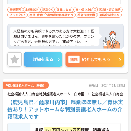
車通勤可
未経験OK
新卒OK
残業少なめ
寮・借り上げ
託児所・育児補助
ブランクOK
産休･育休･介護休暇取得実績あり
社会保険完備
退職金制度あり
未経験の方も笑顔でやる気のある方は大歓迎！！経
験は問いません。資格を取ったばかりの方、ブラン
クがある方、未経験の方でもご相談下さい。
先輩のサポートでやる気があればどんどんスキルア
ップを目指せる環境が整っているので、お仕事をす
る中で成長していける職場です！
詳細を見る
無料
紹介してもらう
育児休暇取得実績あり◎託児所も完備しており、小
さなお子様がいらっしゃる方に理解があるので、安
心して働いて頂ける環境です。
無料駐車も完備でマイカー通勤もOKですので遠方に
お住まいの方や、雨の日もストレスなく通っていた
特別養護老人ホーム（特養）
更新日：2024年11月29日
だけます！！単身者用の入居可能住宅もあり！
社会福祉法人白寿会特別養護老人ホーム 白寿園
社会福祉法人白寿会
ご興味ある方には、面接対策ポイントなど、さらに
詳細をお話しいたしますのでお気軽にご相談くださ
【鹿児島県／薩摩川内市】残業ほぼ無し／育休実
い。
績あり！アットホームな特別養護老人ホームの介
護職求人です
月収
16.1万円～21.2万円
程度 諸手当込