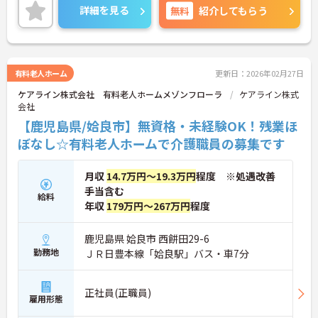
ございます！
詳細を見る
無料
紹介してもらう
ご興味ある方には、面接対策ポイントなど、詳細を
お話しいたしますのでお気軽にご相談ください。
有料老人ホーム
更新日：2026年02月27日
ケアライン株式会社 有料老人ホームメゾンフローラ
ケアライン株式
会社
【鹿児島県/姶良市】無資格・未経験OK！残業ほ
ぼなし☆有料老人ホームで介護職員の募集です
月収
14.7万円～19.3万円
程度 ※処遇改善
手当含む
給料
年収
179万円～267万円
程度
鹿児島県 姶良市 西餠田29-6
勤務地
ＪＲ日豊本線「姶良駅」バス・車7分
正社員(正職員)
雇用形態