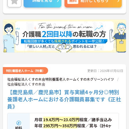
詳細を見る
無料
紹介してもらう
また最寄り駅より徒歩3分と好立地にあるので、通
勤のストレスが少ないのも嬉しいポイント♪
ご興味ある方には、面接対策ポイントなど、さらに
詳細をお話しいたしますのでお気軽にご相談くださ
い。
特別養護老人ホーム（特養）
更新日：2026年07月02日
社会福祉法人くすの木会特別養護老人ホームくすの木グリーンハイツ
社会福祉法人くすの木会
【鹿児島県／鹿児島市】賞与実績4ヶ月分◎特別
養護老人ホームにおける介護職員募集です《正社
員》
月収
19.6万円～23.0万円
程度／諸手当込み
年収
295万円～350万円
程度／賞与（計4ヶ
給料