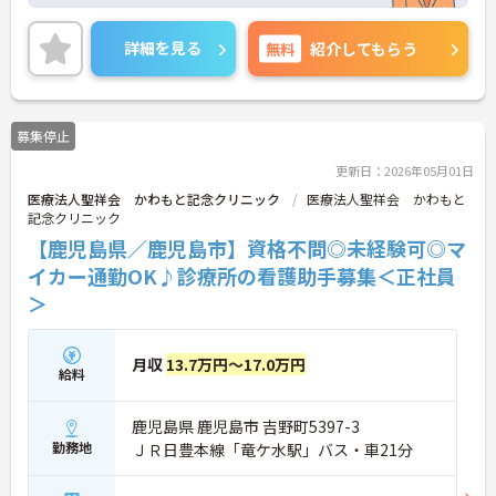
覚えていけます。
残業ほぼ無しのため、退勤後の予定も立てやすいで
す！
詳細を見る
無料
紹介してもらう
ご興味のある方には、面接対策ポイントなど、さら
に詳細をお話しいたしますので、お気軽にご相談く
ださい。
募集停止
更新日：2026年05月01日
医療法人聖祥会 かわもと記念クリニック
医療法人聖祥会 かわもと
記念クリニック
【鹿児島県／鹿児島市】資格不問◎未経験可◎マ
イカー通勤OK♪診療所の看護助手募集＜正社員
＞
月収
13.7万円～17.0万円
給料
鹿児島県 鹿児島市 吉野町5397-3
勤務地
ＪＲ日豊本線「竜ケ水駅」バス・車21分