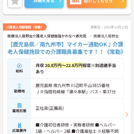
詳細を見る
無料
紹介してもらう
い職場です。
ご興味がある方は是非一度マイナビまでお問合せ下
さい。更に詳細などお伝えします。
介護老人保健施設（老健）
更新日：2025年11月17日
医療法人菊野会介護老人保健施設かわなべ寿光苑
医療法人菊野会
【鹿児島県／南九州市】マイカー通勤OK♪介護
老人保健施設での介護職員募集です！！《常勤》
月収
20.8万円～22.6万円
程度※別途諸手当
給料
あり
鹿児島県 南九州市 川辺町平山3815番地
勤務地
ＪＲ指宿枕崎線「瀬々串駅」バス・車37分
正社員(正職員)
雇用形態
■介護初任者研修・実務者研修 ■ヘルパー
応募要件
1級・ヘルパー 2級 ■介護福祉士 ※経験不問