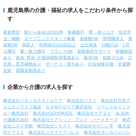
鹿児島県の介護・福祉の求人をこだわり条件から探
す
夜勤専従
駅から徒歩10分以内
車通勤可
寮・借り上げ
住宅手
当・補助
オープニングスタッフ募集
未経験OK
管理職求人
無
資格OK
高収入
年間休日110日以上
土日祝休
日勤のみ
1月
入職可
夏～秋入職可
ブランクOK
資格取得サポート
研修制度
あり
産休･育休･介護休暇取得実績あり
新卒OK
残業少なめ
託
児所・育児補助あり
ボーナス・賞与あり
社会保険完備
交通費
支給
退職金制度あり
企業から介護の求人を探す
株式会社ベネッセスタイルケア
株式会社ツクイ
株式会社日本ア
メニティライフ協会
ＳＯＭＰＯケア株式会社
ソーシャルインク
ルー株式会社
株式会社SOYOKAZE
株式会社ケア２１
ALSOK
介護株式会社
株式会社ケアリッツ・アンド・パートナーズ
株式
会社ニチイ学館
株式会社ソラスト
株式会社やさしい手
株式会
社ケア２１
株式会社ニチイケアパレス
株式会社サンガジャパン