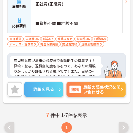
正社員(正職員)
雇用形態
■資格不問 ■経験不問
応募要件
車通勤可
未経験OK
新卒OK
残業少なめ
無資格OK
日勤のみ
ボーナス・賞与あり
社会保険完備
交通費支給
退職金制度あり
鹿児島県鹿児島市の診療所で看護助手の募集です！
昇給・賞与、退職金制度もあるので、あなたの頑張
りがしっかり評価される環境です！また、日勤のみ
の勤務なので、体力的な負担が少なく、継続して働
きやすい職場です♪ご興味ある方はご面接ポイント
最新の募集状況を問
をお伝えしますので、お気軽にご連絡ください。
詳細を見る
無料
い合わせる
7
件中 1-7件を表示
1