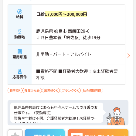
日給
17,000円～200,000円
給料
鹿児島県 姶良市 西餠田29-6
勤務地
ＪＲ日豊本線「帖佐駅」徒歩19分
非常勤・パート・アルバイト
雇用形態
■資格不問 ■経験者大歓迎！※未経験者要
応募要件
相談
新卒OK
残業少なめ
無資格OK
ブランクOK
社会保険完備
鹿児島県姶良市にある有料老人ホームでの介護のお
仕事です。（夜勤専従）
資格や年齢は不問。介護経験者大歓迎！未経験の方
もご相談ください。
週1日勤務からOK。ライフスタイルに合わせた働き
方が可能ですので、ご家庭をお持ちの方も続けやす