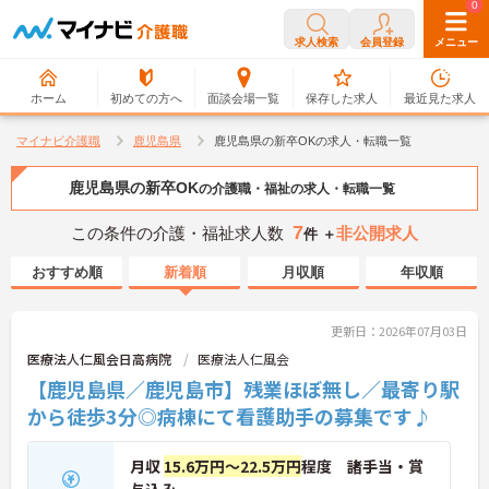
0
0
求人検索
会員登録
メニュー
ホーム
初めての方へ
面談会場一覧
保存した求人
最近見た求人
マイナビ介護職
鹿児島県
鹿児島県の新卒OKの求人・転職一覧
鹿児島県の新卒OK
の介護職・福祉の求人・転職一覧
7
この条件の介護・福祉求人数
非公開求人
件 ＋
おすすめ順
新着順
月収順
年収順
更新日：2026年07月03日
医療法人仁風会日高病院
医療法人仁風会
【鹿児島県／鹿児島市】残業ほぼ無し／最寄り駅
から徒歩3分◎病棟にて看護助手の募集です♪
月収
15.6万円～22.5万円
程度 諸手当・賞