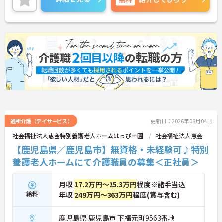
護業界でのキャリアアップを狙える環境です。
お子様がいる方など、フルタイムで働けない事情が
ある方もお気軽にご相談いただけます◎
ご興味がある方は是非一度マイナビまでお問合せ下
さい。更に詳細などお伝えします。
通所介護（デイサービス）
更新日：2026年08月04日
社会福祉法人恵会特別養護老人ホームはっぴー園
社会福祉法人恵会
【鹿児島県／鹿児島市】無資格・未経験可♪特別
養護老人ホームにて介護職員の募集＜正社員＞
月収
17.2万円～25.3万円
程度※諸手当込
給料
年収
249万円～363万円
程度(賞与含む)
鹿児島県 鹿児島市 下福元町9563番地