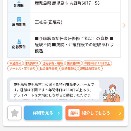
鹿児島県 鹿児島市 吉野町6077－56
勤務地
正社員(正職員)
雇用形態
■介護職員初任者研修修了者以上の資格 ■
経験不問 ■病院・介護施設での経験あれば
応募要件
優遇
車通勤可
未経験OK
住宅手当・補助
無資格OK
年間休日110日以上
ボーナス・賞与あり
社会保険完備
交通費支給
退職金制度あり
鹿児島県鹿児島市に位置する特別養護老人ホームで
す。経験は不問です！年間休日は110日以上あり、
プライベートを大切にしながらご勤務いただけま
す。ご興味をお持ちの方はお気軽にお問い合わせく
ださい。
詳細を見る
無料
紹介してもらう