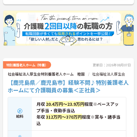
特別養護老人ホーム（特養）
更新日：2026年08月07日
社会福祉法人厚生会特別養護老人ホーム 睦園
社会福祉法人厚生会
【鹿児島県／鹿児島市】経験不問♪特別養護老人
ホームにて介護職員の募集＜正社員＞
月収
20.4万円～23.9万円
程度※ベースアッ
プ手当・夜勤手当込
給料
年収
312万円～370万円
程度※賞与・諸手当
込