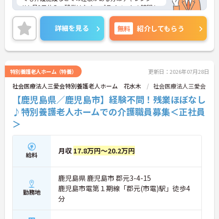
K！月9日休み、残業はなく、プライベートの時間も
確保しやすいです。日勤のみのご勤務ですので、生
活リズムを整えやすく無理なくご勤務いただけます
詳細を見る
無料
紹介してもらう
♪ご興味のある方には、面接対策ポイントなど、さ
らに詳細をお話ししますのでお気軽にご相談くださ
い！
特別養護老人ホーム（特養）
更新日：2026年07月28日
社会医療法人三愛会特別養護老人ホーム 花水木
社会医療法人三愛会
【鹿児島県／鹿児島市】経験不問！残業ほぼなし
♪特別養護老人ホームでの介護職員募集＜正社員
＞
月収
17.8万円～20.2万円
給料
鹿児島県 鹿児島市 郡元3-4-15
鹿児島市電第１期線「郡元(市電)駅」徒歩4
勤務地
分