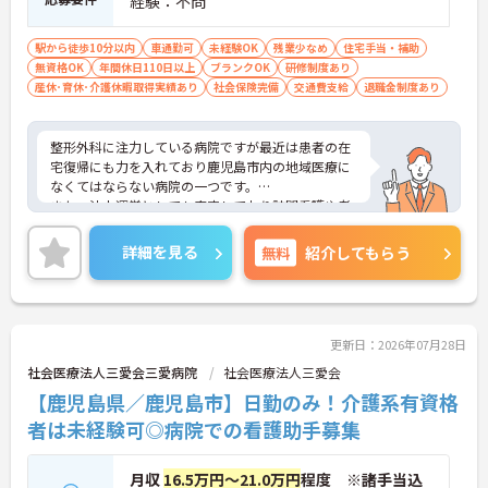
経験：不問
駅から徒歩10分以内
車通勤可
未経験OK
残業少なめ
住宅手当・補助
無資格OK
年間休日110日以上
ブランクOK
研修制度あり
産休･育休･介護休暇取得実績あり
社会保険完備
交通費支給
退職金制度あり
整形外科に注力している病院ですが最近は患者の在
宅復帰にも力を入れており鹿児島市内の地域医療に
なくてはならない病院の一つです。
また、法人運営としても安定しており訪問看護や老
健施設など幅広く包括的に患者をケアできることも
同院の強みでございます。気になることなどござい
詳細を見る
無料
紹介してもらう
ましたらお気軽にお問い合わせ下さいませ。
更新日：2026年07月28日
社会医療法人三愛会三愛病院
社会医療法人三愛会
【鹿児島県／鹿児島市】日勤のみ！介護系有資格
者は未経験可◎病院での看護助手募集
月収
16.5万円～21.0万円
程度 ※諸手当込