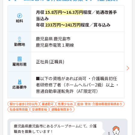
月収
15.8万円～16.3万円
程度／処遇改善手
当込み
給料
年収
233万円～241万円
程度／賞与込み
鹿児島県 鹿児島市
勤務地
鹿児島市電第１期線
正社員(正職員)
雇用形態
■以下の資格があれば尚可 ・介護職員初任
者研修修了者（ホームヘルパー2級）以上 ・
応募要件
普通自動車運転免許（AT限定可）
駅から徒歩10分以内
車通勤可
残業少なめ
産休･育休･介護休暇取得実績あり
社会保険完備
交通費支給
退職金制度あり
鹿児島県鹿児島市にあるグループホームにて、介護
職員を募集しています！