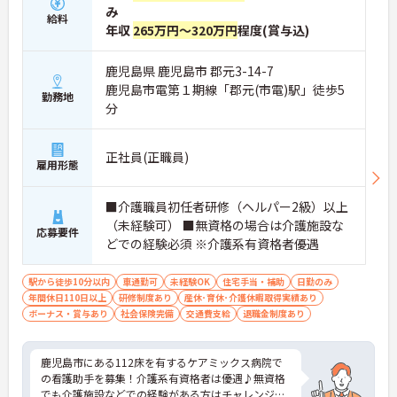
み
給料
年収
265万円～320万円
程度(賞与込)
鹿児島県 鹿児島市 郡元3-14-7
鹿児島市電第１期線「郡元(市電)駅」徒歩5
勤務地
分
正社員(正職員)
雇用形態
■介護職員初任者研修（ヘルパー2級）以上
（未経験可） ■無資格の場合は介護施設な
応募要件
どでの経験必須 ※介護系有資格者優遇
駅から徒歩10分以内
車通勤可
未経験OK
住宅手当・補助
日勤のみ
年間休日110日以上
研修制度あり
産休･育休･介護休暇取得実績あり
ボーナス・賞与あり
社会保険完備
交通費支給
退職金制度あり
鹿児島市にある112床を有するケアミックス病院で
の看護助手を募集！介護系有資格者は優遇♪無資格
でも介護施設などでの経験がある方はチャレンジO