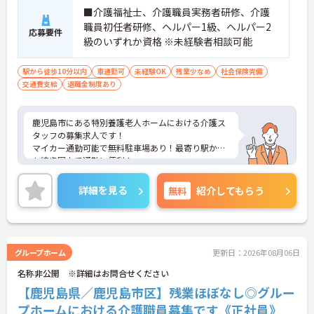
■介護福祉士、介護職員実務者研修、介護
職員初任者研修、ヘルパー1級、ヘルパー2
応募要件
級のいずれか資格 ※未経験者相談可能
駅から徒歩10分以内
車通勤可
未経験OK
残業少なめ
社会保険完備
交通費支給
退職金制度あり
鹿児島市にある特別養護老人ホームにおける介護ス
タッフの募集求人です！
マイカー通勤可能で無料駐車場あり！最寄り駅から
も徒歩圏内で通勤に便利！
残業がほとんどありませんのでお仕事の後の時間も
有効に使えます！
詳細を見る
無料
紹介してもらう
ご興味ある方には、面接のポイントなど、さらに詳
細をお話致しますのでお気軽にご相談ください。
グループホーム
更新日：2026年08月06日
名称非公開 ※詳細はお問合せください
【鹿児島県／鹿児島市区】残業ほぼなし◎グルー
プホームにおける介護職員募集です《正社員》