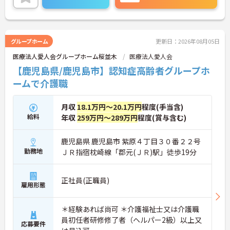
グループホーム
更新日：2026年08月05日
医療法人愛人会グループホーム桜並木
医療法人愛人会
【鹿児島県/鹿児島市】認知症高齢者グループホ
ームで介護職
月収
18.1万円～20.1万円
程度(手当含)
給料
年収
259万円～289万円
程度(賞与含む)
鹿児島県 鹿児島市 紫原４丁目３０番２２号
勤務地
ＪＲ指宿枕崎線「郡元(ＪＲ)駅」徒歩19分
正社員(正職員)
雇用形態
＊経験あれば尚可 ＊介護福祉士又は介護職
員初任者研修修了者（ヘルパー2級）以上又
応募要件