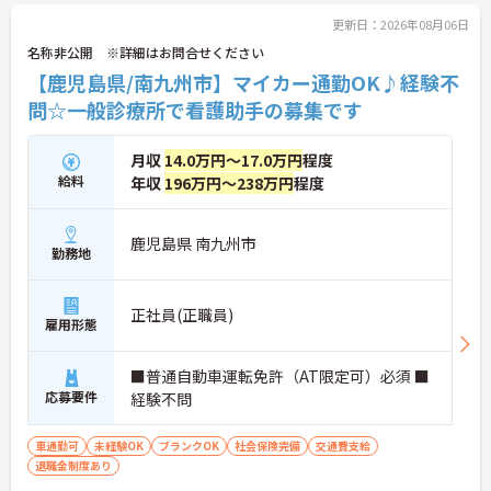
更新日：2026年08月06日
名称非公開 ※詳細はお問合せください
【鹿児島県/南九州市】マイカー通勤OK♪経験不
問☆一般診療所で看護助手の募集です
月収
14.0万円～17.0万円
程度
給料
年収
196万円～238万円
程度
鹿児島県 南九州市
勤務地
正社員(正職員)
雇用形態
■普通自動車運転免許（AT限定可）必須 ■
応募要件
経験不問
車通勤可
未経験OK
ブランクOK
社会保険完備
交通費支給
退職金制度あり