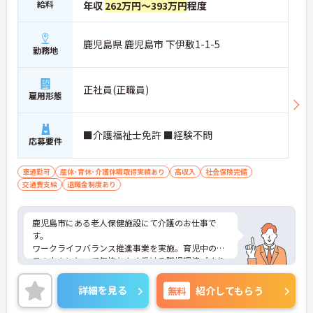
給料
年収
262万円～393万円
程度
鹿児島県 鹿児島市 下伊敷1-1-5
勤務地
正社員(正職員)
雇用形態
■介護福祉士免許 ■経験不問
応募要件
車通勤可
産休･育休･介護休暇取得実績あり
高収入
社会保険完備
交通費支給
退職金制度あり
鹿児島市にある老人保健施設にて介護のお仕事で
す。
ワークライフバランス推進事業を実施。育児中の職
員の方々にとって気持ちよく働ける職場環境づくり
にも注力しています。
ご興味がある方は是非一度マイナビまでお問い合わ
詳細を見る
無料
紹介してもらう
せください。さらに詳細などお伝えします！