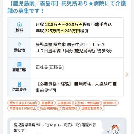
【鹿児島県／霧島市】託児所あり★病院にて介護
職の募集です！
月収
18.8万円～20.3万円
程度※諸手当込
給料
年収
225万円～243万円
程度
鹿児島県 霧島市 国分中央1丁目25-70
勤務地
ＪＲ日豊本線「国分(鹿児島)駅」徒歩8分
正社員(正職員)
雇用形態
【必要資格・経験】 ■無資格、未経験可 ■
応募要件
事前見学可
駅から徒歩10分以内
車通勤可
未経験OK
託児所・育児補助
無資格OK
年間休日110日以上
社会保険完備
交通費支給
退職金制度あり
鹿児島県霧島市にございます、病院にて介護職の募
集です！