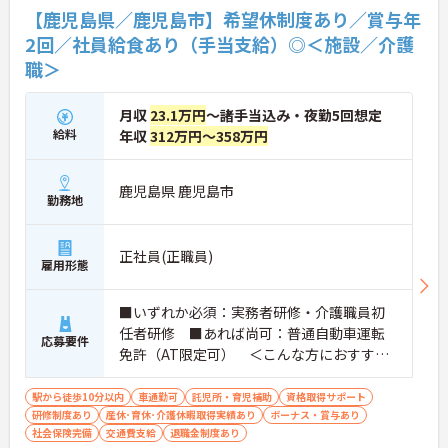
与・役職にしっかり反映。 明確なキャリアパス制度
【鹿児島県／鹿児島市】希望休制度あり／賞与年
が整っている環境で、 目標を持って長く活躍できま
2回／社員給食あり（手当支給）◎＜施設／介護
す！
職＞
月収
23.1万円
～諸手当込み・夜勤5回想定
給料
年収
312万円～358万円
鹿児島県 鹿児島市
勤務地
正社員(正職員)
雇用形態
■いずれか必須：実務者研修・介護職員初
任者研修 ■あれば尚可：普通自動車運転
応募要件
免許（AT限定可） ＜こんな方におすすめ
＞ワークライフバランスを大切にしたいと
お考えの方、入居者様それぞれに合わせ
駅から徒歩10分以内
車通勤可
託児所・育児補助
資格取得サポート
研修制度あり
産休･育休･介護休暇取得実績あり
た、温かいケアを提供したい方、これまで
ボーナス・賞与あり
社会保険完備
交通費支給
退職金制度あり
の介護分野でのご経験を有効に活用したい