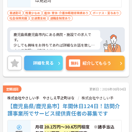
は見込可
車通勤可
残業少なめ
産休･育休･介護休暇取得実績あり
ボーナス・賞与あり
社会保険完備
交通費支給
退職金制度あり
鹿児島県鹿児島市内にある病院・施設での求人で
す。
少しでも興味をお持ちであれば詳細なお話を致しま
すので気軽にご連絡ください。
詳細を見る
無料
紹介してもらう
定期巡回
更新日：2026年08月04日
株式会社やさしい手 やさしえ平之町はな
株式会社やさしい手
【鹿児島県/鹿児島市】年間休日124日！訪問介
護事業所でサービス提供責任者の募集です
月収
20.2万円～30.6万円
程度 ※諸手当込