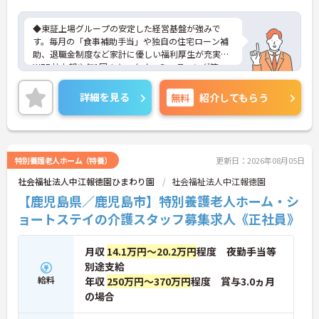
方
◆東証上場グループの安定した経営基盤が強みで
す。毎月の「食事補助手当」や独自の住宅ローン補
助、退職金制度など家計に優しい福利厚生が充実。
WEB社内報や年1回のキックオフミーティング等、
風通し良く温かいコミュニケーションを育む環境が
整っています。◆若手～中高年まで幅広い年代が活
詳細を見る
無料
紹介してもらう
躍中！短時間正社員制度などライフスタイルに合わ
せた柔軟な働き方が可能です。産休・育休の取得を
推進しており、復帰時には最大10万円支給の独自制
度「育児休業給付金＋（プラス）」をご用意。子育
て世代のキャリアを強力に支援します。◆働きなが
特別養護老人ホーム（特養）
更新日：2026年08月05日
ら成長！資格取得を最大10万円補助 多職種連携で専
社会福祉法人中江報徳園ひまわり園
社会福祉法人中江報徳園
門知識が磨けるチームケア実践 頑張りやスキルが給
与・役職にしっかり反映。 明確なキャリアパス制度
【鹿児島県／鹿児島市】特別養護老人ホーム・シ
が整っている環境で、 目標を持って長く活躍できま
ョートステイの介護スタッフ募集求人《正社員》
す！
月収
14.1万円～20.2万円
程度 夜勤手当等
別途支給
給料
年収
250万円～370万円
程度 賞与3.0ヵ月
の場合