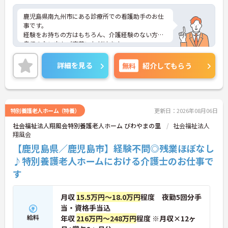
鹿児島県南九州市にある診療所での看護助手のお仕
事です。
経験をお持ちの方はもちろん、介護経験のない方や
自信のない方もご応募いただけます。
育児休暇取得実績があり、小さなお子様がいらっし
ゃる方に理解があるので、安心して働いて頂ける環
詳細を見る
無料
紹介してもらう
境です。
車通勤が可能なので、遠くにお住まいの方もストレ
ス少なく通っていただけますよ。
ご興味がある方は是非一度マイナビまでお問合せ下
さい。更に詳細などお伝えします。
特別養護老人ホーム（特養）
更新日：2026年08月06日
社会福祉法人翔風会特別養護老人ホーム びわやまの里
社会福祉法人
翔風会
【鹿児島県／鹿児島市】経験不問◎残業ほぼなし
♪特別養護老人ホームにおける介護士のお仕事で
す
月収
15.5万円～18.0万円
程度 夜勤5回分手
当・資格手当込
給料
年収
216万円～248万円
程度 ※月収×12ヶ