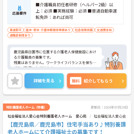
■介護職員初任者研修（ヘルパー2級）以
上：必須 ■実務経験：必須 ■普通自動車運
応募要件
転免許：あれば尚可
車通勤可
産休･育休･介護休暇取得実績あり
社会保険完備
交通費支給
退職金制度あり
鹿児島県日置市に位置する介護老人保健施設におけ
る介護職員の募集です。
残業はありません。ワークライフバランスを保ちな
がらご勤務いただけます。
ご興味のある方には、面接対策ポイントなど、さら
に詳細をご案内しますのでお気軽にご相談くださ
詳細を見る
無料
紹介してもらう
い！
特別養護老人ホーム（特養）
更新日：2026年07月29日
社会福祉法人愛心会特別養護老人ホーム 愛心苑
社会福祉法人愛心会
【鹿児島県／鹿児島市】住宅手当あり♪特別養護
老人ホームにて介護福祉士の募集です！