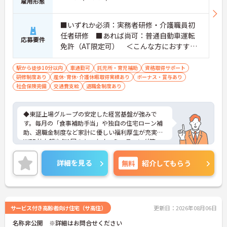
雇用形態
■いずれか必須：実務者研修・介護職員初
任者研修 ■あれば尚可：普通自動車運転
応募要件
免許（AT限定可） ＜こんな方におすすめ
＞ワークライフバランスを大切にしたいと
お考えの方、入居者様それぞれに合わせ
駅から徒歩10分以内
車通勤可
託児所・育児補助
資格取得サポート
研修制度あり
産休･育休･介護休暇取得実績あり
た、温かいケアを提供したい方、これまで
ボーナス・賞与あり
社会保険完備
交通費支給
退職金制度あり
の介護分野でのご経験を有効に活用したい
方
◆東証上場グループの安定した経営基盤が強みで
す。毎月の「食事補助手当」や独自の住宅ローン補
助、退職金制度など家計に優しい福利厚生が充実。
WEB社内報や年1回のキックオフミーティング等、
風通し良く温かいコミュニケーションを育む環境が
整っています。◆若手～中高年まで幅広い年代が活
詳細を見る
無料
紹介してもらう
躍中！短時間正社員制度などライフスタイルに合わ
せた柔軟な働き方が可能です。産休・育休の取得を
推進しており、復帰時には最大10万円支給の独自制
度「育児休業給付金＋（プラス）」をご用意。子育
て世代のキャリアを強力に支援します。◆働きなが
サービス付き高齢者向け住宅（サ高住）
更新日：2026年08月06日
ら成長！資格取得を最大10万円補助 多職種連携で専
名称非公開 ※詳細はお問合せください
門知識が磨けるチームケア実践 頑張りやスキルが給