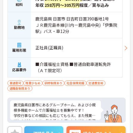
給料
年収
258万円～305万円
程度／賞与込み
鹿児島県 日置市 日吉町日置390番地1号
ＪＲ鹿児島本線(川内－鹿児島中央)「伊集院
勤務地
駅」バス・車12分
正社員(正職員)
雇用形態
■介護福祉士資格 ■普通自動車運転免許
応募要件
（ＡＴ限定可）
車通勤可
残業少なめ
研修制度あり
社会保険完備
交通費支給
退職金制度あり
鹿児島県日置市にあるグループホーム、および小規
模多機能ホームで介護福祉士を募集中です！
学校行事などの相談にも応じてもらえ、また残業も
ほとんどないため、私生活を大切にしながらの勤務
も可能◎
ご興味ある方には、面接対策ポイントなど、詳細を