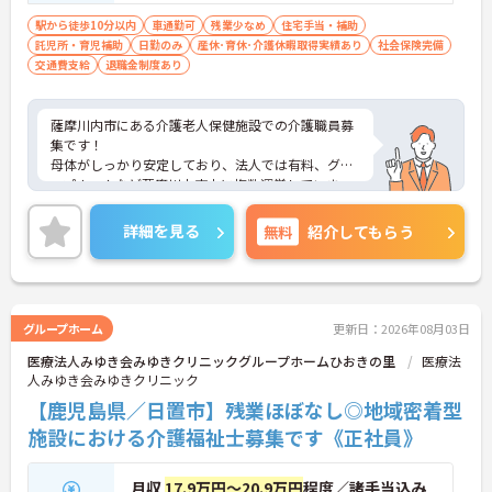
駅から徒歩10分以内
車通勤可
残業少なめ
住宅手当・補助
託児所・育児補助
日勤のみ
産休･育休･介護休暇取得実績あり
社会保険完備
交通費支給
退職金制度あり
薩摩川内市にある介護老人保健施設での介護職員募
集です！
母体がしっかり安定しており、法人では有料、グル
ープホームなど薩摩川内市内に複数運営していま
す。
「子育てサポート企業」として、厚生労働大臣の認
詳細を見る
無料
紹介してもらう
定（くるみん認定）を受けています！
保育所の設置や育児休業の取得実績など、従業員の
仕事と子育ての両立支援に積極的に取り組みをされ
ています。お子さんがいらっしゃる方にオススメで
す！
グループホーム
更新日：2026年08月03日
ご興味がある方は是非一度マイナビまでお問合せ下
医療法人みゆき会みゆきクリニックグループホームひおきの里
医療法
さい。更に詳細などお伝えします。
人みゆき会みゆきクリニック
【鹿児島県／日置市】残業ほぼなし◎地域密着型
施設における介護福祉士募集です《正社員》
月収
17.9万円～20.9万円
程度／諸手当込み