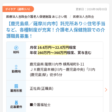
デイケア（通所リハ）
更新日：2026年08月03日
医療法人杏政会介護老人保健施設 あじさい苑
医療法人杏政会
【鹿児島県／薩摩川内市】託児所あり☆住宅手当
など、各種制度が充実！介護老人保健施設での介
護職員募集！
月収
16.6万円～22.0万円
程度
給料
年収
260万円～360万円
程度、賞与含む
鹿児島県 薩摩川内市 横馬場町8-11
ＪＲ鹿児島本線(川内－鹿児島中央)「川内
勤務地
(鹿児島)駅」徒歩5分
正社員(正職員)
雇用形態
■介護福祉士
応募要件