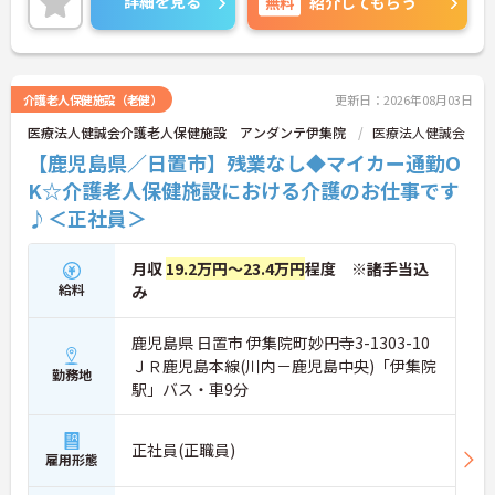
詳細を見る
無料
紹介してもらう
お話しいたしますのでお気軽にご相談ください。
介護老人保健施設（老健）
更新日：2026年08月03日
医療法人健誠会介護老人保健施設 アンダンテ伊集院
医療法人健誠会
【鹿児島県／日置市】残業なし◆マイカー通勤O
K☆介護老人保健施設における介護のお仕事です
♪＜正社員＞
月収
19.2万円～23.4万円
程度 ※諸手当込
給料
み
鹿児島県 日置市 伊集院町妙円寺3-1303-10
ＪＲ鹿児島本線(川内－鹿児島中央)「伊集院
勤務地
駅」バス・車9分
正社員(正職員)
雇用形態