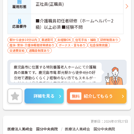
正社員(正職員)
雇用形態
■介護職員初任者研修（ホームヘルパー2
応募要件
級）以上必須 ■経験不問
駅から徒歩10分以内
車通勤可
未経験OK
住宅手当・補助
研修制度あり
産休･育休･介護休暇取得実績あり
ボーナス・賞与あり
社会保険完備
交通費支給
退職金制度あり
鹿児島市に位置する特別養護老人ホームにて介護職
員の募集です。鹿児島市電 郡元駅から徒歩4分の好
立地で通勤らくらく♪経験のない方でもスキルが身
に付きます◎住宅手当や家族手当など、生活にも嬉
しい手当が充実しているので、安心して働きやすい
環境となっております！ご興味ある方は面接ポイン
詳細を見る
無料
紹介してもらう
トをお伝えしますので、お気軽にご連絡ください。
更新日：2026年07月27日
医療法人美﨑会 国分中央病院
医療法人美﨑会 国分中央病院