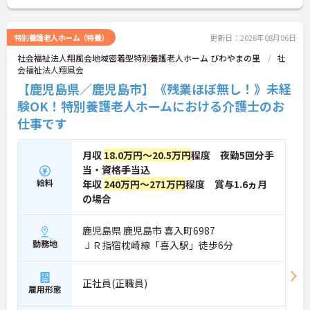
特別養護老人ホーム（特養）
更新日：2026年08月06日
社会福祉法人翔風会地域密着型特別養護老人ホーム びわやまの里
社
会福祉法人翔風会
【鹿児島県／鹿児島市】《残業ほぼ無し！》未経
験OK！特別養護老人ホームにおける介護士のお
仕事です
月収
18.0万円～20.5万円
程度 夜勤5回分手
当・資格手当込
給料
年収
240万円～271万円
程度 賞与1.6ヵ月
の場合
鹿児島県 鹿児島市 喜入町6987
勤務地
ＪＲ指宿枕崎線「喜入駅」徒歩6分
正社員(正職員)
雇用形態