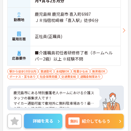
月+賞与2ヵ月分
鹿児島県 鹿児島市 喜入町6987
勤務地
ＪＲ指宿枕崎線「喜入駅」徒歩6分
正社員(正職員)
雇用形態
■介護職員初任者研修修了者（ホームヘル
応募要件
パー2級）以上 ※経験不問
駅から徒歩10分以内
車通勤可
未経験OK
残業少なめ
無資格OK
ボーナス・賞与あり
社会保険完備
交通費支給
退職金制度あり
鹿児島市にある特別養護老人ホームにおける介護ス
タッフの募集求人です！
マイカー通勤可能で敷地外に無料駐車場あり！最寄
り駅からも徒歩圏内で通勤に便利◎
残業がほとんどありませんのでお仕事の後の時間も
有効に使えます！
詳細を見る
無料
紹介してもらう
ご興味ある方には、面接のポイントなど、さらに詳
細をお話致しますのでお気軽にご相談ください。