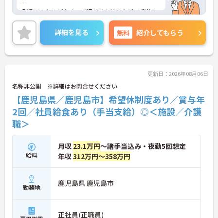
残業はほとんどなく、処遇改善や皆勤などの手当も
あり、とても働きやすい環境ですよ♪「
詳細を見る
無料
紹介してもらう
ご興味ある方には、面接対策ポイントなど、詳細を
お話しいたしますのでお気軽にご相談ください。
更新日：2026年08月06日
名称非公開 ※詳細はお問合せください
【鹿児島県／鹿児島市】希望休制度あり／賞与年
2回／社員給食あり（手当支給）◎＜施設／介護
職＞
月収
23.1万円
～諸手当込み・夜勤5回想定
給料
年収
312万円～358万円
鹿児島県 鹿児島市
勤務地
正社員(正職員)