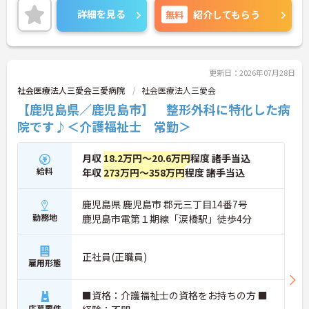
ご興味のある方は、マイナビ介護職までお問い合わ
詳細を見る
無料
紹介してもらう
せください。
更新日：2026年07月28日
社会医療法人三愛会三愛病院
社会医療法人三愛会
【鹿児島県／鹿児島市】 整形外科に特化した病
院です♪＜介護福祉士 常勤＞
月収
18.2万円～20.6万円
程度 諸手当込
給料
年収
273万円～358万円
程度 諸手当込
鹿児島県 鹿児島市 郡元三丁目14番7号
勤務地
鹿児島市電第１期線「涙橋駅」徒歩4分
正社員(正職員)
雇用形態
■資格：介護福祉士の資格をお持ちの方 ■
応募要件