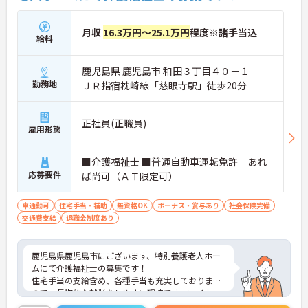
月収
16.3万円～25.1万円
程度※諸手当込
給料
鹿児島県 鹿児島市 和田３丁目４０－１
勤務地
ＪＲ指宿枕崎線「慈眼寺駅」徒歩20分
正社員(正職員)
雇用形態
■介護福祉士 ■普通自動車運転免許 あれ
応募要件
ば尚可（ＡＴ限定可）
車通勤可
住宅手当・補助
無資格OK
ボーナス・賞与あり
社会保険完備
交通費支給
退職金制度あり
鹿児島県鹿児島市にございます、特別養護老人ホー
ムにて介護福祉士の募集です！
住宅手当の支給含め、各種手当も充実しております
ので、長期的な就業をしやすい環境です。マイカー
通勤OKなので、通勤も楽々ですよ◎