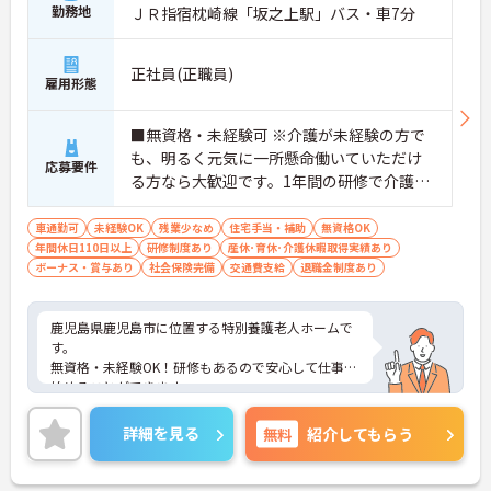
勤務地
ＪＲ指宿枕崎線「坂之上駅」バス・車7分
正社員(正職員)
雇用形態
■無資格・未経験可 ※介護が未経験の方で
も、明るく元気に一所懸命働いていただけ
応募要件
る方なら大歓迎です。1年間の研修で介護職
に成長できます。
車通勤可
未経験OK
残業少なめ
住宅手当・補助
無資格OK
年間休日110日以上
研修制度あり
産休･育休･介護休暇取得実績あり
ボーナス・賞与あり
社会保険完備
交通費支給
退職金制度あり
鹿児島県鹿児島市に位置する特別養護老人ホームで
す。
無資格・未経験OK！研修もあるので安心して仕事を
始めることができます。
マイカー通勤が可能なため、通勤に便利です。
ご興味をお持ちの方はお気軽にお問い合わせくださ
詳細を見る
無料
紹介してもらう
い。