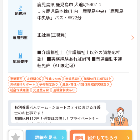
鹿児島県 鹿児島市 犬迫町5407-2
ＪＲ鹿児島本線(川内－鹿児島中央)「鹿児島
勤務地
中央駅」バス・車22分
正社員(正職員)
雇用形態
■介護福祉士（介護福祉士以外の資格応相
談） ■実務経験あれば尚可 ■普通自動車運
応募要件
転免許（AT限定可）
車通勤可
未経験OK
残業少なめ
無資格OK
年間休日110日以上
資格取得サポート
研修制度あり
産休･育休･介護休暇取得実績あり
社会保険完備
交通費支給
退職金制度あり
特別養護老人ホーム・ショートステイにおける介護
士のお仕事です！
年間休日112日！残業ほぼ無し！プライベートも大
切にしながら働けます。
ご興味ある方には、面接のポイントなど、さらに詳
細をお話致しますのでお気軽にご相談ください。
詳細を見る
無料
紹介してもらう