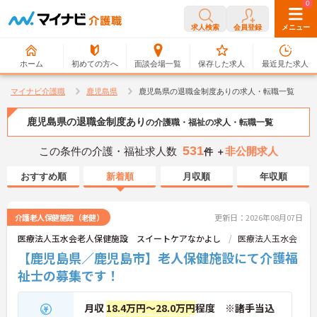
0
0
求人検索
会員登録
メニュー
ホーム
初めての方へ
面談会場一覧
保存した求人
最近見た求人
マイナビ介護職
鹿児島県
鹿児島県の退職金制度ありの求人・転職一覧
鹿児島県の退職金制度あり
の介護職・福祉の求人・転職一覧
531
この条件の介護・福祉求人数
非公開求人
件 ＋
おすすめ順
新着順
月収順
年収順
介護老人保健施設（老健）
更新日：2026年08月07日
医療法人玉水会老人保健施設 スイートケアなかよし
医療法人玉水会
【鹿児島県／鹿児島市】老人保健施設にて介護福
祉士の募集です！
月収
18.4万円～28.0万円
程度 ※諸手当込