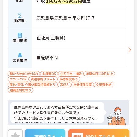
給料
年収
266万円～390万円
程度
鹿児島県 鹿児島市 平之町17-7
勤務地
正社員(正職員)
雇用形態
■経験不問
応募要件
駅から徒歩10分以内
未経験OK
住宅手当・補助
年間休日110日以上
ブランクOK
資格取得サポート
研修制度あり
産休･育休･介護休暇取得実績あり
高収入
社会保険完備
交通費支給
退職金制度あり
鹿児島県鹿児島市にあるサ高住併設の訪問介護事業
所でのサービス提供責任者のお仕事です。
全国的に介護施設を展開している大手企業なので、
年間休日124日を始めとして、自己負担介護料の支
援など福利厚生が充実しています。
初任者研修養成講座を無料で開催しているなど、介
詳細を見る
無料
紹介してもらう