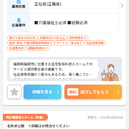
正社員(正職員)
雇用形態
■介護福祉士必須 ■経験必須
応募要件
駅から徒歩10分以内
年間休日110日以上
研修制度あり
産休･育休･介護休暇取得実績あり
ボーナス・賞与あり
社会保険完備
交通費支給
退職金制度あり
福岡県福岡市に位置する住宅型有料老人ホームでの
サービス提供責任者の募集です。
社会保険完備かつ賞与もあるため、長く働こうと考
えている方にもおすすめできる求人です。
最寄駅から徒歩3分の好立地のため、通勤も快適！
ご興味のある方はご面接のポイントをお伝えします
詳細を見る
無料
紹介してもらう
ので、お気軽にご相談ください。
特別養護老人ホーム（特養）
更新日：2026年08月06日
名称非公開 ※詳細はお問合せください