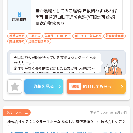
■介護職としてのご経験(年数問わず)あれば
尚可 ■普通自動車運転免許(AT限定可)必須
応募要件
※送迎業務あり
残業少なめ
日勤のみ
年間休日110日以上
ボーナス・賞与あり
社会保険完備
交通費支給
退職金制度あり
全国に施設展開を行っている東証スタンダード上場
の法人です！
定年制がなく長期的に安定した就業が叶う環境で
す。人間関係が良好で、職員同士が認め合う文化が
根付いています。
ご興味のある方には、面接対策ポイントなど、さら
詳細を見る
無料
紹介してもらう
に詳細をご案内しますのでお気軽にご相談くださ
い！
グループホーム
更新日：2026年08月07日
株式会社ケア２１グループホーム たのしい家空港通り
株式会社ケア２
１