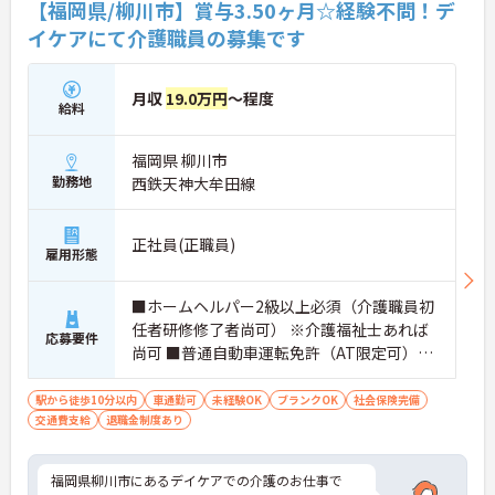
【福岡県/柳川市】賞与3.50ヶ月☆経験不問！デ
イケアにて介護職員の募集です
月収
19.0万円
～程度
給料
福岡県 柳川市
勤務地
西鉄天神大牟田線
正社員(正職員)
雇用形態
■ホームヘルパー2級以上必須（介護職員初
任者研修修了者尚可） ※介護福祉士あれば
応募要件
尚可 ■普通自動車運転免許（AT限定可）必
須 ■経験不問
駅から徒歩10分以内
車通勤可
未経験OK
ブランクOK
社会保険完備
交通費支給
退職金制度あり
福岡県柳川市にあるデイケアでの介護のお仕事で