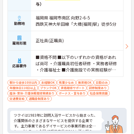
与）
福岡県 福岡市南区 向野2-6-5
勤務地
西鉄天神大牟田線「大橋(福岡)駅」徒歩5分
正社員(正職員)
雇用形態
■資格不問 ■以下のいずれかの資格があれ
ば尚可 ・介護職員初任者研修 ・実務者研修
応募要件
・介護福祉士 ■介護施設での実務経験があ
れば尚可 ■普通自動車運転免許（AT限定
可）必須
駅から徒歩10分以内
未経験OK
残業少なめ
無資格OK
日勤のみ
年間休日110日以上
ブランクOK
資格取得サポート
研修制度あり
産休･育休･介護休暇取得実績あり
ボーナス・賞与あり
社会保険完備
交通費支給
退職金制度あり
ツクイは1983年に訪問入浴サービスから始まった、
介護関係のさまざまなサービスを提供する企業で
す。主力事業であるデイサービスの事業所数は全国
トップクラス！全国47都道府県で500か所を超え、