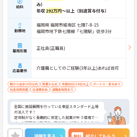
み）
給料
年収
292万円
～以上（別途賞与付与）
福岡県 福岡市城南区 七隈7-8-15
勤務地
福岡市地下鉄七隈線「七隈駅」徒歩3分
正社員(正職員)
雇用形態
介護職としてのご経験(3年以上)あれば尚可
応募要件
駅から徒歩10分以内
残業少なめ
年間休日110日以上
ボーナス・賞与あり
社会保険完備
交通費支給
退職金制度あり
全国に施設展開を行っている東証スタンダード上場
の法人です！
定年制がなく長期的に安定した就業が叶う環境で
す。人間関係が良好で、職員同士が認め合う文化が
根付いています。
ご興味のある方には、面接対策ポイントなど、さら
詳細を見る
無料
紹介してもらう