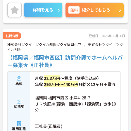
お客様が住み慣れた地域で自分らしく最期まで暮ら
すことができるよう活動を行っています。また、福
詳細を見る
無料
紹介してもらう
利厚生の充実・活用に力を入れる企業として福利厚
生表彰・認証制度である「ハタラクエール」に2021
年に認証されています。
訪問介護
更新日：2026年08月06日
株式会社ツクイ ツクイ九州圏ツクイ福岡小戸
株式会社ツクイ ツク
イ九州圏
【福岡県／福岡市西区】訪問介護でホームヘルパ
ー募集★《正社員》
月収
22.3万円
～程度（諸手当込み）
給料
年収
295万円～440万円
月給×12ヶ月＋賞与
福岡県 福岡市西区 小戸4-28-7
ＪＲ筑肥線(姪浜－西唐津)「姪浜駅」徒歩10
勤務地
分
正社員(正職員)
雇用形態