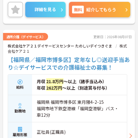
根付いています。
ご興味のある方には、面接対策ポイントなど、さら
詳細を見る
無料
紹介してもらう
に詳細をご案内しますのでお気軽にご相談くださ
い！
通所介護（デイサービス）
更新日：2026年08月07日
株式会社ケア２１デイサービスセンター たのしいデイつきぐま
株式
会社ケア２１
【福岡県／福岡市博多区】定年なし◎送迎手当あ
り☆デイサービスでの介護福祉士の募集！
月収
21.8万円
～以上（諸手当込み）
給料
年収
262万円
～以上（別途賞与付与）
福岡県 福岡市博多区 東月隈4-2-15
福岡市地下鉄空港線「福岡空港駅」バス・
勤務地
車12分
正社員(正職員)
雇用形態