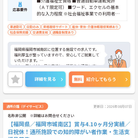
■介護福祉士資格 ■普通自動車運転免許
（ＡＴ限定可） ■ワード、エクセルの基本
応募要件
的な入力程度 ※社会福祉事業での利用者支
援経験 あれば尚可
車通勤可
日勤のみ
資格取得サポート
産休･育休･介護休暇取得実績あり
社会保険完備
交通費支給
退職金制度あり
福岡県福岡市城南区に位置する施設での求人です。
福利厚生が整っていますので、安心してご就業して
いただけます。
また、賞与4.10ヶ月分実績と、頑張りを評価してい
ただけます。
ご興味のある方は、お気軽にお問い合わせくださ
詳細を見る
無料
紹介してもらう
い。
通所介護（デイサービス）
更新日：2026年08月07日
名称非公開 ※詳細はお問合せください
【福岡県／福岡市城南区】賞与4.10ヶ月分実績／
日祝休！通所施設での知的障がい者作業・生活支