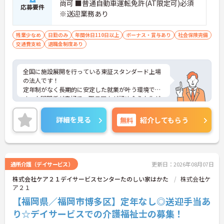
尚可 ■普通自動車運転免許(AT限定可)必須
応募要件
※送迎業務あり
残業少なめ
日勤のみ
年間休日110日以上
ボーナス・賞与あり
社会保険完備
交通費支給
退職金制度あり
全国に施設展開を行っている東証スタンダード上場
の法人です！
定年制がなく長期的に安定した就業が叶う環境で
す。人間関係が良好で、職員同士が認め合う文化が
根付いています。
ご興味のある方には、面接対策ポイントなど、さら
詳細を見る
無料
紹介してもらう
に詳細をご案内しますのでお気軽にご相談くださ
い！
通所介護（デイサービス）
更新日：2026年08月07日
株式会社ケア２１デイサービスセンターたのしい家はかた
株式会社ケ
ア２１
【福岡県／福岡市博多区】定年なし◎送迎手当あ
り☆デイサービスでの介護福祉士の募集！