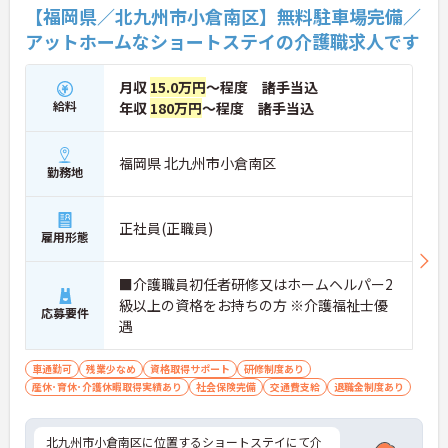
【福岡県／北九州市小倉南区】無料駐車場完備／
アットホームなショートステイの介護職求人です
月収
15.0万円
～程度 諸手当込
給料
年収
180万円
～程度 諸手当込
福岡県 北九州市小倉南区
勤務地
正社員(正職員)
雇用形態
■介護職員初任者研修又はホームヘルパー2
級以上の資格をお持ちの方 ※介護福祉士優
応募要件
遇
車通勤可
残業少なめ
資格取得サポート
研修制度あり
産休･育休･介護休暇取得実績あり
社会保険完備
交通費支給
退職金制度あり
北九州市小倉南区に位置するショートステイにて介