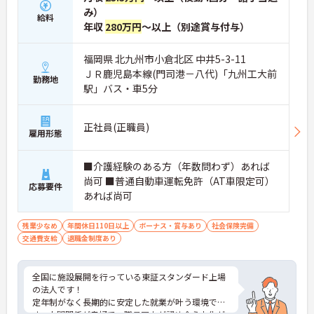
み）
給料
年収
280万円
～以上（別途賞与付与）
福岡県 北九州市小倉北区 中井5-3-11
ＪＲ鹿児島本線(門司港－八代)「九州工大前
勤務地
駅」バス・車5分
正社員(正職員)
雇用形態
■介護経験のある方（年数問わず）あれば
尚可 ■普通自動車運転免許（AT車限定可）
応募要件
あれば尚可
残業少なめ
年間休日110日以上
ボーナス・賞与あり
社会保険完備
交通費支給
退職金制度あり
全国に施設展開を行っている東証スタンダード上場
の法人です！
定年制がなく長期的に安定した就業が叶う環境で