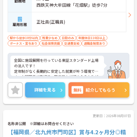
勤務地
西鉄天神大牟田線「花畑駅」徒歩7分
正社員(正職員)
雇用形態
駅から徒歩10分以内
残業少なめ
日勤のみ
年間休日110日以上
ボーナス・賞与あり
社会保険完備
交通費支給
退職金制度あり
全国に施設展開を行っている東証スタンダード上場
の法人です！
定年制がなく長期的に安定した就業が叶う環境で
す。人間関係が良好で、職員同士が認め合う文化が
根付いています。
ご興味のある方には、面接対策ポイントなど、さら
詳細を見る
無料
紹介してもらう
に詳細をご案内しますのでお気軽にご相談くださ
い！
更新日：2026年08月07日
名称非公開 ※詳細はお問合せください
【福岡県／北九州市門司区】賞与4.2ヶ月分◎精