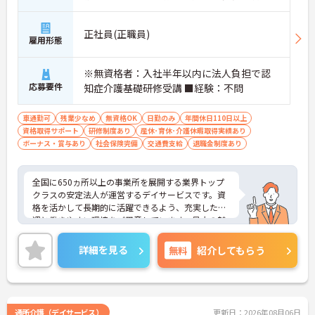
正社員(正職員)
雇用形態
※無資格者：入社半年以内に法人負担で認
応募要件
知症介護基礎研修受講 ■経験：不問
車通勤可
残業少なめ
無資格OK
日勤のみ
年間休日110日以上
資格取得サポート
研修制度あり
産休･育休･介護休暇取得実績あり
ボーナス・賞与あり
社会保険完備
交通費支給
退職金制度あり
全国に650ヵ所以上の事業所を展開する業界トップ
クラスの安定法人が運営するデイサービスです。資
格を活かして長期的に活躍できるよう、充実した待
遇と働きやすい環境をご用意しています。最大の魅
力は夜勤なしの日勤のみで年間休日は119日しっか
り確保できる点にあります。毎月付与されるリフレ
詳細を見る
無料
紹介してもらう
ッシュ休暇を利用して連休の取得も可能です。ま
た、子育てサポート企業として「くるみん認定」を
取得しており、こども休暇や充実した扶養手当など
ご家庭との両立を後押しする制度が整っています。
入社後1年間は専用のチューターがつき手厚くフォ
通所介護（デイサービス）
更新日：2026年08月06日