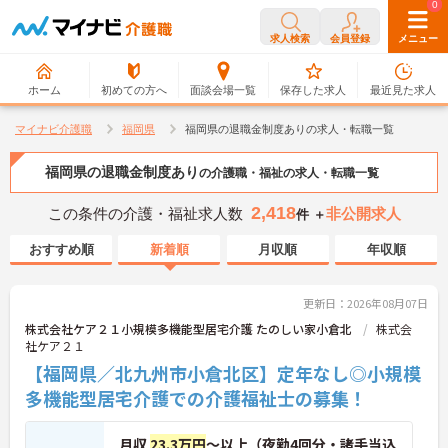
0
0
求人検索
会員登録
メニュー
ホーム
初めての方へ
面談会場一覧
保存した求人
最近見た求人
マイナビ介護職
福岡県
福岡県の退職金制度ありの求人・転職一覧
福岡県の退職金制度あり
の介護職・福祉の求人・転職一覧
2,418
この条件の介護・福祉求人数
非公開求人
件 ＋
おすすめ順
新着順
月収順
年収順
更新日：2026年08月07日
株式会社ケア２１小規模多機能型居宅介護 たのしい家小倉北
株式会
社ケア２１
【福岡県／北九州市小倉北区】定年なし◎小規模
多機能型居宅介護での介護福祉士の募集！
月収
23.3万円
～以上（夜勤4回分・諸手当込