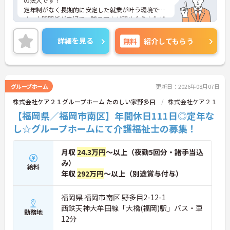
の法人です！
定年制がなく長期的に安定した就業が叶う環境で
す。人間関係が良好で、職員同士が認め合う文化が
根付いています。
ご興味のある方には、面接対策ポイントなど、さら
詳細を見る
無料
紹介してもらう
に詳細をご案内しますのでお気軽にご相談くださ
い！
グループホーム
更新日：2026年08月07日
株式会社ケア２１グループホーム たのしい家野多目
株式会社ケア２１
【福岡県／福岡市南区】年間休日111日◎定年な
し☆グループホームにて介護福祉士の募集！
月収
24.3万円
～以上（夜勤5回分・諸手当込
み）
給料
年収
292万円
～以上（別途賞与付与）
福岡県 福岡市南区 野多目2-12-1
西鉄天神大牟田線「大橋(福岡)駅」バス・車
勤務地
12分