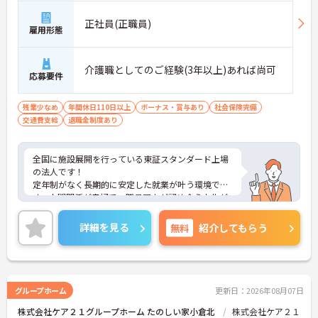
正社員(正職員)
雇用形態
介護職としてのご経験(3年以上)あれば尚可
応募要件
残業少なめ
年間休日110日以上
ボーナス・賞与あり
社会保険完備
交通費支給
退職金制度あり
全国に施設展開を行っている東証スタンダード上場
の法人です！
定年制がなく長期的に安定した就業が叶う環境で
す。人間関係が良好で、職員同士が認め合う文化が
根付いています。
ご興味のある方には、面接対策ポイントなど、さら
詳細を見る
無料
紹介してもらう
に詳細をご案内しますのでお気軽にご相談くださ
い！
グループホーム
更新日：2026年08月07日
株式会社ケア２１グループホーム たのしい家小倉北
株式会社ケア２１