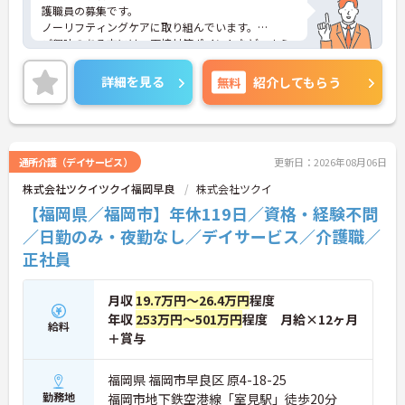
護職員の募集です。
ノーリフティングケアに取り組んでいます。
ご興味のある方には、面接対策ポイントなど、さら
に詳細をお話しいたしますので、お気軽にご相談く
ださい。
詳細を見る
無料
紹介してもらう
通所介護（デイサービス）
更新日：2026年08月06日
株式会社ツクイツクイ福岡早良
株式会社ツクイ
【福岡県／福岡市】年休119日／資格・経験不問
／日勤のみ・夜勤なし／デイサービス／介護職／
正社員
月収
19.7万円～26.4万円
程度
年収
253万円～501万円
程度 月給×12ヶ月
給料
＋賞与
福岡県 福岡市早良区 原4-18-25
勤務地
福岡市地下鉄空港線「室見駅」徒歩20分