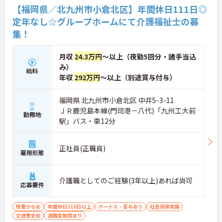
【福岡県／北九州市小倉北区】年間休日111日◎
定年なし☆グループホームにて介護福祉士の募
集！
月収
24.3万円
～以上（夜勤5回分・諸手当込
み）
給料
年収
292万円
～以上（別途賞与付与）
福岡県 北九州市小倉北区 中井5-3-11
ＪＲ鹿児島本線(門司港－八代)「九州工大前
勤務地
駅」バス・車12分
正社員(正職員)
雇用形態
介護職としてのご経験(3年以上)あれば尚可
応募要件
残業少なめ
年間休日110日以上
ボーナス・賞与あり
社会保険完備
交通費支給
退職金制度あり