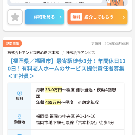
また、賞与4.10ヶ月分実績と、頑張りを評価してい
ただけます。
ご興味のある方は、お気軽にお問い合わせくださ
詳細を見る
無料
紹介してもらう
い。
訪問看護
更新日：2026年08月06日
株式会社アンビス医心館 六本松
株式会社アンビス
【福岡県／福岡市】最寄駅徒歩3分！年間休日11
0日！有料老人ホームのサービス提供責任者募集
＜正社員＞
月収
33.0万円
～程度 諸手当込・夜勤4回想
定
給料
年収
455万円
～程度 ※想定年収
福岡県 福岡市中央区 谷1-14-16
勤務地
福岡市地下鉄七隈線「六本松駅」徒歩4分