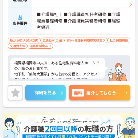
・3歳児以上は利用料無料
→ 子育てと仕事の両立を目指しやすい環境です♪
■介護福祉士 ■介護職員初任者研修 ■介護
職員基礎研修 ■介護職員実務者研修 ■経験
応募要件
■ 日勤中心で働きやすい勤務
者優遇
生活リズムを整えやすい勤務体制です
・日勤常勤
駅から徒歩10分以内
車通勤可
産休･育休･介護休暇取得実績あり
社会保険完備
・日祝休み
交通費支給
退職金制度あり
・年間休日107日
→ プライベートとの両立を目指しやすい職場です♪
福岡県福岡市中央区にある住宅型有料老人ホームで
の介護のお仕事です。
地下鉄「薬院大通駅」から徒歩5分程と、アクセス
良好です。また、マイカーでの通勤も可能です。
（駐車場自己確保）
九州電力グループが運営する快適性と安全性を備え
詳細を見る
無料
紹介してもらう
た高齢者向けマンションです。豪華でスタイリッシ
ュな空間で気持ちよくお仕事してみませんか？
ご興味がある方は是非一度マイナビまでお問合せ下
さい。更に詳細などお伝えします。