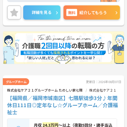
す。人間関係が良好で、職員同士が認め合う文化が
根付いています。
ご興味のある方には、面接対策ポイントなど、さら
詳細を見る
無料
紹介してもらう
に詳細をご案内しますのでお気軽にご相談くださ
い！
グループホーム
更新日：2026年08月07日
株式会社ケア２１グループホーム たのしい家七隈
株式会社ケア２１
【福岡県／福岡市城南区】七隈駅徒歩3分♪年間
休日111日◎定年なし☆グループホーム／介護福
祉士
月収
24.3万円
～以上（夜勤5回分・諸手当込