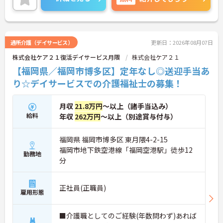
に詳細をご案内しますのでお気軽にご相談くださ
い！
通所介護（デイサービス）
更新日：2026年08月07日
株式会社ケア２１復活デイサービス月隈
株式会社ケア２１
【福岡県／福岡市博多区】定年なし◎送迎手当あ
り☆デイサービスでの介護福祉士の募集！
月収
21.8万円
～以上（諸手当込み）
給料
年収
262万円
～以上（別途賞与付与）
福岡県 福岡市博多区 東月隈4-2-15
福岡市地下鉄空港線「福岡空港駅」徒歩12
勤務地
分
正社員(正職員)
雇用形態
■介護職としてのご経験(年数問わず)あれば