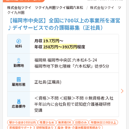
ローするため、新しい環境への不安を軽減できま
株式会社ツクイ ツクイ九州圏ツクイ福岡六本松
株式会社ツクイ ツ
す。最大185万円の賞与支給の実績や、宿泊費補助
クイ九州圏
等の独自の福利厚生制度も備わっており、有資格者
の方がご自身の個性を大切にしながらやりがいを持
【福岡市中央区】全国に700以上の事業所を運営
って働き続けられるおすすめの職場です。
♪デイサービスでの介護職募集（正社員）
★おすすめPOINT★
【夜勤なし×年間休日119日！オンオフのメリハリ
月収
19.7万円
～
をつけて働ける環境です】
給料
年収
258万円～393万円
程度
・身体への負担が少ない夜勤なしの勤務で年間休日
119日がしっかりと確保されています
・毎月1日付与されるリフレッシュ休暇と有給を組
福岡県 福岡市中央区 六本松4-5-24
み合わせて連休を取得しプライベートを満喫できま
勤務地
福岡市地下鉄七隈線「六本松駅」徒歩5分
す
・子育てサポート企業として「くるみん認定」を取
得しており未就学児向けのこども休暇など支援体制
正社員(正職員)
雇用形態
が万全です
【賞与実績最大185万円◎大手法人ならではの手厚
い待遇と福利厚生が魅力です】
＜資格＞不問 ＜経験＞不問 ※無資格者:入社
・頑張りをしっかり還元する過去実績最大185万円
半年以内に会社負担で認知症介護基礎研修
応募要件
の賞与や配偶者・お子様への手厚い扶養手当を支給
受講
しています
・宿泊費補助などが受けられる独自の「ツクイPLU
S」や勤続3年以上の退職金制度を完備しています
駅から徒歩10分以内
残業少なめ
無資格OK
日勤のみ
年間休日110日以上
・社内規定の範囲内で髪色や髪型をはじめネイルや
資格取得サポート
研修制度あり
産休･育休･介護休暇取得実績あり