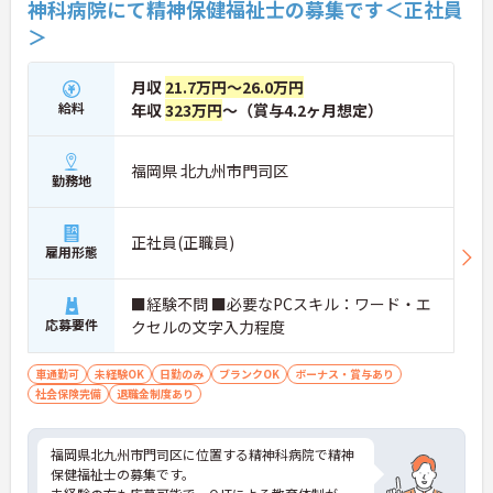
神科病院にて精神保健福祉士の募集です＜正社員
＞
月収
21.7万円～26.0万円
給料
年収
323万円
～（賞与4.2ヶ月想定）
福岡県 北九州市門司区
勤務地
正社員(正職員)
雇用形態
■経験不問 ■必要なPCスキル：ワード・エ
応募要件
クセルの文字入力程度
車通勤可
未経験OK
日勤のみ
ブランクOK
ボーナス・賞与あり
社会保険完備
退職金制度あり
福岡県北九州市門司区に位置する精神科病院で精神
保健福祉士の募集です。