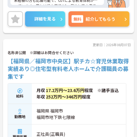
未経験の方も応募可能で、OJTによる教育体制が整
っています。賞与は過去実績4.2ヶ月分と高水準で、
モチベーションを維持しながら働ける環境です。院
内託児所を完備しており、3歳児以上は利用料無料
詳細を見る
無料
紹介してもらう
のため、子育てとの両立を目指す方にもおすすめで
す。マイカー通勤可能で無料駐車場も利用できま
す。ご興味のある方には、面接対策ポイントなどさ
らに詳細をお話いたしますので、お気軽にご相談く
ださい。
更新日：2026年08月07日
名称非公開 ※詳細はお問合せください
【福岡県／福岡市中央区】駅チカ☆育児休業取得
■ 賞与実績が魅力の職場環境
実績あり◎住宅型有料老人ホームで介護職員の募
安定した待遇が整った職場です
集です
・賞与過去実績4.2ヶ月分
・昇給制度あり
・退職金制度あり
月収
17.2万円～23.6万円
程度 ※諸手当込
→ 長く働きながら収入面の安心につながります♪
給料
年収
252万円～346万円
程度
■ 子育て支援が充実した環境
福岡県 福岡市
勤務地
福岡市地下鉄七隈線
院内託児所を利用できる環境です
・託児所あり
・対象は4ヶ月～未就学児
正社員(正職員)
雇用形態