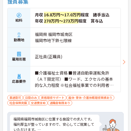
援員募集
月収
16.8万円～17.0万円
程度 諸手当込
給料
年収
270万円～273万円
程度 賞与込
福岡県 福岡市城南区
勤務地
福岡市地下鉄七隈線
正社員(正職員)
雇用形態
■介護福祉士資格 ■普通自動車運転免許
（ＡＴ限定可） ■ワード、エクセルの基本
応募要件
的な入力程度 ※社会福祉事業での利用者支
援経験 あれば尚可
車通勤可
日勤のみ
資格取得サポート
産休･育休･介護休暇取得実績あり
社会保険完備
交通費支給
退職金制度あり
福岡県福岡市城南区に位置する施設での求人です。
福利厚生が整っていますので、安心してご就業して
いただけます。