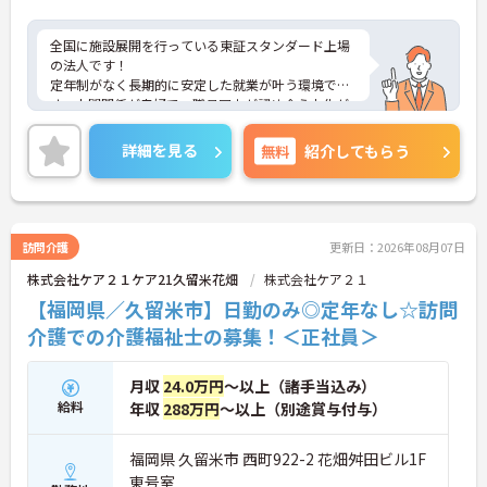
全国に施設展開を行っている東証スタンダード上場
の法人です！
定年制がなく長期的に安定した就業が叶う環境で
す。人間関係が良好で、職員同士が認め合う文化が
根付いています。
ご興味のある方には、面接対策ポイントなど、さら
詳細を見る
無料
紹介してもらう
に詳細をご案内しますのでお気軽にご相談くださ
い！
訪問介護
更新日：2026年08月07日
株式会社ケア２１ケア21久留米花畑
株式会社ケア２１
【福岡県／久留米市】日勤のみ◎定年なし☆訪問
介護での介護福祉士の募集！＜正社員＞
月収
24.0万円
～以上（諸手当込み）
給料
年収
288万円
～以上（別途賞与付与）
福岡県 久留米市 西町922-2 花畑舛田ビル1F
東号室