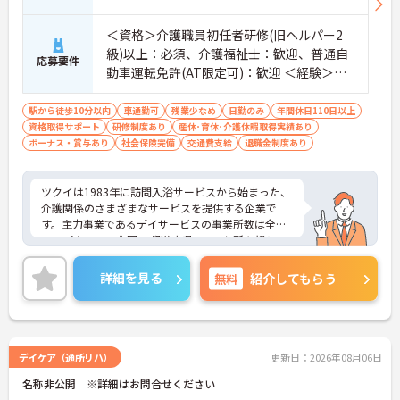
＜資格＞介護職員初任者研修(旧ヘルパー2
級)以上：必須、介護福祉士：歓迎、普通自
応募要件
動車運転免許(AT限定可)：歓迎 ＜経験＞不
問
駅から徒歩10分以内
車通勤可
残業少なめ
日勤のみ
年間休日110日以上
資格取得サポート
研修制度あり
産休･育休･介護休暇取得実績あり
ボーナス・賞与あり
社会保険完備
交通費支給
退職金制度あり
ツクイは1983年に訪問入浴サービスから始まった、
介護関係のさまざまなサービスを提供する企業で
す。主力事業であるデイサービスの事業所数は全国
トップクラス！全国47都道府県で500か所を超え、
お客様が住み慣れた地域で自分らしく最期まで暮ら
すことができるよう活動を行っています。また、福
詳細を見る
無料
紹介してもらう
利厚生の充実・活用に力を入れる企業として福利厚
生表彰・認証制度である「ハタラクエール」に2021
年に認証されています。
デイケア（通所リハ）
更新日：2026年08月06日
名称非公開 ※詳細はお問合せください