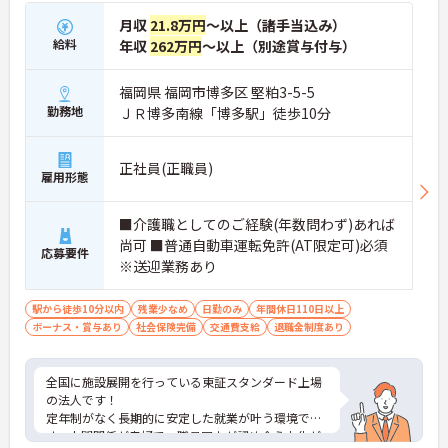
月収
21.8万円
～以上（諸手当込み）
給料
年収
262万円
～以上（別途賞与付与）
福岡県 福岡市博多区 堅粕3-5-5
勤務地
ＪＲ博多南線「博多駅」徒歩10分
正社員(正職員)
雇用形態
■介護職としてのご経験(年数問わず)あれば
尚可 ■普通自動車運転免許(AT限定可)必須
応募要件
※送迎業務あり
駅から徒歩10分以内
残業少なめ
日勤のみ
年間休日110日以上
ボーナス・賞与あり
社会保険完備
交通費支給
退職金制度あり
全国に施設展開を行っている東証スタンダード上場
の法人です！
定年制がなく長期的に安定した就業が叶う環境で
す。人間関係が良好で、職員同士が認め合う文化が