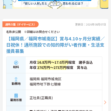
通所介護（デイサービス）
更新日：2026年08月07日
名称非公開 ※詳細はお問合せください
【福岡県／福岡市城南区】賞与4.10ヶ月分実績／
日祝休！通所施設での知的障がい者作業・生活支
援員募集
月収
16.8万円～17.0万円
程度 諸手当込
給料
年収
270万円～273万円
程度 賞与込
福岡県 福岡市城南区
勤務地
福岡市地下鉄七隈線
正社員(正職員)
雇用形態