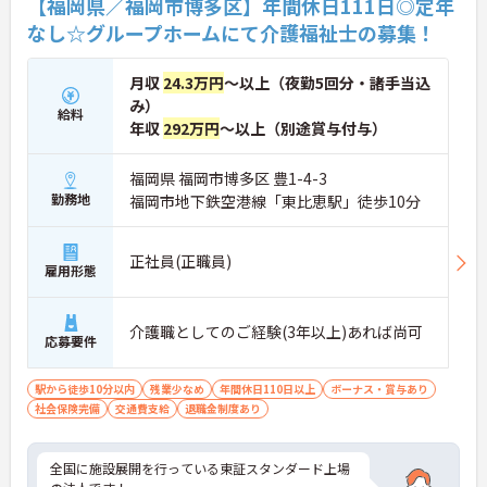
【福岡県／福岡市博多区】年間休日111日◎定年
なし☆グループホームにて介護福祉士の募集！
月収
24.3万円
～以上（夜勤5回分・諸手当込
み）
給料
年収
292万円
～以上（別途賞与付与）
福岡県 福岡市博多区 豊1-4-3
勤務地
福岡市地下鉄空港線「東比恵駅」徒歩10分
正社員(正職員)
雇用形態
介護職としてのご経験(3年以上)あれば尚可
応募要件
駅から徒歩10分以内
残業少なめ
年間休日110日以上
ボーナス・賞与あり
社会保険完備
交通費支給
退職金制度あり
全国に施設展開を行っている東証スタンダード上場