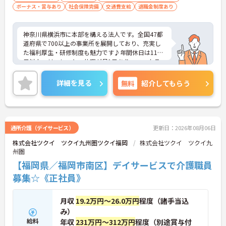
まつげエクステが自由であり自分らしさを大切に働
ボーナス・賞与あり
社会保険完備
交通費支給
退職金制度あり
けます
【有資格者のキャリアパス！手厚いチューター制度
と多彩な研修で専門性を高めます 】
神奈川県横浜市に本部を構える法人です。全国47都
・入社後1年間は専門のチューター（指導担当者）
道府県で700以上の事業所を展開しており、充実し
がマンツーマンで手厚くフォローするため新しい環
た福利厚生・研修制度も魅力です♪年間休日は110
境でも安心です
日以上、リフレッシュ休暇が月1日あり、ワークラ
・資格手当の支給や公的資格取得・自己啓発支援制
イフバランスを重視される方にもおすすめです。ご
度を通じて有資格者のさらなるステップアップを後
興味のある方には、面接対策ポイントなど、さらに
詳細を見る
無料
紹介してもらう
押しします
詳細をお話しいたしますのでお気軽にご相談くださ
・階層別研修や所属先以外の事業所で行う交換研修
い！
など豊富な教育プログラムで専門職としての成長を
サポートしています
通所介護（デイサービス）
更新日：2026年08月06日
株式会社ツクイ ツクイ九州圏ツクイ福岡
株式会社ツクイ ツクイ九
州圏
【福岡県／福岡市南区】デイサービスで介護職員
募集☆《正社員》
月収
19.2万円～26.0万円
程度（諸手当込
み）
給料
年収
231万円～312万円
程度（別途賞与付