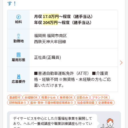
す！
月収
17.0万円
～程度（諸手当込）
給料
年収
204万円
～程度（諸手当込）
福岡県 福岡市南区
勤務地
西鉄天神大牟田線
正社員(正職員)
雇用形態
■普通自動車運転免許（AT可） ■介護資
格・経験不問 ※無資格・未経験の方もご応
応募要件
募いただけます。
車通勤可
未経験OK
残業少なめ
無資格OK
日勤のみ
ブランクOK
研修制度あり
産休･育休･介護休暇取得実績あり
社会保険完備
交通費支給
デイサービスを中心とした介護福祉事業を展開して
おり、ヘルパー養成講座や職業訓練講座も行ってい