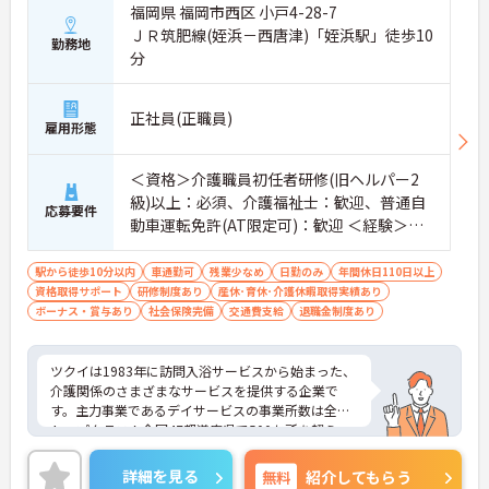
福岡県 福岡市西区 小戸4-28-7
ＪＲ筑肥線(姪浜－西唐津)「姪浜駅」徒歩10
勤務地
分
正社員(正職員)
雇用形態
＜資格＞介護職員初任者研修(旧ヘルパー2
級)以上：必須、介護福祉士：歓迎、普通自
応募要件
動車運転免許(AT限定可)：歓迎 ＜経験＞不
問
駅から徒歩10分以内
車通勤可
残業少なめ
日勤のみ
年間休日110日以上
資格取得サポート
研修制度あり
産休･育休･介護休暇取得実績あり
ボーナス・賞与あり
社会保険完備
交通費支給
退職金制度あり
ツクイは1983年に訪問入浴サービスから始まった、
介護関係のさまざまなサービスを提供する企業で
す。主力事業であるデイサービスの事業所数は全国
トップクラス！全国47都道府県で500か所を超え、
お客様が住み慣れた地域で自分らしく最期まで暮ら
すことができるよう活動を行っています。また、福
詳細を見る
無料
紹介してもらう
利厚生の充実・活用に力を入れる企業として福利厚