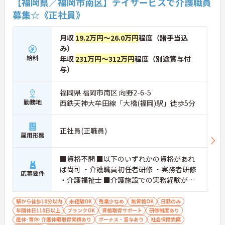
【福岡県／福岡市南区】デイサービスで介護職員
募集☆《正社員》
月収
19.2万円～26.0万円
程度（諸手当込
み）
給料
年収
231万円～312万円
程度（別途賞与付
与）
福岡県 福岡市南区 向野2-6-5
勤務地
西鉄天神大牟田線「大橋(福岡)駅」徒歩5分
正社員(正職員)
雇用形態
■資格不問 ■以下のいずれかの資格があれ
ば尚可 ・介護職員初任者研修 ・実務者研修
応募要件
・介護福祉士 ■介護施設での実務経験があ
れば尚可 ■普通自動車運転免許（AT限定
可）必須
駅から徒歩10分以内
未経験OK
残業少なめ
無資格OK
日勤のみ
年間休日110日以上
ブランクOK
資格取得サポート
研修制度あり
産休･育休･介護休暇取得実績あり
ボーナス・賞与あり
社会保険完備