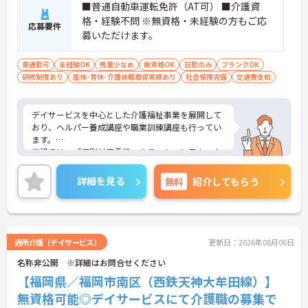
■普通自動車運転免許（AT可） ■介護資
格・経験不問 ※無資格・未経験の方もご応
応募要件
募いただけます。
車通勤可
未経験OK
残業少なめ
無資格OK
日勤のみ
ブランクOK
研修制度あり
産休･育休･介護休暇取得実績あり
社会保険完備
交通費支給
デイサービスを中心とした介護福祉事業を展開して
おり、ヘルパー養成講座や職業訓練講座も行ってい
ます。
施設では、「個別対応重視」をモットーに日々スタ
ッフ一同サービスを提供☆
資格や経験は問いません。今までの知識や経験を活
詳細を見る
無料
紹介してもらう
かしたいという方はもちろん、これから介護のお仕
事に挑戦したいという方もご応募いただけます！
ご興味がある方は是非一度マイナビまでお問い合わ
せください。さらに詳細などお伝えします！
通所介護（デイサービス）
更新日：2026年08月06日
名称非公開 ※詳細はお問合せください
【福岡県／福岡市南区（西鉄天神大牟田線）】
無資格可能◎デイサービスにて介護職の募集で