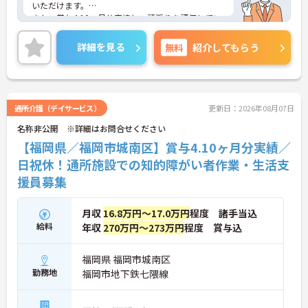
いただけます。
また、賞与4.10ヶ月分実績と、頑張りを評価してい
ただけます。
ご興味のある方は、お気軽にお問い合わせくださ
詳細を見る
無料
紹介してもらう
い。
通所介護（デイサービス）
更新日：2026年08月07日
名称非公開 ※詳細はお問合せください
【福岡県／福岡市城南区】賞与4.10ヶ月分実績／
日祝休！通所施設での知的障がい者作業・生活支
援員募集
月収
16.8万円～17.0万円
程度 諸手当込
給料
年収
270万円～273万円
程度 賞与込
福岡県 福岡市城南区
勤務地
福岡市地下鉄七隈線