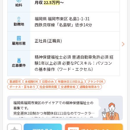
月収
22.5万円
～
給料
福岡県 福岡市東区 名島1-1-31
勤務地
西鉄貝塚線「名島駅」徒歩14分
正社員(正職員)
雇用形態
精神保健福祉士必須 普通自動車免許必須 経
験1年以上必須 必要なPCスキル：パソコン
応募要件
の基本操作（ワード・エクセル）
車通勤可
未経験OK
日勤のみ
年間休日110日以上
ブランクOK
ボーナス・賞与あり
社会保険完備
交通費支給
退職金制度あり
福岡県福岡市東区のデイケアでの精神保健福祉士の
募集です。
完全週休2日制かつ年間休日111日なのでワークライ
フバランスを整えやすい環境でお仕事できます。昇
給・賞与ありのため、あなたの頑張りがしっかり評
価されます。