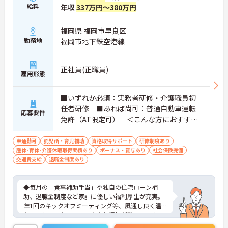
給料
年収
337万円～380万円
福岡県 福岡市早良区
勤務地
福岡市地下鉄空港線
正社員(正職員)
雇用形態
■いずれか必須：実務者研修・介護職員初
任者研修 ■あれば尚可：普通自動車運転
応募要件
免許（AT限定可） ＜こんな方におすすめ
＞ワークライフバランスを大切にしたいと
お考えの方、入居者様それぞれに合わせ
車通勤可
託児所・育児補助
資格取得サポート
研修制度あり
産休･育休･介護休暇取得実績あり
た、温かいケアを提供したい方、これまで
ボーナス・賞与あり
社会保険完備
交通費支給
退職金制度あり
の介護分野でのご経験を有効に活用したい
方
◆毎月の「食事補助手当」や独自の住宅ローン補
助、退職金制度など家計に優しい福利厚生が充実。
年1回のキックオフミーティング等、風通し良く温
かいコミュニケーションを育む環境が整っていま
す。