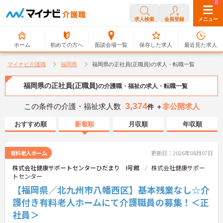
0
0
求人検索
会員登録
メニュー
ホーム
初めての方へ
面談会場一覧
保存した求人
最近見た求人
マイナビ介護職
福岡県
福岡県の正社員(正職員)の求人・転職一覧
福岡県の正社員(正職員)
の介護職・福祉の求人・転職一覧
3,374
この条件の介護・福祉求人数
非公開求人
件 ＋
おすすめ順
新着順
月収順
年収順
有料老人ホーム
更新日：2026年08月07日
株式会社健康サポートセンターひだまり I号館
株式会社健康サポー
トセンター
【福岡県／北九州市八幡西区】基本残業なし☆介
護付き有料老人ホームにて介護職員の募集！＜正
社員＞