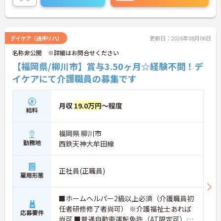
生表彰・認証制度である「ハタラクエール」に2021
年に認証されています。
デイケア（通所リハ）
更新日：2026年08月06日
名称非公開 ※詳細はお問合せください
【福岡県/柳川市】賞与3.50ヶ月☆経験不問！デ
イケアにて介護職員の募集です
月収
19.0万円
～程度
給料
福岡県 柳川市
勤務地
西鉄天神大牟田線
正社員(正職員)
雇用形態
■ホームヘルパー2級以上必須（介護職員初
任者研修修了者尚可） ※介護福祉士あれば
応募要件
尚可 ■普通自動車運転免許（AT限定可）必