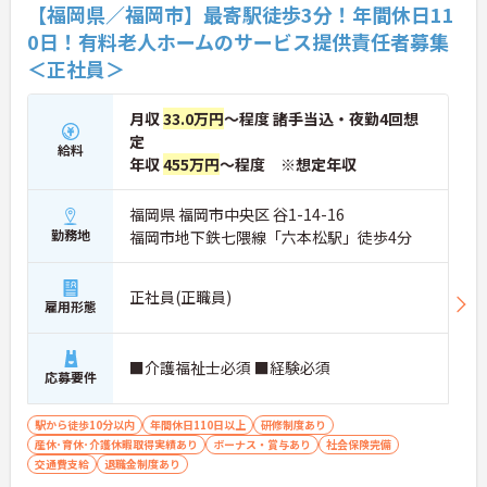
【福岡県／福岡市】最寄駅徒歩3分！年間休日11
0日！有料老人ホームのサービス提供責任者募集
＜正社員＞
月収
33.0万円
～程度 諸手当込・夜勤4回想
定
給料
年収
455万円
～程度 ※想定年収
福岡県 福岡市中央区 谷1-14-16
勤務地
福岡市地下鉄七隈線「六本松駅」徒歩4分
正社員(正職員)
雇用形態
■介護福祉士必須 ■経験必須
応募要件
駅から徒歩10分以内
年間休日110日以上
研修制度あり
産休･育休･介護休暇取得実績あり
ボーナス・賞与あり
社会保険完備
交通費支給
退職金制度あり