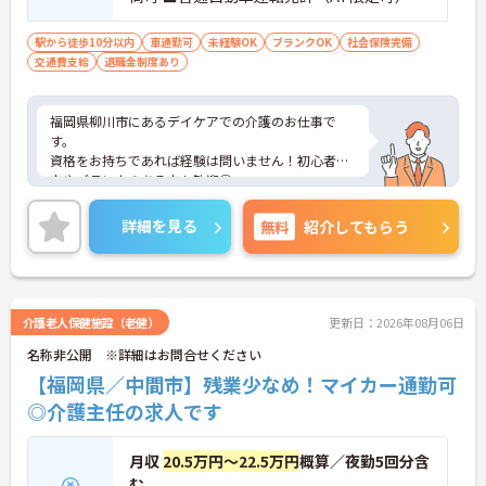
須 ■経験不問
駅から徒歩10分以内
車通勤可
未経験OK
ブランクOK
社会保険完備
交通費支給
退職金制度あり
福岡県柳川市にあるデイケアでの介護のお仕事で
す。
資格をお持ちであれば経験は問いません！初心者の
方やブランクのある方も歓迎◎
育児休業や看護休暇の取得実績がありますので、ラ
イフステージに応じて長くお仕事を続けていくこと
詳細を見る
無料
紹介してもらう
ができます☆
駐車場が完備されていて、マイカー通勤が可能なた
め、通勤に便利です。
ご興味がある方は是非一度マイナビまでお問合せ下
さい。更に詳細などお伝えします。
介護老人保健施設（老健）
更新日：2026年08月06日
名称非公開 ※詳細はお問合せください
【福岡県／中間市】残業少なめ！マイカー通勤可
◎介護主任の求人です
月収
20.5万円～22.5万円
概算／夜勤5回分含
む