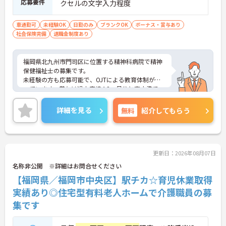
応募要件
クセルの文字入力程度
車通勤可
未経験OK
日勤のみ
ブランクOK
ボーナス・賞与あり
社会保険完備
退職金制度あり
福岡県北九州市門司区に位置する精神科病院で精神
保健福祉士の募集です。
未経験の方も応募可能で、OJTによる教育体制が整
っています。賞与は過去実績4.2ヶ月分と高水準で、
モチベーションを維持しながら働ける環境です。院
内託児所を完備しており、3歳児以上は利用料無料
詳細を見る
無料
紹介してもらう
のため、子育てとの両立を目指す方にもおすすめで
す。マイカー通勤可能で無料駐車場も利用できま
す。ご興味のある方には、面接対策ポイントなどさ
らに詳細をお話いたしますので、お気軽にご相談く
ださい。
更新日：2026年08月07日
名称非公開 ※詳細はお問合せください
【福岡県／福岡市中央区】駅チカ☆育児休業取得
■ 賞与実績が魅力の職場環境
実績あり◎住宅型有料老人ホームで介護職員の募
安定した待遇が整った職場です
集です
・賞与過去実績4.2ヶ月分
・昇給制度あり
・退職金制度あり