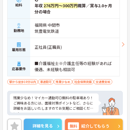
給料
年収
276万円～300万円
概算／賞与2.0ヶ月
分の場合
福岡県 中間市
勤務地
筑豊電気鉄道
正社員(正職員)
雇用形態
■介護福祉士※介護主任等の経験があれば
応募要件
優遇、未経験も相談可
駅から徒歩10分以内
車通勤可
残業少なめ
社会保険完備
交通費支給
残業少なめ！マイカー通勤可◎無料の駐車場あり！
ご興味ある方には、面接対策ポイントなど、さらに
詳細をお話しいたしますのでお気軽にご相談くださ
い！
詳細を見る
無料
紹介してもらう