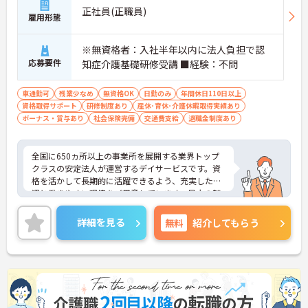
正社員(正職員)
雇用形態
※無資格者：入社半年以内に法人負担で認
応募要件
知症介護基礎研修受講 ■経験：不問
車通勤可
残業少なめ
無資格OK
日勤のみ
年間休日110日以上
資格取得サポート
研修制度あり
産休･育休･介護休暇取得実績あり
ボーナス・賞与あり
社会保険完備
交通費支給
退職金制度あり
全国に650ヵ所以上の事業所を展開する業界トップ
クラスの安定法人が運営するデイサービスです。資
格を活かして長期的に活躍できるよう、充実した待
遇と働きやすい環境をご用意しています。最大の魅
力は夜勤なしの日勤のみで年間休日は119日しっか
り確保できる点にあります。毎月付与されるリフレ
詳細を見る
無料
紹介してもらう
ッシュ休暇を利用して連休の取得も可能です。ま
た、子育てサポート企業として「くるみん認定」を
取得しており、こども休暇や充実した扶養手当など
ご家庭との両立を後押しする制度が整っています。
入社後1年間は専用のチューターがつき手厚くフォ
ローするため、新しい環境への不安を軽減できま
す。最大185万円の賞与支給の実績や、宿泊費補助