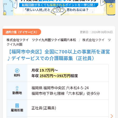
等の独自の福利厚生制度も備わっており、有資格者
の方がご自身の個性を大切にしながらやりがいを持
って働き続けられるおすすめの職場です。
★おすすめPOINT★
【夜勤なし×年間休日119日！オンオフのメリハリ
をつけて働ける環境です】
通所介護（デイサービス）
更新日：2026年08月06日
・身体への負担が少ない夜勤なしの勤務で年間休日
株式会社ツクイ ツクイ九州圏ツクイ福岡六本松
株式会社ツクイ ツ
119日がしっかりと確保されています
クイ九州圏
・毎月1日付与されるリフレッシュ休暇と有給を組
【福岡市中央区】全国に700以上の事業所を運営
み合わせて連休を取得しプライベートを満喫できま
す
♪デイサービスでの介護職募集（正社員）
・子育てサポート企業として「くるみん認定」を取
得しており未就学児向けのこども休暇など支援体制
月収
19.7万円
～
が万全です
【賞与実績最大185万円◎大手法人ならではの手厚
給料
年収
258万円～393万円
程度
い待遇と福利厚生が魅力です】
・頑張りをしっかり還元する過去実績最大185万円
福岡県 福岡市中央区 六本松4-5-24
の賞与や配偶者・お子様への手厚い扶養手当を支給
勤務地
福岡市地下鉄七隈線「六本松駅」徒歩5分
しています
・宿泊費補助などが受けられる独自の「ツクイPLU
S」や勤続3年以上の退職金制度を完備しています
正社員(正職員)
・社内規定の範囲内で髪色や髪型をはじめネイルや
雇用形態
まつげエクステが自由であり自分らしさを大切に働
けます