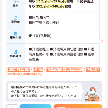
月収
17.2万円～23.6万円
程度 ※諸手当込
→ 長く働きながら収入面の安心につながります♪
給料
年収
252万円～346万円
程度
■ 子育て支援が充実した環境
福岡県 福岡市
勤務地
福岡市地下鉄七隈線
院内託児所を利用できる環境です
・託児所あり
・対象は4ヶ月～未就学児
正社員(正職員)
雇用形態
・3歳児以上は利用料無料
→ 子育てと仕事の両立を目指しやすい環境です♪
■介護福祉士 ■介護職員初任者研修 ■介護
職員基礎研修 ■介護職員実務者研修 ■経験
応募要件
■ 日勤中心で働きやすい勤務
者優遇
生活リズムを整えやすい勤務体制です
・日勤常勤
駅から徒歩10分以内
車通勤可
産休･育休･介護休暇取得実績あり
社会保険完備
・日祝休み
交通費支給
退職金制度あり
・年間休日107日
→ プライベートとの両立を目指しやすい職場です♪
福岡県福岡市中央区にある住宅型有料老人ホームで
の介護のお仕事です。
地下鉄「薬院大通駅」から徒歩5分程と、アクセス
良好です。また、マイカーでの通勤も可能です。
（駐車場自己確保）