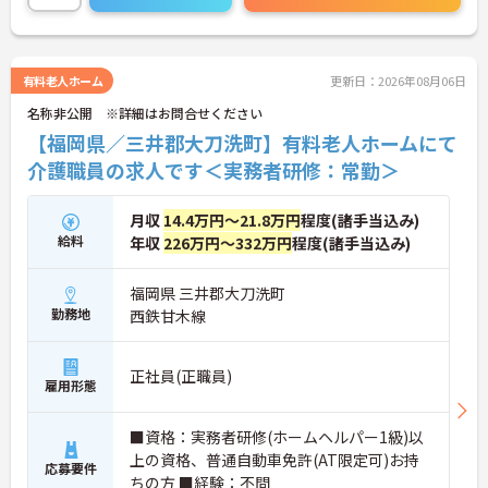
有料老人ホーム
更新日：2026年08月06日
名称非公開 ※詳細はお問合せください
【福岡県／三井郡大刀洗町】有料老人ホームにて
介護職員の求人です＜実務者研修：常勤＞
月収
14.4万円～21.8万円
程度(諸手当込み)
給料
年収
226万円～332万円
程度(諸手当込み)
福岡県 三井郡大刀洗町
勤務地
西鉄甘木線
正社員(正職員)
雇用形態
■資格：実務者研修(ホームヘルパー1級)以
上の資格、普通自動車免許(AT限定可)お持
応募要件
ちの方 ■経験：不問