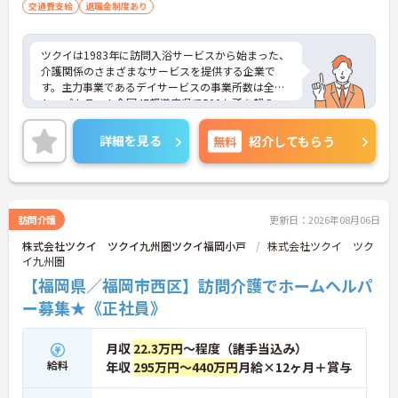
交通費支給
退職金制度あり
ツクイは1983年に訪問入浴サービスから始まった、
介護関係のさまざまなサービスを提供する企業で
す。主力事業であるデイサービスの事業所数は全国
トップクラス！全国47都道府県で500か所を超え、
お客様が住み慣れた地域で自分らしく最期まで暮ら
すことができるよう活動を行っています。また、福
詳細を見る
無料
紹介してもらう
利厚生の充実・活用に力を入れる企業として福利厚
生表彰・認証制度である「ハタラクエール」に2021
年に認証されています。
訪問介護
更新日：2026年08月06日
株式会社ツクイ ツクイ九州圏ツクイ福岡小戸
株式会社ツクイ ツク
イ九州圏
【福岡県／福岡市西区】訪問介護でホームヘルパ
ー募集★《正社員》
月収
22.3万円
～程度（諸手当込み）
給料
年収
295万円～440万円
月給×12ヶ月＋賞与