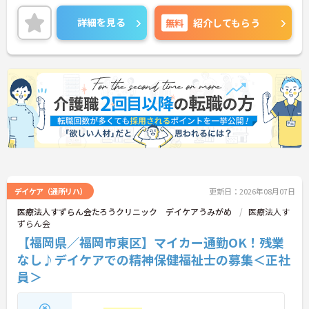
無料駐車場があり、マイカー通勤も可能◎離れた地
域にお住まいの方もストレス無く通勤していただけ
詳細を見る
無料
紹介してもらう
ます！
ご興味のある方には、面接対策ポイントなど、さら
に詳細をお話しいたしますのでお気軽にご相談くだ
さい！
デイケア（通所リハ）
更新日：2026年08月07日
医療法人すずらん会たろうクリニック デイケアうみがめ
医療法人す
ずらん会
【福岡県／福岡市東区】マイカー通勤OK！残業
なし♪デイケアでの精神保健福祉士の募集＜正社
員＞