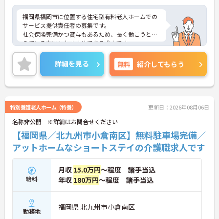
福岡県福岡市に位置する住宅型有料老人ホームでの
サービス提供責任者の募集です。
社会保険完備かつ賞与もあるため、長く働こうと考
えている方にもおすすめできる求人です。
最寄駅から徒歩3分の好立地のため、通勤も快適！
ご興味のある方はご面接のポイントをお伝えします
詳細を見る
無料
紹介してもらう
ので、お気軽にご相談ください。
特別養護老人ホーム（特養）
更新日：2026年08月06日
名称非公開 ※詳細はお問合せください
【福岡県／北九州市小倉南区】無料駐車場完備／
アットホームなショートステイの介護職求人です
月収
15.0万円
～程度 諸手当込
給料
年収
180万円
～程度 諸手当込
福岡県 北九州市小倉南区
勤務地