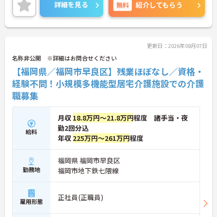
九州電力グループが運営する快適性と安全性を備え
詳細を見る
無料
紹介してもらう
た高齢者向けマンションです。豪華でスタイリッシ
ュな空間で気持ちよくお仕事してみませんか？
ご興味がある方は是非一度マイナビまでお問合せ下
さい。更に詳細などお伝えします。
更新日：2026年08月07日
名称非公開 ※詳細はお問合せください
【福岡県／福岡市早良区】残業ほぼなし／資格・
経験不問！小規模多機能型居宅介護施設での介護
職募集
月収
18.8万円～21.8万円
程度 諸手当・夜
勤2回分込
給料
年収
225万円～261万円
程度
福岡県 福岡市早良区
勤務地
福岡市地下鉄七隈線
正社員(正職員)
雇用形態