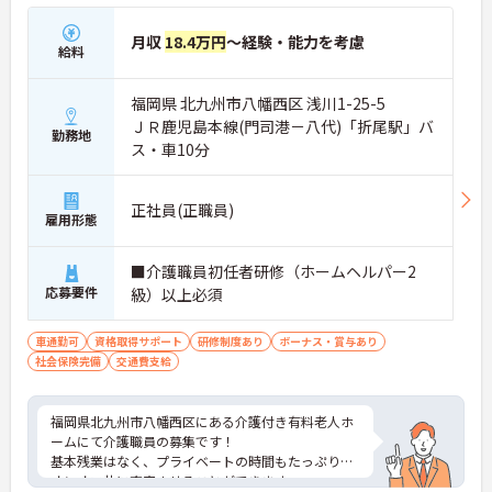
月収
18.4万円
～経験・能力を考慮
給料
福岡県 北九州市八幡西区 浅川1-25-5
ＪＲ鹿児島本線(門司港－八代)「折尾駅」バ
勤務地
ス・車10分
正社員(正職員)
雇用形態
■介護職員初任者研修（ホームヘルパー2
応募要件
級）以上必須
車通勤可
資格取得サポート
研修制度あり
ボーナス・賞与あり
社会保険完備
交通費支給
福岡県北九州市八幡西区にある介護付き有料老人ホ
ームにて介護職員の募集です！
基本残業はなく、プライベートの時間もたっぷり！
オンオフ共に充実させることができます。