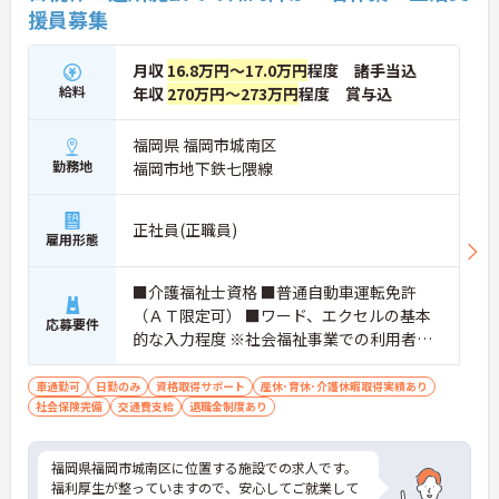
援員募集
月収
16.8万円～17.0万円
程度 諸手当込
給料
年収
270万円～273万円
程度 賞与込
福岡県 福岡市城南区
勤務地
福岡市地下鉄七隈線
正社員(正職員)
雇用形態
■介護福祉士資格 ■普通自動車運転免許
（ＡＴ限定可） ■ワード、エクセルの基本
応募要件
的な入力程度 ※社会福祉事業での利用者支
援経験 あれば尚可
車通勤可
日勤のみ
資格取得サポート
産休･育休･介護休暇取得実績あり
社会保険完備
交通費支給
退職金制度あり
福岡県福岡市城南区に位置する施設での求人です。
福利厚生が整っていますので、安心してご就業して