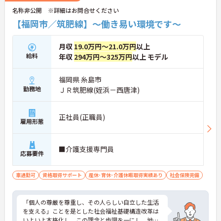
名称非公開 ※詳細はお問合せください
【福岡市／筑肥線】～働き易い環境です～
月収
19.0万円～21.0万円
以上
給料
年収
294万円～325万円
以上 モデル
福岡県 糸島市
勤務地
ＪＲ筑肥線(姪浜－西唐津)
正社員(正職員)
雇用形態
■介護支援専門員
応募要件
車通勤可
資格取得サポート
産休･育休･介護休暇取得実績あり
社会保険完備
「個人の尊厳を尊重し、その人らしい自立した生活
を支える」ことを是とした社会福祉基礎構造改革は
いよいよ本格化し、この理念と歩調を一にし、地域