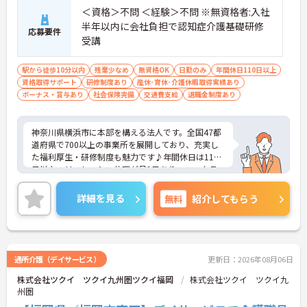
【有資格者のキャリアパス！手厚いチューター制度
＜資格＞不問 ＜経験＞不問 ※無資格者:入社
と多彩な研修で専門性を高めます 】
半年以内に会社負担で認知症介護基礎研修
応募要件
・入社後1年間は専門のチューター（指導担当者）
受講
がマンツーマンで手厚くフォローするため新しい環
境でも安心です
駅から徒歩10分以内
残業少なめ
無資格OK
日勤のみ
年間休日110日以上
・資格手当の支給や公的資格取得・自己啓発支援制
資格取得サポート
研修制度あり
産休･育休･介護休暇取得実績あり
度を通じて有資格者のさらなるステップアップを後
ボーナス・賞与あり
社会保険完備
交通費支給
退職金制度あり
押しします
・階層別研修や所属先以外の事業所で行う交換研修
など豊富な教育プログラムで専門職としての成長を
神奈川県横浜市に本部を構える法人です。全国47都
サポートしています
道府県で700以上の事業所を展開しており、充実し
た福利厚生・研修制度も魅力です♪年間休日は110
日以上、リフレッシュ休暇が月1日あり、ワークラ
イフバランスを重視される方にもおすすめです。ご
興味のある方には、面接対策ポイントなど、さらに
詳細を見る
無料
紹介してもらう
詳細をお話しいたしますのでお気軽にご相談くださ
い！
通所介護（デイサービス）
更新日：2026年08月06日
株式会社ツクイ ツクイ九州圏ツクイ福岡
株式会社ツクイ ツクイ九
州圏