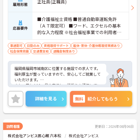
正社員(正職員)
雇用形態
■介護福祉士資格 ■普通自動車運転免許
（ＡＴ限定可） ■ワード、エクセルの基本
応募要件
的な入力程度 ※社会福祉事業での利用者支
援経験 あれば尚可
車通勤可
日勤のみ
資格取得サポート
産休･育休･介護休暇取得実績あり
社会保険完備
交通費支給
退職金制度あり
福岡県福岡市城南区に位置する施設での求人です。
福利厚生が整っていますので、安心してご就業して
いただけます。
また、賞与4.10ヶ月分実績と、頑張りを評価してい
ただけます。
ご興味のある方は、お気軽にお問い合わせくださ
詳細を見る
無料
紹介してもらう
い。
訪問看護
更新日：2026年08月06日
株式会社アンビス医心館 六本松
株式会社アンビス