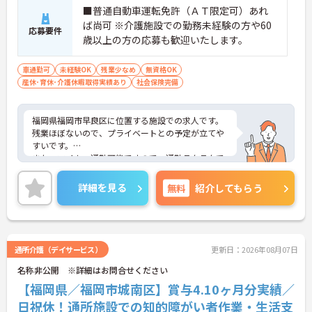
■普通自動車運転免許（ＡＴ限定可）あれ
ば尚可 ※介護施設での勤務未経験の方や60
応募要件
歳以上の方の応募も歓迎いたします。
車通勤可
未経験OK
残業少なめ
無資格OK
産休･育休･介護休暇取得実績あり
社会保険完備
福岡県福岡市早良区に位置する施設での求人です。
残業ほぼないので、プライベートとの予定が立てや
すいです。
また、マイカー通勤可能ですので、通勤ラクラクで
す！
ご興味のある方は、お気軽にお問い合わせくださ
詳細を見る
無料
紹介してもらう
い。
通所介護（デイサービス）
更新日：2026年08月07日
名称非公開 ※詳細はお問合せください
【福岡県／福岡市城南区】賞与4.10ヶ月分実績／
日祝休！通所施設での知的障がい者作業・生活支