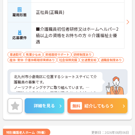
正社員(正職員)
雇用形態
■介護職員初任者研修又はホームヘルパー2
級以上の資格をお持ちの方 ※介護福祉士優
応募要件
遇
車通勤可
残業少なめ
資格取得サポート
研修制度あり
産休･育休･介護休暇取得実績あり
社会保険完備
交通費支給
退職金制度あり
北九州市小倉南区に位置するショートステイにて介
護職員の募集です。
ノーリフティングケアに取り組んでいます。
ご興味のある方には、面接対策ポイントなど、さら
に詳細をお話しいたしますので、お気軽にご相談く
ださい。
詳細を見る
無料
紹介してもらう
特別養護老人ホーム（特養）
更新日：2026年08月06日