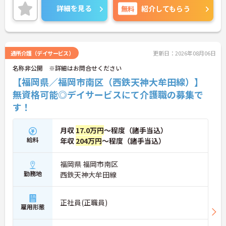
◆若手～中高年まで幅広い年代が活躍中！短時間正
詳細を見る
無料
紹介してもらう
社員制度などライフスタイルに合わせた柔軟な働き
方が可能です。産休・育休の取得を推進しており、
復帰時には最大10万円支給の独自制度「育児休業給
付金＋（プラス）」をご用意。子育て世代のキャリ
アを強力に支援します。
通所介護（デイサービス）
更新日：2026年08月06日
◆働きながら成長！資格取得を最大10万円補助 多職
名称非公開 ※詳細はお問合せください
種連携で専門知識が磨けるチームケア実践 頑張りや
スキルが給与・役職にしっかり反映。 明確なキャリ
【福岡県／福岡市南区（西鉄天神大牟田線）】
アパス制度が整っている環境で、 目標を持って長く
無資格可能◎デイサービスにて介護職の募集で
活躍できます！
す！
月収
17.0万円
～程度（諸手当込）
給料
年収
204万円
～程度（諸手当込）
福岡県 福岡市南区
勤務地
西鉄天神大牟田線
正社員(正職員)
雇用形態