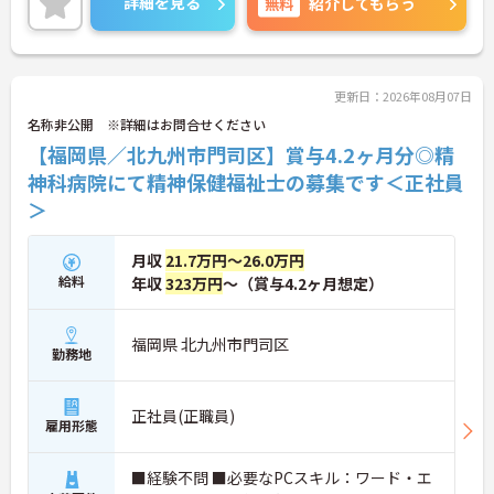
詳細を見る
無料
紹介してもらう
ご興味のある方は、面接のポイントをお伝えします
のでお気軽にお問い合せください。
更新日：2026年08月07日
名称非公開 ※詳細はお問合せください
【福岡県／北九州市門司区】賞与4.2ヶ月分◎精
神科病院にて精神保健福祉士の募集です＜正社員
＞
月収
21.7万円～26.0万円
給料
年収
323万円
～（賞与4.2ヶ月想定）
福岡県 北九州市門司区
勤務地
正社員(正職員)
雇用形態
■経験不問 ■必要なPCスキル：ワード・エ