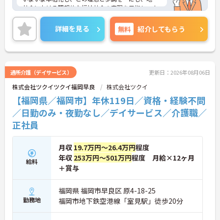
社会における理想的な福祉社会の実現を目指し、よ
り一層の努力を続けてくことを約束いたします。
詳細を見る
無料
紹介してもらう
通所介護（デイサービス）
更新日：2026年08月06日
株式会社ツクイツクイ福岡早良
株式会社ツクイ
【福岡県／福岡市】年休119日／資格・経験不問
／日勤のみ・夜勤なし／デイサービス／介護職／
正社員
月収
19.7万円～26.4万円
程度
年収
253万円～501万円
程度 月給×12ヶ月
給料
＋賞与
福岡県 福岡市早良区 原4-18-25
勤務地
福岡市地下鉄空港線「室見駅」徒歩20分