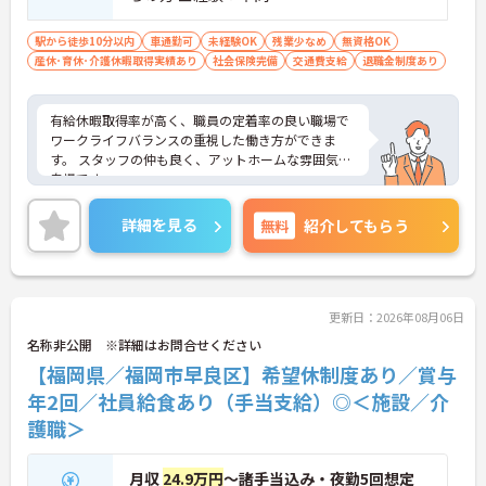
駅から徒歩10分以内
車通勤可
未経験OK
残業少なめ
無資格OK
産休･育休･介護休暇取得実績あり
社会保険完備
交通費支給
退職金制度あり
有給休暇取得率が高く、職員の定着率の良い職場で
ワークライフバランスの重視した働き方ができま
す。 スタッフの仲も良く、アットホームな雰囲気が
自慢です。
ご興味ある方には、面接対策ポイントなど、詳細を
お話しいたしますのでお気軽にご相談ください
詳細を見る
無料
紹介してもらう
更新日：2026年08月06日
名称非公開 ※詳細はお問合せください
【福岡県／福岡市早良区】希望休制度あり／賞与
年2回／社員給食あり（手当支給）◎＜施設／介
護職＞
月収
24.9万円
～諸手当込み・夜勤5回想定