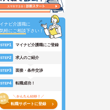
イナビ介護職に
気軽にご相談
下さい！
1
マイナビ介護職にご登録
STEP
2
求人のご紹介
STEP
3
面接・条件交渉
STEP
4
転職成功！
STEP
転職サポートに登録