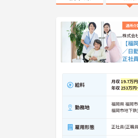
通所介
株式会
【福
／日
正社
月収
19.7万
給料
年収
253万円
福岡県 福岡市早
勤務地
福岡市地下鉄
雇用形態
正社員(正職員