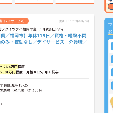
護（デイサービス）
更新日：2026年08月06日
マ
社ツクイツクイ福岡早良
株式会社ツクイ
お
岡県／福岡市】年休119日／資格・経験不問
勤のみ・夜勤なし／デイサービス／介護職／
員
円～26.4万円
程度
～501万円
程度 月給×12ヶ月＋賞与
良区 原4-18-25
空港線「室見駅」徒歩20分
)