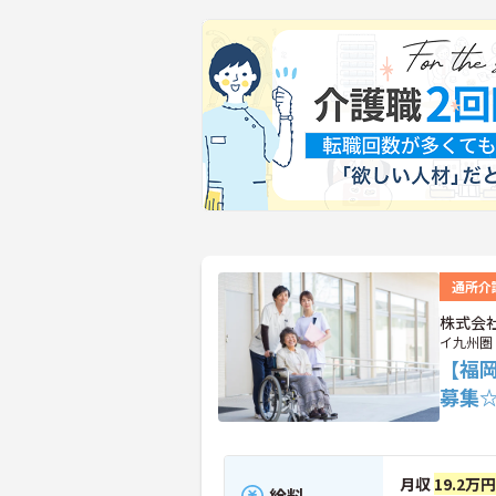
通所介
株式会
イ九州圏
【福
募集
月収
19.2万
給料