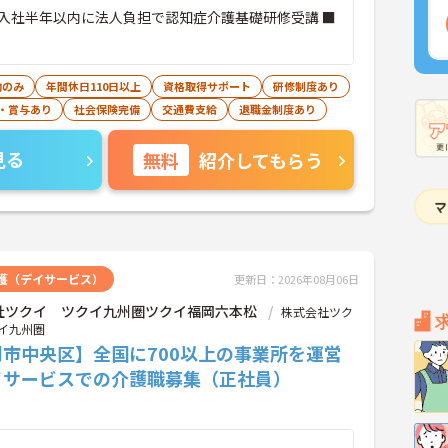
入社半年以内に法人負担で認知症介護基礎研修受講 ■
勤のみ
年間休日110日以上
資格取得サポート
研修制度あり
・賞与あり
社会保険完備
交通費支給
退職金制度あり
見る
無料
紹介してもらう
護（デイサービス）
更新日：2026年08月06日
社ツクイ ツクイ九州圏ツクイ福岡六本松
株式会社ツク
イ九州圏
岡市中央区】全国に700以上の事業所を運営
イサービスでの介護職募集（正社員）