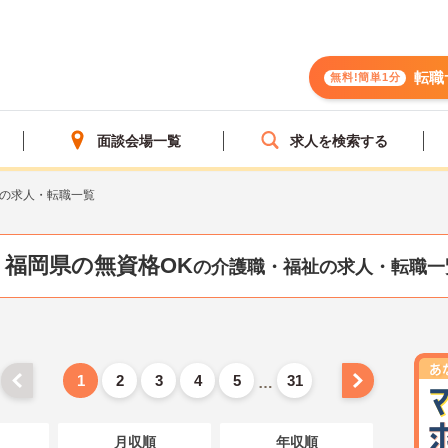
転職
無料!簡単1分
面談会場一覧
求人を検索する
Kの求人・転職一覧
福岡県の無資格OK
の介護職・福祉の求人・転職一
1
2
3
4
5
31
…
月収順
年収順