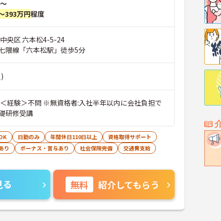
～
～393万円
程度
中央区 六本松4-5-24
七隈線「六本松駅」徒歩5分
)
礎研修受講
OK
日勤のみ
年間休日110日以上
資格取得サポート
あり
ボーナス・賞与あり
社会保険完備
交通費支給
見る
無料
紹介してもらう