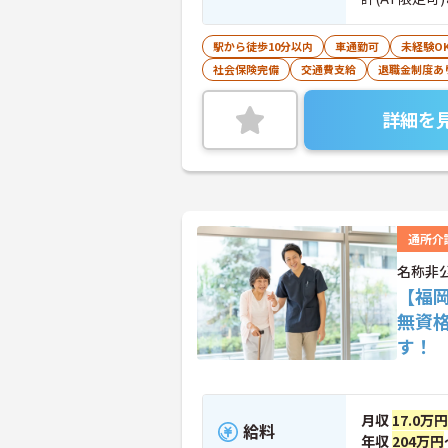
駅から徒歩10分以内
車通勤可
未経験O
社会保険完備
交通費支給
退職金制度あ
詳細を
通所介
名称非
【福
無資
す！
月収
17.0万円
給料
年収
204万円