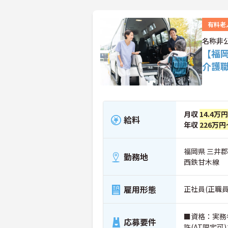
有料老
名称非
【福
介護
月収
14.4万
給料
年収
226万円
福岡県 三井
勤務地
西鉄甘木線
雇用形態
正社員(正職員
■資格：実務
応募要件
許(AT限定可