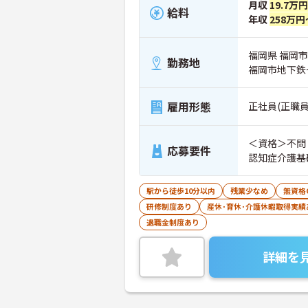
月収
19.7万円
給料
年収
258万円
福岡県 福岡市
勤務地
福岡市地下鉄
雇用形態
正社員(正職員
＜資格＞不問 ＜経験＞不問 ※無資格者:入社半年以内に会社負担で
応募要件
認知症介護基
駅から徒歩10分以内
残業少なめ
無資格
研修制度あり
産休･育休･介護休暇取得実績
退職金制度あり
詳細を