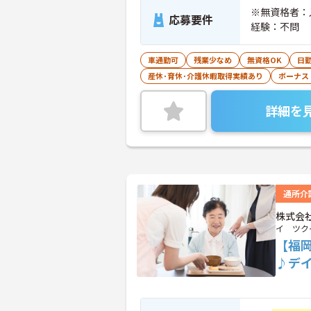
※無資格者：
応募要件
経験：不問
車通勤可
残業少なめ
無資格OK
日
産休･育休･介護休暇取得実績あり
ボーナス
詳細を
通所介
株式会
イ ツク
【福
♪デ