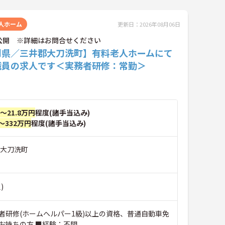
人ホーム
更新日：2026年08月06日
公開 ※詳細はお問合せください
岡県／三井郡大刀洗町】有料老人ホームにて
職員の求人です＜実務者研修：常勤＞
円～21.8万円
程度(諸手当込み)
～332万円
程度(諸手当込み)
郡大刀洗町
)
者研修(ホームヘルパー1級)以上の資格、普通自動車免
)お持ちの方 ■経験：不問