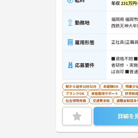
年収
231万円
福岡県 福岡市南
勤務地
西鉄天神大牟
雇用形態
正社員(正職員
■資格不問 
応募要件
者研修 ・実
ば尚可 ■普
駅から徒歩10分以内
未経験OK
残業少
ブランクOK
資格取得サポート
研修制
社会保険完備
交通費支給
退職金制度あ
詳細を