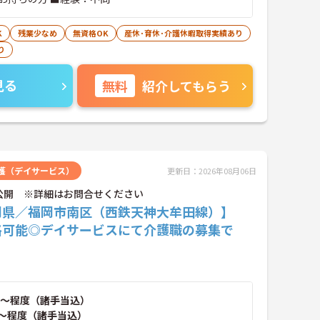
K
残業少なめ
無資格OK
産休･育休･介護休暇取得実績あり
り
見る
無料
紹介してもらう
護（デイサービス）
更新日：2026年08月06日
公開 ※詳細はお問合せください
岡県／福岡市南区（西鉄天神大牟田線）】
格可能◎デイサービスにて介護職の募集で
～程度（諸手当込）
～程度（諸手当込）