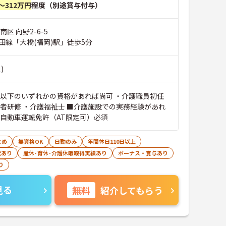
～312万円
程度（別途賞与付与）
区 向野2-6-5
田線「大橋(福岡)駅」徒歩5分
)
■以下のいずれかの資格があれば尚可 ・介護職員初任
務者研修 ・介護福祉士 ■介護施設での実務経験があれ
通自動車運転免許（AT限定可）必須
なめ
無資格OK
日勤のみ
年間休日110日以上
度あり
産休･育休･介護休暇取得実績あり
ボーナス・賞与あり
り
見る
無料
紹介してもらう