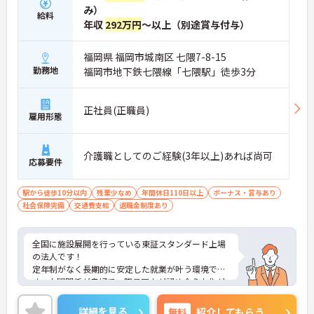
み）
給料
年収
292万円
～以上（別途賞与付与）
福岡県 福岡市城南区 七隈7-8-15
勤務地
福岡市地下鉄七隈線「七隈駅」徒歩3分
正社員(正職員)
雇用形態
介護職としてのご経験(3年以上)あれば尚可
応募要件
駅から徒歩10分以内
残業少なめ
年間休日110日以上
ボーナス・賞与あり
社会保険完備
交通費支給
退職金制度あり
全国に施設展開を行っている東証スタンダード上場
の法人です！
定年制がなく長期的に安定した就業が叶う環境で
す。人間関係が良好で、職員同士が認め合う文化が
根付いています。
ご興味のある方には、面接対策ポイントなど、さら
詳細を見る
無料
紹介してもらう