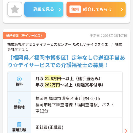
根付いています。
ご興味のある方には、面接対策ポイントなど、さら
詳細を見る
無料
紹介してもらう
に詳細をご案内しますのでお気軽にご相談くださ
い！
通所介護（デイサービス）
更新日：2026年08月07日
株式会社ケア２１デイサービスセンター たのしいデイつきぐま
株式
会社ケア２１
【福岡県／福岡市博多区】定年なし◎送迎手当あ
り☆デイサービスでの介護福祉士の募集！
月収
21.8万円
～以上（諸手当込み）
給料
年収
262万円
～以上（別途賞与付与）
福岡県 福岡市博多区 東月隈4-2-15
福岡市地下鉄空港線「福岡空港駅」バス・
勤務地
車12分
正社員(正職員)
雇用形態