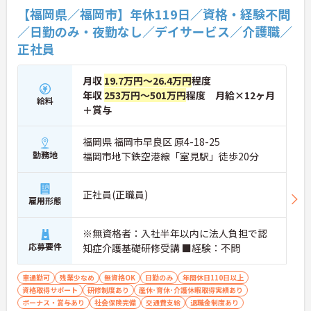
【福岡県／福岡市】年休119日／資格・経験不問
／日勤のみ・夜勤なし／デイサービス／介護職／
正社員
月収
19.7万円～26.4万円
程度
年収
253万円～501万円
程度 月給×12ヶ月
給料
＋賞与
福岡県 福岡市早良区 原4-18-25
勤務地
福岡市地下鉄空港線「室見駅」徒歩20分
正社員(正職員)
雇用形態
※無資格者：入社半年以内に法人負担で認
応募要件
知症介護基礎研修受講 ■経験：不問
車通勤可
残業少なめ
無資格OK
日勤のみ
年間休日110日以上
資格取得サポート
研修制度あり
産休･育休･介護休暇取得実績あり
ボーナス・賞与あり
社会保険完備
交通費支給
退職金制度あり