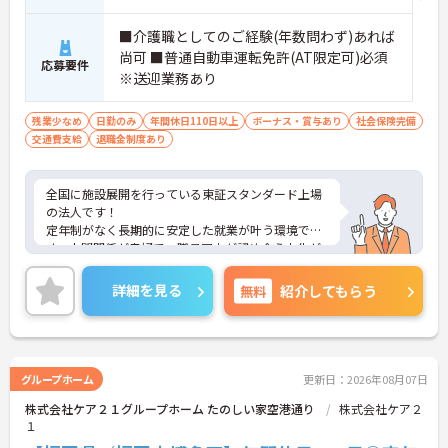
■介護職としてのご経験(年数問わず)あれば
尚可 ■普通自動車運転免許(AT限定可)必須
応募要件
※送迎業務あり
残業少なめ
日勤のみ
年間休日110日以上
ボーナス・賞与あり
社会保険完備
交通費支給
退職金制度あり
全国に施設展開を行っている東証スタンダード上場
の法人です！
定年制がなく長期的に安定した就業が叶う環境で
す。人間関係が良好で、職員同士が認め合う文化が
根付いています。
ご興味のある方には、面接対策ポイントなど、さら
詳細を見る
無料
紹介してもらう
に詳細をご案内しますのでお気軽にご相談くださ
い！
グループホーム
更新日：2026年08月07日
株式会社ケア２１グループホーム たのしい家空港通り
株式会社ケア２
１