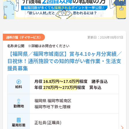
通所介護（デイサービス）
更新日：2026年08月07日
名称非公開 ※詳細はお問合せください
【福岡県／福岡市城南区】賞与4.10ヶ月分実績／
日祝休！通所施設での知的障がい者作業・生活支
援員募集
月収
16.8万円～17.0万円
程度 諸手当込
給料
年収
270万円～273万円
程度 賞与込
福岡県 福岡市城南区
勤務地
福岡市地下鉄七隈線
正社員(正職員)
雇用形態