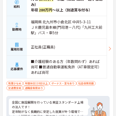
み）
給料
年収
280万円
～以上（別途賞与付与）
福岡県 北九州市小倉北区 中井5-3-11
ＪＲ鹿児島本線(門司港－八代)「九州工大前
勤務地
駅」バス・車5分
正社員(正職員)
雇用形態
■介護経験のある方（年数問わず）あれば
尚可 ■普通自動車運転免許（AT車限定可）
応募要件
あれば尚可
残業少なめ
年間休日110日以上
ボーナス・賞与あり
社会保険完備
交通費支給
退職金制度あり
全国に施設展開を行っている東証スタンダード上場
の法人です！
定年制がなく長期的に安定した就業が叶う環境で