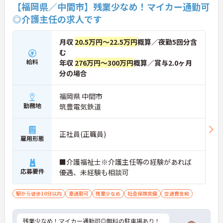
【福岡県／中間市】残業少なめ！マイカー通勤可
◎介護主任の求人です
月収
20.5万円～22.5万円
概算／夜勤5回分含
む
給料
年収
276万円～300万円
概算／賞与2.0ヶ月
分の場合
福岡県 中間市
勤務地
筑豊電気鉄道
正社員(正職員)
雇用形態
■介護福祉士※介護主任等の経験があれば
応募要件
優遇、未経験も相談可
駅から徒歩10分以内
車通勤可
残業少なめ
社会保険完備
交通費支給
残業少なめ！マイカー通勤可◎無料の駐車場あり！