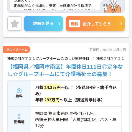
の法人です！
定年制がなく長期的に安定した就業が叶う環境で
す。人間関係が良好で、職員同士が認め合う文化が
根付いています。
ご興味のある方には、面接対策ポイントなど、さら
詳細を見る
無料
紹介してもらう
に詳細をご案内しますのでお気軽にご相談くださ
い！
グループホーム
更新日：2026年08月07日
株式会社ケア２１グループホーム たのしい家野多目
株式会社ケア２１
【福岡県／福岡市南区】年間休日111日◎定年な
し☆グループホームにて介護福祉士の募集！
月収
24.3万円
～以上（夜勤5回分・諸手当込
み）
給料
年収
292万円
～以上（別途賞与付与）
福岡県 福岡市南区 野多目2-12-1
西鉄天神大牟田線「大橋(福岡)駅」バス・車
勤務地
12分