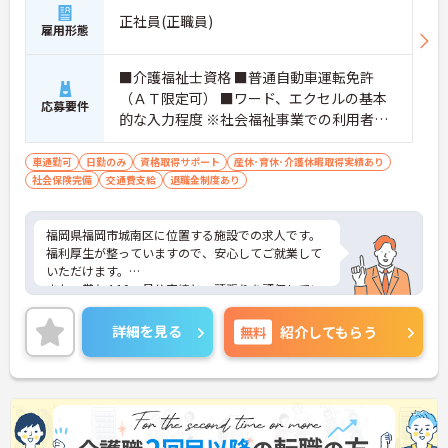
正社員(正職員)
雇用形態
■介護福祉士資格 ■普通自動車運転免許
（ＡＴ限定可） ■ワード、エクセルの基本
応募要件
的な入力程度 ※社会福祉事業での利用者支
援経験 あれば尚可
車通勤可
日勤のみ
資格取得サポート
産休･育休･介護休暇取得実績あり
社会保険完備
交通費支給
退職金制度あり
福岡県福岡市城南区に位置する施設での求人です。
福利厚生が整っていますので、安心してご就業して
いただけます。
また、賞与4.10ヶ月分実績と、頑張りを評価してい
ただけます。
ご興味のある方は、お気軽にお問い合わせくださ
詳細を見る
無料
紹介してもらう
い。