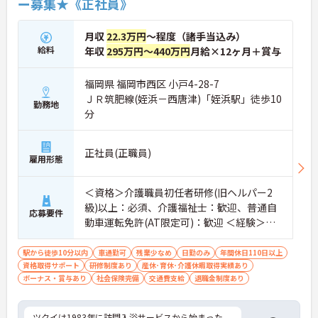
ー募集★《正社員》
月収
22.3万円
～程度（諸手当込み）
給料
年収
295万円～440万円
月給×12ヶ月＋賞与
福岡県 福岡市西区 小戸4-28-7
ＪＲ筑肥線(姪浜－西唐津)「姪浜駅」徒歩10
勤務地
分
正社員(正職員)
雇用形態
＜資格＞介護職員初任者研修(旧ヘルパー2
級)以上：必須、介護福祉士：歓迎、普通自
応募要件
動車運転免許(AT限定可)：歓迎 ＜経験＞不
問
駅から徒歩10分以内
車通勤可
残業少なめ
日勤のみ
年間休日110日以上
資格取得サポート
研修制度あり
産休･育休･介護休暇取得実績あり
ボーナス・賞与あり
社会保険完備
交通費支給
退職金制度あり
ツクイは1983年に訪問入浴サービスから始まった、