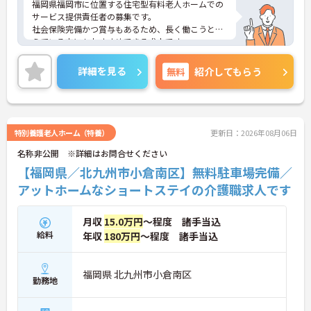
福岡県福岡市に位置する住宅型有料老人ホームでの
サービス提供責任者の募集です。
社会保険完備かつ賞与もあるため、長く働こうと考
えている方にもおすすめできる求人です。
最寄駅から徒歩3分の好立地のため、通勤も快適！
ご興味のある方はご面接のポイントをお伝えします
詳細を見る
無料
紹介してもらう
ので、お気軽にご相談ください。
特別養護老人ホーム（特養）
更新日：2026年08月06日
名称非公開 ※詳細はお問合せください
【福岡県／北九州市小倉南区】無料駐車場完備／
アットホームなショートステイの介護職求人です
月収
15.0万円
～程度 諸手当込
給料
年収
180万円
～程度 諸手当込
福岡県 北九州市小倉南区
勤務地