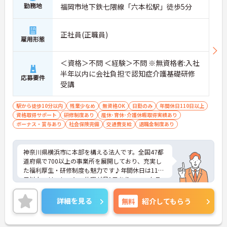
み合わせて連休を取得しプライベートを満喫できま
勤務地
福岡市地下鉄七隈線「六本松駅」徒歩5分
す
・子育てサポート企業として「くるみん認定」を取
得しており未就学児向けのこども休暇など支援体制
正社員(正職員)
雇用形態
が万全です
【賞与実績最大185万円◎大手法人ならではの手厚
い待遇と福利厚生が魅力です】
＜資格＞不問 ＜経験＞不問 ※無資格者:入社
・頑張りをしっかり還元する過去実績最大185万円
半年以内に会社負担で認知症介護基礎研修
応募要件
の賞与や配偶者・お子様への手厚い扶養手当を支給
受講
しています
・宿泊費補助などが受けられる独自の「ツクイPLU
S」や勤続3年以上の退職金制度を完備しています
駅から徒歩10分以内
残業少なめ
無資格OK
日勤のみ
年間休日110日以上
・社内規定の範囲内で髪色や髪型をはじめネイルや
資格取得サポート
研修制度あり
産休･育休･介護休暇取得実績あり
まつげエクステが自由であり自分らしさを大切に働
ボーナス・賞与あり
社会保険完備
交通費支給
退職金制度あり
けます
【有資格者のキャリアパス！手厚いチューター制度
と多彩な研修で専門性を高めます 】
神奈川県横浜市に本部を構える法人です。全国47都
・入社後1年間は専門のチューター（指導担当者）
道府県で700以上の事業所を展開しており、充実し
がマンツーマンで手厚くフォローするため新しい環
た福利厚生・研修制度も魅力です♪年間休日は110
境でも安心です
日以上、リフレッシュ休暇が月1日あり、ワークラ
・資格手当の支給や公的資格取得・自己啓発支援制
イフバランスを重視される方にもおすすめです。ご
度を通じて有資格者のさらなるステップアップを後
興味のある方には、面接対策ポイントなど、さらに
詳細を見る
無料
紹介してもらう
押しします
詳細をお話しいたしますのでお気軽にご相談くださ
・階層別研修や所属先以外の事業所で行う交換研修
い！
など豊富な教育プログラムで専門職としての成長を