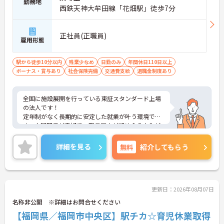
勤務地
西鉄天神大牟田線「花畑駅」徒歩7分
正社員(正職員)
雇用形態
駅から徒歩10分以内
残業少なめ
日勤のみ
年間休日110日以上
ボーナス・賞与あり
社会保険完備
交通費支給
退職金制度あり
全国に施設展開を行っている東証スタンダード上場
の法人です！
定年制がなく長期的に安定した就業が叶う環境で
す。人間関係が良好で、職員同士が認め合う文化が
根付いています。
ご興味のある方には、面接対策ポイントなど、さら
詳細を見る
無料
紹介してもらう
に詳細をご案内しますのでお気軽にご相談くださ
い！
更新日：2026年08月07日
名称非公開 ※詳細はお問合せください
【福岡県／福岡市中央区】駅チカ☆育児休業取得