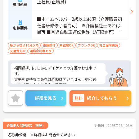
正社員(正職員)
雇用形態
■ホームヘルパー2級以上必須（介護職員初
任者研修修了者尚可） ※介護福祉士あれば
応募要件
尚可 ■普通自動車運転免許（AT限定可）必
須 ■経験不問
駅から徒歩10分以内
車通勤可
未経験OK
ブランクOK
社会保険完備
交通費支給
退職金制度あり
福岡県柳川市にあるデイケアでの介護のお仕事で
す。
資格をお持ちであれば経験は問いません！初心者の
方やブランクのある方も歓迎◎
育児休業や看護休暇の取得実績がありますので、ラ
イフステージに応じて長くお仕事を続けていくこと
詳細を見る
無料
紹介してもらう
ができます☆
駐車場が完備されていて、マイカー通勤が可能なた
め、通勤に便利です。
ご興味がある方は是非一度マイナビまでお問合せ下
さい。更に詳細などお伝えします。
介護老人保健施設（老健）
更新日：2026年08月06日
名称非公開 ※詳細はお問合せください