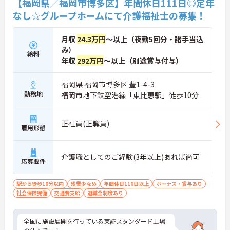
【福岡県／福岡市博多区】年間休日111日◎定年
なし☆グループホームにて介護福祉士の募集！
月収
24.3万円
～以上（夜勤5回分・諸手当込
み）
給料
年収
292万円
～以上（別途賞与付与）
福岡県 福岡市博多区 豊1-4-3
勤務地
福岡市地下鉄空港線「東比恵駅」徒歩10分
正社員(正職員)
雇用形態
介護職としてのご経験(3年以上)あれば尚可
応募要件
駅から徒歩10分以内
残業少なめ
年間休日110日以上
ボーナス・賞与あり
社会保険完備
交通費支給
退職金制度あり
全国に施設展開を行っている東証スタンダード上場