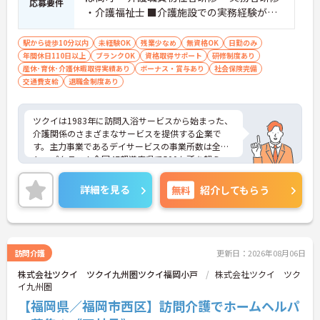
応募要件
・介護福祉士 ■介護施設での実務経験があ
れば尚可 ■普通自動車運転免許（AT限定
可）必須
駅から徒歩10分以内
未経験OK
残業少なめ
無資格OK
日勤のみ
年間休日110日以上
ブランクOK
資格取得サポート
研修制度あり
産休･育休･介護休暇取得実績あり
ボーナス・賞与あり
社会保険完備
交通費支給
退職金制度あり
ツクイは1983年に訪問入浴サービスから始まった、
介護関係のさまざまなサービスを提供する企業で
す。主力事業であるデイサービスの事業所数は全国
トップクラス！全国47都道府県で500か所を超え、
お客様が住み慣れた地域で自分らしく最期まで暮ら
すことができるよう活動を行っています。また、福
詳細を見る
無料
紹介してもらう
利厚生の充実・活用に力を入れる企業として福利厚
生表彰・認証制度である「ハタラクエール」に2021
年に認証されています。
訪問介護
更新日：2026年08月06日
株式会社ツクイ ツクイ九州圏ツクイ福岡小戸
株式会社ツクイ ツク
イ九州圏
【福岡県／福岡市西区】訪問介護でホームヘルパ