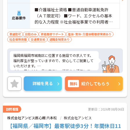
■介護福祉士資格 ■普通自動車運転免許
（ＡＴ限定可） ■ワード、エクセルの基本
応募要件
的な入力程度 ※社会福祉事業での利用者支
援経験 あれば尚可
車通勤可
日勤のみ
資格取得サポート
産休･育休･介護休暇取得実績あり
社会保険完備
交通費支給
退職金制度あり
福岡県福岡市城南区に位置する施設での求人です。
福利厚生が整っていますので、安心してご就業して
いただけます。
また、賞与4.10ヶ月分実績と、頑張りを評価してい
ただけます。
ご興味のある方は、お気軽にお問い合わせくださ
詳細を見る
無料
紹介してもらう
い。
訪問看護
更新日：2026年08月06日
株式会社アンビス医心館 六本松
株式会社アンビス
【福岡県／福岡市】最寄駅徒歩3分！年間休日11