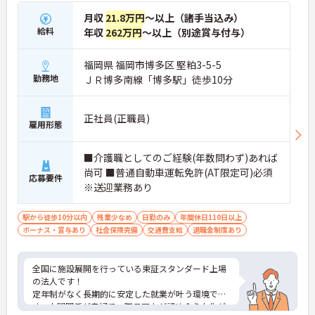
月収
21.8万円
～以上（諸手当込み）
給料
年収
262万円
～以上（別途賞与付与）
福岡県 福岡市博多区 堅粕3-5-5
勤務地
ＪＲ博多南線「博多駅」徒歩10分
正社員(正職員)
雇用形態
■介護職としてのご経験(年数問わず)あれば
尚可 ■普通自動車運転免許(AT限定可)必須
応募要件
※送迎業務あり
駅から徒歩10分以内
残業少なめ
日勤のみ
年間休日110日以上
ボーナス・賞与あり
社会保険完備
交通費支給
退職金制度あり
全国に施設展開を行っている東証スタンダード上場
の法人です！
定年制がなく長期的に安定した就業が叶う環境で
す。人間関係が良好で、職員同士が認め合う文化が