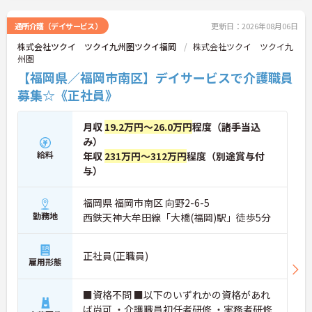
サポートしています
通所介護（デイサービス）
更新日：2026年08月06日
株式会社ツクイ ツクイ九州圏ツクイ福岡
株式会社ツクイ ツクイ九
州圏
【福岡県／福岡市南区】デイサービスで介護職員
募集☆《正社員》
月収
19.2万円～26.0万円
程度（諸手当込
み）
給料
年収
231万円～312万円
程度（別途賞与付
与）
福岡県 福岡市南区 向野2-6-5
勤務地
西鉄天神大牟田線「大橋(福岡)駅」徒歩5分
正社員(正職員)
雇用形態
■資格不問 ■以下のいずれかの資格があれ
ば尚可 ・介護職員初任者研修 ・実務者研修