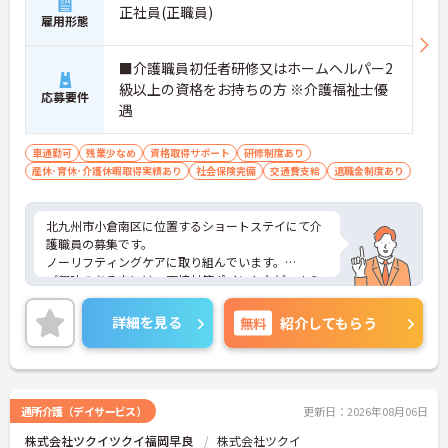
正社員(正職員)
雇用形態
■介護職員初任者研修又はホームヘルパー2
級以上の資格をお持ちの方 ※介護福祉士優
応募要件
遇
車通勤可
残業少なめ
資格取得サポート
研修制度あり
産休･育休･介護休暇取得実績あり
社会保険完備
交通費支給
退職金制度あり
北九州市小倉南区に位置するショートステイにて介
護職員の募集です。
ノーリフティングケアに取り組んでいます。
ご興味のある方には、面接対策ポイントなど、さら
に詳細をお話しいたしますので、お気軽にご相談く
ださい。
詳細を見る
無料
紹介してもらう
通所介護（デイサービス）
更新日：2026年08月06日
株式会社ツクイツクイ福岡早良
株式会社ツクイ