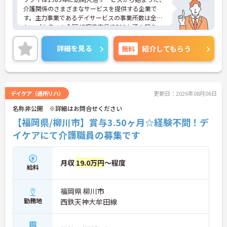
介護関係のさまざまなサービスを提供する企業で
す。主力事業であるデイサービスの事業所数は全国
トップクラス！全国47都道府県で500か所を超え、
お客様が住み慣れた地域で自分らしく最期まで暮ら
すことができるよう活動を行っています。また、福
詳細を見る
無料
紹介してもらう
利厚生の充実・活用に力を入れる企業として福利厚
生表彰・認証制度である「ハタラクエール」に2021
年に認証されています。
デイケア（通所リハ）
更新日：2026年08月06日
名称非公開 ※詳細はお問合せください
【福岡県/柳川市】賞与3.50ヶ月☆経験不問！デ
イケアにて介護職員の募集です
月収
19.0万円
～程度
給料
福岡県 柳川市
勤務地
西鉄天神大牟田線