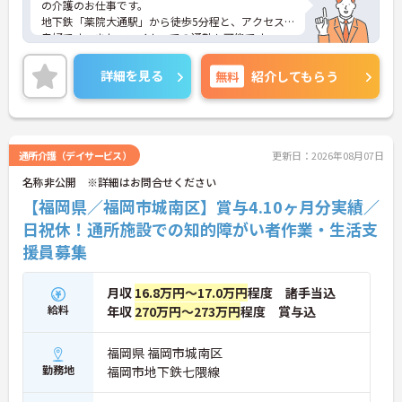
の介護のお仕事です。
地下鉄「薬院大通駅」から徒歩5分程と、アクセス
良好です。また、マイカーでの通勤も可能です。
（駐車場自己確保）
九州電力グループが運営する快適性と安全性を備え
詳細を見る
無料
紹介してもらう
た高齢者向けマンションです。豪華でスタイリッシ
ュな空間で気持ちよくお仕事してみませんか？
ご興味がある方は是非一度マイナビまでお問合せ下
さい。更に詳細などお伝えします。
通所介護（デイサービス）
更新日：2026年08月07日
名称非公開 ※詳細はお問合せください
【福岡県／福岡市城南区】賞与4.10ヶ月分実績／
日祝休！通所施設での知的障がい者作業・生活支
援員募集
月収
16.8万円～17.0万円
程度 諸手当込
給料
年収
270万円～273万円
程度 賞与込
福岡県 福岡市城南区
勤務地
福岡市地下鉄七隈線