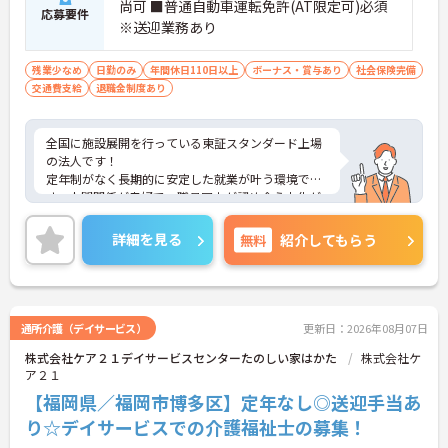
尚可 ■普通自動車運転免許(AT限定可)必須
応募要件
※送迎業務あり
残業少なめ
日勤のみ
年間休日110日以上
ボーナス・賞与あり
社会保険完備
交通費支給
退職金制度あり
全国に施設展開を行っている東証スタンダード上場
の法人です！
定年制がなく長期的に安定した就業が叶う環境で
す。人間関係が良好で、職員同士が認め合う文化が
根付いています。
ご興味のある方には、面接対策ポイントなど、さら
詳細を見る
無料
紹介してもらう
に詳細をご案内しますのでお気軽にご相談くださ
い！
通所介護（デイサービス）
更新日：2026年08月07日
株式会社ケア２１デイサービスセンターたのしい家はかた
株式会社ケ
ア２１
【福岡県／福岡市博多区】定年なし◎送迎手当あ
り☆デイサービスでの介護福祉士の募集！