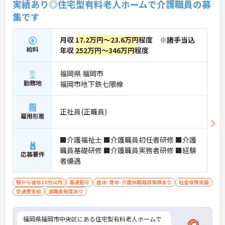
実績あり◎住宅型有料老人ホームで介護職員の募
集です
月収
17.2万円～23.6万円
程度 ※諸手当込
給料
年収
252万円～346万円
程度
福岡県 福岡市
勤務地
福岡市地下鉄七隈線
正社員(正職員)
雇用形態
■介護福祉士 ■介護職員初任者研修 ■介護
職員基礎研修 ■介護職員実務者研修 ■経験
応募要件
者優遇
駅から徒歩10分以内
車通勤可
産休･育休･介護休暇取得実績あり
社会保険完備
交通費支給
退職金制度あり
福岡県福岡市中央区にある住宅型有料老人ホームで