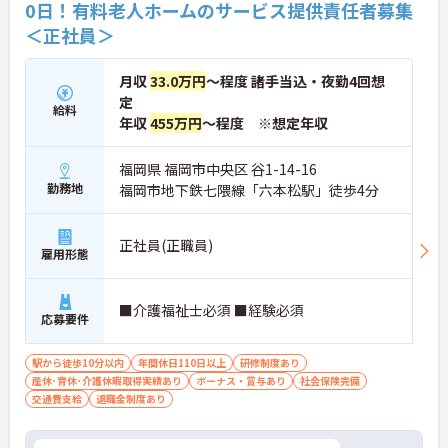
0日！有料老人ホームのサービス提供責任者募集
＜正社員＞
月収
33.0万円
～程度 諸手当込・夜勤4回想
定
給料
年収
455万円
～程度 ※想定年収
福岡県 福岡市中央区 谷1-14-16
勤務地
福岡市地下鉄七隈線「六本松駅」徒歩4分
正社員(正職員)
雇用形態
■介護福祉士必須 ■経験必須
応募要件
駅から徒歩10分以内
年間休日110日以上
研修制度あり
産休･育休･介護休暇取得実績あり
ボーナス・賞与あり
社会保険完備
交通費支給
退職金制度あり