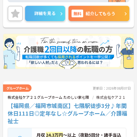
す。人間関係が良好で、職員同士が認め合う文化が
根付いています。
ご興味のある方には、面接対策ポイントなど、さら
詳細を見る
無料
紹介してもらう
に詳細をご案内しますのでお気軽にご相談くださ
い！
グループホーム
更新日：2026年08月07日
株式会社ケア２１グループホーム たのしい家七隈
株式会社ケア２１
【福岡県／福岡市城南区】七隈駅徒歩3分♪年間
休日111日◎定年なし☆グループホーム／介護福
祉士
月収
24.3万円
～以上（夜勤5回分・諸手当込