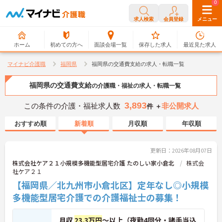
0
0
求人検索
会員登録
メニュー
ホーム
初めての方へ
面談会場一覧
保存した求人
最近見た求人
マイナビ介護職
福岡県
福岡県の交通費支給の求人・転職一覧
福岡県の交通費支給
の介護職・福祉の求人・転職一覧
3,893
この条件の介護・福祉求人数
非公開求人
件 ＋
おすすめ順
新着順
月収順
年収順
更新日：2026年08月07日
株式会社ケア２１小規模多機能型居宅介護 たのしい家小倉北
株式会
社ケア２１
【福岡県／北九州市小倉北区】定年なし◎小規模
多機能型居宅介護での介護福祉士の募集！
月収
23.3万円
～以上（夜勤4回分・諸手当込