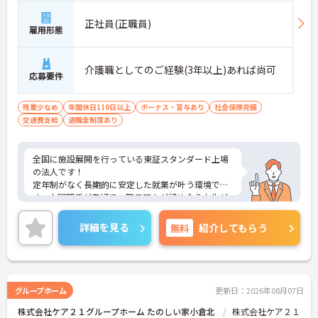
正社員(正職員)
雇用形態
介護職としてのご経験(3年以上)あれば尚可
応募要件
残業少なめ
年間休日110日以上
ボーナス・賞与あり
社会保険完備
交通費支給
退職金制度あり
全国に施設展開を行っている東証スタンダード上場
の法人です！
定年制がなく長期的に安定した就業が叶う環境で
す。人間関係が良好で、職員同士が認め合う文化が
根付いています。
ご興味のある方には、面接対策ポイントなど、さら
詳細を見る
無料
紹介してもらう
に詳細をご案内しますのでお気軽にご相談くださ
い！
グループホーム
更新日：2026年08月07日
株式会社ケア２１グループホーム たのしい家小倉北
株式会社ケア２１