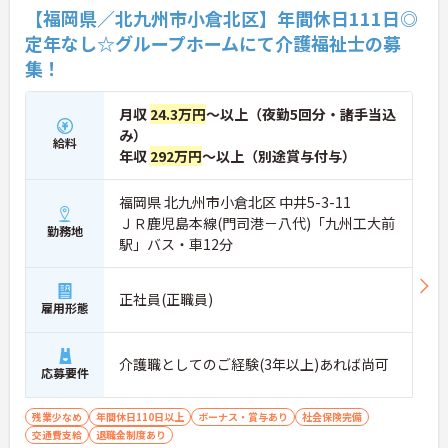
【福岡県／北九州市小倉北区】年間休日111日◎
定年なし☆グループホームにて介護福祉士の募
集！
月収
24.3万円
～以上（夜勤5回分・諸手当込
み）
給料
年収
292万円
～以上（別途賞与付与）
福岡県 北九州市小倉北区 中井5-3-11
ＪＲ鹿児島本線(門司港－八代)「九州工大前
勤務地
駅」バス・車12分
正社員(正職員)
雇用形態
介護職としてのご経験(3年以上)あれば尚可
応募要件
残業少なめ
年間休日110日以上
ボーナス・賞与あり
社会保険完備
交通費支給
退職金制度あり