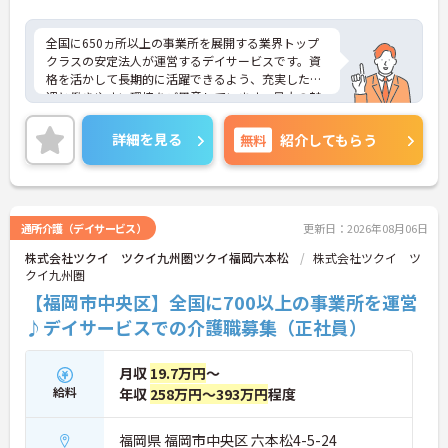
全国に650ヵ所以上の事業所を展開する業界トップ
クラスの安定法人が運営するデイサービスです。資
格を活かして長期的に活躍できるよう、充実した待
遇と働きやすい環境をご用意しています。最大の魅
力は夜勤なしの日勤のみで年間休日は119日しっか
り確保できる点にあります。毎月付与されるリフレ
詳細を見る
無料
紹介してもらう
ッシュ休暇を利用して連休の取得も可能です。ま
た、子育てサポート企業として「くるみん認定」を
取得しており、こども休暇や充実した扶養手当など
ご家庭との両立を後押しする制度が整っています。
入社後1年間は専用のチューターがつき手厚くフォ
通所介護（デイサービス）
更新日：2026年08月06日
ローするため、新しい環境への不安を軽減できま
株式会社ツクイ ツクイ九州圏ツクイ福岡六本松
株式会社ツクイ ツ
す。最大185万円の賞与支給の実績や、宿泊費補助
クイ九州圏
等の独自の福利厚生制度も備わっており、有資格者
の方がご自身の個性を大切にしながらやりがいを持
【福岡市中央区】全国に700以上の事業所を運営
って働き続けられるおすすめの職場です。
♪デイサービスでの介護職募集（正社員）
★おすすめPOINT★
【夜勤なし×年間休日119日！オンオフのメリハリ
月収
19.7万円
～
をつけて働ける環境です】
給料
年収
258万円～393万円
程度
・身体への負担が少ない夜勤なしの勤務で年間休日
119日がしっかりと確保されています
・毎月1日付与されるリフレッシュ休暇と有給を組
福岡県 福岡市中央区 六本松4-5-24