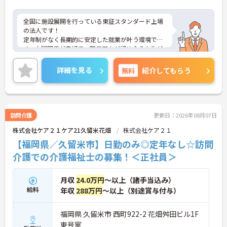
全国に施設展開を行っている東証スタンダード上場
の法人です！
定年制がなく長期的に安定した就業が叶う環境で
す。人間関係が良好で、職員同士が認め合う文化が
根付いています。
ご興味のある方には、面接対策ポイントなど、さら
詳細を見る
無料
紹介してもらう
に詳細をご案内しますのでお気軽にご相談くださ
い！
訪問介護
更新日：2026年08月07日
株式会社ケア２１ケア21久留米花畑
株式会社ケア２１
【福岡県／久留米市】日勤のみ◎定年なし☆訪問
介護での介護福祉士の募集！＜正社員＞
月収
24.0万円
～以上（諸手当込み）
給料
年収
288万円
～以上（別途賞与付与）
福岡県 久留米市 西町922-2 花畑舛田ビル1F
東号室