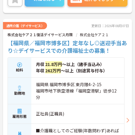
に詳細をご案内しますのでお気軽にご相談くださ
い！
通所介護（デイサービス）
更新日：2026年08月07日
株式会社ケア２１復活デイサービス月隈
株式会社ケア２１
【福岡県／福岡市博多区】定年なし◎送迎手当あ
り☆デイサービスでの介護福祉士の募集！
月収
21.8万円
～以上（諸手当込み）
給料
年収
262万円
～以上（別途賞与付与）
福岡県 福岡市博多区 東月隈4-2-15
福岡市地下鉄空港線「福岡空港駅」徒歩12
勤務地
分
正社員(正職員)
雇用形態
■介護職としてのご経験(年数問わず)あれば