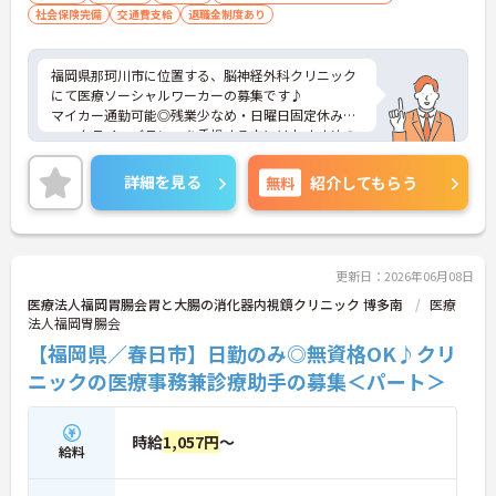
社会保険完備
交通費支給
退職金制度あり
福岡県那珂川市に位置する、脳神経外科クリニック
にて医療ソーシャルワーカーの募集です♪
マイカー通勤可能◎残業少なめ・日曜日固定休み◎
ワークライフバランスを重視する方にはおすすめの
求人です。
詳しいご説明をいたしますので、少しでも気になり
詳細を見る
無料
紹介してもらう
ましたら、ぜひお気軽にお問い合わせください！
更新日：2026年06月08日
医療法人福岡胃腸会胃と大腸の消化器内視鏡クリニック 博多南
医療
法人福岡胃腸会
【福岡県／春日市】日勤のみ◎無資格OK♪クリ
ニックの医療事務兼診療助手の募集＜パート＞
時給
1,057円
～
給料