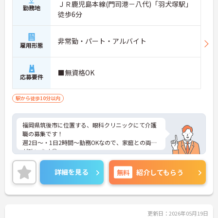
ＪＲ鹿児島本線(門司港－八代)「羽犬塚駅」
勤務地
徒歩6分
非常勤・パート・アルバイト
雇用形態
■無資格OK
応募要件
駅から徒歩10分以内
福岡県筑後市に位置する、眼科クリニックにて介護
職の募集です！
週2日～・1日2時間～勤務OKなので、家庭との両立
が叶います◎
また、駅から徒歩6分の立地なので、通勤らくらく
です♪
詳細を見る
無料
紹介してもらう
ご興味のある方には、面接対策ポイントなど、さら
に詳細をご案内しますのでお気軽にご相談くださ
い！
更新日：2026年05月19日