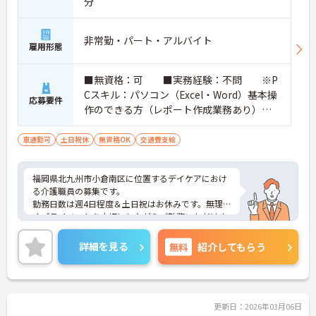
分
非常勤・パート・アルバイト
雇用形態
■無資格：可 ■実務経験：不問 ※P
Cスキル：パソコン（Excel・Word）基本操
応募要件
作のできる方（レポート作成業務あり）
■普通自動車運転免許（AT限定可）：必
須
車通勤可
土日祝休
無資格OK
交通費支給
福岡県北九州市小倉南区に位置するデイケアにおけ
る介護職員の募集です。
勤務日数は週4日程度＆土日祝はお休みです。無理な
くプライベートを大切にしながらご勤務いただけま
す。また、残業はありません。ワークライフバラン
スを保ちながらご勤務いただけます。
詳細を見る
無料
紹介してもらう
ご興味のある方には、面接対策ポイントなど、さら
に詳細をご案内しますのでお気軽にご相談くださ
い！
更新日：2026年03月06日