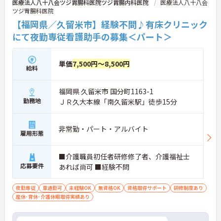
医療法人八十八会ツジ胃腸科医院ツジ胃腸内科医院
医療法人八十八会
ツジ胃腸科医院
【福岡県／久留米市】経験不問♪有床クリニック
にて夜勤専従看護助手の募集＜パート＞
単価
7,500円～8,500円
給料
福岡県 久留米市 国分町1163-1
勤務地
ＪＲ久大本線「南久留米駅」徒歩15分
非常勤・パート・アルバイト
雇用形態
■介護職員初任者研修修了者、介護福祉士
応募要件
あれば尚可 ■経験不問
夜勤専従
車通勤可
未経験OK
無資格OK
資格取得サポート
研修制度あり
産休･育休･介護休暇取得実績あり