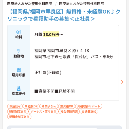
医療法人おがた整形外科医院
医療法人おがた整形外科医院
【福岡県/福岡市早良区】無資格・未経験OK♪ク
リニックで看護助手の募集＜正社員＞
月収
18.0万円
～
給料
福岡県 福岡市早良区 原7-4-18
勤務地
福岡市地下鉄七隈線「賀茂駅」バス・車6分
正社員(正職員)
雇用形態
■資格不問■経験不問
応募要件
車通勤可
未経験OK
残業少なめ
無資格OK
資格取得サポート
研修制度あり
ボーナス・賞与あり
社会保険完備
交通費支給
退職金制度あり