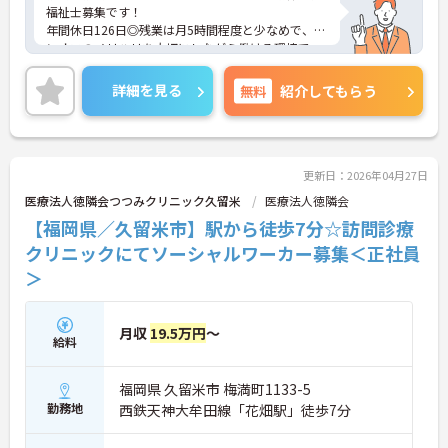
福祉士募集です！
年間休日126日◎残業は月5時間程度と少なめで、オ
ンオフのメリハリを大切にしながら働ける環境で
す。駅から徒歩3分の好立地もうれしいポイント♪通
勤しやすく、プライベートとの両立も叶います。ご
詳細を見る
無料
紹介してもらう
興味のある方には、面接対策ポイントなど、さらに
詳細をご案内しますのでお気軽にご相談ください！
更新日：2026年04月27日
医療法人徳隣会つつみクリニック久留米
医療法人徳隣会
【福岡県／久留米市】駅から徒歩7分☆訪問診療
クリニックにてソーシャルワーカー募集＜正社員
＞
月収
19.5万円
～
給料
福岡県 久留米市 梅満町1133-5
勤務地
西鉄天神大牟田線「花畑駅」徒歩7分