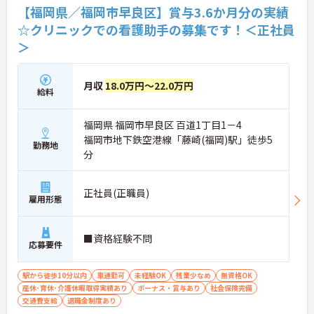
【福岡県／福岡市早良区】賞与3.6か月分の実績
☆クリニックでの看護助手の募集です！＜正社員
＞
月収
18.0万円～22.0万円
給料
福岡県 福岡市早良区 百道1丁目1－4
福岡市地下鉄空港線「藤崎(福岡)駅」徒歩5
勤務地
分
正社員(正職員)
雇用形態
■資格経験不問
応募要件
駅から徒歩10分以内
車通勤可
未経験OK
残業少なめ
無資格OK
産休･育休･介護休暇取得実績あり
ボーナス・賞与あり
社会保険完備
交通費支給
退職金制度あり