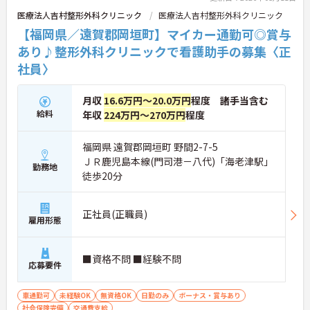
医療法人吉村整形外科クリニック
医療法人吉村整形外科クリニック
【福岡県／遠賀郡岡垣町】マイカー通勤可◎賞与
あり♪整形外科クリニックで看護助手の募集〈正
社員〉
月収
16.6万円～20.0万円
程度 諸手当含む
給料
年収
224万円～270万円
程度
福岡県 遠賀郡岡垣町 野間2-7-5
ＪＲ鹿児島本線(門司港－八代)「海老津駅」
勤務地
徒歩20分
正社員(正職員)
雇用形態
■資格不問 ■経験不問
応募要件
車通勤可
未経験OK
無資格OK
日勤のみ
ボーナス・賞与あり
社会保険完備
交通費支給