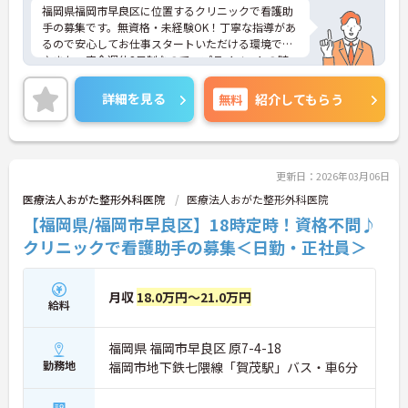
福岡県福岡市早良区に位置するクリニックで看護助
手の募集です。無資格・未経験OK！丁寧な指導があ
るので安心してお仕事スタートいただける環境です
♪また、完全週休2日制なので、プライベートの時
間を大切にできます！ご興味のある方はご面接のポ
イントお伝えしますのでご気軽にお問い合わせくだ
詳細を見る
無料
紹介してもらう
さい。
更新日：2026年03月06日
医療法人おがた整形外科医院
医療法人おがた整形外科医院
【福岡県/福岡市早良区】18時定時！資格不問♪
クリニックで看護助手の募集＜日勤・正社員＞
月収
18.0万円～21.0万円
給料
福岡県 福岡市早良区 原7-4-18
勤務地
福岡市地下鉄七隈線「賀茂駅」バス・車6分