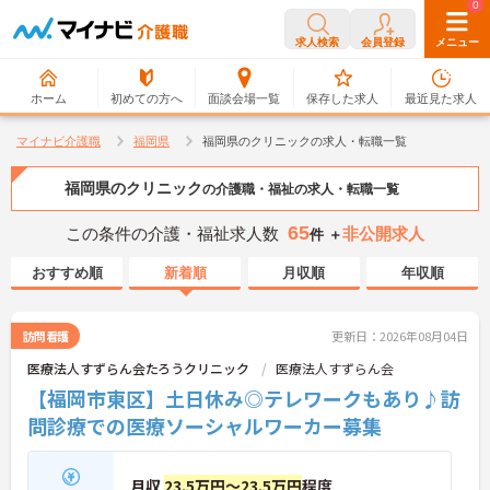
0
0
求人検索
会員登録
メニュー
ホーム
初めての方へ
面談会場一覧
保存した求人
最近見た求人
マイナビ介護職
福岡県
福岡県のクリニックの求人・転職一覧
福岡県のクリニック
の介護職・福祉の求人・転職一覧
65
この条件の介護・福祉求人数
非公開求人
件 ＋
おすすめ順
新着順
月収順
年収順
訪問看護
更新日：2026年08月04日
医療法人すずらん会たろうクリニック
医療法人すずらん会
【福岡市東区】土日休み◎テレワークもあり♪訪
問診療での医療ソーシャルワーカー募集
月収
23.5万円～23.5万円
程度