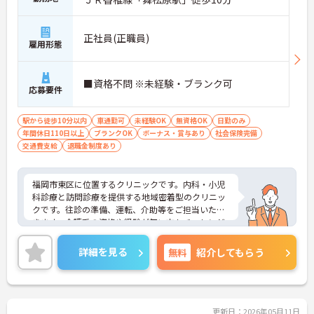
正社員(正職員)
雇用形態
■資格不問 ※未経験・ブランク可
応募要件
駅から徒歩10分以内
車通勤可
未経験OK
無資格OK
日勤のみ
年間休日110日以上
ブランクOK
ボーナス・賞与あり
社会保険完備
交通費支給
退職金制度あり
福岡市東区に位置するクリニックです。内科・小児
科診療と訪問診療を提供する地域密着型のクリニッ
クです。往診の準備、運転、介助等をご担当いただ
きます。介護系の資格や経験が無い方もチャレンジ
OK！日勤のみのご勤務ですので、生活リズムを整え
やすく無理なくご勤務いただけます♪ご興味のある
詳細を見る
無料
紹介してもらう
方には、面接対策ポイントなど、さらに詳細をお話
ししますのでお気軽にご相談ください！
更新日：2026年05月11日