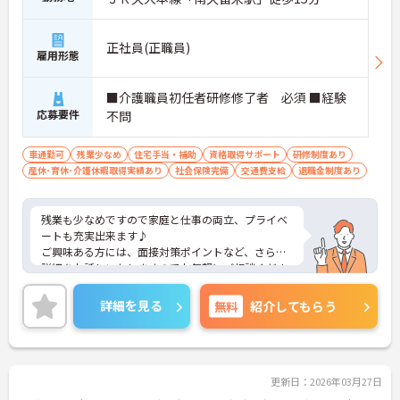
正社員(正職員)
雇用形態
■介護職員初任者研修修了者 必須 ■経験
応募要件
不問
車通勤可
残業少なめ
住宅手当・補助
資格取得サポート
研修制度あり
産休･育休･介護休暇取得実績あり
社会保険完備
交通費支給
退職金制度あり
残業も少なめですので家庭と仕事の両立、プライベ
ートも充実出来ます♪
ご興味ある方には、面接対策ポイントなど、さらに
詳細をお話しいたしますのでお気軽にご相談くださ
い。
詳細を見る
無料
紹介してもらう
更新日：2026年03月27日