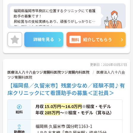
福岡県福岡市早良区に位置するクリニックにて看護
助手の募集です！
昇給賞与の支給実績もあり、頑張りがしっかりと評
価に反映される環境です。
ご興味ある方には、面接対策ポイントなど、さらに
詳細をお話しいたしますのでお気軽にご相談くださ
詳細を見る
無料
紹介してもらう
い！
更新日：2026年03月27日
医療法人八十八会ツジ胃腸科医院ツジ胃腸内科医院
医療法人八十八会
ツジ胃腸科医院
【福岡県／久留米市】残業少なめ／経験不問♪有
床クリニックにて看護助手の募集＜正社員＞
月収
15.0万円～16.0万円
※程度・モデル
給料
年収
285万円
～※程度・モデル（賞与込）
福岡県 久留米市 国分町1163-1
勤務地
ＪＲ久大本線「南久留米駅」徒歩15分