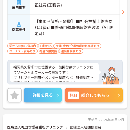
正社員(正職員)
雇用形態
【求める資格・経験】 ■社会福祉士免許あ
れば尚可■普通自動車運転免許必須（AT限
応募要件
定可）
駅から徒歩10分以内
日勤のみ
産休･育休･介護休暇取得実績あり
ボーナス・賞与あり
社会保険完備
退職金制度あり
福岡県久留米市に位置する、訪問診療クリニックに
てソーシャルワーカーの募集です！
プリセプター制度やメンター制度など、研修制度が
充実しており安心して働ける環境です☆
また、駅から徒歩2分の好立地で通勤らくらくです
♪
詳細を見る
無料
紹介してもらう
ご興味のある方には、面接対策ポイントなど、さら
に詳細をご案内しますのでお気軽にご相談くださ
い！
更新日：2026年04月22日
医療法人社団信愛会重松クリニック
医療法人社団信愛会