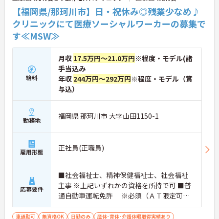
【福岡県/那珂川市】日・祝休み◎残業少なめ♪
クリニックにて医療ソーシャルワーカーの募集で
す≪MSW≫
月収
17.5万円～21.0万円
※程度・モデル(諸
手当込み
給料
年収
244万円～292万円
※程度・モデル（賞
与込）
福岡県 那珂川市 大字山田1150-1
勤務地
正社員(正職員)
雇用形態
■社会福祉士、精神保健福祉士、社会福祉
主事 ※上記いずれかの資格を所持で可 ■普
応募要件
通自動車運転免許 ※必須（ＡＴ限定可）
■経験あれば尚可
車通勤可
無資格OK
日勤のみ
産休･育休･介護休暇取得実績あり