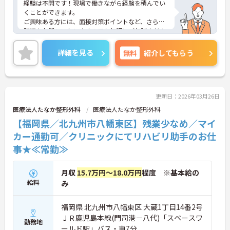
経験は不問です！現場で働きながら経験を積んでい
くことができます。
ご興味ある方には、面接対策ポイントなど、さらに
詳細をお話しいたしますのでお気軽にご相談くださ
い。
詳細を見る
無料
紹介してもらう
更新日：2026年03月26日
医療法人たなか整形外科
医療法人たなか整形外科
【福岡県／北九州市八幡東区】残業少なめ／マイ
カー通勤可／クリニックにてリハビリ助手のお仕
事★≪常勤≫
月収
15.7万円～18.0万円
程度 ※基本給の
給料
み
福岡県 北九州市八幡東区 大蔵1丁目14番2号
ＪＲ鹿児島本線(門司港－八代)「スペースワ
勤務地
ールド駅」バス・車7分