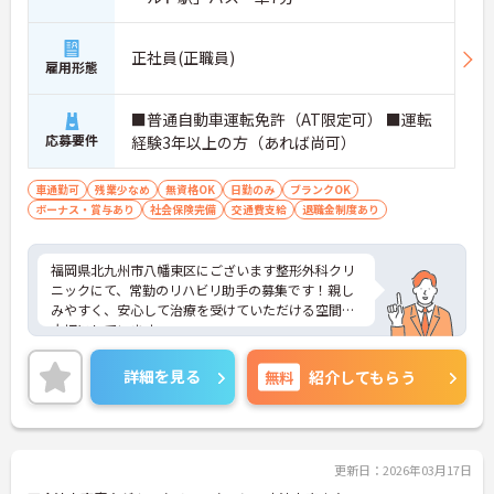
正社員(正職員)
雇用形態
■普通自動車運転免許（AT限定可） ■運転
応募要件
経験3年以上の方（あれば尚可）
車通勤可
残業少なめ
無資格OK
日勤のみ
ブランクOK
ボーナス・賞与あり
社会保険完備
交通費支給
退職金制度あり
福岡県北九州市八幡東区にございます整形外科クリ
ニックにて、常勤のリハビリ助手の募集です！親し
みやすく、安心して治療を受けていただける空間を
大切にしています。
残業は少なめなので、お仕事終わりのプライベート
な時間も充実◎
詳細を見る
無料
紹介してもらう
無料駐車場も完備されており、マイカー通勤も可能
なので、通勤もラクラクです♪
ご興味ある方には、面接対策ポイントなど、さらに
詳細をお話しいたしますのでお気軽にご相談くださ
い！
更新日：2026年03月17日