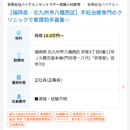
有限会社バイケルンセントマザー産婦人科医院
有限会社バイケルン
【福岡県／北九州市八幡西区】不妊治療専門のク
リニックで看護助手募集☆
月収
18.0万円
～
給料
福岡県 北九州市八幡西区 折尾4丁目9番12号
ＪＲ鹿児島本線(門司港－八代)「折尾駅」徒
勤務地
歩3分
正社員(正職員)
雇用形態
■資格・経験不問
応募要件
駅から徒歩10分以内
車通勤可
未経験OK
無資格OK
日勤のみ
産休･育休･介護休暇取得実績あり
ボーナス・賞与あり
社会保険完備
交通費支給