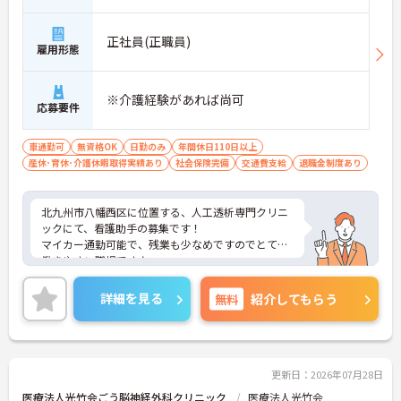
正社員(正職員)
雇用形態
※介護経験があれば尚可
応募要件
車通勤可
無資格OK
日勤のみ
年間休日110日以上
産休･育休･介護休暇取得実績あり
社会保険完備
交通費支給
退職金制度あり
北九州市八幡西区に位置する、人工透析専門クリニ
ックにて、看護助手の募集です！
マイカー通勤可能で、残業も少なめですのでとても
働きやすい職場です♪
ご興味ある方には、面接のポイントなど、さらに詳
細をお話致しますのでお気軽にご相談ください！
詳細を見る
無料
紹介してもらう
更新日：2026年07月28日
医療法人光竹会ごう脳神経外科クリニック
医療法人光竹会