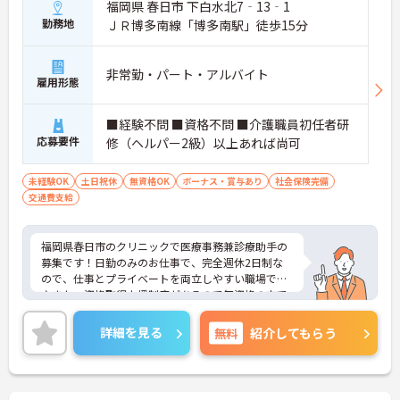
福岡県 春日市 下白水北7‐13‐1
勤務地
ＪＲ博多南線「博多南駅」徒歩15分
非常勤・パート・アルバイト
雇用形態
■経験不問 ■資格不問 ■介護職員初任者研
応募要件
修（ヘルパー2級）以上あれば尚可
未経験OK
土日祝休
無資格OK
ボーナス・賞与あり
社会保険完備
交通費支給
福岡県春日市のクリニックで医療事務兼診療助手の
募集です！日勤のみのお仕事で、完全週休2日制な
ので、仕事とプライベートを両立しやすい職場です
♪また、資格取得支援制度があるので無資格の方で
も安心して働くことができます◎ご興味のある方
は、面接ポイントをお伝えしますので、お気軽にご
詳細を見る
無料
紹介してもらう
連絡ください。