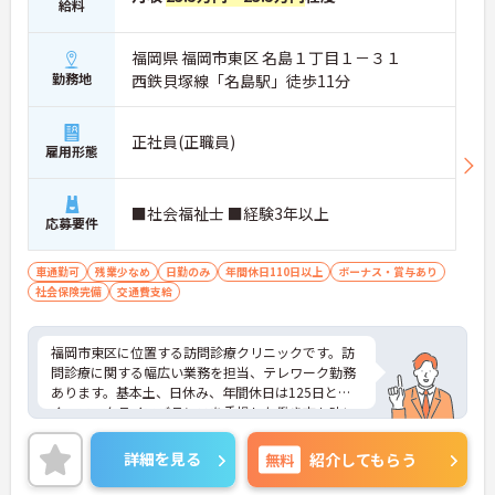
給料
福岡県 福岡市東区 名島１丁目１－３１
勤務地
西鉄貝塚線「名島駅」徒歩11分
正社員(正職員)
雇用形態
■社会福祉士 ■経験3年以上
応募要件
車通勤可
残業少なめ
日勤のみ
年間休日110日以上
ボーナス・賞与あり
社会保険完備
交通費支給
福岡市東区に位置する訪問診療クリニックです。訪
問診療に関する幅広い業務を担当、テレワーク勤務
あります。基本土、日休み、年間休日は125日と多
く、ワークライフバランスを重視した働き方も叶い
ます。ご興味のある方には、面接対策ポイントな
ど、さらに詳細をお話しいたしますのでお気軽にご
詳細を見る
無料
紹介してもらう
相談ください！