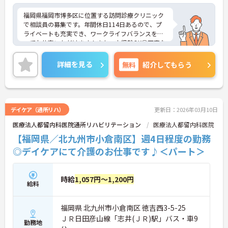
福岡県福岡市博多区に位置する訪問診療クリニック
で相談員の募集です。年間休日114日あるので、プ
ライベートも充実でき、ワークライフバランスを保
ってお仕事いただけます！また、未経験OK◎丁寧な
サポートがあるので安心です♪ご興味のある方はご
面接のポイントお伝えしますのでご気軽にお問い合
詳細を見る
無料
紹介してもらう
わせください。
デイケア（通所リハ）
更新日：2026年03月10日
医療法人都留内科医院通所リハビリテーション
医療法人都留内科医院
【福岡県／北九州市小倉南区】週4日程度の勤務
◎デイケアにて介護のお仕事です♪＜パート＞
時給
1,057円～1,200円
給料
福岡県 北九州市小倉南区 徳吉西3-5-25
ＪＲ日田彦山線「志井(ＪＲ)駅」バス・車9
勤務地