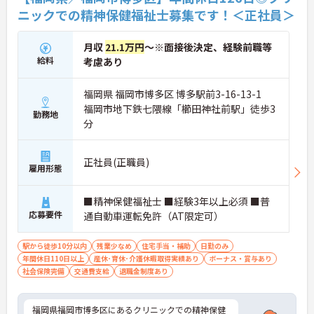
ニックでの精神保健福祉士募集です！＜正社員＞
月収
21.1万円
～※面接後決定、経験前職等
給料
考慮あり
福岡県 福岡市博多区 博多駅前3-16-13-1
福岡市地下鉄七隈線「櫛田神社前駅」徒歩3
勤務地
分
正社員(正職員)
雇用形態
■精神保健福祉士 ■経験3年以上必須 ■普
応募要件
通自動車運転免許（AT限定可）
駅から徒歩10分以内
残業少なめ
住宅手当・補助
日勤のみ
年間休日110日以上
産休･育休･介護休暇取得実績あり
ボーナス・賞与あり
社会保険完備
交通費支給
退職金制度あり
福岡県福岡市博多区にあるクリニックでの精神保健