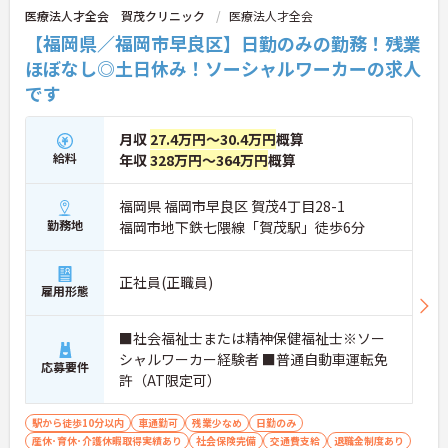
医療法人才全会 賀茂クリニック
医療法人才全会
【福岡県／福岡市早良区】日勤のみの勤務！残業
ほぼなし◎土日休み！ソーシャルワーカーの求人
です
月収
27.4万円～30.4万円
概算
給料
年収
328万円～364万円
概算
福岡県 福岡市早良区 賀茂4丁目28-1
勤務地
福岡市地下鉄七隈線「賀茂駅」徒歩6分
正社員(正職員)
雇用形態
■社会福祉士または精神保健福祉士※ソー
シャルワーカー経験者 ■普通自動車運転免
応募要件
許（AT限定可）
駅から徒歩10分以内
車通勤可
残業少なめ
日勤のみ
産休･育休･介護休暇取得実績あり
社会保険完備
交通費支給
退職金制度あり