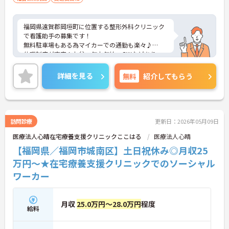
福岡県遠賀郡岡垣町に位置する整形外科クリニック
で看護助手の募集です！
無料駐車場もある為マイカーでの通勤も楽々♪
休暇制度が充実！お盆、年末年始、GWなどあり、
プライベートとの両立を目指す方におすすめの環境
です！賞与制度があり、頑張りが評価されてしっか
詳細を見る
無料
紹介してもらう
りと還元されます。丁寧な研修とフォロー体制で、
経験に関わらず安心してスタートできます。
こちらの求人にご興味がございましたら面接のポイ
ントもお伝えしますので是非ご応募お待ちしており
ます。
訪問診療
更新日：2026年05月09日
医療法人心晴在宅療養支援クリニックここはる
医療法人心晴
【福岡県／福岡市城南区】土日祝休み◎月収25
万円～★在宅療養支援クリニックでのソーシャル
ワーカー
月収
25.0万円～28.0万円
程度
給料