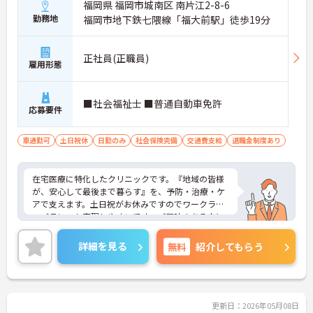
福岡県 福岡市城南区 南片江2-8-6
勤務地
福岡市地下鉄七隈線「福大前駅」徒歩19分
正社員(正職員)
雇用形態
■社会福祉士 ■普通自動車免許
応募要件
車通勤可
土日祝休
日勤のみ
社会保険完備
交通費支給
退職金制度あり
在宅医療に特化したクリニックです。『地域の皆様
が、安心して最後まで暮らす』を、予防・治療・ケ
アで支えます。土日祝がお休みですのでワークライ
フバランスも実現しやすいです。ご興味のある方に
は、面接対策ポイントなど、さらに詳細をお話しい
たしますのでお気軽にご相談ください！
詳細を見る
無料
紹介してもらう
更新日：2026年05月08日