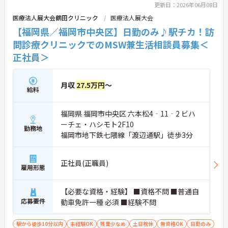
更新日：2026年06月08日
医療法人展大会鶴田クリニック
医療法人展大会
【福岡県／福岡市中央区】日勤のみ♪駅チカ！訪
問診療クリニックでのMSW兼生活相談員募集＜
正社員＞
月収
27.5万円
～
給料
福岡県 福岡市中央区 六本松4‐11‐2 ビハ
ーチェ・ハシモト2F10
勤務地
福岡市地下鉄七隈線「渡辺通駅」徒歩3分
正社員(正職員)
雇用形態
【必要な資格・経験】 ■資格不問 ■普通自
応募要件
動車免許一種 必須 ■経験不問
駅から徒歩10分以内
未経験OK
残業少なめ
土日祝休
無資格OK
日勤のみ