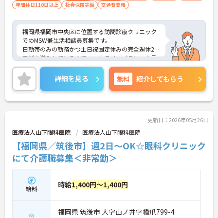
年間休日110日以上
社会保険完備
交通費支給
福岡県福岡市中央区に位置する訪問診療クリニック
でのMSW兼生活相談員募集です。
日勤帯のみの勤務かつ土日祝固定休みの完全週休2
日制を導入しているのでワークライフバランスを重
視している方におすすめの求人です♪
ご興味のある方はご面接のポイントお伝えしますの
詳細を見る
無料
紹介してもらう
でご気軽にお問合せください。
更新日：2026年05月26日
医療法人山下眼科医院
医療法人山下眼科医院
【福岡県／筑後市】週2日～OK☆眼科クリニック
にて介護職募集＜非常勤＞
時給
1,400円～1,400円
給料
福岡県 筑後市 大字山ノ井字橋爪799-4