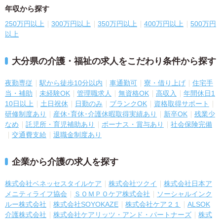
年収から探す
250万円以上
300万円以上
350万円以上
400万円以上
500万円
以上
大分県の介護・福祉の求人をこだわり条件から探す
夜勤専従
駅から徒歩10分以内
車通勤可
寮・借り上げ
住宅手
当・補助
未経験OK
管理職求人
無資格OK
高収入
年間休日1
10日以上
土日祝休
日勤のみ
ブランクOK
資格取得サポート
研修制度あり
産休･育休･介護休暇取得実績あり
新卒OK
残業少
なめ
託児所・育児補助あり
ボーナス・賞与あり
社会保険完備
交通費支給
退職金制度あり
企業から介護の求人を探す
株式会社ベネッセスタイルケア
株式会社ツクイ
株式会社日本ア
メニティライフ協会
ＳＯＭＰＯケア株式会社
ソーシャルインク
ルー株式会社
株式会社SOYOKAZE
株式会社ケア２１
ALSOK
介護株式会社
株式会社ケアリッツ・アンド・パートナーズ
株式