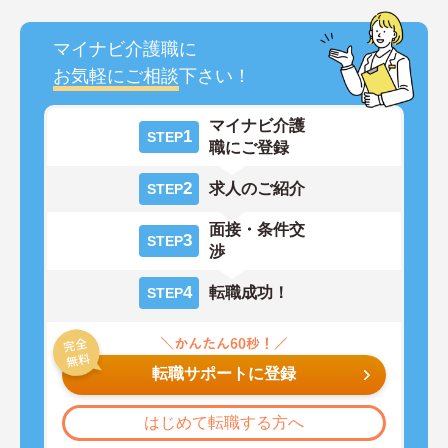
マイナビ介護職に
お気軽にご相談
下さい！
マイナビ介護
1
STEP
職にご登録
2
求人のご紹介
STEP
面接・条件交
3
STEP
渉
4
転職成功！
STEP
転職サポートに登録
はじめて転職する方へ