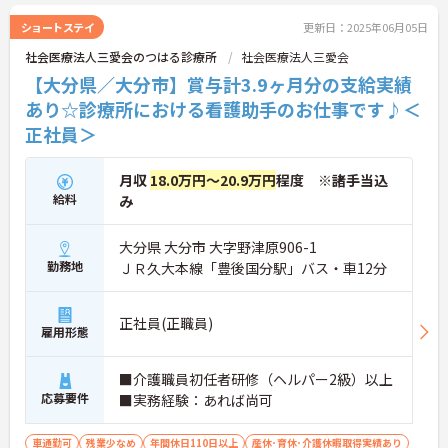
ショートステイ
更新日：2025年06月05日
社会医療法人三愛会のつはる診療所
社会医療法人三愛会
【大分県／大分市】賞与計3.9ヶ月分の支給実績
あり☆診療所における看護助手のお仕事です♪＜
正社員＞
月収
18.0万円～20.9万円
程度 ※諸手当込
給料
み
大分県 大分市 大字野津原906-1
勤務地
ＪＲ久大本線「豊後国分駅」バス・車12分
正社員(正職員)
雇用形態
■介護職員初任者研修（ヘルパー2級）以上
応募要件
■実務経験：あれば尚可
車通勤可
残業少なめ
年間休日110日以上
産休･育休･介護休暇取得実績あり