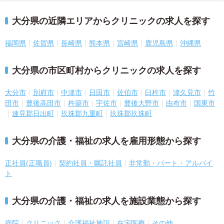
大分県の近隣エリアからクリニックの求人を探す
福岡県
佐賀県
長崎県
熊本県
宮崎県
鹿児島県
沖縄県
大分県の市区町村からクリニックの求人を探す
大分市
別府市
中津市
日田市
佐伯市
臼杵市
津久見市
竹
田市
豊後高田市
杵築市
宇佐市
豊後大野市
由布市
国東市
速見郡日出町
玖珠郡九重町
玖珠郡玖珠町
大分県の介護・福祉の求人を雇用形態から探す
正社員(正職員)
契約社員・嘱託社員
非常勤・パート・アルバイ
ト
大分県の介護・福祉の求人を施設業態から探す
病院
クリニック
介護福祉施設
在宅医療
その他