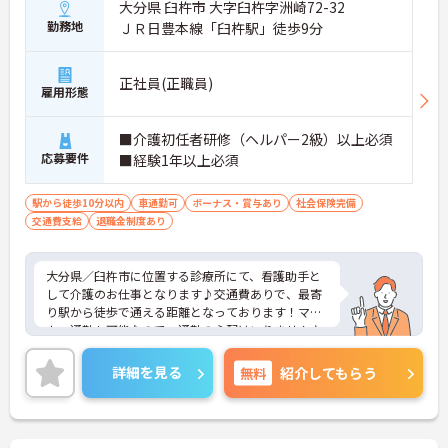
大分県 臼杵市 大字臼杵字洲崎72-32
勤務地
ＪＲ日豊本線「臼杵駅」徒歩9分
正社員(正職員)
雇用形態
■介護初任者研修（ヘルパー2級）以上必須
応募要件
■経験1年以上必須
駅から徒歩10分以内
車通勤可
ボーナス・賞与あり
社会保険完備
交通費支給
退職金制度あり
大分県／臼杵市に位置する診療所にて、看護助手と
して介護のお仕事となります♪交通費ありで、最寄
り駅から徒歩で通える距離となっております！マイ
カー通勤も可能なので、通勤の心配はいりません♪
昇給や賞与もある手厚い待遇が整っております！ご
興味ある方は面接ポイントをお伝えしますので、お
詳細を見る
無料
紹介してもらう
気軽にお問い合わせください♪