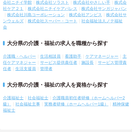
会社ニチイ学館
株式会社ソラスト
株式会社やさしい手
株式会
社ケア２１
株式会社ニチイケアパレス
株式会社サンガジャパン
株式会社川島コーポレーション
株式会社アンビス
株式会社サ
ンウェルズ
株式会社スーパー・コート
社会福祉法人ノテ福祉
会
大分県の介護・福祉の求人を職種から探す
介護職・ヘルパー
生活相談員
看護助手
ケアマネージャー
主
任ケアマネジャー
サービス提供責任者
施設長
サービス管理責
任者
生活支援員
管理者
大分県の介護・福祉の求人を資格から探す
介護福祉士
社会福祉士
介護職員初任者研修（ホームヘルパー2
級）
社会福祉主事
実務者研修（ホームヘルパー1級）
精神保健
福祉士