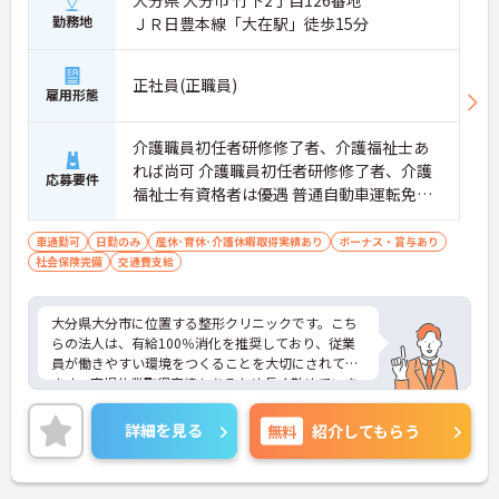
大分県 大分市 竹下2丁目126番地
勤務地
ＪＲ日豊本線「大在駅」徒歩15分
正社員(正職員)
雇用形態
介護職員初任者研修修了者、介護福祉士あ
れば尚可 介護職員初任者研修修了者、介護
応募要件
福祉士有資格者は優遇 普通自動車運転免許
必須（ＡＴ限定可）
車通勤可
日勤のみ
産休･育休･介護休暇取得実績あり
ボーナス・賞与あり
社会保険完備
交通費支給
大分県大分市に位置する整形クリニックです。こち
らの法人は、有給100％消化を推奨しており、従業
員が働きやすい環境をつくることを大切にされてい
ます。育児休業取得実績もあるため長く勤めていき
たい方におすすめの求人です。ご興味のある方には
面接のポイントをお伝えしますので、お気軽にお問
詳細を見る
無料
紹介してもらう
い合わせください。