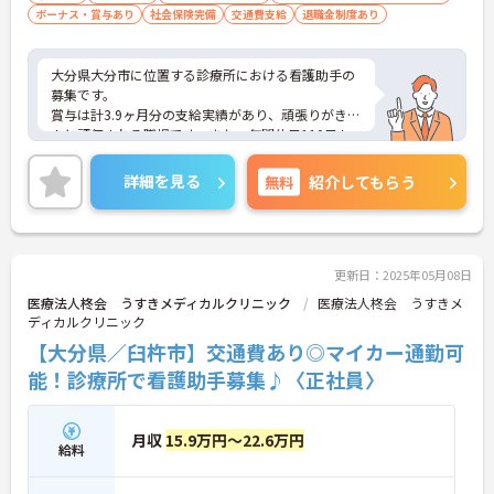
ボーナス・賞与あり
社会保険完備
交通費支給
退職金制度あり
大分県大分市に位置する診療所における看護助手の
募集です。
賞与は計3.9ヶ月分の支給実績があり、頑張りがきち
んと評価される職場です。また、年間休日110日も
あり、プライベートを大切にしながらご勤務いただ
けます。
詳細を見る
無料
紹介してもらう
ご興味のある方には、面接対策ポイントなど、さら
に詳細をご案内しますのでお気軽にご相談くださ
い！
更新日：2025年05月08日
医療法人柊会 うすきメディカルクリニック
医療法人柊会 うすきメ
ディカルクリニック
【大分県／臼杵市】交通費あり◎マイカー通勤可
能！診療所で看護助手募集♪〈正社員〉
月収
15.9万円～22.6万円
給料