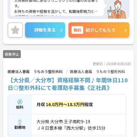
大分県杵築市にあるクリニックでの介護のお仕事で
す。
お持ちの資格や経験を活かして、転職後即戦力とし
て活躍できる環境があります。
賞与や各種手当、退職金などの待遇が一通り整って
おり、安定した環境の中で働きたい方にピッタリで
詳細を見る
無料
紹介してもらう
す。
マイカー通勤可能で毎日の通勤が楽々という点も魅
力です♪
ご興味がある方は是非一度マイナビまでお問合せ下
募集停止
さい。更に詳細などお伝えします。
更新日：2026年03月26日
医療法人春風 うちのう整形外科
医療法人春風 うちのう整形外科
【大分県／大分市】資格経験不問♪年間休日110
日◎整形外科にて看護助手募集《正社員》
月収
16.0万円～18.3万円
程度
給料
大分県 大分市 王子南町9-19
勤務地
ＪＲ日豊本線「西大分駅」徒歩15分