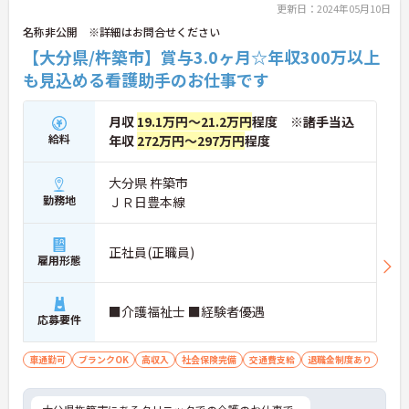
更新日：2024年05月10日
名称非公開 ※詳細はお問合せください
【大分県/杵築市】賞与3.0ヶ月☆年収300万以上
も見込める看護助手のお仕事です
月収
19.1万円～21.2万円
程度 ※諸手当込
給料
年収
272万円～297万円
程度
大分県 杵築市
勤務地
ＪＲ日豊本線
正社員(正職員)
雇用形態
■介護福祉士 ■経験者優遇
応募要件
車通勤可
ブランクOK
高収入
社会保険完備
交通費支給
退職金制度あり