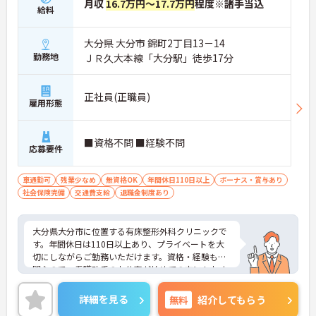
月収
16.7万円～17.7万円
程度※諸手当込
給料
大分県 大分市 錦町2丁目13－14
勤務地
ＪＲ久大本線「大分駅」徒歩17分
正社員(正職員)
雇用形態
■資格不問 ■経験不問
応募要件
車通勤可
残業少なめ
無資格OK
年間休日110日以上
ボーナス・賞与あり
社会保険完備
交通費支給
退職金制度あり
大分県大分市に位置する有床整形外科クリニックで
す。年間休日は110日以上あり、プライベートを大
切にしながらご勤務いただけます。資格・経験も不
問なので、看護助手のお仕事が始めての方にもおす
すめです。ご興味をお持ちの方はお気軽にお問い合
わせください。
詳細を見る
無料
紹介してもらう