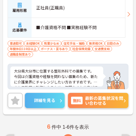
正社員(正職員)
雇用形態
■介護資格不問 ■実務経験不問
応募要件
車通勤可
未経験OK
残業少なめ
住宅手当・補助
無資格OK
日勤のみ
年間休日110日以上
ボーナス・賞与あり
社会保険完備
交通費支給
退職金制度あり
大分県大分市に位置する整形外科での募集です。
今回は介護資格や経験を問わない募集のため、新た
に介護業界にチャレンジしたい方おすすめです。
また日勤帯の勤務となるため、無理なくお仕事がで
きます。
最新の募集状況を問
ご興味のある方はご面接のポイントをしますので、
詳細を見る
無料
い合わせる
お気軽にお問い合わせください。
6
件中 1-6件を表示