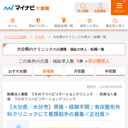
0
0
求人検索
会員登録
メニュー
ホーム
初めての方へ
面談会場一覧
保存した求人
最近見た求人
マイナビ介護職
大分県
大分県のクリニックの求人・転職一覧
大分県のクリニック
の介護職・福祉の求人・転職一覧
6
この条件の介護・福祉求人数
非公開求人
件 ＋
おすすめ順
新着順
月収順
年収順
更新日：2026年05月09日
医療法人春風 うちのうリハビリテーションクリニック
医療法人春
風 うちのうリハビリテーションクリニック
【大分県／大分市】資格・経験不問♪有床整形外
科クリニックにて看護助手の募集＜正社員＞