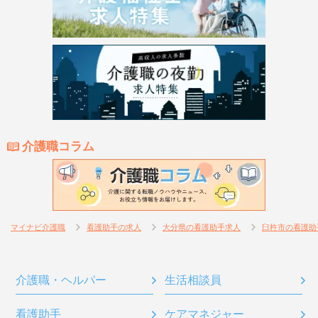
介護職コラム
マイナビ介護職
看護助手の求人
大分県の看護助手求人
臼杵市の看護助
介護職・ヘルパー
生活相談員
看護助手
ケアマネジャー