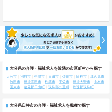
大分県の介護・福祉求人を近隣の市区町村から探す
大分市
別府市
中津市
日田市
佐伯市
臼杵市
津久見市
竹田市
豊後高田市
杵築市
宇佐市
豊後大野市
由布市
国東市
速見郡日出町
玖珠郡九重町
玖珠郡玖珠町
大分県臼杵市の介護・福祉求人を職種で探す