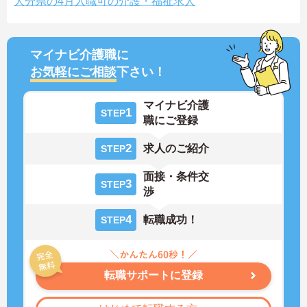
大分県の4月入職可の介護・福祉求人
マイナビ介護職に
お気軽にご相談
下さい！
マイナビ介護
1
STEP
職にご登録
2
求人のご紹介
STEP
面接・条件交
3
STEP
渉
4
転職成功！
STEP
転職サポートに登録