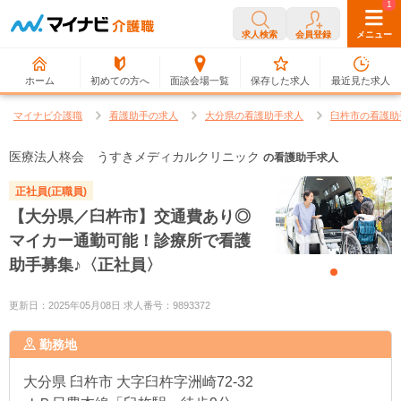
0
1
求人検索
会員登録
メニュー
ホーム
初めての方へ
面談会場一覧
保存した求人
最近見た求人
マイナビ介護職
看護助手の求人
大分県の看護助手求人
臼杵市の看護助
医療法人柊会 うすきメディカルクリニック
の看護助手求人
正社員(正職員)
【大分県／臼杵市】交通費あり◎
マイカー通勤可能！診療所で看護
助手募集♪〈正社員〉
更新日：2025年05月08日 求人番号：9893372
勤務地
大分県
臼杵市 大字臼杵字洲崎72-32