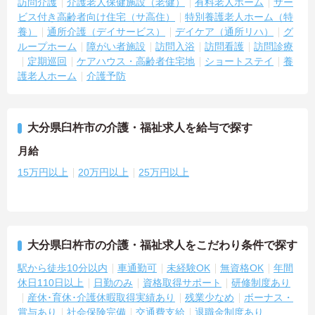
訪問介護
介護老人保健施設（老健）
有料老人ホーム
サー
ビス付き高齢者向け住宅（サ高住）
特別養護老人ホーム（特
養）
通所介護（デイサービス）
デイケア（通所リハ）
グ
ループホーム
障がい者施設
訪問入浴
訪問看護
訪問診療
定期巡回
ケアハウス・高齢者住宅地
ショートステイ
養
護老人ホーム
介護予防
大分県臼杵市の介護・福祉求人を給与で探す
月給
15万円以上
20万円以上
25万円以上
大分県臼杵市の介護・福祉求人をこだわり条件で探す
駅から徒歩10分以内
車通勤可
未経験OK
無資格OK
年間
休日110日以上
日勤のみ
資格取得サポート
研修制度あり
産休･育休･介護休暇取得実績あり
残業少なめ
ボーナス・
賞与あり
社会保険完備
交通費支給
退職金制度あり