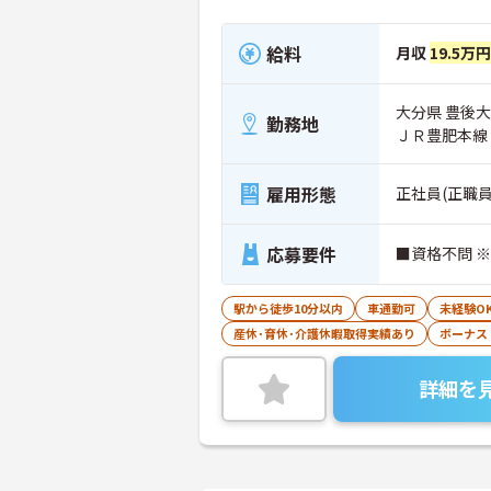
給料
月収
19.5万
大分県 豊後大
勤務地
ＪＲ豊肥本線
雇用形態
正社員(正職員
応募要件
■資格不問 
駅から徒歩10分以内
車通勤可
未経験O
産休･育休･介護休暇取得実績あり
ボーナス
詳細を