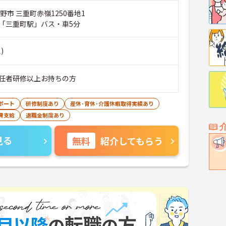
野市 三重町赤嶺1250番地1
「三重町駅」バス・車5分
)
任者研修以上お持ちの方
ポート
研修制度あり
産休･育休･介護休暇取得実績あり
費支給
退職金制度あり
見る
無料
紹介してもらう