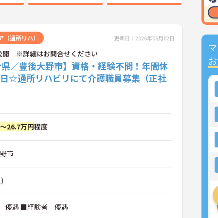
ア（通所リハ）
更新日：2026年06月02日
マ
公開 ※詳細はお問合せください
お
分県／豊後大野市】資格・経験不問！年間休
11日☆通所リハビリにて介護職員募集（正社
円～26.7万円
程度
大野市
)
 優遇 ■経験者 優遇