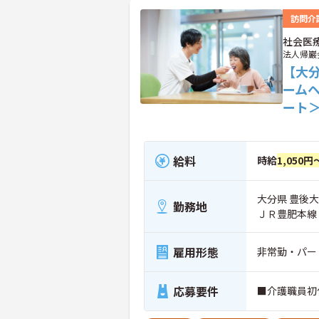
訪問介
社会医
法人帰巖
【大
ーム
ート
給料
時給
1,050円
大分県 豊後大
勤務地
ＪＲ豊肥本線
雇用形態
非常勤・パー
応募要件
■介護職員初