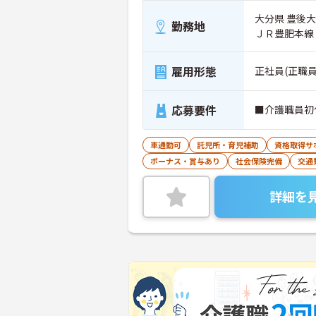
大分県 豊後大
勤務地
ＪＲ豊肥本線
雇用形態
正社員(正職員
応募要件
■介護職員初
車通勤可
託児所・育児補助
資格取得サ
ボーナス・賞与あり
社会保険完備
交通
詳細を