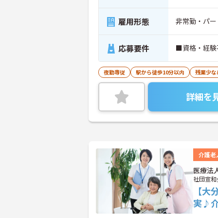
雇用形態
非常勤・パー
応募要件
■資格・経験
夜勤専従
駅から徒歩10分以内
残業少な
詳細を
介護老
医療法
社団宣和
【大
実♪