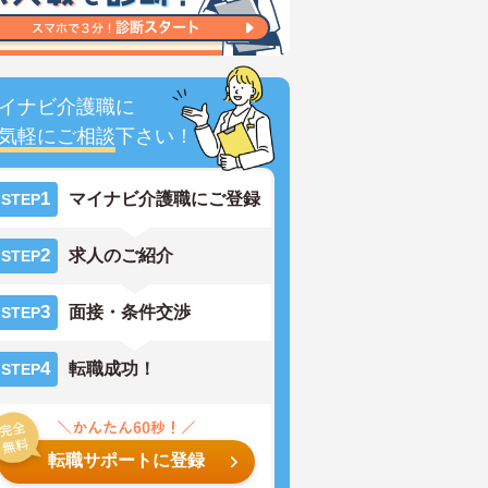
イナビ介護職に
気軽にご相談
下さい！
1
マイナビ介護職にご登録
STEP
2
求人のご紹介
STEP
3
面接・条件交渉
STEP
4
転職成功！
STEP
転職サポートに登録