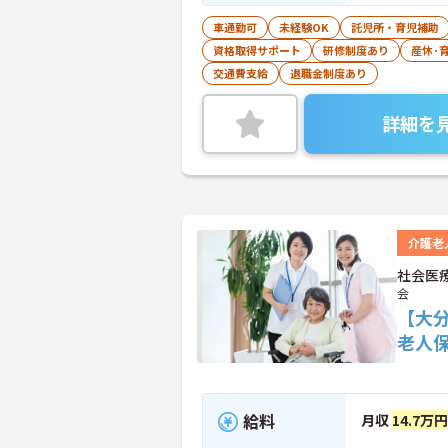
車通勤可
未経験OK
託児所・育児補助
資格取得サポート
研修制度あり
産休･
交通費支給
退職金制度あり
詳細を
介護老
社会医
会
【大
老人
給料
月収
14.7万