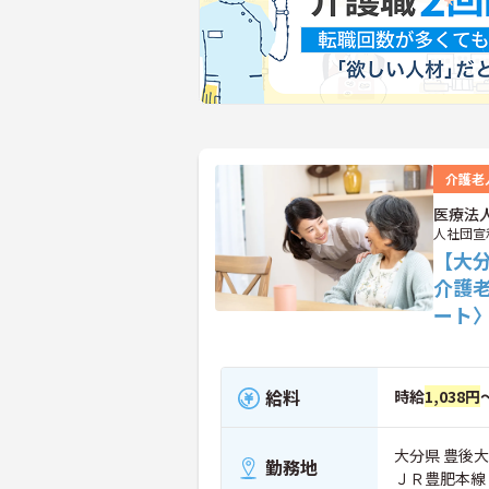
介護老
医療法
人社団宣
【大
介護
ート
給料
時給
1,038円
大分県 豊後大
勤務地
ＪＲ豊肥本線