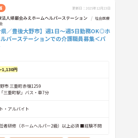
護
更新日：2025年12月23日
療法人帰巖会みえホームヘルパーステーション
社会医療
会
分県／豊後大野市】週1日～週5日勤務OK◎ホ
ヘルパーステーションでの介護職員募集＜パ
＞
～1,130円
野市 三重町赤嶺1259
「三重町駅」バス・車7分
ト・アルバイト
任者研修（ホームヘルパー2級）以上必須 ■経験不問