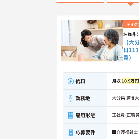
デイケ
名称非
【大
日1
員）
給料
月収
18.9万
勤務地
大分県 豊後
雇用形態
正社員(正職員
応募要件
■介護福祉士