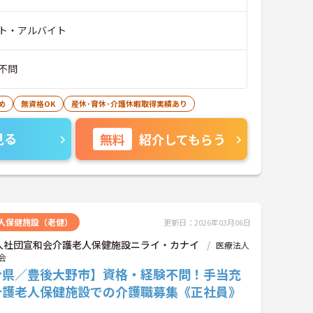
ト・アルバイト
不問
め
無資格OK
産休･育休･介護休暇取得実績あり
見る
無料
紹介してもらう
人保健施設（老健）
更新日：2026年03月06日
人社団宣和会介護老人保健施設ニライ・カナイ
医療法人
会
分県／豊後大野市】資格・経験不問！手当充
介護老人保健施設での介護職募集《正社員》