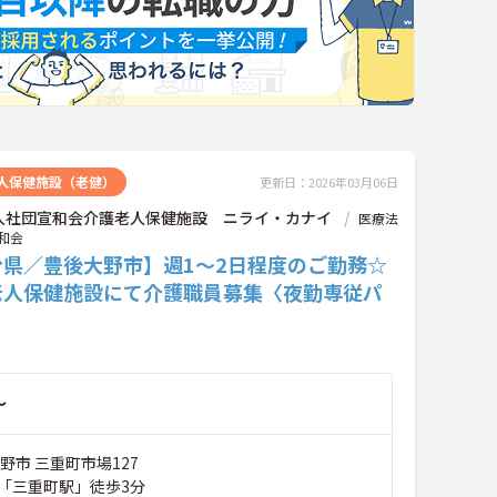
人保健施設（老健）
更新日：2026年03月06日
人社団宣和会介護老人保健施設 ニライ・カナイ
医療法
和会
分県／豊後大野市】週1～2日程度のご勤務☆
老人保健施設にて介護職員募集〈夜勤専従パ
〉
～
野市 三重町市場127
「三重町駅」徒歩3分