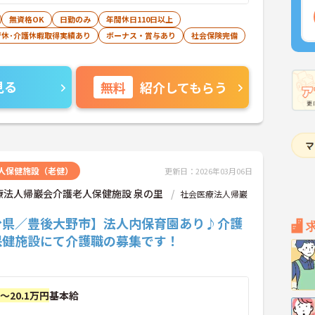
無資格OK
日勤のみ
年間休日110日以上
育休･介護休暇取得実績あり
ボーナス・賞与あり
社会保険完備
見る
無料
紹介してもらう
人保健施設（老健）
更新日：2026年03月06日
療法人帰巖会介護老人保健施設 泉の里
社会医療法人帰巖
分県／豊後大野市】法人内保育園あり♪介護
保健施設にて介護職の募集です！
円～20.1万円
基本給