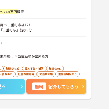
円～22.5万円
程度
野市 三重町市場127
「三重町駅」徒歩3分
)
※未経験可 ※当直勤務が出来る方
K
残業少なめ
住宅手当・補助
無資格OK
・賞与あり
社会保険完備
交通費支給
退職金制度あり
見る
無料
紹介してもらう