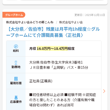
に詳細をお話しいたしますのでお気軽にご相談くだ
さい！
グループホーム
更新日：2025年12月11日
株式会社やよい会みどりの郷こんね
株式会社やよい会
【大分県／佐伯市】残業は月平均1h程度☆グル
ープホームにて介護職員募集〈正社員〉
月収
16.0万円～18.4万円
程度
給料
大分県 佐伯市 弥生大字床木3番地1
勤務地
ＪＲ日豊本線「上岡駅」バス・車15分
正社員(正職員)
雇用形態
■初任者研修以上必須 ■経験不問 ※認知症
の方と接したことのある方（介護有無や職
応募要件
場自宅は問わず）あれば尚可