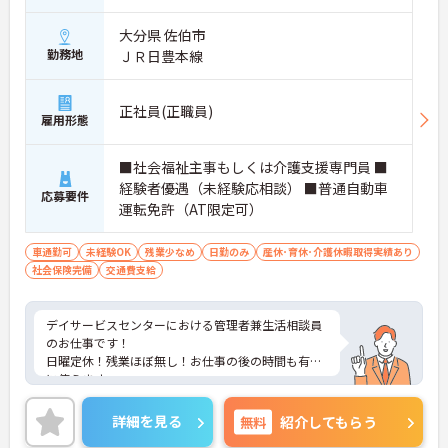
大分県 佐伯市
勤務地
ＪＲ日豊本線
正社員(正職員)
雇用形態
■社会福祉主事もしくは介護支援専門員 ■
経験者優遇（未経験応相談） ■普通自動車
応募要件
運転免許（AT限定可）
車通勤可
未経験OK
残業少なめ
日勤のみ
産休･育休･介護休暇取得実績あり
社会保険完備
交通費支給
デイサービスセンターにおける管理者兼生活相談員
のお仕事です！
日曜定休！残業ほぼ無し！お仕事の後の時間も有効
に使えます。
ご興味ある方には、面接のポイントなど、さらに詳
細をお話致しますのでお気軽にご相談ください。
詳細を見る
無料
紹介してもらう