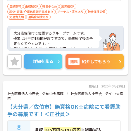
車通勤可
未経験OK
残業少なめ
無資格OK
産休･育休･介護休暇取得実績あり
ボーナス・賞与あり
社会保険完備
交通費支給
退職金制度あり
大分県佐伯市に位置するグループホームです。
残業は月平均1時間程度ですので、勤務終了後の予
定も立てやすいです。
昇給や賞与制度があり頑張りが評価されてしっかり
と職員に還元されます。
ご興味のある方には、面接対策ポイントなど、さら
詳細を見る
無料
紹介してもらう
に詳細をお話しいたしますのでお気軽にご相談くだ
さい！
更新日：2025年07月28日
社会医療法人小寺会 佐伯中央病院
社会医療法人小寺会 佐伯中央病
院
【大分県／佐伯市】無資格OK☆病院にて看護助
手の募集です！＜正社員＞
月収
18.5万円～19.0万円
※諸手当込