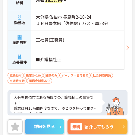
月収
18.5万円
～
給料
大分県 佐伯市 長島町2-18-24
勤務地
ＪＲ日豊本線「佐伯駅」バス・車23分
正社員(正職員)
雇用形態
■介護福祉士
応募要件
車通勤可
残業少なめ
日勤のみ
ボーナス・賞与あり
社会保険完備
交通費支給
退職金制度あり
大分県佐伯市にある病院での介護福祉士の募集で
す！
残業は月10時間程度なので、ゆとりを持って働きた
い方におすすめです。
病院での勤務なので複数診療科目を経験・キャリア
アップを目指せる環境です◎
詳細を見る
無料
紹介してもらう
ご興味のある方には、面接対策ポイントなど、さら