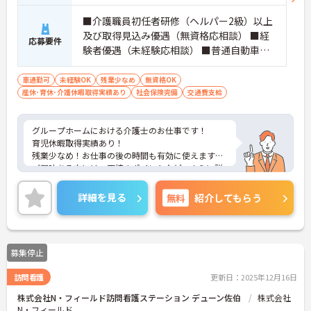
■介護職員初任者研修（ヘルパー2級）以上
及び取得見込み優遇（無資格応相談） ■経
応募要件
験者優遇（未経験応相談） ■普通自動車運
転免許（AT限定可）あれば尚可
車通勤可
未経験OK
残業少なめ
無資格OK
産休･育休･介護休暇取得実績あり
社会保険完備
交通費支給
グループホームにおける介護士のお仕事です！
育児休暇取得実績あり！
残業少なめ！お仕事の後の時間も有効に使えます。
ご興味ある方には、面接のポイントなど、さらに詳
細をお話致しますのでお気軽にご相談ください。
詳細を見る
無料
紹介してもらう
募集停止
訪問看護
更新日：2025年12月16日
株式会社N・フィールド訪問看護ステーション デューン佐伯
株式会社
N・フィールド