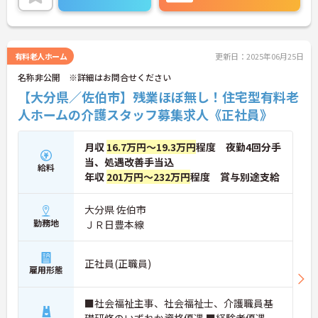
い。
有料老人ホーム
更新日：2025年06月25日
名称非公開 ※詳細はお問合せください
【大分県／佐伯市】残業ほぼ無し！住宅型有料老
人ホームの介護スタッフ募集求人《正社員》
月収
16.7万円～19.3万円
程度 夜勤4回分手
当、処遇改善手当込
給料
年収
201万円～232万円
程度 賞与別途支給
大分県 佐伯市
勤務地
ＪＲ日豊本線
正社員(正職員)
雇用形態
■社会福祉主事、社会福祉士、介護職員基