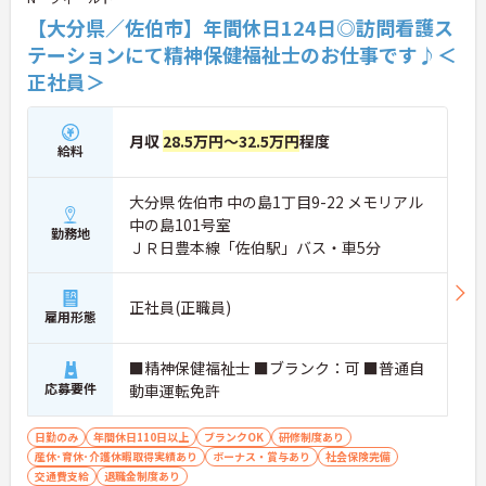
【大分県／佐伯市】年間休日124日◎訪問看護ス
テーションにて精神保健福祉士のお仕事です♪＜
正社員＞
月収
28.5万円～32.5万円
程度
給料
大分県 佐伯市 中の島1丁目9-22 メモリアル
中の島101号室
勤務地
ＪＲ日豊本線「佐伯駅」バス・車5分
正社員(正職員)
雇用形態
■精神保健福祉士 ■ブランク：可 ■普通自
応募要件
動車運転免許
日勤のみ
年間休日110日以上
ブランクOK
研修制度あり
産休･育休･介護休暇取得実績あり
ボーナス・賞与あり
社会保険完備
交通費支給
退職金制度あり