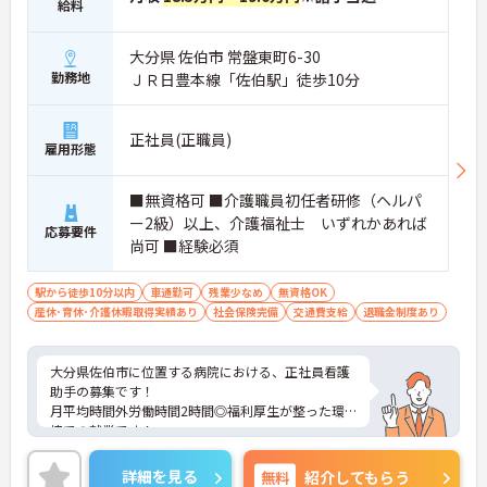
給料
大分県 佐伯市 常盤東町6-30
勤務地
ＪＲ日豊本線「佐伯駅」徒歩10分
正社員(正職員)
雇用形態
■無資格可 ■介護職員初任者研修（ヘルパ
ー2級）以上、介護福祉士 いずれかあれば
応募要件
尚可 ■経験必須
駅から徒歩10分以内
車通勤可
残業少なめ
無資格OK
産休･育休･介護休暇取得実績あり
社会保険完備
交通費支給
退職金制度あり
大分県佐伯市に位置する病院における、正社員看護
助手の募集です！
月平均時間外労働時間2時間◎福利厚生が整った環
境での就業です！
ご興味ある方には、面接対策ポイントなど、さらに
詳細をお話しいたしますのでお気軽にご相談くださ
詳細を見る
無料
紹介してもらう