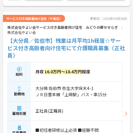
サービス付き高齢者向け住宅（サ高住）
更新日：2026年03月06日
株式会社やよい会サービス付き高齢者向け住宅 みどりの郷せせらぎ
株式会社やよい会
【大分県／佐伯市】残業は月平均1h程度☆サー
ビス付き高齢者向け住宅にて介護職員募集〈正社
員〉
月収
16.0万円～18.4万円
程度
給料
大分県 佐伯市 弥生大字床木4-1
勤務地
ＪＲ日豊本線「上岡駅」バス・車15分
正社員(正職員)
雇用形態
■初任者研修以上必須 ■経験不問
応募要件