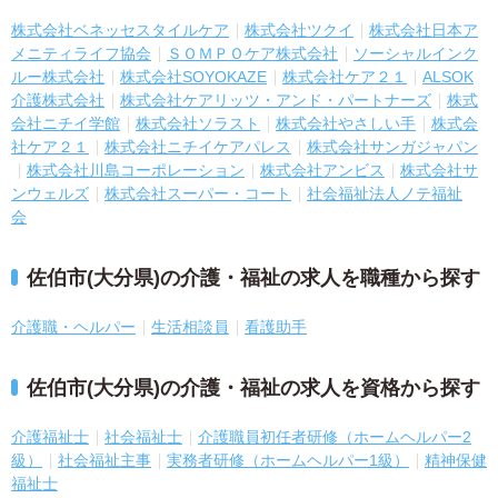
株式会社ベネッセスタイルケア
株式会社ツクイ
株式会社日本ア
メニティライフ協会
ＳＯＭＰＯケア株式会社
ソーシャルインク
ルー株式会社
株式会社SOYOKAZE
株式会社ケア２１
ALSOK
介護株式会社
株式会社ケアリッツ・アンド・パートナーズ
株式
会社ニチイ学館
株式会社ソラスト
株式会社やさしい手
株式会
社ケア２１
株式会社ニチイケアパレス
株式会社サンガジャパン
株式会社川島コーポレーション
株式会社アンビス
株式会社サ
ンウェルズ
株式会社スーパー・コート
社会福祉法人ノテ福祉
会
佐伯市(大分県)の介護・福祉の求人を職種から探す
介護職・ヘルパー
生活相談員
看護助手
佐伯市(大分県)の介護・福祉の求人を資格から探す
介護福祉士
社会福祉士
介護職員初任者研修（ホームヘルパー2
級）
社会福祉主事
実務者研修（ホームヘルパー1級）
精神保健
福祉士