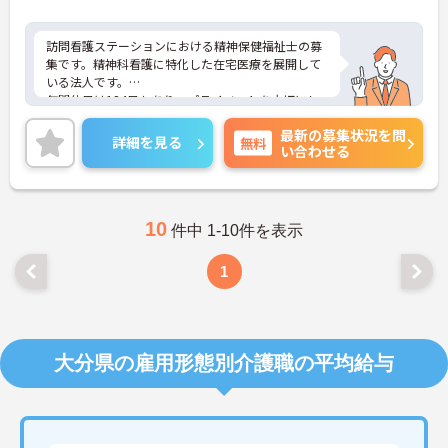
訪問看護ステーションにおける精神保健福祉士の募
集です。精神科看護に特化した在宅医療を展開して
いる法人です。
年間休日は124日もあり、プライベートを大切にし
ながらご勤務いただけます。ご利用者一人ひとりの
最新の募集状況を問
状況に合わせた最適なサービスができる環境です。
詳細を見る
無料
い合わせる
ご興味のある方には、面接対策ポイントなど、さら
に詳細をお話しいたしますのでお気軽にご相談くだ
さい！
10
件中 1-10件を表示
1
大分県の雇用形態別介護職の平均給与