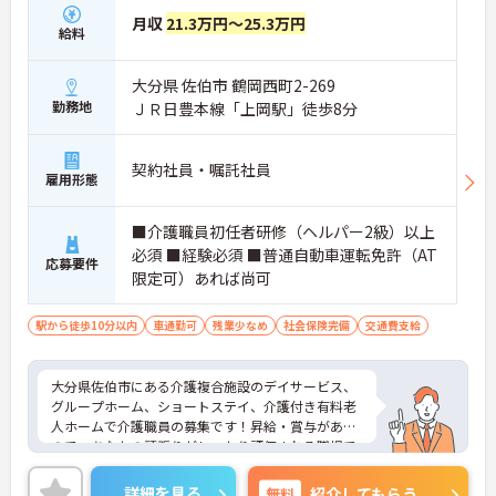
月収
21.3万円～25.3万円
給料
大分県 佐伯市 鶴岡西町2-269
勤務地
ＪＲ日豊本線「上岡駅」徒歩8分
契約社員・嘱託社員
雇用形態
■介護職員初任者研修（ヘルパー2級）以上
必須 ■経験必須 ■普通自動車運転免許（AT
応募要件
限定可）あれば尚可
駅から徒歩10分以内
車通勤可
残業少なめ
社会保険完備
交通費支給
大分県佐伯市にある介護複合施設のデイサービス、
グループホーム、ショートステイ、介護付き有料老
人ホームで介護職員の募集です！昇給・賞与がある
ので、あなたの頑張りがしっかり評価される職場で
す♪昼食補助があるのもうれしいポイント◎ご興味
のある方は、面接ポイントをお伝えしますので、お
詳細を見る
無料
紹介してもらう