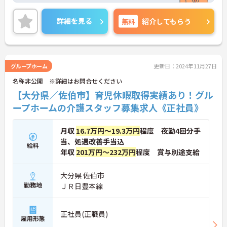
マイカー通勤OKなので、通勤のストレスが少ないの
も嬉しいポイント！
詳細を見る
無料
紹介してもらう
ご興味ある方には、面接対策ポイントなど、さらに
詳細をお話しいたしますのでお気軽にご相談くださ
い。
グループホーム
更新日：2024年11月27日
名称非公開 ※詳細はお問合せください
【大分県／佐伯市】育児休暇取得実績あり！グル
ープホームの介護スタッフ募集求人《正社員》
月収
16.7万円～19.3万円
程度 夜勤4回分手
当、処遇改善手当込
給料
年収
201万円～232万円
程度 賞与別途支給
大分県 佐伯市
勤務地
ＪＲ日豊本線
正社員(正職員)
雇用形態