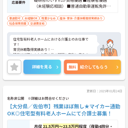
礎研修のいずれか資格優遇 ■経験者優遇
応募要件
（未経験応相談） ■普通自動車運転免許（A
T限定可）
車通勤可
未経験OK
残業少なめ
産休･育休･介護休暇取得実績あり
社会保険完備
交通費支給
住宅型有料老人ホームにおける介護士のお仕事で
す！
育児休暇取得実績あり！
残業ほぼ無し！お仕事の後の時間も有効に使えま
す。
ご興味ある方には、面接のポイントなど、さらに詳
詳細を見る
無料
紹介してもらう
細をお話致しますのでお気軽にご相談ください。
更新日：2025年01月24日
名称非公開 ※詳細はお問合せください
【大分県／佐伯市】残業ほぼ無し★マイカー通勤
OK◎住宅型有料老人ホームにて介護士募集！
月収
21.5万円～23.5万円
程度（夜勤4回分・