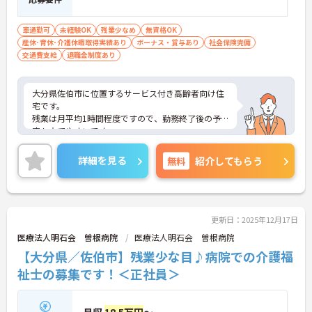
車通勤可
未経験OK
残業少なめ
無資格OK
産休･育休･介護休暇取得実績あり
ボーナス・賞与あり
社会保険完備
交通費支給
退職金制度あり
大分県佐伯市に位置するサービス付き高齢者向け住
宅です。
残業は月平均1時間程度ですので、勤務終了後の予
定も立てやすいです。
昇給や賞与制度があり頑張りが評価されてしっかり
と職員に還元されます。
詳細を見る
無料
紹介してもらう
ご興味のある方には、面接対策ポイントなど、さら
に詳細をお話しいたしますのでお気軽にご相談くだ
さい！
更新日：2025年12月17日
医療法人明石会 曽根病院
医療法人明石会 曽根病院
【大分県／佐伯市】残業少な目♪病院での介護福
祉士の募集です！＜正社員＞