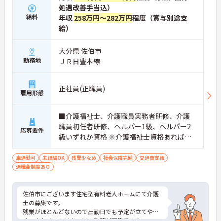
処遇改善手当込）
給料
年収
258万円～282万円
程度（賞与別途支
給）
大分県 佐伯市
勤務地
ＪＲ日豊本線
正社員(正職員)
雇用形態
■介護福祉士、介護職員実務者研修、介護
職員初任者研修、ヘルパー1級、ヘルパー2
応募要件
級いずれか資格 ※介護福祉士資格あれば尚
良し ※未経験者応相談 ■普通自動車運転
免許（AT限定可）
車通勤可
未経験OK
残業少なめ
社会保険完備
交通費支給
退職金制度あり
佐伯市にございます住宅型有料老人ホームにて介護
士の募集です。
残業がほとんどないので出勤日でも予定が立てやす
く、またメリハリをつけた勤務が可能です♪