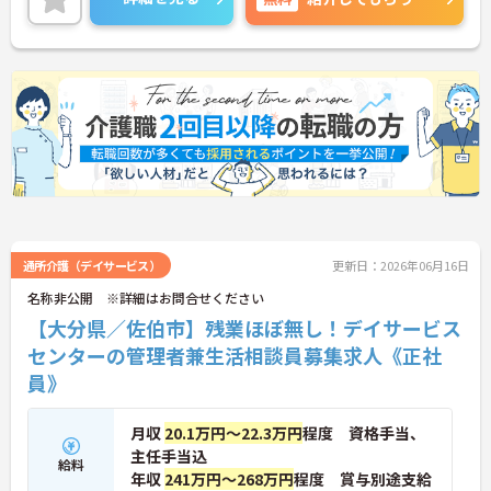
気軽にご連絡ください。
通所介護（デイサービス）
更新日：2026年06月16日
名称非公開 ※詳細はお問合せください
【大分県／佐伯市】残業ほぼ無し！デイサービス
センターの管理者兼生活相談員募集求人《正社
員》
月収
20.1万円～22.3万円
程度 資格手当、
主任手当込
給料
年収
241万円～268万円
程度 賞与別途支給