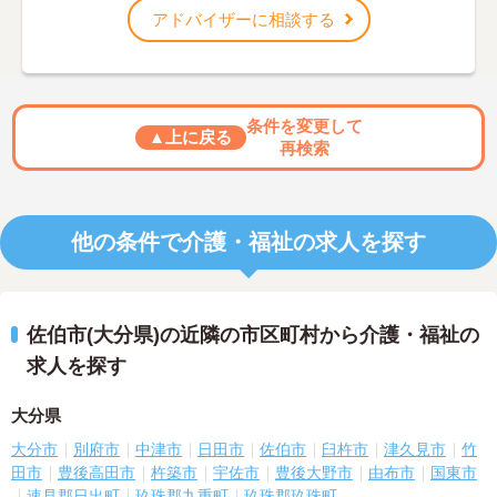
アドバイザーに相談する
条件を変更して
▲上に戻る
再検索
他の条件で介護・福祉の求人を探す
佐伯市(大分県)の近隣の市区町村から介護・福祉の
求人を探す
大分県
大分市
別府市
中津市
日田市
佐伯市
臼杵市
津久見市
竹
田市
豊後高田市
杵築市
宇佐市
豊後大野市
由布市
国東市
速見郡日出町
玖珠郡九重町
玖珠郡玖珠町