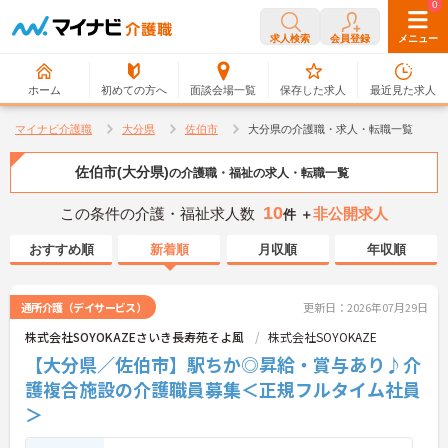
0
0
求人検索
会員登録
メニュー
ホーム
初めての方へ
面談会場一覧
保存した求人
最近見た求人
マイナビ介護職
大分県
佐伯市
大分県の介護職・求人・転職一覧
佐伯市(大分県)
の介護職・福祉の求人・転職一覧
10
この条件の介護・福祉求人数
非公開求人
件 ＋
おすすめ順
新着順
月収順
年収順
通所介護（デイサービス）
更新日：2026年07月29日
株式会社SOYOKAZEさいき長寿苑そよ風
株式会社SOYOKAZE
【大分県／佐伯市】駅ちか◎昇給・賞与あり♪介
護複合施設の介護職員募集＜正規フルタイム社員
＞