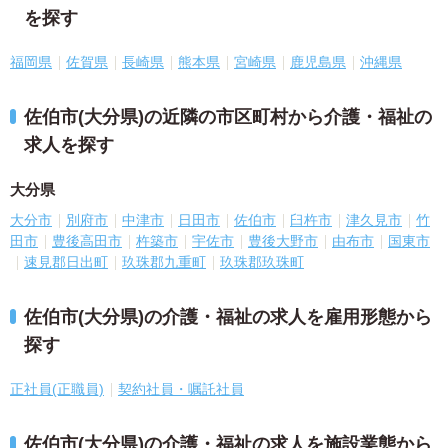
を探す
福岡県
佐賀県
長崎県
熊本県
宮崎県
鹿児島県
沖縄県
佐伯市(大分県)の近隣の市区町村から介護・福祉の
求人を探す
大分県
大分市
別府市
中津市
日田市
佐伯市
臼杵市
津久見市
竹
田市
豊後高田市
杵築市
宇佐市
豊後大野市
由布市
国東市
速見郡日出町
玖珠郡九重町
玖珠郡玖珠町
佐伯市(大分県)の介護・福祉の求人を雇用形態から
探す
正社員(正職員)
契約社員・嘱託社員
佐伯市(大分県)の介護・福祉の求人を施設業態から