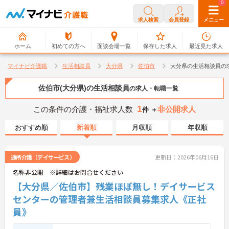
0
0
求人検索
会員登録
メニュー
ホーム
初めての方へ
面談会場一覧
保存した求人
最近見た求人
マイナビ介護職
生活相談員
大分県
佐伯市
大分県の生活相談員の
佐伯市(大分県)の生活相談員
の求人・転職一覧
1
この条件の介護・福祉求人数
非公開求人
件 ＋
おすすめ順
新着順
月収順
年収順
通所介護（デイサービス）
更新日：2026年06月16日
名称非公開 ※詳細はお問合せください
【大分県／佐伯市】残業ほぼ無し！デイサービス
センターの管理者兼生活相談員募集求人《正社
員》