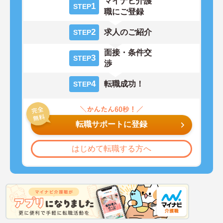
マイナビ介護
1
STEP
職にご登録
2
求人のご紹介
STEP
面接・条件交
3
STEP
渉
4
転職成功！
STEP
転職サポートに登録
はじめて転職する方へ