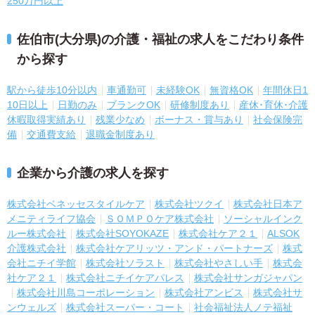
250万円以上
佐伯市(大分県)の介護・福祉の求人をこだわり条件
から探す
駅から徒歩10分以内
車通勤可
未経験OK
無資格OK
年間休日1
10日以上
日勤のみ
ブランクOK
研修制度あり
産休･育休･介護
休暇取得実績あり
残業少なめ
ボーナス・賞与あり
社会保険完
備
交通費支給
退職金制度あり
企業から介護の求人を探す
株式会社ベネッセスタイルケア
株式会社ツクイ
株式会社日本ア
メニティライフ協会
ＳＯＭＰＯケア株式会社
ソーシャルインク
ルー株式会社
株式会社SOYOKAZE
株式会社ケア２１
ALSOK
介護株式会社
株式会社ケアリッツ・アンド・パートナーズ
株式
会社ニチイ学館
株式会社ソラスト
株式会社やさしい手
株式会
社ケア２１
株式会社ニチイケアパレス
株式会社サンガジャパン
株式会社川島コーポレーション
株式会社アンビス
株式会社サ
ンウェルズ
株式会社スーパー・コート
社会福祉法人ノテ福祉