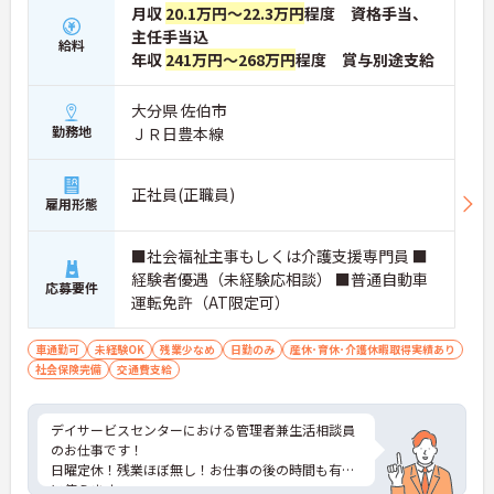
月収
20.1万円～22.3万円
程度 資格手当、
主任手当込
給料
年収
241万円～268万円
程度 賞与別途支給
大分県 佐伯市
勤務地
ＪＲ日豊本線
正社員(正職員)
雇用形態
■社会福祉主事もしくは介護支援専門員 ■
経験者優遇（未経験応相談） ■普通自動車
応募要件
運転免許（AT限定可）
車通勤可
未経験OK
残業少なめ
日勤のみ
産休･育休･介護休暇取得実績あり
社会保険完備
交通費支給
デイサービスセンターにおける管理者兼生活相談員
のお仕事です！
日曜定休！残業ほぼ無し！お仕事の後の時間も有効
に使えます。