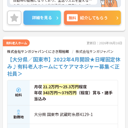
日勤帯の勤務となっており、生活リズムを整えなが
ら働くことができます◎施設長での募集となってお
り、キャリアアップを目指している方や挑戦したい
方にもおすすめです！マイカー通勤も可能となって
詳細を見る
無料
紹介してもらう
おり、無料駐車場も完備されており通勤もラクラク
安心です♪
ご興味のある方は、面接のポイントをお伝えします
のでお気軽にご連絡ください！
有料老人ホーム
更新日：2026年06月16日
株式会社サンガジャパンくにさき翔裕館
株式会社サンガジャパン
【大分県／国東市】2022年4月開設★日曜固定休
み♪有料老人ホームにてケアマネジャー募集＜正
社員＞
月収
21.2万円～25.3万円
程度
年収
343万円～379万円
（程度）賞与・諸手
給料
当込み
大分県 国東市 武蔵町糸原4129-1
勤務地