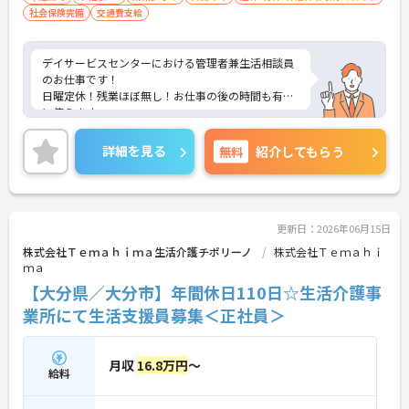
社会保険完備
交通費支給
デイサービスセンターにおける管理者兼生活相談員
のお仕事です！
日曜定休！残業ほぼ無し！お仕事の後の時間も有効
に使えます。
ご興味ある方には、面接のポイントなど、さらに詳
細をお話致しますのでお気軽にご相談ください。
詳細を見る
無料
紹介してもらう
更新日：2026年06月15日
株式会社Ｔｅｍａｈｉｍａ生活介護チポリーノ
株式会社Ｔｅｍａｈｉ
ｍａ
【大分県／大分市】年間休日110日☆生活介護事
業所にて生活支援員募集＜正社員＞
月収
16.8万円
～
給料