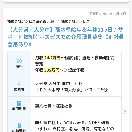
ントもお伝えしますので是非ご応募お待ちしており
ます。
更新日：2026年08月06日
株式会社アンビス医心館 大分
株式会社アンビス
【大分県／大分市】高水準給与＆年休115日♪サ
ポート体制◎ホスピスでの介護職員募集《正社員
登用あり》
月収
24.2万円
～程度 諸手当込・夜勤4回/月
想定
給料
年収
335万円
～※想定年収
大分県 大分市 畑中1-3-18
勤務地
ＪＲ久大本線「南大分駅」バス・車5分
契約社員・嘱託社員
雇用形態
■介護福祉士、実務者研修、初任者研修
いずれか ※特養、老健、病院、有老などの
応募要件