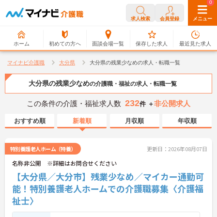
0
0
求人検索
会員登録
メニュー
ホーム
初めての方へ
面談会場一覧
保存した求人
最近見た求人
マイナビ介護職
大分県
大分県の残業少なめの求人・転職一覧
大分県の残業少なめ
の介護職・福祉の求人・転職一覧
232
この条件の介護・福祉求人数
非公開求人
件 ＋
おすすめ順
新着順
月収順
年収順
特別養護老人ホーム（特養）
更新日：2026年08月07日
名称非公開 ※詳細はお問合せください
【大分県／大分市】残業少なめ／マイカー通勤可
能！特別養護老人ホームでの介護職募集〈介護福
祉士〉