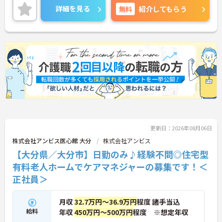
ご興味のある方は、お気軽にお問い合わせくださ
詳細を見る
無料
紹介してもらう
い。
更新日：2026年08月06日
株式会社アンビス医心館 大分
株式会社アンビス
【大分県／大分市】日勤のみ♪経験不問◎住宅型
有料老人ホームでケアマネジャーの募集です！＜
正社員＞
月収
32.7万円～36.9万円
程度 諸手当込
給料
年収
450万円～500万円
程度 ※想定年収