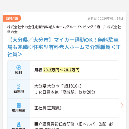
訪問介護
更新日：2026年07月14日
株式会社幸の会住宅型有料老人ホームグループリビング千歳
株式会社
幸の会
【大分県／大分市】マイカー通勤OK！無料駐車
場も完備◎住宅型有料老人ホームで介護職員＜正
社員＞
月収
23.2万円～28.2万円
給料
大分県 大分市 千歳1810-3
勤務地
ＪＲ日豊本線「高城駅」徒歩20分
正社員(正職員)
雇用形態
■介護職員初任者研修（旧ヘルパー2級）必