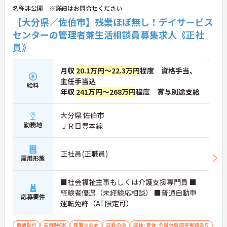
名称非公開 ※詳細はお問合せください
【大分県／佐伯市】残業ほぼ無し！デイサービス
センターの管理者兼生活相談員募集求人《正社
員》
月収
20.1万円～22.3万円
程度 資格手当、
主任手当込
給料
年収
241万円～268万円
程度 賞与別途支給
大分県 佐伯市
勤務地
ＪＲ日豊本線
正社員(正職員)
雇用形態
■社会福祉主事もしくは介護支援専門員 ■
経験者優遇（未経験応相談） ■普通自動車
応募要件
運転免許（AT限定可）
車通勤可
未経験OK
残業少なめ
日勤のみ
産休･育休･介護休暇取得実績あり