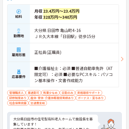
月収
23.4万円～23.4万円
給料
年収
328万円～340万円
大分県 日田市 亀山町4-16
勤務地
ＪＲ久大本線「日田駅」徒歩15分
正社員(正職員)
雇用形態
■介護福祉士：必須 ■普通自動車免許（AT
限定可）：必須 ■必要なPCスキル：パソコ
応募要件
ン基本操作・文書作成能力
管理職求人
車通勤可
残業少なめ
日勤のみ
資格取得サポート
研修制度あり
産休･育休･介護休暇取得実績あり
ボーナス・賞与あり
社会保険完備
交通費支給
大分県日田市の住宅型有料老人ホームで施設長を募
集しています！