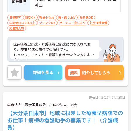
応募要件
祉士
車通勤可
新卒OK
残業少なめ
寮・借り上げ
無資格OK
年間休日110日以上
ブランクOK
ボーナス・賞与あり
社会保険完備
交通費支給
医療療養型病床・介護療養型病床に力を入れてお
り、療養82床の病棟での看護です。
しっかり、じっくりと看護と向き合いたい方におす
すめです。
地域に密着した病院として地元に根付いた医療を提
供しています。
詳細を見る
無料
紹介してもらう
更新日：2026年07月29日
医療法人二豊会国見病院
医療法人二豊会
【大分県国東市】地域に根差した療養型病院での
お仕事！病棟の看護助手の募集です！（介護職
員）