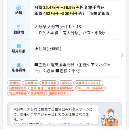
とりに合わせた個別のOJT研修が実施されます。eラ
ーニングも導入されており、多職種と連携しながら
月収
35.4万円～36.9万円
程度 諸手当込
専門性を着実に深めていける環境が用意されていま
給料
年収
482万円～500万円
程度 ※想定年収
す。
★おすすめPOINT★
大分県 大分市 畑中1-3-18
＜個別ＯＪＴとチーム連携で着実に成長！＞
勤務地
ＪＲ久大本線「南大分駅」バス・車6分
・入職後はお一人おひとりの習熟度に合わせた個別
のＯＪＴ研修を実施し、ｅラーニングを用いた学習
の機会も提供されます
正社員(正職員)
雇用形態
・施設内には看護師が24時間常駐しており、急変時
の対応や専門的な医療処置は看護師が担当するため
負担が減ります
■主任介護支援専門員（主任ケアマネジャ
・介護スタッフと看護スタッフの比率が1対1で相談
応募要件
ー）：必須 ■経験：不問
しやすく、初任者研修や実務者研修からでも着実に
専門性を高められます
車通勤可
＜残業月7時間以下で身体の負担を軽減！＞
未経験OK
残業少なめ
日勤のみ
年間休日110日以上
研修制度あり
・常勤で働くスタッフの比率が90パーセント以上と
産休･育休･介護休暇取得実績あり
ボーナス・賞与あり
社会保険完備
高く、急なシフト変更や無理な長時間勤務が発生し
交通費支給
退職金制度あり
にくい人員体制です
・訪問スケジュールに沿って施設内でのケアを行う
ため、月平均の残業時間は5時間から7時間程度とか
大分県／大分市に位置する住宅型有料老人ホームに
なり少なめに抑えられます
て、主任ケアマネジャーとしてのお仕事となりま
・夜勤明けの翌日は原則としてお休みとなるシフト
す。
編成が組まれており、しっかりと休息を取りながら
2024年11月新規オープンした施設で、のびのびとお