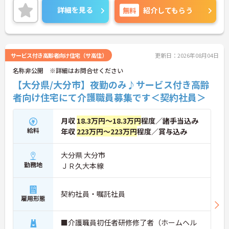
度マイナビまでお問合せ下さい。更に詳細などお伝
詳細を見る
無料
紹介してもらう
えします。
サービス付き高齢者向け住宅（サ高住）
更新日：2026年08月04日
名称非公開 ※詳細はお問合せください
【大分県/大分市】夜勤のみ♪サービス付き高齢
者向け住宅にて介護職員募集です＜契約社員＞
月収
18.3万円～18.3万円
程度／諸手当込み
給料
年収
223万円～223万円
程度／賞与込み
大分県 大分市
勤務地
ＪＲ久大本線
契約社員・嘱託社員
雇用形態
■介護職員初任者研修修了者（ホームヘル