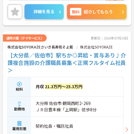
地域に密着した病院として地元に根付いた医療を提
供しています。
詳細を見る
無料
紹介してもらう
通所介護（デイサービス）
更新日：2026年07月29日
株式会社SOYOKAZEさいき長寿苑そよ風
株式会社SOYOKAZE
【大分県／佐伯市】駅ちか◎昇給・賞与あり♪介
護複合施設の介護職員募集＜正規フルタイム社員
＞
月収
21.3万円～25.3万円
給料
大分県 佐伯市 鶴岡西町2-269
勤務地
ＪＲ日豊本線「上岡駅」徒歩8分
契約社員・嘱託社員
雇用形態