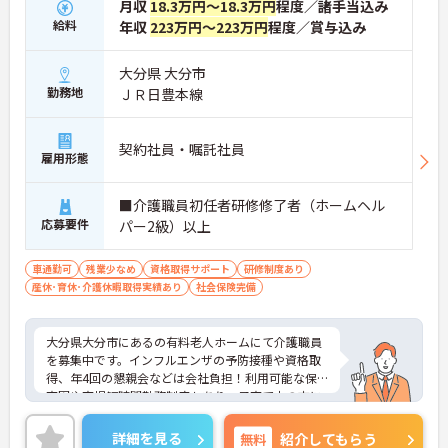
月収
18.3万円～18.3万円
程度／諸手当込み
給料
年収
223万円～223万円
程度／賞与込み
大分県 大分市
勤務地
ＪＲ日豊本線
契約社員・嘱託社員
雇用形態
■介護職員初任者研修修了者（ホームヘル
応募要件
パー2級）以上
車通勤可
残業少なめ
資格取得サポート
研修制度あり
産休･育休･介護休暇取得実績あり
社会保険完備
大分県大分市にあるの有料老人ホームにて介護職員
を募集中です。インフルエンザの予防接種や資格取
得、年4回の懇親会などは会社負担！利用可能な保
育園や育児短時間勤務制度もあり、子育て中の方に
もおすすめの勤務先です◎ご興味がある方は是非一
度マイナビまでお問合せ下さい。更に詳細などお伝
詳細を見る
無料
紹介してもらう