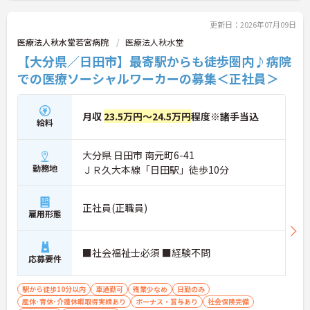
の節目には永年勤続報奨制度も用意されています。
階層別の研修や介護福祉士の資格取得支援制度も充
更新日：2026年07月09日
実しており、温かい雰囲気の中で働きながら確かな
医療法人秋水堂若宮病院
医療法人秋水堂
キャリアを築きたい有資格者の方に自信を持ってお
【大分県／日田市】最寄駅からも徒歩圏内♪病院
すすめできる職場です。
での医療ソーシャルワーカーの募集＜正社員＞
★おすすめPOINT★
【実質的な休日が多くプライベートが充実します】
・1日の実働時間が7.5時間と短く設定されていま
月収
23.5万円～24.5万円
程度※諸手当込
給料
す！8時間勤務と比較して実質124日相当の休日と同
じゆとりがあります
・月平均残業時間は10時間以下で有休も取りやすい
大分県 日田市 南元町6-41
環境が整っています
勤務地
ＪＲ久大本線「日田駅」徒歩10分
【上場グループの安定した基盤と待遇があります】
・東証プライム上場グループとして全国展開する安
正社員(正職員)
定企業です
雇用形態
・賞与は年2回で職能給3.0ヶ月分の支給実績があり
ます
・永年勤続報奨制度で長く働くほどしっかりと還元
■社会福祉士必須 ■経験不問
応募要件
されます
【充実の教育体制で成長できます】
駅から徒歩10分以内
車通勤可
残業少なめ
日勤のみ
・階層別やテーマ別の社内研修でスキルを磨くこと
産休･育休･介護休暇取得実績あり
ボーナス・賞与あり
社会保険完備
ができます