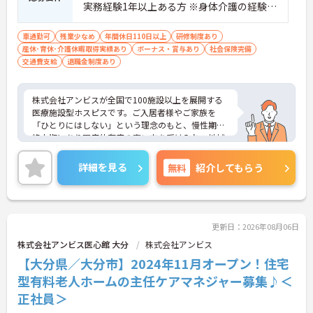
実務経験1年以上ある方 ※身体介護の経験年
以上ある方、機械浴の使用の経験のある方
歓迎
車通勤可
残業少なめ
年間休日110日以上
研修制度あり
産休･育休･介護休暇取得実績あり
ボーナス・賞与あり
社会保険完備
交通費支給
退職金制度あり
株式会社アンビスが全国で100施設以上を展開する
医療施設型ホスピスです。ご入居者様やご家族を
「ひとりにはしない」という理念のもと、慢性期や
終末期にあり医療依存度の高い方を受け入れ、地域
医療を支える社会的意義の高い事業を推進していま
す。現場には看護師が24時間常駐しています。急変
詳細を見る
無料
紹介してもらう
時の対応や医療行為は看護師が担当するため、初任
者研修や実務者研修の方も食事介助や入浴介助など
の生活を支えるケアに専念できる環境です。多職種
で情報を共有し、一人で判断を抱え込まないチーム
連携の体制がしっかりと整っています。働き方の面
更新日：2026年08月06日
では、夜勤明けの翌日が原則として公休となるほ
株式会社アンビス医心館 大分
株式会社アンビス
か、月平均の残業時間も5時間から7時間程度とかな
【大分県／大分市】2024年11月オープン！住宅
り少なめです。常勤スタッフの比率が90パーセント
を超えているため急な勤務変更が発生しにくく、あ
型有料老人ホームの主任ケアマネジャー募集♪＜
らかじめ決められた訪問予定表に沿って規則正しく
正社員＞
働けます。入職後は現場スタッフによるお一人おひ