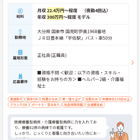
月収
22.4万円
～程度 （夜勤4回込）
給料
年収
300万円
～程度 モデル
大分県 国東市 国見町伊美1968番地
勤務地
ＪＲ日豊本線「宇佐駅」バス・車50分
正社員(正職員)
雇用形態
■資格不問 ＜歓迎：以下の資格・スキル・
経験をお持ちの方＞ ■ヘルパー2級・介護福
応募要件
祉士
車通勤可
新卒OK
残業少なめ
寮・借り上げ
日勤のみ
年間休日110日以上
ブランクOK
ボーナス・賞与あり
社会保険完備
交通費支給
医療療養型病床・介護療養型病床に力を入れてお
り、療養82床の病棟での看護です。
しっかり、じっくりと看護と向き合いたい方におす
すめです。