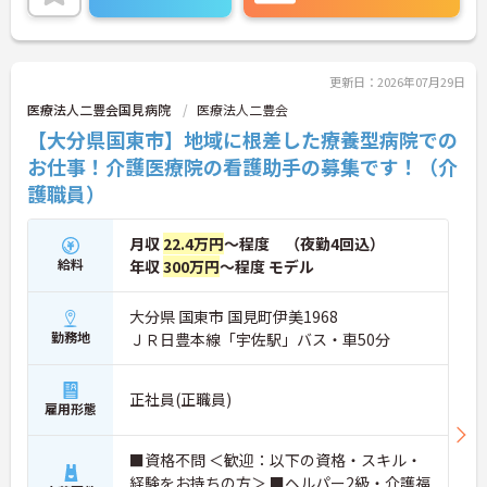
えします。
更新日：2026年07月29日
医療法人二豊会国見病院
医療法人二豊会
【大分県国東市】地域に根差した療養型病院での
お仕事！介護医療院の看護助手の募集です！（介
護職員）
月収
22.4万円
～程度 （夜勤4回込）
給料
年収
300万円
～程度 モデル
大分県 国東市 国見町伊美1968
勤務地
ＪＲ日豊本線「宇佐駅」バス・車50分
正社員(正職員)
雇用形態
■資格不問 ＜歓迎：以下の資格・スキル・
経験をお持ちの方＞ ■ヘルパー2級・介護福