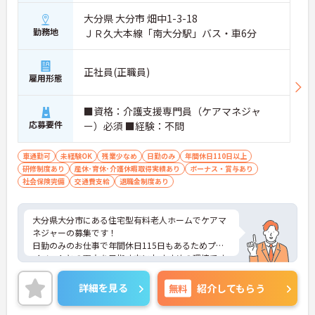
大分県 大分市 畑中1-3-18
勤務地
ＪＲ久大本線「南大分駅」バス・車6分
正社員(正職員)
雇用形態
■資格：介護支援専門員（ケアマネジャ
応募要件
ー）必須 ■経験：不問
車通勤可
未経験OK
残業少なめ
日勤のみ
年間休日110日以上
研修制度あり
産休･育休･介護休暇取得実績あり
ボーナス・賞与あり
社会保険完備
交通費支給
退職金制度あり
大分県大分市にある住宅型有料老人ホームでケアマ
ネジャーの募集です！
日勤のみのお仕事で年間休日115日もあるためプラ
イベートとの両立を目指す方におすすめの環境です
◎丁寧な研修とフォロー体制で、経験に関わらず安
心してスタートできます。現場経験のない方でもチ
詳細を見る
無料
紹介してもらう
ャレンジできる職場です♪
こちらの求人にご興味がございましたら面接のポイ