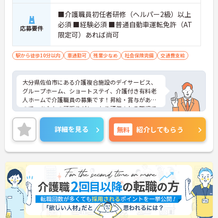
■介護職員初任者研修（ヘルパー2級）以上
必須 ■経験必須 ■普通自動車運転免許（AT
応募要件
限定可）あれば尚可
駅から徒歩10分以内
車通勤可
残業少なめ
社会保険完備
交通費支給
大分県佐伯市にある介護複合施設のデイサービス、
グループホーム、ショートステイ、介護付き有料老
人ホームで介護職員の募集です！昇給・賞与がある
ので、あなたの頑張りがしっかり評価される職場で
す♪昼食補助があるのもうれしいポイント◎ご興味
のある方は、面接ポイントをお伝えしますので、お
詳細を見る
無料
紹介してもらう
気軽にご連絡ください。