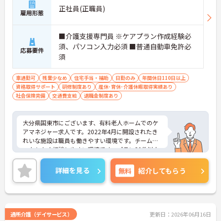
正社員(正職員)
雇用形態
■介護支援専門員 ※ケアプラン作成経験必
須、パソコン入力必須 ■普通自動車免許必
応募要件
須
車通勤可
残業少なめ
住宅手当・補助
日勤のみ
年間休日110日以上
資格取得サポート
研修制度あり
産休･育休･介護休暇取得実績あり
社会保険完備
交通費支給
退職金制度あり
大分県国東市にございます、有料老人ホームでのケ
アマネジャー求人です。2022年4月に開設されたき
れいな施設は職員も働きやすい環境です。チームワ
ークもよく相談しやすい環境です。プラン30件以上
から手当も支給されます★
ご興味のある方には、面接対策ポイントなど、さら
詳細を見る
無料
紹介してもらう
に詳細をお話しいたしますのでお気軽にご相談くだ
さい！
通所介護（デイサービス）
更新日：2026年06月16日