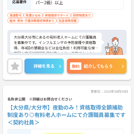
応募要件
パー2級）以上
車通勤可
残業少なめ
資格取得サポート
研修制度あり
産休･育休･介護休暇取得実績あり
社会保険完備
大分県大分市にあるの有料老人ホームにて介護職員
を募集中です。インフルエンザの予防接種や資格取
得、年4回の懇親会などは会社負担！利用可能な保
育園や育児短時間勤務制度もあり、子育て中の方に
もおすすめの勤務先です◎ご興味がある方は是非一
度マイナビまでお問合せ下さい。更に詳細などお伝
詳細を見る
無料
紹介してもらう
えします。
更新日：2026年08月04日
名称非公開 ※詳細はお問合せください
【大分県/大分市】夜勤のみ！資格取得全額補助
制度あり◎有料老人ホームにて介護職員募集です
＜契約社員＞