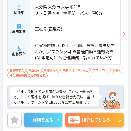
大分県 大分市 大字細215
勤務地
ＪＲ日豊本線「幸崎駅」バス・車6分
正社員(正職員)
雇用形態
※実務経験2年以上（介護、医療、看護いず
れか）／ブランク可 ※普通自動車運転免許
応募要件
(AT限定可） ※管理業務に就かれていた方歓
迎
管理職求人
車通勤可
残業少なめ
年間休日110日以上
ブランクOK
高収入
社会保険完備
交通費支給
「住まいで困っている障がい者が『0』の社会を創
る」という理念を掲げ、障がい者総合支援法に基づ
くグループホームを全国に300施設以上展開してい
る成長企業です。特に供給が不足している「日中サ
ービス支援型」に注力し、重度化・高齢化する障が
い者の方々が安心して暮らせる社会インフラの整備
詳細を見る
無料
紹介してもらう
に貢献しています。全施設がグループホーム用に新
築設計されており、バリアフリーやオートロックを