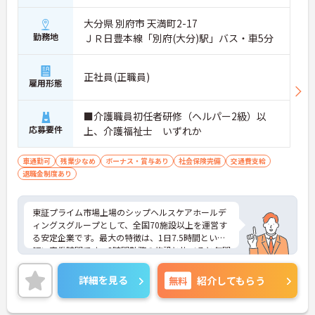
大分県 別府市 天満町2-17
勤務地
ＪＲ日豊本線「別府(大分)駅」バス・車5分
正社員(正職員)
雇用形態
■介護職員初任者研修（ヘルパー2級）以
応募要件
上、介護福祉士 いずれか
車通勤可
残業少なめ
ボーナス・賞与あり
社会保険完備
交通費支給
退職金制度あり
東証プライム市場上場のシップヘルスケアホールデ
ィングスグループとして、全国70施設以上を運営す
る安定企業です。最大の特徴は、1日7.5時間という
短い実働時間です。8時間勤務の施設と比べると年間
で約17日分も勤務時間が短く、実質124日相当の休
日と同等のプライベート時間を確保できます。月の
詳細を見る
無料
紹介してもらう
平均残業時間も10時間以下と少なく、有給休暇も取
得しやすい環境が整っています。賞与は年2回（職能
給3.0ヶ月分）の支給実績があり、3年・5年・10年