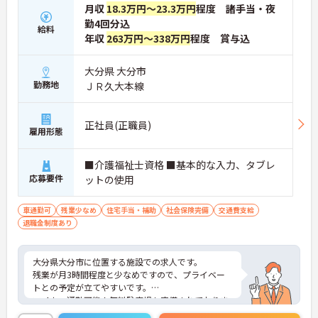
月収
18.3万円～23.3万円
程度 諸手当・夜
勤4回分込
給料
年収
263万円～338万円
程度 賞与込
大分県 大分市
勤務地
ＪＲ久大本線
正社員(正職員)
雇用形態
■介護福祉士資格 ■基本的な入力、タブレ
応募要件
ットの使用
車通勤可
残業少なめ
住宅手当・補助
社会保険完備
交通費支給
退職金制度あり
大分県大分市に位置する施設での求人です。
残業が月3時間程度と少なめですので、プライベー
トとの予定が立てやすいです。
マイカー通勤可能！無料駐車場も完備されておりま
す。