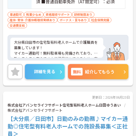
須 ■普通自動車免許（AT限定可）：必須
大切にしながら、メリハリをつけて長期的にキャリ
アを深めていくことが可能です。
・定年が70歳まで、再雇用制度で75歳まで設定され
車通勤可
残業少なめ
資格取得サポート
研修制度あり
ており、シニア世代になっても長く安定して働ける
産休･育休･介護休暇取得実績あり
ボーナス・賞与あり
社会保険完備
基盤があります。また、車・バイク通勤の方に向け
交通費支給
た無料駐車場の完備や、年末年始手当、従業員紹介
制度（リファラル）、インフルエンザ手当といった
細やかなサポートも充実しています。
大分県日田市の住宅型有料老人ホームで介護職員を
募集しています！
マイカー通勤可！無料駐車場も完備されており、通
勤もラクラク安心です♪施設見学もできるため、事
前に職場の雰囲気を知ることができます◎昇給・賞
与があり、頑張りを評価してくれるので仕事のモチ
詳細を見る
無料
紹介してもらう
ベーションにもつながります！
ご興味のある方は、面接のポイントをお伝えします
のでお気軽にご連絡ください！
更新日：2026年06月23日
株式会社アバンセライフサポート住宅型有料老人ホーム日田ゆうあい
株式会社アバンセライフサポート
【大分県／日田市】日勤のみの勤務♪マイカー通
勤◎住宅型有料老人ホームでの施設長募集＜正社
員＞