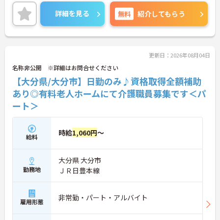
長期的な就業が可能です
仕事できます！未経験の方でも資格があれば月給35.
＜評価制度でキャリアアップ＞
4万円を目指せます！
詳細を見る
無料
紹介してもらう
・介護福祉士や初任者研修などの資格や実務経験、
ご興味ある方は面接ポイントをお伝えしますので、
夜勤回数がしっかりと給与に反映されるためモチベ
お気軽にお問い合わせください♪
ーションを維持できます
・年次を問わずリーダーや主任などのマネジメント
職へ昇格する事例も多数あり、腰を据えて長期的な
更新日：2026年08月04日
キャリア形成が可能です
名称非公開 ※詳細はお問合せください
【大分県/大分市】日勤のみ♪資格取得全額補助
あり◎有料老人ホームにて介護職員募集です＜パ
ート＞
時給
1,060円
～
給料
大分県 大分市
勤務地
ＪＲ日豊本線
非常勤・パート・アルバイト
雇用形態