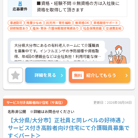
■資格・経験不問 ※無資格の方は入社後に
応募要件
資格を取得して頂きます
車通勤可
残業少なめ
託児所・育児補助
無資格OK
資格取得サポート
研修制度あり
産休･育休･介護休暇取得実績あり
社会保険完備
交通費支給
大分県大分市にあるの有料老人ホームにて介護職員
を募集中です。インフルエンザの予防接種や資格取
得、年4回の懇親会などは会社負担！利用可能な保
育園や育児短時間勤務制度もあり、子育て中の方に
もおすすめの勤務先です◎ご興味がある方は是非一
度マイナビまでお問合せ下さい。更に詳細などお伝
詳細を見る
無料
紹介してもらう
えします。
サービス付き高齢者向け住宅（サ高住）
更新日：2026年08月04日
名称非公開 ※詳細はお問合せください
【大分県/大分市】正社員と同レベルの好待遇♪
サービス付き高齢者向け住宅にて介護職員募集で
す＜パート＞