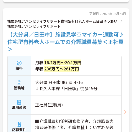
備えた安全な環境を提供しています。また、福祉業
界の課題である働きやすさの改善にも積極的に取り
組んでおり、請求業務や行政対応などの事務作業を
更新日：2026年06月23日
本社専門部署が一括で担うことで現場の負担を大き
株式会社アバンセライフサポート住宅型有料老人ホーム日田ゆうあい
く軽減しています。年間休日114日、月平均残業10
株式会社アバンセライフサポート
時間程度という実績に加え、明確な評価制度に基づ
【大分県／日田市】施設見学◎マイカー通勤可♪
くキャリアパスを用意することで、従業員満足度の
向上を実現しています。今後もグループホームの積
住宅型有料老人ホームでの介護職員募集＜正社員
極的な展開を継続しながら、サービスの質とスタッ
＞
フの働きがいの双方を高め続ける、社会貢献性と成
長性を兼ね備えた魅力的な法人です。
月収
18.2万円～20.1万円
★おすすめPOINT★
給料
年収
236万円～261万円
・年に1回の評価に基づく昇給制度や、エリアマネ
ージャー、シニアマネージャーへと続く明確な役職
大分県 日田市 亀山町4-16
ステップが用意されています。全国に施設を展開す
る成長企業だからこそ、実績に応じた新たなポジシ
勤務地
ＪＲ久大本線「日田駅」徒歩15分
ョンへの挑戦が叶います。
・施設運営において負担となりやすい請求業務や行
政対応を本社の専門部署が全面的にバックアップし
正社員(正職員)
雇用形態
ます。これにより、ご入居者様へのサービス向上や
スタッフが働きやすい環境づくりにしっかりと時間
を投資することができます。
■介護職員初任者研修修了者、介護職員実
・年間休日114日の実績に加え、全社平均の月間残
務者研修修了者、介護福祉士：いずれか必
応募要件
業時間は10時間程度と少なめです。ご自身の生活も