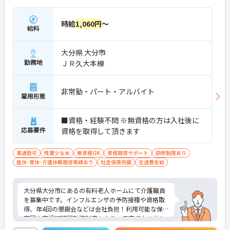
時給
1,060円
～
給料
大分県 大分市
勤務地
ＪＲ久大本線
非常勤・パート・アルバイト
雇用形態
■資格・経験不問 ※無資格の方は入社後に
応募要件
資格を取得して頂きます
車通勤可
残業少なめ
無資格OK
資格取得サポート
研修制度あり
産休･育休･介護休暇取得実績あり
社会保険完備
交通費支給
大分県大分市にあるの有料老人ホームにて介護職員
を募集中です。インフルエンザの予防接種や資格取
得、年4回の懇親会などは会社負担！利用可能な保
育園や育児短時間勤務制度もあり、子育て中の方に
もおすすめの勤務先です◎ご興味がある方は是非一