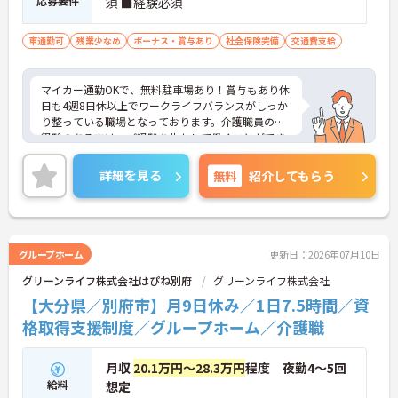
応募要件
須 ■経験必須
車通勤可
残業少なめ
ボーナス・賞与あり
社会保険完備
交通費支給
マイカー通勤OKで、無料駐車場あり！賞与もあり休
日も4週8日休以上でワークライフバランスがしっか
り整っている職場となっております。介護職員のご
経験のある方は、ご経験を生かして働くことができ
ます。ご興味のある方はご面接ポイントお伝えしま
すのでご気軽にお問い合わせください。
詳細を見る
無料
紹介してもらう
グループホーム
更新日：2026年07月10日
グリーンライフ株式会社はぴね別府
グリーンライフ株式会社
【大分県／別府市】月9日休み／1日7.5時間／資
格取得支援制度／グループホーム／介護職
月収
20.1万円～28.3万円
程度 夜勤4～5回
給料
想定