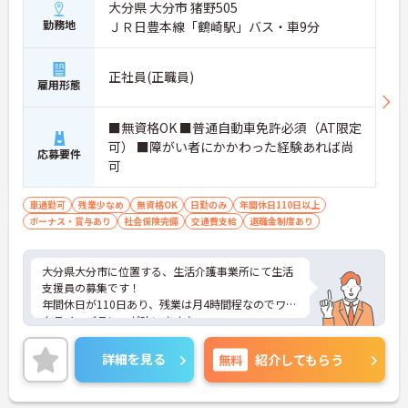
大分県 大分市 猪野505
勤務地
ＪＲ日豊本線「鶴崎駅」バス・車9分
正社員(正職員)
雇用形態
■無資格OK ■普通自動車免許必須（AT限定
可） ■障がい者にかかわった経験あれば尚
応募要件
可
車通勤可
残業少なめ
無資格OK
日勤のみ
年間休日110日以上
ボーナス・賞与あり
社会保険完備
交通費支給
退職金制度あり
大分県大分市に位置する、生活介護事業所にて生活
支援員の募集です！
年間休日が110日あり、残業は月4時間程なのでワー
クライフバランスが叶います♪
また、マイカー通勤可能で無料駐車場もあるので、
通勤らくらくです◎
詳細を見る
無料
紹介してもらう
ご興味のある方には、面接対策ポイントなど、さら
に詳細をご案内しますのでお気軽にご相談くださ
い！