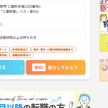
野市 三重町赤嶺1250番地1
「三重町駅」バス・車5分
)
任者研修以上お持ちの方
ポート
研修制度あり
産休･育休･介護休暇取得実績あり
費支給
退職金制度あり
見る
無料
紹介してもらう