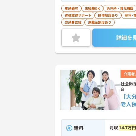
車通勤可
未経験OK
託児所・育児補助
資格取得サポート
研修制度あり
産休･
交通費支給
退職金制度あり
詳細を
介護老
社会医
会
【大
老人
給料
月収
14.7万