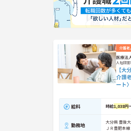
介護老
医療法
人社団宣
【大
介護
ート
給料
時給
1,038円
大分県 豊後大
勤務地
ＪＲ豊肥本線