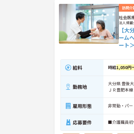
訪問介
社会医
法人帰巖
【大
ーム
ート
給料
時給
1,050円
大分県 豊後大
勤務地
ＪＲ豊肥本線
雇用形態
非常勤・パー
応募要件
■介護職員初