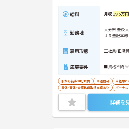
給料
月収
19.5万
大分県 豊後大
勤務地
ＪＲ豊肥本線
雇用形態
正社員(正職員
応募要件
■資格不問 
駅から徒歩10分以内
車通勤可
未経験O
産休･育休･介護休暇取得実績あり
ボーナス
詳細を