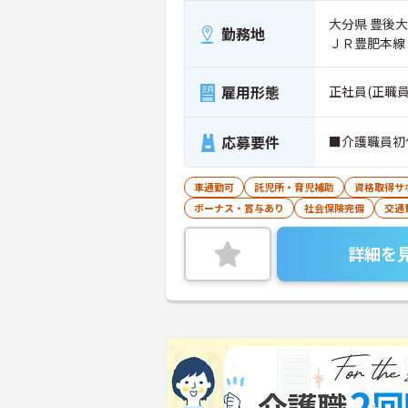
大分県 豊後大
勤務地
ＪＲ豊肥本線
雇用形態
正社員(正職員
応募要件
■介護職員初
車通勤可
託児所・育児補助
資格取得サ
ボーナス・賞与あり
社会保険完備
交通
詳細を