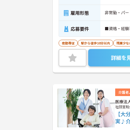
雇用形態
非常勤・パー
応募要件
■資格・経験
夜勤専従
駅から徒歩10分以内
残業少な
詳細を
介護老
医療法
社団宣和
【大
実♪