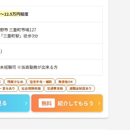
円～22.5万円
程度
野市 三重町市場127
「三重町駅」徒歩3分
)
※未経験可 ※当直勤務が出来る方
K
残業少なめ
住宅手当・補助
無資格OK
・賞与あり
社会保険完備
交通費支給
退職金制度あり
見る
無料
紹介してもらう