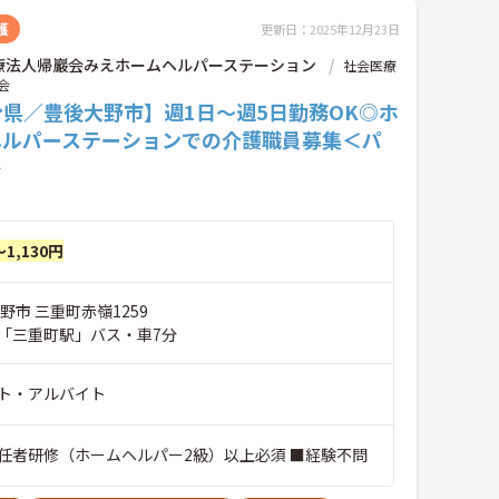
護
更新日：2025年12月23日
療法人帰巖会みえホームヘルパーステーション
社会医療
会
分県／豊後大野市】週1日～週5日勤務OK◎ホ
ヘルパーステーションでの介護職員募集＜パ
＞
～1,130円
野市 三重町赤嶺1259
「三重町駅」バス・車7分
ト・アルバイト
任者研修（ホームヘルパー2級）以上必須 ■経験不問