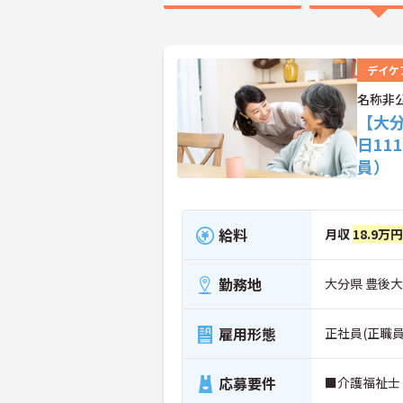
デイケ
名称非
【大
日1
員）
給料
月収
18.9万
勤務地
大分県 豊後
雇用形態
正社員(正職員
応募要件
■介護福祉士