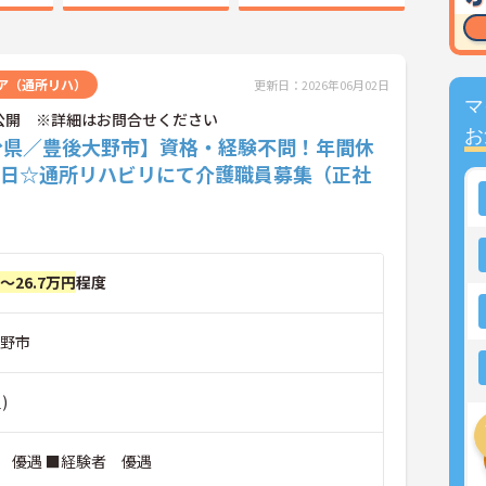
ア（通所リハ）
更新日：2026年06月02日
マ
公開 ※詳細はお問合せください
お
分県／豊後大野市】資格・経験不問！年間休
11日☆通所リハビリにて介護職員募集（正社
円～26.7万円
程度
大野市
)
 優遇 ■経験者 優遇