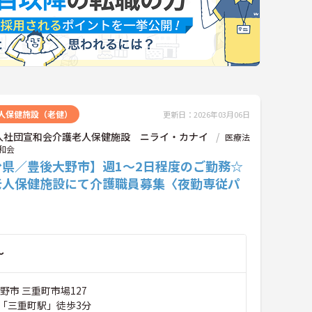
人保健施設（老健）
更新日：2026年03月06日
人社団宣和会介護老人保健施設 ニライ・カナイ
医療法
和会
分県／豊後大野市】週1～2日程度のご勤務☆
老人保健施設にて介護職員募集〈夜勤専従パ
〉
～
野市 三重町市場127
「三重町駅」徒歩3分