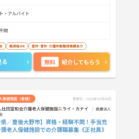
ト・アルバイト
不問
め
無資格OK
産休･育休･介護休暇取得実績あり
見る
無料
紹介してもらう
人保健施設（老健）
更新日：2026年03月06日
人社団宣和会介護老人保健施設ニライ・カナイ
医療法人
会
分県／豊後大野市】資格・経験不問！手当充
介護老人保健施設での介護職募集《正社員》