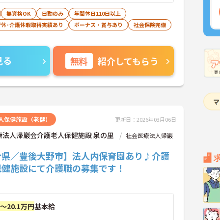
無資格OK
日勤のみ
年間休日110日以上
育休･介護休暇取得実績あり
ボーナス・賞与あり
社会保険完備
見る
無料
紹介してもらう
人保健施設（老健）
更新日：2026年03月06日
療法人帰巖会介護老人保健施設 泉の里
社会医療法人帰巖
分県／豊後大野市】法人内保育園あり♪介護
保健施設にて介護職の募集です！
円～20.1万円
基本給