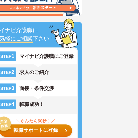
イナビ介護職に
気軽にご相談
下さい！
1
マイナビ介護職にご登録
STEP
2
求人のご紹介
STEP
3
面接・条件交渉
STEP
4
転職成功！
STEP
転職サポートに登録