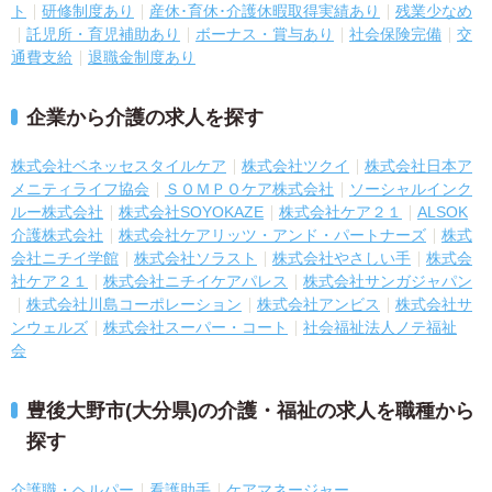
ト
研修制度あり
産休･育休･介護休暇取得実績あり
残業少なめ
託児所・育児補助あり
ボーナス・賞与あり
社会保険完備
交
通費支給
退職金制度あり
企業から介護の求人を探す
株式会社ベネッセスタイルケア
株式会社ツクイ
株式会社日本ア
メニティライフ協会
ＳＯＭＰＯケア株式会社
ソーシャルインク
ルー株式会社
株式会社SOYOKAZE
株式会社ケア２１
ALSOK
介護株式会社
株式会社ケアリッツ・アンド・パートナーズ
株式
会社ニチイ学館
株式会社ソラスト
株式会社やさしい手
株式会
社ケア２１
株式会社ニチイケアパレス
株式会社サンガジャパン
株式会社川島コーポレーション
株式会社アンビス
株式会社サ
ンウェルズ
株式会社スーパー・コート
社会福祉法人ノテ福祉
会
豊後大野市(大分県)の介護・福祉の求人を職種から
探す
介護職・ヘルパー
看護助手
ケアマネージャー