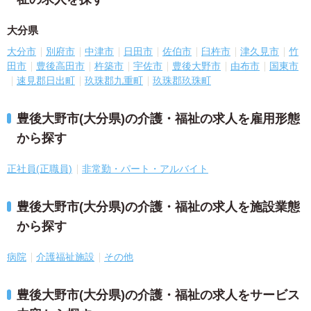
大分県
大分市
別府市
中津市
日田市
佐伯市
臼杵市
津久見市
竹
田市
豊後高田市
杵築市
宇佐市
豊後大野市
由布市
国東市
速見郡日出町
玖珠郡九重町
玖珠郡玖珠町
豊後大野市(大分県)の介護・福祉の求人を雇用形態
から探す
正社員(正職員)
非常勤・パート・アルバイト
豊後大野市(大分県)の介護・福祉の求人を施設業態
から探す
病院
介護福祉施設
その他
豊後大野市(大分県)の介護・福祉の求人をサービス