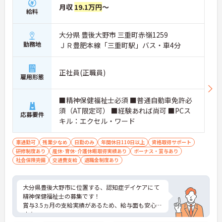
月収
19.1万円
～
給料
大分県 豊後大野市 三重町赤嶺1259
勤務地
ＪＲ豊肥本線「三重町駅」バス・車4分
正社員(正職員)
雇用形態
■精神保健福祉士必須 ■普通自動車免許必
須（AT限定可） ■経験あれば尚可 ■PCス
応募要件
キル：エクセル・ワード
車通勤可
残業少なめ
日勤のみ
年間休日110日以上
資格取得サポート
研修制度あり
産休･育休･介護休暇取得実績あり
ボーナス・賞与あり
社会保険完備
交通費支給
退職金制度あり
大分県豊後大野市に位置する、認知症デイケアにて
精神保健福祉士の募集です！
賞与3.5ヵ月の支給実績があるため、給与面も安心で
す☆