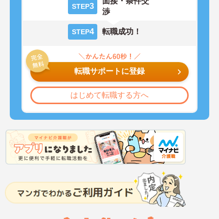
面接・条件交
3
STEP
渉
4
転職成功！
STEP
転職サポートに登録
はじめて転職する方へ