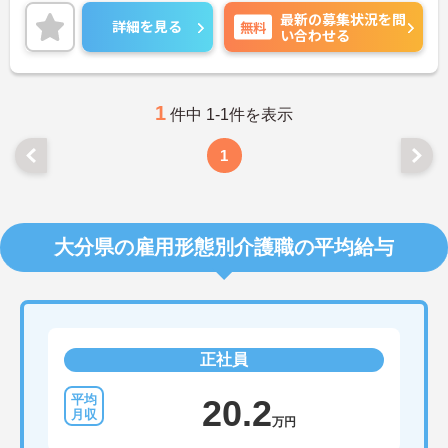
また、託児所があるので、子育て世代の方も安心し
最新の募集状況を問
て働ける環境です♪
詳細を見る
無料
い合わせる
さらに、マイカー通勤可能なので通勤らくらくです
◎
ご興味のある方には、面接対策ポイントなど、さら
に詳細をご案内しますのでお気軽にご相談くださ
い！
1
件中 1-1件を表示
1
大分県の雇用形態別介護職の平均給与
正社員
20.2
万円