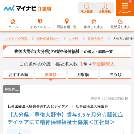
0
0
求人検索
会員登録
メニュー
ホーム
初めての方へ
面談会場一覧
保存した求人
最近見た求人
マイナビ介護職
精神保健福祉士
大分県
豊後大野市
大分県の精神
豊後大野市(大分県)の精神保健福祉士
の求人・転職一覧
1
この条件の介護・福祉求人数
非公開求人
件 ＋
おすすめ順
新着順
月収順
年収順
募集停止
更新日：2026年02月03日
社会医療法人帰巖会おれんじデイケア
社会医療法人帰巖会
【大分県／豊後大野市】賞与3.5ヶ月分☆認知症
デイケアにて精神保健福祉士募集＜正社員＞