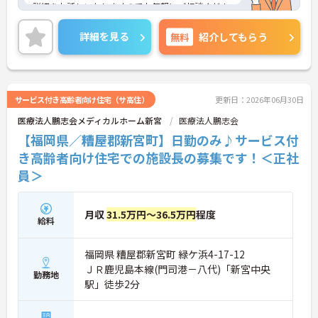
詳細をお話しいたしますのでお気軽にご相談くださ
い！
詳細を見る
無料
紹介してもらう
サービス付き高齢者向け住宅（サ高住）
更新日：2026年06月30日
医療法人鵬志会メディカルホーム新宮
医療法人鵬志会
【福岡県／糟屋郡新宮町】日勤のみ♪サービス付
き高齢者向け住宅での施設長の募集です！＜正社
員＞
月収
31.5万円～36.5万円
程度
給料
福岡県 糟屋郡新宮町 緑ケ浜4-17-12
ＪＲ鹿児島本線(門司港－八代)「新宮中央
勤務地
駅」徒歩2分