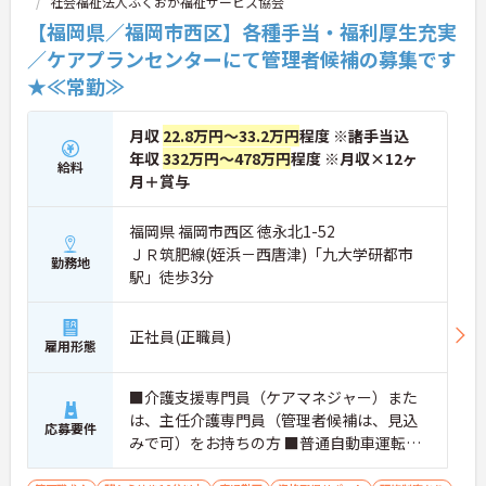
社会福祉法人ふくおか福祉サービス協会
【福岡県／福岡市西区】各種手当・福利厚生充実
／ケアプランセンターにて管理者候補の募集です
★≪常勤≫
月収
22.8万円～33.2万円
程度 ※諸手当込
年収
332万円～478万円
程度 ※月収×12ヶ
給料
月＋賞与
福岡県 福岡市西区 徳永北1-52
ＪＲ筑肥線(姪浜－西唐津)「九大学研都市
勤務地
駅」徒歩3分
正社員(正職員)
雇用形態
■介護支援専門員（ケアマネジャー）また
は、主任介護専門員（管理者候補は、見込
応募要件
みで可）をお持ちの方 ■普通自動車運転免
許（AT限定可） ■経験不問