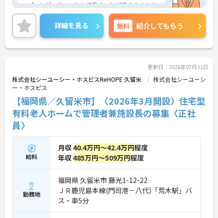
ープニングスタッフとして働くことができます！ま
た、施設長での募集となっており、キャリアアップ
をお考えの方にもおすすめです◎研修制度や資格取
詳細を見る
無料
紹介してもらう
得支援制度があり、働きながらスキルアップも可能
となっております♪
ご興味のある方は、面接のポイントをお伝えします
のでお気軽にご連絡ください！
更新日：2026年07月31日
株式会社シーユーシー・ホスピスReHOPE 久留米
株式会社シーユーシ
ー・ホスピス
【福岡県／久留米市】〈2026年3月開設〉住宅型
有料老人ホームで管理者兼施設長の募集〈正社
員〉
月収
40.4万円～42.4万円
程度
給料
年収
485万円～509万円
程度
福岡県 久留米市 藤光1-12-22
ＪＲ鹿児島本線(門司港－八代)「荒木駅」バ
勤務地
ス・車5分