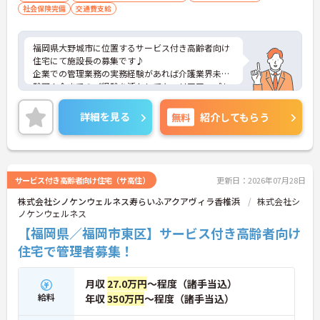
社会保険完備
交通費支給
福岡県大野城市に位置するサービス付き高齢者向け
住宅にて施設長の募集です♪
企業での管理業務の実務経験があれば介護業界未経
験可！今までのご経験を活かしてキャリアアップも
目指せます！
ご興味ある方には、面接のポイントなど、さらに詳
詳細を見る
無料
紹介してもらう
細をお話致しますのでお気軽にご相談ください。
サービス付き高齢者向け住宅（サ高住）
更新日：2026年07月28日
株式会社シノケンウェルネス寿らいふアクアヴィラ香椎浜
株式会社シ
ノケンウェルネス
【福岡県／福岡市東区】サービス付き高齢者向け
住宅で管理者募集！
月収
27.0万円
～程度（諸手当込）
給料
年収
350万円
～程度（諸手当込）