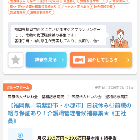
管理職求人
駅から徒歩10分以内
車通勤可
資格取得サポート
研修制度あり
産休･育休･介護休暇取得実績あり
ボーナス・賞与あり
社会保険完備
交通費支給
退職金制度あり
福岡県福岡市西区にございますケアプランセンター
にて、常勤の管理職候補の募集です！
各種手当・福利厚生が充実しており、長期的に働け
る環境が整っています♪
ご興味ある方には、面接対策ポイントなど、さらに
詳細をお話しいたしますのでお気軽にご相談くださ
詳細を見る
無料
紹介してもらう
い！
グループホーム
更新日：2026年06月29日
医療法人せいわ会 聖和記念病院
医療法人せいわ会 聖和記念病院
【福岡県／筑紫野市・小郡市】日祝休み◎前職の
給与保証あり！介護職管理者候補募集★《正社
員》
月収
23.5万円～29.6万円
基本給＋諸手当