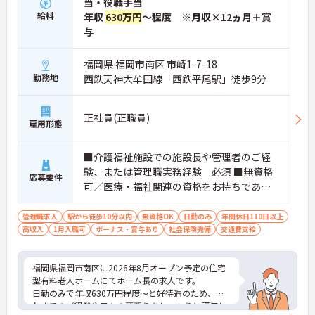
当・役職手当
給料
年収
630万円
～程度 ※月収×12ヵ月＋賞
与
福岡県 福岡市南区 市崎1-7-18
勤務地
西鉄天神大牟田線「西鉄平尾駅」徒歩9分
正社員(正職員)
雇用形態
■介護福祉施設での施設長や管理者のご経
験、または管理職実務経験 必須 ■無資格
応募要件
可／医療・福祉関連の資格をお持ちであれ
ば尚可
管理職求人
駅から徒歩10分以内
無資格OK
日勤のみ
年間休日110日以上
高収入
1月入職可
ボーナス・賞与あり
社会保険完備
交通費支給
福岡県福岡市南区に2026年8月オープン予定の住宅
型有料老人ホームにてホーム長の求人です。
日勤のみで年収630万円程度～と好待遇のため、こ
れまでのご経験や日々の頑張りをしっかりと評価し