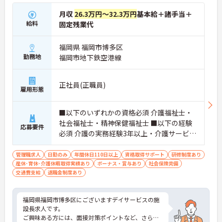
月収
26.3万円～32.3万円
基本給＋諸手当＋
給料
固定残業代
福岡県 福岡市博多区
勤務地
福岡市地下鉄空港線
正社員(正職員)
雇用形態
■以下のいずれかの資格必須 介護福祉士・
社会福祉士・精神保健福祉士 ■以下の経験
応募要件
必須 介護の実務経験3年以上・介護サービス
のマネジメントに関する実務経験・運営マ
ネジメントに関する実務経験・チームマネ
管理職求人
日勤のみ
年間休日110日以上
資格取得サポート
研修制度あり
産休･育休･介護休暇取得実績あり
ジメントに関する実務経験
ボーナス・賞与あり
社会保険完備
交通費支給
退職金制度あり
福岡県福岡市博多区にございますデイサービスの施
設長求人です。
ご興味ある方には、面接対策ポイントなど、さらに