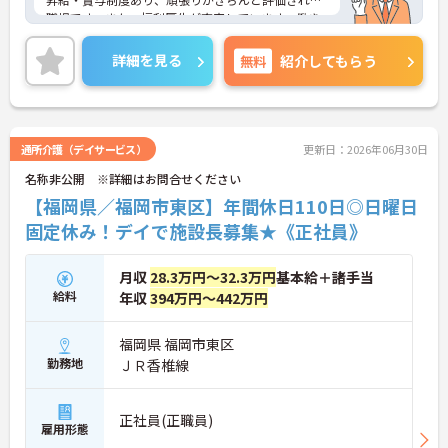
職場です。また、福利厚生が充実しています。働き
やすい環境がととのってあり、安心して長くご勤務
いただけます。
詳細を見る
無料
紹介してもらう
ご興味のある方には、面接対策ポイントなど、さら
に詳細をご案内しますのでお気軽にご相談くださ
い！
通所介護（デイサービス）
更新日：2026年06月30日
名称非公開 ※詳細はお問合せください
【福岡県／福岡市東区】年間休日110日◎日曜日
固定休み！デイで施設長募集★《正社員》
月収
28.3万円～32.3万円
基本給＋諸手当
給料
年収
394万円～442万円
福岡県 福岡市東区
勤務地
ＪＲ香椎線
正社員(正職員)
雇用形態