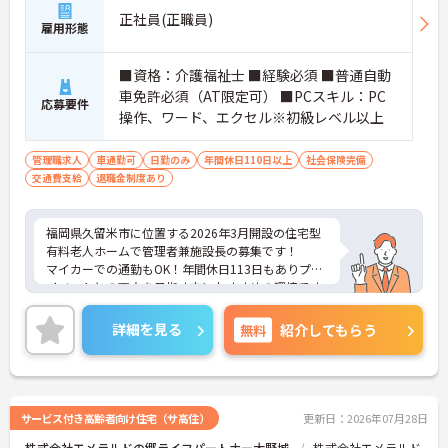
正社員(正職員)
雇用形態
■資格：介護福祉士 ■経験必須 ■普通自動
車免許必須（AT限定可） ■PCスキル：PC
応募要件
操作、ワード、エクセル※初級レベル以上
管理職求人
車通勤可
日勤のみ
年間休日110日以上
社会保険完備
交通費支給
退職金制度あり
福岡県久留米市に位置する2026年3月開設の住宅型
有料老人ホームで管理者兼施設長の募集です！
マイカーでの通勤もOK！年間休日113日もありプラ
イベートとの両立を目指す方におすすめの環境です
◎入社時は丁寧な研修とフォロー体制で、経験に関
わらず安心してスタートできます。
詳細を見る
無料
紹介してもらう
これまでの経験や知識を活かして新しい職場で働い
てみませんか？
こちらの求人にご興味がございましたら面接のポイ
ントもお伝えしますので是非ご応募お待ちしており
ます。
サービス付き高齢者向け住宅（サ高住）
更新日：2026年07月28日
株式会社エメラルドの郷ライフパートナー大野城
株式会社エメラルド