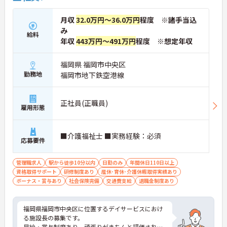
月収
32.0万円～36.0万円
程度 ※諸手当込
み
給料
年収
443万円～491万円
程度 ※想定年収
福岡県 福岡市中央区
勤務地
福岡市地下鉄空港線
正社員(正職員)
雇用形態
■介護福祉士 ■実務経験：必須
応募要件
管理職求人
駅から徒歩10分以内
日勤のみ
年間休日110日以上
資格取得サポート
研修制度あり
産休･育休･介護休暇取得実績あり
ボーナス・賞与あり
社会保険完備
交通費支給
退職金制度あり
福岡県福岡市中央区に位置するデイサービスにおけ
る施設長の募集です。
昇給・賞与制度あり、頑張りがきちんと評価される