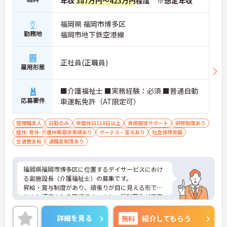
年収
387万円～423万円
程度 ※想定年収
福岡県 福岡市博多区
勤務地
福岡市地下鉄空港線
正社員(正職員)
雇用形態
■介護福祉士 ■実務経験：必須 ■普通自動
応募要件
車運転免許（AT限定可）
管理職求人
日勤のみ
年間休日110日以上
資格取得サポート
研修制度あり
産休･育休･介護休暇取得実績あり
ボーナス・賞与あり
社会保険完備
交通費支給
退職金制度あり
福岡県福岡市博多区に位置するデイサービスにおけ
る副施設長（介護福祉士）の募集です。
昇給・賞与制度があり、頑張りが目に見える形でき
ちんと評価される職場です。また、福利厚生が充実
しています。働きやすい環境が整っており、安心し
てご勤務いただけます。
詳細を見る
無料
紹介してもらう
ご興味のある方には、面接対策ポイントなど、さら