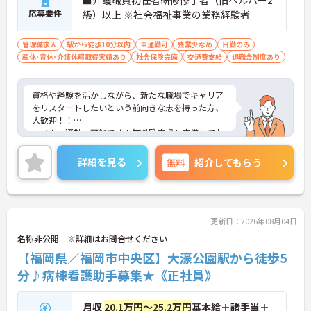
■介護職員初任者研修修了者（旧ヘルパー2
応募要件
級）以上 ※社会福祉事業の業務経験者
管理職求人
駅から徒歩10分以内
車通勤可
残業少なめ
日勤のみ
産休･育休･介護休暇取得実績あり
社会保険完備
交通費支給
退職金制度あり
資格や経験を活かしながら、新たな職場でキャリア
をリスタートしたいという前向きな志を持った方、
大歓迎！！
マイカー通勤も可能です！無料駐車場も完備してお
ります！雑餉隈(天神大牟田線)駅からも徒歩圏内と
立地条件はバッチリです♪
詳細を見る
無料
紹介してもらう
ライフスタイルに合わせた通勤方法をお選びくださ
い！！
各種手当ても充実！！賞与や退職金もあり長く安心
して働いていただけます！！
ご興味ある方には、面接対策ポイントなど、さらに
更新日：2026年08月04日
詳細をお話しいたしますのでお気軽にご相談くださ
名称非公開 ※詳細はお問合せください
い。
【福岡県／福岡市中央区】大濠公園駅から徒歩5
分♪病棟看護助手募集★《正社員》
月収
20.1万円～25.2万円
基本給＋諸手当＋