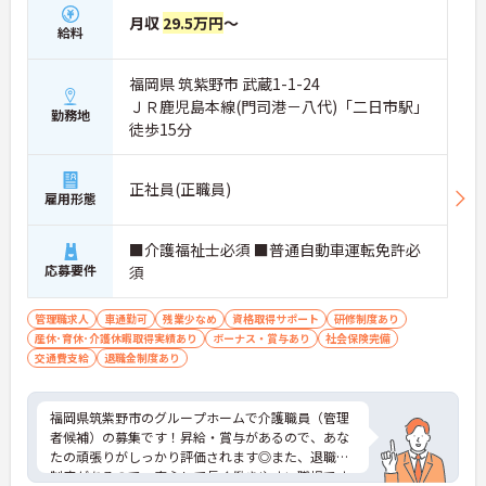
月収
29.5万円
～
給料
福岡県 筑紫野市 武蔵1-1-24
ＪＲ鹿児島本線(門司港－八代)「二日市駅」
勤務地
徒歩15分
正社員(正職員)
雇用形態
■介護福祉士必須 ■普通自動車運転免許必
応募要件
須
管理職求人
車通勤可
残業少なめ
資格取得サポート
研修制度あり
産休･育休･介護休暇取得実績あり
ボーナス・賞与あり
社会保険完備
交通費支給
退職金制度あり
福岡県筑紫野市のグループホームで介護職員（管理
者候補）の募集です！昇給・賞与があるので、あな
たの頑張りがしっかり評価されます◎また、退職金
制度があるので、安心して長く働きやすい職場です