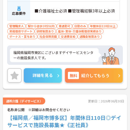
■介護福祉士必須 ■管理職経験3年以上必須
応募要件
管理職求人
駅から徒歩10分以内
車通勤可
日勤のみ
年間休日110日以上
資格取得サポート
研修制度あり
産休･育休･介護休暇取得実績あり
ボーナス・賞与あり
社会保険完備
交通費支給
退職金制度あり
福岡県福岡市東区にございますデイサービスセンタ
ーの施設長求人です。
詳細を見る
無料
紹介してもらう
通所介護（デイサービス）
更新日：2026年06月30日
名称非公開 ※詳細はお問合せください
【福岡県／福岡市博多区】年間休日110日◎デイ
サービスで施設長募集★《正社員》