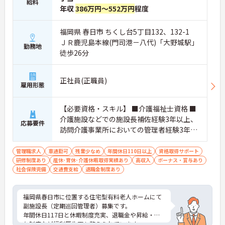
給料
年収
386万円～552万円
程度
福岡県 春日市 ちくし台5丁目132、132-1
ＪＲ鹿児島本線(門司港－八代)「大野城駅」
勤務地
徒歩26分
正社員(正職員)
雇用形態
【必要資格・スキル】 ■介護福祉士資格 ■
介護施設などでの施設長補佐経験3年以上、
応募要件
訪問介護事業所においての管理者経験3年以
上、シフト・業務ラインの作成経験、簡易
的な収支の理解ができる方、チームビルデ
管理職求人
車通勤可
残業少なめ
年間休日110日以上
資格取得サポート
研修制度あり
産休･育休･介護休暇取得実績あり
ィングの理解・実戦経験がある方 尚可
高収入
ボーナス・賞与あり
社会保険完備
交通費支給
退職金制度あり
福岡県春日市に位置する住宅型有料老人ホームにて
副施設長（定期巡回管理者）募集です。
年間休日117日と休暇制度充実、退職金や昇給・賞
与制度など福利厚生面も整えられています。