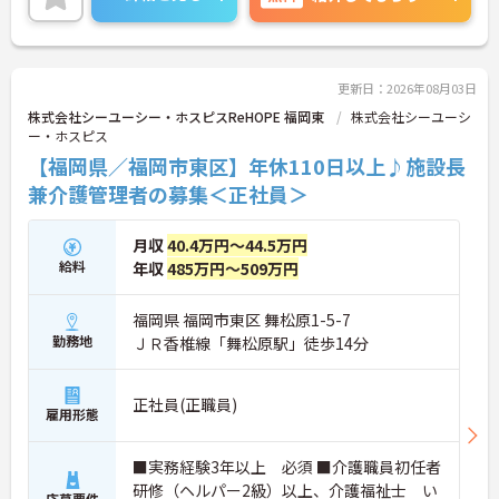
更新日：2026年08月03日
株式会社シーユーシー・ホスピスReHOPE 福岡東
株式会社シーユーシ
ー・ホスピス
【福岡県／福岡市東区】年休110日以上♪施設長
兼介護管理者の募集＜正社員＞
月収
40.4万円～44.5万円
給料
年収
485万円～509万円
福岡県 福岡市東区 舞松原1-5-7
勤務地
ＪＲ香椎線「舞松原駅」徒歩14分
正社員(正職員)
雇用形態
■実務経験3年以上 必須 ■介護職員初任者
研修（ヘルパー2級）以上、介護福祉士 い
応募要件