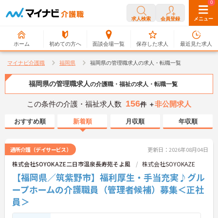
0
0
求人検索
会員登録
メニュー
ホーム
初めての方へ
面談会場一覧
保存した求人
最近見た求人
マイナビ介護職
福岡県
福岡県の管理職求人の求人・転職一覧
福岡県の管理職求人
の介護職・福祉の求人・転職一覧
156
この条件の介護・福祉求人数
非公開求人
件 ＋
おすすめ順
新着順
月収順
年収順
通所介護（デイサービス）
更新日：2026年08月04日
株式会社SOYOKAZE二日市温泉長寿苑そよ風
株式会社SOYOKAZE
【福岡県／筑紫野市】福利厚生・手当充実♪グル
ープホームの介護職員（管理者候補）募集＜正社
員＞