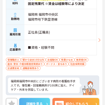
給料
固定残業代 ※賃金は経験等により決定
福岡県 福岡市中央区
勤務地
福岡市地下鉄空港線
正社員(正職員)
雇用形態
■資格・経験不問
応募要件
管理職求人
駅から徒歩10分以内
未経験OK
残業少なめ
無資格OK
産休･育休･介護休暇取得実績あり
ボーナス・賞与あり
社会保険完備
交通費支給
退職金制度あり
福岡県福岡市中央区にございます病院の看護助手求
人です。慢性期・回復期病床が100床に加え、デイ
ケア・外来を併設しています。
詳細を見る
無料
紹介してもらう