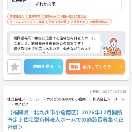
ずれか必須
管理職求人
車通勤可
日勤のみ
年間休日110日以上
オープニングスタッフ募集
社会保険完備
交通費支給
退職金制度あり
福岡県福岡市東区に位置する住宅型有料老人ホーム
における、施設長兼介護管理者の募集です！
資格取得支援制度もあるので、働きながらのスキル
アップも目指せる環境です。
ご興味ある方には、面接対策ポイントなど、さらに
詳細をお話しいたしますのでお気軽にご相談くださ
詳細を見る
無料
紹介してもらう
い。
更新日：2026年08月03日
株式会社シーユーシー・ホスピスReHOPE 小倉南
株式会社シーユーシ
ー・ホスピス
【福岡県／北九州市小倉南区】2026年12月開所
予定♪住宅型有料老人ホームでの施設長募集＜正
社員＞