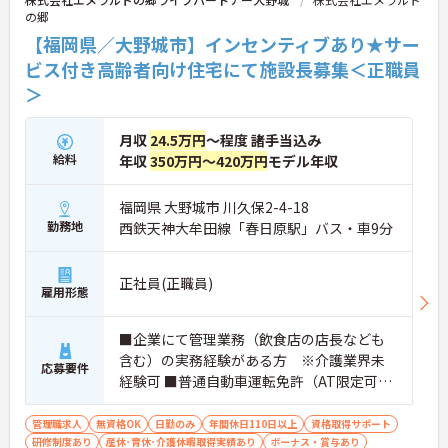
の郷
【福岡県／大野城市】インセンティブあり★サー
ビス付き高齢者向け住宅にて施設長募集＜正職員
＞
月収
24.5万円
～程度 諸手当込み
給料
年収
350万円～420万円
モデル年収
福岡県 大野城市 川久保2-4-18
勤務地
西鉄天神大牟田線「春日原駅」バス・車9分
正社員(正職員)
雇用形態
■企業にて管理業務（飲食店の店長なども
含む）の実務経験がある方 ※介護業界未
応募要件
経験可 ■普通自動車運転免許（AT限定可）
■Word、Excelの基本スキル
管理職求人
無資格OK
日勤のみ
年間休日110日以上
資格取得サポート
研修制度あり
産休･育休･介護休暇取得実績あり
ボーナス・賞与あり