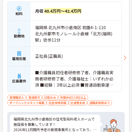
月収
40.4万円～42.4万円
給料
福岡県 北九州市小倉南区 若園4-1-110
北九州都市モノレール小倉線「北方(福岡)
勤務地
駅」徒歩11分
正社員(正職員)
雇用形態
■介護職員初任者研修修了者、介護職員実
務者研修修了者、介護福祉士：いずれか必
応募要件
須 ■経験：3年以上必須 ■普通自動車運転
免許（AT限定可）
管理職求人
車通勤可
日勤のみ
年間休日110日以上
オープニングスタッフ募集
社会保険完備
交通費支給
退職金制度あり
福岡県北九州市小倉南区の住宅型有料老人ホームで
施設長を募集しています！
2026年12月開所予定の新規事業所となっており、オ