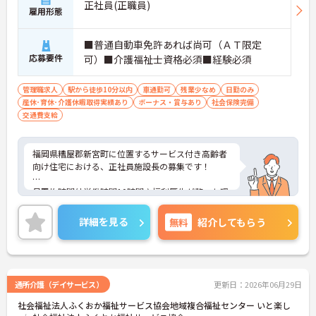
正社員(正職員)
雇用形態
■普通自動車免許あれば尚可（ＡＴ限定
応募要件
可）■介護福祉士資格必須■経験必須
管理職求人
駅から徒歩10分以内
車通勤可
残業少なめ
日勤のみ
産休･育休･介護休暇取得実績あり
ボーナス・賞与あり
社会保険完備
交通費支給
福岡県糟屋郡新宮町に位置するサービス付き高齢者
向け住宅における、正社員施設長の募集です！
月平均時間外労働時間10時間♪福利厚生が整った環
境での就業です！
詳細を見る
無料
紹介してもらう
ご興味ある方には、面接対策ポイントなど、さらに
詳細をお話しいたしますのでお気軽にご相談くださ
い。
通所介護（デイサービス）
更新日：2026年06月29日
社会福祉法人ふくおか福祉サービス協会地域複合福祉センター いと楽し