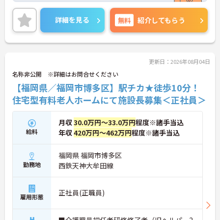
ご興味のある方には、面接対策ポイントなど、さら
に詳細をお話いたしますので、お気軽にご相談くだ
詳細を見る
無料
紹介してもらう
さい。
更新日：2026年08月04日
名称非公開 ※詳細はお問合せください
【福岡県／福岡市博多区】駅チカ★徒歩10分！
住宅型有料老人ホームにて施設長募集＜正社員＞
月収
30.0万円～33.0万円
程度※諸手当込
給料
年収
420万円～462万円
程度※諸手当込
福岡県 福岡市博多区
勤務地
西鉄天神大牟田線
正社員(正職員)
雇用形態