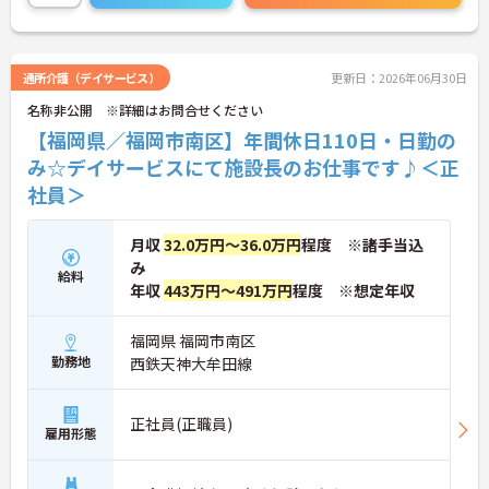
に詳細をご案内しますのでお気軽にご相談くださ
い！
通所介護（デイサービス）
更新日：2026年06月30日
名称非公開 ※詳細はお問合せください
【福岡県／福岡市南区】年間休日110日・日勤の
み☆デイサービスにて施設長のお仕事です♪＜正
社員＞
月収
32.0万円～36.0万円
程度 ※諸手当込
み
給料
年収
443万円～491万円
程度 ※想定年収
福岡県 福岡市南区
勤務地
西鉄天神大牟田線
正社員(正職員)
雇用形態