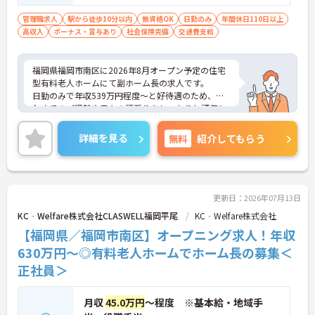
ば尚可
管理職求人
駅から徒歩10分以内
無資格OK
日勤のみ
年間休日110日以上
高収入
ボーナス・賞与あり
社会保険完備
交通費支給
福岡県福岡市南区に2026年8月オープン予定の住宅
型有料老人ホームにて副ホーム長の求人です。
日勤のみで年収539万円程度～と好待遇のため、こ
れまでのご経験や日々の頑張りをしっかりと評価し
ていただけます。
また、特別休暇の付与があるなど休暇制度も整って
詳細を見る
無料
紹介してもらう
いるため、プライベートの時間も充実させることが
できます。
ご興味のある方には、面接対策ポイントなど、さら
に詳細をご案内しますのでお気軽にご相談くださ
い！
更新日：2026年07月13日
KC‐Welfare株式会社CLASWELL福岡平尾
KC‐Welfare株式会社
【福岡県／福岡市南区】オープニング求人！年収
630万円～◎有料老人ホームでホーム長の募集＜
正社員＞
月収
45.0万円
～程度 ※基本給・地域手