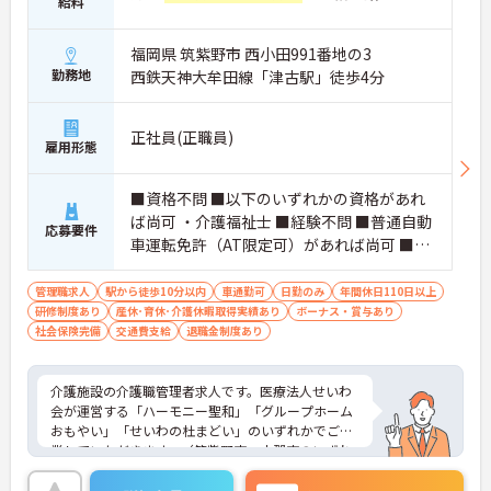
給料
福岡県 筑紫野市 西小田991番地の3
勤務地
西鉄天神大牟田線「津古駅」徒歩4分
正社員(正職員)
雇用形態
■資格不問 ■以下のいずれかの資格があれ
ば尚可 ・介護福祉士 ■経験不問 ■普通自動
応募要件
車運転免許（AT限定可）があれば尚可 ■W
ordやExcelが使用できる程度のPCスキル ※
WordやExcelを使用して一般的な文書や集
管理職求人
駅から徒歩10分以内
車通勤可
日勤のみ
年間休日110日以上
研修制度あり
産休･育休･介護休暇取得実績あり
計表等の作成業務があります
ボーナス・賞与あり
社会保険完備
交通費支給
退職金制度あり
介護施設の介護職管理者求人です。医療法人せいわ
会が運営する「ハーモニー聖和」「グループホーム
おもやい」「せいわの杜まどい」のいずれかでご就
業していただきます。（筑紫野市・小郡市のいずれ
かが勤務地となります）