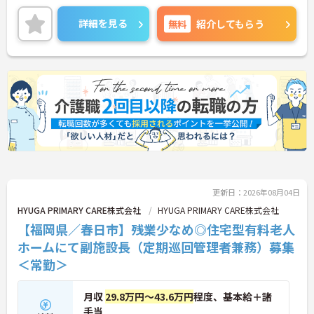
♪ご興味のある方は面接ポイントをお伝えしますの
で、お気軽にご連絡ください。
詳細を見る
無料
紹介してもらう
更新日：2026年08月04日
HYUGA PRIMARY CARE株式会社
HYUGA PRIMARY CARE株式会社
【福岡県／春日市】残業少なめ◎住宅型有料老人
ホームにて副施設長（定期巡回管理者兼務）募集
＜常勤＞
月収
29.8万円～43.6万円
程度、基本給＋諸
手当