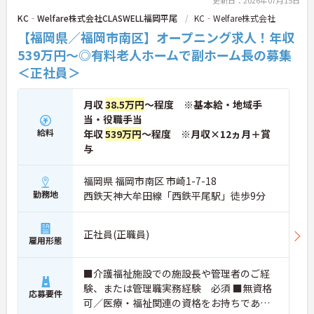
更新日：2026年07月15日
KC‐Welfare株式会社CLASWELL福岡平尾
KC‐Welfare株式会社
【福岡県／福岡市南区】オープニング求人！年収
539万円～◎有料老人ホームで副ホーム長の募集
＜正社員＞
月収
38.5万円
～程度 ※基本給・地域手
当・役職手当
給料
年収
539万円
～程度 ※月収×12ヵ月＋賞
与
福岡県 福岡市南区 市崎1-7-18
勤務地
西鉄天神大牟田線「西鉄平尾駅」徒歩9分
正社員(正職員)
雇用形態
■介護福祉施設での施設長や管理者のご経
験、または管理職実務経験 必須 ■無資格
応募要件
可／医療・福祉関連の資格をお持ちであれ