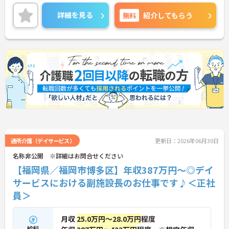
ていただけます。
また、特別休暇の付与があるなど休暇制度も整って
詳細を見る
無料
紹介してもらう
いるため、プライベートの時間も充実させることが
できます。
ご興味のある方には、面接対策ポイントなど、さら
に詳細をご案内しますのでお気軽にご相談くださ
い！
通所介護（デイサービス）
更新日：2026年06月30日
名称非公開 ※詳細はお問合せください
【福岡県／福岡市博多区】年収387万円～◎デイ
サービスにおける副施設長のお仕事です♪＜正社
員＞
月収
25.0万円～28.0万円
程度
給料