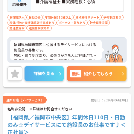
■介護福祉士 ■実務経験：必須
応募要件
管理職求人
日勤のみ
年間休日110日以上
資格取得サポート
研修制度あり
産休･育休･介護休暇取得実績あり
ボーナス・賞与あり
社会保険完備
交通費支給
退職金制度あり
福岡県福岡市南区に位置するデイサービスにおける
施設長の募集です。
昇給・賞与制度あり、頑張りがきちんと評価される
職場です。また、福利厚生が充実しています。働き
やすい環境がととのってあり、安心して長くご勤務
いただけます。
詳細を見る
無料
紹介してもらう
ご興味のある方には、面接対策ポイントなど、さら
に詳細をご案内しますのでお気軽にご相談くださ
い！
通所介護（デイサービス）
更新日：2026年06月30日
名称非公開 ※詳細はお問合せください
【福岡県／福岡市中央区】年間休日110日・日勤
のみ☆デイサービスにて施設長のお仕事です♪＜
正社員＞