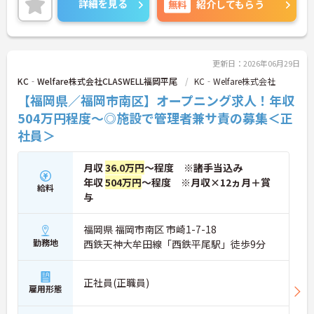
詳細を見る
無料
紹介してもらう
更新日：2026年06月29日
KC‐Welfare株式会社CLASWELL福岡平尾
KC‐Welfare株式会社
【福岡県／福岡市南区】オープニング求人！年収
504万円程度～◎施設で管理者兼サ責の募集＜正
社員＞
月収
36.0万円
～程度 ※諸手当込み
年収
504万円
～程度 ※月収×12ヵ月＋賞
給料
与
福岡県 福岡市南区 市崎1-7-18
勤務地
西鉄天神大牟田線「西鉄平尾駅」徒歩9分
正社員(正職員)
雇用形態