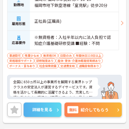
勤務地
福岡市地下鉄空港線「室見駅」徒歩20分
正社員(正職員)
雇用形態
※無資格者：入社半年以内に法人負担で認
応募要件
知症介護基礎研修受講 ■経験：不問
車通勤可
残業少なめ
無資格OK
日勤のみ
年間休日110日以上
資格取得サポート
研修制度あり
産休･育休･介護休暇取得実績あり
ボーナス・賞与あり
社会保険完備
交通費支給
退職金制度あり
全国に650ヵ所以上の事業所を展開する業界トップ
クラスの安定法人が運営するデイサービスです。資
格を活かして長期的に活躍できるよう、充実した待
遇と働きやすい環境をご用意しています。最大の魅
力は夜勤なしの日勤のみで年間休日は119日しっか
り確保できる点にあります。毎月付与されるリフレ
詳細を見る
無料
紹介してもらう
ッシュ休暇を利用して連休の取得も可能です。ま
た、子育てサポート企業として「くるみん認定」を
取得しており、こども休暇や充実した扶養手当など
ご家庭との両立を後押しする制度が整っています。