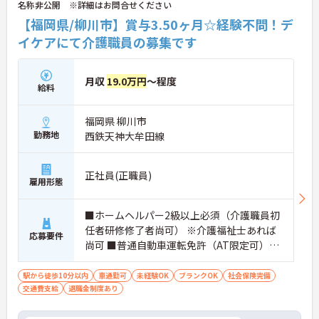
名称非公開 ※詳細はお問合せください
【福岡県/柳川市】賞与3.50ヶ月☆経験不問！デ
イケアにて介護職員の募集です
月収
19.0万円
～程度
給料
福岡県 柳川市
勤務地
西鉄天神大牟田線
正社員(正職員)
雇用形態
■ホームヘルパー2級以上必須（介護職員初
任者研修修了者尚可） ※介護福祉士あれば
応募要件
尚可 ■普通自動車運転免許（AT限定可）必
須 ■経験不問
駅から徒歩10分以内
車通勤可
未経験OK
ブランクOK
社会保険完備
交通費支給
退職金制度あり