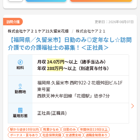
い！
訪問介護
更新日：2026年08月07日
株式会社ケア２１ケア21久留米花畑
株式会社ケア２１
【福岡県／久留米市】日勤のみ◎定年なし☆訪問
介護での介護福祉士の募集！＜正社員＞
月収
24.0万円
～以上（諸手当込み）
給料
年収
288万円
～以上（別途賞与付与）
福岡県 久留米市 西町922-2 花畑舛田ビル1F
東号室
勤務地
西鉄天神大牟田線「花畑駅」徒歩7分
正社員(正職員)
雇用形態
駅から徒歩10分以内
残業少なめ
日勤のみ
年間休日110日以上
ボーナス・賞与あり
社会保険完備
交通費支給
退職金制度あり