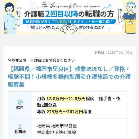
更新日：2026年08月07日
名称非公開 ※詳細はお問合せください
【福岡県／福岡市早良区】残業ほぼなし／資格・
経験不問！小規模多機能型居宅介護施設での介護
職募集
月収
18.8万円～21.8万円
程度 諸手当・夜
勤2回分込
給料
年収
225万円～261万円
程度
福岡県 福岡市早良区
勤務地
福岡市地下鉄七隈線