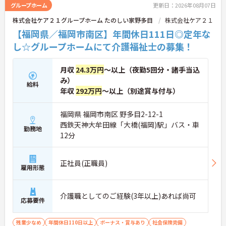
グループホーム
更新日：2026年08月07日
株式会社ケア２１グループホーム たのしい家野多目
株式会社ケア２１
【福岡県／福岡市南区】年間休日111日◎定年な
し☆グループホームにて介護福祉士の募集！
月収
24.3万円
～以上（夜勤5回分・諸手当込
み）
給料
年収
292万円
～以上（別途賞与付与）
福岡県 福岡市南区 野多目2-12-1
西鉄天神大牟田線「大橋(福岡)駅」バス・車
勤務地
12分
正社員(正職員)
雇用形態
介護職としてのご経験(3年以上)あれば尚可
応募要件
残業少なめ
年間休日110日以上
ボーナス・賞与あり
社会保険完備