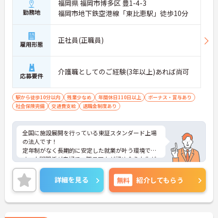
福岡県 福岡市博多区 豊1-4-3
勤務地
福岡市地下鉄空港線「東比恵駅」徒歩10分
正社員(正職員)
雇用形態
介護職としてのご経験(3年以上)あれば尚可
応募要件
駅から徒歩10分以内
残業少なめ
年間休日110日以上
ボーナス・賞与あり
社会保険完備
交通費支給
退職金制度あり
全国に施設展開を行っている東証スタンダード上場
の法人です！
定年制がなく長期的に安定した就業が叶う環境で
す。人間関係が良好で、職員同士が認め合う文化が
根付いています。
ご興味のある方には、面接対策ポイントなど、さら
詳細を見る
無料
紹介してもらう
に詳細をご案内しますのでお気軽にご相談くださ
い！