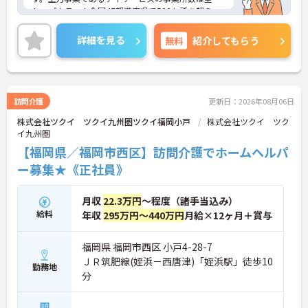
トップクラス！全国47都道府県で500か所を超え、
お客様が住み慣れた地域で自分らしく最期まで暮ら
すことができるよう活動を行っています。また、福
詳細を見る
無料
紹介してもらう
利厚生の充実・活用に力を入れる企業として福利厚
生表彰・認証制度である「ハタラクエール」に2021
年に認証されています。
訪問介護
更新日：2026年08月06日
株式会社ツクイ ツクイ九州圏ツクイ福岡小戸
株式会社ツクイ ツク
イ九州圏
【福岡県／福岡市西区】訪問介護でホームヘルパ
ー募集★《正社員》
月収
22.3万円
～程度（諸手当込み）
給料
年収
295万円～440万円
月給×12ヶ月＋賞与
福岡県 福岡市西区 小戸4-28-7
ＪＲ筑肥線(姪浜－西唐津)「姪浜駅」徒歩10
勤務地
分