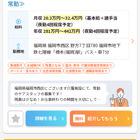
常勤≫
月収
20.3万円～32.4万円
（基本給＋諸手当
（夜勤4回程度予定）
給料
年収
281万円～442万円
（夜勤4回程度予定）
福岡県 福岡市西区 野方7丁目780 福岡市地下
勤務地
鉄七隈線「橋本(福岡)駅」バス・車7分
車通勤可
未経験OK
残業少なめ
産休･育休･介護休暇取得実績あり
ボーナス・賞与あり
社会保険完備
交通費支給
退職金制度あり
福岡県福岡市西区にございます介護施設にて、常勤
のケアスタッフの募集です！
残業は少なめ！お仕事終わりの時間を大切にしてい
ただけます◎
各種手当も充実しており、長期的な就業をしやすい
環境です。
詳細を見る
無料
紹介してもらう
ご興味がありましたら、詳細をお伝えしますので、
お気軽にお問い合わせください！