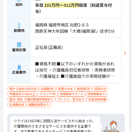
給料
年収
231万円～312万円
程度（別途賞与付
与）
福岡県 福岡市南区 向野2-6-5
勤務地
西鉄天神大牟田線「大橋(福岡)駅」徒歩5分
正社員(正職員)
雇用形態
■資格不問 ■以下のいずれかの資格があれ
ば尚可 ・介護職員初任者研修 ・実務者研修
応募要件
・介護福祉士 ■介護施設での実務経験があ
れば尚可 ■普通自動車運転免許（AT限定
可）必須
駅から徒歩10分以内
未経験OK
残業少なめ
無資格OK
日勤のみ
年間休日110日以上
ブランクOK
資格取得サポート
研修制度あり
産休･育休･介護休暇取得実績あり
ボーナス・賞与あり
社会保険完備
交通費支給
退職金制度あり
ツクイは1983年に訪問入浴サービスから始まった、
介護関係のさまざまなサービスを提供する企業で
す。主力事業であるデイサービスの事業所数は全国