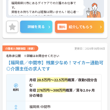
福岡県柳川市にあるデイケアでの介護のお仕事で
す。
資格をお持ちであれば経験は問いません！初心者の
方やブランクのある方も歓迎◎
育児休業や看護休暇の取得実績がありますので、ラ
イフステージに応じて長くお仕事を続けていくこと
詳細を見る
無料
紹介してもらう
ができます☆
駐車場が完備されていて、マイカー通勤が可能なた
め、通勤に便利です。
ご興味がある方は是非一度マイナビまでお問合せ下
さい。更に詳細などお伝えします。
介護老人保健施設（老健）
更新日：2026年08月06日
名称非公開 ※詳細はお問合せください
【福岡県／中間市】残業少なめ！マイカー通勤可
◎介護主任の求人です
月収
20.5万円～22.5万円
概算／夜勤5回分含
む
給料
年収
276万円～300万円
概算／賞与2.0ヶ月
分の場合
福岡県 中間市