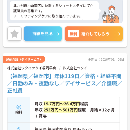
北九州市小倉南区に位置するショートステイにて介
護職員の募集です。
ノーリフティングケアに取り組んでいます。
ご興味のある方には、面接対策ポイントなど、さら
に詳細をお話しいたしますので、お気軽にご相談く
ださい。
詳細を見る
無料
紹介してもらう
通所介護（デイサービス）
更新日：2026年08月06日
株式会社ツクイツクイ福岡早良
株式会社ツクイ
【福岡県／福岡市】年休119日／資格・経験不問
／日勤のみ・夜勤なし／デイサービス／介護職／
正社員
月収
19.7万円～26.4万円
程度
年収
253万円～501万円
程度 月給×12ヶ月
給料
＋賞与
福岡県 福岡市早良区 原4-18-25