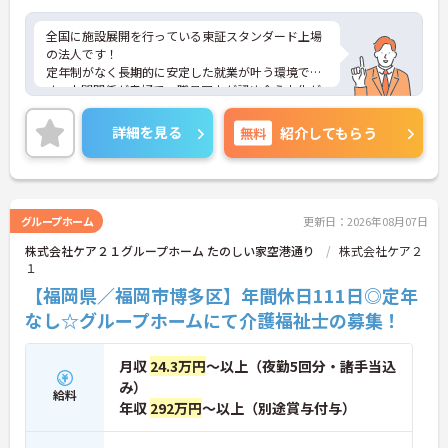
全国に施設展開を行っている東証スタンダード上場
の法人です！
定年制がなく長期的に安定した就業が叶う環境で
す。人間関係が良好で、職員同士が認め合う文化が
根付いています。
ご興味のある方には、面接対策ポイントなど、さら
詳細を見る
無料
紹介してもらう
に詳細をご案内しますのでお気軽にご相談くださ
い！
グループホーム
更新日：2026年08月07日
株式会社ケア２１グループホーム たのしい家空港通り
株式会社ケア２
１
【福岡県／福岡市博多区】年間休日111日◎定年
なし☆グループホームにて介護福祉士の募集！
月収
24.3万円
～以上（夜勤5回分・諸手当込
み）
給料
年収
292万円
～以上（別途賞与付与）