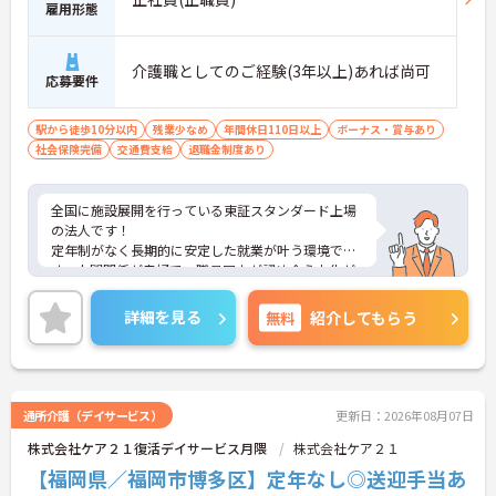
雇用形態
介護職としてのご経験(3年以上)あれば尚可
応募要件
駅から徒歩10分以内
残業少なめ
年間休日110日以上
ボーナス・賞与あり
社会保険完備
交通費支給
退職金制度あり
全国に施設展開を行っている東証スタンダード上場
の法人です！
定年制がなく長期的に安定した就業が叶う環境で
す。人間関係が良好で、職員同士が認め合う文化が
根付いています。
ご興味のある方には、面接対策ポイントなど、さら
詳細を見る
無料
紹介してもらう
に詳細をご案内しますのでお気軽にご相談くださ
い！
通所介護（デイサービス）
更新日：2026年08月07日
株式会社ケア２１復活デイサービス月隈
株式会社ケア２１
【福岡県／福岡市博多区】定年なし◎送迎手当あ