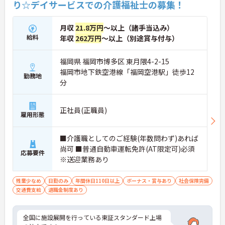
り☆デイサービスでの介護福祉士の募集！
月収
21.8万円
～以上（諸手当込み）
給料
年収
262万円
～以上（別途賞与付与）
福岡県 福岡市博多区 東月隈4-2-15
福岡市地下鉄空港線「福岡空港駅」徒歩12
勤務地
分
正社員(正職員)
雇用形態
■介護職としてのご経験(年数問わず)あれば
尚可 ■普通自動車運転免許(AT限定可)必須
応募要件
※送迎業務あり
残業少なめ
日勤のみ
年間休日110日以上
ボーナス・賞与あり
社会保険完備
交通費支給
退職金制度あり
全国に施設展開を行っている東証スタンダード上場