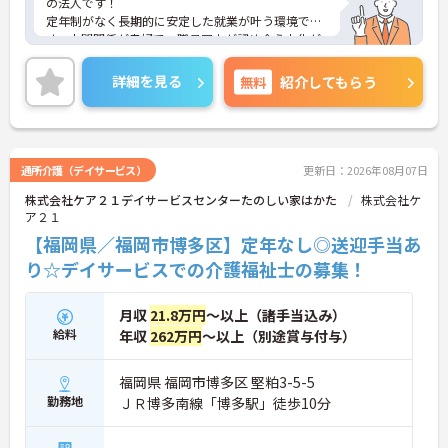
の法人です！
定年制がなく長期的に安定した就業が叶う環境で
す。人間関係が良好で、職員同士が認め合う文化が
根付いています。
ご興味のある方には、面接対策ポイントなど、さら
詳細を見る
無料
紹介してもらう
に詳細をご案内しますのでお気軽にご相談くださ
い！
通所介護（デイサービス）
更新日：2026年08月07日
株式会社ケア２１デイサービスセンターたのしい家はかた
株式会社ケ
ア２１
【福岡県／福岡市博多区】定年なし◎送迎手当あ
り☆デイサービスでの介護福祉士の募集！
月収
21.8万円
～以上（諸手当込み）
給料
年収
262万円
～以上（別途賞与付与）
福岡県 福岡市博多区 堅粕3-5-5
勤務地
ＪＲ博多南線「博多駅」徒歩10分