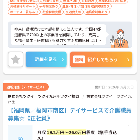
駅から徒歩10分以内
残業少なめ
無資格OK
日勤のみ
年間休日110日以上
・社内規定の範囲内で髪色や髪型をはじめネイルや
資格取得サポート
研修制度あり
産休･育休･介護休暇取得実績あり
まつげエクステが自由であり自分らしさを大切に働
ボーナス・賞与あり
社会保険完備
交通費支給
退職金制度あり
けます
【有資格者のキャリアパス！手厚いチューター制度
と多彩な研修で専門性を高めます 】
神奈川県横浜市に本部を構える法人です。全国47都
・入社後1年間は専門のチューター（指導担当者）
道府県で700以上の事業所を展開しており、充実し
がマンツーマンで手厚くフォローするため新しい環
た福利厚生・研修制度も魅力です♪年間休日は110
境でも安心です
日以上、リフレッシュ休暇が月1日あり、ワークラ
・資格手当の支給や公的資格取得・自己啓発支援制
イフバランスを重視される方にもおすすめです。ご
度を通じて有資格者のさらなるステップアップを後
興味のある方には、面接対策ポイントなど、さらに
詳細を見る
無料
紹介してもらう
押しします
詳細をお話しいたしますのでお気軽にご相談くださ
・階層別研修や所属先以外の事業所で行う交換研修
い！
など豊富な教育プログラムで専門職としての成長を
サポートしています
通所介護（デイサービス）
更新日：2026年08月06日
株式会社ツクイ ツクイ九州圏ツクイ福岡
株式会社ツクイ ツクイ九
州圏
【福岡県／福岡市南区】デイサービスで介護職員
募集☆《正社員》
月収
19.2万円～26.0万円
程度（諸手当込
み）