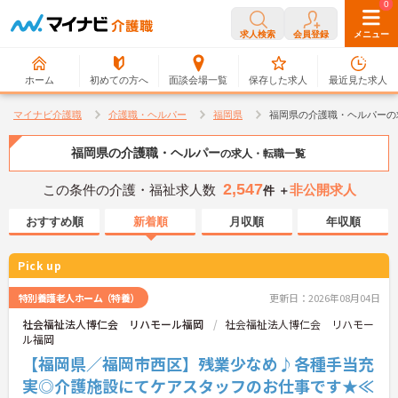
0
0
求人検索
会員登録
メニュー
ホーム
初めての方へ
面談会場一覧
保存した求人
最近見た求人
マイナビ介護職
介護職・ヘルパー
福岡県
福岡県の介護職・ヘルパーの
福岡県の介護職・ヘルパー
の求人・転職一覧
2,547
この条件の介護・福祉求人数
非公開求人
件 ＋
おすすめ順
新着順
月収順
年収順
Pick up
特別養護老人ホーム（特養）
更新日：2026年08月04日
社会福祉法人博仁会 リハモール福岡
社会福祉法人博仁会 リハモー
ル福岡
【福岡県／福岡市西区】残業少なめ♪各種手当充
実◎介護施設にてケアスタッフのお仕事です★≪