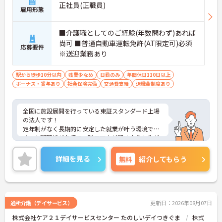
正社員(正職員)
雇用形態
■介護職としてのご経験(年数問わず)あれば
尚可 ■普通自動車運転免許(AT限定可)必須
応募要件
※送迎業務あり
駅から徒歩10分以内
残業少なめ
日勤のみ
年間休日110日以上
ボーナス・賞与あり
社会保険完備
交通費支給
退職金制度あり
全国に施設展開を行っている東証スタンダード上場
の法人です！
定年制がなく長期的に安定した就業が叶う環境で
す。人間関係が良好で、職員同士が認め合う文化が
根付いています。
ご興味のある方には、面接対策ポイントなど、さら
詳細を見る
無料
紹介してもらう
に詳細をご案内しますのでお気軽にご相談くださ
い！
通所介護（デイサービス）
更新日：2026年08月07日
株式会社ケア２１デイサービスセンター たのしいデイつきぐま
株式