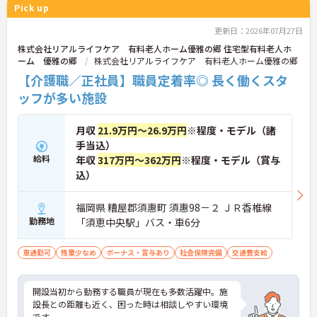
Pick up
更新日：2026年07月27日
株式会社リアルライフケア 有料老人ホーム優雅の郷 住宅型有料老人ホ
ーム 優雅の郷
株式会社リアルライフケア 有料老人ホーム優雅の郷
【介護職／正社員】職員定着率◎ 長く働くスタ
ッフが多い施設
月収
21.9万円～26.9万円
※程度・モデル（諸
手当込）
給料
年収
317万円～362万円
※程度・モデル（賞与
込）
福岡県 糟屋郡須惠町 須惠98－２ ＪＲ香椎線
勤務地
「須恵中央駅」バス・車6分
車通勤可
残業少なめ
ボーナス・賞与あり
社会保険完備
交通費支給
開設当初から勤務する職員が現在も多数活躍中。施
設長との距離も近く、困った時は相談しやすい環境
です。