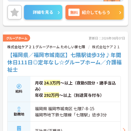
根付いています。
ご興味のある方には、面接対策ポイントなど、さら
詳細を見る
無料
紹介してもらう
に詳細をご案内しますのでお気軽にご相談くださ
い！
グループホーム
更新日：2026年08月07日
株式会社ケア２１グループホーム たのしい家七隈
株式会社ケア２１
【福岡県／福岡市城南区】七隈駅徒歩3分♪年間
休日111日◎定年なし☆グループホーム／介護福
祉士
月収
24.3万円
～以上（夜勤5回分・諸手当込
み）
給料
年収
292万円
～以上（別途賞与付与）
福岡県 福岡市城南区 七隈7-8-15
勤務地
福岡市地下鉄七隈線「七隈駅」徒歩3分
正社員(正職員)