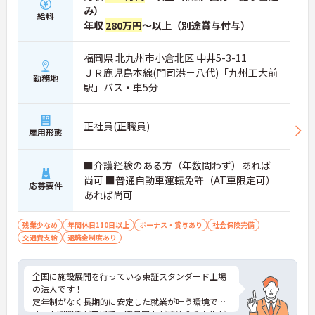
み）
給料
年収
280万円
～以上（別途賞与付与）
福岡県 北九州市小倉北区 中井5-3-11
ＪＲ鹿児島本線(門司港－八代)「九州工大前
勤務地
駅」バス・車5分
正社員(正職員)
雇用形態
■介護経験のある方（年数問わず）あれば
尚可 ■普通自動車運転免許（AT車限定可）
応募要件
あれば尚可
残業少なめ
年間休日110日以上
ボーナス・賞与あり
社会保険完備
交通費支給
退職金制度あり
全国に施設展開を行っている東証スタンダード上場
の法人です！
定年制がなく長期的に安定した就業が叶う環境で
す。人間関係が良好で、職員同士が認め合う文化が