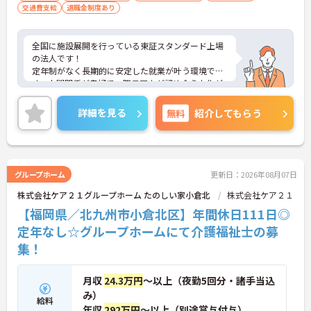
交通費支給
退職金制度あり
全国に施設展開を行っている東証スタンダード上場
の法人です！
定年制がなく長期的に安定した就業が叶う環境で
す。人間関係が良好で、職員同士が認め合う文化が
根付いています。
ご興味のある方には、面接対策ポイントなど、さら
詳細を見る
無料
紹介してもらう
に詳細をご案内しますのでお気軽にご相談くださ
い！
グループホーム
更新日：2026年08月07日
株式会社ケア２１グループホーム たのしい家小倉北
株式会社ケア２１
【福岡県／北九州市小倉北区】年間休日111日◎
定年なし☆グループホームにて介護福祉士の募
集！
月収
24.3万円
～以上（夜勤5回分・諸手当込
み）
給料
年収
292万円
～以上（別途賞与付与）