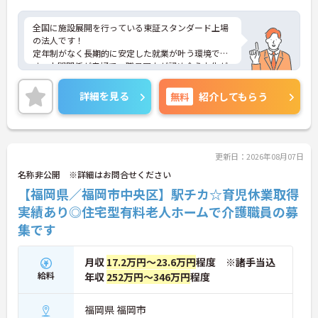
全国に施設展開を行っている東証スタンダード上場
の法人です！
定年制がなく長期的に安定した就業が叶う環境で
す。人間関係が良好で、職員同士が認め合う文化が
根付いています。
ご興味のある方には、面接対策ポイントなど、さら
詳細を見る
無料
紹介してもらう
に詳細をご案内しますのでお気軽にご相談くださ
い！
更新日：2026年08月07日
名称非公開 ※詳細はお問合せください
【福岡県／福岡市中央区】駅チカ☆育児休業取得
実績あり◎住宅型有料老人ホームで介護職員の募
集です
月収
17.2万円～23.6万円
程度 ※諸手当込
給料
年収
252万円～346万円
程度
福岡県 福岡市