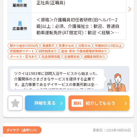
正社員(正職員)
雇用形態
＜資格＞介護職員初任者研修(旧ヘルパー2
級)以上：必須、介護福祉士：歓迎、普通自
応募要件
動車運転免許(AT限定可)：歓迎 ＜経験＞不
問
駅から徒歩10分以内
車通勤可
残業少なめ
日勤のみ
年間休日110日以上
資格取得サポート
研修制度あり
産休･育休･介護休暇取得実績あり
ボーナス・賞与あり
社会保険完備
交通費支給
退職金制度あり
ツクイは1983年に訪問入浴サービスから始まった、
介護関係のさまざまなサービスを提供する企業で
す。主力事業であるデイサービスの事業所数は全国
トップクラス！全国47都道府県で500か所を超え、
お客様が住み慣れた地域で自分らしく最期まで暮ら
すことができるよう活動を行っています。また、福
詳細を見る
無料
紹介してもらう
利厚生の充実・活用に力を入れる企業として福利厚
生表彰・認証制度である「ハタラクエール」に2021
年に認証されています。
デイケア（通所リハ）
更新日：2026年08月06日