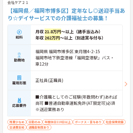
会社ケア２１
【福岡県／福岡市博多区】定年なし◎送迎手当あ
り☆デイサービスでの介護福祉士の募集！
月収
21.8万円
～以上（諸手当込み）
給料
年収
262万円
～以上（別途賞与付与）
福岡県 福岡市博多区 東月隈4-2-15
福岡市地下鉄空港線「福岡空港駅」バス・
勤務地
車12分
正社員(正職員)
雇用形態
■介護職としてのご経験(年数問わず)あれば
尚可 ■普通自動車運転免許(AT限定可)必須
応募要件
※送迎業務あり
残業少なめ
日勤のみ
年間休日110日以上
ボーナス・賞与あり
社会保険完備
交通費支給
退職金制度あり