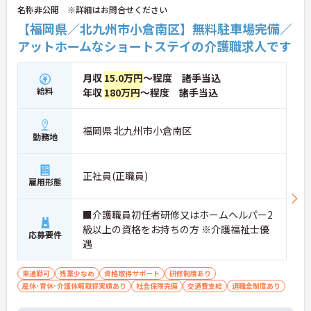
名称非公開 ※詳細はお問合せください
【福岡県／北九州市小倉南区】無料駐車場完備／
アットホームなショートステイの介護職求人です
月収
15.0万円
～程度 諸手当込
給料
年収
180万円
～程度 諸手当込
福岡県 北九州市小倉南区
勤務地
正社員(正職員)
雇用形態
■介護職員初任者研修又はホームヘルパー2
級以上の資格をお持ちの方 ※介護福祉士優
応募要件
遇
車通勤可
残業少なめ
資格取得サポート
研修制度あり
産休･育休･介護休暇取得実績あり
社会保険完備
交通費支給
退職金制度あり