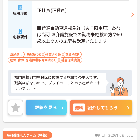
正社員(正職員)
雇用形態
■普通自動車運転免許（ＡＴ限定可）あれ
ば尚可 ※介護施設での勤務未経験の方や60
応募要件
歳以上の方の応募も歓迎いたします。
車通勤可
未経験OK
残業少なめ
無資格OK
産休･育休･介護休暇取得実績あり
社会保険完備
福岡県福岡市早良区に位置する施設での求人です。
残業ほぼないので、プライベートとの予定が立てや
すいです。
また、マイカー通勤可能ですので、通勤ラクラクで
す！
ご興味のある方は、お気軽にお問い合わせくださ
詳細を見る
無料
紹介してもらう
い。
特別養護老人ホーム（特養）
更新日：2026年08月06日