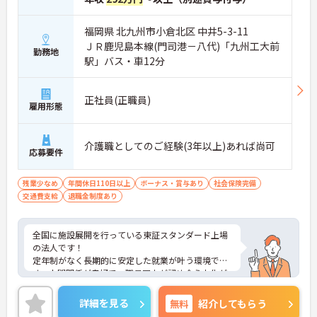
福岡県 北九州市小倉北区 中井5-3-11
ＪＲ鹿児島本線(門司港－八代)「九州工大前
勤務地
駅」バス・車12分
正社員(正職員)
雇用形態
介護職としてのご経験(3年以上)あれば尚可
応募要件
残業少なめ
年間休日110日以上
ボーナス・賞与あり
社会保険完備
交通費支給
退職金制度あり
全国に施設展開を行っている東証スタンダード上場
の法人です！
定年制がなく長期的に安定した就業が叶う環境で
す。人間関係が良好で、職員同士が認め合う文化が
根付いています。
ご興味のある方には、面接対策ポイントなど、さら
詳細を見る
無料
紹介してもらう
に詳細をご案内しますのでお気軽にご相談くださ