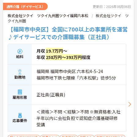
入社後1年間は専用のチューターがつき手厚くフォ
通所介護（デイサービス）
更新日：2026年08月06日
ローするため、新しい環境への不安を軽減できま
株式会社ツクイ ツクイ九州圏ツクイ福岡六本松
株式会社ツクイ ツ
す。最大185万円の賞与支給の実績や、宿泊費補助
クイ九州圏
等の独自の福利厚生制度も備わっており、有資格者
の方がご自身の個性を大切にしながらやりがいを持
【福岡市中央区】全国に700以上の事業所を運営
って働き続けられるおすすめの職場です。
♪デイサービスでの介護職募集（正社員）
★おすすめPOINT★
【夜勤なし×年間休日119日！オンオフのメリハリ
月収
19.7万円
～
をつけて働ける環境です】
給料
年収
258万円～393万円
程度
・身体への負担が少ない夜勤なしの勤務で年間休日
119日がしっかりと確保されています
・毎月1日付与されるリフレッシュ休暇と有給を組
福岡県 福岡市中央区 六本松4-5-24
み合わせて連休を取得しプライベートを満喫できま
勤務地
福岡市地下鉄七隈線「六本松駅」徒歩5分
す
・子育てサポート企業として「くるみん認定」を取
得しており未就学児向けのこども休暇など支援体制
正社員(正職員)
雇用形態
が万全です
【賞与実績最大185万円◎大手法人ならではの手厚
い待遇と福利厚生が魅力です】
＜資格＞不問 ＜経験＞不問 ※無資格者:入社
・頑張りをしっかり還元する過去実績最大185万円
半年以内に会社負担で認知症介護基礎研修
応募要件
の賞与や配偶者・お子様への手厚い扶養手当を支給
受講
しています
・宿泊費補助などが受けられる独自の「ツクイPLU
S」や勤続3年以上の退職金制度を完備しています