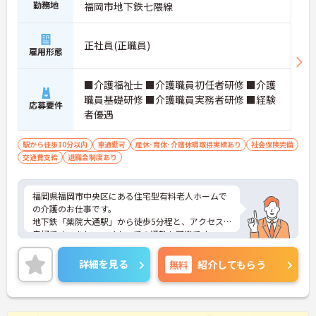
勤務地
福岡市地下鉄七隈線
正社員(正職員)
雇用形態
■介護福祉士 ■介護職員初任者研修 ■介護
職員基礎研修 ■介護職員実務者研修 ■経験
応募要件
者優遇
駅から徒歩10分以内
車通勤可
産休･育休･介護休暇取得実績あり
社会保険完備
交通費支給
退職金制度あり
福岡県福岡市中央区にある住宅型有料老人ホームで
の介護のお仕事です。
地下鉄「薬院大通駅」から徒歩5分程と、アクセス
良好です。また、マイカーでの通勤も可能です。
（駐車場自己確保）
九州電力グループが運営する快適性と安全性を備え
詳細を見る
無料
紹介してもらう
た高齢者向けマンションです。豪華でスタイリッシ
ュな空間で気持ちよくお仕事してみませんか？
ご興味がある方は是非一度マイナビまでお問合せ下
さい。更に詳細などお伝えします。