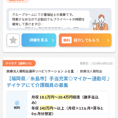
グループホームにて介護福祉士の募集です。
残業少なめなので出勤日でもプライベートの時間を
確保して頂けます◎
マイカー通勤OK 無料駐車場完備なので、通勤のス
トレスが少ないのも嬉しいポイントです。
あなたの経験やスキルを活かして、高齢者の皆さま
詳細を見る
無料
紹介してもらう
が安心して過ごせる空間づくりにチャレンジしてみ
ませんか？
ご興味ある方には、面接対策ポイントなど、さらに
詳細をお話しいたしますのでお気軽にご相談くださ
い。
デイケア（通所リハ）
更新日：2026年04月01日
医療法人親和会通所リハビリテーション ふる里
医療法人親和会
【福岡県／糸島市】手当充実◎マイかー通勤可♪
デイケアにて介護職員の募集
月収
18.1万円～20.4万円
程度（諸手当込
み）
給料
年収
243万円
～以上（月収×12ヵ月+賞与2.
0ヵ月分想定）