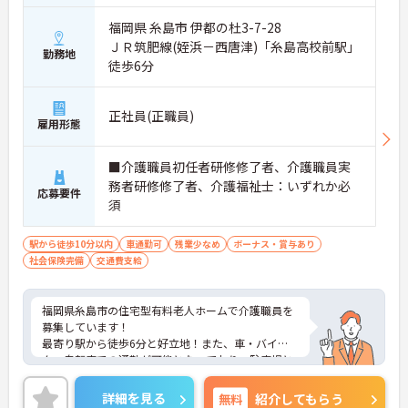
福岡県 糸島市 伊都の杜3-7-28
ＪＲ筑肥線(姪浜－西唐津)「糸島高校前駅」
勤務地
徒歩6分
正社員(正職員)
雇用形態
■介護職員初任者研修修了者、介護職員実
務者研修修了者、介護福祉士：いずれか必
応募要件
須
駅から徒歩10分以内
車通勤可
残業少なめ
ボーナス・賞与あり
社会保険完備
交通費支給
福岡県糸島市の住宅型有料老人ホームで介護職員を
募集しています！
最寄り駅から徒歩6分と好立地！また、車・バイ
ク・自転車での通勤が可能となっており、駐車場と
駐輪場が完備されているので様々な手段での通勤が
可能です◎
詳細を見る
無料
紹介してもらう