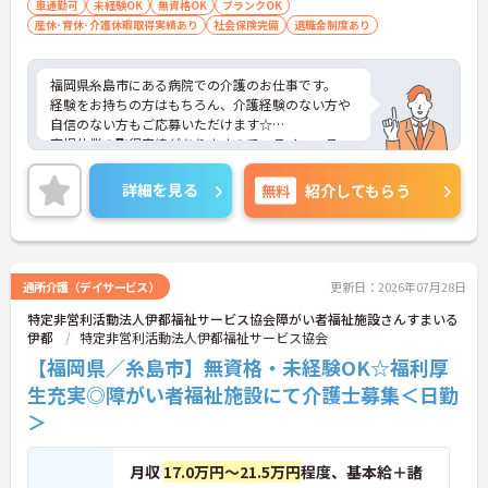
車通勤可
未経験OK
無資格OK
ブランクOK
産休･育休･介護休暇取得実績あり
社会保険完備
退職金制度あり
福岡県糸島市にある病院での介護のお仕事です。
経験をお持ちの方はもちろん、介護経験のない方や
自信のない方もご応募いただけます☆
育児休業の取得実績がありますので、ライフステー
ジに応じて長くお仕事を続けていくことができま
す。
詳細を見る
無料
紹介してもらう
車通勤が可能なので、遠くにお住まいの方もストレ
ス少なく通っていただけますよ♪
ご興味がある方は是非一度マイナビまでお問合せ下
さい。更に詳細などお伝えします。
通所介護（デイサービス）
更新日：2026年07月28日
特定非営利活動法人伊都福祉サービス協会障がい者福祉施設さんすまいる
伊都
特定非営利活動法人伊都福祉サービス協会
【福岡県／糸島市】無資格・未経験OK☆福利厚
生充実◎障がい者福祉施設にて介護士募集＜日勤
＞
月収
17.0万円～21.5万円
程度、基本給＋諸