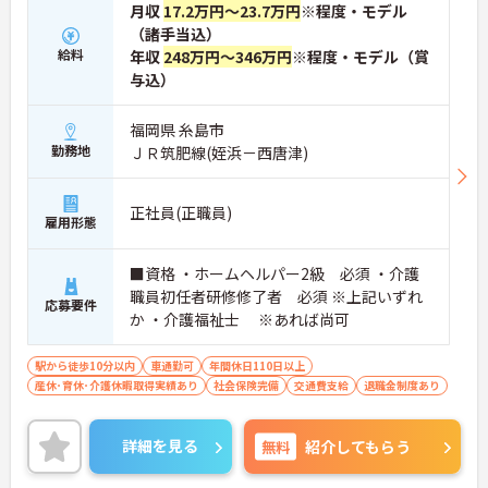
月収
17.2万円～23.7万円
※程度・モデル
（諸手当込）
給料
年収
248万円～346万円
※程度・モデル（賞
与込）
福岡県 糸島市
勤務地
ＪＲ筑肥線(姪浜－西唐津)
正社員(正職員)
雇用形態
■資格 ・ホームヘルパー2級 必須 ・介護
職員初任者研修修了者 必須 ※上記いずれ
応募要件
か ・介護福祉士 ※あれば尚可
駅から徒歩10分以内
車通勤可
年間休日110日以上
産休･育休･介護休暇取得実績あり
社会保険完備
交通費支給
退職金制度あり
詳細を見る
無料
紹介してもらう