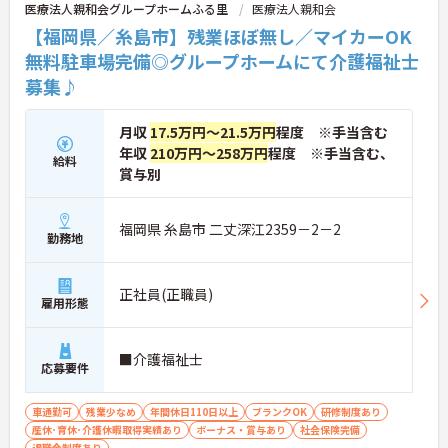
医療法人親和会グループホームふる里
医療法人親和会
【福岡県／糸島市】残業ほぼ無し／マイカーOK
無料駐車場完備◎グループホームにて介護福祉士
募集♪
月収
17.5万円～21.5万円
程度 ※手当含む
年収
210万円～258万円
程度 ※手当含む、
給料
賞与別
福岡県 糸島市 二丈深江2359－2－2
勤務地
正社員(正職員)
雇用形態
■介護福祉士
応募要件
車通勤可
残業少なめ
年間休日110日以上
ブランクOK
研修制度あり
産休･育休･介護休暇取得実績あり
ボーナス・賞与あり
社会保険完備
退職金制度あり