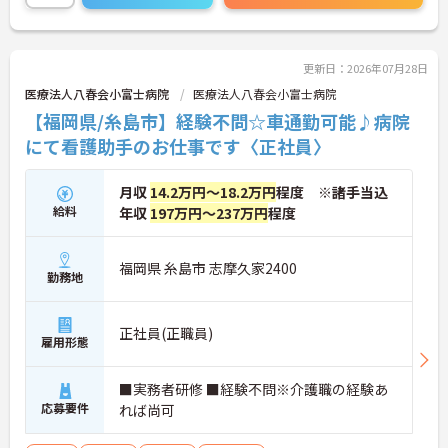
休める、社員にとって理想の働き方を実現できます
♪
育児休暇取得実績があり、小さなお子様がいらっし
更新日：2026年07月28日
ゃる方に理解があるので、安心して働いて頂けま
医療法人八春会小富士病院
医療法人八春会小富士病院
す。
【福岡県/糸島市】経験不問☆車通勤可能♪病院
マイカー通勤も可能なため、通勤に便利です。
にて看護助手のお仕事です〈正社員〉
ご興味がある方は是非一度マイナビまでお問合せ下
月収
14.2万円～18.2万円
程度 ※諸手当込
さい。更に詳細などお伝えします。
給料
年収
197万円～237万円
程度
福岡県 糸島市 志摩久家2400
勤務地
正社員(正職員)
雇用形態
■実務者研修 ■経験不問※介護職の経験あ
応募要件
れば尚可