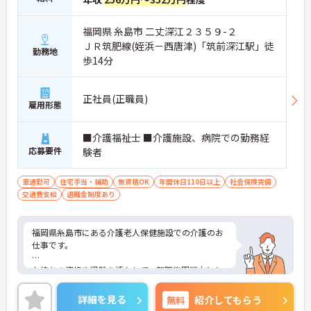
福岡県 糸島市 二丈深江２３５９-２
ＪＲ筑肥線(姪浜－西唐津)「筑前深江駅」徒
勤務地
歩14分
正社員(正職員)
雇用形態
■介護福祉士 ■介護施設、病院での勤務経
応募要件
験者
車通勤可
住宅手当・補助
無資格OK
年間休日110日以上
社会保険完備
交通費支給
退職金制度あり
福岡県糸島市にある介護老人保健施設での介護のお
仕事です。
お持ちの資格や経験を活かして、転職後即戦力とし
て活躍できる環境があります。
詳細を見る
無料
紹介してもらう
年間休日110日以上あり、しっかり働いてしっかり