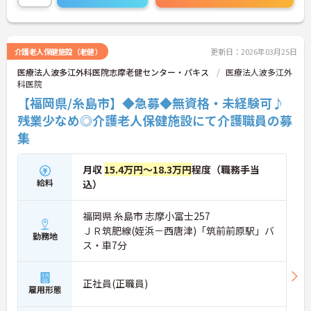
介護老人保健施設（老健）
更新日：2026年03月25日
医療法人波多江外科医院志摩老健センター・パキス
医療法人波多江外
科医院
【福岡県/糸島市】◆急募◆無資格・未経験可♪
残業少なめ◎介護老人保健施設にて介護職員の募
集
月収
15.4万円～18.3万円
程度（職務手当
給料
込）
福岡県 糸島市 志摩小富士257
ＪＲ筑肥線(姪浜－西唐津)「筑前前原駅」バ
勤務地
ス・車7分
正社員(正職員)
雇用形態