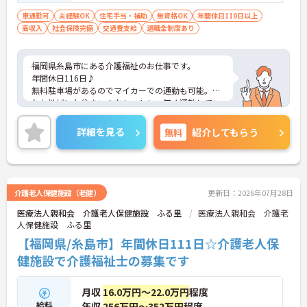
車通勤可
未経験OK
住宅手当・補助
無資格OK
年間休日110日以上
高収入
社会保険完備
交通費支給
退職金制度あり
福岡県糸島市にある介護福祉のお仕事です。
年間休日116日♪
無料駐車場があるのでマイカーでの通勤も可能。離
れた地域にお住まいの方もストレス無く通勤してい
ただけます。
ご興味がある方は是非一度マイナビまでお問合せ下
詳細を見る
無料
紹介してもらう
さい。更に詳細などお伝えします。
介護老人保健施設（老健）
更新日：2026年07月28日
医療法人親和会 介護老人保健施設 ふる里
医療法人親和会 介護老
人保健施設 ふる里
【福岡県/糸島市】年間休日111日☆介護老人保
健施設で介護福祉士の募集です
月収
16.0万円～22.0万円
程度
給料
年収
256万円～352万円
程度