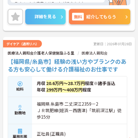
ライベートを充実させることができます♪
ご興味のある方には、面接対策ポイントなど、さら
に詳細をお話いたしますので、お気軽にご相談くだ
詳細を見る
無料
紹介してもらう
さい。
デイケア（通所リハ）
更新日：2026年07月28日
医療法人親和会介護老人保健施設ふる里
医療法人親和会
【福岡県/糸島市】経験の浅い方やブランクのあ
る方も安心して働ける介護福祉のお仕事です
月収
20.6万円～28.7万円
程度※諸手当込
給料
年収
299万円～408万円
程度
福岡県 糸島市 二丈深江2359－2
ＪＲ筑肥線(姪浜－西唐津)「筑前深江駅」徒
勤務地
歩15分
正社員(正職員)
雇用形態