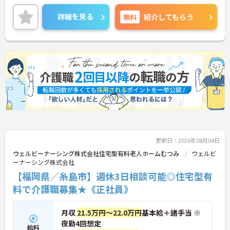
方はご面接ポイントをお伝えしますので、お気軽に
ご連絡ください。
詳細を見る
無料
紹介してもらう
更新日：2026年08月04日
ウェルビーナーシング株式会社住宅型有料老人ホームむつみ
ウェルビ
ーナーシング株式会社
【福岡県／糸島市】週休3日相談可能◎住宅型有
料で介護職募集★《正社員》
月収
21.5万円～22.0万円
基本給＋諸手当 ※
夜勤4回想定
給料