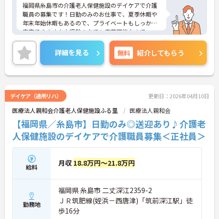
福岡県糸島市の介護老人保健施設のデイケアで介護
職員の募集です！日勤のみのお仕事で、夏季休暇や
年末年始休暇もあるので、プライベートもしっかり
充実できます♪未経験の方でも応募可能なので、こ
れから介護業界に挑戦したいという方にピッタリの
職場です！ご興味のある方は、面接ポイントをお伝
詳細を見る
無料
紹介してもらう
えしますので、お気軽にご連絡ください。
デイケア（通所リハ）
更新日：2026年04月10日
医療法人親和会介護老人保健施設ふる里
医療法人親和会
【福岡県／糸島市】日勤のみ◎送迎あり♪介護老
人保健施設のデイケアで介護職員募集＜正社員＞
月収
18.8万円～21.8万円
給料
福岡県 糸島市 二丈深江2359-2
ＪＲ筑肥線(姪浜－西唐津)「筑前深江駅」徒
勤務地
歩16分