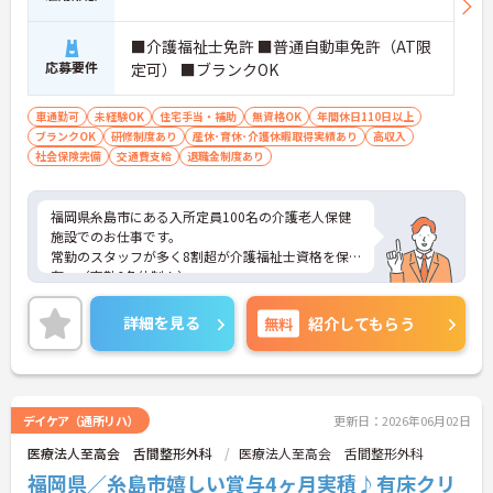
■介護福祉士免許 ■普通自動車免許（AT限
応募要件
定可） ■ブランクOK
車通勤可
未経験OK
住宅手当・補助
無資格OK
年間休日110日以上
ブランクOK
研修制度あり
産休･育休･介護休暇取得実績あり
高収入
社会保険完備
交通費支給
退職金制度あり
福岡県糸島市にある入所定員100名の介護老人保健
施設でのお仕事です。
常勤のスタッフが多く8割超が介護福祉士資格を保
有。（夜勤6名体制！）
常勤看護師11名体制。
風通しの良い環境で働きやすいこともおすすめのポ
詳細を見る
無料
紹介してもらう
イント♪
ご興味がある方は是非一度マイナビまでお問合せ下
さい。更に詳細などお伝えします。
デイケア（通所リハ）
更新日：2026年06月02日
医療法人至高会 舌間整形外科
医療法人至高会 舌間整形外科
福岡県／糸島市嬉しい賞与4ヶ月実積♪有床クリ