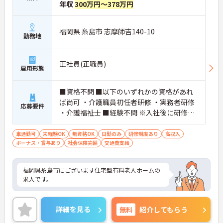
年収
300万円～378万円
福岡県 糸島市 志摩師吉140-10
勤務地
正社員(正職員)
雇用形態
■資格不問 ■以下のいずれかの資格があれ
ば尚可 ・介護職員初任者研修 ・実務者研修
応募要件
・介護福祉士 ■経験不問 ※入社後に研修を
行いますので経験に不安がある方もご安心
ください！
車通勤可
未経験OK
無資格OK
日勤のみ
研修制度あり
高収入
ボーナス・賞与あり
社会保険完備
交通費支給
福岡県糸島市にございます住宅型有料老人ホームの
求人です。
詳細を見る
無料
紹介してもらう