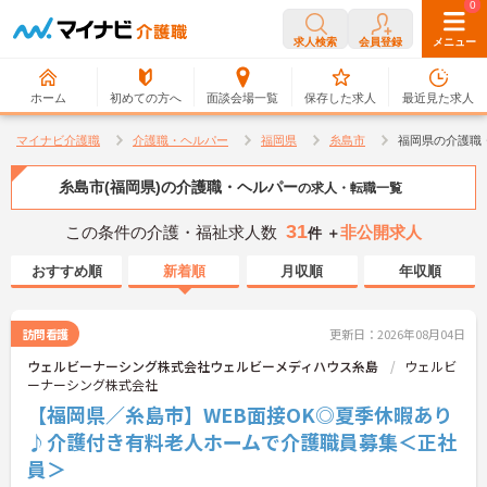
0
0
求人検索
会員登録
メニュー
ホーム
初めての方へ
面談会場一覧
保存した求人
最近見た求人
マイナビ介護職
介護職・ヘルパー
福岡県
糸島市
福岡県の介護職
糸島市(福岡県)の介護職・ヘルパー
の求人・転職一覧
31
この条件の介護・福祉求人数
非公開求人
件 ＋
おすすめ順
新着順
月収順
年収順
訪問看護
更新日：2026年08月04日
ウェルビーナーシング株式会社ウェルビーメディハウス糸島
ウェルビ
ーナーシング株式会社
【福岡県／糸島市】WEB面接OK◎夏季休暇あり
♪介護付き有料老人ホームで介護職員募集＜正社
員＞