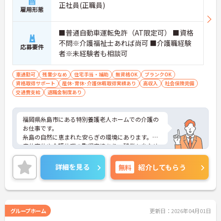
正社員(正職員)
雇用形態
■普通自動車運転免許（AT限定可） ■資格
不問※介護福祉士あれば尚可 ■介護職経験
応募要件
者※未経験者も相談可
車通勤可
残業少なめ
住宅手当・補助
無資格OK
ブランクOK
資格取得サポート
産休･育休･介護休暇取得実績あり
高収入
社会保険完備
交通費支給
退職金制度あり
福岡県糸島市にある特別養護老人ホームでの介護の
お仕事です。
糸島の自然に恵まれた安らぎの環境にあります。
産休育休や介護休暇の取得実績あり。残業も少なめ
ですのでご家庭と両立させながら、長期的に仕事に
取り組める職場です。
詳細を見る
無料
紹介してもらう
車通勤が可能なので、遠くにお住まいの方もストレ
ス少なく通っていただけますよ。
ご興味がある方は是非一度マイナビまでお問合せ下
さい。更に詳細などお伝えします。
グループホーム
更新日：2026年04月01日