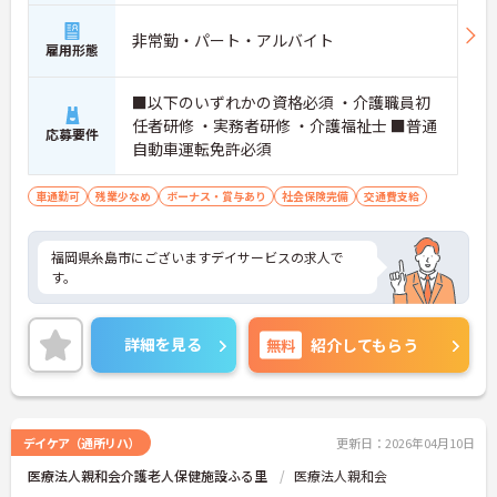
非常勤・パート・アルバイト
雇用形態
■以下のいずれかの資格必須 ・介護職員初
任者研修 ・実務者研修 ・介護福祉士 ■普通
応募要件
自動車運転免許必須
車通勤可
残業少なめ
ボーナス・賞与あり
社会保険完備
交通費支給
福岡県糸島市にございますデイサービスの求人で
す。
詳細を見る
無料
紹介してもらう
デイケア（通所リハ）
更新日：2026年04月10日
医療法人親和会介護老人保健施設ふる里
医療法人親和会