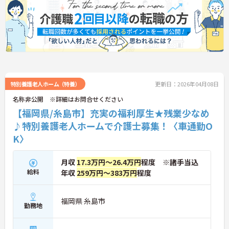
特別養護老人ホーム（特養）
更新日：2026年04月08日
名称非公開 ※詳細はお問合せください
【福岡県/糸島市】充実の福利厚生★残業少なめ
♪特別養護老人ホームで介護士募集！〈車通勤O
K〉
月収
17.3万円～26.4万円
程度 ※諸手当込
給料
年収
259万円～383万円
程度
福岡県 糸島市
勤務地