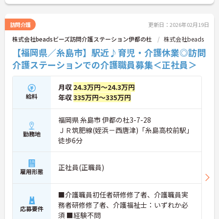
訪問介護
更新日：2026年02月19日
株式会社beadsビーズ訪問介護ステーション伊都の杜
株式会社beads
【福岡県／糸島市】駅近♪育児・介護休業◎訪問
介護ステーションでの介護職員募集＜正社員＞
月収
24.3万円～24.3万円
給料
年収
335万円～335万円
福岡県 糸島市 伊都の杜3-7-28
ＪＲ筑肥線(姪浜－西唐津)「糸島高校前駅」
勤務地
徒歩6分
正社員(正職員)
雇用形態
■介護職員初任者研修修了者、介護職員実
務者研修修了者、介護福祉士：いずれか必
応募要件
須 ■経験不問