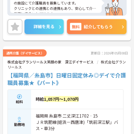
の施設にて介護職員を募集しています。
クリニックとの連携との連携もあり、安心して介護
業務に専念いただけます。
賞与は4ヶ月の支給実績もあり、しっかりと評価し
ていただけますのでモチベーションにつながりま
詳細を見る
無料
紹介してもらう
す。
ご興味のある方には、面接対策ポイントなど、さら
に詳細をお話しいたしますのでお気軽にご相談くだ
さい！
通所介護（デイサービス）
更新日：2026年05月08日
株式会社グランリールス笑顔の家 深江デイサービス
株式会社グラン
リールス
【福岡県／糸島市】日曜日固定休み◎デイで介護
職員募集★《パート》
時給
1,057円～1,070円
給料
福岡県 糸島市 二丈深江1702‐15
ＪＲ筑肥線(姪浜－西唐津)「筑前深江駅」バ
勤務地
ス・車3分