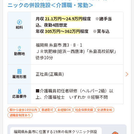
ニックの併設施設＜介護職・常勤＞
月収
21.1万円～24.9万円
程度 ※諸手当
込、夜勤4回想定
給料
年収
305万円～362万円
程度 ※賞与込
福岡県 糸島市 潤3‐8‐1
ＪＲ筑肥線(姪浜－西唐津)「糸島高校前駅」
勤務地
徒歩10分
正社員(正職員)
雇用形態
■介護職員初任者研修（ヘルパー2級）以
応募要件
上、介護福祉士 いずれか ※経験不問
駅から徒歩10分以内
車通勤可
未経験OK
社会保険完備
交通費支給
退職金制度あり
福岡県糸島市に位置する19床の有床クリニック併設