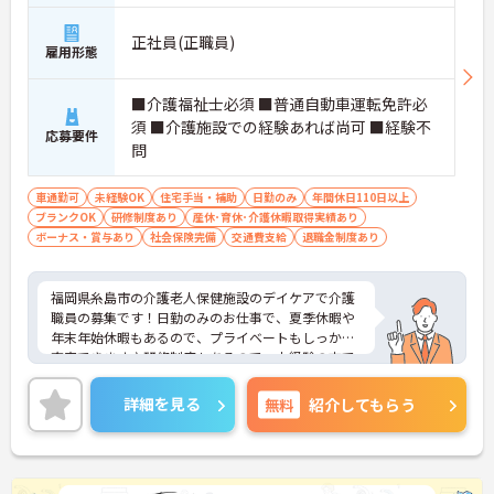
正社員(正職員)
雇用形態
■介護福祉士必須 ■普通自動車運転免許必
須 ■介護施設での経験あれば尚可 ■経験不
応募要件
問
車通勤可
未経験OK
住宅手当・補助
日勤のみ
年間休日110日以上
ブランクOK
研修制度あり
産休･育休･介護休暇取得実績あり
ボーナス・賞与あり
社会保険完備
交通費支給
退職金制度あり
福岡県糸島市の介護老人保健施設のデイケアで介護
職員の募集です！日勤のみのお仕事で、夏季休暇や
年末年始休暇もあるので、プライベートもしっかり
充実できます♪研修制度もあるので、未経験の方で
も安心して業務に慣れることができます！ご興味の
ある方は、面接ポイントをお伝えしますので、お気
詳細を見る
無料
紹介してもらう
軽にご連絡ください。