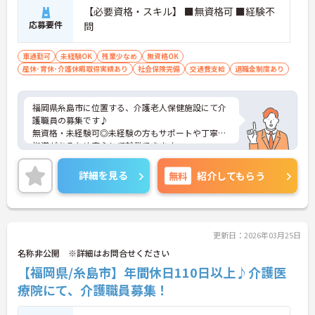
【必要資格・スキル】 ■無資格可 ■経験不
応募要件
問
車通勤可
未経験OK
残業少なめ
無資格OK
産休･育休･介護休暇取得実績あり
社会保険完備
交通費支給
退職金制度あり
福岡県糸島市に位置する、介護老人保健施設にて介
護職員の募集です♪
無資格・未経験可◎未経験の方もサポートや丁寧な
指導があるため安心して就業できます。
ご興味ある方には、面接のポイントなど、さらに詳
細をお話致しますのでお気軽にご相談ください。
詳細を見る
無料
紹介してもらう
更新日：2026年03月25日
名称非公開 ※詳細はお問合せください
【福岡県/糸島市】年間休日110日以上♪介護医
療院にて、介護職員募集！