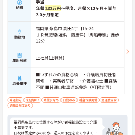
手当
給料
年収
232万円
～程度、月収×12ヶ月＋賞与
2.0ヶ月想定
福岡県 糸島市 高田4丁目15-24
ＪＲ筑肥線(姪浜－西唐津)「周船寺駅」徒歩
勤務地
12分
正社員(正職員)
雇用形態
■いずれかの資格必須 ・介護職員初任者
研修 ・実務者研修 ・介護福祉士 ■経験
応募要件
不問 ■普通自動車運転免許（AT限定可）
車通勤可
未経験OK
残業少なめ
日勤のみ
社会保険完備
交通費支給
退職金制度あり
福岡県糸島市に位置する障がい者福祉施設にて介護
士募集です。
日祝は固定休みのため、週末の予定を立てやすくプ