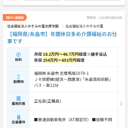
障がい者施設
更新日：2026年08月04日
社会福祉法人のぞみの里志摩学園
社会福祉法人のぞみの里
【福岡県/糸島市】年間休日多め介護福祉のお仕
事です
月収
18.2万円～46.7万円
程度※諸手当込
給料
年収
254万円～653万円
程度
福岡県 糸島市 志摩馬場1079-1
ＪＲ筑肥線(姪浜－西唐津)「糸島高校前駅」
勤務地
バス・車12分
正社員(正職員)
雇用形態
■普通自動車免許（AT限定可） ■経験不問
応募要件