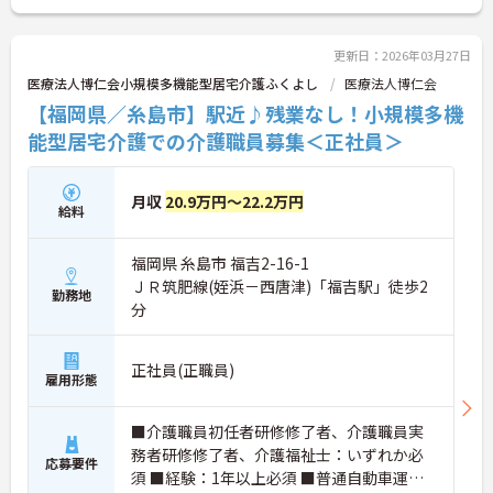
更新日：2026年03月27日
医療法人博仁会小規模多機能型居宅介護ふくよし
医療法人博仁会
【福岡県／糸島市】駅近♪残業なし！小規模多機
能型居宅介護での介護職員募集＜正社員＞
月収
20.9万円～22.2万円
給料
福岡県 糸島市 福吉2-16-1
ＪＲ筑肥線(姪浜－西唐津)「福吉駅」徒歩2
勤務地
分
正社員(正職員)
雇用形態
■介護職員初任者研修修了者、介護職員実
務者研修修了者、介護福祉士：いずれか必
応募要件
須 ■経験：1年以上必須 ■普通自動車運転