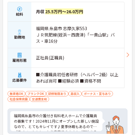
月収
25.5万円～26.0万円
給料
福岡県 糸島市 志摩久家553
ＪＲ筑肥線(姪浜－西唐津)「一貴山駅」バ
勤務地
ス・車16分
正社員(正職員)
雇用形態
■介護職員初任者研修（ヘルパー2級）以上
応募要件
あれば尚可 ■経験必須 ■資格不問
無資格OK
ブランクOK
研修制度あり
高収入
ボーナス・賞与あり
社会保険完備
交通費支給
福岡県糸島市の介護付き有料老人ホームで介護職員
の募集です！2024年11月にオープンした新しい施設
なので、とてもキレイです♪夏季休暇もあるので、
プライベートもしっかり充実できます！ご興味ある