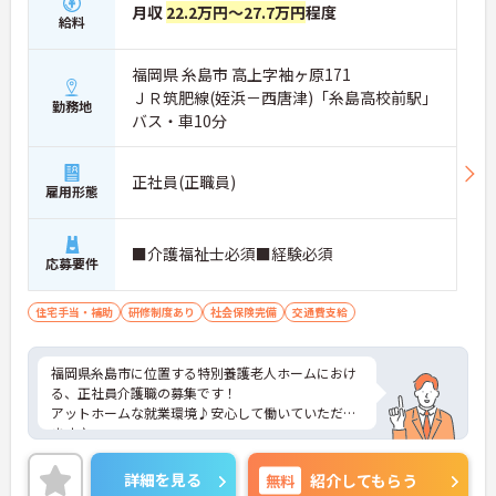
月収
22.2万円～27.7万円
程度
給料
福岡県 糸島市 高上字袖ヶ原171
ＪＲ筑肥線(姪浜－西唐津)「糸島高校前駅」
勤務地
バス・車10分
正社員(正職員)
雇用形態
■介護福祉士必須■経験必須
応募要件
住宅手当・補助
研修制度あり
社会保険完備
交通費支給
福岡県糸島市に位置する特別養護老人ホームにおけ
る、正社員介護職の募集です！
アットホームな就業環境♪安心して働いていただけ
ます♪
ご興味ある方には、面接対策ポイントなど、さらに
詳細をお話しいたしますのでお気軽にご相談くださ
詳細を見る
無料
紹介してもらう
い。