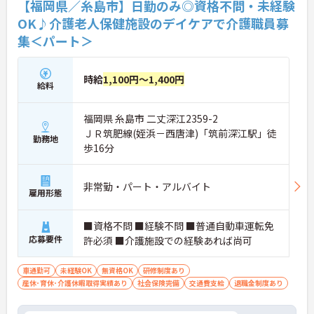
【福岡県／糸島市】日勤のみ◎資格不問・未経験
OK♪介護老人保健施設のデイケアで介護職員募
集＜パート＞
時給
1,100円～1,400円
給料
福岡県 糸島市 二丈深江2359-2
ＪＲ筑肥線(姪浜－西唐津)「筑前深江駅」徒
勤務地
歩16分
非常勤・パート・アルバイト
雇用形態
■資格不問 ■経験不問 ■普通自動車運転免
応募要件
許必須 ■介護施設での経験あれば尚可
車通勤可
未経験OK
無資格OK
研修制度あり
産休･育休･介護休暇取得実績あり
社会保険完備
交通費支給
退職金制度あり