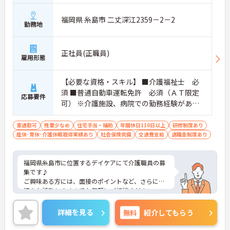
福岡県 糸島市 二丈深江2359－2－2
勤務地
正社員(正職員)
雇用形態
【必要な資格・スキル】 ■介護福祉士 必
須 ■普通自動車運転免許 必須（ＡＴ限定
応募要件
可） ※介護施設、病院での勤務経験があれ
ば尚可
車通勤可
残業少なめ
住宅手当・補助
年間休日110日以上
研修制度あり
産休･育休･介護休暇取得実績あり
社会保険完備
交通費支給
退職金制度あり
福岡県糸島市に位置するデイケアにて介護職員の募
集です♪
ご興味ある方には、面接のポイントなど、さらに詳
細をお話致しますのでお気軽にご相談ください。
詳細を見る
無料
紹介してもらう