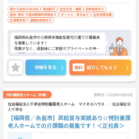
免許：必須
駅から徒歩10分以内
車通勤可
住宅手当・補助
研修制度あり
産休･育休･介護休暇取得実績あり
ボーナス・賞与あり
社会保険完備
交通費支給
退職金制度あり
福岡県糸島市の小規模多機能型居宅介護で介護職員
を募集しています！
残業がなく、退勤後にご家庭やプライベートの予定
を充実させることができ、オンオフのメリハリがつ
けやすい職場です◎最寄り駅から徒歩2分でマイカ
ー通勤も可能！無料駐車場も完備されており、様々
詳細を見る
無料
紹介してもらう
な手段で通勤できるのも嬉しいポイントです♪
ご興味のある方は、面接のポイントをお伝えします
のでお気軽にご連絡ください！
特別養護老人ホーム（特養）
更新日：2026年03月26日
社会福祉法人千草会特別養護老人ホーム マイネスハウス
社会福祉法
人千草会
【福岡県／糸島市】昇給賞与実績あり☆特別養護
老人ホームでの介護職の募集です！＜正社員＞