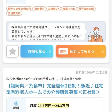
駅から徒歩10分以内
車通勤可
未経験OK
残業少なめ
社会保険完備
交通費支給
福岡県糸島市の訪問介護ステーションで介護職員を
募集しています！
最寄り駅から徒歩6分と好立地！通勤しやすいのも
嬉しいポイントです◎施設だけではなく、地域の方
のご自宅にも訪問し様々な方と関わりながら経験が
詰める環境で働くことができます♪
詳細を見る
無料
紹介してもらう
ご興味のある方は、面接のポイントをお伝えします
のでご連絡ください！
更新日：2026年01月26日
株式会社beadsビーズの家 伊都の杜
株式会社beads
【福岡県／糸島市】完全週休2日制！駅近♪住宅
型有料老人ホームでの介護職員募集＜正社員＞
月収
24.3万円～24.3万円
給料