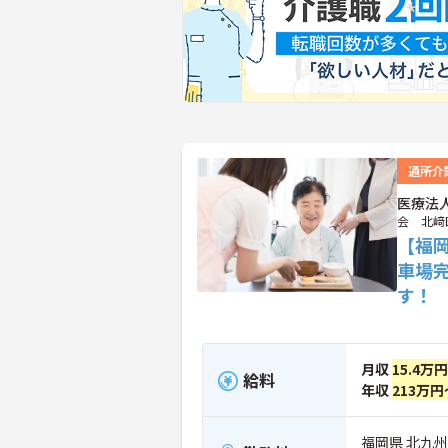
通所介
医療法
会 北﨑
【福
車場
す！
月収
15.4万
給料
年収
213万円
福岡県 北九州