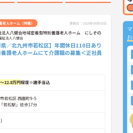
護老人ホーム（特養）
更新日：2026年08月05日
マ
祉法人八健会地域密着型特別養護老人ホーム にしぞの
お
福祉法人八健会
岡県／北九州市若松区】年間休日110日あり
別養護老人ホームにて介護職の募集＜正社員
円～22.8万円
程度※諸手当込
市若松区 西園町9-5
「若松駅」徒歩17分
)