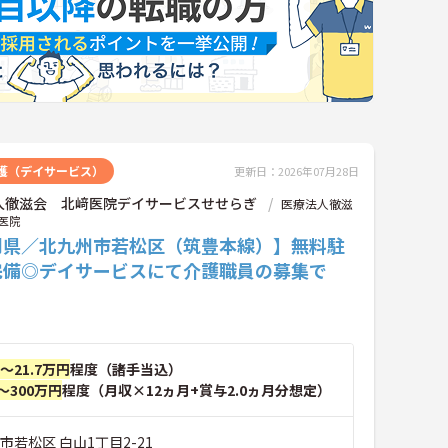
護（デイサービス）
更新日：2026年07月28日
人徹滋会 北﨑医院デイサービスせせらぎ
医療法人徹滋
医院
岡県／北九州市若松区（筑豊本線）】無料駐
完備◎デイサービスにて介護職員の募集で
円～21.7万円
程度（諸手当込）
～300万円
程度（月収×12ヵ月+賞与2.0ヵ月分想定）
市若松区 白山1丁目2-21