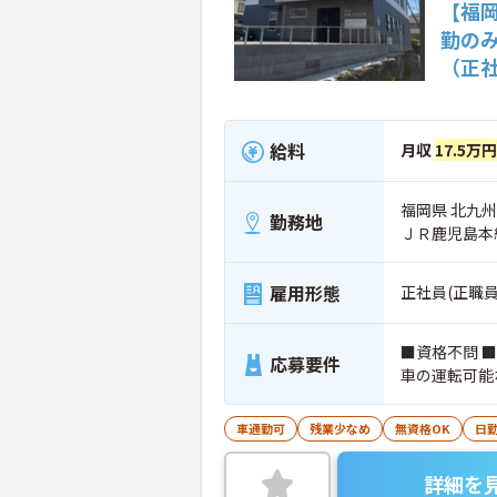
【福
勤の
（正
給料
月収
17.5万
福岡県 北九州
勤務地
ＪＲ鹿児島本
雇用形態
正社員(正職員
■資格不問 
応募要件
車の運転可能
車通勤可
残業少なめ
無資格OK
日
詳細を