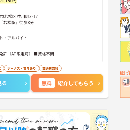
～1,150円
市若松区 中川町3-17
「若松駅」徒歩8分
ト・アルバイト
免許（AT限定可） ■資格不問
K
ボーナス・賞与あり
交通費支給
見る
無料
紹介してもらう