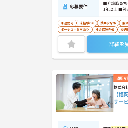
■介護職員初
応募要件
1年以上 ■
車通勤可
未経験OK
残業少なめ
無資
ボーナス・賞与あり
社会保険完備
交通
詳細を
通所介
株式会
【福
サー