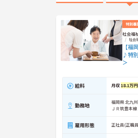
特別養
社会福
社会
【福
♪特
＞
給料
月収
18.1万
福岡県 北九州
勤務地
ＪＲ筑豊本線
雇用形態
正社員(正職員