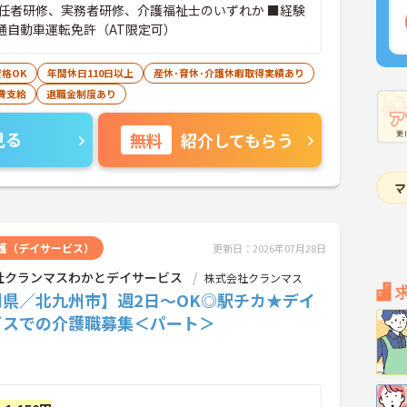
任者研修、実務者研修、介護福祉士のいずれか ■経験
普通自動車運転免許（AT限定可）
格OK
年間休日110日以上
産休･育休･介護休暇取得実績あり
費支給
退職金制度あり
見る
無料
紹介してもらう
護（デイサービス）
更新日：2026年07月28日
社クランマスわかとデイサービス
株式会社クランマス
岡県／北九州市】週2日～OK◎駅チカ★デイ
ビスでの介護職募集＜パート＞