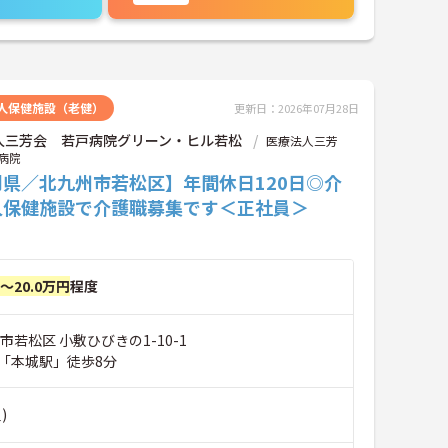
人保健施設（老健）
更新日：2026年07月28日
人三芳会 若戸病院グリーン・ヒル若松
医療法人三芳
病院
岡県／北九州市若松区】年間休日120日◎介
人保健施設で介護職募集です＜正社員＞
円～20.0万円
程度
市若松区 小敷ひびきの1-10-1
「本城駅」徒歩8分
)