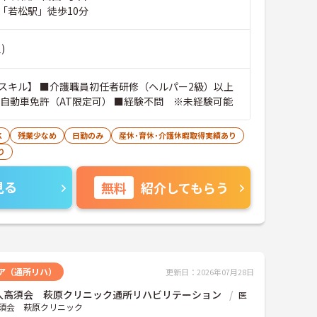
「若松駅」徒歩10分
)
スキル】 ■介護職員初任者研修（ヘルパー2級）以上
通自動車免許（AT限定可） ■経験不問 ※未経験可能
K
残業少なめ
日勤のみ
産休･育休･介護休暇取得実績あり
り
見る
無料
紹介してもらう
ア（通所リハ）
更新日：2026年07月28日
人高須会 萩原クリニック通所リハビリテーション
医
須会 萩原クリニック