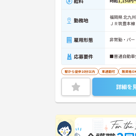
給料
時給
1,150円
福岡県 北九州
勤務地
ＪＲ筑豊本線
雇用形態
非常勤・パー
応募要件
■普通自動車
駅から徒歩10分以内
車通勤可
無資格O
詳細を