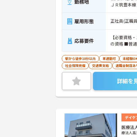
勤務地
ＪＲ筑豊本線
雇用形態
正社員(正職員
【必要資格・
応募要件
の資格 ■普
駅から徒歩10分以内
車通勤可
未経験O
社会保険完備
交通費支給
退職金制度あ
詳細を
デイケ
医療法
療法人高