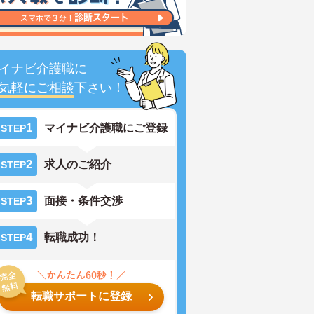
イナビ介護職に
気軽にご相談
下さい！
1
マイナビ介護職にご登録
STEP
2
求人のご紹介
STEP
3
面接・条件交渉
STEP
4
転職成功！
STEP
転職サポートに登録