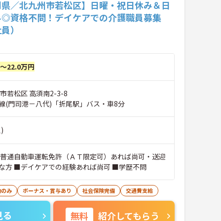
岡県／北九州市若松区】日曜・祝日休み＆日
み◎資格不問！デイケアでの介護職員募集
社員）
円～22.0万円
市若松区 高須南2-3-8
線(門司港－八代)「折尾駅」バス・車8分
)
■普通自動車運転免許（ＡＴ限定可）あれば尚可・送迎
な方 ■デイケアでの経験あれば尚可 ■学歴不問
勤のみ
ボーナス・賞与あり
社会保険完備
交通費支給
見る
無料
紹介してもらう