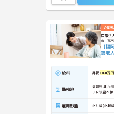
介護老
医療法
会 若戸
【福
護老
給料
月収
18.0万
福岡県 北九州
勤務地
ＪＲ筑豊本線
雇用形態
正社員(正職員