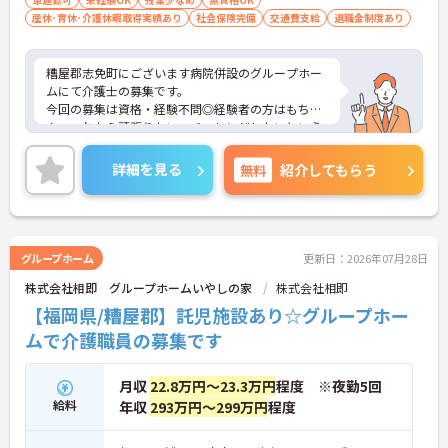
産休･育休･介護休暇取得実績あり
社会保険完備
交通費支給
退職金制度あり
糟屋郡志免町にございます病院併設のグループホー
ムにて介護士の募集です。
今回の募集は資格・経験不問◎経験者の方はもちろ
ん、これから頑張りたい、チャレンジしたいという
方にもオススメの求人！
残業はほとんどございませんので、出勤日でもプラ
詳細を見る
無料
紹介してもらう
イベートの予定が立てやすくオンオフの切り替えも
しやすい環境ですよ♪
またマイカー通勤OK 無料駐車場完備なので、通勤
のストレスが少ないのも嬉しいポイント！
ご興味ある方には、面接対策ポイントなど、さらに
グループホーム
更新日：2026年07月28日
詳細をお話しいたしますのでお気軽にご相談くださ
株式会社相即 グループホームいやしの家
株式会社相即
い。
【福岡県/糟屋郡】託児施設あり☆グループホー
ムで介護職員の募集です
月収
22.8万円～23.3万円
程度 ※夜勤5回
給料
年収
293万円～299万円
程度