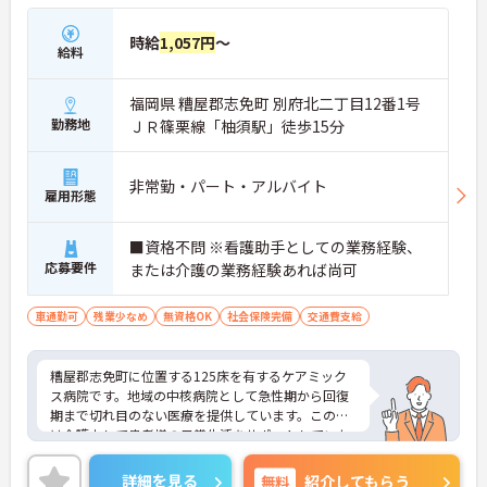
時給
1,057円
～
給料
福岡県 糟屋郡志免町 別府北二丁目12番1号
勤務地
ＪＲ篠栗線「柚須駅」徒歩15分
非常勤・パート・アルバイト
雇用形態
■資格不問 ※看護助手としての業務経験、
応募要件
または介護の業務経験あれば尚可
車通勤可
残業少なめ
無資格OK
社会保険完備
交通費支給
糟屋郡志免町に位置する125床を有するケアミック
ス病院です。地域の中核病院として急性期から回復
期まで切れ目のない医療を提供しています。この度
は介護士して患者様の日常生活をサポートしていた
だきます。ご興味のある方には、面接対策ポイント
など、さらに詳細をお話しいたしますのでお気軽に
詳細を見る
無料
紹介してもらう