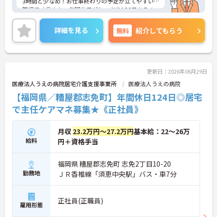
3時間と少なめ！お仕事終わりの予定が立てやすい
職場です◎また、年間休日がたっぷり126日あるの
も嬉しいポイント！交通費支給はもちろん、住宅手
当をはじめとした各種手当に加え、昇給や計3.00ヵ
詳細を見る
無料
紹介してもらう
月分の賞与実績があるので待遇面もばっちり！あな
たの頑張りがしっかり評価されます♪ご興味のある
方は面接ポイントをお伝えしますので、お気軽にご
相談ください！
更新日：2026年06月29日
医療法人うえの病院居宅介護支援事業所
医療法人うえの病院
【福岡県／糟屋郡志免町】年間休日124日◎居宅
で主任ケアマネ募集★《正社員》
月収
23.2万円～27.2万円
基本給：22～26万
給料
円＋資格手当
福岡県 糟屋郡志免町 志免2丁目10-20
勤務地
ＪＲ香椎線「須恵中央駅」バス・車7分
正社員(正職員)
雇用形態