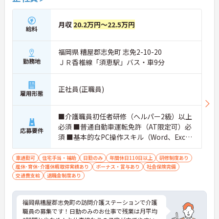
月収
20.2万円～22.5万円
給料
福岡県 糟屋郡志免町 志免2-10-20
勤務地
ＪＲ香椎線「須恵駅」バス・車9分
正社員(正職員)
雇用形態
■介護職員初任者研修（ヘルパー2級）以上
必須 ■普通自動車運転免許（AT限定可）必
応募要件
須 ■基本的なPC操作スキル（Word、Exce
l）あれば尚可
車通勤可
住宅手当・補助
日勤のみ
年間休日110日以上
研修制度あり
産休･育休･介護休暇取得実績あり
ボーナス・賞与あり
社会保険完備
交通費支給
退職金制度あり
福岡県糟屋郡志免町の訪問介護ステーションで介護
職員の募集です！日勤のみのお仕事で残業は月平均