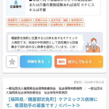
または介護の業務経験あれば尚可 ※ＰＣス
応募要件
キルは不要
車通勤可
未経験OK
残業少なめ
住宅手当・補助
無資格OK
年間休日110日以上
社会保険完備
交通費支給
退職金制度あり
糟屋郡志免町に位置する125床を有するケアミック
ス病院です。地域の中核病院として急性期から回復
期まで切れ目のない医療を提供しています。この度
は介護士して患者様の日常生活をサポートしていた
だきます。介護系の資格や経験がなくてもチャレン
ジいただけ、働きながら資格取得も目指します！ご
詳細を見る
無料
紹介してもらう
興味のある方には、面接対策ポイントなど、さらに
詳細をお話しいたしますのでお気軽にご相談くださ
い！
更新日：2026年07月22日
一般社団法人福岡県社会保険医療協会 社会保険仲原病院
一般社団法
人福岡県社会保険医療協会 社会保険仲原病院
【福岡県／糟屋郡志免町】ケアミックス病棟に
て、看護助手の募集です♪≪パート≫