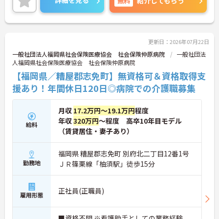
詳細を見る
無料
紹介してもらう
ご興味をお持ちの方はお気軽にお問い合わせくださ
い。
更新日：2026年07月22日
一般社団法人福岡県社会保険医療協会 社会保険仲原病院
一般社団法
人福岡県社会保険医療協会 社会保険仲原病院
【福岡県／糟屋郡志免町】無資格可＆資格取得支
援あり！年間休日120日◎病院での介護職募集
月収
17.2万円～19.1万円
程度
年収
320万円
～程度 高卒10年目モデル
給料
（賃貸居住・妻子あり）
福岡県 糟屋郡志免町 別府北二丁目12番1号
勤務地
ＪＲ篠栗線「柚須駅」徒歩15分
正社員(正職員)
雇用形態
■資格不問 ※看護助手としての業務経験、