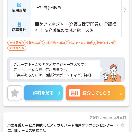
正社員(正職員)
雇用形態
■ケアマネジャー(介護支援専門員)、介護福
応募要件
祉士 ※介護職の実務経験 必須
車通勤可
残業少なめ
住宅手当・補助
託児所・育児補助
社会保険完備
交通費支給
グループホームでのケアマネジャー求人です！
アットホームな雰囲気が自慢です。
ご興味ある方には、面接対策ポイントなど、詳細を
お話しいたしますのでお気軽にご相談ください。
詳細を見る
無料
紹介してもらう
更新日：2026年03月16日
麻生介護サービス株式会社アップルハート糟屋ケアプランセンター
麻
生介護サービス株式会社