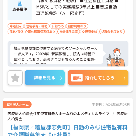
【求める資格・経験】 ■社会福祉士資格 ■
MSWとしての実務経験3年以上 ■普通自動
応募要件
車運転免許（ＡＴ限定可）
車通勤可
住宅手当・補助
日勤のみ
研修制度あり
産休･育休･介護休暇取得実績あり
社会保険完備
交通費支給
退職金制度あり
福岡県糟屋郡に位置する病院でのソーシャルワーカ
ー求人です。2002年に新築移転し、院内は綺麗で
広々としており、患者さまはもちろんのこと職員も
過ごしやすい環境です。
ご興味ある方には、面接対策ポイントなど、さらに
詳細をお話しいたしますのでお気軽にご相談くださ
詳細を見る
無料
紹介してもらう
い。
有料老人ホーム
更新日：2026年06月25日
医療法人柏愛会住宅型有料老人ホーム柏の木メディカルライフ
医療法
人柏愛会
【福岡県／糟屋郡志免町】日勤のみ◎住宅型有料
で介護職募集★《正社員》