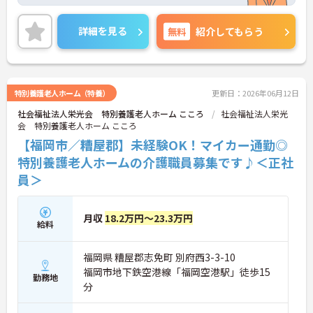
てみませんか？
アットホームな雰囲気の特別養護老人ホームで、入
居者様と向き合いながら働くことが出来ます☆ご興
詳細を見る
無料
紹介してもらう
味ある方は面接ポイントをお伝えしますので、お気
軽にお問い合わせください♪
特別養護老人ホーム（特養）
更新日：2026年06月12日
社会福祉法人栄光会 特別養護老人ホーム こころ
社会福祉法人栄光
会 特別養護老人ホーム こころ
【福岡市／糟屋郡】未経験OK！マイカー通勤◎
特別養護老人ホームの介護職員募集です♪＜正社
員＞
月収
18.2万円～23.3万円
給料
福岡県 糟屋郡志免町 別府西3-3-10
福岡市地下鉄空港線「福岡空港駅」徒歩15
勤務地
分