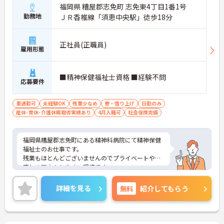
福岡県 糟屋郡志免町 志免東4丁目1番1号
勤務地
ＪＲ香椎線「須恵中央駅」徒歩18分
正社員(正職員)
雇用形態
■精神保健福祉士資格 ■経験不問
応募要件
車通勤可
未経験OK
残業少なめ
寮・借り上げ
日勤のみ
産休･育休･介護休暇取得実績あり
4月入職可
社会保険完備
福岡県糟屋郡志免町にある精神科病院にて精神保健
福祉士のお仕事です。
残業もほとんどございませんのでプライベートや家
庭との両立もしやすい環境です。
ご興味ある方には、面接対策ポイントなど、さらに
詳細をお話しいたしますのでお気軽にご相談くださ
詳細を見る
無料
紹介してもらう
い。