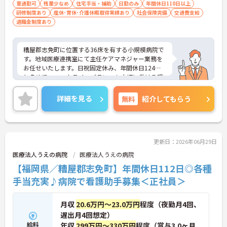
車通勤可
残業少なめ
住宅手当・補助
日勤のみ
年間休日110日以上
研修制度あり
産休･育休･介護休暇取得実績あり
社会保険完備
交通費支給
退職金制度あり
糟屋郡志免町に位置する36床を有する小規模病院で
す。地域医療連携室にて主任ケアマネジャー業務を
お任せいたします。日祝固定休み、年間休日124日
と多めで、ワークライフバランスも大切に働ける環
境です。充実した手当も魅力の一つです。ご興味の
ある方には、面接対策ポイントなど、さらに詳細を
詳細を見る
無料
紹介してもらう
お話しいたしますのでお気軽にご相談ください！
更新日：2026年06月29日
医療法人うえの病院
医療法人うえの病院
【福岡県／糟屋郡志免町】年間休日112日◎各種
手当充実♪病院で看護助手募集＜正社員＞
月収
20.6万円～23.0万円
程度（夜勤月4回、
遅出月4回想定）
給料
年収
299万円～330万円
程度（賞与3.0ヶ月