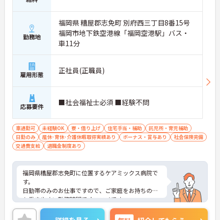
福岡県 糟屋郡志免町 別府西三丁目8番15号
福岡市地下鉄空港線「福岡空港駅」バス・
勤務地
車11分
正社員(正職員)
雇用形態
■社会福祉士必須 ■経験不問
応募要件
車通勤可
未経験OK
寮・借り上げ
住宅手当・補助
託児所・育児補助
日勤のみ
産休･育休･介護休暇取得実績あり
ボーナス・賞与あり
社会保険完備
交通費支給
退職金制度あり
福岡県糟屋郡志免町に位置するケアミックス病院で
す。
日勤帯のみのお仕事ですので、ご家庭をお持ちの方
も働きやすい勤務時間でオススメです。
託児所があり、お子さんのいらっしゃる方でも安心
して働けます。