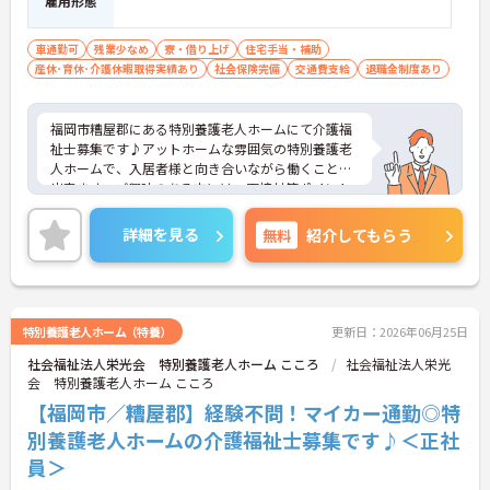
雇用形態
車通勤可
残業少なめ
寮・借り上げ
住宅手当・補助
産休･育休･介護休暇取得実績あり
社会保険完備
交通費支給
退職金制度あり
福岡市糟屋郡にある特別養護老人ホームにて介護福
祉士募集です♪アットホームな雰囲気の特別養護老
人ホームで、入居者様と向き合いながら働くことが
出来ます。ご興味のある方には、面接対策ポイント
など、さらに詳細をご案内しますのでお気軽にご相
談ください！
詳細を見る
無料
紹介してもらう
特別養護老人ホーム（特養）
更新日：2026年06月25日
社会福祉法人栄光会 特別養護老人ホーム こころ
社会福祉法人栄光
会 特別養護老人ホーム こころ
【福岡市／糟屋郡】経験不問！マイカー通勤◎特
別養護老人ホームの介護福祉士募集です♪＜正社
員＞