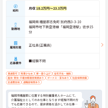
月収
18.2万円～23.3万円
給料
福岡県 糟屋郡志免町 別府西3-3-10
福岡市地下鉄空港線「福岡空港駅」徒歩15
勤務地
分
正社員(正職員)
雇用形態
■経験不問
応募要件
車通勤可
残業少なめ
寮・借り上げ
住宅手当・補助
産休･育休･介護休暇取得実績あり
ボーナス・賞与あり
社会保険完備
交通費支給
退職金制度あり
福岡市糟屋郡に位置する特別養護老人ホームにて、
介護福祉士としてのお仕事となります!経験不問の方
でも応募できるので、是非資格を活かしてお仕事し