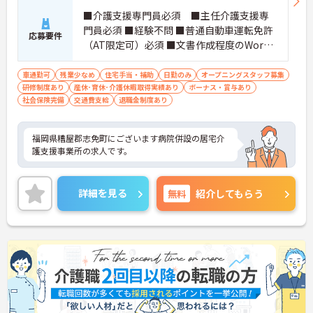
■介護支援専門員必須 ■主任介護支援専
門員必須 ■経験不問 ■普通自動車運転免許
応募要件
（AT限定可）必須 ■文書作成程度のWor
d、データ入力程度のExcelスキル
車通勤可
残業少なめ
住宅手当・補助
日勤のみ
オープニングスタッフ募集
研修制度あり
産休･育休･介護休暇取得実績あり
ボーナス・賞与あり
社会保険完備
交通費支給
退職金制度あり
福岡県糟屋郡志免町にございます病院併設の居宅介
護支援事業所の求人です。
詳細を見る
無料
紹介してもらう