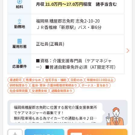
月収
21.0万円～27.0万円
程度 諸手当含む
給料
福岡県 糟屋郡志免町 志免2-10-20
勤務地
ＪＲ香椎線「新原駅」バス・車6分
正社員(正職員)
雇用形態
■資格：介護支援専門員（ケアマネジャ
応募要件
ー） ■普通自動車免許必須（AT限定不可）
車通勤可
残業少なめ
住宅手当・補助
日勤のみ
年間休日110日以上
研修制度あり
産休･育休･介護休暇取得実績あり
ボーナス・賞与あり
社会保険完備
交通費支給
退職金制度あり
福岡県糟屋郡志免町に位置する居宅介護支援事業所
でケアマネジャーの募集です！
無料駐車場もある為マイカーでの通勤も楽々♪日勤
のみのお仕事で、年間休日120日以上もあり、プラ
イベートとの両立を目指す方におすすめの環境で
す！昇給や賞与制度があり、頑張りが評価されてし