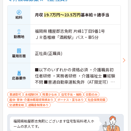
月収
19.7万円～23.5万円
基本給＋諸手当
給料
福岡県 糟屋郡志免町 片峰1丁目9番1号
勤務地
ＪＲ香椎線「酒殿駅」バス・車5分
正社員(正職員)
雇用形態
■以下のいずれかの資格必須 ・介護職員初
任者研修 ・実務者研修 ・介護福祉士 ■経験
応募要件
不問 ■普通自動車運転免許（AT限定可）必
須
車通勤可
未経験OK
残業少なめ
住宅手当・補助
日勤のみ
産休･育休･介護休暇取得実績あり
ボーナス・賞与あり
社会保険完備
交通費支給
退職金制度あり
福岡県粕屋郡志免町にございます住宅型有料老人ホ
ームの求人です。