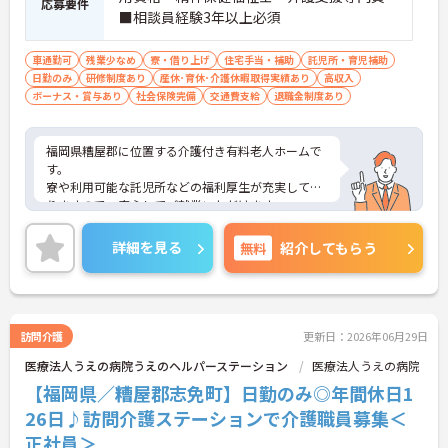
応募要件
■相談員経験3年以上必須
車通勤可
残業少なめ
寮・借り上げ
住宅手当・補助
託児所・育児補助
日勤のみ
研修制度あり
産休･育休･介護休暇取得実績あり
高収入
ボーナス・賞与あり
社会保険完備
交通費支給
退職金制度あり
福岡県糟屋郡に位置する介護付き有料老人ホームで
す。
寮や利用可能な託児所などの福利厚生が充実してお
りますので、安心してご就業いただけます。
昇給や賞与制度があり頑張りが評価されてしっかり
と職員に還元されます。
詳細を見る
無料
紹介してもらう
ご興味のある方には、面接対策ポイントなど、さら
に詳細をお話しいたしますのでお気軽にご相談くだ
さい！
訪問介護
更新日：2026年06月29日
医療法人うえの病院うえのヘルパーステーション
医療法人うえの病院
【福岡県／糟屋郡志免町】日勤のみ◎年間休日1
26日♪訪問介護ステーションで介護職員募集＜
正社員＞