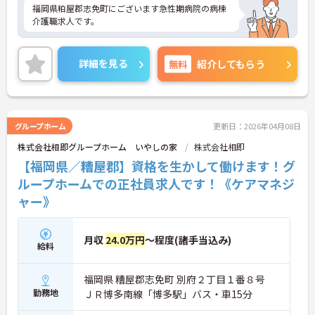
福岡県粕屋郡志免町にございます急性期病院の病棟
介護職求人です。
詳細を見る
無料
紹介してもらう
グループホーム
更新日：2026年04月08日
株式会社相即グループホーム いやしの家
株式会社相即
【福岡県／糟屋郡】資格を生かして働けます！グ
ループホームでの正社員求人です！《ケアマネジ
ャー》
月収
24.0万円
～程度(諸手当込み)
給料
福岡県 糟屋郡志免町 別府２丁目１番８号
勤務地
ＪＲ博多南線「博多駅」バス・車15分