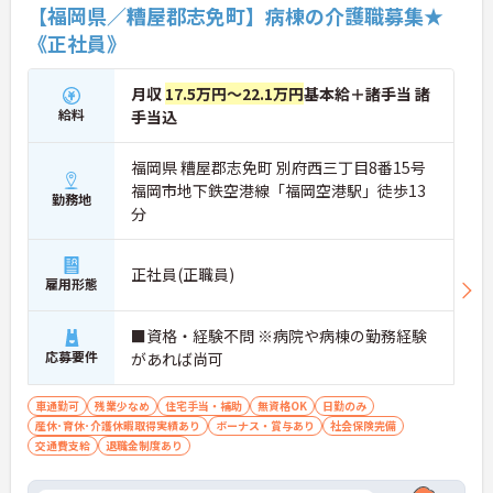
【福岡県／糟屋郡志免町】病棟の介護職募集★
《正社員》
月収
17.5万円～22.1万円
基本給＋諸手当 諸
給料
手当込
福岡県 糟屋郡志免町 別府西三丁目8番15号
福岡市地下鉄空港線「福岡空港駅」徒歩13
勤務地
分
正社員(正職員)
雇用形態
■資格・経験不問 ※病院や病棟の勤務経験
応募要件
があれば尚可
車通勤可
残業少なめ
住宅手当・補助
無資格OK
日勤のみ
産休･育休･介護休暇取得実績あり
ボーナス・賞与あり
社会保険完備
交通費支給
退職金制度あり