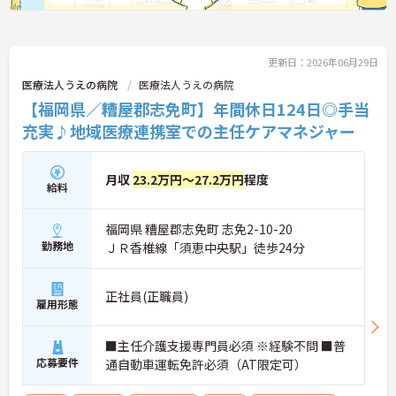
更新日：2026年06月29日
医療法人うえの病院
医療法人うえの病院
【福岡県／糟屋郡志免町】年間休日124日◎手当
充実♪地域医療連携室での主任ケアマネジャー
月収
23.2万円～27.2万円
程度
給料
福岡県 糟屋郡志免町 志免2-10-20
勤務地
ＪＲ香椎線「須恵中央駅」徒歩24分
正社員(正職員)
雇用形態
■主任介護支援専門員必須 ※経験不問 ■普
応募要件
通自動車運転免許必須（AT限定可）