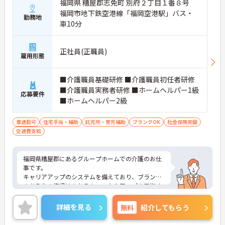
福岡県 糟屋郡志免町 別府２丁目１番８号
福岡市地下鉄空港線「福岡空港駅」バス・
勤務地
車10分
正社員(正職員)
雇用形態
■介護職員基礎研修 ■介護職員初任者研修
■介護職員実務者研修 ■ホームヘルパー1級
応募要件
■ホームヘルパー2級
車通勤可
住宅手当・補助
託児所・育児補助
ブランクOK
社会保険完備
交通費支給
福岡県糟屋郡にあるグループホームでの介護のお仕
事です。
キャリアアップのシステムを備えており、ブランク
のある方の復帰はもちろん、スキルアップを目指す
方にとっても最適です◎
利用可能な託児施設もあります!
詳細を見る
無料
紹介してもらう
ご興味がある方は是非一度マイナビまでお問合せ下
さい。更に詳細などお伝えします。