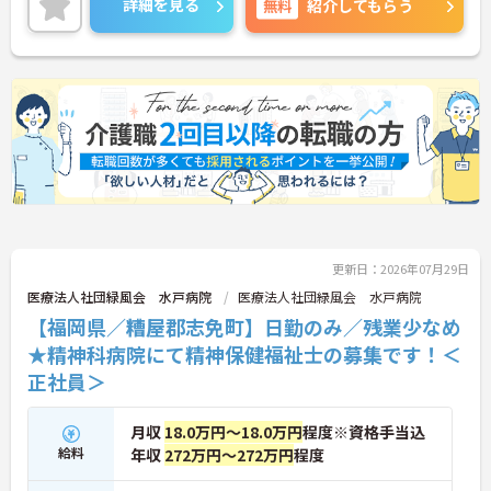
詳細を見る
無料
紹介してもらう
っかりと還元されます。さらに住宅手当などの各種
手当もあるのは嬉しいポイントです◎
こちらの求人にご興味がございましたら面接のポイ
ントもお伝えしますので是非ご応募お待ちしており
ます。
更新日：2026年07月29日
医療法人社団緑風会 水戸病院
医療法人社団緑風会 水戸病院
【福岡県／糟屋郡志免町】日勤のみ／残業少なめ
★精神科病院にて精神保健福祉士の募集です！＜
正社員＞
月収
18.0万円～18.0万円
程度※資格手当込
給料
年収
272万円～272万円
程度