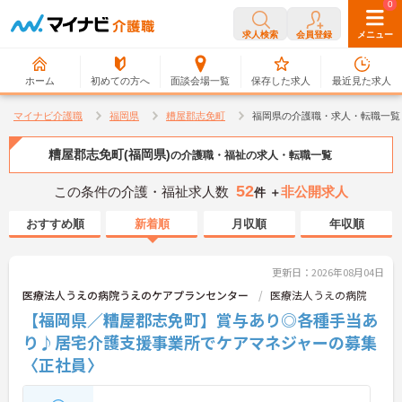
0
0
求人検索
会員登録
メニュー
ホーム
初めての方へ
面談会場一覧
保存した求人
最近見た求人
マイナビ介護職
福岡県
糟屋郡志免町
福岡県の介護職・求人・転職一覧
糟屋郡志免町(福岡県)
の介護職・福祉の求人・転職一覧
52
この条件の介護・福祉求人数
非公開求人
件 ＋
おすすめ順
新着順
月収順
年収順
更新日：2026年08月04日
医療法人うえの病院うえのケアプランセンター
医療法人うえの病院
【福岡県／糟屋郡志免町】賞与あり◎各種手当あ
り♪居宅介護支援事業所でケアマネジャーの募集
〈正社員〉