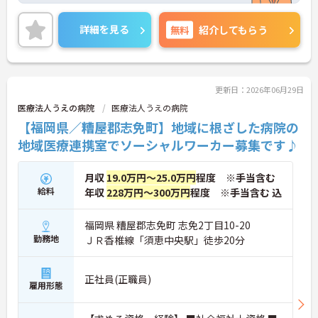
未経験の方でも丁寧な指導があるので安心してスタ
ートできます。夜勤手当や住宅手当、家族手当など
詳細を見る
無料
紹介してもらう
福利厚生も充実しており、賞与は年2回、年間休日1
12日とプライベートも大切にできます。マイカー通
勤可能で駐車場も無料。地域医療に貢献しながら、
安定した環境で長く働きたい方におすすめです。
ご興味のある方には、面接対策ポイントなどさらに
更新日：2026年06月29日
詳細をお話いたしますので、お気軽にご相談くださ
医療法人うえの病院
医療法人うえの病院
い。
【福岡県／糟屋郡志免町】地域に根ざした病院の
地域医療連携室でソーシャルワーカー募集です♪
月収
19.0万円～25.0万円
程度 ※手当含む
給料
年収
228万円～300万円
程度 ※手当含む 込
福岡県 糟屋郡志免町 志免2丁目10-20
勤務地
ＪＲ香椎線「須恵中央駅」徒歩20分
正社員(正職員)
雇用形態