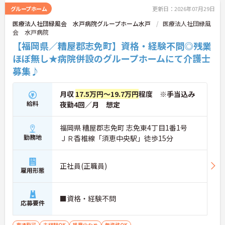
グループホーム
更新日：2026年07月29日
医療法人社団緑風会 水戸病院グループホーム水戸
医療法人社団緑風
会 水戸病院
【福岡県／糟屋郡志免町】資格・経験不問◎残業
ほぼ無し★病院併設のグループホームにて介護士
募集♪
月収
17.5万円～19.7万円
程度 ※手当込み
給料
夜勤4回／月 想定
福岡県 糟屋郡志免町 志免東4丁目1番1号
勤務地
ＪＲ香椎線「須恵中央駅」徒歩15分
正社員(正職員)
雇用形態
■資格・経験不問
応募要件
車通勤可
未経験OK
残業少なめ
無資格OK