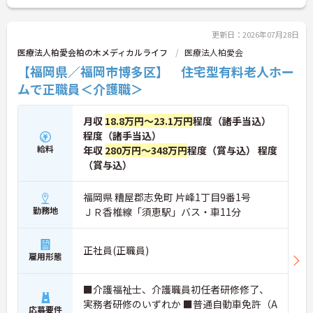
更新日：2026年07月28日
医療法人柏愛会柏の木メディカルライフ
医療法人柏愛会
【福岡県／福岡市博多区】 住宅型有料老人ホー
ムで正職員＜介護職＞
月収
18.8万円～23.1万円
程度（諸手当込）
程度（諸手当込）
給料
年収
280万円～348万円
程度（賞与込） 程度
（賞与込）
福岡県 糟屋郡志免町 片峰1丁目9番1号
勤務地
ＪＲ香椎線「須恵駅」バス・車11分
正社員(正職員)
雇用形態
■介護福祉士、介護職員初任者研修修了、
実務者研修のいずれか ■普通自動車免許（A
応募要件