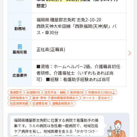
想定）
福岡県 糟屋郡志免町 志免2-10-20
西鉄天神大牟田線「西鉄福岡(天神)駅」バ
勤務地
ス・車30分
正社員(正職員)
雇用形態
■資格：ホームヘルパー2級、介護職員初任
者研修、介護福祉士（いずれもあれば尚
応募要件
可） ■経験：看護助手経験あれば尚可
車通勤可
未経験OK
住宅手当・補助
無資格OK
年間休日110日以上
研修制度あり
産休･育休･介護休暇取得実績あり
ボーナス・賞与あり
社会保険完備
交通費支給
退職金制度あり
福岡県糟屋郡志免町に位置する病院で看護助手の募
集です。うえの病院は急性期一般病院で、地域包括
ケア病床を有し、地域医療を支える「かかりつけ
医」として心のこもった医療を提供しています。