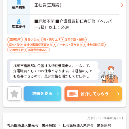
正社員(正職員)
雇用形態
■経験不問 ■介護職員初任者研修（ヘルパ
応募要件
ー2級）以上：必須
車通勤可
残業少なめ
寮・借り上げ
住宅手当・補助
産休･育休･介護休暇取得実績あり
ボーナス・賞与あり
社会保険完備
交通費支給
退職金制度あり
福岡市糟屋郡に位置する特別養護老人ホームにて、
介護職員としてのお仕事となります。未経験の方で
も応募できるので、是非資格を活かしてお仕事して
みませんか？
アットホームな雰囲気の特別養護老人ホームで、入
居者様と向き合いながら働くことが出来ます☆ご興
詳細を見る
無料
紹介してもらう
味ある方は面接ポイントをお伝えしますので、お気
軽にお問い合わせください♪
更新日：2026年05月29日
社会医療法人栄光会 栄光病院
社会医療法人栄光会 栄光病院