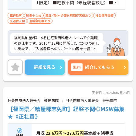
T限定） ■経験不問（未経験者歓迎） ■パ
ソコンにて簡単な入力業務あり
車通勤可
残業少なめ
産休･育休･介護休暇取得実績あり
社会保険完備
交通費支給
退職金制度あり
福岡県粕屋郡にある住宅型有料老人ホームで介護職
のお仕事です。2016年12月に開所したばかりの新し
い施設で、ご入居者様へのサポート内容を一緒に築
き上げてくださる方を募集します。スキル向上のた
めの研修費用支給制度があり、スキルアップしたい
方には嬉しいサポート。無料駐車場がありマイカー
詳細を見る
無料
紹介してもらう
通勤も可能です。少しでもご興味を持たれました
ら、お気軽にお問い合わせください。
更新日：2026年07月28日
社会医療法人栄光会 栄光病院
社会医療法人栄光会 栄光病院
【福岡県／糟屋郡志免町】経験不問◎MSW募集
★《正社員》
月収
22.6万円～27.6万円
基本給＋諸手当
給料