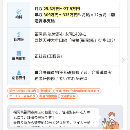
月収
25.8万円～27.9万円
年収
309万円～335万円
※月給×12ヵ月／別
給料
途賞与支給
福岡県 筑紫野市 永岡1489-1
勤務地
西鉄天神大牟田線「桜台(福岡)駅」徒歩10分
正社員(正職員)
雇用形態
■介護職員初任者研修修了者、介護職員実
応募要件
務者研修修了者いずれか必須
駅から徒歩10分以内
車通勤可
産休･育休･介護休暇取得実績あり
ボーナス・賞与あり
社会保険完備
交通費支給
福岡県福岡市南区に位置する、住宅型有料老人ホー
ムにて介護職の募集です！
最寄り駅から徒歩約10分と好立地で、マイカー通勤
も可能なので通勤らくらく、余分なストレスがかか