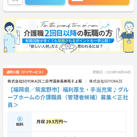
定期的な面談があり、資格取得支援制度も完備して
いるため着実にスキルを磨ける環境です。待遇面で
は、月給に加えて年2回の賞与や実績に応じた特別
報酬の支給制度があり、日々の努力が収入に直結し
ます。残業がほぼなく年間17日のリフレッシュ休暇
を利用できるほか、定年65歳かつ70歳までの再雇用
制度を設けているため、ワークライフバランスを保
ちながら長期的にキャリアを築いていけます。自分
らしい身だしなみで働ける点も魅力の一つであり、
安定した基盤のもとで新たな挑戦が期待できます。
★おすすめPOINT★
【毎朝のミーティングで情報を共有し、スタッフ間
で円滑に連携できる体制です】
通所介護（デイサービス）
更新日：2026年08月04日
・スタッフ全員で毎朝お客様の体調や変化を共有す
株式会社SOYOKAZE二日市温泉長寿苑そよ風
株式会社SOYOKAZE
る仕組みにより、多職種間でスムーズな連携を図る
【福岡県／筑紫野市】福利厚生・手当充実♪グル
ことができます。
・困った時もすぐに相談してフォローし合える風通
ープホームの介護職員（管理者候補）募集＜正社
しの良い職場環境のため、周囲との信頼関係を深め
員＞
ながら業務に取り組めます。
【充実したフォローアップ体制と資格取得支援で、
月収
29.5万円
～
着実にキャリアを積んでいけます】
給料
・経験や年齢に関係なくOJT制度で先輩スタッフか
ら丁寧な指導を受けられるため、業務の疑問や不安