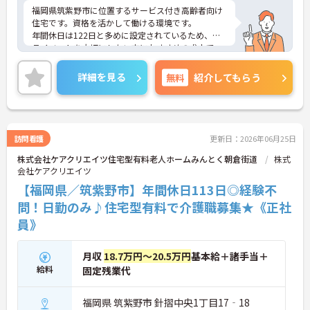
福岡県筑紫野市に位置するサービス付き高齢者向け
住宅です。資格を活かして働ける環境です。
年間休日は122日と多めに設定されているため、プ
ライベートを大切にしたい方におすすめの求人で
す。
ご興味のある方には、面接対策ポイントなど、さら
詳細を見る
無料
紹介してもらう
に詳細をお話しいたしますのでお気軽にご相談くだ
さい！
訪問看護
更新日：2026年06月25日
株式会社ケアクリエイツ住宅型有料老人ホームみんとく朝倉街道
株式
会社ケアクリエイツ
【福岡県／筑紫野市】年間休日113日◎経験不
問！日勤のみ♪住宅型有料で介護職募集★《正社
員》
月収
18.7万円～20.5万円
基本給＋諸手当＋
給料
固定残業代
福岡県 筑紫野市 針摺中央1丁目17‐18