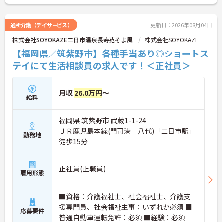
・社員一人ひとりの個性や価値観を大切にする方針
のもと、清潔感と節度を保つことで髪色やネイルな
どが原則自由とされています。
通所介護（デイサービス）
更新日：2026年08月04日
・自分らしさを維持しながら働ける柔軟な社内規定
が整っているため、型にとらわれずストレスの少な
株式会社SOYOKAZE二日市温泉長寿苑そよ風
株式会社SOYOKAZE
い状態でご活躍いただけます。
【福岡県／筑紫野市】各種手当あり◎ショートス
テイにて生活相談員の求人です！＜正社員＞
月収
26.0万円
～
給料
福岡県 筑紫野市 武蔵1-1-24
ＪＲ鹿児島本線(門司港－八代)「二日市駅」
勤務地
徒歩15分
正社員(正職員)
雇用形態
■資格：介護福祉士、社会福祉士、介護支
援専門員、社会福祉主事：いずれか必須 ■
応募要件
普通自動車運転免許：必須 ■経験：必須