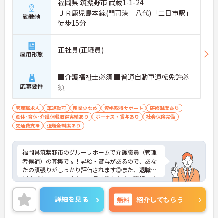
をその場で解消できます。
福岡県 筑紫野市 武蔵1-1-24
・定期的な面談やフォロー研修に加えて各種資格の
ＪＲ鹿児島本線(門司港－八代)「二日市駅」
勤務地
取得支援制度も活用できることで、介護の専門性を
徒歩15分
高めながら成長を目指せます。
【業績や日々の努力を多角的に評価する「特別報酬
正社員(正職員)
雇用形態
制度」で、収入アップが期待できます】
・賞与とは別に、円滑な施設運営への協力やチーム
ワークなどの貢献度合いを評価して特別報酬を支給
■介護福祉士必須 ■普通自動車運転免許必
する独自の仕組みがあります。
応募要件
須
・一人ひとりの頑張りが目に見える形でしっかりと
還元されるため、高いモチベーションを維持しなが
ら仕事に向き合うことができます。
管理職求人
車通勤可
残業少なめ
資格取得サポート
研修制度あり
産休･育休･介護休暇取得実績あり
ボーナス・賞与あり
社会保険完備
【豊富な休暇制度を利用して、長期的に無理のない
交通費支給
退職金制度あり
ペースで働けます】
・年間17日間のリフレッシュ休暇や産前産後・育児
休暇など多様な休暇制度を利用して私生活を大切に
福岡県筑紫野市のグループホームで介護職員（管理
できます。
者候補）の募集です！昇給・賞与があるので、あな
・65歳の定年後も70歳まで勤務可能な再雇用制度や
たの頑張りがしっかり評価されます◎また、退職金
退職金制度を設けており、大手グループの安定した
制度があるので、安心して長く働きやすい職場です
基盤のもとで長く雇用が保証されます。
♪ご興味のある方は面接ポイントをお伝えしますの
で、お気軽にご連絡ください。
詳細を見る
無料
紹介してもらう
【身だしなみの自由度が高く、自分らしいスタイル
を尊重しながら活躍できる環境です】