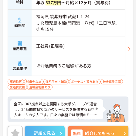
給料
年収
337万円
～月給×12ヶ月（賞与別）
福岡県 筑紫野市 武蔵1-1-24
ＪＲ鹿児島本線(門司港－八代)「二日市駅」
勤務地
徒歩15分
正社員(正職員)
雇用形態
※介護業務のご経験がある方
応募要件
車通勤可
残業少なめ
住宅手当・補助
ボーナス・賞与あり
社会保険完備
交通費支給
退職金制度あり
全国に367拠点以上を展開する大手グループが運営
し、24時間体制で安心のサービスを提供する有料老
人ホームの求人です。日々の業務では毎朝のミーテ
ィングによる情報共有を徹底し、多職種と連携しな
がらお客様の生活を支える体制を整えています。入
社後はOJT制度による先輩スタッフの丁寧な指導や
詳細を見る
無料
紹介してもらう