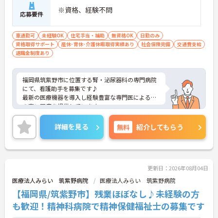
※資格、経験不問
応募要件
車通勤可
未経験OK
住宅手当・補助
無資格OK
日勤のみ
資格取得サポート
産休･育休･介護休暇取得実績あり
社会保険完備
交通費支給
退職金制度あり
福岡県筑紫野市に位置する腎・泌尿器科の専門病院
にて、看護助手を募集です♪
最新の医療機器を導入し経験豊富な専門医による質
の高い医療を提供しています。
ご興味ある方には、面接対策ポイントなど、さらに
詳細をお話しいたしますのでお気軽にご相談くださ
詳細を見る
無料
紹介してもらう
い。
更新日：2026年08月04日
医療法人みらい 筑紫野病院
医療法人みらい 筑紫野病院
【福岡県/筑紫野市】残業ほぼなし♪未経験の方
も歓迎！精神科病院で精神保健福祉士の募集です