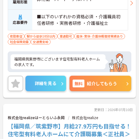
雇用形態
■以下のいずれかの資格必須 ・介護職員初
応募要件
任者研修 ・実務者研修 ・介護福祉士
夜勤専従
駅から徒歩10分以内
車通勤可
産休･育休･介護休暇取得実績あり
社会保険完備
交通費支給
福岡県筑紫野市にございます住宅型有料老人ホーム
の求人です。
詳細を見る
無料
紹介してもらう
更新日：2026年07月10日
株式会社realizeはーとらいふ永岡
株式会社realize
【福岡県／筑紫野市】月給27.9万円も目指せる！
住宅型有料老人ホームにて介護職募集＜正社員＞