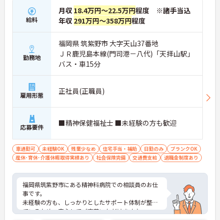
月収
18.4万円～22.5万円
程度 ※諸手当込
給料
年収
291万円～358万円
程度
福岡県 筑紫野市 大字天山37番地
ＪＲ鹿児島本線(門司港－八代)「天拝山駅」
勤務地
バス・車15分
正社員(正職員)
雇用形態
■精神保健福祉士 ■未経験の方も歓迎
応募要件
車通勤可
未経験OK
残業少なめ
住宅手当・補助
日勤のみ
ブランクOK
産休･育休･介護休暇取得実績あり
社会保険完備
交通費支給
退職金制度あり
福岡県筑紫野市にある精神科病院での相談員のお仕
事です。
未経験の方も、しっかりとしたサポート体制が整っ
ているため、安心してご応募いただけます♪
残業もほとんどございませんのでプライベートや家