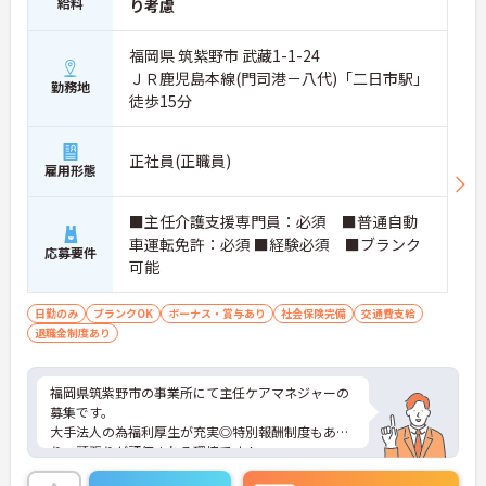
給料
り考慮
福岡県 筑紫野市 武藏1-1-24
ＪＲ鹿児島本線(門司港－八代)「二日市駅」
勤務地
徒歩15分
正社員(正職員)
雇用形態
■主任介護支援専門員：必須 ■普通自動
車運転免許：必須 ■経験必須 ■ブランク
応募要件
可能
日勤のみ
ブランクOK
ボーナス・賞与あり
社会保険完備
交通費支給
退職金制度あり
福岡県筑紫野市の事業所にて主任ケアマネジャーの
募集です。
大手法人の為福利厚生が充実◎特別報酬制度もあ
り、頑張りが評価される環境です！
リフレッシュ休暇が年間17日とプライベートとの両