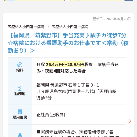
更新日：2026年07月28日
医療法人小西第一病院
医療法人小西第一病院
【福岡県／筑紫野市】手当充実♪駅チカ徒歩7分
☆病院における看護助手のお仕事です＜常勤（夜
勤あり）＞
月収
26.4万円～28.9万円
程度 ※諸手当込
給料
み・夜勤4回対応した場合
福岡県 筑紫野市 石崎１丁目３-１
ＪＲ鹿児島本線(門司港－八代)「天拝山駅」
勤務地
徒歩7分
正社員(正職員)
雇用形態
■実務未経験の場合、実務者研修修了者