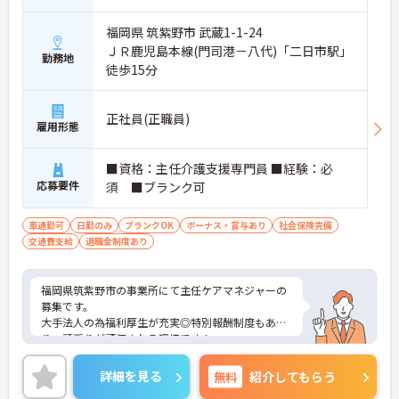
福岡県 筑紫野市 武蔵1-1-24
ＪＲ鹿児島本線(門司港－八代)「二日市駅」
勤務地
徒歩15分
正社員(正職員)
雇用形態
■資格：主任介護支援専門員 ■経験：必
応募要件
須 ■ブランク可
車通勤可
日勤のみ
ブランクOK
ボーナス・賞与あり
社会保険完備
交通費支給
退職金制度あり
福岡県筑紫野市の事業所にて主任ケアマネジャーの
募集です。
大手法人の為福利厚生が充実◎特別報酬制度もあ
り、頑張りが評価される環境です！
リフレッシュ休暇が年間17日とプライベートとの両
立も可能です。
詳細を見る
無料
紹介してもらう
ご興味のある方には、面接対策ポイントなどさらに