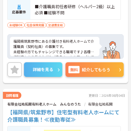
■介護職員初任者研修（ヘルパー2級）以上
応募要件
必須 ■経験不問
未経験OK
社会保険完備
交通費支給
福岡県筑紫野市にある介護付き有料老人ホームで介
護職員〈契約社員〉の募集です。
未経験の方でもチャレンジできる職場です♪各種研
修制度もあり働きながらご自身のスキルアップもで
きます！
しっかりとしたフォロー体制で、経験に関わらず安
詳細を見る
無料
紹介してもらう
心してスタートできますよ。
こちらの求人にご興味がございましたら面接のポイ
ントもお伝えしますので是非ご応募お待ちしており
ます。
訪問看護
更新日：2026年08月04日
有限会社祐拓開有料老人ホーム みんなのうた
有限会社祐拓開
【福岡県/筑紫野市】住宅型有料老人ホームにて
介護職員募集！≪夜勤専従≫