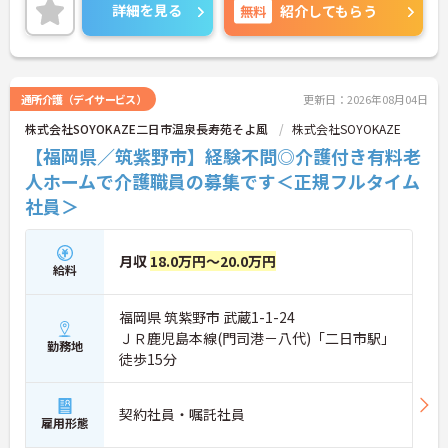
立も可能です。
詳細を見る
無料
紹介してもらう
ご興味のある方には、面接対策ポイントなどさらに
詳細をお話いたしますので、お気軽にご相談くださ
い。
通所介護（デイサービス）
更新日：2026年08月04日
株式会社SOYOKAZE二日市温泉長寿苑そよ風
株式会社SOYOKAZE
【福岡県／筑紫野市】経験不問◎介護付き有料老
人ホームで介護職員の募集です＜正規フルタイム
社員＞
月収
18.0万円～20.0万円
給料
福岡県 筑紫野市 武蔵1-1-24
ＪＲ鹿児島本線(門司港－八代)「二日市駅」
勤務地
徒歩15分
契約社員・嘱託社員
雇用形態