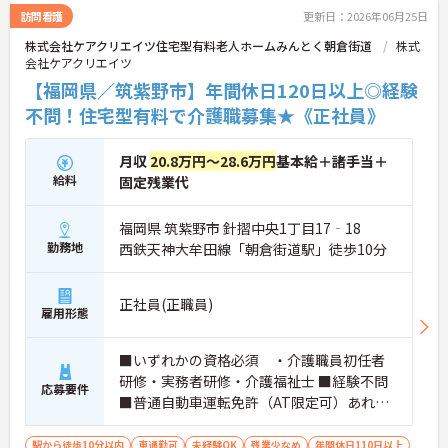
訪問看護
更新日：2026年06月25日
株式会社ケアクリエイツ住宅型有料老人ホームみんとく朝倉街道
株式
会社ケアクリエイツ
【福岡県／筑紫野市】年間休日120日以上◎経験
不問！住宅型有料で介護職募集★《正社員》
月収
20.8万円～28.6万円
基本給＋諸手当＋
給料
固定残業代
福岡県 筑紫野市 針摺中央1丁目17‐18
勤務地
西鉄天神大牟田線「朝倉街道駅」徒歩10分
正社員(正職員)
雇用形態
■いずれかの資格必須 ・介護職員初任者
研修・実務者研修・介護福祉士 ■経験不問
応募要件
■普通自動車運転免許（AT限定可）あれば
尚可
駅から徒歩10分以内
車通勤可
未経験OK
残業少なめ
年間休日110日以上