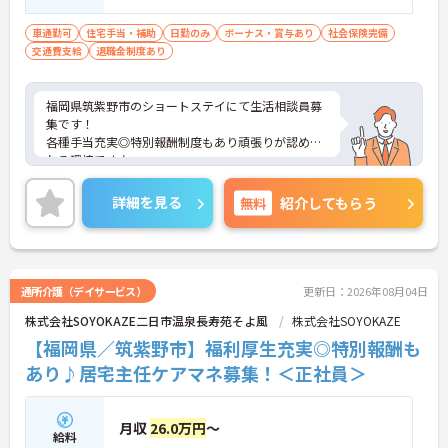
車通勤可
住宅手当・補助
日勤のみ
ボーナス・賞与あり
社会保険完備
交通費支給
退職金制度あり
福岡県筑紫野市のショートステイにて生活相談員募
集です！
各種手当充実◎特別報酬制度もあり頑張りが認めら
れる環境です♪
ご興味のある方には、面接対策ポイントなどさらに
詳細をお話いたしますので、お気軽にご相談くださ
詳細を見る
無料
紹介してもらう
い。
通所介護（デイサービス）
更新日：2026年08月04日
株式会社SOYOKAZE二日市温泉長寿苑そよ風
株式会社SOYOKAZE
【福岡県／筑紫野市】福利厚生充実◎特別報酬も
あり♪居宅主任ケアマネ募集！＜正社員＞
月収
26.0万円
～
給料