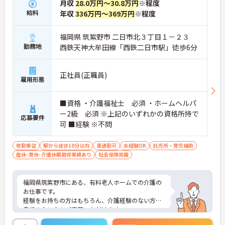
月収
28.0万円～30.8万円
※程度
給料
年収
336万円～369万円
※程度
福岡県 筑紫野市 二日市北３丁目１－２３
勤務地
西鉄天神大牟田線「西鉄二日市駅」徒歩6分
正社員(正職員)
雇用形態
■資格 ・介護福祉士 必須 ・ホームヘルパ
ー2級 必須 ※上記のいずれかの資格所持で
応募要件
可 ■経験 ※不問
夜勤専従
駅から徒歩10分以内
車通勤可
未経験OK
託児所・育児補助
産休･育休･介護休暇取得実績あり
社会保険完備
福岡県筑紫野市にある、有料老人ホームでの介護の
お仕事です。
経験をお持ちの方はもちろん、介護経験のない方や
自信のない方もご応募いただけます。
託児施設の併設、有給休暇の取得等、家庭と仕事の