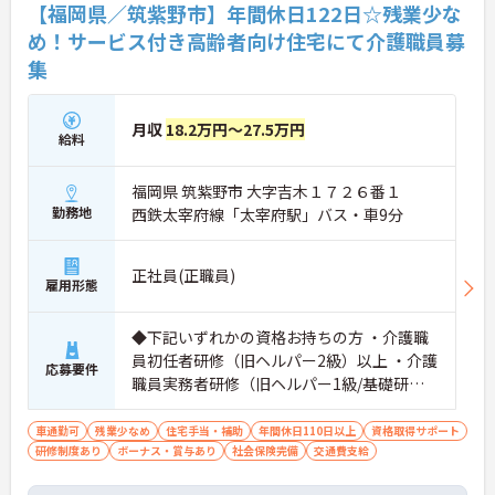
【福岡県／筑紫野市】年間休日122日☆残業少な
め！サービス付き高齢者向け住宅にて介護職員募
集
月収
18.2万円～27.5万円
給料
福岡県 筑紫野市 大字吉木１７２６番１
勤務地
西鉄太宰府線「太宰府駅」バス・車9分
正社員(正職員)
雇用形態
◆下記いずれかの資格お持ちの方 ・介護職
員初任者研修（旧ヘルパー2級）以上 ・介護
応募要件
職員実務者研修（旧ヘルパー1級/基礎研
修） ・介護福祉士
車通勤可
残業少なめ
住宅手当・補助
年間休日110日以上
資格取得サポート
研修制度あり
ボーナス・賞与あり
社会保険完備
交通費支給