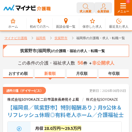
0
0
求人検索
会員登録
メニュー
ホーム
初めての方へ
面談会場一覧
保存した求人
最近見た求人
マイナビ介護職
福岡県
筑紫野市
福岡県の介護職・求人・転職一覧
筑紫野市(福岡県)
の介護職・福祉の求人・転職一覧
56
この条件の介護・福祉求人数
非公開求人
件 ＋
おすすめ順
新着順
月収順
年収順
通所介護（デイサービス）
更新日：2026年08月05日
株式会社SOYOKAZE二日市温泉長寿苑そよ風
株式会社SOYOKAZE
【福岡県／筑紫野市】特別報酬あり♪月9公休＆
リフレッシュ休暇◎有料老人ホーム／介護福祉士
月収
28.0万円～29.5万円