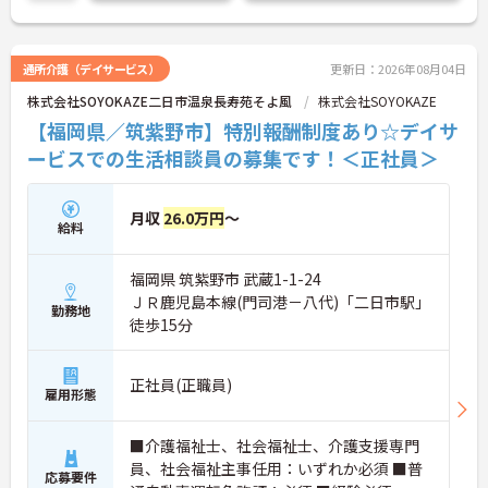
詳細をお話いたしますので、お気軽にご相談くださ
い。
通所介護（デイサービス）
更新日：2026年08月04日
株式会社SOYOKAZE二日市温泉長寿苑そよ風
株式会社SOYOKAZE
【福岡県／筑紫野市】特別報酬制度あり☆デイサ
ービスでの生活相談員の募集です！＜正社員＞
月収
26.0万円
～
給料
福岡県 筑紫野市 武蔵1-1-24
ＪＲ鹿児島本線(門司港－八代)「二日市駅」
勤務地
徒歩15分
正社員(正職員)
雇用形態
■介護福祉士、社会福祉士、介護支援専門
員、社会福祉主事任用：いずれか必須 ■普
応募要件