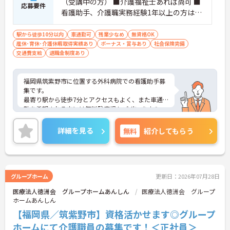
（受講中の方） ■介護福祉士あれば尚可 ■
応募要件
看護助手、介護職実務経験1年以上の方は尚
可
駅から徒歩10分以内
車通勤可
残業少なめ
無資格OK
産休･育休･介護休暇取得実績あり
ボーナス・賞与あり
社会保険完備
交通費支給
退職金制度あり
福岡県筑紫野市に位置する外科病院での看護助手募
集です。
最寄り駅から徒歩7分とアクセスもよく、また車通
勤を希望される方には無料駐車場もございますの
で、通勤にとても便利です。
また院内保育所も完備しており、ご利用されない方
詳細を見る
無料
紹介してもらう
には保育補助もございますので、子育て中の方も安
心して勤務することができます。
ご興味をお持ちの方はお気軽にお問い合わせくださ
い。
グループホーム
更新日：2026年07月28日
医療法人徳洲会 グループホームあんしん
医療法人徳洲会 グループ
ホームあんしん
【福岡県／筑紫野市】資格活かせます◎グループ
ホームにて介護職員の募集です！＜正社員＞