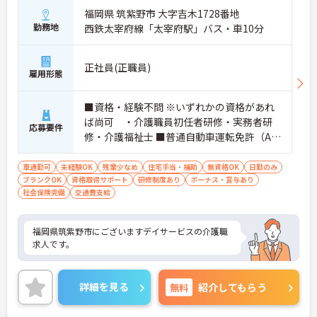
福岡県 筑紫野市 大字吉木1728番地
勤務地
西鉄太宰府線「太宰府駅」バス・車10分
正社員(正職員)
雇用形態
■資格・経験不問 ※いずれかの資格があれ
ば尚可 ・介護職員初任者研修・実務者研
応募要件
修・介護福祉士 ■普通自動車運転免許（AT
限定可）あれば尚可
車通勤可
未経験OK
残業少なめ
住宅手当・補助
無資格OK
日勤のみ
ブランクOK
資格取得サポート
研修制度あり
ボーナス・賞与あり
社会保険完備
交通費支給
福岡県筑紫野市にございますデイサービスの介護職
求人です。
詳細を見る
無料
紹介してもらう