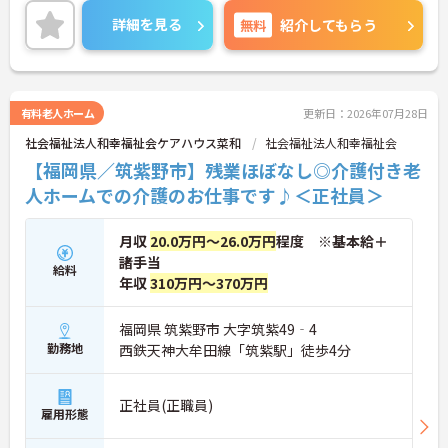
庭との両立もしやすい環境です。
詳細を見る
無料
紹介してもらう
退職金制度やマイカー通勤可等、各種福利厚生も充
実しておりますので長く安定した勤務が可能☆
ご興味がある方は是非一度マイナビまでお問合せ下
さい。更に詳細などお伝えします。
有料老人ホーム
更新日：2026年07月28日
社会福祉法人和幸福祉会ケアハウス菜和
社会福祉法人和幸福祉会
【福岡県／筑紫野市】残業ほぼなし◎介護付き老
人ホームでの介護のお仕事です♪＜正社員＞
月収
20.0万円～26.0万円
程度 ※基本給＋
諸手当
給料
年収
310万円～370万円
福岡県 筑紫野市 大字筑紫49‐4
勤務地
西鉄天神大牟田線「筑紫駅」徒歩4分
正社員(正職員)
雇用形態