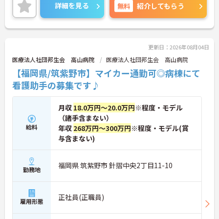
両立ができるような職場づくりを行っています。
詳細を見る
無料
紹介してもらう
最寄駅より徒歩圏内にくわえて、マイカー通勤も可
能と通勤も便利です♪
ご興味がある方は是非一度マイナビまでお問合せ下
さい。更に詳細などお伝えします。
更新日：2026年08月04日
医療法人社団邦生会 高山病院
医療法人社団邦生会 高山病院
【福岡県/筑紫野市】マイカー通勤可◎病棟にて
看護助手の募集です♪
月収
18.0万円～20.0万円
※程度・モデル
（諸手含まない）
給料
年収
268万円～300万円
※程度・モデル(賞
与含まない)
福岡県 筑紫野市 針摺中央2丁目11-10
勤務地
正社員(正職員)
雇用形態