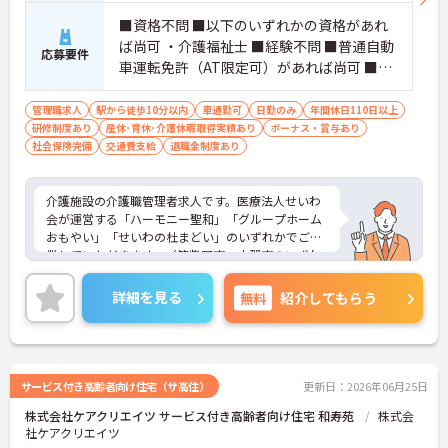
■資格不問 ■以下のいずれかの資格があれ
ば尚可 ・介護福祉士 ■経験不問 ■普通自動
応募要件
車運転免許（AT限定可）があれば尚可 ■W
ordやExcelが使用できる程度のPCスキル ※
WordやExcelを使用して一般的な文書や集
管理職求人
駅から徒歩10分以内
車通勤可
日勤のみ
年間休日110日以上
研修制度あり
産休･育休･介護休暇取得実績あり
計表等の作成業務があります
ボーナス・賞与あり
社会保険完備
交通費支給
退職金制度あり
介護施設の介護職管理者求人です。医療法人せいわ
会が運営する「ハーモニー聖和」「グループホーム
おもやい」「せいわの杜まどい」のいずれかでご就
業していただきます。（筑紫野市・小郡市のいずれ
かが勤務地となります）
詳細を見る
無料
紹介してもらう
サービス付き高齢者向け住宅（サ高住）
更新日：2026年06月25日
株式会社ケアクリエイツ サービス付き高齢者向け住宅 和寿苑
株式会
社ケアクリエイツ