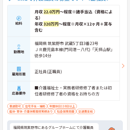
月収
22.0万円
～程度※諸手当込（資格によ
る）
給料
年収
320万円
～程度※月収×12ヶ月＋賞与
含む
福岡県 筑紫野市 武蔵5丁目3番23号
ＪＲ鹿児島本線(門司港－八代)「天拝山駅」
勤務地
徒歩14分
正社員(正職員)
雇用形態
■介護福祉士・実務者研修修了者または初
応募要件
任者研修修了者の資格をお持ちの方
車通勤可
住宅手当・補助
年間休日110日以上
産休･育休･介護休暇取得実績あり
社会保険完備
交通費支給
福岡県筑紫野市にあるグループホームにて介護職員