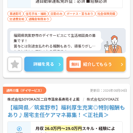
通自動車運転免許証：必須 ■経験必須
車通勤可
住宅手当・補助
日勤のみ
ボーナス・賞与あり
社会保険完備
交通費支給
退職金制度あり
福岡県筑紫野市のデイサービスにて生活相談員の募
集です！
賞与とは別途支払われる報酬もあり、頑張りがしっ
かりと給与に反映される環境です。
ご興味ある方には、面接対策ポイントなど、さらに
詳細をお話しいたしますのでお気軽にご相談くださ
詳細を見る
無料
紹介してもらう
い！
通所介護（デイサービス）
更新日：2026年08月04日
株式会社SOYOKAZE二日市温泉長寿苑そよ風
株式会社SOYOKAZE
【福岡県／筑紫野市】福利厚生充実◎特別報酬も
あり♪居宅主任ケアマネ募集！＜正社員＞
月収
26.0万円～29.0万円
スキル・経験によ