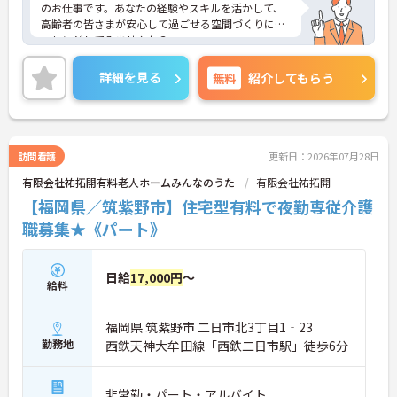
のお仕事です。あなたの経験やスキルを活かして、
高齢者の皆さまが安心して過ごせる空間づくりにチ
ャレンジしてみませんか？
ご興味ある方には、面接対策ポイントなど、さらに
詳細をお話しいたしますのでお気軽にご相談くださ
詳細を見る
無料
紹介してもらう
い。
訪問看護
更新日：2026年07月28日
有限会社祐拓開有料老人ホームみんなのうた
有限会社祐拓開
【福岡県／筑紫野市】住宅型有料で夜勤専従介護
職募集★《パート》
日給
17,000円
～
給料
福岡県 筑紫野市 二日市北3丁目1‐23
勤務地
西鉄天神大牟田線「西鉄二日市駅」徒歩6分
非常勤・パート・アルバイト