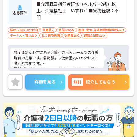
■介護職員初任者研修（ヘルパー2級）以
上、介護福祉士 いずれか ■実務経験：不
応募要件
問
駅から徒歩10分以内
車通勤可
残業少なめ
産休･育休･介護休暇取得実績あり
ボーナス・賞与あり
社会保険完備
交通費支給
退職金制度あり
福岡県筑紫野市にある介護付き老人ホームでの介護
職員の募集です。最寄駅より徒歩圏内のアクセスに
便利な立地です。
残業がほぼないので、ワークライフバランスを整え
ながら働くことができます。
ご興味のある方には、面接対策ポイントなど、さら
詳細を見る
無料
紹介してもらう
に詳細をお話しいたしますのでお気軽にご相談くだ
さい！