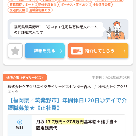
資格取得サポート
研修制度あり
ボーナス・賞与あり
社会保険完備
交通費支給
退職金制度あり
福岡県筑紫野市にございます住宅型有料老人ホーム
の介護職求人です。
詳細を見る
無料
紹介してもらう
通所介護（デイサービス）
更新日：2026年06月25日
株式会社ケアクリエイツデイサービスセンター吉木
株式会社ケアクリ
エイツ
【福岡県／筑紫野市】年間休日120日◎デイで介
護職募集★《正社員》
月収
17.7万円～27.5万円
基本給＋諸手当＋
給料
固定残業代