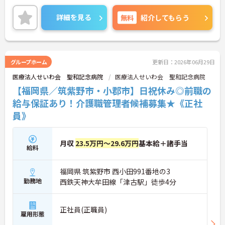
りません◎
ご興味のある方には、面接対策ポイントなど、さら
詳細を見る
無料
紹介してもらう
に詳細をお話しいたしますのでお気軽にご相談くだ
さい！
グループホーム
更新日：2026年06月29日
医療法人せいわ会 聖和記念病院
医療法人せいわ会 聖和記念病院
【福岡県／筑紫野市・小郡市】日祝休み◎前職の
給与保証あり！介護職管理者候補募集★《正社
員》
月収
23.5万円～29.6万円
基本給＋諸手当
給料
福岡県 筑紫野市 西小田991番地の3
勤務地
西鉄天神大牟田線「津古駅」徒歩4分
正社員(正職員)
雇用形態