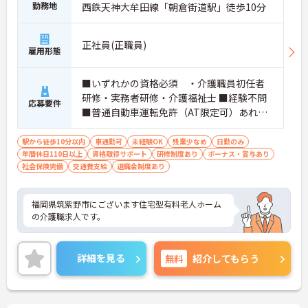
勤務地
西鉄天神大牟田線「朝倉街道駅」徒歩10分
正社員(正職員)
雇用形態
■いずれかの資格必須 ・介護職員初任者
研修・実務者研修・介護福祉士 ■経験不問
応募要件
■普通自動車運転免許（AT限定可）あれば
尚可
駅から徒歩10分以内
車通勤可
未経験OK
残業少なめ
日勤のみ
年間休日110日以上
資格取得サポート
研修制度あり
ボーナス・賞与あり
社会保険完備
交通費支給
退職金制度あり
福岡県筑紫野市にございます住宅型有料老人ホーム
の介護職求人です。
詳細を見る
無料
紹介してもらう