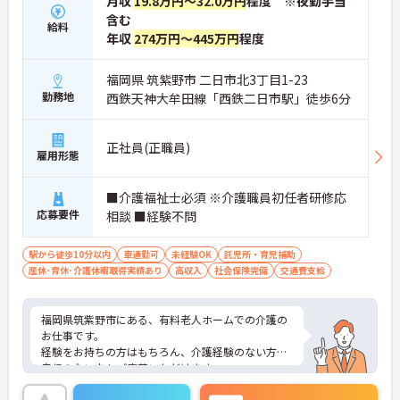
月収
19.8万円～32.0万円
程度 ※夜勤手当
含む
給料
年収
274万円～445万円
程度
福岡県 筑紫野市 二日市北3丁目1-23
勤務地
西鉄天神大牟田線「西鉄二日市駅」徒歩6分
正社員(正職員)
雇用形態
■介護福祉士必須 ※介護職員初任者研修応
応募要件
相談 ■経験不問
駅から徒歩10分以内
車通勤可
未経験OK
託児所・育児補助
産休･育休･介護休暇取得実績あり
高収入
社会保険完備
交通費支給
福岡県筑紫野市にある、有料老人ホームでの介護の
お仕事です。
経験をお持ちの方はもちろん、介護経験のない方や
自信のない方もご応募いただけます。
託児施設の併設、有給休暇の取得等、家庭と仕事の
両立ができるような職場づくりを行っています。