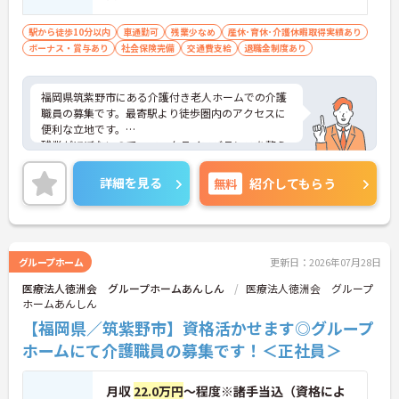
駅から徒歩10分以内
車通勤可
残業少なめ
産休･育休･介護休暇取得実績あり
ボーナス・賞与あり
社会保険完備
交通費支給
退職金制度あり
福岡県筑紫野市にある介護付き老人ホームでの介護
職員の募集です。最寄駅より徒歩圏内のアクセスに
便利な立地です。
残業がほぼないので、ワークライフバランスを整え
ながら働くことができます。
ご興味のある方には、面接対策ポイントなど、さら
詳細を見る
無料
紹介してもらう
に詳細をお話しいたしますのでお気軽にご相談くだ
さい！
グループホーム
更新日：2026年07月28日
医療法人徳洲会 グループホームあんしん
医療法人徳洲会 グループ
ホームあんしん
【福岡県／筑紫野市】資格活かせます◎グループ
ホームにて介護職員の募集です！＜正社員＞
月収
22.0万円
～程度※諸手当込（資格によ