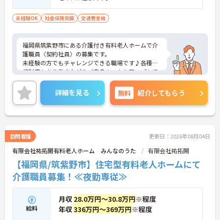
未経験OK
社会保険完備
交通費支給
福岡県筑紫野市にある介護付き有料老人ホームで介
護職員〈契約社員〉の募集です。
未経験の方でもチャレンジできる職場です♪各種研
修制度もあり働きながらご自身のスキルアップもで
きます！
しっかりとしたフォロー体制で、経験に関わらず安
詳細を見る
無料
紹介してもらう
心してスタートできますよ。
こちらの求人にご興味がございましたら面接のポイ
ントもお伝えしますので是非ご応募お待ちしており
ます。
訪問看護
更新日：2026年08月04日
有限会社祐拓開有料老人ホーム みんなのうた
有限会社祐拓開
【福岡県/筑紫野市】住宅型有料老人ホームにて
介護職員募集！≪夜勤専従≫
月収
28.0万円～30.8万円
※程度
給料
年収
336万円～369万円
※程度