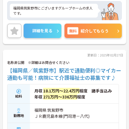
福岡県筑紫野市にございますグループホームの求人
です。
詳細を見る
無料
紹介してもらう
更新日：2025年02月27日
名称非公開 ※詳細はお問合せください
【福岡県／筑紫野市】駅近で通勤便利◎マイカー
通勤も可能！病院にて介護福祉士の募集です♪
月収
18.1万円～22.4万円
程度 諸手当込み
給料
年収
271万円～336万円
程度
福岡県 筑紫野市
勤務地
ＪＲ鹿児島本線(門司港－八代)