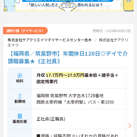
通所介護（デイサービス）
更新日：2026年06月25日
株式会社ケアクリエイツデイサービスセンター吉木
株式会社ケアクリ
エイツ
【福岡県／筑紫野市】年間休日120日◎デイで介
護職募集★《正社員》
月収
17.7万円～27.5万円
基本給＋諸手当＋
給料
固定残業代
福岡県 筑紫野市 大字吉木1728番地
勤務地
西鉄太宰府線「太宰府駅」バス・車10分
正社員(正職員)
雇用形態
■資格・経験不問 ※いずれかの資格があれ