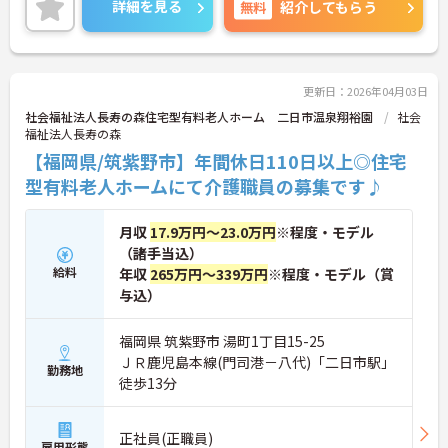
詳細を見る
無料
紹介してもらう
最寄駅より徒歩圏内にくわえて、マイカー通勤も可
能と通勤も便利です♪
ご興味がある方は是非一度マイナビまでお問合せ下
さい。更に詳細などお伝えします。
更新日：2026年04月03日
社会福祉法人長寿の森住宅型有料老人ホーム 二日市温泉翔裕園
社会
福祉法人長寿の森
【福岡県/筑紫野市】年間休日110日以上◎住宅
型有料老人ホームにて介護職員の募集です♪
月収
17.9万円～23.0万円
※程度・モデル
（諸手当込）
給料
年収
265万円～339万円
※程度・モデル（賞
与込）
福岡県 筑紫野市 湯町1丁目15-25
ＪＲ鹿児島本線(門司港－八代)「二日市駅」
勤務地
徒歩13分
正社員(正職員)
雇用形態