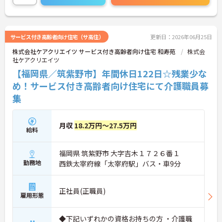
さい！
サービス付き高齢者向け住宅（サ高住）
更新日：2026年06月25日
株式会社ケアクリエイツ サービス付き高齢者向け住宅 和寿苑
株式会
社ケアクリエイツ
【福岡県／筑紫野市】年間休日122日☆残業少な
め！サービス付き高齢者向け住宅にて介護職員募
集
月収
18.2万円～27.5万円
給料
福岡県 筑紫野市 大字吉木１７２６番１
勤務地
西鉄太宰府線「太宰府駅」バス・車9分
正社員(正職員)
雇用形態
◆下記いずれかの資格お持ちの方 ・介護職