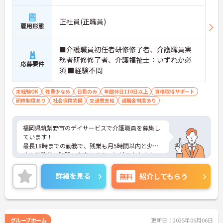
正社員(正職員)
雇用形態
■介護職員初任者研修修了者、介護職員実
務者研修修了者、介護福祉士：いずれか必
応募要件
須 ■経験不問
未経験OK
残業少なめ
日勤のみ
年間休日110日以上
資格取得サポート
研修制度あり
社会保険完備
交通費支給
退職金制度あり
福岡県筑紫野市のデイサービスで介護職員を募集し
ています！
最長18時までの勤務で、残業も月5時間以内と少な
め！勤務後の時間も充実させることができます♪
交通費の支給もあり、通勤も安心です！
ご興味のある方は、面接のポイントをお伝えします
詳細を見る
無料
紹介してもらう
のでご連絡ください！
グループホーム
更新日：2025年06月06日