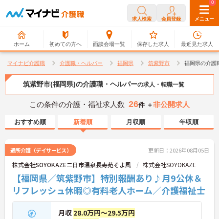
0
0
求人検索
会員登録
メニュー
ホーム
初めての方へ
面談会場一覧
保存した求人
最近見た求人
マイナビ介護職
介護職・ヘルパー
福岡県
筑紫野市
福岡県の介護
筑紫野市(福岡県)の介護職・ヘルパー
の求人・転職一覧
26
この条件の介護・福祉求人数
非公開求人
件 ＋
おすすめ順
新着順
月収順
年収順
通所介護（デイサービス）
更新日：2026年08月05日
株式会社SOYOKAZE二日市温泉長寿苑そよ風
株式会社SOYOKAZE
【福岡県／筑紫野市】特別報酬あり♪月9公休＆
リフレッシュ休暇◎有料老人ホーム／介護福祉士
月収
28.0万円～29.5万円