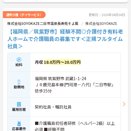
・社員一人ひとりの個性や価値観を大切にする方針
のもと、清潔感と節度を保つことで髪色やネイルな
どが原則自由とされています。
通所介護（デイサービス）
更新日：2026年08月04日
・自分らしさを維持しながら働ける柔軟な社内規定
が整っているため、型にとらわれずストレスの少な
株式会社SOYOKAZE二日市温泉長寿苑そよ風
株式会社SOYOKAZE
い状態でご活躍いただけます。
【福岡県／筑紫野市】経験不問◎介護付き有料老
人ホームで介護職員の募集です＜正規フルタイム
社員＞
月収
18.0万円～20.0万円
給料
福岡県 筑紫野市 武蔵1-1-24
ＪＲ鹿児島本線(門司港－八代)「二日市駅」
勤務地
徒歩15分
契約社員・嘱託社員
雇用形態
■介護職員初任者研修（ヘルパー2級）以上
応募要件
必須 ■経験不問