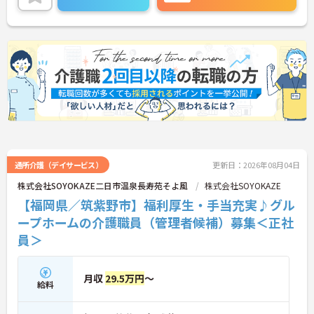
定期的な面談があり、資格取得支援制度も完備して
いるため着実にスキルを磨ける環境です。待遇面で
は、月給に加えて年2回の賞与や実績に応じた特別
報酬の支給制度があり、日々の努力が収入に直結し
ます。残業がほぼなく年間17日のリフレッシュ休暇
を利用できるほか、定年65歳かつ70歳までの再雇用
制度を設けているため、ワークライフバランスを保
ちながら長期的にキャリアを築いていけます。自分
らしい身だしなみで働ける点も魅力の一つであり、
安定した基盤のもとで新たな挑戦が期待できます。
★おすすめPOINT★
【毎朝のミーティングで情報を共有し、スタッフ間
で円滑に連携できる体制です】
通所介護（デイサービス）
更新日：2026年08月04日
・スタッフ全員で毎朝お客様の体調や変化を共有す
株式会社SOYOKAZE二日市温泉長寿苑そよ風
株式会社SOYOKAZE
る仕組みにより、多職種間でスムーズな連携を図る
【福岡県／筑紫野市】福利厚生・手当充実♪グル
ことができます。
・困った時もすぐに相談してフォローし合える風通
ープホームの介護職員（管理者候補）募集＜正社
しの良い職場環境のため、周囲との信頼関係を深め
員＞
ながら業務に取り組めます。
【充実したフォローアップ体制と資格取得支援で、
月収
29.5万円
～
着実にキャリアを積んでいけます】
給料
・経験や年齢に関係なくOJT制度で先輩スタッフか
ら丁寧な指導を受けられるため、業務の疑問や不安