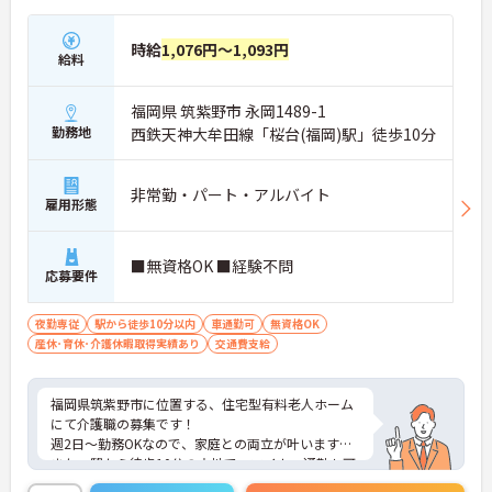
時給
1,076円～1,093円
給料
福岡県 筑紫野市 永岡1489-1
勤務地
西鉄天神大牟田線「桜台(福岡)駅」徒歩10分
非常勤・パート・アルバイト
雇用形態
■無資格OK ■経験不問
応募要件
夜勤専従
駅から徒歩10分以内
車通勤可
無資格OK
産休･育休･介護休暇取得実績あり
交通費支給
福岡県筑紫野市に位置する、住宅型有料老人ホーム
にて介護職の募集です！
週2日～勤務OKなので、家庭との両立が叶います☆
また、駅から徒歩10分の立地で、マイカー通勤も可
能なので通勤らくらくです◎