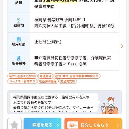
年収
309万円～335万円
※月給×12ヵ月／別
給料
途賞与支給
福岡県 筑紫野市 永岡1489-1
勤務地
西鉄天神大牟田線「桜台(福岡)駅」徒歩10分
正社員(正職員)
雇用形態
■介護職員初任者研修修了者、介護職員実
応募要件
務者研修修了者いずれか必須
駅から徒歩10分以内
車通勤可
産休･育休･介護休暇取得実績あり
ボーナス・賞与あり
社会保険完備
交通費支給
福岡県福岡市南区に位置する、住宅型有料老人ホー
ムにて介護職の募集です！
最寄り駅から徒歩約10分と好立地で、マイカー通勤
も可能なので通勤らくらく、余分なストレスがかか
りません◎
ご興味のある方には、面接対策ポイントなど、さら
詳細を見る
無料
紹介してもらう
に詳細をお話しいたしますのでお気軽にご相談くだ