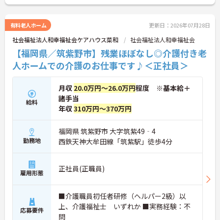
ご興味がある方は是非一度マイナビまでお問合せ下
さい。更に詳細などお伝えします。
有料老人ホーム
更新日：2026年07月28日
社会福祉法人和幸福祉会ケアハウス菜和
社会福祉法人和幸福祉会
【福岡県／筑紫野市】残業ほぼなし◎介護付き老
人ホームでの介護のお仕事です♪＜正社員＞
月収
20.0万円～26.0万円
程度 ※基本給＋
諸手当
給料
年収
310万円～370万円
福岡県 筑紫野市 大字筑紫49‐4
勤務地
西鉄天神大牟田線「筑紫駅」徒歩4分
正社員(正職員)
雇用形態
■介護職員初任者研修（ヘルパー2級）以
上、介護福祉士 いずれか ■実務経験：不
応募要件
問