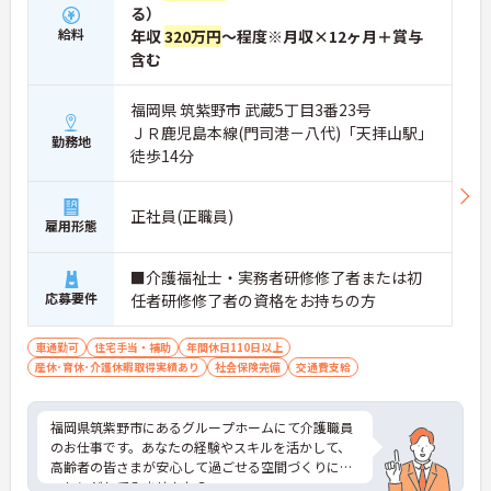
る）
給料
年収
320万円
～程度※月収×12ヶ月＋賞与
含む
福岡県 筑紫野市 武蔵5丁目3番23号
ＪＲ鹿児島本線(門司港－八代)「天拝山駅」
勤務地
徒歩14分
正社員(正職員)
雇用形態
■介護福祉士・実務者研修修了者または初
応募要件
任者研修修了者の資格をお持ちの方
車通勤可
住宅手当・補助
年間休日110日以上
産休･育休･介護休暇取得実績あり
社会保険完備
交通費支給
福岡県筑紫野市にあるグループホームにて介護職員
のお仕事です。あなたの経験やスキルを活かして、
高齢者の皆さまが安心して過ごせる空間づくりにチ
ャレンジしてみませんか？