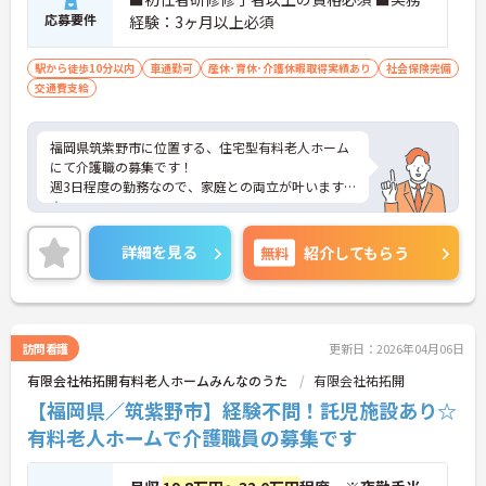
応募要件
経験：3ヶ月以上必須
駅から徒歩10分以内
車通勤可
産休･育休･介護休暇取得実績あり
社会保険完備
交通費支給
福岡県筑紫野市に位置する、住宅型有料老人ホーム
にて介護職の募集です！
週3日程度の勤務なので、家庭との両立が叶います
☆
また、駅から徒歩10分の立地で、マイカー通勤も可
能なので通勤らくらくです◎
詳細を見る
無料
紹介してもらう
ご興味のある方には、面接対策ポイントなど、さら
に詳細をお話しいたしますのでお気軽にご相談くだ
さい！
訪問看護
更新日：2026年04月06日
有限会社祐拓開有料老人ホームみんなのうた
有限会社祐拓開
【福岡県／筑紫野市】経験不問！託児施設あり☆
有料老人ホームで介護職員の募集です