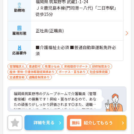
をその場で解消できます。
福岡県 筑紫野市 武蔵1-1-24
・定期的な面談やフォロー研修に加えて各種資格の
ＪＲ鹿児島本線(門司港－八代)「二日市駅」
勤務地
取得支援制度も活用できることで、介護の専門性を
徒歩15分
高めながら成長を目指せます。
【業績や日々の努力を多角的に評価する「特別報酬
正社員(正職員)
雇用形態
制度」で、収入アップが期待できます】
・賞与とは別に、円滑な施設運営への協力やチーム
ワークなどの貢献度合いを評価して特別報酬を支給
■介護福祉士必須 ■普通自動車運転免許必
する独自の仕組みがあります。
応募要件
須
・一人ひとりの頑張りが目に見える形でしっかりと
還元されるため、高いモチベーションを維持しなが
ら仕事に向き合うことができます。
管理職求人
車通勤可
残業少なめ
資格取得サポート
研修制度あり
産休･育休･介護休暇取得実績あり
ボーナス・賞与あり
社会保険完備
【豊富な休暇制度を利用して、長期的に無理のない
交通費支給
退職金制度あり
ペースで働けます】
・年間17日間のリフレッシュ休暇や産前産後・育児
休暇など多様な休暇制度を利用して私生活を大切に
福岡県筑紫野市のグループホームで介護職員（管理
できます。
者候補）の募集です！昇給・賞与があるので、あな
・65歳の定年後も70歳まで勤務可能な再雇用制度や
たの頑張りがしっかり評価されます◎また、退職金
退職金制度を設けており、大手グループの安定した
制度があるので、安心して長く働きやすい職場です
基盤のもとで長く雇用が保証されます。
♪ご興味のある方は面接ポイントをお伝えしますの
で、お気軽にご連絡ください。
詳細を見る
無料
紹介してもらう
【身だしなみの自由度が高く、自分らしいスタイル
を尊重しながら活躍できる環境です】