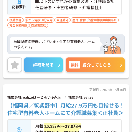
■以下のいずれかの資格必須 ・介護職員初
応募要件
任者研修 ・実務者研修 ・介護福祉士
夜勤専従
駅から徒歩10分以内
車通勤可
産休･育休･介護休暇取得実績あり
社会保険完備
交通費支給
福岡県筑紫野市にございます住宅型有料老人ホーム
の求人です。
詳細を見る
無料
紹介してもらう
更新日：2026年07月10日
株式会社realizeはーとらいふ永岡
株式会社realize
【福岡県／筑紫野市】月給27.9万円も目指せる！
住宅型有料老人ホームにて介護職募集＜正社員＞
月収
25.8万円～27.9万円