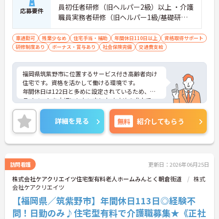
員初任者研修（旧ヘルパー2級）以上 ・介護
応募要件
職員実務者研修（旧ヘルパー1級/基礎研
修） ・介護福祉士
車通勤可
残業少なめ
住宅手当・補助
年間休日110日以上
資格取得サポート
研修制度あり
ボーナス・賞与あり
社会保険完備
交通費支給
福岡県筑紫野市に位置するサービス付き高齢者向け
住宅です。資格を活かして働ける環境です。
年間休日は122日と多めに設定されているため、プ
ライベートを大切にしたい方におすすめの求人で
す。
ご興味のある方には、面接対策ポイントなど、さら
詳細を見る
無料
紹介してもらう
に詳細をお話しいたしますのでお気軽にご相談くだ
さい！
訪問看護
更新日：2026年06月25日
株式会社ケアクリエイツ住宅型有料老人ホームみんとく朝倉街道
株式
会社ケアクリエイツ
【福岡県／筑紫野市】年間休日113日◎経験不
問！日勤のみ♪住宅型有料で介護職募集★《正社