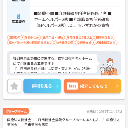
■経験不問 ■介護職員初任者研修修了者 ■
ホームヘルパー2級 ■介護職員初任者研修
応募要件
（旧ヘルパー2級）以上 ※いずれかの資格所
持で可
車通勤可
残業少なめ
住宅手当・補助
年間休日110日以上
研修制度あり
産休･育休･介護休暇取得実績あり
社会保険完備
交通費支給
退職金制度あり
福岡県筑紫野市に位置する、住宅型有料老人ホーム
にて介護職員の募集です♪
『二日市温泉翔裕園』は関東・東北を中心に25年間
介護事業を展開している社会福祉法人元気村グルー
プの一員「社会福祉法人長寿の森」が運営する住宅
型有料老人ホームです。
詳細を見る
無料
紹介してもらう
マイカー通勤可能で残業も少なめですのでとても働
きやすい職場です！
ご興味ある方には、面接のポイントなど、さらに詳
細をお話致しますのでお気軽にご相談ください。
グループホーム
更新日：2025年11月14日
医療法人徳洲会 二日市徳洲会病院グループホームあんしん
医療法人
徳洲会 二日市徳洲会病院