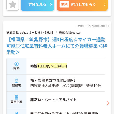
ご興味のある方には、面接対策ポイントなど、さら
詳細を見る
無料
紹介してもらう
に詳細をお話しいたしますのでお気軽にご相談くだ
さい！
更新日：2026年06月08日
株式会社realizeはーとらいふ永岡
株式会社realize
【福岡県／筑紫野市】週3日程度☆マイカー通勤
可能◎住宅型有料老人ホームにて介護職募集＜非
常勤＞
時給
1,113円～1,245円
給料
福岡県 筑紫野市 永岡1489-1
勤務地
西鉄天神大牟田線「桜台(福岡)駅」徒歩10分
非常勤・パート・アルバイト
雇用形態
■初任者研修修了者以上の資格必須 ■実務