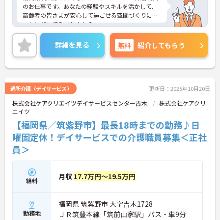
のお仕事です。あなたの経験やスキルを活かして、
高齢者の皆さまが安心して過ごせる空間づくりにチ
ャレンジしてみませんか？
ご興味ある方には、面接対策ポイントなど、さらに
詳細をお話しいたしますのでお気軽にご相談くださ
詳細を見る
無料
紹介してもらう
い。
通所介護（デイサービス）
更新日：2025年10月20日
株式会社ケアクリエイツデイサービスセンター吉木
株式会社ケアクリ
エイツ
【福岡県／筑紫野市】最長18時までの勤務♪日
曜固定休！デイサービスでの介護職員募集＜正社
員＞
月収
17.7万円～19.5万円
給料
福岡県 筑紫野市 大字吉木1728
勤務地
ＪＲ筑豊本線「筑前山家駅」バス・車9分