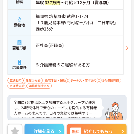
給料
年収
337万円
～月給×12ヶ月（賞与別）
福岡県 筑紫野市 武蔵1-1-24
ＪＲ鹿児島本線(門司港－八代)「二日市駅」
勤務地
徒歩15分
正社員(正職員)
雇用形態
※介護業務のご経験がある方
応募要件
車通勤可
残業少なめ
住宅手当・補助
ボーナス・賞与あり
社会保険完備
交通費支給
退職金制度あり
全国に367拠点以上を展開する大手グループが運営
し、24時間体制で安心のサービスを提供する有料老
人ホームの求人です。日々の業務では毎朝のミーテ
ィングによる情報共有を徹底し、多職種と連携しな
がらお客様の生活を支える体制を整えています。入
社後はOJT制度による先輩スタッフの丁寧な指導や
詳細を見る
無料
紹介してもらう