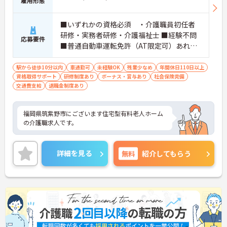
雇用形態
■いずれかの資格必須 ・介護職員初任者
研修・実務者研修・介護福祉士 ■経験不問
応募要件
■普通自動車運転免許（AT限定可）あれば
尚可
駅から徒歩10分以内
車通勤可
未経験OK
残業少なめ
年間休日110日以上
資格取得サポート
研修制度あり
ボーナス・賞与あり
社会保険完備
交通費支給
退職金制度あり
福岡県筑紫野市にございます住宅型有料老人ホーム
の介護職求人です。
詳細を見る
無料
紹介してもらう