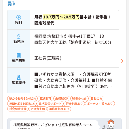
員》
月収
18.7万円～20.5万円
基本給＋諸手当＋
給料
固定残業代
福岡県 筑紫野市 針摺中央1丁目17‐18
勤務地
西鉄天神大牟田線「朝倉街道駅」徒歩10分
正社員(正職員)
雇用形態
■いずれかの資格必須 ・介護職員初任者
研修・実務者研修・介護福祉士 ■経験不問
応募要件
■普通自動車運転免許（AT限定可）あれば
尚可
駅から徒歩10分以内
車通勤可
未経験OK
残業少なめ
日勤のみ
年間休日110日以上
資格取得サポート
研修制度あり
ボーナス・賞与あり
社会保険完備
交通費支給
退職金制度あり
福岡県筑紫野市にございます住宅型有料老人ホーム