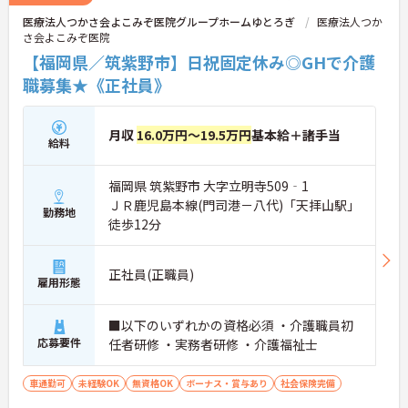
医療法人つかさ会よこみぞ医院グループホームゆとろぎ
医療法人つか
さ会よこみぞ医院
【福岡県／筑紫野市】日祝固定休み◎GHで介護
職募集★《正社員》
月収
16.0万円～19.5万円
基本給＋諸手当
給料
福岡県 筑紫野市 大字立明寺509‐1
ＪＲ鹿児島本線(門司港－八代)「天拝山駅」
勤務地
徒歩12分
正社員(正職員)
雇用形態
■以下のいずれかの資格必須 ・介護職員初
応募要件
任者研修 ・実務者研修 ・介護福祉士
車通勤可
未経験OK
無資格OK
ボーナス・賞与あり
社会保険完備