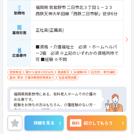
福岡県 筑紫野市 二日市北３丁目１－２３
勤務地
西鉄天神大牟田線「西鉄二日市駅」徒歩6分
正社員(正職員)
雇用形態
■資格 ・介護福祉士 必須 ・ホームヘルパ
ー2級 必須 ※上記のいずれかの資格所持で
応募要件
可 ■経験 ※不問
夜勤専従
駅から徒歩10分以内
車通勤可
未経験OK
託児所・育児補助
産休･育休･介護休暇取得実績あり
社会保険完備
福岡県筑紫野市にある、有料老人ホームでの介護の
お仕事です。
経験をお持ちの方はもちろん、介護経験のない方や
自信のない方もご応募いただけます。
託児施設の併設、有給休暇の取得等、家庭と仕事の
両立ができるような職場づくりを行っています。
詳細を見る
無料
紹介してもらう
最寄駅より徒歩圏内にくわえて、マイカー通勤も可
能と通勤も便利です♪