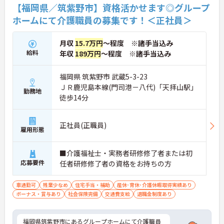
【福岡県／筑紫野市】資格活かせます◎グループ
ホームにて介護職員の募集です！＜正社員＞
月収
15.7万円
～程度 ※諸手当込み
給料
年収
189万円
～程度 ※諸手当込み
福岡県 筑紫野市 武蔵5-3-23
ＪＲ鹿児島本線(門司港－八代)「天拝山駅」
勤務地
徒歩14分
正社員(正職員)
雇用形態
■介護福祉士・実務者研修修了者または初
応募要件
任者研修修了者の資格をお持ちの方
車通勤可
残業少なめ
住宅手当・補助
産休･育休･介護休暇取得実績あり
ボーナス・賞与あり
社会保険完備
交通費支給
退職金制度あり
福岡県筑紫野市にあるグループホームにて介護職員