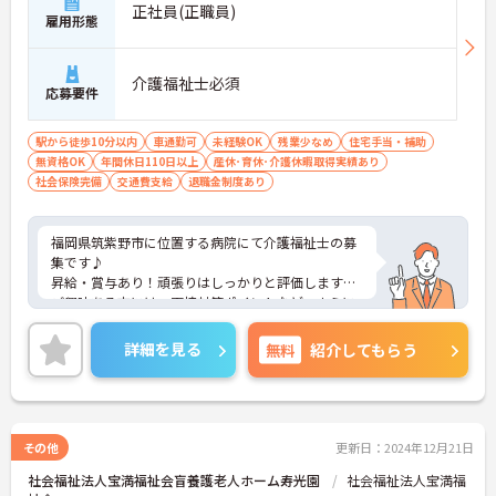
正社員(正職員)
雇用形態
介護福祉士必須
応募要件
駅から徒歩10分以内
車通勤可
未経験OK
残業少なめ
住宅手当・補助
無資格OK
年間休日110日以上
産休･育休･介護休暇取得実績あり
社会保険完備
交通費支給
退職金制度あり
福岡県筑紫野市に位置する病院にて介護福祉士の募
集です♪
昇給・賞与あり！頑張りはしっかりと評価します◎
ご興味ある方には、面接対策ポイントなど、さらに
詳細をお話しいたしますのでお気軽にご相談くださ
い！
詳細を見る
無料
紹介してもらう
その他
更新日：2024年12月21日
社会福祉法人宝満福祉会盲養護老人ホーム寿光園
社会福祉法人宝満福