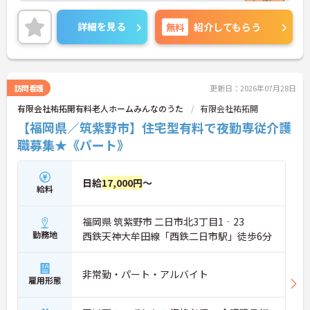
ご興味ある方には、面接対策ポイントなど、さらに
詳細をお話しいたしますのでお気軽にご相談くださ
詳細を見る
無料
紹介してもらう
い。
訪問看護
更新日：2026年07月28日
有限会社祐拓開有料老人ホームみんなのうた
有限会社祐拓開
【福岡県／筑紫野市】住宅型有料で夜勤専従介護
職募集★《パート》
日給
17,000円
～
給料
福岡県 筑紫野市 二日市北3丁目1‐23
勤務地
西鉄天神大牟田線「西鉄二日市駅」徒歩6分
非常勤・パート・アルバイト
雇用形態