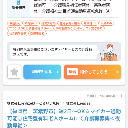
ば尚可 ・介護職員初任者研修・実務者研
応募要件
修・介護福祉士 ■普通自動車運転免許（AT
限定可）あれば尚可
車通勤可
未経験OK
残業少なめ
住宅手当・補助
無資格OK
日勤のみ
ブランクOK
資格取得サポート
研修制度あり
ボーナス・賞与あり
社会保険完備
交通費支給
福岡県筑紫野市にございますデイサービスの介護職
求人です。
詳細を見る
無料
紹介してもらう
更新日：2026年06月08日
株式会社realizeはーとらいふ永岡
株式会社realize
【福岡県／筑紫野市】週2日～OK☆マイカー通勤
可能◎住宅型有料老人ホームにて介護職募集＜夜
勤専従＞