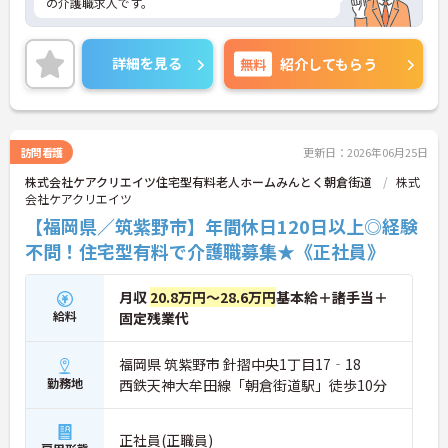
の介護職求人です。
詳細を見る
無料
紹介してもらう
訪問看護
更新日：2026年06月25日
株式会社ケアクリエイツ住宅型有料老人ホームみんとく朝倉街道
株式
会社ケアクリエイツ
【福岡県／筑紫野市】年間休日120日以上◎経験
不問！住宅型有料で介護職募集★《正社員》
月収
20.8万円～28.6万円
基本給＋諸手当＋
給料
固定残業代
福岡県 筑紫野市 針摺中央1丁目17‐18
勤務地
西鉄天神大牟田線「朝倉街道駅」徒歩10分
正社員(正職員)