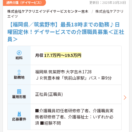
通所介護（デイサービス）
更新日：2025年10月20日
株式会社ケアクリエイツデイサービスセンター吉木
株式会社ケアクリ
エイツ
【福岡県／筑紫野市】最長18時までの勤務♪日
曜固定休！デイサービスでの介護職員募集＜正社
員＞
月収
17.7万円～19.5万円
給料
福岡県 筑紫野市 大字吉木1728
勤務地
ＪＲ筑豊本線「筑前山家駅」バス・車9分
正社員(正職員)
雇用形態
■介護職員初任者研修修了者、介護職員実
務者研修修了者、介護福祉士：いずれか必
応募要件
須 ■経験不問