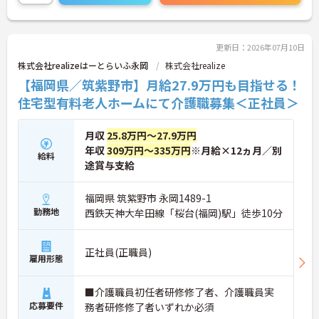
更新日：2026年07月10日
株式会社realizeはーとらいふ永岡
株式会社realize
【福岡県／筑紫野市】月給27.9万円も目指せる！
住宅型有料老人ホームにて介護職募集＜正社員＞
月収
25.8万円～27.9万円
年収
309万円～335万円
※月給×12ヵ月／別
給料
途賞与支給
福岡県 筑紫野市 永岡1489-1
勤務地
西鉄天神大牟田線「桜台(福岡)駅」徒歩10分
正社員(正職員)
雇用形態
■介護職員初任者研修修了者、介護職員実
応募要件
務者研修修了者いずれか必須