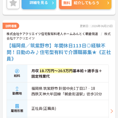
ご興味のある方には、面接対策ポイントなど、さら
詳細を見る
無料
紹介してもらう
に詳細をお話しいたしますのでお気軽にご相談くだ
さい！
訪問看護
更新日：2026年06月25日
株式会社ケアクリエイツ住宅型有料老人ホームみんとく朝倉街道
株式
会社ケアクリエイツ
【福岡県／筑紫野市】年間休日113日◎経験不
問！日勤のみ♪住宅型有料で介護職募集★《正社
員》
月収
18.7万円～20.5万円
基本給＋諸手当＋
給料
固定残業代
福岡県 筑紫野市 針摺中央1丁目17‐18
勤務地
西鉄天神大牟田線「朝倉街道駅」徒歩10分
正社員(正職員)
雇用形態