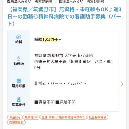
医療法人みらい 筑紫野病院
医療法人みらい 筑紫野病院
【福岡県／筑紫野市】無資格・未経験もOK♪週3
日～の勤務◎精神科病院での看護助手募集（パー
ト）
時給
1,057円
～
給料
福岡県 筑紫野市 大字天山37番地
西鉄天神大牟田線「朝倉街道駅」バス・車1
勤務地
0分
非常勤・パート・アルバイト
雇用形態
■資格不問 ■経験不問
応募要件
車通勤可
無資格OK
産休･育休･介護休暇取得実績あり
社会保険完備
交通費支給