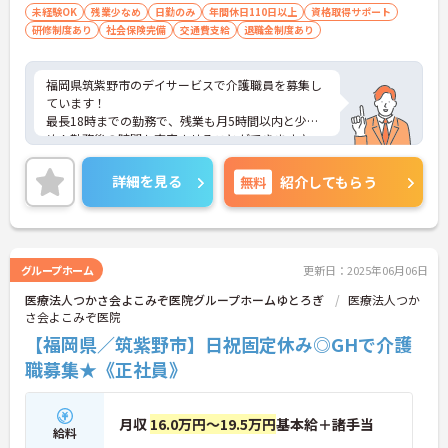
未経験OK
残業少なめ
日勤のみ
年間休日110日以上
資格取得サポート
研修制度あり
社会保険完備
交通費支給
退職金制度あり
福岡県筑紫野市のデイサービスで介護職員を募集し
ています！
最長18時までの勤務で、残業も月5時間以内と少な
め！勤務後の時間も充実させることができます♪
交通費の支給もあり、通勤も安心です！
ご興味のある方は、面接のポイントをお伝えします
詳細を見る
無料
紹介してもらう
のでご連絡ください！
グループホーム
更新日：2025年06月06日
医療法人つかさ会よこみぞ医院グループホームゆとろぎ
医療法人つか
さ会よこみぞ医院
【福岡県／筑紫野市】日祝固定休み◎GHで介護
職募集★《正社員》
月収
16.0万円～19.5万円
基本給＋諸手当
給料