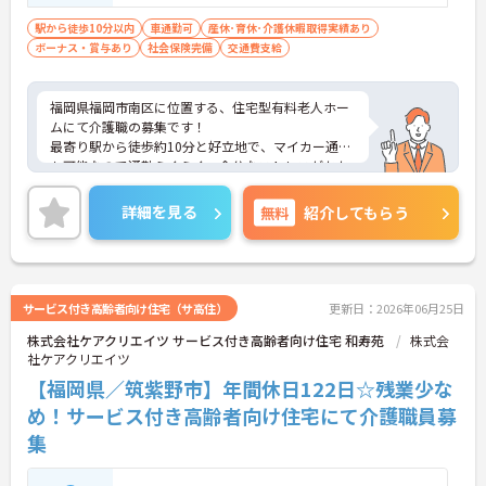
駅から徒歩10分以内
車通勤可
産休･育休･介護休暇取得実績あり
ボーナス・賞与あり
社会保険完備
交通費支給
福岡県福岡市南区に位置する、住宅型有料老人ホー
ムにて介護職の募集です！
最寄り駅から徒歩約10分と好立地で、マイカー通勤
も可能なので通勤らくらく、余分なストレスがかか
りません◎
ご興味のある方には、面接対策ポイントなど、さら
詳細を見る
無料
紹介してもらう
に詳細をお話しいたしますのでお気軽にご相談くだ
さい！
サービス付き高齢者向け住宅（サ高住）
更新日：2026年06月25日
株式会社ケアクリエイツ サービス付き高齢者向け住宅 和寿苑
株式会
社ケアクリエイツ
【福岡県／筑紫野市】年間休日122日☆残業少な
め！サービス付き高齢者向け住宅にて介護職員募
集