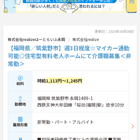
更新日：2026年06月08日
株式会社realizeはーとらいふ永岡
株式会社realize
【福岡県／筑紫野市】週3日程度☆マイカー通勤
可能◎住宅型有料老人ホームにて介護職募集＜非
常勤＞
時給
1,113円～1,245円
給料
福岡県 筑紫野市 永岡1489-1
勤務地
西鉄天神大牟田線「桜台(福岡)駅」徒歩10分
非常勤・パート・アルバイト
雇用形態
■初任者研修修了者以上の資格必須 ■実務