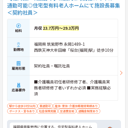
通勤可能◎住宅型有料老人ホームにて施設長募集
＜契約社員＞
月収
23.7万円～29.3万円
給料
福岡県 筑紫野市 永岡1489-1
勤務地
西鉄天神大牟田線「桜台(福岡)駅」徒歩10分
契約社員・嘱託社員
雇用形態
■介護職員初任者研修修了者、介護職員実
務者研修修了者いずれか必須 ■実務経験必
応募要件
須
駅から徒歩10分以内
車通勤可
産休･育休･介護休暇取得実績あり
ボーナス・賞与あり
社会保険完備
交通費支給
退職金制度あり
福岡県筑紫野市に位置する、住宅型有料老人ホーム