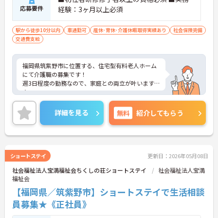
応募要件
経験：3ヶ月以上必須
駅から徒歩10分以内
車通勤可
産休･育休･介護休暇取得実績あり
社会保険完備
交通費支給
福岡県筑紫野市に位置する、住宅型有料老人ホーム
にて介護職の募集です！
週3日程度の勤務なので、家庭との両立が叶います
☆
また、駅から徒歩10分の立地で、マイカー通勤も可
能なので通勤らくらくです◎
詳細を見る
無料
紹介してもらう
ご興味のある方には、面接対策ポイントなど、さら
に詳細をお話しいたしますのでお気軽にご相談くだ
さい！
ショートステイ
更新日：2026年05月08日
社会福祉法人宝満福祉会ちくしの荘ショートステイ
社会福祉法人宝満
福祉会
【福岡県／筑紫野市】ショートステイで生活相談
員募集★《正社員》