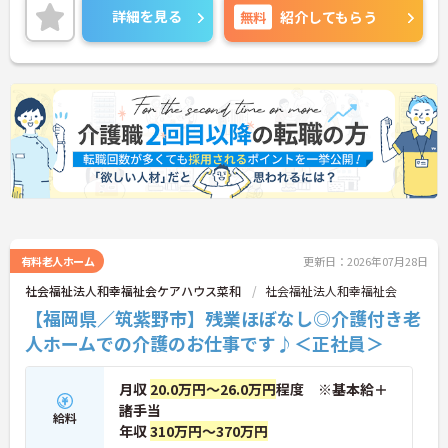
しっかりとしたフォロー体制で、経験に関わらず安
詳細を見る
無料
紹介してもらう
心してスタートできますよ。
こちらの求人にご興味がございましたら面接のポイ
ントもお伝えしますので是非ご応募お待ちしており
ます。
有料老人ホーム
更新日：2026年07月28日
社会福祉法人和幸福祉会ケアハウス菜和
社会福祉法人和幸福祉会
【福岡県／筑紫野市】残業ほぼなし◎介護付き老
人ホームでの介護のお仕事です♪＜正社員＞
月収
20.0万円～26.0万円
程度 ※基本給＋
諸手当
給料
年収
310万円～370万円