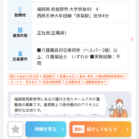
福岡県 筑紫野市 大字筑紫49‐4
勤務地
西鉄天神大牟田線「筑紫駅」徒歩4分
正社員(正職員)
雇用形態
■介護職員初任者研修（ヘルパー2級）以
上、介護福祉士 いずれか ■実務経験：不
応募要件
問
駅から徒歩10分以内
車通勤可
残業少なめ
産休･育休･介護休暇取得実績あり
ボーナス・賞与あり
社会保険完備
交通費支給
退職金制度あり
福岡県筑紫野市にある介護付き老人ホームでの介護
職員の募集です。最寄駅より徒歩圏内のアクセスに
便利な立地です。
残業がほぼないので、ワークライフバランスを整え
ながら働くことができます。
ご興味のある方には、面接対策ポイントなど、さら
詳細を見る
無料
紹介してもらう
に詳細をお話しいたしますのでお気軽にご相談くだ
さい！