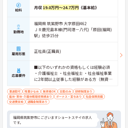
月収
19.0万円～24.7万円
《基本給》
給料
福岡県 筑紫野市 大字原田462
ＪＲ鹿児島本線(門司港－八代)「原田(福岡)
勤務地
駅」徒歩15分
正社員(正職員)
雇用形態
■以下のいずれかの資格もしくは経験必須
・介護福祉士 ・社会福祉士 ・社会福祉事業
応募要件
に2年間以上従事した経験がある方（無資格
の方） ■相談員業務の経験があれば尚可 ■
普通自動車運転免許（AT限定可）必須
車通勤可
残業少なめ
無資格OK
日勤のみ
研修制度あり
産休･育休･介護休暇取得実績あり
ボーナス・賞与あり
社会保険完備
交通費支給
退職金制度あり
福岡県筑紫野市にございますショートステイの求人
です。