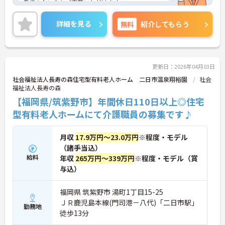
自信のない方もご応募いただけます。
託児施設の併設、有給休暇の取得等、家庭と仕事の
両立ができるような職場づくりを行っています。
詳細を見る
無料
紹介してもらう
最寄駅より徒歩圏内にくわえて、マイカー通勤も可
能と通勤も便利です♪
ご興味がある方は是非一度マイナビまでお問合せ下
さい。更に詳細などお伝えします。
更新日：2026年04月03日
社会福祉法人長寿の森住宅型有料老人ホーム 二日市温泉翔裕園
社会
福祉法人長寿の森
【福岡県/筑紫野市】年間休日110日以上◎住宅
型有料老人ホームにて介護職員の募集です♪
月収
17.9万円～23.0万円
※程度・モデル
（諸手当込）
給料
年収
265万円～339万円
※程度・モデル（賞
与込）
福岡県 筑紫野市 湯町1丁目15-25
ＪＲ鹿児島本線(門司港－八代)「二日市駅」
勤務地
徒歩13分