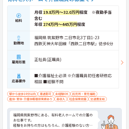
月収
19.8万円～32.0万円
程度 ※夜勤手当
含む
給料
年収
274万円～445万円
程度
福岡県 筑紫野市 二日市北3丁目1-23
勤務地
西鉄天神大牟田線「西鉄二日市駅」徒歩6分
正社員(正職員)
雇用形態
■介護福祉士必須 ※介護職員初任者研修応
応募要件
相談 ■経験不問
駅から徒歩10分以内
車通勤可
未経験OK
託児所・育児補助
産休･育休･介護休暇取得実績あり
高収入
社会保険完備
交通費支給
福岡県筑紫野市にある、有料老人ホームでの介護の
お仕事です。
経験をお持ちの方はもちろん、介護経験のない方や