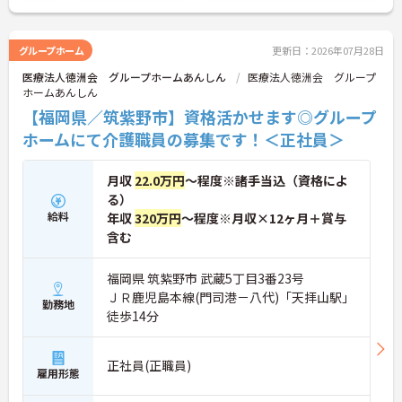
グループホーム
更新日：2026年07月28日
医療法人徳洲会 グループホームあんしん
医療法人徳洲会 グループ
ホームあんしん
【福岡県／筑紫野市】資格活かせます◎グループ
ホームにて介護職員の募集です！＜正社員＞
月収
22.0万円
～程度※諸手当込（資格によ
る）
給料
年収
320万円
～程度※月収×12ヶ月＋賞与
含む
福岡県 筑紫野市 武蔵5丁目3番23号
ＪＲ鹿児島本線(門司港－八代)「天拝山駅」
勤務地
徒歩14分
正社員(正職員)
雇用形態