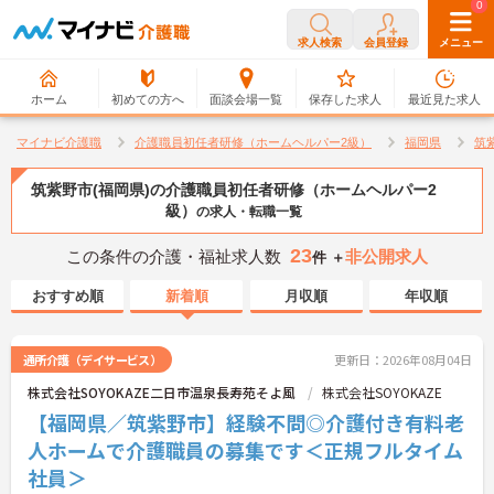
0
0
求人検索
会員登録
メニュー
ホーム
初めての方へ
面談会場一覧
保存した求人
最近見た求人
マイナビ介護職
介護職員初任者研修（ホームヘルパー2級）
福岡県
筑
筑紫野市(福岡県)の介護職員初任者研修（ホームヘルパー2
級）
の求人・転職一覧
23
この条件の介護・福祉求人数
非公開求人
件 ＋
おすすめ順
新着順
月収順
年収順
通所介護（デイサービス）
更新日：2026年08月04日
株式会社SOYOKAZE二日市温泉長寿苑そよ風
株式会社SOYOKAZE
【福岡県／筑紫野市】経験不問◎介護付き有料老
人ホームで介護職員の募集です＜正規フルタイム
社員＞