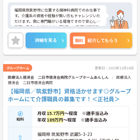
福岡県筑紫野市に位置する精神科病院でのお仕事で
す。介護系の資格や経験が無い方もチャレンジいた
だけます。側に専門職がいる環境ですので安心して
業務に専念いただけます。週3日～の勤務が相談で
き、プライベートとの両立もしやすいです。ご興味
のある方には、面接対策ポイントなど、さらに詳細
詳細を見る
無料
紹介してもらう
をお話しいたしますのでお気軽にご相談ください！
グループホーム
更新日：2025年11月14日
医療法人徳洲会 二日市徳洲会病院グループホームあんしん
医療法人
徳洲会 二日市徳洲会病院
【福岡県／筑紫野市】資格活かせます◎グループ
ホームにて介護職員の募集です！＜正社員＞
月収
15.7万円
～程度 ※諸手当込み
給料
年収
189万円
～程度 ※諸手当込み
福岡県 筑紫野市 武蔵5-3-23