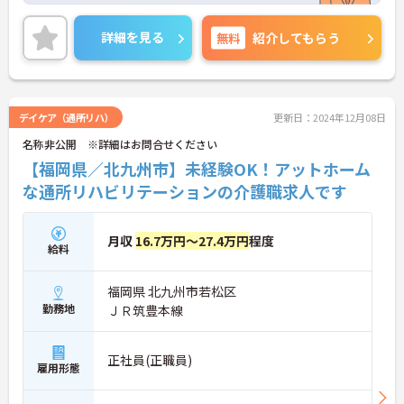
手当も充実しており、企業内保育所もあるため子育
て中の方も働きやすい環境です◎
詳細を見る
無料
紹介してもらう
ご興味のある方には、面接対策ポイントなど、さら
に詳細をお話しいたしますので、お気軽にご相談く
ださい。
デイケア（通所リハ）
更新日：2024年12月08日
名称非公開 ※詳細はお問合せください
【福岡県／北九州市】未経験OK！アットホーム
な通所リハビリテーションの介護職求人です
月収
16.7万円～27.4万円
程度
給料
福岡県 北九州市若松区
勤務地
ＪＲ筑豊本線
正社員(正職員)
雇用形態