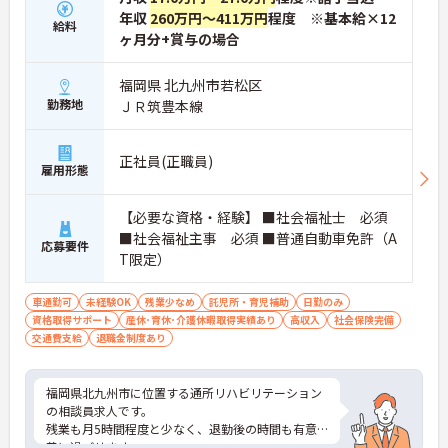
年収
260万円～411万円
程度 ※基本給×12
給料
ヶ月分+賞与の場合
福岡県 北九州市若松区
勤務地
ＪＲ筑豊本線
正社員(正職員)
雇用形態
【必要な資格・経験】 ■社会福祉士 必須
■社会福祉主事 必須 ■普通自動車免許（A
応募要件
T限定）
車通勤可
未経験OK
残業少なめ
託児所・育児補助
日勤のみ
資格取得サポート
産休･育休･介護休暇取得実績あり
高収入
社会保険完備
交通費支給
退職金制度あり
福岡県北九州市に位置する通所リハビリテーション
の相談員求人です。
残業も月5時間程度と少なく、退勤後の時間も有意
義に過ごせます。