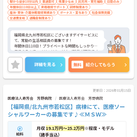
駅から徒歩10分以内
車通勤可
残業少なめ
託児所・育児補助
日勤のみ
年間休日110日以上
資格取得サポート
研修制度あり
産休･育休･介護休暇取得実績あり
ボーナス・賞与あり
社会保険完備
交通費支給
退職金制度あり
福岡県北九州市若松区にございますデイサービスに
て、常勤の生活相談員の募集です！
年間休日110日！プライベートな時間もしっかり確
保できるので、メリハリをつけたご就業が可能です
◎
福利厚生も充実しているので、ライフステージが変
詳細を見る
無料
紹介してもらう
わっても長く働ける環境が整っています！
ご興味ある方には、面接対策ポイントなど、さらに
詳細をお話しいたしますのでお気軽にご相談くださ
い！
更新日：2026年01月15日
医療法人寿芳会 芳野病院
医療法人寿芳会 芳野病院
【福岡県/北九州市若松区】病棟にて、医療ソー
シャルワーカーの募集です♪≪ＭＳＷ≫
月収
19.1万円～25.2万円
※程度・モデル
給料
（諸手当込）