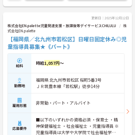
◎
ご興味ある方には、面接対策ポイントなど、さらに
詳細をお話しいたしますのでお気軽にご相談くださ
い。
更新日：2025年12月12日
株式会社EN.palette児童発達支援・放課後等デイサービスCHILULU
株
式会社EN.palette
【福岡県／北九州市若松区】日曜日固定休み◎児
童指導員募集★《パート》
時給
1,057円
～
給料
福岡県 北九州市若松区 桜町5番3号
勤務地
ＪＲ筑豊本線「若松駅」徒歩14分
非常勤・パート・アルバイト
雇用形態
■以下のいずれかの資格必須 ・保育士 ・精
神保健福祉士 ・社会福祉士 ・児童指導員 ※
応募要件
児童指導員は大学や大学院で社会福祉学・