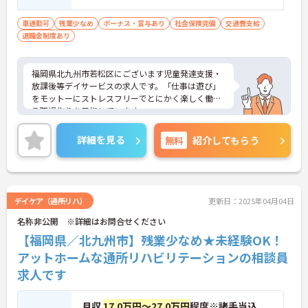
心理学・教育学・社会学のいずれかを専修
する学科や研究科を修了している方、幼稚
車通勤可
残業少なめ
ボーナス・賞与あり
社会保険完備
交通費支給
退職金制度あり
園・小学校・中学校・義務教育校・高等学
校・中等教育校のいずれかの教育免許を保
有している方、児童福祉施設で2年（最終学
福岡県北九州市若松区にございます児童発達支援・
歴が中卒の方は3年以上）の実務経験がある
放課後等デイサービスの求人です。「仕事は遊び」
方が対象です ■経験不問 ■普通自動車運転
をモットーにストレスフリーでとにかく楽しく働け
免許（AT限定可）あれば尚可
る職場作りを目指しています。
詳細を見る
無料
紹介してもらう
デイケア（通所リハ）
更新日：2025年04月04日
名称非公開 ※詳細はお問合せください
【福岡県／北九州市】残業少なめ★未経験OK！
アットホームな通所リハビリテーションの相談員
求人です
月収
17.0万円～27.0万円
程度※諸手当込