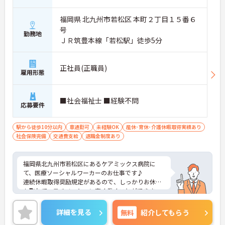
福岡県 北九州市若松区 本町２丁目１５番６
号
勤務地
ＪＲ筑豊本線「若松駅」徒歩5分
正社員(正職員)
雇用形態
■社会福祉士 ■経験不問
応募要件
駅から徒歩10分以内
車通勤可
未経験OK
産休･育休･介護休暇取得実績あり
社会保険完備
交通費支給
退職金制度あり
福岡県北九州市若松区にあるケアミックス病院に
て、医療ソーシャルワーカーのお仕事です♪
連続休暇取得奨励規定があるので、しっかりお休み
も取れて、モチベーション高く働くことができま
す！
また、子育て中の方をサポートする短時間勤務制度
詳細を見る
無料
紹介してもらう
などもある、子育て世代の方も働きやすい職場です