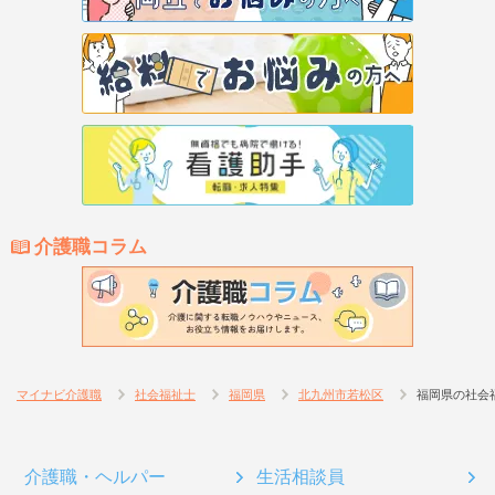
介護職コラム
マイナビ介護職
社会福祉士
福岡県
北九州市若松区
福岡県の社会
介護職・ヘルパー
生活相談員