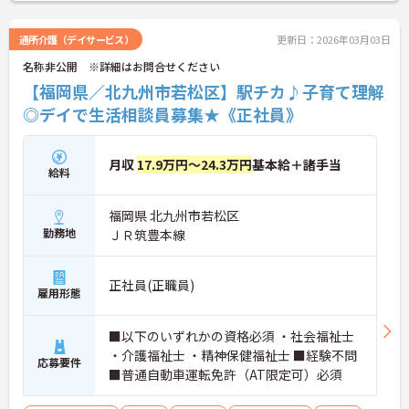
詳細をお話しいたしますのでお気軽にご相談くださ
い！
通所介護（デイサービス）
更新日：2026年03月03日
名称非公開 ※詳細はお問合せください
【福岡県／北九州市若松区】駅チカ♪子育て理解
◎デイで生活相談員募集★《正社員》
月収
17.9万円～24.3万円
基本給＋諸手当
給料
福岡県 北九州市若松区
勤務地
ＪＲ筑豊本線
正社員(正職員)
雇用形態
■以下のいずれかの資格必須 ・社会福祉士
・介護福祉士 ・精神保健福祉士 ■経験不問
応募要件
■普通自動車運転免許（AT限定可）必須