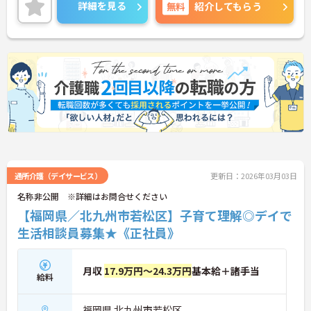
福利厚生も充実しているので、ライフステージが変
詳細を見る
無料
紹介してもらう
わっても長く働ける環境が整っています！
ご興味ある方には、面接対策ポイントなど、さらに
詳細をお話しいたしますのでお気軽にご相談くださ
い！
通所介護（デイサービス）
更新日：2026年03月03日
名称非公開 ※詳細はお問合せください
【福岡県／北九州市若松区】子育て理解◎デイで
生活相談員募集★《正社員》
月収
17.9万円～24.3万円
基本給＋諸手当
給料
福岡県 北九州市若松区