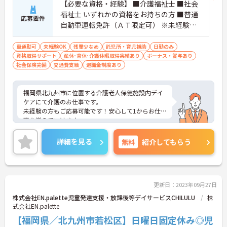
【必要な資格・経験】 ■介護福祉士 ■社会
福祉士 いずれかの資格をお持ちの方 ■普通
応募要件
自動車運転免許（ＡＴ限定可） ※未経験の
方歓迎です！
車通勤可
未経験OK
残業少なめ
託児所・育児補助
日勤のみ
資格取得サポート
産休･育休･介護休暇取得実績あり
ボーナス・賞与あり
社会保険完備
交通費支給
退職金制度あり
福岡県北九州市に位置する介護老人保健施設内デイ
ケアにて介護のお仕事です。
未経験の方もご応募可能です！安心して1からお仕
事を覚えていけます。
残業も月5時間程度と少なく、退勤後の時間も有意
義に過ごせます。
詳細を見る
無料
紹介してもらう
手当も充実しており、企業内保育所もあるため子育
て中の方も働きやすい環境です◎
ご興味のある方には、面接対策ポイントなど、さら
に詳細をお話しいたしますので、お気軽にご相談く
ださい。
更新日：2023年09月27日
株式会社EN.palette児童発達支援・放課後等デイサービスCHILULU
株
式会社EN.palette
【福岡県／北九州市若松区】日曜日固定休み◎児