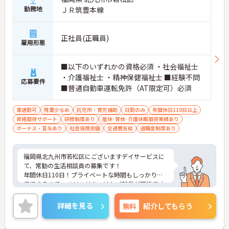
勤務地
ＪＲ筑豊本線
正社員(正職員)
雇用形態
■以下のいずれかの資格必須 ・社会福祉士
・介護福祉士 ・精神保健福祉士 ■経験不問
応募要件
■普通自動車運転免許（AT限定可）必須
車通勤可
残業少なめ
託児所・育児補助
日勤のみ
年間休日110日以上
資格取得サポート
研修制度あり
産休･育休･介護休暇取得実績あり
ボーナス・賞与あり
社会保険完備
交通費支給
退職金制度あり
福岡県北九州市若松区にございますデイサービスに
て、常勤の生活相談員の募集です！
年間休日110日！プライベートな時間もしっかり確
保できるので、メリハリをつけたご就業が可能です
◎
福利厚生も充実しているので、ライフステージが変
詳細を見る
無料
紹介してもらう
わっても長く働ける環境が整っています！
ご興味ある方には、面接対策ポイントなど、さらに