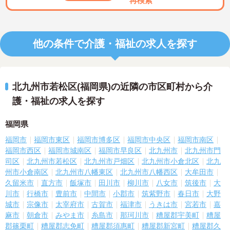
再検索
他の条件で介護・福祉の求人を探す
北九州市若松区(福岡県)の近隣の市区町村から介
護・福祉の求人を探す
福岡県
福岡市
福岡市東区
福岡市博多区
福岡市中央区
福岡市南区
福岡市西区
福岡市城南区
福岡市早良区
北九州市
北九州市門
司区
北九州市若松区
北九州市戸畑区
北九州市小倉北区
北九
州市小倉南区
北九州市八幡東区
北九州市八幡西区
大牟田市
久留米市
直方市
飯塚市
田川市
柳川市
八女市
筑後市
大
川市
行橋市
豊前市
中間市
小郡市
筑紫野市
春日市
大野
城市
宗像市
太宰府市
古賀市
福津市
うきは市
宮若市
嘉
麻市
朝倉市
みやま市
糸島市
那珂川市
糟屋郡宇美町
糟屋
郡篠栗町
糟屋郡志免町
糟屋郡須惠町
糟屋郡新宮町
糟屋郡久