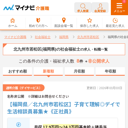
0
0
求人検索
会員登録
メニュー
ホーム
初めての方へ
面談会場一覧
保存した求人
最近見た求人
マイナビ介護職
社会福祉士
福岡県
北九州市若松区
福岡県の社会
北九州市若松区(福岡県)の社会福祉士
の求人・転職一覧
8
この条件の介護・福祉求人数
非公開求人
件 ＋
おすすめ順
新着順
月収順
年収順
通所介護（デイサービス）
更新日：2026年03月03日
名称非公開 ※詳細はお問合せください
【福岡県／北九州市若松区】子育て理解◎デイで
生活相談員募集★《正社員》
月収
17.9万円～24.3万円
基本給＋諸手当