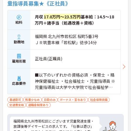
童指導員募集★《正社員》
月収
17.0万円～23.5万円
基本給：14.5～18
給料
万円＋諸手当（処遇改善＋資格）
福岡県 北九州市若松区 桜町5番3号
勤務地
ＪＲ筑豊本線「若松駅」徒歩14分
正社員(正職員)
雇用形態
■以下のいずれかの資格必須 ・保育士 ・精
神保健福祉士 ・社会福祉士 ・児童指導員 ※
応募要件
児童指導員は大学や大学院で社会福祉学・
心理学・教育学・社会学のいずれかを専修
する学科や研究科を修了している方、幼稚
車通勤可
残業少なめ
日勤のみ
ボーナス・賞与あり
社会保険完備
交通費支給
退職金制度あり
園・小学校・中学校・義務教育校・高等学
校・中等教育校のいずれかの教育免許を保
有している方、児童福祉施設で2年（最終学
福岡県北九州市若松区にございます児童発達支援・
歴が中卒の方は3年以上）の実務経験がある
放課後等デイサービスの求人です。「仕事は遊び」
方が対象です ■経験不問 ■普通自動車運転