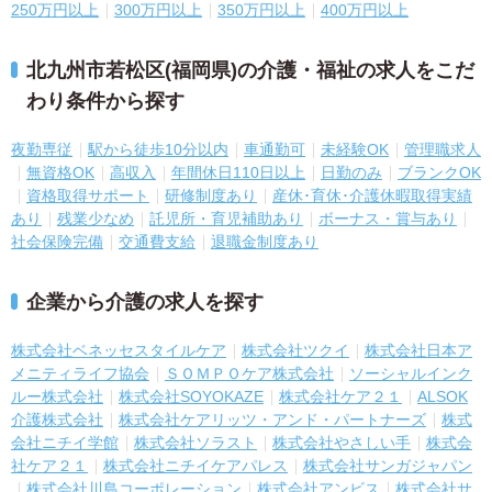
250万円以上
300万円以上
350万円以上
400万円以上
北九州市若松区(福岡県)の介護・福祉の求人をこだ
わり条件から探す
夜勤専従
駅から徒歩10分以内
車通勤可
未経験OK
管理職求人
無資格OK
高収入
年間休日110日以上
日勤のみ
ブランクOK
資格取得サポート
研修制度あり
産休･育休･介護休暇取得実績
あり
残業少なめ
託児所・育児補助あり
ボーナス・賞与あり
社会保険完備
交通費支給
退職金制度あり
企業から介護の求人を探す
株式会社ベネッセスタイルケア
株式会社ツクイ
株式会社日本ア
メニティライフ協会
ＳＯＭＰＯケア株式会社
ソーシャルインク
ルー株式会社
株式会社SOYOKAZE
株式会社ケア２１
ALSOK
介護株式会社
株式会社ケアリッツ・アンド・パートナーズ
株式
会社ニチイ学館
株式会社ソラスト
株式会社やさしい手
株式会
社ケア２１
株式会社ニチイケアパレス
株式会社サンガジャパン
株式会社川島コーポレーション
株式会社アンビス
株式会社サ