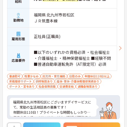
給料
福岡県 北九州市若松区
勤務地
ＪＲ筑豊本線
正社員(正職員)
雇用形態
■以下のいずれかの資格必須 ・社会福祉士
・介護福祉士 ・精神保健福祉士 ■経験不問
応募要件
■普通自動車運転免許（AT限定可）必須
車通勤可
残業少なめ
託児所・育児補助
日勤のみ
年間休日110日以上
資格取得サポート
研修制度あり
産休･育休･介護休暇取得実績あり
ボーナス・賞与あり
社会保険完備
交通費支給
退職金制度あり
福岡県北九州市若松区にございますデイサービスに
て、常勤の生活相談員の募集です！
年間休日110日！プライベートな時間もしっかり確
保できるので、メリハリをつけたご就業が可能です
◎