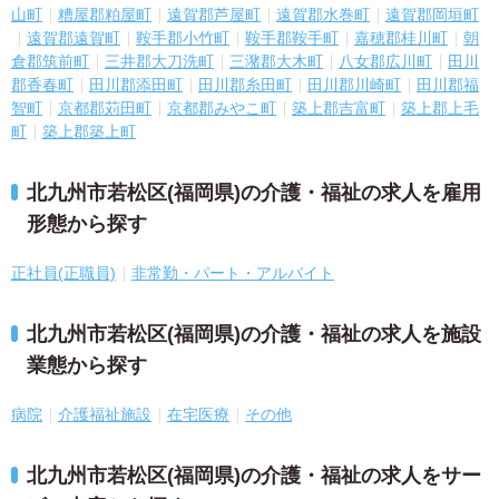
山町
糟屋郡粕屋町
遠賀郡芦屋町
遠賀郡水巻町
遠賀郡岡垣町
遠賀郡遠賀町
鞍手郡小竹町
鞍手郡鞍手町
嘉穂郡桂川町
朝
倉郡筑前町
三井郡大刀洗町
三潴郡大木町
八女郡広川町
田川
郡香春町
田川郡添田町
田川郡糸田町
田川郡川崎町
田川郡福
智町
京都郡苅田町
京都郡みやこ町
築上郡吉富町
築上郡上毛
町
築上郡築上町
北九州市若松区(福岡県)の介護・福祉の求人を雇用
形態から探す
正社員(正職員)
非常勤・パート・アルバイト
北九州市若松区(福岡県)の介護・福祉の求人を施設
業態から探す
病院
介護福祉施設
在宅医療
その他
北九州市若松区(福岡県)の介護・福祉の求人をサー