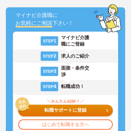
マイナビ介護職に
お気軽にご相談
下さい！
マイナビ介護
1
STEP
職にご登録
2
求人のご紹介
STEP
面接・条件交
3
STEP
渉
4
転職成功！
STEP
転職サポートに登録
はじめて転職する方へ