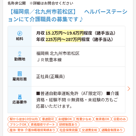
名称非公開 ※詳細はお問合せください
【福岡県／北九州市若松区】 ヘルパーステーシ
ョンにて介護職員の募集です♪
月収
15.2万円～19.6万円
程度（諸手当込）
給料
年収
225万円～287万円
程度（諸手当込）
福岡県 北九州市若松区
勤務地
ＪＲ筑豊本線
正社員(正職員)
雇用形態
■普通自動車運転免許（AT限定可） ■介護
資格・経験不問 ※無資格・未経験の方もご
応募要件
応募いただけます。
駅から徒歩10分以内
車通勤可
未経験OK
残業少なめ
無資格OK
日勤のみ
ブランクOK
資格取得サポート
研修制度あり
産休･育休･介護休暇取得実績あり
社会保険完備
交通費支給
退職金制度あり