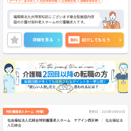
ボーナス・賞与あり
社会保険完備
交通費支給
退職金制度あり
福岡県北九州市若松区にございます複合型施設内併
設の介護付有料老人ホームの介護職求人です。
詳細を見る
無料
紹介してもらう
特別養護老人ホーム（特養）
更新日：2026年04月03日
社会福祉法人広緑会特別養護老人ホーム ケアイン西天神
社会福祉法
人広緑会