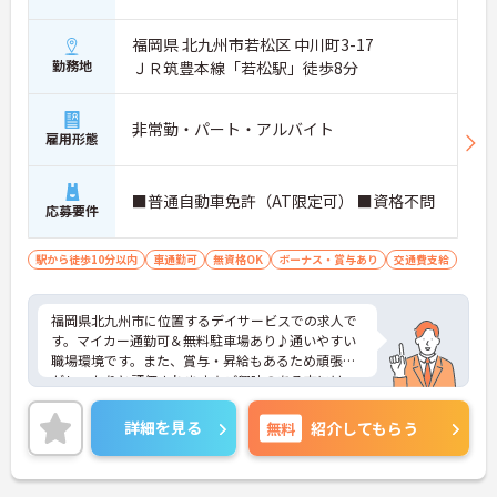
福岡県 北九州市若松区 中川町3-17
勤務地
ＪＲ筑豊本線「若松駅」徒歩8分
非常勤・パート・アルバイト
雇用形態
■普通自動車免許（AT限定可） ■資格不問
応募要件
駅から徒歩10分以内
車通勤可
無資格OK
ボーナス・賞与あり
交通費支給
福岡県北九州市に位置するデイサービスでの求人で
す。マイカー通勤可＆無料駐車場あり♪通いやすい
職場環境です。また、賞与・昇給もあるため頑張り
がしっかりと評価されます★ご興味のある方には、
面接対策ポイントなど、さらに詳細をご案内します
のでお気軽にご相談ください！
詳細を見る
無料
紹介してもらう