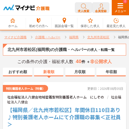
0
0
求人検索
会員登録
メニュー
ホーム
初めての方へ
面談会場一覧
保存した求人
最近見た求人
マイナビ介護職
介護職・ヘルパー
福岡県
北九州市若松区
福岡県
北九州市若松区(福岡県)の介護職・ヘルパー
の求人・転職一覧
40
この条件の介護・福祉求人数
非公開求人
件 ＋
おすすめ順
新着順
月収順
年収順
特別養護老人ホーム（特養）
更新日：2026年08月05日
社会福祉法人八健会地域密着型特別養護老人ホーム にしぞの
社会福
祉法人八健会
【福岡県／北九州市若松区】年間休日110日あり
♪特別養護老人ホームにて介護職の募集＜正社員
＞