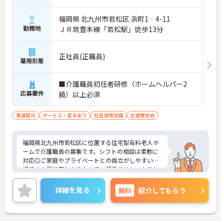
福岡県 北九州市若松区 浜町1‐4-11
勤務地
ＪＲ筑豊本線「若松駅」徒歩13分
正社員(正職員)
雇用形態
■介護職員初任者研修（ホームヘルパー2
応募要件
級）以上必須
車通勤可
ボーナス・賞与あり
社会保険完備
交通費支給
福岡県北九州市若松区に位置する住宅型有料老人ホ
ームで介護職員の募集です。シフトの相談は柔軟に
対応◎ご家庭やプライベートとの両立がしやすい職
場です！昇給賞与ありなので、頑張りはしっかりと
評価され還元されます♪ご興味のある方はご面接の
ポイントお伝えしますのでご気軽にお問い合わせく
詳細を見る
無料
紹介してもらう
ださい。