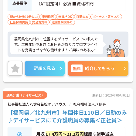
応募要件
（AT限定可）必須 ■資格不問
駅から徒歩10分以内
車通勤可
無資格OK
日勤のみ
ボーナス・賞与あり
社会保険完備
交通費支給
退職金制度あり
福岡県北九州市に位置するデイサービスでの求人で
す。年末年始やお盆にお休みがあります◎プライベ
ートを充実させながら働けます！ご興味のある方に
は、面接対策ポイントなど、さらに詳細をご案内し
ますのでお気軽にご相談ください！
詳細を見る
無料
紹介してもらう
通所介護（デイサービス）
更新日：2026年06月02日
社会福祉法人八健会若松ケアハウス
社会福祉法人八健会
【福岡県／北九州市】年間休日110日／日勤のみ
♪デイサービスにて介護職員の募集＜正社員＞
月収
17.4万円～21.2万円
程度※諸手当込