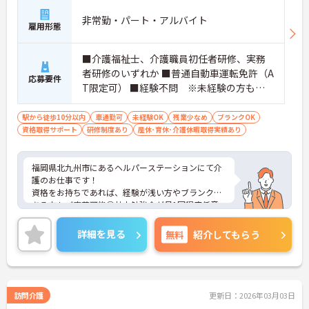
非常勤・パート・アルバイト
雇用形態
■介護福祉士、介護職員初任者研修、実務
者研修のいずれか ■普通自動車運転免許（A
応募要件
T限定可） ■経験不問 ※未経験の方もご
応募いただけます。
駅から徒歩10分以内
車通勤可
未経験OK
残業少なめ
ブランクOK
資格取得サポート
研修制度あり
産休･育休･介護休暇取得実績あり
福岡県北九州市にあるヘルパーステーションにて介
護のお仕事です！
資格をお持ちであれば、経験が浅い方やブランクの
ある方もご応募可能◎社内勉強会が月1回程度任意
であり、スキルを磨くことができます！
また、年2回の評価制度でスタッフのやる気・頑張
詳細を見る
無料
紹介してもらう
りをしっかり反映！高いモチベーションを保ちなが
らお仕事に取り組めます☆
ご興味がある方は是非一度マイナビまでお問い合わ
せください。さらに詳細などお伝えします！
訪問介護
更新日：2026年03月03日