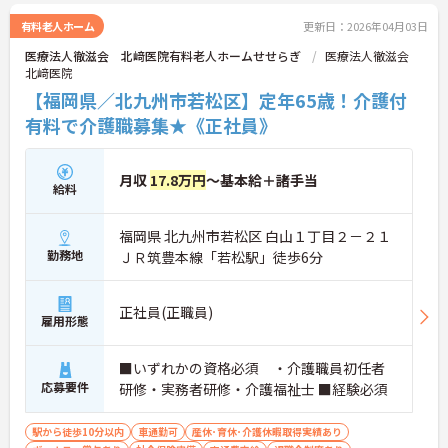
有料老人ホーム
更新日：2026年04月03日
医療法人徹滋会 北﨑医院有料老人ホームせせらぎ
医療法人徹滋会
北﨑医院
【福岡県／北九州市若松区】定年65歳！介護付
有料で介護職募集★《正社員》
月収
17.8万円
～基本給＋諸手当
給料
福岡県 北九州市若松区 白山１丁目２－２１
勤務地
ＪＲ筑豊本線「若松駅」徒歩6分
正社員(正職員)
雇用形態
■いずれかの資格必須 ・介護職員初任者
応募要件
研修・実務者研修・介護福祉士 ■経験必須
駅から徒歩10分以内
車通勤可
産休･育休･介護休暇取得実績あり