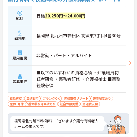
日給
20,250円～24,000円
給料
福岡県 北九州市若松区 高須東3丁目4番30号
勤務地
非常勤・パート・アルバイト
雇用形態
■以下のいずれかの資格必須 ・介護職員初
任者研修 ・実務者研修 ・介護福祉士 ■実務
応募要件
経験必須
夜勤専従
車通勤可
ブランクOK
資格取得サポート
研修制度あり
産休･育休･介護休暇取得実績あり
社会保険完備
交通費支給
福岡県北九州市若松区にございます介護付有料老人
ホームの求人です。