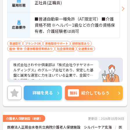
正社員(正職員)
雇用形態
■普通自動車一種免許（AT限定可） ■介護
資格不問 ※ヘルパー1級などの介護の資格保
応募要件
有者、介護経験者は尚可
車通勤可
ブランクOK
資格取得サポート
研修制度あり
産休･育休･介護休暇取得実績あり
社会保険完備
交通費支給
株式会社さわやか倶楽部は「株式会社ウチヤマホー
ルディングス」のグループ会社であり、安定した基
盤と誠実な運営に力を注いでいる企業で、全国で施
設を展開しています。
4週8休のシフト制できちんと休みが取れ、昇給・賞
与もあり働きやすい環境が整っています。
詳細を見る
無料
紹介してもらう
ご興味がある方は是非一度マイナビまでお問い合わ
せください。さらに詳細などお伝えします。
介護老人保健施設（老健）
更新日：2026年03月06日
医療法人正周会水巻共立病院介護老人保健施設 シルバーケア玄海
医