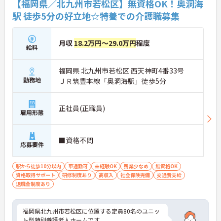
【福岡県／北九州市若松区】無資格OK！奥洞海
駅 徒歩5分の好立地☆特養での介護職募集
月収
18.2万円～29.0万円
程度
給料
福岡県 北九州市若松区 西天神町4番33号
勤務地
ＪＲ筑豊本線「奥洞海駅」徒歩5分
正社員(正職員)
雇用形態
■資格不問
応募要件
駅から徒歩10分以内
車通勤可
未経験OK
残業少なめ
無資格OK
資格取得サポート
研修制度あり
高収入
社会保険完備
交通費支給
退職金制度あり
福岡県北九州市若松区に位置する定員80名のユニッ
ト型特別養護老人ホームです。