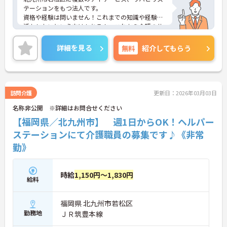
テーションをもつ法人です。
資格や経験は問いません！これまでの知識や経験を
活かしたいという方はもちろん、これから介護の仕
事に挑戦したいという方もご応募可能です◎
ご興味がある方は是非一度マイナビまでお問合せく
詳細を見る
無料
紹介してもらう
ださい。さらに詳細などお伝えします！
訪問介護
更新日：2026年03月03日
名称非公開 ※詳細はお問合せください
【福岡県／北九州市】 週1日からOK！ヘルパー
ステーションにて介護職員の募集です♪《非常
勤》
時給
1,150円～1,830円
給料
福岡県 北九州市若松区
勤務地
ＪＲ筑豊本線