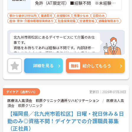
免許（AT限定可） ■経験不問 ※未経験可
能
駅から徒歩10分以内
車通勤可
未経験OK
残業少なめ
日勤のみ
産休･育休･介護休暇取得実績あり
社会保険完備
交通費支給
退職金制度あり
北九州市若松区にあるデイサービスにて介護のお仕
事です。
資格をお持ちであれば経験は不問です。内部研修制
度もありますので、経験に自信がない方も安心して
ご応募頂けます。
ご興味がある方は是非一度マイナビまでお問い合わ
詳細を見る
無料
紹介してもらう
せください。さらに詳細などお伝えします！
デイケア（通所リハ）
更新日：2026年07月28日
医療法人高須会 萩原クリニック通所リハビリテーション
医療法人高
須会 萩原クリニック
【福岡県／北九州市若松区】日曜・祝日休み＆日
勤のみ◎資格不問！デイケアでの介護職員募集
（正社員）