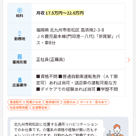
月収
17.5万円～22.0万円
給料
福岡県 北九州市若松区 高須南2-3-8
ＪＲ鹿児島本線(門司港－八代)「折尾駅」バ
勤務地
ス・車8分
正社員(正職員)
雇用形態
■資格不問 ■普通自動車運転免許（ＡＴ限
定可）あれば尚可・送迎車の運転可能な方
応募要件
■デイケアでの経験あれば尚可 ■学歴不問
車通勤可
残業少なめ
無資格OK
日勤のみ
ボーナス・賞与あり
社会保険完備
交通費支給
北九州市若松区に位置する通所リハビリテーション
でのお仕事です。介護系の資格や経験が無い方もチ
ャレンジいただけます。日勤のみのご勤務ですの