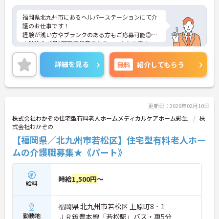
福岡県北九州市にあるヘルパーステーションにて介
護のお仕事です！
経験が浅い方やブランクのある方もご応募可能◎社
内勉強会が月1回程度任意であり、スキルを磨くこ
とができます！
ご興味がある方は是非一度マイナビまでお問い合わ
詳細を見る
無料
紹介してもらう
せください。さらに詳細などお伝えします！
更新日：2026年02月10日
株式会社わかぞの住宅型有料老人ホームメディカルケアホーム彩生
株
式会社わかぞの
【福岡県／北九州市若松区】住宅型有料老人ホー
ムの介護職募集★《パート》
時給
1,500円
～
給料
福岡県 北九州市若松区 上原町8‐1
勤務地
ＪＲ筑豊本線「若松駅」バス・車5分