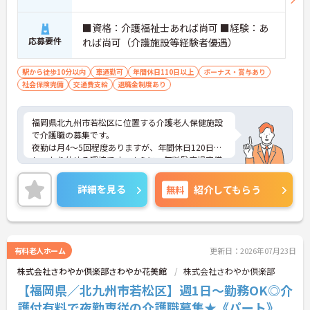
■資格：介護福祉士あれば尚可 ■経験：あ
応募要件
れば尚可（介護施設等経験者優遇）
駅から徒歩10分以内
車通勤可
年間休日110日以上
ボーナス・賞与あり
社会保険完備
交通費支給
退職金制度あり
福岡県北九州市若松区に位置する介護老人保健施設
で介護職の募集です。
夜勤は月4～5回程度ありますが、年間休日120日で
しっかり休める環境です。さらに、無料駐車場完備
でマイカー通勤OK、ユニフォーム貸与、採用時の健
康診断無料など働きやすい環境が整っています。
詳細を見る
無料
紹介してもらう
ご興味のある方には、面接対策ポイントなどさらに
詳細をお話いたしますので、お気軽にご相談くださ
い。
有料老人ホーム
更新日：2026年07月23日
株式会社さわやか倶楽部さわやか花美館
株式会社さわやか倶楽部
【福岡県／北九州市若松区】週1日～勤務OK◎介
護付有料で夜勤専従の介護職募集★《パート》