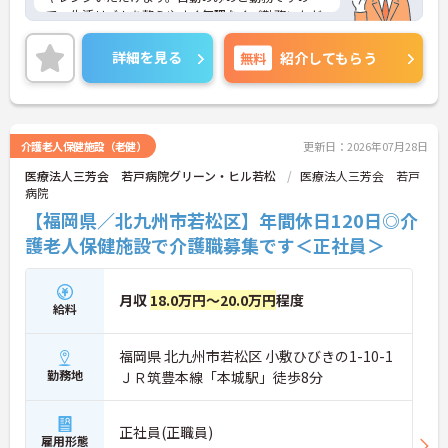
で、生活リズムを整えやすく無理なくご勤務いただ
けます♪日曜・祝日がお休みとなりますので、プラ
イベートとの両立もしやすいです。ご興味のある方
詳細を見る
無料
紹介してもらう
には、面接対策ポイントなど、さらに詳細をお話し
いたしますのでお気軽にご相談ください！
介護老人保健施設（老健）
更新日：2026年07月28日
医療法人三芳会 若戸病院グリーン・ヒル若松
医療法人三芳会 若戸
病院
【福岡県／北九州市若松区】年間休日120日◎介
護老人保健施設で介護職募集です＜正社員＞
月収
18.0万円～20.0万円
程度
給料
福岡県 北九州市若松区 小敷ひびきの1-10-1
勤務地
ＪＲ筑豊本線「本城駅」徒歩8分
正社員(正職員)
雇用形態