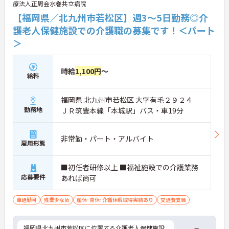
療法人正周会水巻共立病院
【福岡県／北九州市若松区】週3～5日勤務◎介
護老人保健施設での介護職の募集です！＜パート
＞
時給
1,100円
～
給料
福岡県 北九州市若松区 大字有毛２９２４
勤務地
ＪＲ筑豊本線「本城駅」バス・車19分
非常勤・パート・アルバイト
雇用形態
■初任者研修以上 ■福祉施設での介護業務
応募要件
あれば尚可
車通勤可
残業少なめ
産休･育休･介護休暇取得実績あり
交通費支給
福岡県北九州市若松区に位置する介護老人保健施設