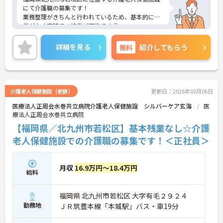
にて介護職の募集です！
業務整理がきちんと行われているため、基本的に残
業がなく定時での終業が可能です◎
ご興味ある方には、面接対策ポイントなど、さらに
詳細をお話しいたしますのでお気軽にご相談くださ
詳細を見る
無料
紹介してもらう
い！
介護老人保健施設（老健）
更新日：2026年03月06日
医療法人正周会水巻共立病院介護老人保健施設 シルバーケア玄海
医
療法人正周会水巻共立病院
【福岡県／北九州市若松区】基本残業なし☆介護
老人保健施設での介護職の募集です！＜正社員＞
月収
16.9万円～18.4万円
給料
福岡県 北九州市若松区 大字有毛２９２４
勤務地
ＪＲ筑豊本線「本城駅」バス・車19分