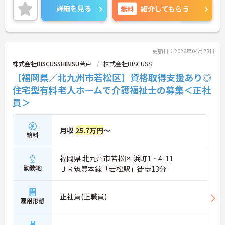
ご興味をお持ちの方はお気軽にお問い合わせくださ
詳細を見る
無料
紹介してもらう
い。
更新日：2026年04月28日
株式会社BISCUSSHIBISU若戸
株式会社BISCUSS
【福岡県／北九州市若松区】資格取得支援あり◎
住宅型有料老人ホームで介護福祉士の募集＜正社
員＞
月収
25.7万円
～
給料
福岡県 北九州市若松区 浜町1‐4-11
勤務地
ＪＲ筑豊本線「若松駅」徒歩13分
正社員(正職員)
雇用形態