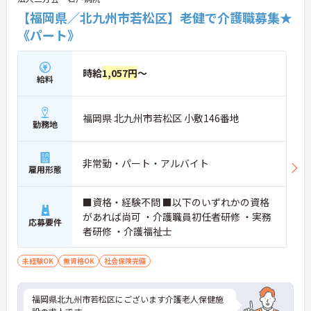
【福岡県／北九州市若松区】老健で介護職募集★
《パート》
時給
1,057円
～
給料
福岡県 北九州市若松区 小敷146番地
勤務地
非常勤・パート・アルバイト
雇用形態
■資格・経験不問 ■以下のいずれかの資格
があれば尚可 ・介護職員初任者研修 ・実務
応募要件
者研修 ・介護福祉士
未経験OK
無資格OK
社会保険完備
福岡県北九州市若松区にございます介護老人保健施