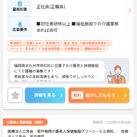
正社員(正職員)
雇用形態
■初任者研修以上 ■福祉施設での介護業務
応募要件
あれば尚可
車通勤可
残業少なめ
無資格OK
産休･育休･介護休暇取得実績あり
ボーナス・賞与あり
社会保険完備
交通費支給
退職金制度あり
福岡県北九州市若松区に位置する介護老人保健施設
にて介護職の募集です！
昇給賞与の支給実績もあり、頑張りがしっかりと評
価に反映される環境です。
ご興味ある方には、面接対策ポイントなど、さらに
詳細をお話しいたしますのでお気軽にご相談くださ
詳細を見る
無料
紹介してもらう
い！
介護老人保健施設（老健）
更新日：2026年03月06日
医療法人三芳会 若戸病院介護老人保健施設グリーン・ヒル若松
医療
法人三芳会 若戸病院