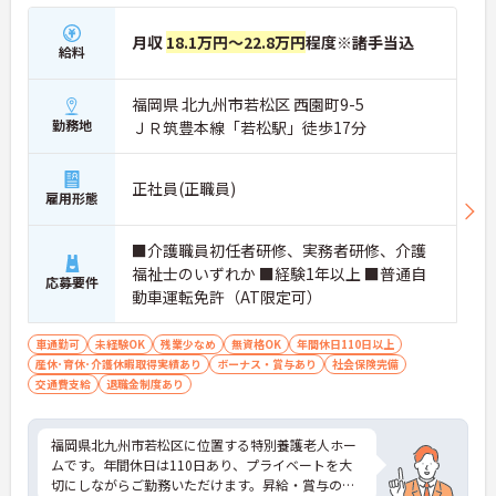
月収
18.1万円～22.8万円
程度※諸手当込
給料
福岡県 北九州市若松区 西園町9-5
勤務地
ＪＲ筑豊本線「若松駅」徒歩17分
正社員(正職員)
雇用形態
■介護職員初任者研修、実務者研修、介護
福祉士のいずれか ■経験1年以上 ■普通自
応募要件
動車運転免許（AT限定可）
車通勤可
未経験OK
残業少なめ
無資格OK
年間休日110日以上
産休･育休･介護休暇取得実績あり
ボーナス・賞与あり
社会保険完備
交通費支給
退職金制度あり
福岡県北九州市若松区に位置する特別養護老人ホー
ムです。年間休日は110日あり、プライベートを大
切にしながらご勤務いただけます。昇給・賞与の実