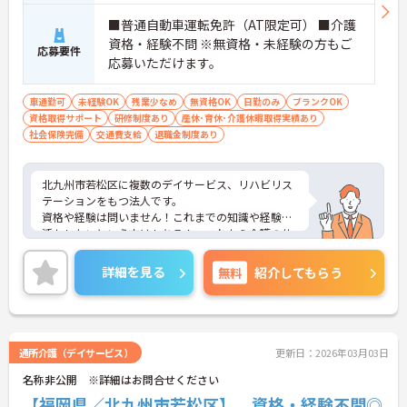
■普通自動車運転免許（AT限定可） ■介護
資格・経験不問 ※無資格・未経験の方もご
応募要件
応募いただけます。
車通勤可
未経験OK
残業少なめ
無資格OK
日勤のみ
ブランクOK
資格取得サポート
研修制度あり
産休･育休･介護休暇取得実績あり
社会保険完備
交通費支給
退職金制度あり
北九州市若松区に複数のデイサービス、リハビリス
テーションをもつ法人です。
資格や経験は問いません！これまでの知識や経験を
活かしたいという方はもちろん、これから介護の仕
事に挑戦したいという方もご応募可能です◎
ご興味がある方は是非一度マイナビまでお問合せく
詳細を見る
無料
紹介してもらう
ださい。さらに詳細などお伝えします！
通所介護（デイサービス）
更新日：2026年03月03日
名称非公開 ※詳細はお問合せください
【福岡県／北九州市若松区】 資格・経験不問◎