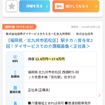
詳細を見る
無料
紹介してもらう
通所介護（デイサービス）
更新日：2026年06月12日
株式会社佳秀デイサービスきたえるーむ北九州若松
株式会社佳秀
【福岡県／北九州市若松区】駅チカ☆賞与年2
回！デイサービスでの介護職募集＜正社員＞
月収
22.4万円～27.6万円
給料
福岡県 北九州市若松区 西畑町9-88
勤務地
ＪＲ筑豊本線「若松駅」徒歩5分
正社員(正職員)
雇用形態
■介護福祉士あれば尚可 ■普通自動車免許