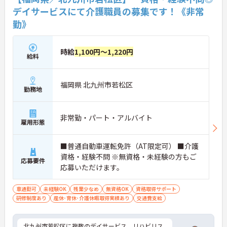
デイサービスにて介護職員の募集です！《非常
勤》
時給
1,100円～1,220円
給料
福岡県 北九州市若松区
勤務地
非常勤・パート・アルバイト
雇用形態
■普通自動車運転免許（AT限定可） ■介護
資格・経験不問 ※無資格・未経験の方もご
応募要件
応募いただけます。
車通勤可
未経験OK
残業少なめ
無資格OK
資格取得サポート
研修制度あり
産休･育休･介護休暇取得実績あり
交通費支給
北九州市若松区に複数のデイサービス、リハビリス