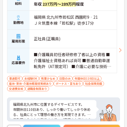
給料
年収
237万円～289万円
程度
福岡県 北九州市若松区 西園町9‐21
勤務地
ＪＲ筑豊本線「若松駅」徒歩17分
正社員(正職員)
雇用形態
■介護職員初任者研修修了者以上の資格 ■
介護福祉士資格あれば尚可 ■普通自動車運
応募要件
転免許（AT限定可） ■介護に必要な技術等
あれば尚可
車通勤可
未経験OK
残業少なめ
日勤のみ
年間休日110日以上
産休･育休･介護休暇取得実績あり
ボーナス・賞与あり
社会保険完備
交通費支給
退職金制度あり
福岡県北九州市に位置するデイサービスです。
年間休日110日あり、しっかり働いてしっかり休め
る、社員にとって理想の働き方を実現できます。
日勤帯のみのお仕事ですので、ご家庭をお持ちの方
も働きやすい勤務時間でオススメです！