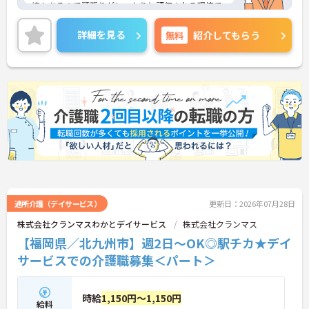
績もあるので頑張りがしっかりと評価される環境で
す。ご興味をお持ちの方はお気軽にお問い合わせく
ださい。
詳細を見る
無料
紹介してもらう
通所介護（デイサービス）
更新日：2026年07月28日
株式会社クランマスわかとデイサービス
株式会社クランマス
【福岡県／北九州市】週2日～OK◎駅チカ★デイ
サービスでの介護職募集＜パート＞
時給
1,150円～1,150円
給料