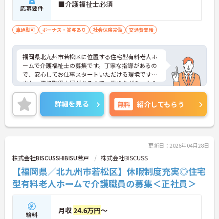
■介護福祉士必須
応募要件
車通勤可
ボーナス・賞与あり
社会保険完備
交通費支給
福岡県北九州市若松区に位置する住宅型有料老人ホ
ームで介護福祉士の募集です。丁寧な指導があるの
で、安心してお仕事スタートいただける環境です！
また、資格取得支援があるので、働きながらスキル
アップが目指せます♪ご興味のある方はご面接のポ
イントお伝えしますのでご気軽にお問い合わせくだ
詳細を見る
無料
紹介してもらう
さい。
更新日：2026年04月28日
株式会社BISCUSSHIBISU若戸
株式会社BISCUSS
【福岡県／北九州市若松区】休暇制度充実◎住宅
型有料老人ホームで介護職員の募集＜正社員＞
月収
24.6万円
～
給料