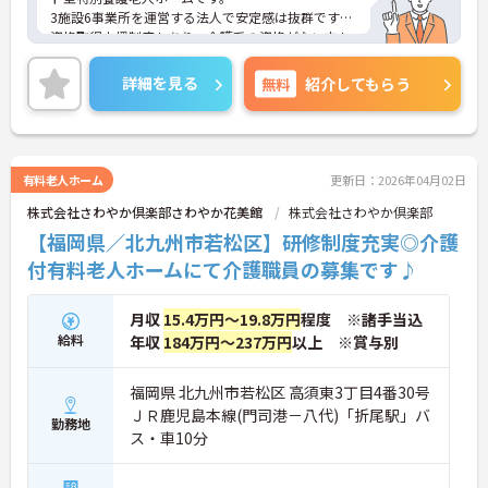
3施設6事業所を運営する法人で安定感は抜群です。
資格取得支援制度もあり、介護系の資格がない方も
スキルアップを目指せます。
ご興味ある方には、面接対策ポイントなど、さらに
詳細を見る
無料
紹介してもらう
詳細をお話しいたしますのでお気軽にご相談くださ
い！
有料老人ホーム
更新日：2026年04月02日
株式会社さわやか倶楽部さわやか花美館
株式会社さわやか倶楽部
【福岡県／北九州市若松区】研修制度充実◎介護
付有料老人ホームにて介護職員の募集です♪
月収
15.4万円～19.8万円
程度 ※諸手当込
給料
年収
184万円～237万円
以上 ※賞与別
福岡県 北九州市若松区 高須東3丁目4番30号
ＪＲ鹿児島本線(門司港－八代)「折尾駅」バ
勤務地
ス・車10分