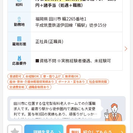
給料
円＋諸手当（処遇＋職務）
福岡県 田川市 糒2265番地1
勤務地
平成筑豊鉄道伊田線「糒駅」徒歩15分
正社員(正職員)
雇用形態
■資格不問 ※実務経験者優遇、未経験可
応募要件
車通勤可
未経験OK
寮・借り上げ
無資格OK
産休･育休･介護休暇取得実績あり
ボーナス・賞与あり
社会保険完備
交通費支給
退職金制度あり
田川市に位置する住宅型有料老人ホームでの介護職
求人です。最寄り駅から徒歩圏内で通勤にも大変便
利です。賞与年3回の実績もあり、頑張りがしっかり
とお給与にも反映されます！ご興味のある方には、
面接対策ポイントなど、さらに詳細をお話しいたし
ますのでお気軽にご相談ください！
詳細を見る
無料
紹介してもらう