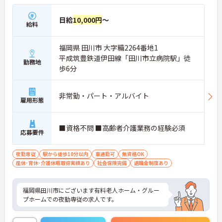
日給
10,000円
～
給料
福岡県 田川市 大字糒2264番地1
平成筑豊鉄道伊田線「田川市立病院駅」徒
勤務地
歩6分
非常勤・パート・アルバイト
雇用形態
■資格不問 ■高齢者介護業務の経験必須
応募要件
夜勤専従
駅から徒歩10分以内
車通勤可
無資格OK
産休･育休･介護休暇取得実績あり
社会保険完備
退職金制度あり
福岡県田川市にございます有料老人ホーム・グルー
プホームでの夜勤専従の求人です。