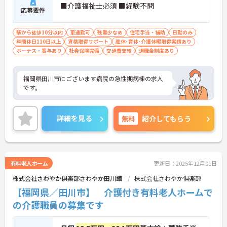
■介護福祉士必須 ■経験不問
応募要件
駅から徒歩10分以内
車通勤可
残業少なめ
住宅手当・補助
日勤のみ
年間休日110日以上
資格取得サポート
産休･育休･介護休暇取得実績あり
ボーナス・賞与あり
社会保険完備
交通費支給
退職金制度あり
福岡県田川市にございます病院の急性期病棟の求人
です。
詳細を見る
無料
紹介してもらう
有料老人ホーム
更新日：2025年12月01日
株式会社さわやか倶楽部さわやか田川館
株式会社さわやか倶楽部
【福岡県／田川市】 介護付き有料老人ホームで
の介護職員の募集です