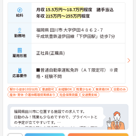
月収
15.5万円～18.7万円
程度 諸手当込
給料
年収
215万円～255万円
程度
福岡県 田川市 大字伊田４８６２-７
勤務地
平成筑豊鉄道伊田線「下伊田駅」徒歩7分
正社員(正職員)
雇用形態
■普通自動車運転免許（ＡＴ限定可） ※資
応募要件
格・経験不問
駅から徒歩10分以内
車通勤可
未経験OK
残業少なめ
無資格OK
日勤のみ
産休･育休･介護休暇取得実績あり
社会保険完備
交通費支給
福岡県田川市に位置する施設での求人です。
日勤のみ！残業も少なめですので、プライベートと
の予定が立てやすいです。
また、最寄り駅から徒歩圏内！マイカー通勤も可能
ですので、通勤ラクラクです。