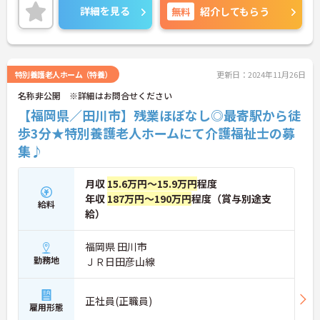
ご興味のある方は、お気軽にお問い合わせくださ
詳細を見る
無料
紹介してもらう
い。
特別養護老人ホーム（特養）
更新日：2024年11月26日
名称非公開 ※詳細はお問合せください
【福岡県／田川市】残業ほぼなし◎最寄駅から徒
歩3分★特別養護老人ホームにて介護福祉士の募
集♪
月収
15.6万円～15.9万円
程度
年収
187万円～190万円
程度（賞与別途支
給料
給）
福岡県 田川市
勤務地
ＪＲ日田彦山線
正社員(正職員)
雇用形態