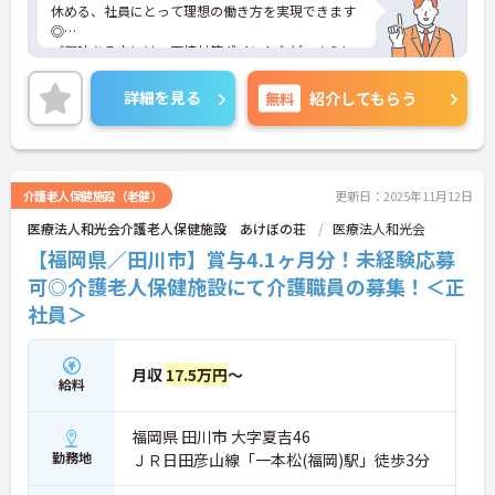
休める、社員にとって理想の働き方を実現できます
◎
ご興味ある方には、面接対策ポイントなど、さらに
詳細をお話しいたしますのでお気軽にご相談くださ
い！
詳細を見る
無料
紹介してもらう
介護老人保健施設（老健）
更新日：2025年11月12日
医療法人和光会介護老人保健施設 あけぼの荘
医療法人和光会
【福岡県／田川市】賞与4.1ヶ月分！未経験応募
可◎介護老人保健施設にて介護職員の募集！＜正
社員＞
月収
17.5万円
～
給料
福岡県 田川市 大字夏吉46
勤務地
ＪＲ日田彦山線「一本松(福岡)駅」徒歩3分