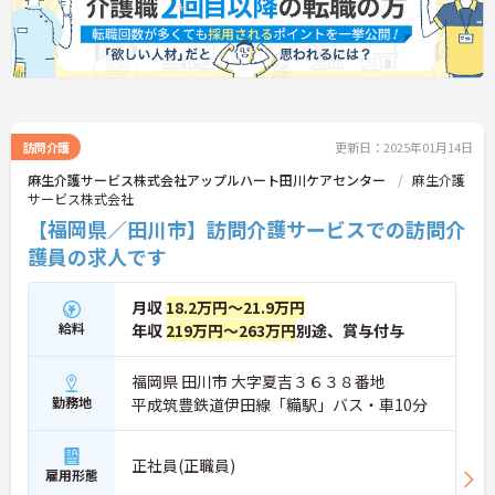
訪問介護
更新日：2025年01月14日
麻生介護サービス株式会社アップルハート田川ケアセンター
麻生介護
サービス株式会社
【福岡県／田川市】訪問介護サービスでの訪問介
護員の求人です
月収
18.2万円～21.9万円
給料
年収
219万円～263万円
別途、賞与付与
福岡県 田川市 大字夏吉３６３８番地
勤務地
平成筑豊鉄道伊田線「糒駅」バス・車10分
正社員(正職員)
雇用形態