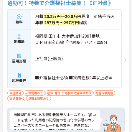
通勤可！特養で介護福祉士募集！《正社員》
月収
20.8万円～20.8万円
程度 ※諸手当込
給料
年収
297万円～297万円
程度
福岡県 田川市 大字伊加利2097番地
勤務地
ＪＲ日田彦山線「池尻駅」バス・車9分
正社員(正職員)
雇用形態
■介護福祉士必須 ■実務経験1年以上必須
応募要件
車通勤可
研修制度あり
産休･育休･介護休暇取得実績あり
社会保険完備
交通費支給
退職金制度あり
福岡県田川市にある特別養護老人ホームです。QRコ
ードを使った利用者の記録簿の省力化や併設のカフ
ェスペースでのコーヒー外販事業等、先進的な介護
像が特徴の法人です。無料駐車場併設、通勤手当支