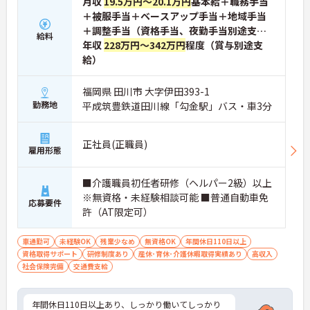
月収
19.5万円～20.1万円
基本給＋職務手当
＋被服手当＋ベースアップ手当＋地域手当
＋調整手当（資格手当、夜勤手当別途支
給料
給）
年収
228万円～342万円
程度（賞与別途支
給）
福岡県 田川市 大字伊田393-1
勤務地
平成筑豊鉄道田川線「勾金駅」バス・車3分
正社員(正職員)
雇用形態
■介護職員初任者研修（ヘルパー2級）以上
※無資格・未経験相談可能 ■普通自動車免
応募要件
許（AT限定可）
車通勤可
未経験OK
残業少なめ
無資格OK
年間休日110日以上
資格取得サポート
研修制度あり
産休･育休･介護休暇取得実績あり
高収入
社会保険完備
交通費支給
年間休日110日以上あり、しっかり働いてしっかり