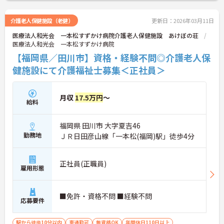
介護老人保健施設（老健）
更新日：2026年03月11日
医療法人和光会 一本松すずかけ病院介護老人保健施設 あけぼの荘
医療法人和光会 一本松すずかけ病院
【福岡県／田川市】資格・経験不問◎介護老人保
健施設にて介護福祉士募集＜正社員＞
月収
17.5万円
～
給料
福岡県 田川市 大字夏吉46
勤務地
ＪＲ日田彦山線「一本松(福岡)駅」徒歩4分
正社員(正職員)
雇用形態
■免許・資格不問 ■経験不問
応募要件
駅から徒歩10分以内
車通勤可
無資格OK
年間休日110日以上