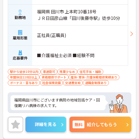
福岡県 田川市 上本町10番18号
勤務地
ＪＲ日田彦山線「田川後藤寺駅」徒歩10分
正社員(正職員)
雇用形態
■介護福祉士必須 ■経験不問
応募要件
駅から徒歩10分以内
車通勤可
残業少なめ
住宅手当・補助
年間休日110日以上
資格取得サポート
産休･育休･介護休暇取得実績あり
ボーナス・賞与あり
社会保険完備
交通費支給
退職金制度あり
福岡県田川市にございます病院の地域包括ケア・回
復期リハ病棟の求人です。
詳細を見る
無料
紹介してもらう