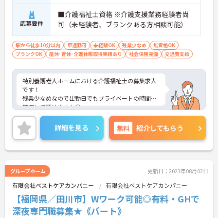
■介護福祉士資格 ※介護支援業務経験者尚
応募要件
可（未経験者、ブランクある方相談可能）
駅から徒歩10分以内
車通勤可
未経験OK
残業少なめ
無資格OK
ブランクOK
産休･育休･介護休暇取得実績あり
社会保険完備
交通費支給
特別養護老人ホームにおける介護福祉士の募集求人
です！
残業少なめなので出勤日でもプライベートの時間を
確保して頂けますよ◎
また社会保険をはじめ、福利厚生もしっかり♪安心
して就業できる環境が整っています。
詳細を見る
無料
紹介してもらう
最寄り駅より徒歩3分と好立地にあるので、通勤の
ストレスが少ないのも嬉しいポイントです。
ご興味ある方には、面接のポイントなど、さらに詳
細をお話致しますのでお気軽にご相談ください。
グループホーム
更新日：2023年08月02日
有限会社ベストケアカンパニー
有限会社ベストケアカンパニー
【福岡県／田川市】Wワーク可能◎有料・GHで
深夜専門職募集★《パート》