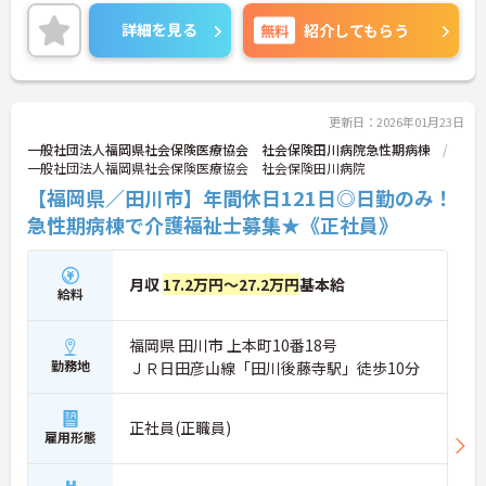
詳細を見る
無料
紹介してもらう
更新日：2026年01月23日
一般社団法人福岡県社会保険医療協会 社会保険田川病院急性期病棟
一般社団法人福岡県社会保険医療協会 社会保険田川病院
【福岡県／田川市】年間休日121日◎日勤のみ！
急性期病棟で介護福祉士募集★《正社員》
月収
17.2万円～27.2万円
基本給
給料
福岡県 田川市 上本町10番18号
勤務地
ＪＲ日田彦山線「田川後藤寺駅」徒歩10分
正社員(正職員)
雇用形態