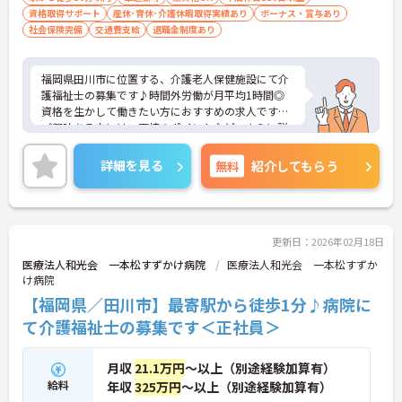
資格取得サポート
産休･育休･介護休暇取得実績あり
ボーナス・賞与あり
社会保険完備
交通費支給
退職金制度あり
福岡県田川市に位置する、介護老人保健施設にて介
護福祉士の募集です♪時間外労働が月平均1時間◎
資格を生かして働きたい方におすすめの求人です。
ご興味ある方には、面接のポイントなど、さらに詳
細をお話致しますのでお気軽にご相談ください。
詳細を見る
無料
紹介してもらう
更新日：2026年02月18日
医療法人和光会 一本松すずかけ病院
医療法人和光会 一本松すずか
け病院
【福岡県／田川市】最寄駅から徒歩1分♪病院に
て介護福祉士の募集です＜正社員＞
月収
21.1万円
～以上（別途経験加算有）
給料
年収
325万円
～以上（別途経験加算有）