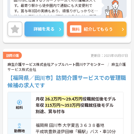
す。最寄り駅から徒歩圏内で通勤にも大変便利で
す。賞与年3回の実績もあり、頑張りがしっかりとお
給与にも反映されます！ご興味のある方には、面接
対策ポイントなど、さらに詳細をお話しいたします
のでお気軽にご相談ください！
詳細を見る
無料
紹介してもらう
訪問介護
更新日：2025年05月07日
麻生介護サービス株式会社アップルハート田川ケアセンター
麻生介護
サービス株式会社
【福岡県／田川市】訪問介護サービスでの管理職
候補の求人です
月収
26.2万円～29.4万円
役職就任後モデル
年収
315万円～353万円
役職就任後モデル
給料
別途、賞与付与
福岡県 田川市 大字夏吉３６３８番地
勤務地
平成筑豊鉄道伊田線「糒駅」バス・車10分