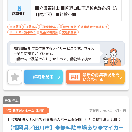
■介護福祉士 ■普通自動車運転免許必須（A
応募要件
T限定可） ■経験不問
車通勤可
日勤のみ
研修制度あり
産休･育休･介護休暇取得実績あり
ボーナス・賞与あり
社会保険完備
交通費支給
福岡県田川市に位置するデイサービスです。マイカ
ー通勤可能でございます。
日勤のみで残業はありませんので、勤務終了後の予
定も立てやすいです。
昇給や賞与制度があり頑張りが評価されてしっかり
最新の募集状況を問
と職員に還元されます。
詳細を見る
無料
い合わせる
ご興味のある方には、面接対策ポイントなど、さら
に詳細をお話いたしますのでお気軽にご相談くださ
い！
募集停止
特別養護老人ホーム（特養）
更新日：2025年02月27日
社会福祉法人明和会特別養護老人ホーム寿楽園
社会福祉法人明和会
【福岡県／田川市】◆無料駐車場あり◆マイカー