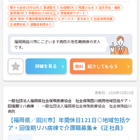
駅から徒歩10分以内
車通勤可
未経験OK
残業少なめ
住宅手当・補助
無資格OK
年間休日110日以上
資格取得サポート
産休･育休･介護休暇取得実績あり
ボーナス・賞与あり
社会保険完備
交通費支給
退職金制度あり
福岡県田川市にございます病院の急性期病棟の求人
です。
詳細を見る
無料
紹介してもらう
更新日：2026年01月23日
一般社団法人福岡県社会保険医療協会 社会保険田川病院地域包括ケア・
回復期リハ病棟
一般社団法人福岡県社会保険医療協会 社会保険田川
病院
【福岡県／田川市】年間休日121日◎地域包括ケ
ア・回復期リハ病棟で介護職募集★《正社員》