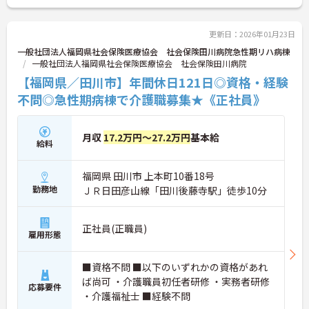
更新日：2026年01月23日
一般社団法人福岡県社会保険医療協会 社会保険田川病院急性期リハ病棟
一般社団法人福岡県社会保険医療協会 社会保険田川病院
【福岡県／田川市】年間休日121日◎資格・経験
不問◎急性期病棟で介護職募集★《正社員》
月収
17.2万円～27.2万円
基本給
給料
福岡県 田川市 上本町10番18号
勤務地
ＪＲ日田彦山線「田川後藤寺駅」徒歩10分
正社員(正職員)
雇用形態
■資格不問 ■以下のいずれかの資格があれ
ば尚可 ・介護職員初任者研修 ・実務者研修
応募要件
・介護福祉士 ■経験不問