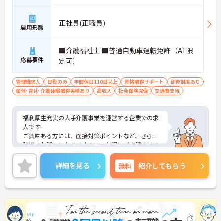
正社員(正職員)
雇用形態
■介護福祉士 ■普通自動車運転免許（AT限
応募要件
定可）
管理職求人
日勤のみ
年間休日110日以上
資格取得サポート
研修制度あり
産休･育休･介護休暇取得実績あり
高収入
社会保険完備
交通費支給
福利厚生充実の大手介護事業を運営する企業での求
人です!
ご興味ある方には、面接対策ポイントなど、さらに
詳細をお話しいたしますのでお気軽にご相談くださ
い！
詳細を見る
無料
紹介してもらう