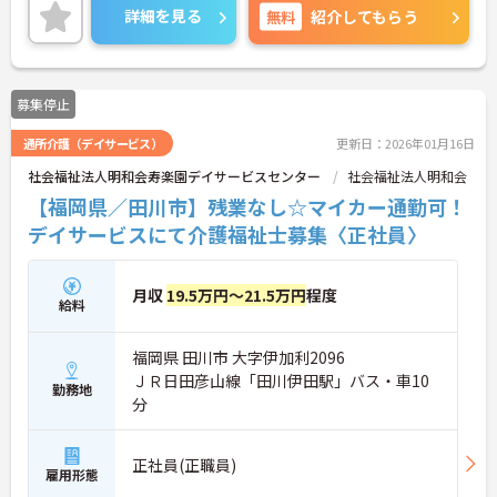
詳細を見る
無料
紹介してもらう
募集停止
通所介護（デイサービス）
更新日：2026年01月16日
社会福祉法人明和会寿楽園デイサービスセンター
社会福祉法人明和会
【福岡県／田川市】残業なし☆マイカー通勤可！
デイサービスにて介護福祉士募集〈正社員〉
月収
19.5万円～21.5万円
程度
給料
福岡県 田川市 大字伊加利2096
ＪＲ日田彦山線「田川伊田駅」バス・車10
勤務地
分
正社員(正職員)
雇用形態