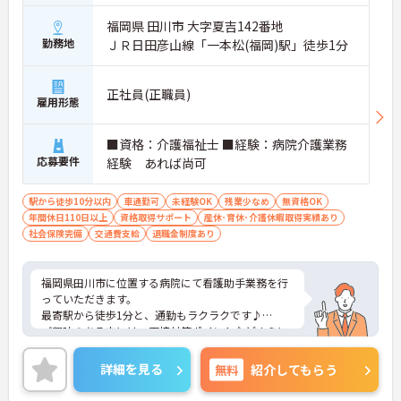
福岡県 田川市 大字夏吉142番地
勤務地
ＪＲ日田彦山線「一本松(福岡)駅」徒歩1分
正社員(正職員)
雇用形態
■資格：介護福祉士 ■経験：病院介護業務
応募要件
経験 あれば尚可
駅から徒歩10分以内
車通勤可
未経験OK
残業少なめ
無資格OK
年間休日110日以上
資格取得サポート
産休･育休･介護休暇取得実績あり
社会保険完備
交通費支給
退職金制度あり
福岡県田川市に位置する病院にて看護助手業務を行
っていただきます。
最寄駅から徒歩1分と、通勤もラクラクです♪
ご興味のある方には、面接対策ポイントなどさらに
詳細をお話いたしますので、お気軽にご相談くださ
い。
詳細を見る
無料
紹介してもらう