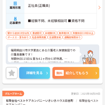
正社員(正職員)
雇用形態
■経験不問、未経験相談可 ■資格不問
応募要件
駅から徒歩10分以内
車通勤可
未経験OK
無資格OK
年間休日110日以上
ボーナス・賞与あり
社会保険完備
交通費支給
退職金制度あり
福岡県田川市大字夏吉にある介護老人保健施設での
介護員募集です！
年間休日115日＆賞与4.1ヶ月分と好待遇。
未経験・ブランクのある方も相談可能で、駅徒歩3
分と通勤も便利。子育て世代にも優しい福利厚生や
職場環境が整っており、長期的なキャリア形成を目
詳細を見る
無料
紹介してもらう
指す方にもおすすめです。ご興味がある方は、ご面
接のポイントをお伝えしますので、お気軽にお問い
合わせください。
グループホーム
更新日：2025年06月09日
有限会社ベストケアカンパニーいきいきハウス日吉町
有限会社ベスト
ケアカンパニー