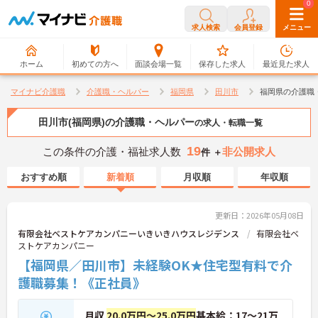
0
0
求人検索
会員登録
メニュー
ホーム
初めての方へ
面談会場一覧
保存した求人
最近見た求人
マイナビ介護職
介護職・ヘルパー
福岡県
田川市
福岡県の介護職
田川市(福岡県)の介護職・ヘルパー
の求人・転職一覧
19
この条件の介護・福祉求人数
非公開求人
件 ＋
おすすめ順
新着順
月収順
年収順
更新日：2026年05月08日
有限会社ベストケアカンパニーいきいきハウスレジデンス
有限会社ベ
ストケアカンパニー
【福岡県／田川市】未経験OK★住宅型有料で介
護職募集！《正社員》
月収
20.0万円～25.0万円
基本給：17～21万