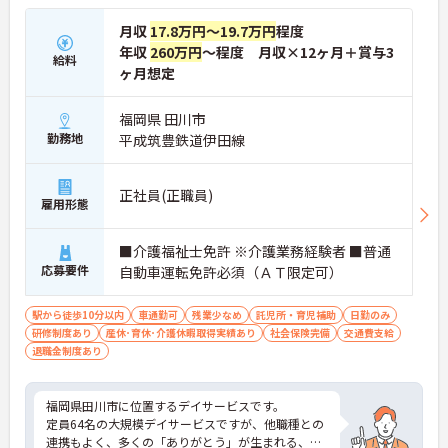
月収
17.8万円～19.7万円
程度
年収
260万円
～程度 月収×12ヶ月＋賞与3
給料
ヶ月想定
福岡県 田川市
勤務地
平成筑豊鉄道伊田線
正社員(正職員)
雇用形態
■介護福祉士免許 ※介護業務経験者 ■普通
応募要件
自動車運転免許必須（ＡＴ限定可）
駅から徒歩10分以内
車通勤可
残業少なめ
託児所・育児補助
日勤のみ
研修制度あり
産休･育休･介護休暇取得実績あり
社会保険完備
交通費支給
退職金制度あり
福岡県田川市に位置するデイサービスです。
定員64名の大規模デイサービスですが、他職種との
連携もよく、多くの「ありがとう」が生まれる、と