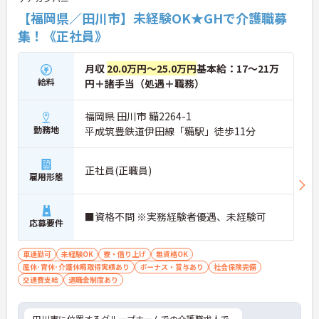
【福岡県／田川市】未経験OK★GHで介護職募
集！《正社員》
月収
20.0万円～25.0万円
基本給：17～21万
給料
円＋諸手当（処遇＋職務）
福岡県 田川市 糒2264-1
勤務地
平成筑豊鉄道伊田線「糒駅」徒歩11分
正社員(正職員)
雇用形態
■資格不問 ※実務経験者優遇、未経験可
応募要件
車通勤可
未経験OK
寮・借り上げ
無資格OK
産休･育休･介護休暇取得実績あり
ボーナス・賞与あり
社会保険完備
交通費支給
退職金制度あり
田川市に位置するグループホームでの介護職求人で