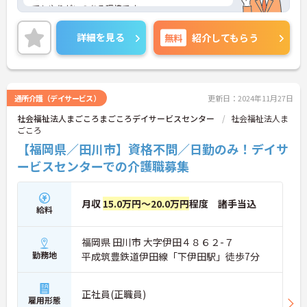
てもやりがいのある環境です。
日勤帯でのお仕事、子育て中の方も活躍されてお
り、とても理解がある職場で、ご家庭やプライベー
詳細を見る
無料
紹介してもらう
トと両立したい方にもオススメです。
ご興味ある方には、面接対策ポイントなど、さらに
詳細をお話しいたしますのでお気軽にご相談くださ
い！
通所介護（デイサービス）
更新日：2024年11月27日
社会福祉法人まごころまごころデイサービスセンター
社会福祉法人ま
ごころ
【福岡県／田川市】資格不問／日勤のみ！デイサ
ービスセンターでの介護職募集
月収
15.0万円～20.0万円
程度 諸手当込
給料
福岡県 田川市 大字伊田４８６２-７
勤務地
平成筑豊鉄道伊田線「下伊田駅」徒歩7分
正社員(正職員)
雇用形態