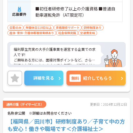
■初任者研修修了以上の介護資格 ■普通自
応募要件
動車運転免許（AT限定可）
日勤のみ
年間休日110日以上
資格取得サポート
研修制度あり
産休･育休･介護休暇取得実績あり
社会保険完備
交通費支給
福利厚生充実の大手介護事業を運営する企業での求
人です!
ご興味ある方には、面接対策ポイントなど、さらに
詳細をお話しいたしますのでお気軽にご相談くださ
い！
詳細を見る
無料
紹介してもらう
通所介護（デイサービス）
更新日：2024年12月12日
名称非公開 ※詳細はお問合せください
【福岡県／田川市】研修制度あり／子育て中の方
も安心！働きや職場です＜介護福祉士＞