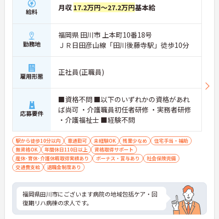
月収
17.2万円～27.2万円
基本給
給料
福岡県 田川市 上本町10番18号
勤務地
ＪＲ日田彦山線「田川後藤寺駅」徒歩10分
正社員(正職員)
雇用形態
■資格不問 ■以下のいずれかの資格があれ
ば尚可 ・介護職員初任者研修 ・実務者研修
応募要件
・介護福祉士 ■経験不問
駅から徒歩10分以内
車通勤可
未経験OK
残業少なめ
住宅手当・補助
無資格OK
年間休日110日以上
資格取得サポート
産休･育休･介護休暇取得実績あり
ボーナス・賞与あり
社会保険完備
交通費支給
退職金制度あり
福岡県田川市にございます病院の地域包括ケア・回
復期リハ病棟の求人です。