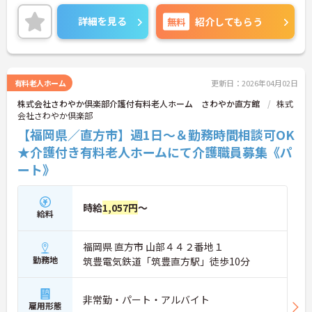
興味ある方には、面接のポイントなど、さらに詳細
をお話致しますのでお気軽にご相談ください。
詳細を見る
無料
紹介してもらう
有料老人ホーム
更新日：2026年04月02日
株式会社さわやか倶楽部介護付有料老人ホーム さわやか直方館
株式
会社さわやか倶楽部
【福岡県／直方市】週1日～＆勤務時間相談可OK
★介護付き有料老人ホームにて介護職員募集《パ
ート》
時給
1,057円
～
給料
福岡県 直方市 山部４４２番地１
勤務地
筑豊電気鉄道「筑豊直方駅」徒歩10分
非常勤・パート・アルバイト
雇用形態