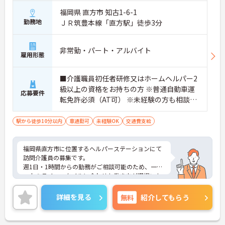
福岡県 直方市 知古1-6-1
勤務地
ＪＲ筑豊本線「直方駅」徒歩3分
非常勤・パート・アルバイト
雇用形態
■介護職員初任者研修又はホームヘルパー2
級以上の資格をお持ちの方 ※普通自動車運
応募要件
転免許必須（AT可） ※未経験の方も相談可
能 ※基本的なPCスキルお持ちの方
駅から徒歩10分以内
車通勤可
未経験OK
交通費支給
福岡県直方市に位置するヘルパーステーションにて
訪問介護員の募集です。
週1日・1時間からの勤務がご相談可能のため、一人
一人のライフスタイルに合わせた働き方が選択いた
だけます！
ご興味のある方には、面接対策ポイントなどさらに
詳細を見る
無料
紹介してもらう
詳細をお話いたしますので、お気軽にご相談くださ
い。