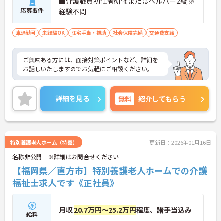
■介護職員初任者研修またはヘルパー2級 ※
応募要件
経験不問
車通勤可
未経験OK
住宅手当・補助
社会保険完備
交通費支給
ご興味ある方には、面接対策ポイントなど、詳細を
お話しいたしますのでお気軽にご相談ください。
詳細を見る
無料
紹介してもらう
特別養護老人ホーム（特養）
更新日：2026年01月16日
名称非公開 ※詳細はお問合せください
【福岡県／直方市】特別養護老人ホームでの介護
福祉士求人です《正社員》
月収
20.7万円～25.2万円
程度、諸手当込み
給料