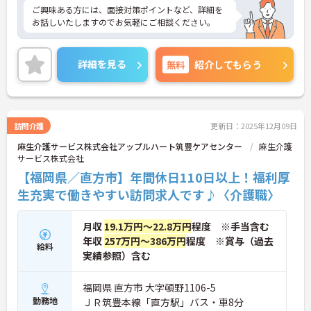
ご興味ある方には、面接対策ポイントなど、詳細を
お話しいたしますのでお気軽にご相談ください。
詳細を見る
無料
紹介してもらう
訪問介護
更新日：2025年12月09日
麻生介護サービス株式会社アップルハート筑豊ケアセンター
麻生介護
サービス株式会社
【福岡県／直方市】年間休日110日以上！福利厚
生充実で働きやすい訪問求人です♪〈介護職〉
月収
19.1万円～22.8万円
程度 ※手当含む
年収
257万円～386万円
程度 ※賞与（過去
給料
実績参照）含む
福岡県 直方市 大字頓野1106-5
勤務地
ＪＲ筑豊本線「直方駅」バス・車8分