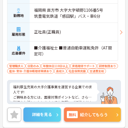
福岡県 直方市 大字大字頓野1106番5号
勤務地
筑豊電気鉄道「感田駅」バス・車6分
正社員(正職員)
雇用形態
■介護福祉士 ■普通自動車運転免許（AT限
応募要件
定可）
管理職求人
日勤のみ
年間休日110日以上
資格取得サポート
研修制度あり
産休･育休･介護休暇取得実績あり
高収入
社会保険完備
交通費支給
福利厚生充実の大手介護事業を運営する企業での求
人です!
ご興味ある方には、面接対策ポイントなど、さらに
詳細をお話しいたしますのでお気軽にご相談くださ
い！
詳細を見る
無料
紹介してもらう