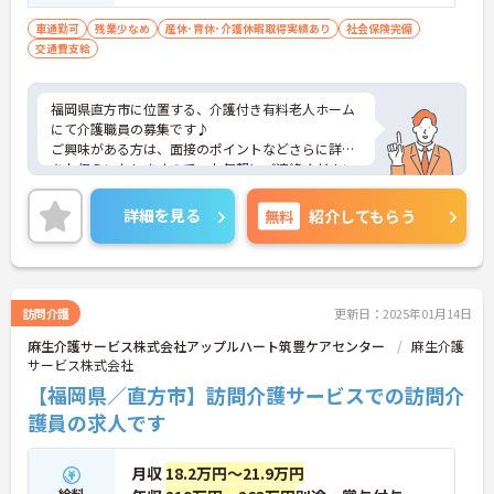
車通勤可
残業少なめ
産休･育休･介護休暇取得実績あり
社会保険完備
交通費支給
福岡県直方市に位置する、介護付き有料老人ホーム
にて介護職員の募集です♪
ご興味がある方は、面接のポイントなどさらに詳細
をお伝えいたしますので、お気軽にご連絡ください
♪
詳細を見る
無料
紹介してもらう
訪問介護
更新日：2025年01月14日
麻生介護サービス株式会社アップルハート筑豊ケアセンター
麻生介護
サービス株式会社
【福岡県／直方市】訪問介護サービスでの訪問介
護員の求人です
月収
18.2万円～21.9万円
給料