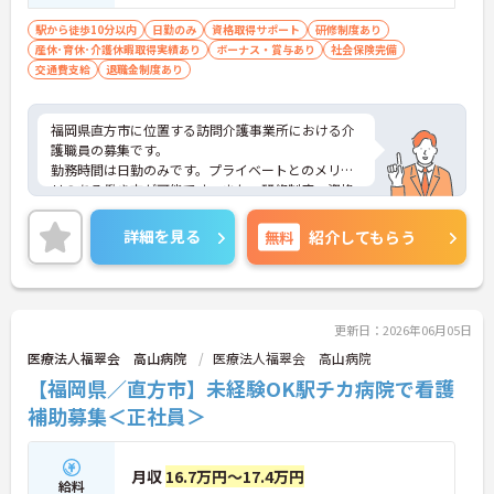
駅から徒歩10分以内
日勤のみ
資格取得サポート
研修制度あり
産休･育休･介護休暇取得実績あり
ボーナス・賞与あり
社会保険完備
交通費支給
退職金制度あり
福岡県直方市に位置する訪問介護事業所における介
護職員の募集です。
勤務時間は日勤のみです。プライベートとのメリハ
リのある働き方が可能です。また、研修制度・資格
取得支援制度があり、働きながらスキルアップが目
指せる環境環境です。
詳細を見る
無料
紹介してもらう
ご興味のある方には、面接対策ポイントなど、さら
に詳細をご案内しますのでお気軽にご相談くださ
い！
更新日：2026年06月05日
医療法人福翠会 高山病院
医療法人福翠会 高山病院
【福岡県／直方市】未経験OK駅チカ病院で看護
補助募集＜正社員＞
月収
16.7万円～17.4万円
給料