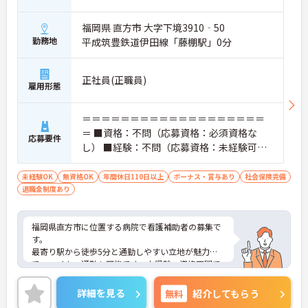
福岡県 直方市 大字下境3910‐50
勤務地
平成筑豊鉄道伊田線「藤棚駅」0分
正社員(正職員)
雇用形態
＝＝＝＝＝＝＝＝＝＝＝＝＝＝＝＝＝＝＝
＝ ■資格：不問（応募資格：必須資格な
応募要件
し） ■経験：不問（応募資格：未経験可）
＝＝＝＝＝＝＝＝＝＝＝＝＝＝＝＝＝＝＝
＝
未経験OK
無資格OK
年間休日110日以上
ボーナス・賞与あり
社会保険完備
退職金制度あり
福岡県直方市に位置する病院で看護補助者の募集で
す。
最寄り駅から徒歩5分と通勤しやすい立地が魅力
で、マイカー通勤も可能です。未経験・資格不問で
応募可能なため、医療業界に初めてチャレンジした
い方にもおすすめです。主に入院患者の介護業務や
詳細を見る
無料
紹介してもらう
看護補助を担当していただき、医療現場でのサポー