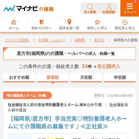
0
0
求人検索
会員登録
メニュー
ホーム
初めての方へ
面談会場一覧
保存した求人
最近見た求人
マイナビ介護職
介護職・ヘルパー
福岡県
直方市
福岡県の介護職
直方市(福岡県)の介護職・ヘルパー
の求人・転職一覧
34
この条件の介護・福祉求人数
非公開求人
件 ＋
おすすめ順
新着順
月収順
年収順
特別養護老人ホーム（特養）
更新日：2026年08月04日
社会福祉法人鈴の音会特別養護老人ホーム 植木ひかり苑
社会福祉法
人鈴の音会
【福岡県/直方市】手当充実◎特別養護老人ホー
ムにて介護職員の募集です♪≪正社員≫