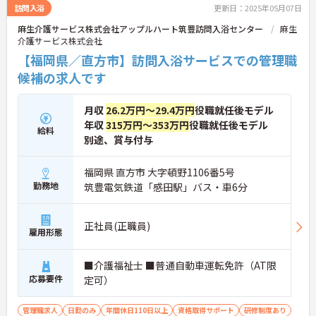
訪問入浴
更新日：2025年05月07日
麻生介護サービス株式会社アップルハート筑豊訪問入浴センター
麻生
介護サービス株式会社
【福岡県／直方市】訪問入浴サービスでの管理職
候補の求人です
月収
26.2万円～29.4万円
役職就任後モデル
年収
315万円～353万円
役職就任後モデル
給料
別途、賞与付与
福岡県 直方市 大字頓野1106番5号
勤務地
筑豊電気鉄道「感田駅」バス・車6分
正社員(正職員)
雇用形態
■介護福祉士 ■普通自動車運転免許（AT限
応募要件
定可）
管理職求人
日勤のみ
年間休日110日以上
資格取得サポート
研修制度あり