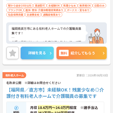
※無資格の方もご相談ください
駅から徒歩10分以内
車通勤可
未経験OK
残業少なめ
無資格OK
日勤のみ
ブランクOK
産休･育休･介護休暇取得実績あり
ボーナス・賞与あり
社会保険完備
交通費支給
退職金制度あり
福岡県直方市にある有料老人ホームでの介護職員募
集です！
介護の経験がない方への教育指導も熱心に行って下
さる事業所ですので、ご経験のない方もチャレンジ
できる環境です。
詳細を見る
無料
紹介してもらう
残業は少なめなのでワークライフバランスを重視し
たい方や、車通勤可能なので、遠方にお住いの方も
是非ご検討ください！
有料老人ホーム
更新日：2026年06月30日
ご興味がある方は是非一度マイナビまでお問合せ下
名称非公開 ※詳細はお問合せください
さい。更に詳細などお伝えします。
【福岡県／直方市】未経験OK！残業少なめ◎介
護付き有料老人ホームで介護職員の募集です
月収
18.6万円～24.0万円
程度 ※諸手当込
給料
年収
252万円～320万円
程度