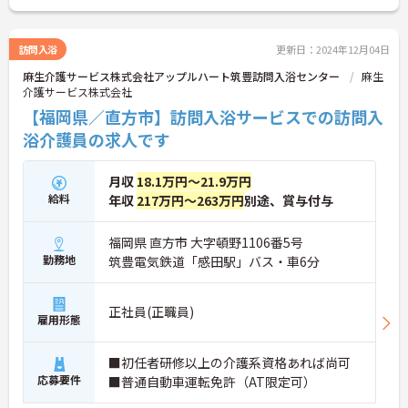
訪問入浴
更新日：2024年12月04日
麻生介護サービス株式会社アップルハート筑豊訪問入浴センター
麻生
介護サービス株式会社
【福岡県／直方市】訪問入浴サービスでの訪問入
浴介護員の求人です
月収
18.1万円～21.9万円
給料
年収
217万円～263万円
別途、賞与付与
福岡県 直方市 大字頓野1106番5号
勤務地
筑豊電気鉄道「感田駅」バス・車6分
正社員(正職員)
雇用形態
■初任者研修以上の介護系資格あれば尚可
応募要件
■普通自動車運転免許（AT限定可）