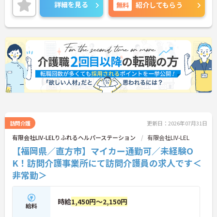
詳細を見る
無料
紹介してもらう
訪問介護
更新日：2026年07月31日
有限会社LIV-LELりふれるヘルパーステーション
有限会社LIV-LEL
【福岡県／直方市】マイカー通勤可／未経験O
K！訪問介護事業所にて訪問介護員の求人です＜
非常勤＞
時給
1,450円～2,150円
給料