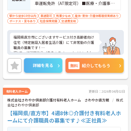
車運転免許（AT限定可） ■医療・介護事業
所での実務経験がある方
駅から徒歩10分以内
車通勤可
残業少なめ
産休･育休･介護休暇取得実績あり
ボーナス・賞与あり
社会保険完備
交通費支給
福岡県直方市にございますサービス付き高齢者向け
住宅（特定施設入居者生活介護）にて非常勤の介護
職員の募集です！
週1日～相談可能◎ご自身のライフスタイルに合わ
せてご就業いただけます◎
最寄り駅から徒歩5分！また無料駐車場も完備され
詳細を見る
無料
紹介してもらう
ているので、マイカー通勤も可能なので、通勤もラ
クラクです♪
ご興味ある方には、面接対策ポイントなど、さらに
詳細をお話しいたしますのでお気軽にご相談くださ
い！
有料老人ホーム
更新日：2026年04月02日
株式会社さわやか倶楽部介護付有料老人ホーム さわやか直方館
株式
会社さわやか倶楽部
【福岡県/直方市】4週8休◎介護付き有料老人ホ
ームにて介護職員の募集です♪≪正社員≫