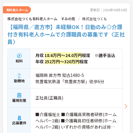
有料老人ホーム
更新日：2026年06月30日
株式会社つくも有料老人ホーム すみの苑
株式会社つくも
【福岡県／直方市】未経験OK！日勤のみ◎介護
付き有料老人ホームで介護職員の募集です〈正社
員〉
月収
18.6万円～24.0万円
程度 ※諸手当込
給料
年収
252万円～320万円
程度
福岡県 直方市 知古1480-5
勤務地
筑豊電気鉄道「筑豊直方駅」徒歩6分
正社員(正職員)
雇用形態
■介護福祉士 ■介護職員実務者研修(ホーム
ヘルパー1級) ■介護職員初任者研修(ホーム
応募要件
ヘルパー2級) いずれかの資格があれば尚可