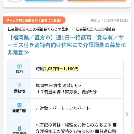
ト役として活躍できます。時間外労働がなく、オン
オフのメリハリをつけて働ける点も魅力です。ま
た、賞与は過去実績で4.00ヶ月分支給されており、
安定した収入も期待できます。アットホームな雰囲
サービス付き高齢者向け住宅（サ高住）
更新日：2026年04月22日
気の中で働ける環境が整っています。
社会福祉法人二丈福祉会くらじの里家
社会福祉法人二丈福祉会
ご興味のある方には、面接対策ポイントなどさらに
詳細をお話いたしますので、お気軽にご相談くださ
【福岡県／直方市】週1日～相談可／賞与有／サ
い。
ービス付き高齢者向け住宅にて介護職員の募集≪
非常勤≫
時給
1,057円～1,100円
給料
福岡県 直方市 須崎町6-3
勤務地
ＪＲ筑豊本線「直方駅」徒歩5分
非常勤・パート・アルバイト
雇用形態
≪下記の資格・経験をお持ちの方 歓迎≫ ■
介護福祉士の資格をお持ちの方 ■普通自動
応募要件