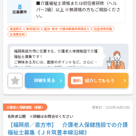
■介護福祉士資格または初任者研修（ヘル
パー2級）以上 ※無資格の方もご相談くださ
応募要件
い。
車通勤可
無資格OK
産休･育休･介護休暇取得実績あり
社会保険完備
交通費支給
福岡県直方市に位置する、介護老人保健施設で介護
福祉士募集です！
ご興味ある方には、面接のポイントなど、さらに詳
細をお話致しますのでお気軽にご相談ください。
詳細を見る
無料
紹介してもらう
介護老人保健施設（老健）
更新日：2026年06月29日
名称非公開 ※詳細はお問合せください
【福岡県／直方市】 介護老人保健施設での介護
福祉士募集《ＪＲ筑豊本線沿線》