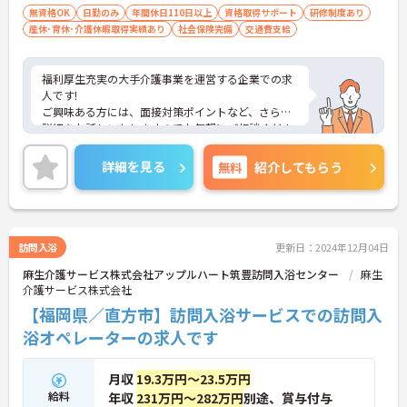
無資格OK
日勤のみ
年間休日110日以上
資格取得サポート
研修制度あり
産休･育休･介護休暇取得実績あり
社会保険完備
交通費支給
福利厚生充実の大手介護事業を運営する企業での求
人です!
ご興味ある方には、面接対策ポイントなど、さらに
詳細をお話しいたしますのでお気軽にご相談くださ
い！
詳細を見る
無料
紹介してもらう
訪問入浴
更新日：2024年12月04日
麻生介護サービス株式会社アップルハート筑豊訪問入浴センター
麻生
介護サービス株式会社
【福岡県／直方市】訪問入浴サービスでの訪問入
浴オペレーターの求人です
月収
19.3万円～23.5万円
給料
年収
231万円～282万円
別途、賞与付与