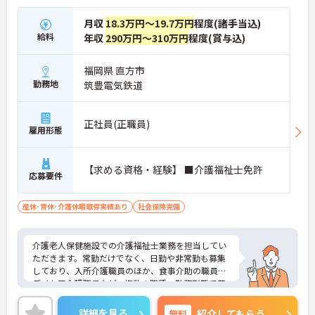
月収
18.3万円～19.7万円
程度(諸手当込)
給料
年収
290万円～310万円
程度(賞与込)
福岡県 直方市
勤務地
筑豊電気鉄道
正社員(正職員)
雇用形態
【求める資格・経験】 ■介護福祉士免許
応募要件
産休･育休･介護休暇取得実績あり
社会保険完備
介護老人保健施設での介護福祉士業務を担当してい
ただきます。常勤だけでなく、日勤や非常勤も募集
しており、入所介護職員のほか、食事介助の職員、
デイケア介護職員など、複数の職種・勤務形態で募
集しています。ご興味のある方はお気軽にお問い合
わせ下さいませ。
詳細を見る
無料
紹介してもらう