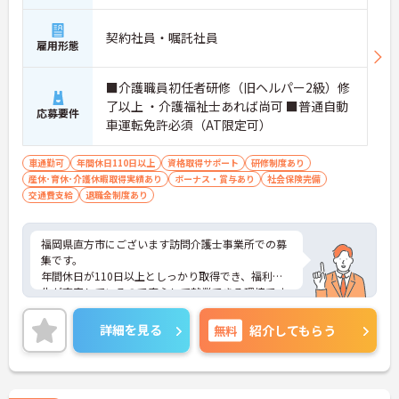
契約社員・嘱託社員
雇用形態
■介護職員初任者研修（旧ヘルパー2級）修
了以上 ・介護福祉士あれば尚可 ■普通自動
応募要件
車運転免許必須（AT限定可）
車通勤可
年間休日110日以上
資格取得サポート
研修制度あり
産休･育休･介護休暇取得実績あり
ボーナス・賞与あり
社会保険完備
交通費支給
退職金制度あり
福岡県直方市にございます訪問介護士事業所での募
集です。
年間休日が110日以上としっかり取得でき、福利厚
生が充実しているので安心して就業できる環境です
◎
ご興味ある方には、面接対策ポイントなど、さらに
詳細を見る
無料
紹介してもらう
詳細をお話しいたしますのでお気軽にご相談くださ
い。