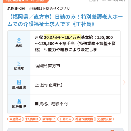
名称非公開 ※詳細はお問合せください
【福岡県／直方市】日勤のみ！特別養護老人ホー
ムでの介護福祉士求人です《正社員》
月収
20.3万円～26.4万円
基本給：155,000
～189,500円＋諸手当（特殊業務＋調整＋資
給料
格） ※能力や経験により決定しま
福岡県 直方市
勤務地
正社員(正職員)
雇用形態
■資格、経験不問
応募要件
車通勤可
未経験OK
無資格OK
日勤のみ
社会保険完備
交通費支給