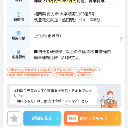
年収
219万円～263万円
別途、賞与付与
福岡県 直方市 大字頓野1106番5号
勤務地
筑豊電気鉄道「感田駅」バス・車6分
正社員(正職員)
雇用形態
■初任者研修修了以上の介護資格 ■普通自
応募要件
動車運転免許（AT限定可）
日勤のみ
年間休日110日以上
資格取得サポート
研修制度あり
産休･育休･介護休暇取得実績あり
社会保険完備
交通費支給
福利厚生充実の大手介護事業を運営する企業での求
人です!
ご興味ある方には、面接対策ポイントなど、さらに
詳細をお話しいたしますのでお気軽にご相談くださ
い！
詳細を見る
無料
紹介してもらう