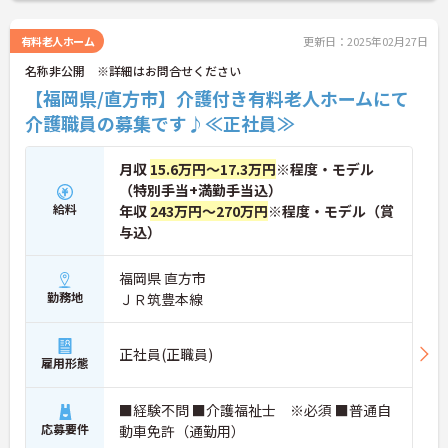
有料老人ホーム
更新日：2025年02月27日
名称非公開 ※詳細はお問合せください
【福岡県/直方市】介護付き有料老人ホームにて
介護職員の募集です♪≪正社員≫
月収
15.6万円～17.3万円
※程度・モデル
（特別手当+満勤手当込）
給料
年収
243万円～270万円
※程度・モデル（賞
与込）
福岡県 直方市
勤務地
ＪＲ筑豊本線
正社員(正職員)
雇用形態
■経験不問 ■介護福祉士 ※必須 ■普通自
応募要件
動車免許（通勤用）