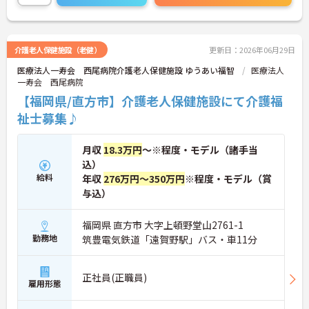
残業は少なめなのでワークライフバランスを重視し
たい方や、車通勤可能なので、遠方にお住いの方も
是非ご検討ください！
介護老人保健施設（老健）
更新日：2026年06月29日
ご興味がある方は是非一度マイナビまでお問合せ下
医療法人一寿会 西尾病院介護老人保健施設 ゆうあい福智
医療法人
さい。更に詳細などお伝えします。
一寿会 西尾病院
【福岡県/直方市】介護老人保健施設にて介護福
祉士募集♪
月収
18.3万円
～※程度・モデル（諸手当
込）
給料
年収
276万円～350万円
※程度・モデル（賞
与込）
福岡県 直方市 大字上頓野堂山2761-1
勤務地
筑豊電気鉄道「遠賀野駅」バス・車11分
正社員(正職員)
雇用形態