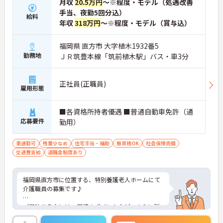
月収
20.5万円
～※程度・モデル（処遇改善
手当、夜勤5回分込）
給料
年収
318万円
～※程度・モデル（賞与込）
福岡県 直方市 大字植木1932番5
勤務地
ＪＲ筑豊本線「筑前植木駅」バス・車3分
正社員(正職員)
雇用形態
■各資格所持者優遇 ■普通自動車免許（通
応募要件
勤用）
車通勤可
残業少なめ
住宅手当・補助
無資格OK
社会保険完備
交通費支給
退職金制度あり
福岡県直方市に位置する、特別養護老人ホームにて
介護職員の募集です♪
ご興味ある方には、面接のポイントなど、さらに詳
細をお話致しますのでお気軽にご相談ください。