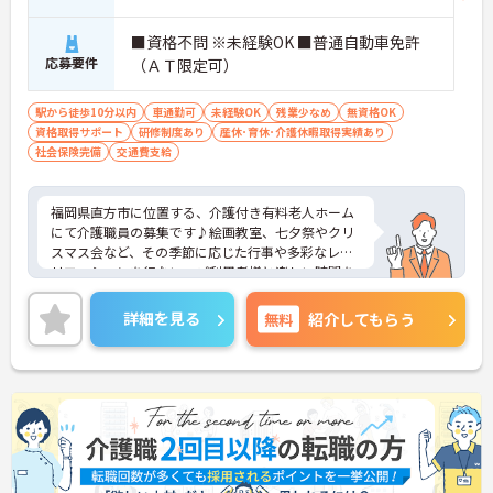
■資格不問 ※未経験OK ■普通自動車免許
応募要件
（ＡＴ限定可）
駅から徒歩10分以内
車通勤可
未経験OK
残業少なめ
無資格OK
資格取得サポート
研修制度あり
産休･育休･介護休暇取得実績あり
社会保険完備
交通費支給
福岡県直方市に位置する、介護付き有料老人ホーム
にて介護職員の募集です♪絵画教室、七夕祭やクリ
スマス会など、その季節に応じた行事や多彩なレク
リエーションを行ない、ご利用者様と楽しい時間を
過ごしています。週1日～のご勤務が可能で、就業時
間も相談できるため、プライベートを重視慕い方に
詳細を見る
無料
紹介してもらう
もおすすめです。フォロー・教育体制もしっかりと
あり、介護系の資格や経験がない方もチャレンジい
ただけます。ご興味のある方には、面接対策ポイン
トなど、さらに詳細をお話しいたしますのでお気軽
にご相談ください！