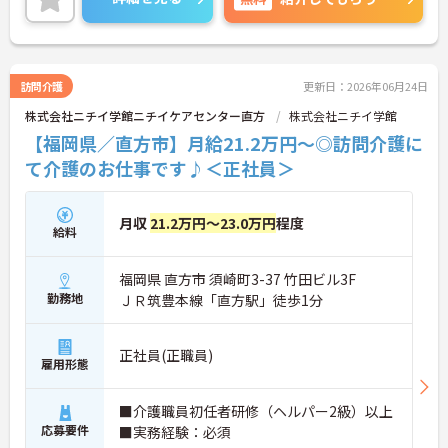
訪問介護
更新日：2026年06月24日
株式会社ニチイ学館ニチイケアセンター直方
株式会社ニチイ学館
【福岡県／直方市】月給21.2万円～◎訪問介護に
て介護のお仕事です♪＜正社員＞
月収
21.2万円～23.0万円
程度
給料
福岡県 直方市 須崎町3-37 竹田ビル3F
勤務地
ＪＲ筑豊本線「直方駅」徒歩1分
正社員(正職員)
雇用形態
■介護職員初任者研修（ヘルパー2級）以上
応募要件
■実務経験：必須