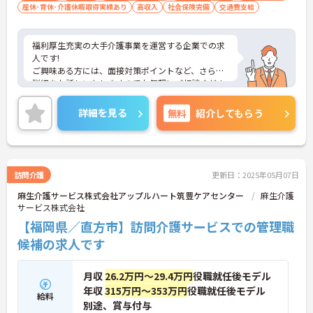
産休･育休･介護休暇取得実績あり
高収入
社会保険完備
交通費支給
福利厚生充実の大手介護事業を運営する企業での求
人です!
ご興味ある方には、面接対策ポイントなど、さらに
詳細をお話しいたしますのでお気軽にご相談くださ
い！
詳細を見る
無料
紹介してもらう
訪問介護
更新日：2025年05月07日
麻生介護サービス株式会社アップルハート筑豊ケアセンター
麻生介護
サービス株式会社
【福岡県／直方市】訪問介護サービスでの管理職
候補の求人です
月収
26.2万円～29.4万円
役職就任後モデル
年収
315万円～353万円
役職就任後モデル
給料
別途、賞与付与