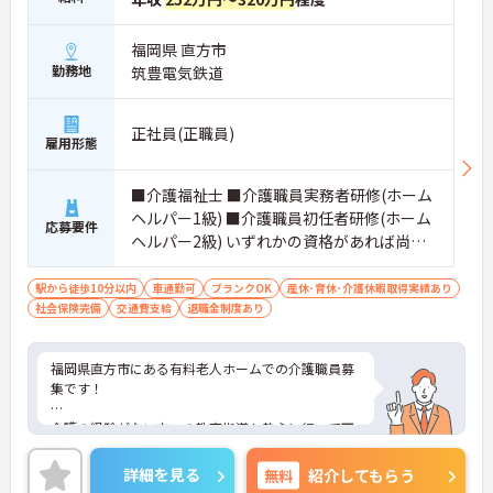
福岡県 直方市
勤務地
筑豊電気鉄道
正社員(正職員)
雇用形態
■介護福祉士 ■介護職員実務者研修(ホーム
ヘルパー1級) ■介護職員初任者研修(ホーム
応募要件
ヘルパー2級) いずれかの資格があれば尚可
※経験不問
駅から徒歩10分以内
車通勤可
ブランクOK
産休･育休･介護休暇取得実績あり
社会保険完備
交通費支給
退職金制度あり
福岡県直方市にある有料老人ホームでの介護職員募
集です！
介護の経験がない方への教育指導も熱心に行って下
さる事業所ですので、ご経験のない方もチャレンジ
できる環境です。
詳細を見る
無料
紹介してもらう