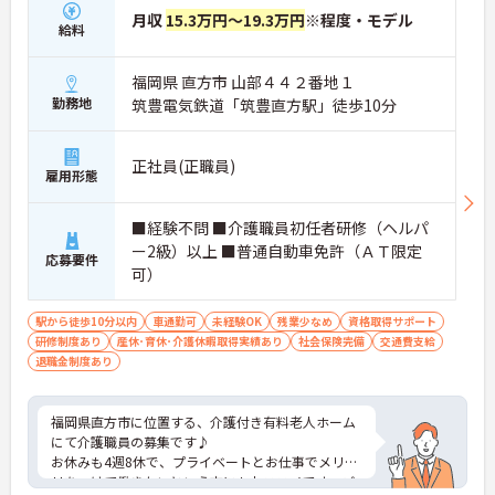
月収
15.3万円～19.3万円
※程度・モデル
給料
福岡県 直方市 山部４４２番地１
勤務地
筑豊電気鉄道「筑豊直方駅」徒歩10分
正社員(正職員)
雇用形態
■経験不問 ■介護職員初任者研修（ヘルパ
ー2級）以上 ■普通自動車免許（ＡＴ限定
応募要件
可）
駅から徒歩10分以内
車通勤可
未経験OK
残業少なめ
資格取得サポート
研修制度あり
産休･育休･介護休暇取得実績あり
社会保険完備
交通費支給
退職金制度あり
福岡県直方市に位置する、介護付き有料老人ホーム
にて介護職員の募集です♪
お休みも4週8休で、プライベートとお仕事でメリハ
リをつけて働きたいという方にもおススメです。ご