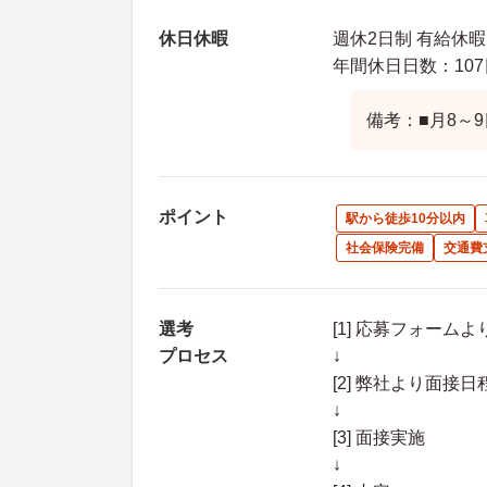
休日休暇
週休2日制 有給休暇
年間休日日数：107
備考：■月8～
ポイント
駅から徒歩10分以内
社会保険完備
交通費
選考
[1] 応募フォーム
プロセス
↓
[2] 弊社より面
↓
[3] 面接実施
↓