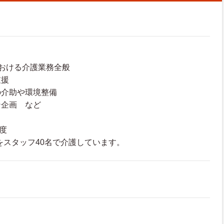
おける介護業務全般
支援
の介助や環境整備
ン企画 など
度
方をスタッフ40名で介護しています。