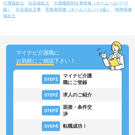
介護福祉士
社会福祉士
介護職員初任者研修（ホームヘルパー2
級）
社会福祉主事
実務者研修（ホームヘルパー1級）
精神保健
福祉士
マイナビ介護職に
お気軽にご相談
下さい！
マイナビ介護
1
STEP
職にご登録
2
求人のご紹介
STEP
面接・条件交
3
STEP
渉
4
転職成功！
STEP