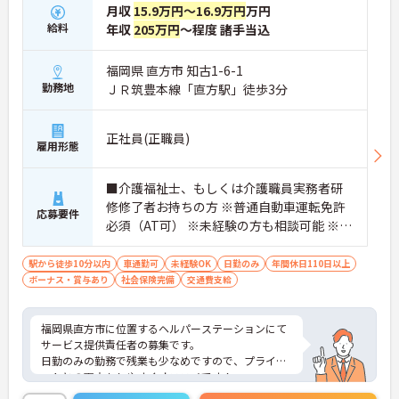
月収
15.9万円～16.9万円
万円
給料
年収
205万円
～程度 諸手当込
福岡県 直方市 知古1-6-1
勤務地
ＪＲ筑豊本線「直方駅」徒歩3分
正社員(正職員)
雇用形態
■介護福祉士、もしくは介護職員実務者研
修修了者お持ちの方 ※普通自動車運転免許
応募要件
必須（AT可） ※未経験の方も相談可能 ※基
本的なPCスキルお持ちの方
駅から徒歩10分以内
車通勤可
未経験OK
日勤のみ
年間休日110日以上
ボーナス・賞与あり
社会保険完備
交通費支給
福岡県直方市に位置するヘルパーステーションにて
サービス提供責任者の募集です。
日勤のみの勤務で残業も少なめですので、プライベ
ートとの両立もしやすくオススメです！
ご興味のある方には、面接対策ポイントなど、さら