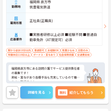
福岡県 直方市
勤務地
筑豊電気鉄道
正社員(正職員)
雇用形態
■実務者研修以上必須 ■経験不問 ■普通自
応募要件
動車免許（AT限定可）必須
駅から徒歩10分以内
車通勤可
未経験OK
残業少なめ
日勤のみ
年間休日110日以上
ボーナス・賞与あり
社会保険完備
交通費支給
福岡県直方市にある訪問介護でサービス提供責任者
の募集です！
昇給・賞与があり各種手当も充実しているので働き
やすい職場です♪
マイカー通勤OKなので、雨の日でも車があれば安心
です◎
詳細を見る
無料
紹介してもらう
ご興味ある方は面接ポイントをお伝えしますので、
お気軽にご連絡ください。