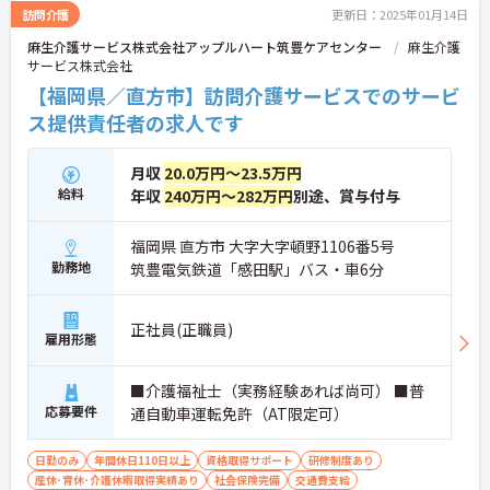
訪問介護
更新日：2025年01月14日
麻生介護サービス株式会社アップルハート筑豊ケアセンター
麻生介護
サービス株式会社
【福岡県／直方市】訪問介護サービスでのサービ
ス提供責任者の求人です
月収
20.0万円～23.5万円
給料
年収
240万円～282万円
別途、賞与付与
福岡県 直方市 大字大字頓野1106番5号
勤務地
筑豊電気鉄道「感田駅」バス・車6分
正社員(正職員)
雇用形態
■介護福祉士（実務経験あれば尚可） ■普
応募要件
通自動車運転免許（AT限定可）
日勤のみ
年間休日110日以上
資格取得サポート
研修制度あり
産休･育休･介護休暇取得実績あり
社会保険完備
交通費支給