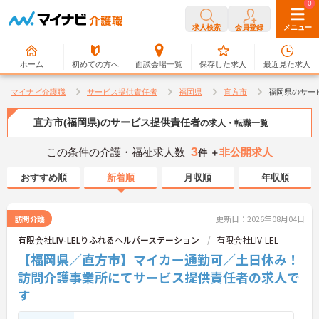
0
0
求人検索
会員登録
メニュー
ホーム
初めての方へ
面談会場一覧
保存した求人
最近見た求人
マイナビ介護職
サービス提供責任者
福岡県
直方市
福岡県のサー
直方市(福岡県)のサービス提供責任者
の求人・転職一覧
3
この条件の介護・福祉求人数
非公開求人
件 ＋
おすすめ順
新着順
月収順
年収順
訪問介護
更新日：2026年08月04日
有限会社LIV-LELりふれるヘルパーステーション
有限会社LIV-LEL
【福岡県／直方市】マイカー通勤可／土日休み！
訪問介護事業所にてサービス提供責任者の求人で
す