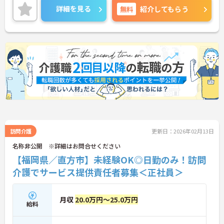
に詳細をお話しいたしますので、お気軽にご相談く
詳細を見る
無料
紹介してもらう
ださい。
訪問介護
更新日：2026年02月13日
名称非公開 ※詳細はお問合せください
【福岡県／直方市】未経験OK◎日勤のみ！訪問
介護でサービス提供責任者募集＜正社員＞
月収
20.0万円～25.0万円
給料