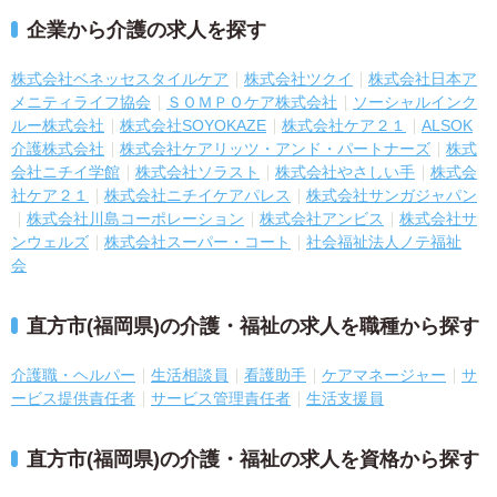
企業から介護の求人を探す
株式会社ベネッセスタイルケア
株式会社ツクイ
株式会社日本ア
メニティライフ協会
ＳＯＭＰＯケア株式会社
ソーシャルインク
ルー株式会社
株式会社SOYOKAZE
株式会社ケア２１
ALSOK
介護株式会社
株式会社ケアリッツ・アンド・パートナーズ
株式
会社ニチイ学館
株式会社ソラスト
株式会社やさしい手
株式会
社ケア２１
株式会社ニチイケアパレス
株式会社サンガジャパン
株式会社川島コーポレーション
株式会社アンビス
株式会社サ
ンウェルズ
株式会社スーパー・コート
社会福祉法人ノテ福祉
会
直方市(福岡県)の介護・福祉の求人を職種から探す
介護職・ヘルパー
生活相談員
看護助手
ケアマネージャー
サ
ービス提供責任者
サービス管理責任者
生活支援員
直方市(福岡県)の介護・福祉の求人を資格から探す