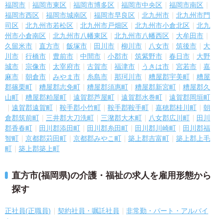
福岡市
福岡市東区
福岡市博多区
福岡市中央区
福岡市南区
福岡市西区
福岡市城南区
福岡市早良区
北九州市
北九州市門
司区
北九州市若松区
北九州市戸畑区
北九州市小倉北区
北九
州市小倉南区
北九州市八幡東区
北九州市八幡西区
大牟田市
久留米市
直方市
飯塚市
田川市
柳川市
八女市
筑後市
大
川市
行橋市
豊前市
中間市
小郡市
筑紫野市
春日市
大野
城市
宗像市
太宰府市
古賀市
福津市
うきは市
宮若市
嘉
麻市
朝倉市
みやま市
糸島市
那珂川市
糟屋郡宇美町
糟屋
郡篠栗町
糟屋郡志免町
糟屋郡須惠町
糟屋郡新宮町
糟屋郡久
山町
糟屋郡粕屋町
遠賀郡芦屋町
遠賀郡水巻町
遠賀郡岡垣町
遠賀郡遠賀町
鞍手郡小竹町
鞍手郡鞍手町
嘉穂郡桂川町
朝
倉郡筑前町
三井郡大刀洗町
三潴郡大木町
八女郡広川町
田川
郡香春町
田川郡添田町
田川郡糸田町
田川郡川崎町
田川郡福
智町
京都郡苅田町
京都郡みやこ町
築上郡吉富町
築上郡上毛
町
築上郡築上町
直方市(福岡県)の介護・福祉の求人を雇用形態から
探す
正社員(正職員)
契約社員・嘱託社員
非常勤・パート・アルバイ