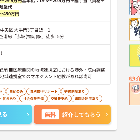
円～29.9万円
基本給：19.3～20.5万円＋諸手当（資格＋
残業代
～450万円
中央区 大手門3丁目15‐1
空港線「赤坂(福岡)駅」徒歩15分
)
必須 ■医療機関の地域連携室における渉外・院内調整
■地域連携室でのマネジメント経験があれば尚可
休
日勤のみ
資格取得サポート
研修制度あり
・賞与あり
社会保険完備
交通費支給
退職金制度あり
見る
無料
紹介してもらう