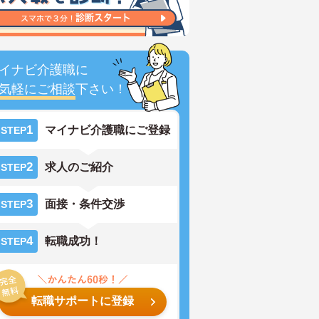
イナビ介護職に
気軽にご相談
下さい！
1
マイナビ介護職にご登録
STEP
2
求人のご紹介
STEP
3
面接・条件交渉
STEP
4
転職成功！
STEP
転職サポートに登録