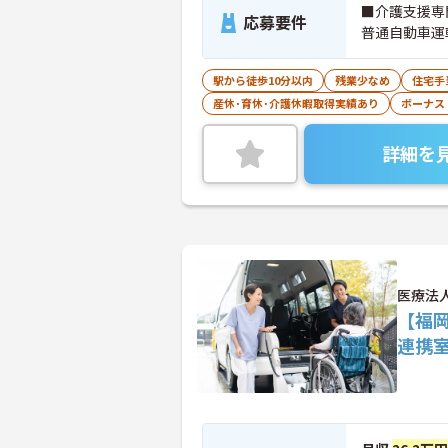
■介護支援専
応募要件
普通自動車運
駅から徒歩10分以内
残業少なめ
住宅手
産休･育休･介護休暇取得実績あり
ボーナス
詳細を
医療法
【福
連携