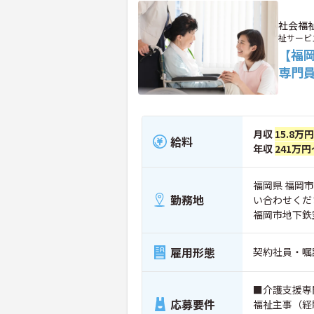
社会福
祉サービ
【福
専門
月収
15.8万
給料
年収
241万円
福岡県 福岡
勤務地
い合わせくだ
福岡市地下鉄
雇用形態
契約社員・嘱
■介護支援専
応募要件
福祉主事（経