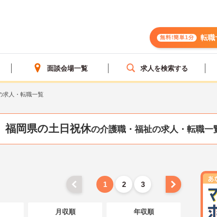
転職
無料!簡単1分
面談会場一覧
求人を検索する
の求人・転職一覧
福岡県の土日祝休
の介護職・福祉の求人・転職一
1
2
3
月収順
年収順