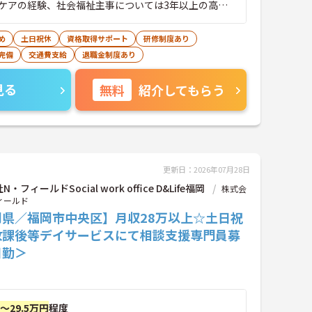
ケアの経験、社会福祉主事については3年以上の高齢
関する相談経験 ※他の資格は経験不問
め
土日祝休
資格取得サポート
研修制度あり
完備
交通費支給
退職金制度あり
見る
無料
紹介してもらう
更新日：2026年07月28日
・フィールドSocial work office D&Life福岡
株式会
ィールド
岡県／福岡市中央区】月収28万以上☆土日祝
放課後等デイサービスにて相談支援専門員募
日勤＞
円～29.5万円
程度