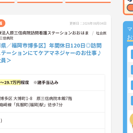
護
更新日：2026年08月04日
マ
療法人原三信病院訪問看護ステーションおおはま
社会医
お
三信病院
岡県／福岡市博多区】年間休日120日◎訪問
ステーションにてケアマネジャーのお仕事♪
社員＞
円～29.7万円
程度 ※諸手当込み
博多区 大博町1-8 原三信病院本館7階
箱崎線「呉服町(福岡)駅」徒歩7分
)