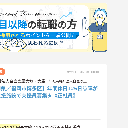
護
更新日：2026年08月04日
祉法人自立の里大地・大空
社会福祉法人自立の里
岡県／福岡市博多区】年間休日126日◎障が
支援施設で支援員募集★《正社員》
円～24.5万円
基本給：16～21.4万円＋特別手当