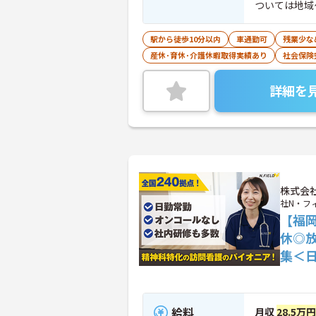
ついては地域
者保健福祉に
駅から徒歩10分以内
車通勤可
残業少な
産休･育休･介護休暇取得実績あり
社会保険
詳細を
株式会社N
社N・フ
【福
休◎
集＜
給料
月収
28.5万