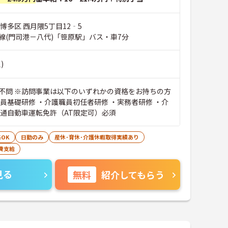
博多区 西月隈5丁目12‐5
線(門司港－八代)「笹原駅」バス・車7分
)
不問 ※訪問事業は以下のいずれかの資格をお持ちの方
職員基礎研修 ・介護職員初任者研修 ・実務者研修 ・介
普通自動車運転免許（AT限定可）必須
OK
日勤のみ
産休･育休･介護休暇取得実績あり
費支給
見る
無料
紹介してもらう