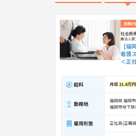
訪問介
社会医
療法人原
【福
看護
＜正
給料
月収
21.6万
福岡県 福岡市
勤務地
福岡市地下鉄
雇用形態
正社員(正職員