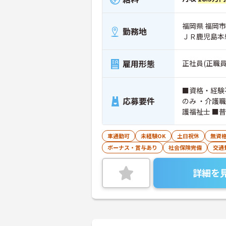
福岡県 福岡市
勤務地
ＪＲ鹿児島本
雇用形態
正社員(正職員
■資格・経験
応募要件
のみ ・介護
護福祉士 ■
車通勤可
未経験OK
土日祝休
無資格
ボーナス・賞与あり
社会保険完備
交通
詳細を