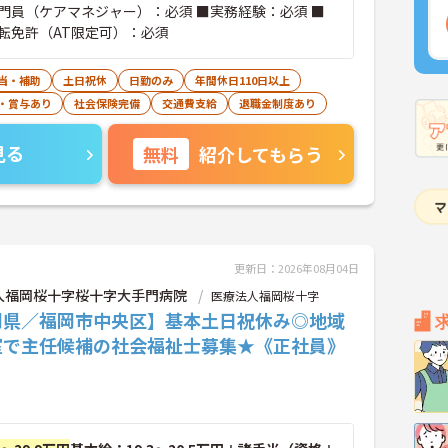
門員（ケアマネジャー）：必須 ■実務経験：必須 ■
転免許（AT限定可）：必須
当・補助
土日祝休
日勤のみ
年間休日110日以上
・賞与あり
社会保険完備
交通費支給
退職金制度あり
見る
無料
紹介してもらう
更新日：2026年08月04日
人福岡桜十字桜十字大手門病院
医療法人福岡桜十字
岡県／福岡市中央区】基本土日祝休み◎地域
室で主任候補の社会福祉士募集★《正社員》