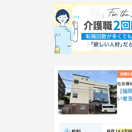
訪問介
社会福
【福
い者
給料
月収
18.5万