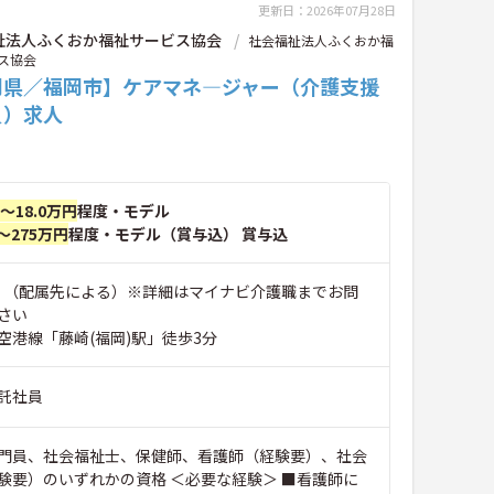
更新日：2026年07月28日
祉法人ふくおか福祉サービス協会
社会福祉法人ふくおか福
ス協会
岡県／福岡市】ケアマネ―ジャー（介護支援
員）求人
円～18.0万円
程度・モデル
～275万円
程度・モデル（賞与込） 賞与込
市 （配属先による）※詳細はマイナビ介護職までお問
さい
空港線「藤崎(福岡)駅」徒歩3分
託社員
門員、社会福祉士、保健師、看護師（経験要）、社会
験要）のいずれかの資格 ＜必要な経験＞ ■看護師に