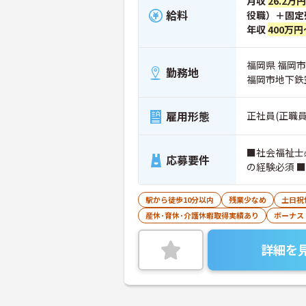
月収
26.2万
給料
役職）＋固定
年収
400万円
福岡県 福岡市
勤務地
福岡市地下鉄
雇用形態
正社員(正職員
■社会福祉士
応募要件
の経験必須 
駅から徒歩10分以内
残業少なめ
土日祝
産休･育休･介護休暇取得実績あり
ボーナス
詳細を