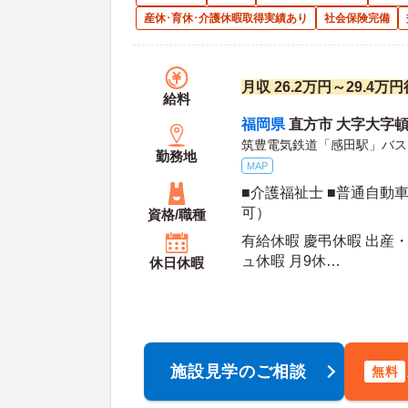
産休･育休･介護休暇取得実績あり
社会保険完備
月収 26.2万円～29.4
給料
福岡県
直方市 大字大字頓野
筑豊電気鉄道「感田駅」バス
勤務地
MAP
■介護福祉士 ■普通自動
可）
資格/職種
有給休暇 慶弔休暇 出産
ュ休暇 月9休
休日休暇
年間休日日数：110日 初年度有給日数：10日 最
大有給日数：20日
施設見学のご相談
無料