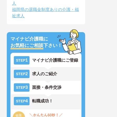
人
福岡県の退職金制度ありの介護・福
祉求人
マイナビ介護職に
お気軽にご相談
下さい！
1
マイナビ介護職にご登録
STEP
2
求人のご紹介
STEP
3
面接・条件交渉
STEP
4
転職成功！
STEP