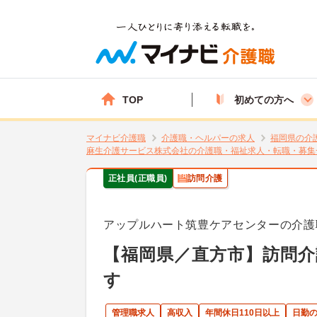
TOP
初めての方へ
マイナビ介護職
介護職・ヘルパーの求人
福岡県の介
麻生介護サービス株式会社の介護職・福祉求人・転職・募集
正社員(正職員)
訪問介護
アップルハート筑豊ケアセンターの介護
【福岡県／直方市】訪問
す
管理職求人
高収入
年間休日110日以上
日勤