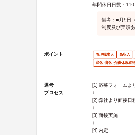
年間休日日数：110
備考：■月9日
制度及び実績
ポイント
管理職求人
高収入
産休･育休･介護休暇取
選考
[1] 応募フォーム
プロセス
↓
[2] 弊社より面
↓
[3] 面接実施
↓
[4] 内定