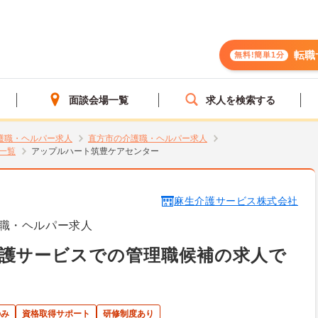
転職
無料!簡単1分
面談会場一覧
求人を検索する
護職・ヘルパー求人
直方市の介護職・ヘルパー求人
一覧
アップルハート筑豊ケアセンター
麻生介護サービス株式会社
職・ヘルパー求人
介護サービスでの管理職候補の求人で
のみ
資格取得サポート
研修制度あり